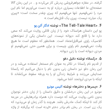
گرفته، در مغازه جواهرفروشی پدرش کار می‌کرده و... در این رمان 182
حه‌ای ما اطلاعات بسیاری درباره او به دست می‌آوریم اما نام این
د را نمی‌فهمیم. تنها می‌فهمیم که پیری چقدر سخت است؛ «پیری
 مبارزه نیست، پیری یک قتل‌عام است.»
ادگار آلن پو
 این داستان هراسناک خود را از زبان قاتلی روایت می‌کند که سعی
رد ما را قانع کند دیوانه نیست. این داستان یکی از نمونه‌های
اسیک راوی غیرقابل‌اعتماد است. همانطور که معلوم است ما هیچ
ت نمی‌فهمیم نام راوی چیست و برای همین حتی نمی‌فهمیم او
دی دیوانه است یا زنی دیوانه.
فو
 قدیم نام رکسانا در تئاتر به عنوان نام مستعار استفاده می‌شد و در
ن رمان دفو نیز داستان زنی بدون نام را دنبال می‌کنیم که رکسانا
ایش می‌زنند و شرایط زندگی او را به ورطه سقوط می‌کشاند تا
نکه با مردی ثروتمند آشنا می‌شود.
آلیس مونرو
نرو در این رمان درخشان و دقیق داستان را از زبان دختر نوجوان
ون نامی روایت می‌کند که دوست دارد همراه برادر‌هایش در مزرعه
ر کند تا اینکه کمک مادرش باشد. هرچند با گذر زمان او می‌پذیرد که
 زن است. در رمان نام برادر دختر «لِرد» است که برگرفته از واژه