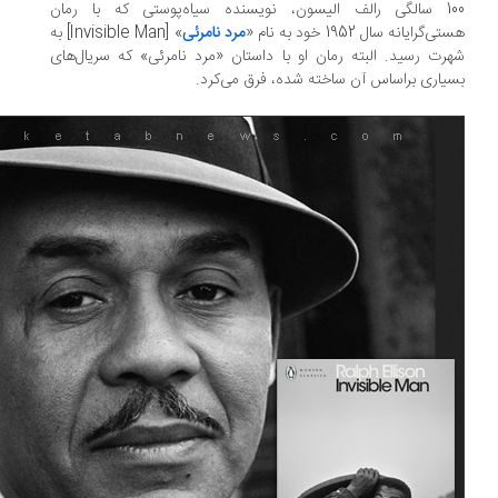
100 سالگی رالف الیسون، نویسنده سیاه‌پوستی که با رمان
‌گرایانه سال 1952 خود به نام «
مرد نامرئی
» [Invisible Man] به
رت رسید. البته رمان او با داستان «مرد نامرئی» که سریال‌های
یاری براساس آن ساخته شده، فرق می‌کرد.