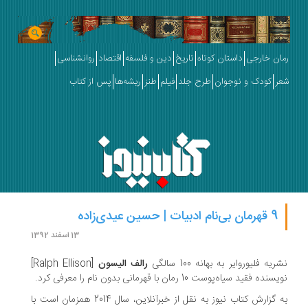
ان خارجی
داستان کوتاه
تاریخ
دین و فلسفه
اقتصاد
روانشناسی
ر
کودک و نوجوان
طرح جلد
فیلم
طنز
ریشه‌ها
پس از کتاب
9 قهرمان بی‌نام ادبیات | حسین عیدی‌زاده
13 اسفند 1392
یه فلیوروایر به بهانه 100 سالگی
رالف الیسون
[Ralph Ellison]
نده فقید سیاه‌پوست 10 رمان با قهرمانی بدون نام را معرفی کرد.
به گزارش کتاب نیوز به نقل از خبرآنلاین، سال 2014 همزمان است با