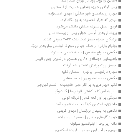
آخرین راز روک‌وود در تهران آشکار شد
پس گرفتن جایزه به‌دلیل حمایت از فلسطین 
درباره رویدادهای شهر سنگی | مهدی ادیب‌زاده
مردی که هرگز نخندید؛ به پو نگاه کرد!
لورای اصیل علیرغم میلش منتشر می‌شود 
پریشانی‌های تُرلس جوان پس از بیست سال
برندگان جایزه جیمز تیت بلک 2022 معرفی شدند
ویلیام وارتن؛ از جنگ جهانی دوم تا نوشتن رمان‌های بزرگ 
نگاهی به ولع مقدس | سمیه کاظمی حسنوند
راهپیمایی دوساله‌ی 80 زن هلندی در شهری چون آلیس
 جیمز اورت پولیتزر ۲۰۲۵ را هم گرفت
درباره بازنویسی برنهارد | ساسان فقیه
نگاهی به حماسه‌ ویچر | حامد مقامی
تاثیر «بهار عربی» بر آثار ادبی خاورمیانه | شبنم کهن‌چی
سفر به آمریکا با کشتی قاره پیما | گفت‌وگو
درنگی بر آواز کافه‌ غم‌بار | فرزانه تونی
«اخلاق» استیون کینگ با «جانشین» آمد
نگاهی به یتیمان بزرگسال | مهد‌ی کریمی
درباره گاوهای برنزی | مسعود عباس‌زاده
دانه زیر برف | اینیاتسیو سیلونه
مروری بر آثار فون میزس | فریده اسکندری