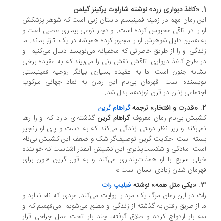
ن رمان مهم در زمینه فمینیسم داستان زنی است که شوهر پزشکش
 را در اتاقی محبوس کرده است. او دچار نوعی بیماری عصبی است و
 همین دلیل شوهرش او را مجبور کرده همیشه در یک اتاق بماند. ما
دگی او را از طریق خاطراتی که مخفیانه می‌نویسد دنبال می‌کنیم. او
 طرح کاغذ دیواری اتاقش نقش زنی را می‌بیند که به عقیده برخی
انه جنون است اما به عقیده بسیاری بیانگر روحیه فمینیستی
یسنده است. قهرمان بی‌نام این رمان به نماد جهانی سرکوب
تماعی زنان در قرن نوزدهم بدل شد.
گراهام گرین
یش بی‌نام رمان معروف
گذشته‌ای دارد که او را رها
گراهام گرین
ی‌کند و زیر نظر دولتی زندگی می‌کند که به دست و پای او زنجیر
ته است. حکایت گرین توصیف‌گر شک و ضعف این کشیش بی‌نام
ت. سادگی و شکست‌پذیری این کشیش آنقدر آشناست که خواننده
لی سریع با او همذات‌پنداری می‌کند و به قول گرین «اون برای
رمان شدن زیادی انسان است.»
وشته
فیلیپ راث
ث در این رمان مرگ یک مرد را روایت می‌کند. مردی که نام ندارد و
 از طریق رفتن به گذشته از زندگی او مطلع می‌شویم. می‌فهمیم که او
 بار ازدواج کرده و طلاق گرفته، چند بار تحت عمل جراحی قرار