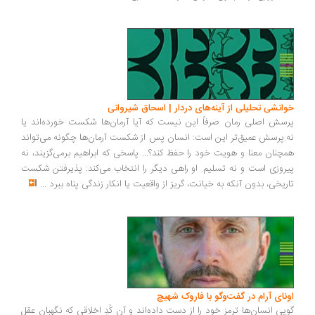
انشی تحلیلی از آینه‌های دردار | اسحاق شیروانی
سش اصلی رمان صرفاً این نیست که آیا آرمان‌ها شکست خورده‌اند یا
.پرسش عمیق‌تر این است: انسان پس از شکست آرمان‌ها چگونه می‌تواند
چنان معنا و هویت خود را حفظ کند؟... پاسخی که ابراهیم برمی‌گزیند، نه
روزی است و نه تسلیم. او راهی دیگر را انتخاب می‌کند: پذیرفتن شکست
ریخی، بدون آنکه به خیانت، گریز از واقعیت یا انکار زندگی پناه ببرد
...
ونای آرام در گفت‌وگو با فاروک شهیچ
یی انسان‌ها ترمزِ خود را از دست داده‌اند و آن کُدِ اخلاقی که نگهبان عقل