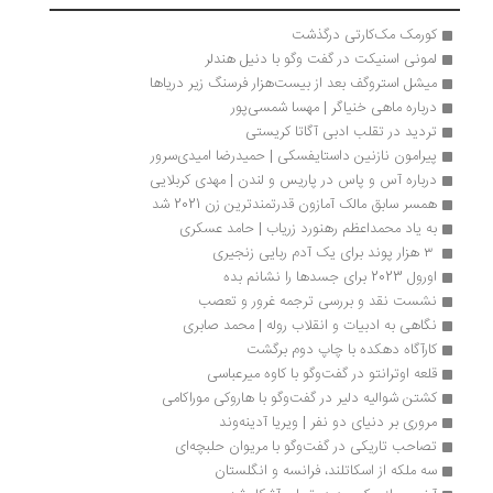
کورمک مک‌کارتی درگذشت
لمونی اسنیکت در گفت وگو با دنیل هندلر
میشل استروگف بعد از بیست‌هزار فرسنگ زیر دریاها
درباره ماهی خنیاگر | مهسا شمسی‌پور
تردید در تقلب ادبی آگاتا کریستی
پیرامون نازنین داستایفسکی | حمیدرضا امیدی‌سرور
درباره آس و پاس در پاریس و لندن | مهد‌ی کربلایی
همسر سابق مالک آمازون قدرتمندترین زن 2021 شد
به یاد محمداعظم رهنورد زریاب | حامد عسکری
 ۳ هزار پوند برای یک آدم ربایی زنجیری
اورول 2023 برای جسدها را نشانم بده
نشست نقد و بررسی ترجمه غرور و تعصب
نگاهی به ادبیات و انقلاب روله | محمد صابری
کارآگاه دهکده با چاپ دوم برگشت
قلعه اوترانتو در گفت‌وگو با کاوه میرعباسی
کشتن شوالیه دلیر در گفت‌وگو با هاروکی موراکامی
مروری بر دنیای دو نفر | ویریا آدینه‌وند
تصاحب تاریکی در گفت‌وگو با مریوان حلبچه‌ای
سه ملکه از اسکاتلند، فرانسه و انگلستان