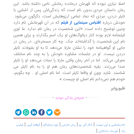
لا نیازی نبوده که قهرمان درمانده رمانش نامی داشته باشد. این
ان داستان مردی بدون نام است که زندگی‌اش پس از آشنایی با
یلر دردن، مردی که نماد تمامی آرزوهایش است، دگرگون می‌شود.
دش درباره
اقتباس سینمایی از فیلم
که در آن قهرمانش نام دارد
ین توضیح داده است: «این شخصیت در رمان نام ندارد. ما توی
لمنامه لازم بوده کنار دیالوگ‌های او یک اسم بگذارند و برای همین
م این شخصیت را گذاشته‌اند جک. چه کار مسخره‌ای. در رمان در
یی او گواهینامه خود را نشان مارلا می‌دهد تا به او بقبولاند تایلر
دن نیست. او در جلسات مشاوره خودش را به چند نام مختلف
رفی می‌کند. اما در آخر رمان وقتی مارلا را نجات می‌دهد او را تایلر
ا می‌زنند. بقیه شخصیت‌های رمان هم او را به نام تایلر می
اسند. شاید چون او واقعا تایلر است. اما نام اصلی او... چه بگویم،
دم هم نمی‌دانم نام اصلی او چیست.»
یوروایر
.
.
...............
..............
تجربه‌ی زندگی دوباره
|
|
|
|
|
اب‌شناسی و این لیست
ادگار آلن پو
رمان خارجی
ژوزه ساراماگو
گراهام گرین
فیلیپ
|
|
کورمک مک‌کارتی