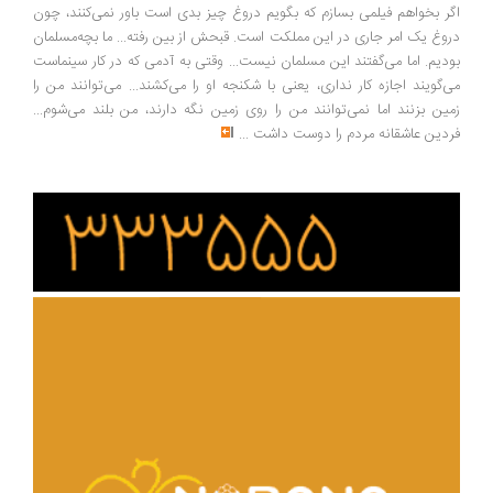
ر بخواهم فیلمی بسازم که بگویم دروغ چیز بدی است باور نمی‌کنند، چون
وغ یک امر جاری در این مملکت است. قبحش از بین رفته... ما بچه‌مسلمان
دیم. اما می‌گفتند این مسلمان نیست... وقتی به آدمی که در کار سینماست
‌گویند اجازه کار نداری، یعنی با شکنجه او را می‌کشند... می‌توانند من را
ین بزنند اما نمی‌توانند من را روی زمین نگه دارند، من بلند می‌شوم...
دین عاشقانه مردم را دوست داشت
...