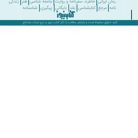
رمان ایرانی
خاطره، سفرنامه و روایت
جامعه شناسی
هنر
زندگی
نامه
مرجع
کتابشناسی
نقد
بایگانی
پیگیری
شناسنامه
کلیه حقوق محفوظ است و بازنشر مطالب با ذکر
کتاب نیوز
و درج لینک، بلامانع .