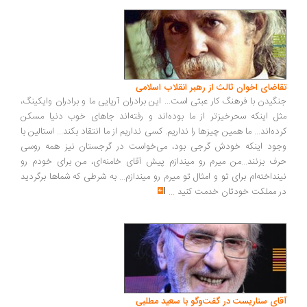
اضای اخوان ثالث از رهبر انقلاب اسلامی
گیدن با فرهنگ کار عبثی است... این برادران آریایی ما و برادران وایکینگ،
ل اینکه سحرخیزتر از ما بوده‌اند و رفته‌اند جاهای خوب دنیا مسکن
ده‌اند... ما همین چیزها را نداریم. کسی نداریم از ما انتقاد بکند... استالین با
ود اینکه خودش گرجی بود، می‌خواست در گرجستان نیز همه روسی
ف بزنند...من میرم رو میندازم پیش آقای خامنه‌ای، من برای خودم رو
نداخته‌ام برای تو و امثال تو میرم رو میندازم... به شرطی که شماها برگردید
 مملکت خودتان خدمت کنید
...
ای سناریست در گفت‌وگو با سعید مطلبی