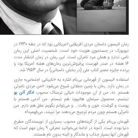
رمان الیسون داستان مردی آفریقایی-آمریکایی بود که در دهه 1930 در
ویورک در جستجوی هویت خود است. شخصیت اصلی این رمان
می ندارد و همان مرد نامرئی است. این رمان در زمان انتشار مدت
16 هفته در صدر فهرست پرفروش‌ترین رمان‌های هفته آمریکا بود و
نده جایزه معتبر کتاب ملی (در بخش داستانی) در سال 1953 شد.
تفاده الیسون از قهرمانی بی‌نام اشاره به «نابینایی اجتماعی» جاری
 رمان دارد. رمان با چنین جملاتی شروع می‌شود: «من مردی نامرئی
تم. نه، من از آن موجودات خیالی ترسناک محبوب
ادگار آلن پو
تسم، محصول سینمای هالیوود هم نیستم. من آدمی هستم با
ست و گوشت، خون و بافت... و می‌توانم بگویم عقل هم دارم. من
مرئی هستم چون مردم ترجیح می‌دهند مرا نبینند، می‌فهمید!»
رمان بی‌نام یکی از گزینه‌های محبوب بسیاری از نویسندگان مطرح
دنیا بوده است. آنچه در ادامه می‌خوانید معرفی 9 رمان مهم است که
رمان آنها بسیار جذاب و ماندگار و البته بدون نام هستند.