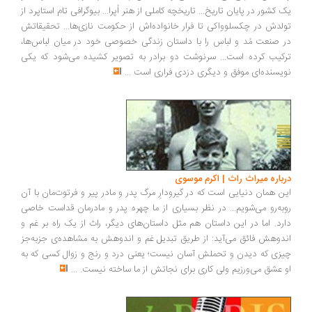
یک کشور در پایان تاریخ... تاریخچه‌ کاملی از هنر اُپرا... بیوگرافی تام استاپرد از
تولدش در چکسلوواکی تا فرار خانواده‌اش از حکومت نازی‌ها... تحقیقاتش
در صنعت مُد و لباس را با داستان زندگی خصوصی خود در میان لباس‌ها،
ترکیب کرده است... سرنوشت دو برادر به تصویر کشیده می‌شود که یکی
نویسنده‌ای موفق و دیگری دزدی فراری است
...
درباره میراث راث | اکرم موسوی
این همان دنیایی است که در گیرو‌دارِ مرگ پدر و مادر پیر و فرتوت‌مان با آن
روبه‌رو می‌شویم... در نظر بسیاری از ما چهره‌ پدر و مادرمان قداست خاصی
دارد. اما در این داستان هم مثل داستان‌های دیگر، راث از یک راه بر غم و
اندوهش فائق می‌آید: از طریق تبدیل غم و اندوهش به مشاهده‌ی جزبه‌جز
چیزی که دیدن و تحملش آسان‌ نیست؛ یعنی درد و رنج و زوال کسی که به
او عشق‌ می‌ورزیم ولی کاری برای نجاتش از ما ساخته ‌نیست.
...