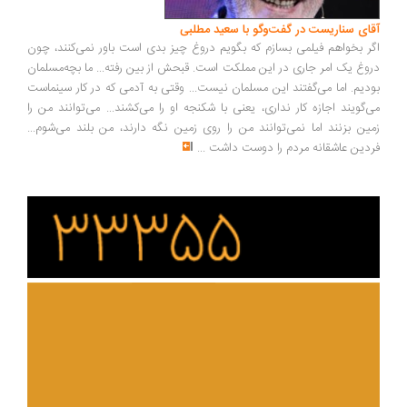
آقای سناریست در گفت‌وگو با سعید مطلبی
اگر بخواهم فیلمی بسازم که بگویم دروغ چیز بدی است باور نمی‌کنند، چون
دروغ یک امر جاری در این مملکت است. قبحش از بین رفته... ما بچه‌مسلمان
بودیم. اما می‌گفتند این مسلمان نیست... وقتی به آدمی که در کار سینماست
می‌گویند اجازه کار نداری، یعنی با شکنجه او را می‌کشند... می‌توانند من را
زمین بزنند اما نمی‌توانند من را روی زمین نگه دارند، من بلند می‌شوم...
فردین عاشقانه مردم را دوست داشت
...