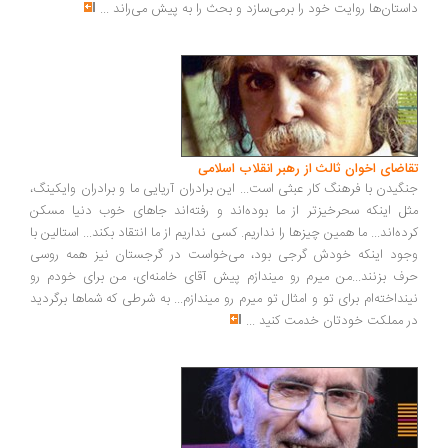
داستان‌ها روایت خود را برمی‌سازد و بحث را به پیش می‌راند
...
تقاضای اخوان ثالث از رهبر انقلاب اسلامی
جنگیدن با فرهنگ کار عبثی است... این برادران آریایی ما و برادران وایکینگ،
مثل اینکه سحرخیزتر از ما بوده‌اند و رفته‌اند جاهای خوب دنیا مسکن
کرده‌اند... ما همین چیزها را نداریم. کسی نداریم از ما انتقاد بکند... استالین با
وجود اینکه خودش گرجی بود، می‌خواست در گرجستان نیز همه روسی
حرف بزنند...من میرم رو میندازم پیش آقای خامنه‌ای، من برای خودم رو
نینداخته‌ام برای تو و امثال تو میرم رو میندازم... به شرطی که شماها برگردید
در مملکت خودتان خدمت کنید
...