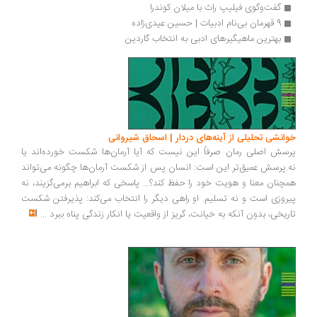
گفت‌وگوی فیلیپ راث با میلان کوندرا
9 قهرمان بی‌نام ادبیات | حسین عیدی‌زاده
بهترین ماهیگیرهای ادبی به انتخاب گاردین 
خوانشی تحلیلی از آینه‌های دردار | اسحاق شیروانی
پرسش اصلی رمان صرفاً این نیست که آیا آرمان‌ها شکست خورده‌اند یا
نه.پرسش عمیق‌تر این است: انسان پس از شکست آرمان‌ها چگونه می‌تواند
همچنان معنا و هویت خود را حفظ کند؟... پاسخی که ابراهیم برمی‌گزیند، نه
پیروزی است و نه تسلیم. او راهی دیگر را انتخاب می‌کند: پذیرفتن شکست
تاریخی، بدون آنکه به خیانت، گریز از واقعیت یا انکار زندگی پناه ببرد
...