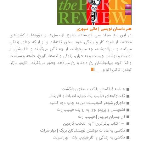
هنر داستان نویسی | مانی سپهری
در این سه مجلد سی نویسنده مطرح از نسل‌ها و دوره‌ها و کشورهای
مختلف از شیوه کار و زندگی خود سخن گفته‌اند و از اینکه چطور زندگی
می‌کنند و می‌اندیشند، چه می‌خوانند، از چه تأثیر می‌گیرند و تلقی‌شان از
ادبیات و نوشتن چیست و به جهان، زندگی و آدم‌ها، تاریخ، جامعه و سیاست
و کلا آنچه پیرامونشان رخ داده و رخ می‌دهد چطور می‌نگرند... کارور، مارکز،
کوندرا، فاکنر، اکو و...
...
حماسه گیلگمش با کتاب مدفون بازگشت
گفت‌وگوهای فیلیپ راث درباره ادبیات و آفرینش
ماجرای شوهر کمونیست من به چاپ دوم کشید
آشویتس و پریمو لوی به روایت فیلیپ راث
آن پسران بی‌پدر | فیلیپ راث
 ۱۰۰ کتاب برتر قرن21 به انتخاب گاردین
نگاهی به عادات نوشتن نویسندگان بزرگ | بهار سرلک 
نگاهی به زندگی و آثار فیلیپ راث | بهار سرلک