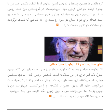
ده‌اند... ما همین چیزها را نداریم. کسی نداریم از ما انتقاد بکند... استالین با
ود اینکه خودش گرجی بود، می‌خواست در گرجستان نیز همه روسی
ف بزنند...من میرم رو میندازم پیش آقای خامنه‌ای، من برای خودم رو
نداخته‌ام برای تو و امثال تو میرم رو میندازم... به شرطی که شماها برگردید
 مملکت خودتان خدمت کنید
...
ای سناریست در گفت‌وگو با سعید مطلبی
ر بخواهم فیلمی بسازم که بگویم دروغ چیز بدی است باور نمی‌کنند، چون
وغ یک امر جاری در این مملکت است. قبحش از بین رفته... ما بچه‌مسلمان
دیم. اما می‌گفتند این مسلمان نیست... وقتی به آدمی که در کار سینماست
‌گویند اجازه کار نداری، یعنی با شکنجه او را می‌کشند... می‌توانند من را
ین بزنند اما نمی‌توانند من را روی زمین نگه دارند، من بلند می‌شوم...
دین عاشقانه مردم را دوست داشت
...