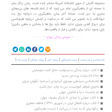
موعه آثارش از سوی کتابخانه آمریکا منتشر شده ‌است. رمان زنگار بشر
 صحنه ای از ماهیگیری تمام می شود که از تمام فلسفه های بی‌معنای
ری به دور است. صحنه آخر رمان، ماهیگیری در دریاچه یخ زده
وانگلند را به تصویر می کشد که در سکوت و آرامش دریاچه هیچکسی
ای دروغ گفتن چیزی ندارد. فقط باید یخ ها را بشکنی و ماهی بگیری!
زی وجود ندارد برای نگفتن و فرار از واقعیت‌ها...
.
.
...............
..............
تجربه‌ی زندگی دوباره
|
|
|
|
|
اب‌شناسی و این لیست
ارنست همینگوی
ریموند کارور
ریچارد براتیگان
فیلیپ راث
۷ کتاب درباره زندگی و سرنوشت حاج احمد متوسلیان
100تا لاک‌پشت پرنده‌ی جدید
کتاب‌شناسی سیدعلی موسوی گرمارودی | مرضیه نگهبان مروی
ماجرای شوهر کمونیست من به چاپ دوم کشید
بام شکسته دنیا و شاعران جهان 
10 کتاب صوتی با صدای 10 بازیگر معروف جهان
8 کتاب درباره اشغال ایران در شهریور 1320 | عاطفه جعفری
 زنگها برای که به صدا در می‌آیند | ارنست همینگوی