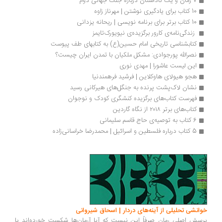
7 رمان و یک ناداستان درباره جنگ جهانی دوم 
10 کتاب برای یادگیری نوشتن | مهرناز زاوه
10 کتاب برتر برای برنامه نویسی | ریحانه یزدانی
 زندگی‌نامه‌ی کارور برگزیده‌ی نیویورک‌تایمز 
کتابشناسی تاریخی امام‌ حسین(ع) به کتابهای طف پیوست
نصرالله پورجوادی: مشکل ملکیان با تمدن ایران چیست؟
این لیست عاشورا | مهدی نوری
هجو هیولای هاوکلاین | فرشید فرهمندنیا
نشان لاک‌پشت پرنده به جنگل‌های هیرکانی رسید
فهرست کتاب‌های برگزیده کنشگری کودک و نوجوان
کتاب‌های برتر ۲۰۱۸ از نگاه گاردین 
6 کتاب به توصیه‌ی حاج قاسم سلیمانی
5 کتاب درباره فلسطین و اسرائیل | محمدرضا خراسانی‌زاده
انشی تحلیلی از آینه‌های دردار | اسحاق شیروانی
سش اصلی رمان صرفاً این نیست که آیا آرمان‌ها شکست خورده‌اند یا