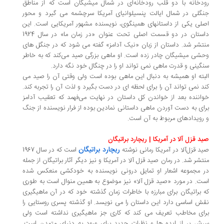
دخانه با دو قلب رودخانه‌ای در شمال میشیگان است که از مناطق
گلی در شمال ایالت پنسیلوانیای آمریکا سرچشمه می گیرد و محور
لی یکی از داستانهای همینگوی، نویسنده مشهور آمریکایی است. این
داستان در دو قسمت اصلی تحت عنوان «در زمان ما» در سال 1924
تشر شد. داستان از زبان «نیک آدامز» گفته می شود که در جنگل های
شی میشیگان چادر زده است. او ماهی بزرگی صید می‌کند که به خاطر
گینی و قدرت ماهی نمی تواند او را در چنگال خود نگه دارد.
بته او همیشه به دنبال این ماهی بوده است ولی وقتی آن را صید می
د نمی تواند آن را برای لحظه ای در دست بگیرد و لذت آن را تجربه کند.
اننده بعد از خواندن کل داستان در نهایت می‌فهمد که تعقیب آدامز
ای به دست آوردن ماهی داستانی نمادین بوده از فرار نویسنده از جنگ
رویدادهای مربوط به آن است.
د قزل آلا در آمریکا | ریچارد براتیگان
ریچارد براتیگان
د قزل‌آلا در آمریکا رمانی نوشته
است که در سال 1967
تشر شد. در رمان صید قزل آلا در آمریکا و نیز دیگر آثار براتیگان از جمله
 مجموعه اشعار او تمایل درونی نویسنده به خودکشی منعکس شده
ت. در مورد «صید قزل آلا» نیز موضوع به همین منوال است به طوری
 براتیگان برای مبارزه با خاطرات زمان گذشته خود که در آن ماهیگیری
ش اساسی دارد این داستان را می نویسد. او گذشته پسری روستایی را
ای مخاطب تعریف می کند که کاری جز ماهیگیری نداشته است ولی
ش پر از ایده ها و نظرات جدید برای ورود به دنیای متمدن است.