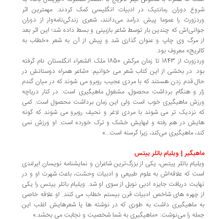
وع دوران رمانتیک در ادبیات انگلیسی کمک کردند. مهمترین اثر
دزورث را عموما پیش درآمد می‌دانند، شعری زندگی‌نامه‌وار از دوران
انی‌اش که چندین بار توسط شاعر بازبینی و بسط داده شد؛ این اثر بعد
 مرگ وی چاپ و عنوان گذاری شد و پیش از آن به شعر «خطاب به
لریج» معروف بود.
وردزورث از 1843 تا زمان مرگش 1850 ملک الشعراء انگلستان نام گرفته
د. در بخشی از این کتاب شعر می خوانیم: «شاعر همراه دوستانش در
ل قدم زدن هستند که با مردی عجیب روبرو می شوند که در میان گندم
ر و هنگام برداشت محصول، مشغول ماهیگیری است. در کنار دریاچه
زش ماهیگیری خوب است ولی این زمان برداشت محصول است. کمی
 نزدیک تر می شوند با مردی لاغر و نحیف روبرو می شوند که گونه
یش در هم رفته و لبهایش خشک و ترک خورده است. او ورزش نمی
د، ماهیگیری می‌کند، زیرا گرسنه است...»
هیگیر | ویلیام باتلر ییتس
لیام باتلر ییتس، یکی از بزرگ‌ترین شاعران و نمایشنامه ‌نویسان ایرلندی
ت که علاقه‌اش به علوم طبیعی و ادبیات وحشت، باعث شهرت او و در
ایت دریافت جایزه ادبی نوبل از سوی او شد. ویلیام باتلر ییتس را یکی
 چهره های شاخص ادبیات قرن بیستم خطاب می کنند. او علاقه خاصی
 ماهیگیری داشت به طوری که در نوشته ها یا شعرهایش اغلب این
له را می‌نوشت: «ماهیگیری به شما شخصیت و نجابت می بخشد.»