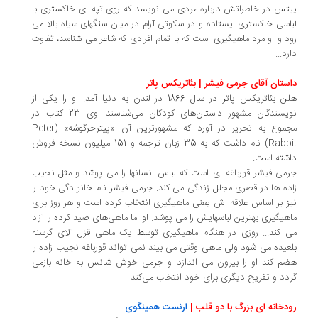
تس در خاطراتش درباره مردی می نویسد که روی تپه ای خاکستری با
اسی خاکستری ایستاده و در سکوتی آرام در میان سنگهای سیاه بالا می
د و او مرد ماهیگیری است که با تمام افرادی که شاعر می شناسد، تفاوت
رد...
ستان آقای جرمی فیشر | بئاتریکس پاتر
هلن بئاتریکس پاتر در سال 1866 در لندن به دنیا آمد. او را یکی از
نویسندگان مشهور داستان‌های کودکان می‌شناسند. وی 23 کتاب در
مجموع به تحریر در آورد که مشهورترین آن «پیترخرگوشه» (Peter
Rabbit) نام داشت که به 35 زبان ترجمه و 151 میلیون نسخه فروش
شته است.
می فیشر قورباغه ای است که لباس انسانها را می پوشد و مثل نجیب
ده ها در قصری مجلل زندگی می کند. جرمی فیشر نام خانوادگی خود را
ز بر اساس علاقه اش یعنی ماهیگیری انتخاب کرده است و هر روز برای
هیگیری بهترین لباسهایش را می پوشد. او اما ماهی‌های صید کرده را آزاد
 کند... روزی در هنگام ماهیگیری توسط یک ماهی قزل آلای گرسنه
عیده می شود ولی ماهی وقتی می بیند نمی تواند قورباغه نجیب زاده را
م کند او را بیرون می اندازد و جرمی خوش شانس به خانه بازمی
دد و تفریح دیگری برای خود انتخاب می‌کند...
دخانه ای بزرگ با دو قلب |
ارنست همینگوی