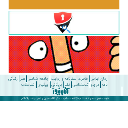
رمان ایرانی
خاطره، سفرنامه و روایت
جامعه شناسی
هنر
زندگی
نامه
مرجع
کتابشناسی
نقد
بایگانی
پیگیری
شناسنامه
کلیه حقوق محفوظ است و بازنشر مطالب با ذکر
کتاب نیوز
و درج لینک، بلامانع .