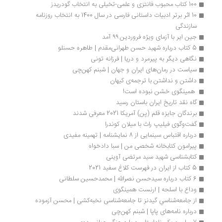
100 کتاب محبوب فانتزی و علمی-تخیلی به انتخاب گودریدز
10 اثر برتر ادبیات داستانی فارسی در سال 1400 به انتخاب روزنامه 
سازندگی
جین ایر با آزمای ویژه فروردین ۹۹ آمد
5 کتاب درباره شهید حسن طهرانی‌مقدم | طاهره حسنلو
نگاهی دیگر به پیرمرد و دریا | فرزانه تونی
سیاست در رمان‌های ایران و جهان | شبنم کهن‌چی
داشتن و نداشتن با ترجمه‌ی کیهان 
 همینگوی خشن نبوده است! 
گاه نقد تاریخ ایران باستان رسید
برندگان جایزه قلم (پن) آمریکا 2021 معرفی شدند
گفت‌وگوی فیلیپ راث با میلان کوندرا
درباره اقتباس سینمایی از 8 نمایشنامه | تهمینه مفیدی
پیرامون کتابخانه شخصی من | سبا دادخواه
کتابشناسی شهید سید مرتضی آوینی 
5 کتاب از ایران در فهرست کلاغ سفید 2021
6 کتاب درباره سیدحسن نصرالله | محمدحسین سلطانی
وداع با اسلحه | ارنست همینگوی
از جامعه‌شناسیِ گیدنز تا جامعه‌شناسی نخبه‌کشی | محسن آزموده
درباره نامه‌های پاپا | شبنم کهن‌چی