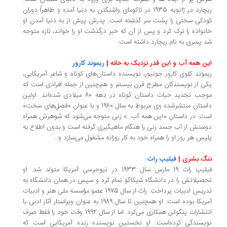
ریچارد در ژانویه 1935 در تاکومای واشنگتن به دنیا آمده و ظاهراً دوران
دکی سختی را پشت سر گذشته است. پدرش پیش از به دنیا آمدن او
نواده را ترک کرد و پس از آن که خبر درگذشت او را خواند، تازه متوجه
 پسری به نام ریچارد داشته ‌است.
ن همه آب و این قدر نزدیک به خانه |
ریموند کارور
موند کِلِوی کارور جونیور، نویسنده داستان‌های کوتاه و شاعر آمریکایی،
ی از نویسندگان مطرح قرن بیستم و هم‌چنین از جمله افرادی است که
موجب تجدید حیات داستان کوتاه در دهه 80 میلادی شده‌اند. اولین
داستان منتشرشده وی مربوط به سال 1960 و با عنوان «فصل‌های سخت»
ت. در داستان «این همه آب...» زنی متوجه می‌شود که شوهرش همراه
ستش از آب جسد زنی را هنگام ماهیگیری گرفته است و بدون اطلاع به
یس هر روز او را همراه خود به کار روزانه مشغول می‌سازد و...
نگ بشری |
فیلیپ راث
فیلیپ راث 19 مارس سال 1933 در نیوجرسی آمریکا متولد شد. او
صیلاتش را در دانشگاه شیکاگو تمام کرد و سپس در همان دانشگاه به
تدریس ادبیات پرداخت. راث از سال 1975 عضو مؤسسه ملی هنر و ادبیات
آمریکا بوده‌ است. او همچنین تا سال 1989 به عنوان ویراستار آثار ادبی با
انتشارات پنگوئن همکاری می‌کرد. اما از سال 1992 وقت خود را فقط صرف
یسندگی کرده‌است. او نخستین نویسنده زنده آمریکایی است که