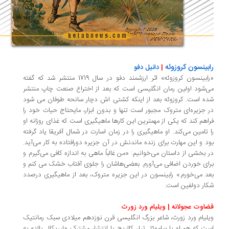
بینسون کروزوئه
|
دانیل دفو
«رابینسون کروزوئه» اثر ارزشمند دفو در سال 1719 منتشر شد که گفته
‌شود اولین رمان انگلیسی است که بعد از اختراع صنعت چاپ منتشر
ه است. کروزوئه بعد از اینکه کشتی اش دچار سانحه طوفان می شود
 جزیره‌ای متروک مجبور است تنها و بدون ابزار، مایحتاج حیات خود را
اهم کند که یکی از مهمترین این کارها ماهیگیری است که غذای روزانه او
 تامین می‌کند. او ماهیگیری را در زمان اسارت در شمال آفریقا یاد گرفته
د و این مهارت برای زنده ماندنش در آن جزیره دورافتاده به کار می‌آید.
 بخشی از داستان می‌خوانیم: «من غالباً ماهی به اندازه کافی می‌گیرم و
ای خوردن اضافی می‌آورم. بعضی‌هاشان را جلوی آفتاب خشک می کنم و
د می‌خورم.» رابینسون در این جزیره متروک، بعد از ماهیگیری درصدد
ار دولفین است.
اوت عجولانه | ویلیام ورد زورث
لیام ورد زورث، شاعر بزرگ انگلیسی قرن نوزدهم میلادی سبک رمانتیک
ت که همراه با ساموئل تیلر کالریج با انتشار مشترک «لیریکال بالد» به