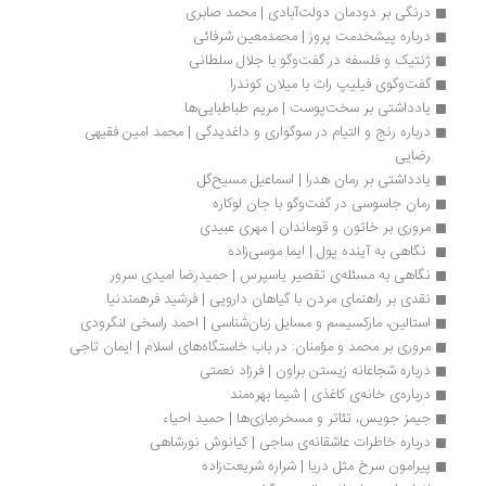
درنگی بر دودمان دولت‌آبادی | محمد صابری
درباره پیشخدمت پروز | محمدمعین شرفائی
ژنتیک و فلسفه در گفت‌وگو با جلال سلطانی
گفت‌وگوی فیلیپ راث با میلان کوندرا
یادداشتی بر سخت‌پوست | مریم طباطبایی‌ها
درباره رنج و التیام در سوگواری و داغدیدگی | محمد امین فقیهی 
رضایی
یادداشتی بر رمان هدرا | اسماعیل مسیح‌گل
رمان جاسوسی در گفت‌وگو با جان لوکاره
مروری بر خاتون و قوماندان | مهری عبیدی
 نگاهی به آینده پول | ایما موسی‌زاده
نگاهی به مسئله‌ی تقصیر یاسپرس | حمیدرضا امیدی سرور
نقدی بر راهنمای مردن با گیاهان دارویی | فرشید فرهمندنیا
استالین، مارکسیسم و مسایل زبان‌شناسی | احمد راسخی لنگرودی
مروری بر محمد و مؤمنان: در باب خاستگاه‌های اسلام | ایمان تاجی
درباره شجاعانه زیستن براون | فرزاد نعمتی
درباره‌ی خانه‌ی کاغذی | شیما بهره‌مند
جیمز جویس، تئاتر و مسخره‌بازی‌ها | حمید احیاء
درباره خاطرات عاشقانه‌ی ساجی | کیانوش نورشاهی
پیرامون سرخ مثل دریا | شراره شریعت‌زاده