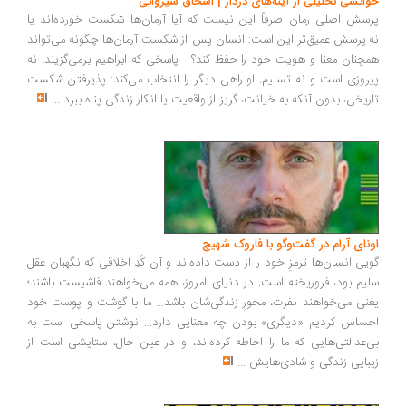
انشی تحلیلی از آینه‌های دردار | اسحاق شیروانی
سش اصلی رمان صرفاً این نیست که آیا آرمان‌ها شکست خورده‌اند یا
.پرسش عمیق‌تر این است: انسان پس از شکست آرمان‌ها چگونه می‌تواند
چنان معنا و هویت خود را حفظ کند؟... پاسخی که ابراهیم برمی‌گزیند، نه
روزی است و نه تسلیم. او راهی دیگر را انتخاب می‌کند: پذیرفتن شکست
ریخی، بدون آنکه به خیانت، گریز از واقعیت یا انکار زندگی پناه ببرد
...
ونای آرام در گفت‌وگو با فاروک شهیچ
یی انسان‌ها ترمزِ خود را از دست داده‌اند و آن کُدِ اخلاقی که نگهبان عقل
یم بود، فروریخته است. در دنیای امروز، همه می‌خواهند فاشیست باشند؛
نی می‌خواهند نفرت، محورِ زندگی‌شان باشد... ما با گوشت و پوست خود
ساس کردیم «دیگری» بودن چه معنایی دارد... نوشتن پاسخی است به
‌عدالتی‌هایی که ما را احاطه کرده‌اند، و در عین حال، ستایشی است از
بایی زندگی و شادی‌هایش
...