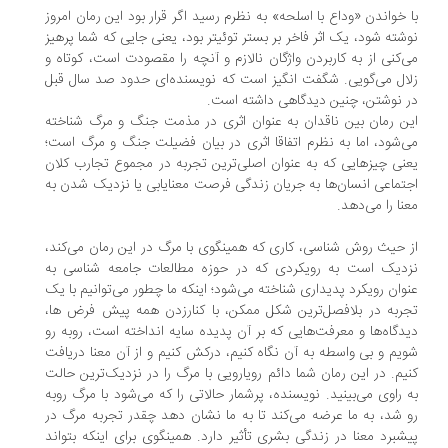
 خواندن «وداع با اسلحه» به نظرم رسید اگر قرار بود این رمان امروز
شته شود، یک اثر فاخر بر بستر توئیتر بود، یعنی جایی که شما پرهیز
‌کنی از به کاربردن واژگان نالازم و آنچه را مقصودت است، کوتاه و
ال می‌گویی. شگفت انگیز است که نویسنده‌ای حدود صد سال قبل
 نوشتن، چنین دیدگاهی داشته است.
ن رمان بین ناقدان به عنوان اثری در مذمت جنگ و مرگ شناخته
‌شود، اما به نظرم اتفاقا اثری در بیان فضیلت جنگ و مرگ است؛
نی چیزهایی که به عنوان اصلی‌ترین تجربه در مجموع تجارب کلان
تماعی انسان‌ها به جریان زندگی فرصت معنایابی یا نزدیک شدن به
نا را می‌دهد.
 حیث روش شناسی، کاری که همینگوی با مرگ در این رمان می‌کند،
دیک است به رویکردی که در حوزه مطالعات جامعه شناسی به
وان رویکرد پدیداری شناخته می‌شود؛ اینکه ما چطور می‌توانیم با یک
ربه در بلافصل‌ترین شکل ممکن، با کنارزدن همه پیش فرض ها،
دگاه‌ها و معرفت‌هایی که بر آن پدیده سایه انداخته است، روبه رو
یم و بی واسطه به آن نگاه کنیم، درکش کنیم و از آن معنا دریافت
یم. در این رمان شما دائم رویارویی با مرگ را در نزدیک‌ترین حالت
 راوی می‌بینید. نویسنده، پرشمار حالاتی را که می‌شود با مرگ روبه
 شد، به ما عرضه می‌کند تا به ما نشان دهد چقدر تجربه مرگ در
شبرد معنا در زندگی بشری تأثیر دارد. همینگوی برای اینکه بتواند