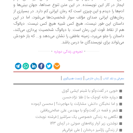
جاز در کار این نویسنده. در این متن تنوع صداها، جهان بینی‌ها و
م‌ها را دیدم و این چیزی است که رمان ایرانی کم دارد. در بسیاری از
ان‌های ایرانی صدای مؤلف سوار شخصیت‌ها می‌شود، اما در این
ستان این طور نیست، هیچ کس شبیه هیچ کس نیست. دیالوگ
 از نقاط قوت این رمان است. با دیالوگ شخصیت پردازی می‌کند،
ستان را جلو می‌برد، زمینه عاطفی را نشان می‌دهد و... که باز خودش
‌تواند برای نویسندگان ما درس باشد.
.
.
..............
...............
تجربه‌ی زندگی دوباره
|
|
|
رفی و نقد کتاب
رمان خارجی
ارنست همینگوی
خوبی در گفت‌وگو با شبنم ایشی گوزل
درباره خانه کوچک ما | طلا نژادحسن
و اما نخبگان دانش: مشارکت یا مهاجرت؟ | محسن آزموده
شعر و قصه در گفت‌و‌گو با مهندس علی صالحی‌بافقی
نگاهی به زندگی خصوصی یک سرآشپز | فرشته نوبخت
نوشتن، زیر آوار زباله‌های صوتی در آزمای 143
از زندگی رازآمیز درختان | علی غزالی‌فر