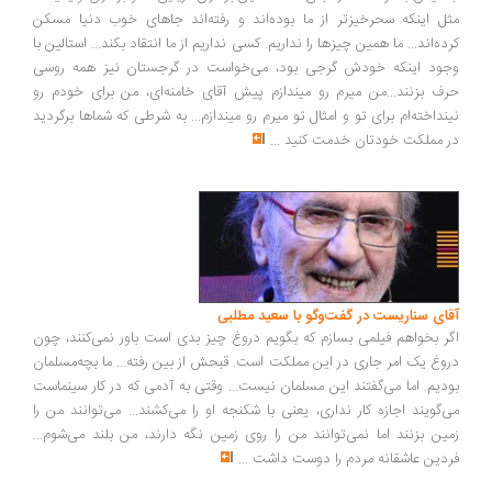
ل اینکه سحرخیزتر از ما بوده‌اند و رفته‌اند جاهای خوب دنیا مسکن
ده‌اند... ما همین چیزها را نداریم. کسی نداریم از ما انتقاد بکند... استالین با
ود اینکه خودش گرجی بود، می‌خواست در گرجستان نیز همه روسی
ف بزنند...من میرم رو میندازم پیش آقای خامنه‌ای، من برای خودم رو
نداخته‌ام برای تو و امثال تو میرم رو میندازم... به شرطی که شماها برگردید
 مملکت خودتان خدمت کنید
...
ای سناریست در گفت‌وگو با سعید مطلبی
ر بخواهم فیلمی بسازم که بگویم دروغ چیز بدی است باور نمی‌کنند، چون
وغ یک امر جاری در این مملکت است. قبحش از بین رفته... ما بچه‌مسلمان
دیم. اما می‌گفتند این مسلمان نیست... وقتی به آدمی که در کار سینماست
‌گویند اجازه کار نداری، یعنی با شکنجه او را می‌کشند... می‌توانند من را
ین بزنند اما نمی‌توانند من را روی زمین نگه دارند، من بلند می‌شوم...
دین عاشقانه مردم را دوست داشت
...