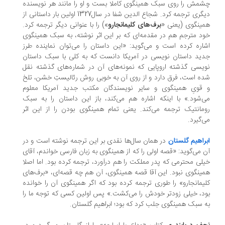
مش را روی سبک همینگوی کاملا بست و او را مانند هر نویسنده
دیگری ترجمه کرد. شجاع الدین شفا در سال1327 اولین بار داستانی از
ینگوی (یعنی «
برف‌های کلیمانجارو
») را با عنوانی دیگر ترجمه کرد.
د مترجم هم در مقدمه‌ای که بر این اثر نوشته، به سبک همینگوی
اره کرده است و می‌گوید: «این داستان را می‌توان نماینده طرز
ید داستان نویسی در آمریکا دانست که به کلی با سبک داستان
یسی گذشته اروپایی که نمونه‌های آن در شماره‌های گذشته نقل
ه است، فرق دارد و از روی آن به خوبی روش رئالیستِ خشن، تلخ
قویِ همینگوی و سایر نویسندگان مکتب جدید آمریکا معلوم
‌شود.» با اینکه اشاره هم می‌کند، باز این داستان را به سبک
مانتیک ترجمه می‌کند. یعنی تمام همینگوی بودن را از این اثر
‌گیرد.
راهیم گلستان
در همان سال‌ها نقدی بر این ترجمه نوشته است و در
 می‌گوید: «قصه اولی را که از همینگوی به زبان فارسی خواندم، آقای
لی محترمی که پدر مملکت را هم درآورد، ترجمه کرده بود. اما اصلا
ینگوی نبود. این آقا قصه همینگوی، آن هم چه قصه‌ای، «برف‌های
یمانجارو» را طوری ترجمه کرده بود که اگر همینگوی آن را خوانده
د، خیلی زودتر خودش را می‌کشت.» پس اولین کسی که توجه ما را
 سبک همینگوی جلب کرد که بود؛ ابراهیم گلستان.