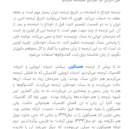
ی خزاعی فر، سردبیر فصلنامه مترجم
جمه «وداع با اسلحه» در تاریخ ترجمه ایران بسیار مهم است و نقطه
ف به حساب می‌آید. طوری که شما می‌توانید تاریخ ترجمه ادبی در
ران را به دو قسمت تقسیم کنید؛ قبل از «وداع با اسلحه» و بعد از
. این ترجمه از چند جهت مهم است. با ترجمه این اثر اولین بار است
 مترجمان ایرانی به سبک نویسنده اعتنا و سعی می‌کنند نوشته شان
 براساس سبک نویسنده تنظیم کنند، نه سبک خودشان. تقریبا اولین
ر است که در این ترجمه از زبان محاوره یا گفتار یا اگر بخواهم دقیق‌تر
ویم، از زبان شکسته برای ثبت گفت‌وگوها استفاده می‌شود.
 تا پیش از ترجمه
همینگوی
، بیشتر، ادبیات اروپایی و ادبیات
اسیک ترجمه می‌کردیم. ادبیات اروپایی کلاسیکی که ما قبلش ترجمه
‌کردیم هم دارای سبک بودند، ولی مترجمان زیاد به سبک آن‌ها
ت نمی‌کردند و به سبک خودشان ترجمه می‌کردند. گفت‌وگوها را
 به زبان رسمی و نوشتاری در می‌آوردند نه به زبان گفتاری. این
وه ترجمه را هم خواننده‌ها پذیرفته بودند. چون اولا آثار کلاسیک
د، ثانیا آن زبان با آن فضای کلاسیک هم‌خوانی داشت. ولی
ینگوی با بقیه نویسنده‌ها فرق داشت؛ نخست اینکه معاصر بود،
یعنی اولین کار همینگوی را در سال1327 و زمانی که حتی جایزه نوبل
هم نگرفته بود -او سال1333 نوبل گرفت- به فارسی برگرداندیم. دوم
نکه همینگوی به سبکی می‌نوشت که دیگر نمی‌شد آن را نادیده