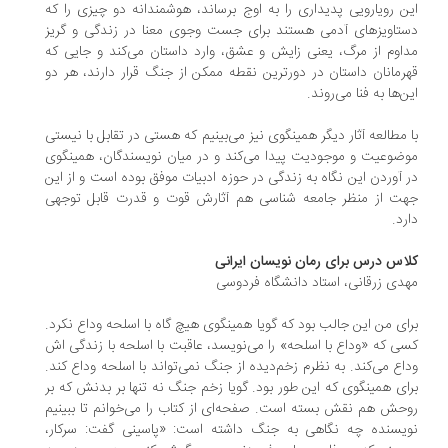
ن رویارویی پدیداری را به اوج برساند، هوشمندانه دو چیزی را که
تاویزهای آدمی هستند برای جست وجوی معنا در زندگی و گریز
اوم از مرگ، یعنی زایش و عشق، وارد داستان می‌کند و جایی که
رمانان داستان در دورترین نقطه ممکن از جنگ قرار دارند، هر دو
ن‌ها به فنا می‌روند.
 مطالعه آثار دیگر همینگوی نیز می‌بینیم که هستی در تقابل با نیستی
ضوعیت و موجودیت پیدا می‌کند و در میان نویسندگان، همینگوی
 آوردن این نگاه به زندگی در حوزه ادبیات موفق بوده است و از این
ت از منظر جامعه شناسی هم آثارش قوت و قدرت قابل توجهی
رد.
اس درس برای رمان نویسان ایرانی
دی زرقانی، استاد دانشگاه فردوسی
ای من این جالب بود که گویا همینگوی هیچ گاه با اسلحه وداع نکرد.
ی که «وداع با اسلحه» را می‌نویسد، عاقبت با اسلحه با زندگی اش
اع می‌کند. به نظرم زخم‌دیده از جنگ نمی‌تواند با اسلحه وداع کند.
ای همینگوی که این طور بود. گویا زخم جنگ نه تنها بر بدنش که بر
حش هم نقش بسته است. صفحه‌ای از کتاب را می‌خوانم تا ببینیم
یسنده چه نگاهی به جنگ داشته است: «پاسینی گفت: سرکار،