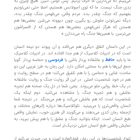
‌بینم که می‌ذارین ما حرف بزنیم. پس گوش کنین. هیچ چیزی به
ی جنگ نیست. ما که توی آمبولانس هستیم، اصلا حتی نمی‌تونیم
همیم که جنگ چقدر بده. مردم وقتی می‌فهمن جنگ چقدر بده،
گه نمی‌تونن جلوش رو بگیرن، چون دیوونه می‌شن. بعضی‌ها هم
تن که هرگز نمی‌فهمن. بعضی‌ها هم هستن که از افسراشون
‌ترسن. با همین‌ها جنگ راه می‌ندازن.»
 این داستان اتفاق دیگری هم می‌افتد و آن پیوند دو نیمه انسان
ت که در ادبیات کلاسیک از هم جدا افتاده اند. در ادبیات کلاسیکِ
 یا باید
حافظ
و عاشقانه پرداز باشی یا
فردوسی
و حماسه پرداز. گویا
ع این‌ها با هم به سختی امکان دارد. این رمان به طرز غریبی این دو
حت غنایی و حماسی را با هم تلفیق می‌کند؛ هم در سطح روایت و
 در خود شخصیت اصلی. در این اثر روایت جنگ و روایت عاشقانه
 یک خط روایی جلو می‌روند. یعنی شما در دل یک صحنه هم تجربه
شقی و هم تجربه جنگ را مشاهده می‌کنید. دوم اینکه یک
صیت است که هم عاشقی می‌کند و هم می‌جنگد. در نتیجه شما
سان واقعی‌تری را می‌بینید. نئوکلاسیک‌ها درباره ژانرهای مختلف و
جمله رمان کدی می‌دهند و می‌گویند اثر هنری خوب، نمایش واقعی
ع انسان است. اینکه بتوانید جنگ و عشق را با هم پیش ببرید، به
ایش واقعی طبع انسان خیلی نزدیک‌تر است.
وع شخصیت‌ها در این رمان فوق‌العاده است و من حیرت می‌کنم از