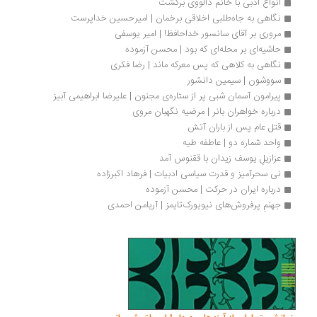
انواع ادبی با خانم‌ دالووی برگشت 
نگاهی به جاه‌طلبی اخلاقی برخمان | امیرحسین خداپرست
مروری بر آقای سانسور خداحافظ! | امیر یوسفی
حاشیه‌ای بر محله‌ای که بود | محسن آزموده
نگاهی به کلاهی که پس معرکه ماند | رضا فکری
سووشون | سیمین دانشور
پیرامون آسمان شبی پر از ستاره‌ی مجنون | علیرضا ابراهیمی آبیز
درباره خواهران بانر | مرضیه نگهبان مروی
قتل عام پس از باران آتش
واحد شماره دو | عاطفه طیه
عزازیلِ یوسف زیدان با ققنوس آمد
نی سحرآمیز و قدرت سیاسی ادبیات | فرهاد اکبرزاده
درباره ایران در حرکت | محسن آزموده
جهنمِ پرفروش‌های نیویورک‌تایمز | آریامن احمدی