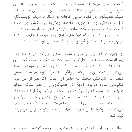
فت. برخی می‌گفتند همینگوی نان سبکش را می‌خورد. بنابراین
رجمان ما هم نمی‌توانستند نسبت به این سبک بی‌اعتنا بمانند.
ک همینگوی در تضاد بسیار آگاهانه و آشکار با سبک نویسندگان
ل از خودش بود. به صورت خلاصه، ویژگی‌های سبکش این است:
مات ساده، ساختار جملات ساده، نثر -در ظاهر- بسیار ساده و دور از
هام و در نهایت ایجاز، گفت‌وگوهای کاملا روزمره و محاوره‌ای و از همه
م‌تر پرهیز از صفات و قیودی که بیانگر احساس نویسنده است.
 چون سابقه ژورنالیستی داشت، سعی می‌کرد در قالب یک
رنالیست صحنه‌ها را فارغ از احساسات خودش توصیف کند. این
بته ظاهر سبک همینگوی است. اگر مقداری دقیق‌تر شوید، متوجه
‌شوید پشت این ظاهر که در واقع مانند نوک کوه یخ است، عمقی
فته که شهرتش بیشتر به خاطر آن است. اگر غیر از این بود،
لیدش ساده می‌بود. آنچه کار همینگوی را از نظر سبک متمایز
‌کند، این است که وقتی کلمات را انتخاب می‌کند و کنار کلمات دیگر
‌نشاند، به ظاهر ساده است، اما در واقع ریتمی را دنبال می‌کند و
ان ریتم است که خیلی اهمیت پیدا می‌کند. ضمن اینکه خیلی سعی
‌کند گفت‌وگوها را آن طور که افراد در عالم واقع به زبان می‌آورند،
ت کند.
فاقا اولین باری که در ایران همینگوی را ترجمه کردیم، مترجم ما