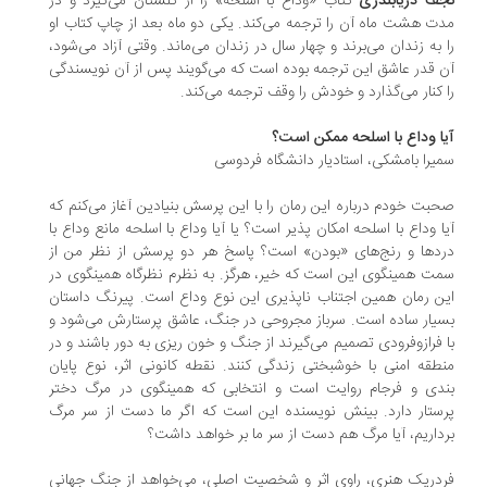
ف دریابندری
کتاب «وداع با اسلحه» را از گلستان می‌گیرد و در
ت هشت ماه آن را ترجمه می‌کند. یکی دو ماه بعد از چاپ کتاب او
 به زندان می‌برند و چهار سال در زندان می‌ماند. وقتی آزاد می‌شود،
 قدر عاشق این ترجمه بوده است که می‌گویند پس از آن نویسندگی
 کنار می‌گذارد و خودش را وقف ترجمه می‌کند.
ا وداع با اسلحه ممکن است؟
یرا بامشکی، استادیار دانشگاه فردوسی
بت خودم درباره این رمان را با این پرسش بنیادین آغاز می‌کنم که
ا وداع با اسلحه امکان پذیر است؟ یا آیا وداع با اسلحه مانع وداع با
دها و رنج‌های «بودن» است؟ پاسخ هر دو پرسش از نظر من از
ت همینگوی این است که خیر، هرگز. به نظرم نظرگاه همینگوی در
ن رمان همین اجتناب ناپذیری این نوع وداع است. پیرنگ داستان
یار ساده است. سرباز مجروحی در جنگ، عاشق پرستارش می‌شود و
 فرازوفرودی تصمیم می‌گیرند از جنگ و خون ریزی به دور باشند و در
طقه امنی با خوشبختی زندگی کنند. نقطه کانونی اثر، نوع پایان
دی و فرجام روایت است و انتخابی که همینگوی در مرگ دختر
ستار دارد. بینش نویسنده این است که اگر ما دست از سر مرگ
داریم، آیا مرگ هم دست از سر ما بر خواهد داشت؟
دریک هنری، راوی اثر و شخصیت اصلی، می‌خواهد از جنگ جهانی