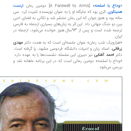
داع با اسلحه
»
دومین رمان
[A Farewell to Arms]
ارنست
، اثری بود که جایگاه او را به عنوان نویسنده تثبیت کرد. سی
ینگوی
له بود و هنوز جوان که این رمان منتشر شد و تکانی به فضای ادبی
ن دو جنگ جهانی داد. این اثر به زبان‌های بسیاری ازجمله به فارسی
ترجمه شده است و پس از 93سال هنوز خوانده می‌شود، ازجمله در
ران.
زارویک شب رمان» عنوان جلسه‌ای است که به همت دکتر
مهدی
قانی
، استاد زبان و ادبیات دانشگاه فردوسی مشهد، پا گرفته است.
تر
احمد آفتابی
نیز دبیری این سلسله نشست‌ها را به عهده دارد.
داع با اسلحه» دومین رمانی است که در این برنامه ماهانه نقد و
رسی می‌شود.