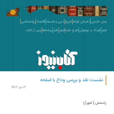
ان خارجی
داستان کوتاه
تاریخ
دین و فلسفه
اقتصاد
روانشناسی
ر
کودک و نوجوان
طرح جلد
فیلم
طنز
ریشه‌ها
پس از کتاب
نشست نقد و بررسی وداع با اسلحه
02 دی 1402
دمنش | شهرآرا