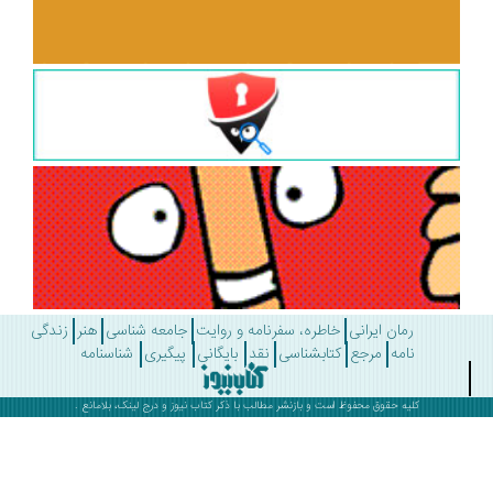
رمان ایرانی
خاطره، سفرنامه و روایت
جامعه شناسی
هنر
زندگی
نامه
مرجع
کتابشناسی
نقد
بایگانی
پیگیری
شناسنامه
کلیه حقوق محفوظ است و بازنشر مطالب با ذکر
کتاب نیوز
و درج لینک، بلامانع .