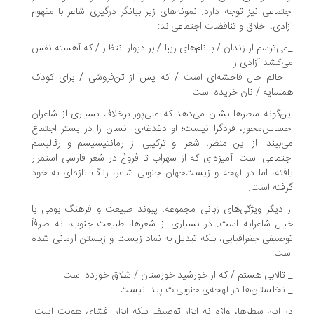
تماعی نیز توجه دارد. نمونه‌های زیر بیانگر درگیری شاعر با مفهوم
ادی، اخلاق و تناقضات اجتماعی‌اند:
ی‌ترسم از زندان / با نام‌های زیبا / بر دیوار انتظار / که آهسته نفس
‌کشد آزادی را
حالم حال فاحشه‌ای است / که پس از تن‌فروشی / برای کودک
سایه / نان خریده است
ن‌گونه سطرها نشان می‌دهد که علی‌پور برخلاف بسیاری از شاعران
ساس‌محور، فردگرا نیست؛ او دغدغه‌ی انسان را در بستر اجتماع
‌بیند. از این منظر، شعر او ترکیبی از رمانتیسیسم و رئالیسم
تماعی است. آمیزه‌ای که از سهراب تا فروغ در شعر فارسی استمرار
فته، اما در لهجه و زیست‌جهان جنوبی شاعر، رنگ تازه‌ای به خود
فته است.
 دیگر ویژگی‌های زبانی مجموعه، پیوند طبیعت و فرهنگ بومی با
ال شاعرانه است. در بسیاری از شعرها، طبیعت جنوب، نه صرفاً
صیفی جغرافیایی، بلکه تبدیل به نماد زیست و زیستن آرمانی شده
ت:
تالابی هستم / که از خورشید خوزستان / شلاق خورده است
نخلستان‌ها در لهجه‌ی جنوبی‌ات پیدا نیست
 این سطرها، واژه نه ابزار توصیف بلکه ابزار افشای هویت است.