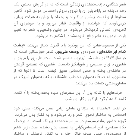
ر هنگامی بازتاب‌دهنده‌ی زندگی است که نه در گزارش محض یک
داد، بلکه در بازآفرینی آن با نیروی درونی احساس موفق شود. گاهی
رها از واقعیت پیشی می‌گیرند و رخداد را چنان به هیئت زیبایی
می‌آورند که خواننده از واقعیت فراتر می‌رود و به جوهره‌ی آن
ربه‌ی انسانی نزدیک‌تر می‌شود. در چنین وضعیتی، شعر به تعبیر
رت، تبدیل به «امر واقعِ افزوده‌شده با شگفتی» می‌شود.
ی از مجموعه‌هایی که این رویکرد را با قدرت دنبال می‌کند، «
پشت
ام ابر مانده‌ای
» سروده‌ی
یوسف علی‌پور
، شاعر خوزستانی است که
در سال ۱۴۰۳ توسط نشر آریترین منتشر شده است. علی‌پور را می‌توان
عری با زبان صمیمی و شورانگیز دانست. شاعری که نقطه‌ی قوتش
 عاطفه‌ی پخته و حس انسانی عمیق نهفته است تا آنجا که از
شوق، نه صرفاً به‌عنوان مخاطب عاشقانه، بلکه به‌عنوان شریک در
مان‌بخشی کلمات یاد می‌کند:
حرف‌هایم را شانه بزن / این سطرهای سیاه به‌هم‌ریخته را / کلمه،
مه، کلمه / گره باز کن از کار این شب
 اینجا «عاطفه» به منزله‌ی عاملی زبانی عمل می‌کند؛ یعنی خودِ
ساس به ساختار نحویِ شعر وارد می‌شود و به گفتار بدل می‌گردد.
چه حضور رمانتیسیسم در سراسر مجموعه پررنگ است، اما برخلاف
اه سطحی، این احساس‌گرایی به ضعف بدل نشده است، زیرا شاعر
 محدوده‌ی حس صرف فراتر رفته و به تفکر، فرهنگ و ساختار