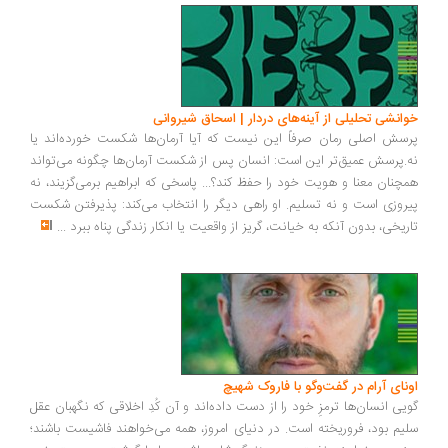
انشی تحلیلی از آینه‌های دردار | اسحاق شیروانی
سش اصلی رمان صرفاً این نیست که آیا آرمان‌ها شکست خورده‌اند یا
.پرسش عمیق‌تر این است: انسان پس از شکست آرمان‌ها چگونه می‌تواند
چنان معنا و هویت خود را حفظ کند؟... پاسخی که ابراهیم برمی‌گزیند، نه
روزی است و نه تسلیم. او راهی دیگر را انتخاب می‌کند: پذیرفتن شکست
ریخی، بدون آنکه به خیانت، گریز از واقعیت یا انکار زندگی پناه ببرد
...
ونای آرام در گفت‌وگو با فاروک شهیچ
یی انسان‌ها ترمزِ خود را از دست داده‌اند و آن کُدِ اخلاقی که نگهبان عقل
یم بود، فروریخته است. در دنیای امروز، همه می‌خواهند فاشیست باشند؛