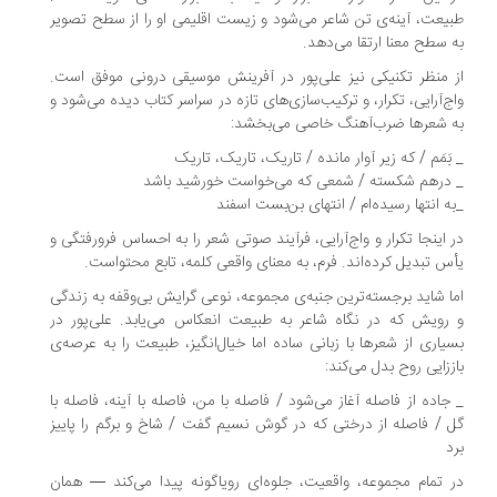
یعت، آینه‌ی تن شاعر می‌شود و زیست اقلیمی او را از سطح تصویر
 سطح معنا ارتقا می‌دهد.
 منظر تکنیکی نیز علی‌پور در آفرینش موسیقی درونی موفق است.
ج‌آرایی، تکرار، و ترکیب‌سازی‌های تازه در سراسر کتاب دیده می‌شود و
 شعرها ضرب‌آهنگ خاصی می‌بخشد:
بَمَم / که زیر آوار مانده / تاریک، تاریک، تاریک
درهم شکسته / شمعی که می‌خواست خورشید باشد
ه انتها رسیده‌ام / انتهای بن‌بست اسفند
 اینجا تکرار و واج‌آرایی، فرآیند صوتی شعر را به احساس فرورفتگی و
س تبدیل کرده‌اند. فرم، به معنای واقعی کلمه، تابع محتواست.
ا شاید برجسته‌ترین جنبه‌ی مجموعه، نوعی گرایش بی‌وقفه به زندگی
رویش که در نگاه شاعر به طبیعت انعکاس می‌یابد. علی‌پور در
یاری از شعرها با زبانی ساده اما خیال‌انگیز، طبیعت را به عرصه‌ی
ززایی روح بدل می‌کند:
جاده از فاصله آغاز می‌شود / فاصله با من، فاصله با آینه، فاصله با
 / فاصله از درختی که در گوش نسیم گفت / شاخ و برگم را پاییز
د
 تمام مجموعه، واقعیت، جلوه‌ای رویاگونه پیدا می‌کند — همان