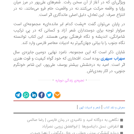
ژگی‌ای که در آغاز از آن سخن رفت. شعرهای علی‌پور در مرز میان
یا و واقعه حرکت می‌کنند.نه در واقعیت خام فرو می‌مانند، نه در
تزاع صرف. این تعادل، دلیل اصلی ماندگاری اثر است.
 پایان می‌توان گفت «پشت کدام ابر مانده‌ای» مجموعه‌ای است
اوار توجه برای دوستداران شعر آزاد و کسانی که در پیِ ترکیب
عرانگی، اندیشه و نگاه فرهنگی بومی هستند. این کتاب توانسته
اه جنوب را با بیانی جهان‌گیرتر به ادبیات معاصر فارسی وارد کند.
یان ذکر است که این مجموعه، نامزد نهایی دومین جایزه‌ی سال
راب سپهری
بوده است. افتخاری که خود گواه کیفیت و قوت هنری
ر است. امید به درخشش بیشتر یوسف علی‌پور، این شاعر خونگرم
وبی، در آثار بعدی‌اش.
.
.
...............
..............
تجربه‌ی زندگی دوباره
|
|
رفی و نقد کتاب
شعر و ادبیات کهن
نگاهی به دوگانه امید و ناامیدی در رمان فارسی | رضا صائمی
انقراض نسل دایناسورها  | ابوالفضل زرویی نصرآباد
درباره کنشگری مدنی جهانی در حال دگرگونی | زهرا حیدری