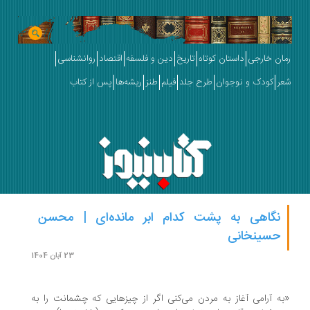
ان خارجی
داستان کوتاه
تاریخ
دین و فلسفه
اقتصاد
روانشناسی
ر
کودک و نوجوان
طرح جلد
فیلم
طنز
ریشه‌ها
پس از کتاب
نگاهی به پشت کدام ابر مانده‌ای | محسن
حسینخانی
23 آبان 1404
ه آرامی آغاز به مردن می‌کنی اگر از چیزهایی که چشمانت را به