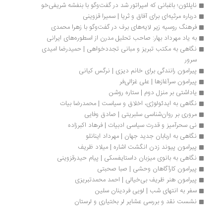
ناپلئون؛ باغبانی که امپراتور شد در گفت‌وگو با بنفشه شریفی‌خو
درباره مرثیه‌ای برای آفاق و ثریا | سمیرا قزوینی
فرهنگ روسیه زیر لایه‌های برف در گفت‌وگو با زهرا محمدی
به یاد مهرداد بهار: صاحب تحلیل مدرن از اسطوره‌های ایرانی
نگاهی به مکتب تبریز و مبانی تجددخواهی | حمیدرضا امیدی 
سرور
پیرامون رانندگی برای خانم دیزی | نرگس کیانی
پیرامون سرآغازها | علی غزالی‌فر
یاداشتی بر منزل دوم | ستاره روشن
نگاهی به ایدئولوژی، اخلاق و سیاست | محمدرضا بیات
مروری بر روان‌شناسی سلبریتی | صادق وفایی
نی سحرآمیز و قدرت سیاسی ادبیات | فرهاد اکبرزاده
نگاهی به اربابان جدید جهان | مهرداد اینانلو
پیرامون پیوند زدن انگشت اشاره | میلاد ظریف
نگاهی به بانوی میزبان داستایفسکی | پیام حیدرقزوینی
پیرامون کارآگاهان وحشی | صبا صحبتی
پیرامون هنر ظریف بی‌خیالی | احمد محمدتبریزی
سفر به انتهای شب | لویی فردینان سلین
نشست نقد و بررسی عشایر لر بختیاری و لرستان