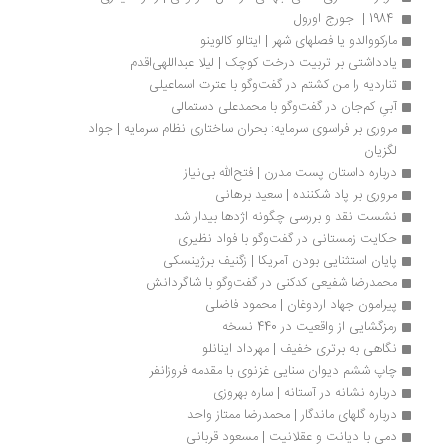
 1984 |  جورج اورول
مارکووالدو یا فصلهای شهر | ایتالو کالوینو
یادداشتی بر تربیت درخت کوچک | لیلا عبداللهی‌اقدم
تناردیه را من کشتم در گفت‌وگو با عترت اسماعیلی
آبیِ کم‌جان در گفت‌وگو با محمد‌علی دستمالی
مروری بر فراسوی سرمایه: بحران ساختاری نظام سرمایه | جواد 
لگزیان
درباره داستان پست مدرن | فتح‌الله بی‌نیاز
مروری بر پاد شکننده | سعید برهانی
نشست نقد و بررسی چگونه اژدها بیدار شد
حکایت زمستانی در گفت‌وگو با فواد نظیری
پایان استثنایی بودن آمریکا | زگنیف برژینسکی
محمدرضا شفیعی کدکنی در گفت‌وگو با شاگردانش
پیرامون جهاد اردوغان | محمود فاضلی
رمزگشایی از واقعیت در 440 نسخه
نگاهی به برتری خفیف | مهرداد اینانلو
چاپ ششم دیوان سنایی غزنوی با مقدمه فروزانفر
درباره نشانه در آستانه | ساره بهروزی
درباره گلهای ماندگار | محمدرضا ممتاز واحد
دمی با دیانت و عقلانیت | مسعود قربانی