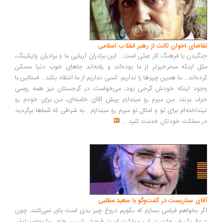
اضای اخوان ثالث از رهبر انقلاب اسلامی
گیدن با فرهنگ کار عبثی است... این برادران آریایی ما و برادران وایکینگ،
ل اینکه سحرخیزتر از ما بوده‌اند و رفته‌اند جاهای خوب دنیا مسکن
ده‌اند... ما همین چیزها را نداریم. کسی نداریم از ما انتقاد بکند... استالین با
ود اینکه خودش گرجی بود، می‌خواست در گرجستان نیز همه روسی
ف بزنند...من میرم رو میندازم پیش آقای خامنه‌ای، من برای خودم رو
نداخته‌ام برای تو و امثال تو میرم رو میندازم... به شرطی که شماها برگردید
 مملکت خودتان خدمت کنید
...
ای سناریست در گفت‌وگو با سعید مطلبی
ر بخواهم فیلمی بسازم که بگویم دروغ چیز بدی است باور نمی‌کنند، چون
وغ یک امر جاری در این مملکت است. قبحش از بین رفته... ما بچه‌مسلمان