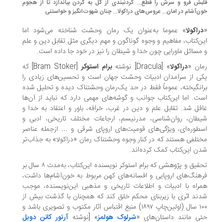
بش فرو و سرش را قطع... گردنبندی از گل به گردن بیاندازد تا از هجوم
ن‌آشام در امان... عروس‌های دراکولا... چنان شهوت‌انگیز و خواستنی
راکولا
» عموما به‌عنوان یک رمان وحشت شناخته می‌شود اما
ن‌کتاب، مفاهیم و وجوه گوناگون و مهم دیگری مثل تقابل دین و علم
مسائل ماورایی چون خدا و شیطان را نیز در خود جا داده است.
ان «
دراکولا
» [Dracula] نوشته
برام استوکر
[Bram Stoker]
که
ی از سرآمدان ادبیات وحشت جهان است و تحسین‌های زیادی را
انگیخته، عموماً فقط در حد یک‌رمان وحشتناک دیده و تحلیل شده
ت. اما این‌کتاب جوانب و گوشه‌های مهمی دارد که نباید از آن‌ها
فل شد. تقابل علم و دین در غرب، خرافه، باور و اعتقاد به خدا و
طان، روان‌شناسی، مدرنیسم، ارجاعات مختلف تاریخی، ادبی و
طوره‌ای، ویژگی‌های قومیت‌های اروپای شرقی و … ازجمله عناصر
تلفی هستند که در کنار وجوه وحشتناک رمان «دراکولا» به جذاب‌تر
ن این‌کتاب کمک کرده‌اند.
تحقیق و پژوهشی که برام استوکر نویسنده این‌کتاب، به‌مدت ۸ سال بر
هنگ‌های اروپایی و افسانه‌های کهن مربوط به خون‌آشام‌ها داشت،
راه با ادبیات و اطلاعات تاریخی و مذهبی این‌نویسنده، موجب
ند اثری با زیربنای محکم خلق کند که همچنان با گذشت بیش از
۱۰۰ سال (اولین‌چاپ ۱۸۹۷) منبع اقتباس آثار مکتوب و تصویری باشد و
ی مانند داستان‌های «
شرلوک هولمز
» [نوشته
آرتور کانن دویل