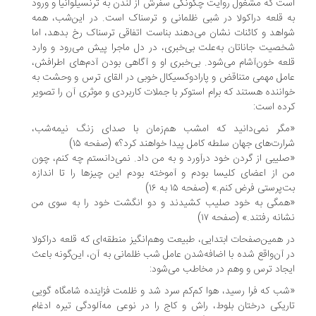
ت که مشغول روایت چگونگی سفرش از لندن به ترنسیلوانیا و ورود
 قلعه دراکولا در شبی ظلمانی و ترسناک است. در این‌شب، همه
اهد و کائنات نشان می‌دهند بناست اتفاقی ترسناک رخ بدهد، اما
صیت جاناتان به‌علت بی‌خبری، در دل ماجرا پیش می‌رود و وارد
عه خون‌آشام می‌شود. بی‌خبری او و آگاهی بودن آدم‌های اطرافش،
مل مهمی متناقض و پارادوکسیکال خوبی در القای ترس و وحشت به
اننده هستند که برام استوکر با جملات کاربردی و موثری آن را تصویر
ده است:
گر نمی‌دانید که امشب هم‌زمان با صدای زنگ نیمه‌شب،
ارت‌های جهان سلطه کامل پیدا خواهند کرد؟» (صفحه ۱۵)
لیبی از گردن خود درآورد و به من داد. نمی‌دانستم چه کنم، چون
 از اعضای کلیسا بودم و آموخته بودم این چیزها را تا اندازه
‌پرستی فرض کنم.» (صفحه ۱۵ به ۱۶)
مگی به خود صلیب کشیدند و دو انگشت خود را به سوی من
انه رفتند.» (صفحه ۱۷)
 همین‌صفحات ابتدایی، طبیعت وهم‌انگیز منطقه‌ای که قلعه دراکولا
 آن‌واقع شده با اضافه‌شدن عامل شب ظلمانی به آن، این‌گونه باعث
جاد ترس و وهم در مخاطب می‌شود:
ب که فرا رسید، هوا کم‌کم سرد شد و ظلمت فزاینده شامگاه گویی
ریکی درختان بلوط، راش و کاج را در نوعی مه‌آلودگی تیره ادغام