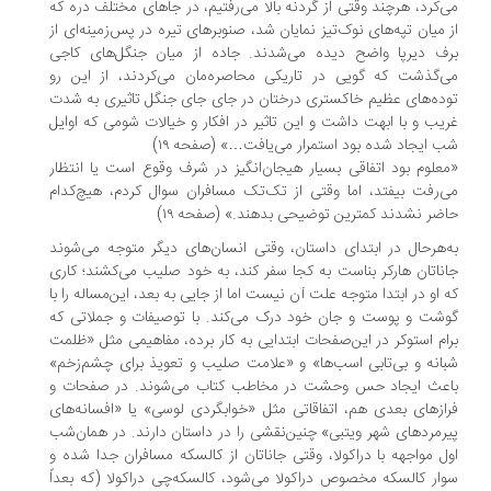
‌کرد، هرچند وقتی از گردنه بالا می‌رفتیم، در جاهای مختلف دره که
 میان تپه‌های نوک‌تیز نمایان شد، صنوبرهای تیره در پس‌زمینه‌ای از
ف دیرپا واضح دیده می‌شدند. جاده از میان جنگل‌های کاجی
‌گذشت که گویی در تاریکی محاصره‌مان می‌کردند، از این رو
ده‌های عظیم خاکستری درختان در جای جای جنگل تاثیری به شدت
یب و با ابهت داشت و این تاثیر در افکار و خیالات شومی که اوایل
 ایجاد شده بود استمرار می‌یافت…» (صفحه ۱۹)
علوم بود اتفاقی بسیار هیجان‌انگیز در شرف وقوع است یا انتظار
‌رفت بیفتد، اما وقتی از تک‌تک مسافران سوال کردم، هیچ‌کدام
ضر نشدند کمترین توضیحی بدهند.» (صفحه ۱۹)
‌هرحال در ابتدای داستان، وقتی انسان‌های دیگر متوجه می‌شوند
ناتان هارکر بناست به کجا سفر کند، به خود صلیب می‌کشند؛ کاری
 او در ابتدا متوجه علت آن نیست اما از جایی به بعد، این‌مساله را با
شت و پوست و جان خود درک می‌کند. با توصیفات و جملاتی که
ام استوکر در این‌صفحات ابتدایی به کار برده، مفاهیمی مثل «ظلمت
انه و بی‌تابی اسب‌ها» و «علامت صلیب و تعویذ برای چشم‌زخم»
عث ایجاد حس وحشت در مخاطب کتاب می‌شوند. در صفحات و
ازهای بعدی هم، اتفاقاتی مثل «خوابگردی لوسی» یا «افسانه‌های
رمردهای شهر ویتبی» چنین‌نقشی را در داستان دارند. در همان‌شب
ل مواجهه با دراکولا، وقتی جاناتان از کالسکه مسافران جدا شده و
ار کالسکه مخصوص دراکولا می‌شود، کالسکه‌چی دراکولا (که بعداً