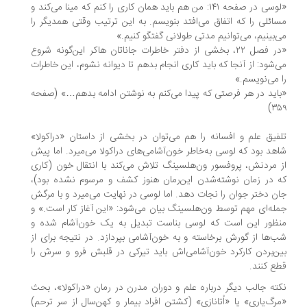
«لوسی در صفحه ۱۴۱: من هم باید همان کاری را کنم که مینا می‌کند و
ائلی را که اتفاق می‌افتد بنویسم. به این ترتیب وقتی همدیگر را
‌بینیم، می‌توانیم مدتی طولانی گفتگو کنیم.»
«در فصل ۲۲، بخشی از دفتر خاطرات جاناتان هاکر این‌گونه شروع
‌شود: از آنجا که باید کاری انجام بدهم تا دیوانه نشوم، این خاطرات
 می‌نویسم.»
اید در هر فرصتی که پیدا می‌کنم به نوشتن ادامه بدهم…» (صفحه
۳۵
فیق علم و افسانه را هم می‌توان در بخشی از داستان «دراکولا»
هد بود که لوسی به‌خاطر خون‌آشامی‌های دراکولا می‌میرد. اما پیش
 مردنش، پروفسور ون‌هلسینگ تلاش می‌کند با انتقال خون (کاری
 در زمان نوشته‌شدن این‌رمان هنوز کشف و مرسوم نشده بود)،
ن دختر جوان را نجات دهد. اما لوسی در نهایت می‌میرد و با مرگش
له‌ای مهم توسط ون‌هلسینگ بیان می‌شود: «این آغاز کار است.» و
ظور این است که لوسی بناست تبدیل به یک خون‌آشام شده و
‌ها از گورش برخاسته و به خون‌آشامی بپردازد. در نتیجه برای از
ن‌بردن کارکرد خون‌آشامی‌اش باید تیرکی در قلبش فرو و سرش را
ع کنند.
ته جالب دیگر درباره علم و دوران مدرن در رمان «دراکولا»، بحث
رگ‌یاری» یا «اُتانازی» (کشتن افراد بیمار و کهن‌سال از سر ترحم)