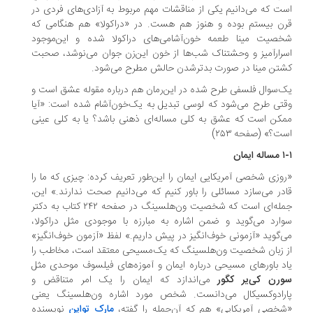
ت که می‌دانیم یکی از مناقشات مهم مربوط به آزادی‌های فردی در
ن بیستم بوده و هنوز هم هست. در «دراکولا» هم هنگامی که
صیت مینا طعمه خون‌آشامی‌های دراکولا شده و این‌موجود
رارآمیز و وحشتناک شب‌ها از خون این‌زن جوان می‌نوشد، صحبت
تن مینا در صورت بدترشدن حالش مطرح می‌شود.
‌سوال فلسفی طرح شده در این‌رمان هم درباره مقوله عشق است و
تی طرح می‌شود که لوسی تبدیل به یک‌خون‌آشام شده است: «آیا
کن است که عشق به کلی مساله‌ای ذهنی باشد؟ یا به کلی عینی
ت؟» (صفحه ۲۵۳)
ایمان
وزی شخصی آمریکایی ایمان را این‌طور تعریف کرده: چیزی که ما را
در می‌سازد مسائلی را باور کنیم که می‌دانیم صحت ندارند.» این‌،
جمله‌ای است که شخصیت ون‌هلسینگ در صفحه ۲۴۲ کتاب به دکتر
ارد می‌گوید و ضمن اشاره به مبارزه با موجودی مثل دراکولا،
‌گوید «آزمونی خوف‌انگیز در پیش داریم.» لفظ «آزمون خوف‌انگیز»
 زبان شخصیت ون‌هلسینگ که یک‌مسیحی معتقد است، مخاطب را
د باورهای مسیحی درباره ایمان و آموزه‌های فیلسوف موحدی مثل
رن کی‌یر کگور
می‌اندازد که ایمان را یک امر متناقض و
رادوکسیکال می‌دانست. شخص مورد اشاره ون‌هلسینگ یعنی
خصی آمریکایی» هم که آن‌جمله را گفته،
مارک تواین
نویسنده