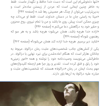
نها دلخوشی‌ام این است که دست خدا حافظ و نگهدار ماست. فقط
 خاطر چنین ایمانی است که مردن از زیستن ساده‌تر است و
ین‌ترتیب می‌توان از چنگ هر مصیبتی رها شد.» (صفحه ۴۴۲)
ینا: به راستی جان ما در دستان خداوند است. فقط او می‌داند چه
زی ممکن است پیش روی ما باشد و من با تمام نیروی روح محزون
حقیر خود به درگاهش دعا می‌کنم.» (صفحه ۴۴۶)
راده خدا هرچه باشد، همان می‌شود؛ هرچه باشد و به هر سو که
نمون شود!» (صفحه ۴۴۹)
اید دیر برسیم. هرچه خدا اراده کند همان می‌شود!» (صفحه ۴۶۲)
ی از کنش‌های جالب شخصیت‌های مثبت رمان دراکولا، مربوط به
ناتان هارکر است که هنگام آماده‌شدن برای نبرد نهایی با دراکولا، در
طراتش می‌نویسد وصیت‌نامه خود را نوشته و همه «امور زمینی»
د را رتق و فتق کرده است. تقدیر و روز جزا هم ازجمله کلیدواژه‌های
م بحث ایمان در رمان «دراکولا» هستند که شخصیت‌های مثبت و
ارزه علیه دراکولا به آن‌ها باور دارند.