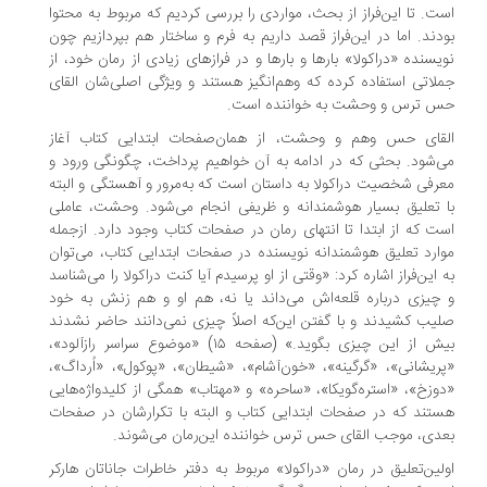
ت. تا این‌فراز از بحث، مواردی را بررسی کردیم که مربوط به محتوا
دند. اما در این‌فراز قصد داریم به فرم و ساختار هم بپردازیم چون
یسنده «دراکولا» بارها و بارها و در فرازهای زیادی از رمان خود، از
لاتی استفاده کرده که وهم‌انگیز هستند و ویژگی اصلی‌شان القای
 ترس و وحشت به خواننده است.
قای حس وهم و وحشت، از همان‌صفحات ابتدایی کتاب آغاز
‌شود. بحثی که در ادامه به آن خواهیم پرداخت، چگونگی ورود و
رفی شخصیت دراکولا به داستان است که به‌مرور و آهستگی و البته
 تعلیق بسیار هوشمندانه و ظریفی انجام می‌شود. وحشت، عاملی
ت که از ابتدا تا انتهای رمان در صفحات کتاب وجود دارد. ازجمله
ارد تعلیق هوشمندانه نویسنده در صفحات ابتدایی کتاب، می‌توان
 این‌فراز اشاره کرد: «وقتی از او پرسیدم آیا کنت دراکولا را می‌شناسد
چیزی درباره قلعه‌اش می‌داند یا نه، هم او و هم زنش به خود
یب کشیدند و با گفتن این‌که اصلاً چیزی نمی‌دانند حاضر نشدند
بیش از این چیزی بگوید.» (صفحه ۱۵) «موضوع سراسر رازآلود»،
ریشانی»، «گرگینه»، «خون‌آشام»، «شیطان»، «پوکول»، «اُرداگ»،
وزخ»، «استره‌گویکا»، «ساحره» و «مهتاب» همگی از کلیدواژه‌هایی
تند که در صفحات ابتدایی کتاب و البته با تکرارشان در صفحات
دی، موجب القای حس ترس خواننده این‌رمان می‌شوند.
لین‌تعلیق در رمان «دراکولا» مربوط به دفتر خاطرات جاناتان هارکر