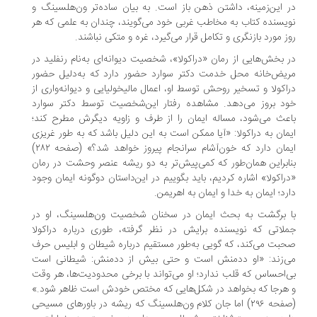
 این‌زمینه، داشتن ذهن باز است. به بیان ساده‌تر ون‌هلسینگ و
یسنده کتاب به مخاطب غربی خود می‌گویند، چندان به علمی که هر
ز مورد بازنگری و تکامل قرار می‌گیرد، غره و متکی نباشند.
 بخش‌هایی از رمان «دراکولا»، شخصیت دیوانه‌ای به‌نام رنفلید در
یض‌خانه محل خدمت دکتر سوارد حضور دارد که به‌دلیل حضور
اکولا و تسخیر روحش توسط او، اعمال مالیخولیایی و دیوانه‌واری از
د بروز می‌دهد. مشاهده رفتار این‌شخصیت توسط دکتر سوارد
عث می‌شود، مساله ایمان را از طرف و زاویه دیگرش مطرح کند؛
مان به دراکولا: «آیا ممکن است به این دلیل باشد که به طور غریزی
ایمان دارد که خون‌آشام سرانجام پیروز خواهد شد؟» (صفحه ۲۸۲)
ابراین همان‌طور که کمی‌پیش‌تر به دو ریشه عنصر وحشت در رمان
راکولا» اشاره کردیم، باید بگوییم در این‌داستان دوگونه ایمان وجود
رد؛ ایمان به خدا و ایمان به اهریمن.
 برگشت به بحث ایمان در سخنان شخصیت ون‌هلسینگ، او در
لاتی که نویسنده برایش در نظر گرفته، طوری درباره دراکولا
بت می‌کند، که گویی به‌طور مستقیم درباره شیطان و ابلیس حرف
‌زند: «او ددمنش است و حتی بیش از ددمنش: شیطانی است
‌احساس که قلب ندارد؛ او می‌تواند با برخی محدودیت‌ها، هر وقت
هرجا که بخواهد در شکل‌هایی که مختص خودش است ظاهر شود.»
(صفحه ۲۹۶) اما جان کلام ون‌هلسینگ که ریشه در باورهای مسیحی