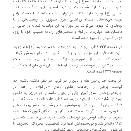
بین ارجاعاتی که به مسیح (ع) ارتباط دارند، در صفحه ۶۸ به ۶۹ کتاب
، موردی درباره شخصیت یهودای اسخریوطی، شاگرد خیانتکار
سی (ع) وجود دارد: «کنت دراکولا را دیدم داشت با دست برایم
سه می‌فرستاد؛ همراه روشنایی سرخ پیروزی در چشمانش و با
خندی که یهودا می‌تواند در دوزخ به آن مباهات کند.» در جایی از
ستان هم، مبارزه با دراکولا و سختی‌های آن، به صلیبِ خود را روی
ش‌کشیدن، تشبیه شده است.
در صفحه ۴۲۴ کتاب، ارجاعی به آموزه‌های حضرت داود (ع) هم وجود
رد: «به قول آن مزمورسرای بزرگ، شکارچی در دام خودش گرفتار
ه.» که منظور از مزمورسرای بزرگ، این‌پیامبر الهی است. بحث
ب بهشتی و وسوسه هم ازجمله ارجاعات دینی این‌رمان است که در
۲۲۹ آمده است.
ر بحث جدال بین علم و دین را در غرب، در نظر داشته باشیم، بد
ست برخی از ارجاعات علمی رمان «دراکولا» را هم در
ن‌همین‌بخش، مرور کنیم. یکی از راویان داستان، در فرازی به مکس
ردائو اشاره دارد. این‌فرد نویسنده کتاب «انحطاط» است که سال
۱۸۹۲ به زبان آلمانی منتشر و مولفش مدعی شد نسر بشر رو به تباهی
نابودی است. دیگر اشاره مشابه به آثار نویسندگان قرون گذشته هم،
بوط به چزاره لومبروسو نویسنده کتاب «مرد جانی» است که سال
۱۸۷۶ منتشر شد و نویسنده‌اش ادعا کرد شخصیت مجرمانه انسان‌ها را
‌شود از ویژگی‌های جسمانی آن‌ها تشخیص داد.