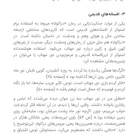
ی از موارد جذابیت‌زایی در رمان «دراکولا» مربوط به استفاده برام
توکر از افسانه‌های قدیمی است که کاربردهای مختلفی ازجمله
ختن حال و هوای وهم و وحشت در داستان داشته است. در
راکولا» هم مثل خیلی از رمان‌های وحشت دیگر، صحبت از باورهای
ن شرق و ژاپن درباره نور مهتاب می‌شود. استفاده هوشمندانه
توکر از این‌افسانه قدیمی و مرموزبودن نور مهتاب را می‌توان در
ین‌جملاتی مشاهده کرد:
رگ‌ها همگی یک‌باره بنا کردند به زوزه کشیدن، گویی تابش نور ماه
ثیری خاص روی آن‌ها گذاشته بود.» (صفحه ۲۵)
کر کردم بازی نور مهتاب است، نوعی تاثیر غریب سایه‌ها، اما باز نگاه
دم و فهمیدم که محال است توهم باشد.» (صفحه ۵۰)
قابل من در نور مهتاب سه زن جوان دیده می‌شدند که لباس و
تاری بانوانه داشتند. وقتی آن‌ها را دیدم، در آن لحظه فکر کردم لابد
اب می‌بینم، چون اگرچه نور ماه پشت سرشان بود، سایه‌شان روی
زمین نیفتاده بود.» (ص ۵۴) راوی این‌جملات یعنی جاناتان هارکر در
ین‌صفحه، درباره همین‌زن‌ها یعنی عروس‌های دراکولا، این‌توضیح را
رد: «حالتی داشتند که مضطربم می‌کرد، دستخوش نوعی اشتیاق و