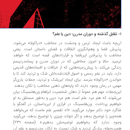
‌چه باعث ایجاد ترس و وحشت در مخاطب «دراکولا» می‌شود،
یرش فضا و وهم‌انگیزی اتفاقات و فضای داستان است. یعنی
اطب با پذیرفتن این‌فضا و قراردادهای قصه است که خواهد
سید. حالا و امروز، مخاطبی که در دوران مدرن و پسامدرنیسم
دگی می‌کند، با پیش‌زمینه‌هایی که از خرافات و افسانه‌های قدیمی
رد، باید در علم رسمی و اصول اثبات‌شده‌اش شک و تردید کند تا با
اندن «دراکولا» بترسد. برای ایجاد این‌شک و تردید، جملاتِ یاری‌گر
می در رمان وجود دارند که پایه‌های ذهنی مخاطب را تکان بدهند.
ن‌جملات مهم هم عموماً از دهان شخصیت آبراهام ون‌هلسینگ بیان
‌شوند که هم مرد علم است هم مرد دین و به‌طور مستقل به او
اهیم پرداخت. ون‌هلسینگ در فرازی از این‌داستان، در گفتگو با
گرد خود دکتر سوارد می‌گوید: «آه تقصیر علم ماست که می‌خواهد
ه‌چیز را توضیح بدهد و اگر نتواند چیزی را توضیح بدهد، می‌گوید
وجود ندارد که بخواهیم توضیحش بدهیم.» (صفحه ۲۳۹)
ین‌جمله، بیان‌گر تردید و شک نسبت به ارکان مدرنیسم و علم آن