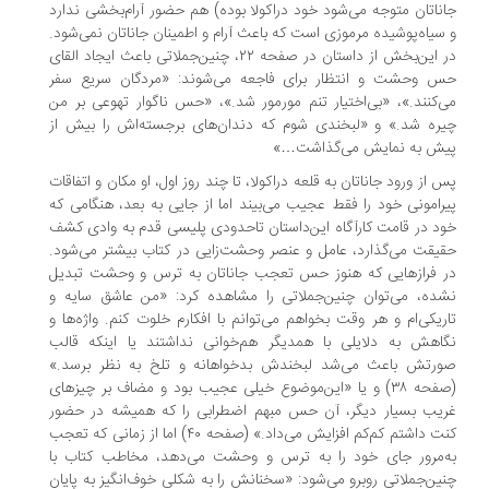
ناتان متوجه می‌شود خود دراکولا بوده) هم حضور آرام‌بخشی ندارد
سیاه‌پوشیده مرموزی است که باعث آرام و اطمینان جاناتان نمی‌شود.
در این‌بخش از داستان در صفحه ۲۲، چنین‌جملاتی باعث ایجاد القای
 وحشت و انتظار برای فاجعه می‌شوند: «مردگان سریع سفر
‌کنند.»، «بی‌اختیار تنم مورمور شد.»، «حس ناگوار تهوعی بر من
ره شد.» و «لبخندی شوم که دندان‌های برجسته‌اش را بیش از
ش به نمایش می‌گذاشت…»
 از ورود جاناتان به قلعه دراکولا، تا چند روز اول، او مکان و اتفاقات
رامونی خود را فقط عجیب می‌بیند اما از جایی به بعد، هنگامی که
د در قامت کارآگاه این‌داستان تاحدودی پلیسی قدم به وادی کشف
یقت می‌گذارد، عامل و عنصر وحشت‌زایی در کتاب بیشتر می‌شود.
 فرازهایی که هنوز حس تعجب جاناتان به ترس و وحشت تبدیل
ده، می‌توان چنین‌جملاتی را مشاهده کرد: «من عاشق سایه و
ریکی‌ام و هر وقت بخواهم می‌توانم با افکارم خلوت کنم. واژه‌ها و
اهش به دلایلی با همدیگر هم‌خوانی نداشتند یا اینکه قالب
رتش باعث می‌شد لبخندش بدخواهانه و تلخ به نظر برسد.»
(صفحه ۳۸) و یا «این‌موضوع خیلی عجیب بود و مضاف بر چیزهای
یب بسیار دیگر، آن حس مبهم اضطرابی را که همیشه در حضور
کنت داشتم کم‌کم افزایش می‌داد.» (صفحه ۴۰) اما از زمانی که تعجب
‌مرور جای خود را به ترس و وحشت می‌دهد، مخاطب کتاب با
ین‌جملاتی روبرو می‌شود: «سخنانش را به شکلی خوف‌انگیز به پایان