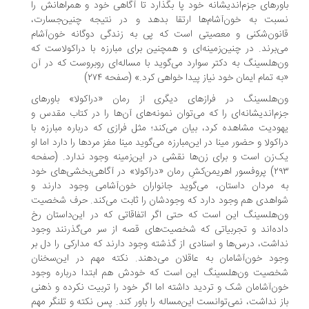
ورهای جزم‌اندیشانه خود پا بگذارد تا آگاهی خود و همراهانش را
بت به خون‌آشام‌ها ارتقا بدهد و در نتیجه چنین‌جسارت،
نون‌شکنی و معصیتی است که پی به زندگی دوگانه خون‌آشام
‌برند. در چنین‌زمینه‌ای و همچنین برای مبارزه با دراکولاست که
‌هلسینگ به دکتر سوارد می‌گوید با مساله‌ای روبروست که در آن
ه تمام ایمان خود نیاز پیدا خواهی کرد.» (صفحه ۲۷۴)
‌هلسینگ در فرازهای دیگری از رمان «دراکولا» باورهای
م‌اندیشانه‌ای را که می‌توان نمونه‌های آن‌ها را در کتاب مقدس و
ودیت مشاهده کرد، بیان می‌کند؛ مثل فرازی که درباره مبارزه با
اکولا و حضور مینا در این‌مبارزه می‌گوید مینا مغز مردها را دارد اما او
‌زن است و برای زن‌ها نقشی در این‌زمینه وجود ندارد. (صفحه
۲۹۳) پروفسور اهریمن‌کشِ رمان «دراکولا» در آگاهی‌بخشی‌های خود
 مردان داستان، می‌گوید جانواران خون‌آشامی وجود دارند و
اهدی هم وجود دارد که وجودشان را ثابت می‌کند. حرف شخصیت
‌هلسینگ این است که حتی اگر اتفاقاتی که در این‌داستان رخ
ده‌اند و تجربیاتی که شخصیت‌های قصه از سر می‌گذرنند وجود
اشت، درس‌ها و اسنادی از گذشته وجود دارند که مدارکی را دل بر
ود خون‌آشامان به عاقلان می‌دهند. نکته مهم در این‌سخنان
صیت ون‌هلسینگ این است که خودش هم ابتدا درباره وجود
ن‌آشامان شک و تردید داشته اما اگر خود را تربیت نکرده و ذهنی
ز نداشت، نمی‌توانست این‌مساله را باور کند. پس نکته و تلنگر مهم