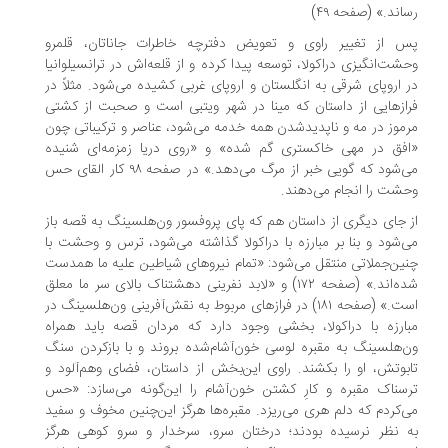
اند.» (صفحه ۴۹)
 از تغییر راوی و تعویض دفترچه خاطرات جاناتان، قلمرو
شت‌انگیزی دراکولا، توسعه پیدا کرده و از قلعه‌اش در ترانسیلوانیا
 اروپای شرقی به انگلستان و اروپای غربی کشیده می‌شود. مثلاً در
ازهایی از داستان که مینا در شهر ویتبی است و صحبت از کشتی
موز در مه و ناپدیدشدن همه خدمه می‌شود، عناصر و ترکیباتی چون
فق در مهی خاکستری گم شده» و «روی دریا زمزمه‌ای شنیده
می‌شود که گویی خبر از مرگ می‌دهد.» در صفحه ۹۸ کار القای حس
شت را انجام می‌دهند.
 جای دیگری از داستان هم که پای پروفسور ون‌هلسینگ به قصه باز
‌شود و بنا بر مبارزه با دراکولا گذاشته می‌شود، ترس و وحشت با
ین‌جملاتی منتقل می‌شود: «تمام نیروهای شیاطین علیه ما همدست
شده‌اند.» (صفحه ۱۷۲) و «لابد نفرینی دهشتناک بالای سر ما معلق
است.» (صفحه ۱۸۱) در فرازهای مربوط به نقش‌آفرینی ون‌هلسینگ در
ارزه با دراکولا، بخشی وجود دارد که مردان قصه باید همراه
‌هلسینگ به مقبره لوسی خون‌آشام‌شده بروند و با بازکردن سنگ
بوتش، او را بکشند. راوی این‌بخش از داستان، فضای وهم‌آلود و
سناک مقبره و کارِ کشتن خون‌آشام را این‌گونه می‌سازد: «حس
‌کردم که دلم هری می‌ریزد. مقبره‌ها هرگز این‌چنین مخوف و سفید
 نظر نرسیده بودند؛ درختان سرو، سرخدار و سرو کوهی هرگز