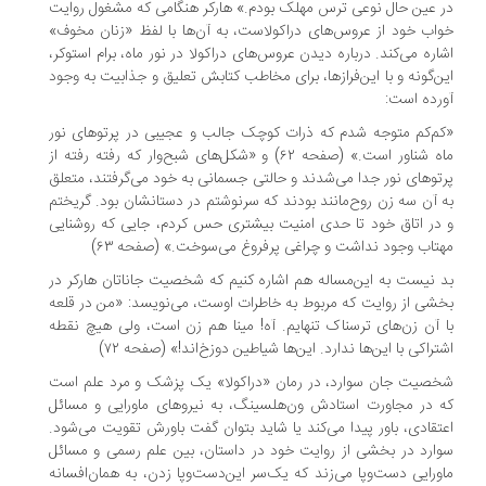
 عین حال نوعی ترس مهلک بودم.» هارکر هنگامی که مشغول روایت
اب خود از عروس‌های دراکولاست، به آن‌ها با لفظ «زنان مخوف»
اره می‌کند. درباره دیدن عروس‌های دراکولا در نور ماه، برام استوکر،
ن‌گونه و با این‌فرازها، برای مخاطب کتابش تعلیق و جذابیت به وجود
رده است:
م‌کم متوجه شدم که ذرات کوچک جالب و عجیبی در پرتوهای نور
ماه شناور است.» (صفحه ۶۲) و «شکل‌های شبح‌وار که رفته رفته از
توهای نور جدا می‌شدند و حالتی جسمانی به خود می‌گرفتند، متعلق
 آن سه زن روح‌مانند بودند که سرنوشتم در دستانشان بود. گریختم
در اتاق خود تا حدی امنیت بیشتری حس کردم، جایی که روشنایی
تاب وجود نداشت و چراغی پرفروغ می‌سوخت.» (صفحه ۶۳)
 نیست به این‌مساله هم اشاره کنیم که شخصیت جاناتان هارکر در
شی از روایت که مربوط به خاطرات اوست، می‌نویسد: «من در قلعه
 آن زن‌های ترسناک تنهایم. آه! مینا هم زن است، ولی هیچ نقطه
تراکی با این‌ها ندارد. این‌ها شیاطین دوزخ‌اند!» (صفحه ۷۲)
صیت جان سوارد، در رمان «دراکولا» یک پزشک و مرد علم است
 در مجاورت استادش ون‌هلسینگ، به نیروهای ماورایی و مسائل
تقادی، باور پیدا می‌کند یا شاید بتوان گفت باورش تقویت می‌شود.
ارد در بخشی از روایت خود در داستان، بین علم رسمی و مسائل
ورایی دست‌وپا می‌زند که یک‌سر این‌دست‌وپا زدن، به همان‌افسانه