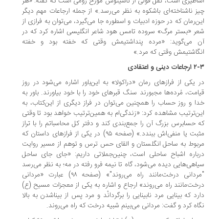
اطیری است، نقل قولی از تاسیتوس مورخ رومی است که گفته: «هر
ز ناشناخته‌ای باشکوه به نظر می‌رسد.» از جمله ارجاعات مهم دیگر
ن‌رمان که در حوزه ادبیات و اسطوره جا می‌گیرد، می‌توان به فرازی از
ر «بستر مرگ» سروده تامس هود شاعر انگلیسی اشاره کرد که در
 می‌گوید: «مرده پنداشتیمش وقتی که خفته بود و خفته
گاشتیمش وقتی که مرد.»
 دینی و اعتقادی
 یکی از فرازهای رمان «دراکولا» به این‌باور اشاره می‌شود در روز
امت، مُرده‌ها مجبورند سنگ قبرهای خود را با خود بیاورند. باور به
ا و روز حساب را همچنین می‌توان در فراز دیگری از این‌کتاب، به
ن‌ترتیب مشاهده کرد: «زندگی‌ام به همین‌ترتیب خواهد بود تا وقتی
 حسابرس بزرگ آن را جمع‌بندی کند و دفتر کل محاسباتم را با تراز
مثبت یا منفی‌اش ببندد.» (صفحه ۹۵) در یکی از فرازهای داستان که
بوط به ساحل انگلستان و القای حس ترس و توهم از مسیر روایت
باره اشباح ساحلی است، چنین‌جملاتی داریم: «جای جای ساحل
اهی‌هایی دیده می‌شود، گاه تا نیمه فرو رفته در مه؛ به نظر می‌رسد
"مردانی درخت‌مانند راه می‌روند"» (صفحه ۹۸) عبارت «مردانی
خت‌مانند راه می‌روند» ارجاع و اشاره به یکی از معجزات مسیح (ع)
رد که بینایی مرد نابینایی را برگردانْد و مرد پس از بیناشدن به بالا
اه کرد و گفت: مردانی می‌بینم شبیه درخت که راه می‌روند.