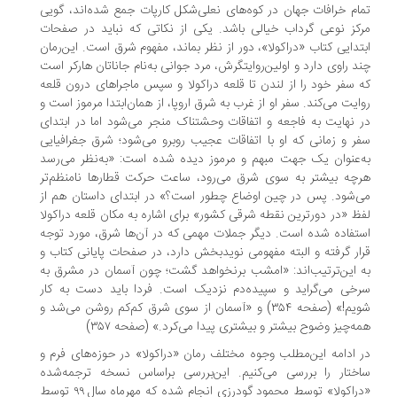
ام خرافات جهان در کوه‌های نعلی‌شکل کارپات جمع شده‌اند، گویی
کز نوعی گرداب خیالی باشد. یکی از نکاتی که نباید در صفحات
تدایی کتاب «دراکولا»، دور از نظر بماند، مفهوم شرق است. این‌رمان
د راوی دارد و اولین‌روایتگرش، مرد جوانی به‌نام جاناتان هارکر است
 سفر خود را از لندن تا قلعه دراکولا و سپس ماجراهای درون قلعه
ایت می‌کند. سفر او از غرب به شرق اروپا، از همان‌ابتدا مرموز است و
 نهایت به فاجعه و اتفاقات وحشتناک منجر می‌شود اما در ابتدای
ر و زمانی که او با اتفاقات عجیب روبرو می‌شود؛ شرق جغرافیایی
‌عنوان یک جهت مبهم و مرموز دیده شده است: «به‌نظر می‌رسد
چه بیشتر به سوی شرق می‌رود، ساعت حرکت قطارها نامنظم‌تر
‌شود. پس در چین اوضاع چطور است؟» در ابتدای داستان هم از
ظ «در دورترین نقطه شرقی کشور» برای اشاره به مکان قلعه دراکولا
تفاده شده است. دیگر جملات مهمی که در آن‌ها شرق، مورد توجه
ار گرفته و البته مفهومی نویدبخش دارد، در صفحات پایانی کتاب و
 این‌ترتیب‌اند: «امشب برنخواهد گشت؛ چون آسمان در مشرق به
خی می‌گراید و سپیده‌دم نزدیک است. فردا باید دست به کار
شویم!» (صفحه ۳۵۴) و «آسمان از سوی شرق کم‌کم روشن می‌شد و
ه‌چیز وضوح بیشتر و بیشتری پیدا می‌کرد.» (صفحه ۳۵۷)
 ادامه این‌مطلب وجوه مختلف رمان «دراکولا» در حوزه‌های فرم و
ختار را بررسی می‌کنیم. این‌بررسی براساس نسخه ترجمه‌شده
«دراکولا» توسط محمود گودرزی انجام شده که مهرماه سال ۹۹ توسط