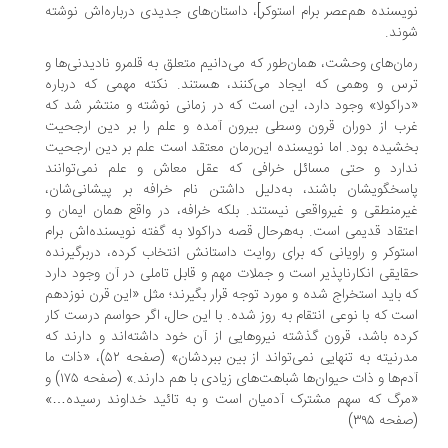
یسنده هم‌عصر برام استوکر]، داستان‌های جدیدی درباره‌اش نوشته
ند.
ان‌های وحشت، همان‌طور که می‌دانیم متعلق به قلمرو نادیدنی‌ها و
س و وهمی که ایجاد می‌کنند، هستند. نکته مهمی که درباره
راکولا» وجود دارد، این است که در زمانی نوشته و منتشر شد که
ب از دوران قرون وسطی بیرون آمده و علم را بر دین ارجحیت
شیده بود. اما نویسنده این‌رمان معتقد است علم بر دین ارجحیت
ارد و حتی مسائل خرافی که عقل معاش و علم نمی‌توانند
سخگویشان باشند، به‌دلیل داشتن نام خرافه بر پیشانی‌شان،
رمنطقی و غیرواقعی نیستند. بلکه خرافه، در واقع همان ایمان و
تقاد قدیمی است. به‌هرحال قصه دراکولا به گفته نویسنده‌اش برام
توکر و راویانی که برای روایت داستانش انتخاب کرده، دربرگیرنده
ایقی انکارناپذیر است و جملات مهم و قابل تاملی در آن وجود دارد
 باید استخراج شده و مورد توجه قرار بگیرند؛ مثل «این قرن نوزدهم
ت که با نوعی انتقام به روز شده. با این حال، اگر حواسم درست کار
ده باشد، قرون گذشته نیروهایی از آن خود داشته‌اند و دارند که
مدرنیته به تنهایی نمی‌تواند از بین ببردشان» (صفحه ۵۲)، «ذات ما
آدم‌ها و ذات حیوان‌ها شباهت‌های زیادی با هم دارند.» (صفحه ۱۷۵) و
رگ که سهم مشترک آدمیان است و به تائید خداوند رسیده…»
حه ۳۹۵)