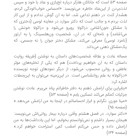
صفحه ۵۳ است که جاناتان هارکر درباره لج‌بازی و عناد با خود و سپس
ت‌بردن از این‌عناد خاطره می‌نویسد: «احساس خواب‌آلودگی کردم،
دار کنت در ذهنم تداعی شد، اما به آن گوش ندادم و از این کار
ت بردم.» و جالب است که دکتر سوارد در معاینه لوسی (دختری که
 مشکل خون‌آشامی دراکولا روبرو می‌شود و دراکولا خونش را
‌آشامد) و نامه‌ای که در آن‌، شخصیت ون‌هلسینگ را به آرتور
امزد لوسی) معرفی می‌کند، مشکل دختر جوان را نه جسمی، که
‌مشکل ذهنی می‌داند.
اله عادت و علاقه شخصیت‌های داستان به نوشتن (طریقه روایت
ستان که به آن خواهیم پرداخت) هم که یکی از تخلیه‌های موثر
طفی و روانی محسوب می‌شود، از دیگر نمودهای توجه نویسنده
راکولا» به علم روانشناسی است. در این‌زمینه می‌توان به این‌جملات
اره کرد:
نابراین برای آرامش ذهنم به دفتر خاطراتم پناه می‌برم. عادت نوشتن
ئیات کمکم می‌کند تسکین یابم.» (صفحه ۵۳)
ینا موری: نگرانم و ابراز احساساتم در اینجا به من آرامش می‌دهد.»
فحه ۹۵)
کتر سوارد، در فصل هشتم وقتی درباره بیمار روانی‌اش می‌نویسد:
جان بسیار داشتم و نمی‌توانستم بخوابم، اما این یادداشت‌ها به من
امش داده و حس می‌کنم امشب کمی استراحت خواهم کرد.»
حه ۱۳۴)