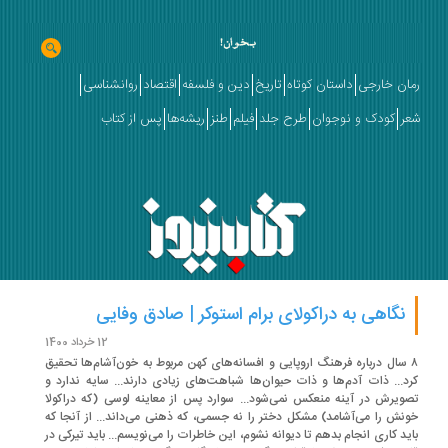
ان خارجی
داستان کوتاه
تاریخ
دین و فلسفه
اقتصاد
روانشناسی
ر
کودک و نوجوان
طرح جلد
فیلم
طنز
ریشه‌ها
پس از کتاب
نگاهی به دراکولای برام استوکر | صادق وفایی
12 خرداد 1400
 سال درباره فرهنگ‌ اروپایی و افسانه‌های کهن مربوط به خون‌آشام‌ها تحقیق
د... ذات آدم‌ها و ذات حیوان‌ها شباهت‌های زیادی دارند... سایه ندارد و
ویرش در آینه منعکس نمی‌شود... سوارد پس از معاینه لوسی (که دراکولا
نش را می‌آشامد) مشکل دختر را نه جسمی، که ذهنی می‌داند... از آنجا که
ید کاری انجام بدهم تا دیوانه نشوم، این خاطرات را می‌نویسم... باید تیرکی در