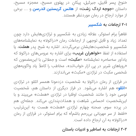
وخ پسر قابیل، جبرئیل، پیکانِ در پهلوی مسیح، معجزه مسیح،
ستان «
جوجه اردک زشت
» از
هانس کریستین اندرسن
و … برخی
 موارد ارجاع در رمان موردنظر هستند.
عات به
شکسپیر
هراً برام استوکر، علاقه زیادی به شکسپیر و تراژدی‌هایش دارد چون
داد زیاد و قابل توجهی از ارجاعات رمان «دراکولا» به نمایشنامه‌های
سپیر و شخصیت‌هایشان برمی‌گردند. اشاره به شبح پدر
هملت
، یا
تفاده از لفظ «
خواهران غریب
» برای اشاره به عروس‌های دراکولا که
دآور سه‌ساحره نمایشنامه «
مکبث
» است و جملاتی با این‌مضمون که
ویاهای شریر در پی آزار خواب‌اند»، مخاطب را کاملاً یاد واگویه‌های
صی مکبث در تراژدی «مکبث» می‌اندازند.
 فرازی از رمان دراکولا به شخصیت دزدمونا همسر اتللو در تراژدی
تللو
» هم اشاره می‌شود. در فراز دیگری از داستان هم، شخصیت
سی خود را مانند شخصیت اوفلیا در تراژدی «هملت» می‌بیند و با
ن‌شخصیت احساس شباهت و همذات‌پنداری می‌کند. جمله‌ای هم
 پرده سوم، صحنه چهارم تراژدی «هملت» هست به این‌ترتیب
قط از سر مهربانی بی‌رحم باشم!» که برام استوکر، در فرازای از رمان
راکولا» به آن ارجاع داده است.
اطیر و ادبیات باستان