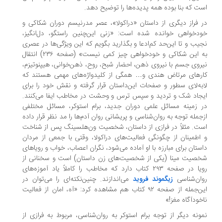
ت که بنا بوده همه پدیده‌ها را توضیح دهد.
 فراز دیگری از داستان «دراکولا»، عصر مدرنیسم دوران شکاکی و
دخواهی خوانده شده است: «زنی این‌چنین راستگو، دل‌انگیز،
یب و تا این‌حد کم‌ادعا و بگذارید بگویم که این ویژگی‌ها در عصری
به این شکاکی و خودخواهی چیز کمی نیست» (صفحه ۲۳۶) انتقال
روی جسم با نیروی ذهن، احضار شبح، روح، ذهن‌خوانی، هیپنوتیزم،
رهای مرتاض هندی و… همگی از کلیدواژه‌های مهمی هستند که
به‌لای سطور و صفحات این‌داستان قرار گرفته و نقش خود را برای
جاد شک و تردید و سپس ترس و وحشت در مخاطب ایفا می‌کنند.
 زمینه مسائل علمی دوران جدید، برام استوکر، مسائل مختلفی
جمله توجه به روان‌شناسی و پریشانی روان آدم‌ها را مد نظر قرار داده
ت. مثلاً در فرازی از داستان، شخصیت ون‌هلسینگ پس از شناخت
اطمینان از چگونگی فعالیت‌های دراکولا، وقتی با جمعی از مردان
ستان برای مبارزه با او آماده می‌شود، نگران اعصاب، خواب و رویاهای
صیت مینا (یکی از شخصیت‌های زن داستان) است و سخنانی از
رویا در صفحه ۲۹۳ کتاب دارد که مخاطب را کاملاً یاد آموزه‌های
ان‌شناسی
زیگموند فروید
می‌اندازند. چنین‌نکته‌ای را می‌توان در
این‌جمله از صفحه ۹۲ کتاب هم مشاهده کرد: «آه، امان از فعالیت
خودآگاه مغز!»
ونه دیگر از توجه برام استوکر به روان‌شناسی، مربوط به فرازی از