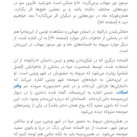
موز نور مهتاب برمی‌گردد: «آیا ممکن است خورشید تاثیری سو در
ره‌های مختلف داشته باشد و بر بعضی طبع‌ها اثر بگذارد،
ان‌طورکه ماه در دوره‌هایی بر دیگران اثر می‌گذارد؟ بعد خواهیم
د.» (صفحه ۱۵۱)
اش‌شدن دراکولا در آسمان مهتابی و مشاهده لوسی از این‌ماجرا هم
که در بخشی از خاطرات دکتر سوارد (صفحه ۱۴۱) به آن اشاره شده، از
گر موارد مربوط به افسانه‌های ماه و نور مرموز مهتاب در این‌رمان
ت.
سانه دیگری که در شکل‌دادن وهم و ترس داستان «دراکولا» از آن
تفاده شده، توسط شخصیت مینا در بخشی از خاطراتش (فصل
م) روایت می‌شود که مربوط به حضورش در شهر ویتبی است. او
 این‌بخش به خرابه‌های صومعه شهر ویتبی اشاره می‌کند که
نمارکی‌ها غارتش کرده‌اند و در شعر «مارمیون» سروده سر
والتر
کات
، ضمن اشاره به این‌مساله، گفته شده دختری را در دیوار
ن‌صومعه دفن کرده‌اند. افسانه‌ای که درباره این‌دختر وجود دارد، این
ت که بانوی سفید (که روح همان دختر باشد) در یکی از پنجره‌های
معه متروکه دیده می‌شود.
 همان‌بخش مربوط به حضور مینا در شهر ویتبی، بین او و ساکنان
موز شهر، صحبت از دو افسانه صدای زنگ در دریا و بانوی سفید
معه می‌شود. در همین‌زمینه باید به نکته جالبی هم توجه کنیم که