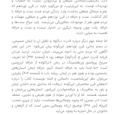
رد، به‌رسمیت‌شناختن شیطان و بیداربودن نسبت به خطرات و
دیدات اوست. به این‌ترتیب، او می‌گوید نباید در قرن نوزدهم که
م و مسائل منطقی به‌شدت وارد زندگی مردم شده، سنت و خرافه را
ار گذاشت. سنت و خرافه در قرن نوزدهمِ علمی و منطقی، مهم‌اند و
دم هنوز هم از موجودات متافیزیکی می‌ترسند. باید سراغ سنت‌ها و
افه رفت چون وسیله دیگری در اختیار نیست و سنت و خرافه
میت به سزایی دارند.
ا جمله مهم دیگر درباره قدرت دراکولا و تقابل آن با ایمان مسیحی،
 بستر زمانی قرن نوزدهم، این‌گونه بیان می‌شود: «در این عصر
اهی که مردم حتی به آنچه می‌بینند، ایمان ندارند، تردید مردان
فرزانه قدرتِ اصلی او (دراکولا) خواهد بود.» (صفحه ۳۹۶) اما تعریف
یح پروفسور ون‌هلسینگ در رمان «دراکولا» از خرافه این‌چنین
ت: «ما ابتدا باید به خرافه اعتماد کنیم. خرافه ایمان انسان‌های
نخستین بوده و هنوز هم در ایمان ریشه دارد.» (صفحه ۴۰۴) بنابراین
‌توان نظر این‌شخصیت داستانی و البته نویسنده کتاب را درباره
م‌های قرن معاصرش این‌گونه دریافت که به‌دلیل عدم داشتن ایمان
باور به متافیزیک و خرافه‌خواندن این‌امور، انسان‌هایی بی‌ایمان و
یف هستند. اما او با آوردن نمونه از علوم طبیعی و تجربی، معتقد
ت «در عصری که وجود پتومائین‌ها معماست، نباید از چیزی تعجب
کنیم!» (ص ۳۹۸) توضیح آن‌که پتومائین سمی است که از گیاهان و
نوران در حال تجزیه به وجود می‌آید.