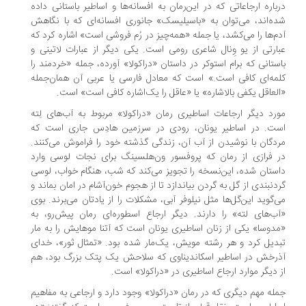
باره ارجاعاتی که در این‌رمان به افسانه‌ها و اساطیر باستانی داده
ه‌اند، می‌توان به «باسیلیسک» جانوری افسانه‌ای که با نگاهش
م‌ها را می‌کشد، یا جمله «همه‌چیز در رُم فروشی است» اشاره کرد که
ارتی از یو وِنال شاعری رومی است. یکی دیگر از عبارات لاتینی و
ستانی که برام استوکر در داستان «دراکولا» آورده، جمله «خردمند را
مه‌ای کافی‌ است.» است که معادل فارسی یا عربی‌ آن همان‌جمله
لعاقل یکفی بالاشاره» یا «عاقل را یک‌اشاره کافی است» است.
رد دیگر ارجاعات اساطیری رمان «دراکولا» مربوط به آب‌های لِته
ت. در اساطیر یونان، رودی در سرزمین هادِس جاری است که
دگان با نوشیدن از آب آن، زندگی گذشته خود را فراموش می‌کنند.
 فرازی از رمان که پروفسور ون‌هلسینگ برای نجات لوسی وارد
ستان شده، این‌نسخه را تجویز می‌کند که شب، هنگام خواب، لوسی
دنبندی از گل به گردن بیاندازد تا از هجوم خون‌آشام در امان بماند و
‌گوید این‌گل‌ها مثل نیلوفر آبی، مشکلات را از یادتان می‌برند. بوی
ب‌های لته» را دارند. دیگر ارجاع اسطوره‌ای رمان پیش‌رو، به
دوسا» یکی از زنان اساطیری یونان است که آتنا موهایش را به مار
دیل کرد و هر رشته مویش، یک‌مار شده بود. «تمثال ثور»، خدای
رخش در اساطیر اسکاندیناوی که سلاحش یک پتک بزرگ بود، هم
 دیگر موارد ارجاع اساطیری در «دراکولا» است.
له مهم دیگری که در رمان «دراکولا» وجود دارد و ارجاعی به مفاهیم