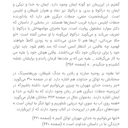
تیم در این‌رمان دو گونه ایمان وجود دارد، ایمان به خدا و نیکی و
مان به دراکولا و بدی. و دراکولا نیز نماد و هم‌ارز شیطان و ابلیس
ت. این‌شخصیت منفی‌، جملات دیگری هم دارد که یادآورنده
لات ابلیس درباره فریب انسان‌ها هستند. در بخشی از داستان که
تر سوارد مشغول روایت است، مینا ماجرای مواجهه‌اش با دراکولا را
ریف می‌کند و می‌گوید دراکولا این‌گونه با او سخن گفته است: «تو
لا می‌دانی، آن‌ها هم تا حدی می‌دانند و به زودی کاملاً خواهند
مید چه عاقبتی در انتظار کسی است که سد راهم شود. باید توان
د را برای نزدیکان خود نگه می‌داشتند. وقتی هوش خود را علیه من
 کار می‌گرفتند _ علیه من که بر ملت‌ها فرمان راندم و برایشان نقشه
یدم و جنگیدم…» (صفحه ۳۵۶)
ا علاوه بر روحیه مبارزه و رفتن به جنگ شیطان، ون‌هلسینگ در
سخنانش به توکل بر خداوند هم اشاره دارد. او در صفحه ۳۱۰ می‌گوید:
ز رحمت خدای مهربان به چیزی می‌توانیم امید داشته باشیم؟» در
ن‌زمینه جملات دیگری هم در رمان وجود دارند که به تکیه بر خدا و
ایمان اشاره دارند. به‌عنوان مثال در صفحه ۳۸۳ جاناتان هارکر می‌گوید:
مه روی آب به سوی تپه دریایی شناوریم و تنها لنگر ما ایمان است.»
ونه‌های دیگر هم در این‌بحث در کتاب وجود دارند که از این‌قرارند:
نها می‌توانیم به خدای مهربان توکل کنیم.» (صفحه ۴۲۱)
ندگی ما در داستان خداوند است.» (صفحه ۴۴۰)