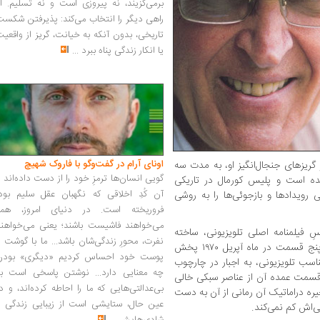
برمی‌گزیند، نه پیروزی است و نه تسلیم. ا
راهی دیگر را انتخاب می‌کند: پذیرفتن شکس
تاریخی، بدون آنکه به خیانت، گریز از واقعی
یا انکار زندگی پناه ببرد
...
اونای آرام در گفت‌وگو با فاروک شهیچ‭
 گریزهای جنجال‌انگیز او، به مدت سه
گویی انسان‌ها ترمزِ خود را از دست داده‌اند 
شده است و پلیس کورمال در تاریکی
آن کُدِ اخلاقی که نگهبان عقل سلیم بود،
ی رویدادها و بازجوئی‌ها را به روشی
فروریخته است. در دنیای امروز، همه
می‌خواهند فاشیست باشند؛ یعنی می‌خواهند
ِ فیلمنامه اصلی تلویزیونی، ساخته
نفرت، محورِ زندگی‌شان باشد... ما با گوشت 
رادیو-تلویزیون ایتالیاست که به همین نام در پنج قسمت در ماه آپریل ۱۹۷۰ پخش
پوست خود احساس کردیم «دیگری» بودن
اسب تلویزیونی، به اجبار در چارچوب
چه معنایی دارد... نوشتن پاسخی است به
سمت عمده آن از عناصر سبکی خالی
بی‌عدالتی‌هایی که ما را احاطه کرده‌اند، و د
ره دراماتیک آن رمانی از آن به دست
عین حال، ستایشی است از زیبایی زندگی و
ی‌اش کم نمی‌کند.