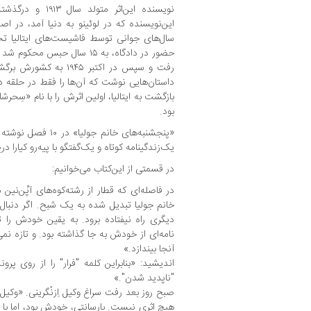
این‌نویسنده که در لوئینو به دنیا آمد، در ا
سال‌های جوانی توسط فاشیست‌های ایتالیا تح
حضور در دادگاه، به ۱۵ سال حبس 
رفت و سپس در اکتبر ۹۴۵
داستان‌هایی نوشت که آن‌ها را فقط در حلقه 
بازگشت به ایتالیا، اولین اثرش را با نام «سِح
بود.
«پنجشنبه‌های خانم ج
یک‌زندگینامه کوتاه و یک‌گفتگو با پیه‌رو کیارا 
در قسمتی از این‌کتاب می‌خوانیم:
در فاصله‌ای که قطار از رشته‌کوه‌های آپِّن‌نی
خانم جولیا تبدیل شده به یک شبح. اگر دنبال
دیگری راه نیفتاده برود. به یقین خودش را 
نامه‌ای از خودش به جا گذاشته بود. و تازه نم
آنجا بیندازد.»
اندیشید: «بنابراین کلمه "فرار" را از روی 
"ناپدید شدن".»
صبح روز بعد رفت سراغ وکیل اِزنْگرینی. «وکیل 
هیچ اثری نیست. بارسانتی، خودش بود، اما با