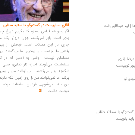
آقای سناریست در گفت‌وگو با سعید مطلبی
 | لیلا عبداللهی‌اقدم
اگر بخواهم فیلمی بسازم که بگویم دروغ چی
ک
بدی است باور نمی‌کنند، چون دروغ یک امر
جاری در این مملکت است. قبحش از بین
رفته... ما بچه‌مسلمان بودیم. اما می‌گفتند ای
مسلمان نیست... وقتی به آدمی که در کار
درضا زائری
سینماست می‌گویند اجازه کار نداری، یعنی ب
یور توییست
شکنجه او را می‌کشند... می‌توانند من را زمی
بزنند اما نمی‌توانند من را روی زمین نگه دارند
ودیانو
من بلند می‌شوم... فردین عاشقانه مردم را
دوست داشت
...
فت‌وگو با اسدالله حقانی
باید بنویسد