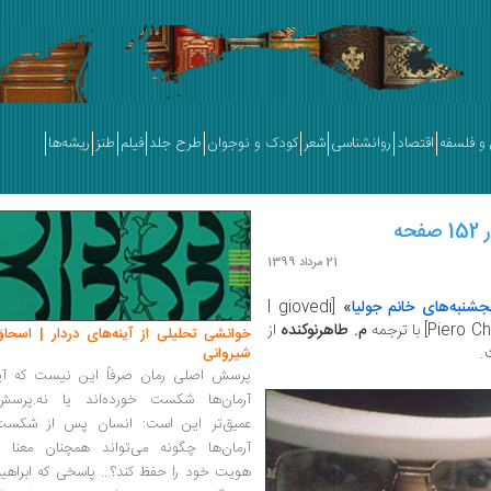
و فلسفه
اقتصاد
روانشناسی
شعر
کودک و نوجوان
طرح جلد
فیلم
طنز
ریشه‌ها
ه
21 مرداد 1399
جشنبه‌های خانم جولیا
»
[I giovedi
م. طاهرنوکنده
از
خوانشی تحلیلی از آینه‌های دردار | اسحاق
.
شیروانی
پرسش اصلی رمان صرفاً این نیست که آیا
آرمان‌ها شکست خورده‌اند یا نه.پرسش
عمیق‌تر این است: انسان پس از شکست
آرمان‌ها چگونه می‌تواند همچنان معنا و
هویت خود را حفظ کند؟... پاسخی که ابراهی