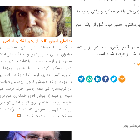
ل.»
ُمی‌اش را تعریف کرد و وقتی رسید به
ارسانتی، اسمی ببرد قبل از اینکه من
تقاضای اخوان ثالث از رهبر انقلاب اسلامی
چاپ نخست رمان «پنجشنبه‌های خانم جولیا» در قطع رقعی، جلد شومیز و ۱۵۲
جنگیدن با فرهنگ کار عبثی است... این
برادران آریایی ما و برادران وایکینگ، مثل اینک
.
سحرخیزتر از ما بوده‌اند و رفته‌اند جاهای خو
..............
اب
دنیا مسکن کرده‌اند... ما همین چیزها را
نداریم. کسی نداریم از ما انتقاد بکند... استالی
با وجود اینکه خودش گرجی بود، می‌خواست
در گرجستان نیز همه روسی حرف بزنند...من
میرم رو میندازم پیش آقای خامنه‌ای، من برا
خودم رو نینداخته‌ام برای تو و امثال تو میر
رو میندازم... به شرطی که شماها برگردید د
مملکت خودتان خدمت کنید
...
مرعشی‌پور