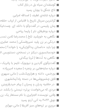
گوسفندان سیاه بل در بازار کتاب 
تاج جنگل با یوبان رسید
درباره لاشه‌ی لطیف | اسدالله امرایی
گرانترین سریال تاریخ با اقتباس از ارباب حلقه‌ها
رمان پلیسی در گفت‌وگو با دانلد ای. وست‌لی
درباره بوطیقای نثر | پارسا ریاحی
نگاهی به خورشید تلخ | محمدرضا ثامن نسب
درنگی بر زن پلید نمیروفسکی | محمد صابری
چرا باید «داستان پداگوژیكی» را خواند؟ | محم
خودسانسوری دیکنز در نسخه‌ی دستنویس ال
نگاهی به تُت‌ها | ثریا بیگدلی
گفت‌وگوی گاردین و نیویورک تایمز با پاتریک م
درباره سایه‌هایی بر پنجره | سعیده امین‌زاده
بورخس، دانته و هزار‌و‌یک‌شب | مانی سپهری
قابل چشم‌پوشی‌ها در دسته پادآرمانشهری
 در حاشیه پدران و پسران | پیام حیدرقزوینی
مردی که می‌خواست پرتره نیستی را بکشد در گ
وقتی نویسنده الجزایری با نام مستعار یک زن 
نوبل 2022 به آنی آرنو رسید
مروری بر تپه‌های سبز آفریقا | مانی مهرآور