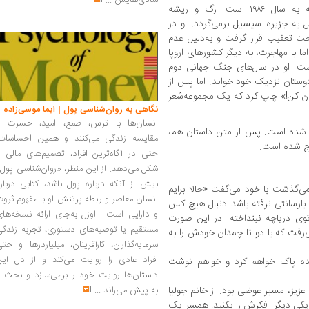
شادی‌هایش
...
نویسنده این‌اثر متولد سال ۱۹۱۳ و درگذشته به سال ۱۹۸۶ است. رگ و ریشه
صل به جزیره سیسیل برمی‌گردد. او در
ت تعقیب قرار گرفت و به‌دلیل عدم
محکوم شد اما با مهاجرت، به دیگر کشورهای اروپا
۱ به کشورش برگشت. او در سال‌های جنگ جهانی دوم
دوستان نزدیک خود خواند. اما پس از
رشان کن!» چاپ کرد که یک‌ مجموعه‌شعر
نگاهی به روان‌شناسی پول | ایما موسی‌زاده
انسان‌ها با ترس، طمع، امید، حسرت و
ولیا» در ۱۰ فصل نوشته شده است. پس از متن داستان هم،
مقایسه زندگی می‌کنند و همین احساسات،
درج شده است.
حتی در آگاه‌ترین افراد، تصمیم‌های مالی ر
شکل می‌دهد. از این منظر، «روان‌شناسی پول
بیش از آنکه درباره پول باشد، کتابی دربار
ن می‌گذشت با خود می‌گفت «حالا برایم
انسان معاصر و رابطه پرتنش او با مفهوم ثرو
 بارسانتی نرفته باشد دنبال هیچ کس
و دارایی است... اوزل به‌جای ارائه نسخه‌ها
توی دریاچه نینداخته. در این صورت
مستقیم یا توصیه‌های دستوری، تجربه زندگی
ی‌رفت که با دو تا چمدان خودش را به
سرمایه‌گذاران، کارآفرینان، میلیاردرها و حت
افراد عادی را روایت می‌کند و از دل این
پرونده پاک خواهم کرد و خواهم نوشت
داستان‌ها روایت خود را برمی‌سازد و بحث ر
عزیز، مسیر عوضی بود. از خانم جولیا
به پیش می‌راند
...
 یکی دیگر. فکرش را بکنید: همسر یک