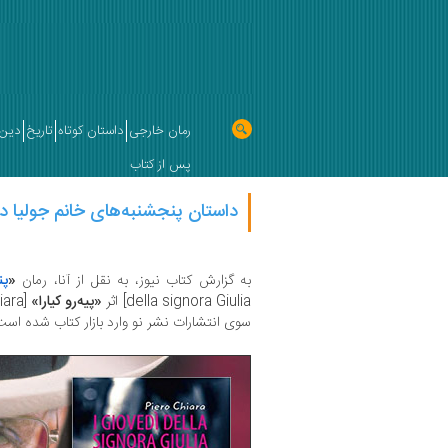
رمان خارجی
داستان کوتاه
تاریخ
دین 
پس از کتاب
داستان پنجشنبه‌های خانم جولیا در 152 صفح
به گزارش کتاب نیوز، به نقل از آنا، رمان
«
پن
della signora Giulia] اثر
«پیه‌رو کیارا»
[Piero Chiara] با ترجمه
سوی انتشارات نشر نو وارد بازار کتاب شده است