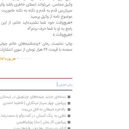
وکیل مجلس. می‌تواند تسلای خاطری باشد وکی
سربازرس قدم به قدم و نکته به نکته ماموریت ر
موضوع نامه از وکیل پرسید:
«هیچ‌وقت خود شما نشنیده‌اید خانم، از این ب
راجع به او با شما حرف بزنم؟»
«هیچ‌وقت.»
صفحه با قیمت ۲۴ هزار تومان از سوی انتشارات نشر نو عرضه شده است.
.
...............
هر روز با کت
|
رمان خارجی
نسخه‌ی جدید زمزمه‌های چرنوبیل در نیستان
پیرامون چهار سرباز مینگارلی | فاطیما احمدی
 بالاخره شیطان به قتل می‌رسد 
نقابی به رنگ آسمان در گفت‌وگو با محمدرضا 
پیرامون کار رمان | سارا پورابراهیمی
گنکور دبیرستانی‌ها به بی‌قرارها رسید