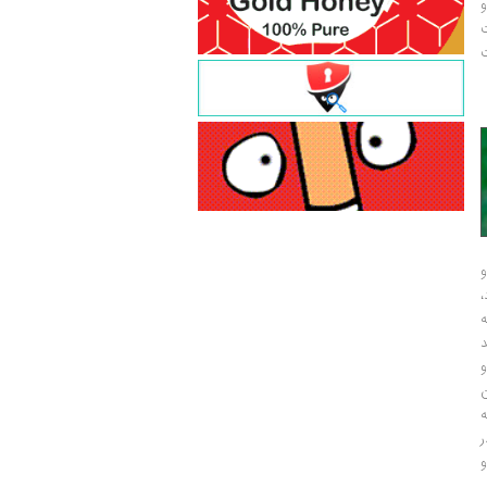
و
ت
ت
و
و
ر