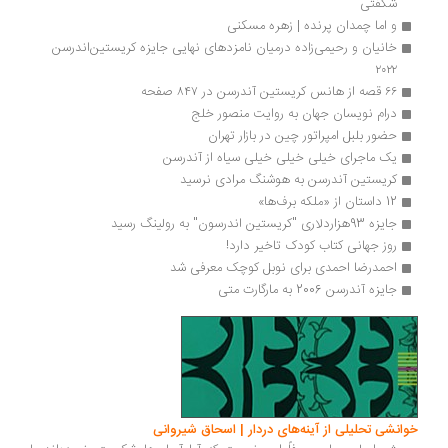
شگفتی
و اما چمدان پرنده | زهره مسکنی
خانیان و رحیمی‌زاده درمیان نامزدهای نهایی جایزه کریستین‌اندرسن 
۲۰۲۲
۶۶ قصه از هانس کریستین آندرسن در ۸۴۷ صفحه
درام نویسان جهان به روایت منصور خلج
حضور بلبل امپراتور چین در بازار تهران
یک ماجرای خیلی خیلی خیلی سیاه از آندرسن
کریستین آندرسن به هوشنگ مرادی نرسید
12 داستان از «ملکه برف‌ها»
جایزه 93هزاردلاری "کریستین اندرسون" به رولینگ رسید
روز جهانی کتاب کودک تاخیر دارد!
احمدرضا احمدی برای نوبل کوچک معرفی شد
جایزه آندرسن 2006 به مارگارت متی
خوانشی تحلیلی از آینه‌های دردار | اسحاق شیروانی