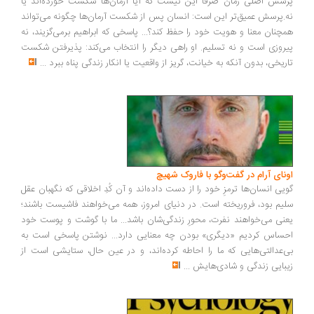
پرسش اصلی رمان صرفاً این نیست که آیا آرمان‌ها شکست خورده‌اند یا
نه.پرسش عمیق‌تر این است: انسان پس از شکست آرمان‌ها چگونه می‌تواند
همچنان معنا و هویت خود را حفظ کند؟... پاسخی که ابراهیم برمی‌گزیند، نه
پیروزی است و نه تسلیم. او راهی دیگر را انتخاب می‌کند: پذیرفتن شکست
تاریخی، بدون آنکه به خیانت، گریز از واقعیت یا انکار زندگی پناه ببرد
...
اونای آرام در گفت‌وگو با فاروک شهیچ‭
گویی انسان‌ها ترمزِ خود را از دست داده‌اند و آن کُدِ اخلاقی که نگهبان عقل
سلیم بود، فروریخته است. در دنیای امروز، همه می‌خواهند فاشیست باشند؛
یعنی می‌خواهند نفرت، محورِ زندگی‌شان باشد... ما با گوشت و پوست خود
احساس کردیم «دیگری» بودن چه معنایی دارد... نوشتن پاسخی است به
بی‌عدالتی‌هایی که ما را احاطه کرده‌اند، و در عین حال، ستایشی است از
زیبایی زندگی و شادی‌هایش
...