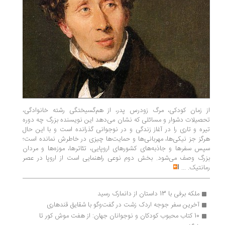
از زمان کودکی، مرگ زودرس پدر، از هم‌­گسیختگی رشته خانوادگی،
تحصیلات دشوار و مسائلی که نشان می­‌دهد این نویسنده بزرگ چه دوره
تیره و تاری را در آغاز زندگی و در نوجوانی گذرانده است و با این حال
هرگز جز نیکی‌ها، مهربانی‌ها و حمایت‌ها چیزی در خاطرش نمانده است؛
سپس سفرها و جاذبه­‌های کشورهای اروپایی، تئاترها، موزه‌­ها و مردان
بزرگ وصف می­‌شود. بخش دوم نوعی راهنمایی است از اروپا در عصر
رمانتیک.
...
ملکه برفی با 13 داستان از دانمارک رسید
آخرین سفر جوجه اردک زشت در گفت‌وگو با شقایق قندهاری
10 کتاب محبوب کودکان و نوجوانان جهان: از هفت موش کور تا 