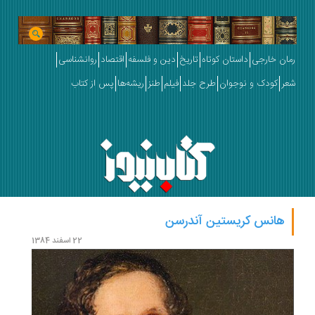
رمان خارجی
داستان کوتاه
تاریخ
دین و فلسفه
اقتصاد
روانشناسی
شعر
کودک و نوجوان
طرح جلد
فیلم
طنز
ریشه‌ها
پس از کتاب
هانس کریستین آندرسن
22 اسفند 1384