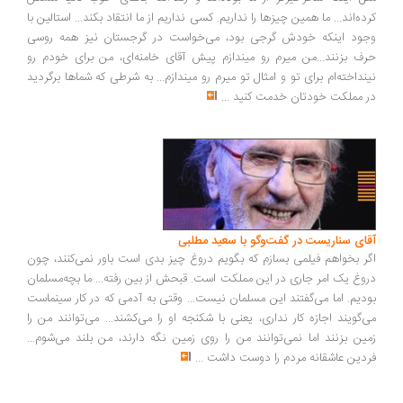
کرده‌اند... ما همین چیزها را نداریم. کسی نداریم از ما انتقاد بکند... استالین با
وجود اینکه خودش گرجی بود، می‌خواست در گرجستان نیز همه روسی
حرف بزنند...من میرم رو میندازم پیش آقای خامنه‌ای، من برای خودم رو
نینداخته‌ام برای تو و امثال تو میرم رو میندازم... به شرطی که شماها برگردید
در مملکت خودتان خدمت کنید
...
آقای سناریست در گفت‌وگو با سعید مطلبی
اگر بخواهم فیلمی بسازم که بگویم دروغ چیز بدی است باور نمی‌کنند، چون
دروغ یک امر جاری در این مملکت است. قبحش از بین رفته... ما بچه‌مسلمان
بودیم. اما می‌گفتند این مسلمان نیست... وقتی به آدمی که در کار سینماست
می‌گویند اجازه کار نداری، یعنی با شکنجه او را می‌کشند... می‌توانند من را
زمین بزنند اما نمی‌توانند من را روی زمین نگه دارند، من بلند می‌شوم...
فردین عاشقانه مردم را دوست داشت
...