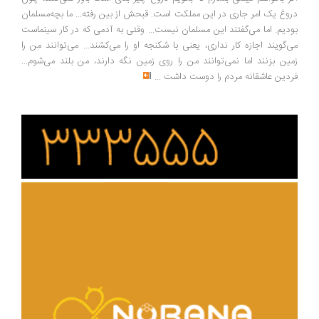
دروغ یک امر جاری در این مملکت است. قبحش از بین رفته... ما بچه‌مسلمان
بودیم. اما می‌گفتند این مسلمان نیست... وقتی به آدمی که در کار سینماست
می‌گویند اجازه کار نداری، یعنی با شکنجه او را می‌کشند... می‌توانند من را
زمین بزنند اما نمی‌توانند من را روی زمین نگه دارند، من بلند می‌شوم...
فردین عاشقانه مردم را دوست داشت
...