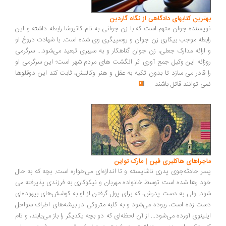
بهترین کتاب‎های دادگاهی از نگاه گاردین
نویسنده جوان متهم است که با زن جوانی به نام کاتیوشا رابطه داشته و این
رابطه‎ موجب بیکاری زن جوان و روسپیگری وی شده است. با شهادت دروغ او
و ارائه مدارک جعلی، زن جوان گناهکار و به سیبری تبعید می‌شود... سرگرمی
روزانه این وکیل جمع آوری اثر انگشت های مردم شهر است؛ این سرگرمی او
را قادر می سازد تا بدون تکیه به عقل و هنر وکالتش، ثابت کند این دوقلوها
نمی توانند قاتل باشند.
...
ماجراهای هاکلبری فین | مارک تواین
پسر حادثه‌جوی پدری ناشایسته و تا اندازه‌ای می‌خواره است. بچه که به حال
خود رها شده است توسط خانواده مهربان و نیکوکاری به فرزندی پذیرفته ‌می
شود. ولی به دست پدرش،‌ که برای پول گرفتن از او به کوشش‌های بیهوده‌ای
دست زده است،‌ ربوده می‌شود و به کلبه متروکی در بیشه‌های اطراف سواحل
ایلینوی آورده می‌شود... از آن لحظه‌ای که دو بچه یکدیگر را باز می‌یابند، و تام