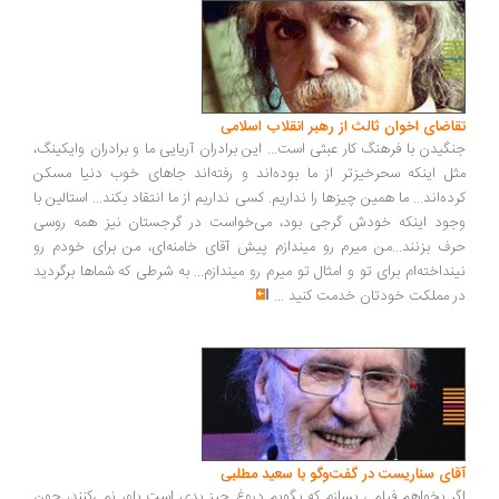
تقاضای اخوان ثالث از رهبر انقلاب اسلامی
جنگیدن با فرهنگ کار عبثی است... این برادران آریایی ما و برادران وایکینگ،
مثل اینکه سحرخیزتر از ما بوده‌اند و رفته‌اند جاهای خوب دنیا مسکن
کرده‌اند... ما همین چیزها را نداریم. کسی نداریم از ما انتقاد بکند... استالین با
وجود اینکه خودش گرجی بود، می‌خواست در گرجستان نیز همه روسی
حرف بزنند...من میرم رو میندازم پیش آقای خامنه‌ای، من برای خودم رو
نینداخته‌ام برای تو و امثال تو میرم رو میندازم... به شرطی که شماها برگردید
در مملکت خودتان خدمت کنید
...
آقای سناریست در گفت‌وگو با سعید مطلبی
اگر بخواهم فیلمی بسازم که بگویم دروغ چیز بدی است باور نمی‌کنند، چون