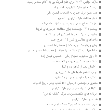
مارک تواین 2023 برای طنز آمریکایی به آدام سندلر رسید
 پسرک فقیر مارک تواین با امامی آمد
صد رمان برتر جهان به انتخاب آرمان ملی
اتاق مطالعه مارک تواین | تصویر
روز یک طالع بین در واپسین عشق روشن شد
پیشنهاد 13 نویسنده برای مطالعه در روزهای کرونا
رمان‌های بزرگ دنیا با امیرکبیر تجدید شدند
ماجراهای هاکلبری فین | 21 طرح جلد
رمان پیکارسک چیست؟ | محمدرضا اصلانی
و اما چرا باید کلاسیک‌ها را خواند | حمیدرضا امیدی سرور
10 راوی محبوب تاریخ رمان | حسین عیدی‌زاده
 خلاصه‌ی هاکلبری‌فین در 177 صفحه 
 101سال بعد از شاهزاده و گدا
 چاپ ششم ماجراهای هاکلبری‌فین 
زندگی‌ مارک تواین پس از یک‌ قرن 
مثنوی و بوستان در میان 100 کتاب برتر تاریخ ادبیات
 "تینا فی" برنده‌ جایزه‌ی مارک تواین 
 برنامه‌های یکصدمین سالمرگ "مارک تواین" 
شانس | مارک تواین 
 من نوشتم یا شکسپیر؟ مسئله این است! 