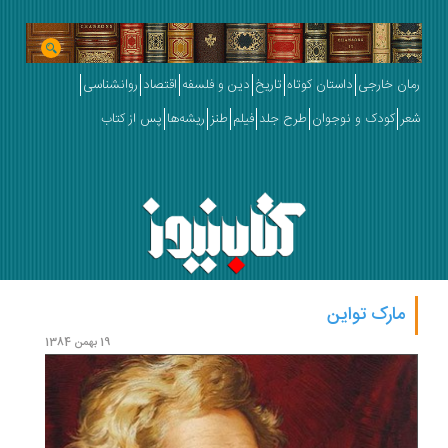
رمان خارجی
داستان کوتاه
تاریخ
دین و فلسفه
اقتصاد
روانشناسی
شعر
کودک و نوجوان
طرح جلد
فیلم
طنز
ریشه‌ها
پس از کتاب
مارک تواین
19 بهمن 1384