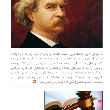
از کودکی ذوق ماجراجویی بسیار داشت و پس از مرگ پدر که در دوازده
سالگی او رخ داد، دنباله تحصیل را رها کرد و به نوبت کارگر چاپخانه، راننده
کشتی بخار و سرباز داوطلب شد، مدتی نیز به گروه جویندگان طلا، پیوست
و پس از آنکه از سفرهای متعدد و اشتغال به حرفه‌­های گوناگون، معرفتی
پیدا کرد، به روزنامه‌­نویسی پرداخت و در مقاله‌­نویسی سبک خاص فکاهی
را برگزید... هنر مضحکه­‌نویسی او باعث شد که به هرچیز جنبه نمایشی طنز
ببخشد... عاشق عکس! یکی از دوستان برادرش شد
...