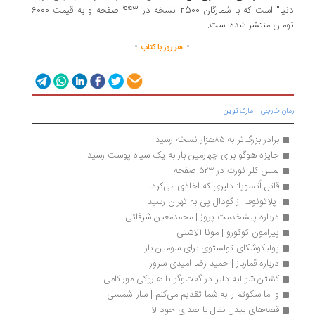
دنیا" است که با شمارگان 2500 نسخه در 443 صفحه و به قیمت 6000
تومان منتشر شده است.
.
.
..............
...............
هر روز با کتاب
|
|
رمان خارجی
مارک تواین
برادر بزرگ‌تر به ۸۵هزار نسخه رسید
جایزه هوگو برای چهارمین بار به یک سیاه پوست رسید
لمس کلر نورث در ۵۲۳ صفحه
قاتل اُتسویا: دلبری که اخاذی می‌کرد!
 پلاتونوف از گودال پی به تهران رسید
درباره پیشخدمت پروز | محمدمعین شرفائی
پیرامون کوکورو | مونا آلاشتی
پولیکوشکای تولستوی برای سومین بار 
درباره قمارباز | حمید رضا امیدی سرور
کشتن شوالیه دلیر در گفت‌وگو با هاروکی موراکامی
و اما سکوتم را به شما تقدیم می‌کنم | سارا شمسی
قصه‌های بیدل نقال با صدای جود لا