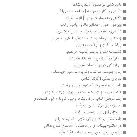
یادداشتی بر مسخ | مهدی شاطر
نگاهی به کارمن مریمه | فاطمه احمدی‌آذر
نگاهی به بیمار خاموش | الهام اشرفی
پیرامون دوران تحقیر مالرو | پانیذ زرتابی
نگاهی به سایه آنچه بودیم | زهرا کوشکی
زمستان در مادرید در گفت‌وگو با علی صنعوی
بازگشت کراوچ از آموت به بازار
نشست نقد و بررسی کمیته ابراهیم
درباره بچه رزمری | سمیرا قاسم‌زاده
درباره کورالاین | بامداد امیدیان
رمان پلیسی در گفت‌وگو با سباستین فیتسک
سالهای سگی | گونتر گراس
ناتوان رابرتس در گفت‌وگو با لیلا رعیت
10کتاب پیشنهادی حامد حجتی برای روزهای کرونایی
رشد فروش کتاب در آمریکا با وجود کرونا و رکود اقتصادی
 مبارزه براى برگرداندن «مرگ»
داستان قتل یک همسر بی‌گناه
یادداشتی بر لالایی کیم توی | نسیم خلیلی
در حاشیه بیگانه‌ای در دهکده | شاهرخ تندروصالح
دشمن عزیز جین وبستر در ایستگاه سوم