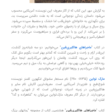
به گزارش مهر، این کتاب که از آثار معروف این نویسنده آمریکایی محسوب
می‌شود داستان زندگی نوجوانی است که به علت داشتن سرپرست بد،
برای نگهداری به خانواه‌ای خوش‌قلب اما خشک و منضبط سپرده می‌شود.
روح سیال و بی‌قرار او با زخمهای خاص خود، رفتارها و مقررات آن خانواده
را بر نمی‌تابد از این رو با برده‌ای فراری و سیاهپوست می‌گریزد و سفر
اضطراب‌آمیز و پرهیجانی را آغاز می‌کند.
در کتاب "
ماجراهای هاکلبری‌فین
" می‌خوانیم: دو سه شبانه‌روز گذشت،
این‌قدر آرام و راحت و شیرین گذشت که گمانم بهتر است بگویم مثل کلک
که روی آب می‌رود گذشت. وقتمان را این‌طور می‌گذرانیم. اینجا دیگر
رودخانه خیلی‌خیلی پهن بود و گاهی عرضش به یک میل و نیم می‌رسید.
شبها کلک می‌راندیم و روزها اطراق کرده می‌خوابیدیم.
مارک تواین
(1835- 1910) نام مستعار ساموئل لنگهورن کلمنز نویسنده
شوخ‌طبع و طنزپرداز آمریکایی است. معروف‌ترین آثارش تام سایر و
هاکلبری‌فین در زمینه ادبیات نوجوانان است که از شهرتی جهانی
برخوردارند. از دیگر آثار معروف مارک‌تواین می‌توان به "شاهزاده و گدا"
اشاره کرد.
کتاب "
ماجراهای هاکلبری‌فین
" هشتمین کتاب از مجموعه "رمانهای بزرگ