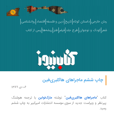
رمان خارجی
داستان کوتاه
تاریخ
دین و فلسفه
اقتصاد
روانشناسی
شعر
کودک و نوجوان
طرح جلد
فیلم
طنز
ریشه‌ها
پس از کتاب
چاپ ششم ماجراهای هاکلبری‌فین
06 دی 1389
کتاب "
ماجراهای هاکلبری‌فین
" نوشته
مارک‌تواین
با ترجمه هوشنگ
پیرنظر و ویراست جدید از سوی موسسه انتشارات امیرکبیر به چاپ ششم
رسید.