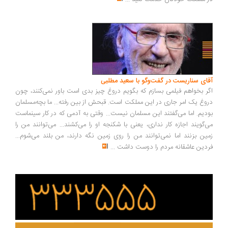
آقای سناریست در گفت‌وگو با سعید مطلبی
اگر بخواهم فیلمی بسازم که بگویم دروغ چیز بدی است باور نمی‌کنند، چون
دروغ یک امر جاری در این مملکت است. قبحش از بین رفته... ما بچه‌مسلمان
بودیم. اما می‌گفتند این مسلمان نیست... وقتی به آدمی که در کار سینماست
می‌گویند اجازه کار نداری، یعنی با شکنجه او را می‌کشند... می‌توانند من را
زمین بزنند اما نمی‌توانند من را روی زمین نگه دارند، من بلند می‌شوم...
فردین عاشقانه مردم را دوست داشت
...