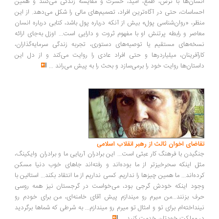
انسان‌ها با ترس، طمع، امید، حسرت و مقایسه زندگی می‌کنند و همین
احساسات، حتی در آگاه‌ترین افراد، تصمیم‌های مالی را شکل می‌دهد. از این
منظر، «روان‌شناسی پول» بیش از آنکه درباره پول باشد، کتابی درباره انسان
معاصر و رابطه پرتنش او با مفهوم ثروت و دارایی است... اوزل به‌جای ارائه
نسخه‌های مستقیم یا توصیه‌های دستوری، تجربه زندگی سرمایه‌گذاران،
کارآفرینان، میلیاردرها و حتی افراد عادی را روایت می‌کند و از دل این
داستان‌ها روایت خود را برمی‌سازد و بحث را به پیش می‌راند
...
تقاضای اخوان ثالث از رهبر انقلاب اسلامی
جنگیدن با فرهنگ کار عبثی است... این برادران آریایی ما و برادران وایکینگ،
مثل اینکه سحرخیزتر از ما بوده‌اند و رفته‌اند جاهای خوب دنیا مسکن
کرده‌اند... ما همین چیزها را نداریم. کسی نداریم از ما انتقاد بکند... استالین با
وجود اینکه خودش گرجی بود، می‌خواست در گرجستان نیز همه روسی
حرف بزنند...من میرم رو میندازم پیش آقای خامنه‌ای، من برای خودم رو
نینداخته‌ام برای تو و امثال تو میرم رو میندازم... به شرطی که شماها برگردید
در مملکت خودتان خدمت کنید
...