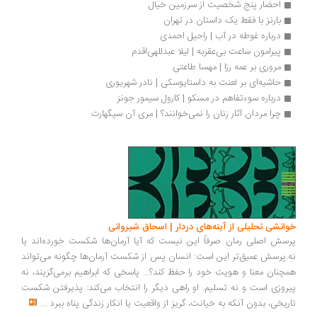
احضار پنج شخصیت از سرزمین خیال
بارنز با فقط یک داستان در تهران
درباره غوطه در آب | راحیل احمدی
پیرامون ساعت بی‌عقربه | لیلا عبدللهی‌اقدم
مروری بر عمه رزا | مهسا طاعتی
حاشیه‌ای بر لعنت به داستایوسکی | نادر شهریوری
درباره سوءتفاهم در مسکو | کارول سیمور جونز
چرا مردان آثار زنان را نمی‌خوانند؟ | مری آن سیگهارت
خوانشی تحلیلی از آینه‌های دردار | اسحاق شیروانی
پرسش اصلی رمان صرفاً این نیست که آیا آرمان‌ها شکست خورده‌اند یا
نه.پرسش عمیق‌تر این است: انسان پس از شکست آرمان‌ها چگونه می‌تواند
همچنان معنا و هویت خود را حفظ کند؟... پاسخی که ابراهیم برمی‌گزیند، نه
پیروزی است و نه تسلیم. او راهی دیگر را انتخاب می‌کند: پذیرفتن شکست
تاریخی، بدون آنکه به خیانت، گریز از واقعیت یا انکار زندگی پناه ببرد
...