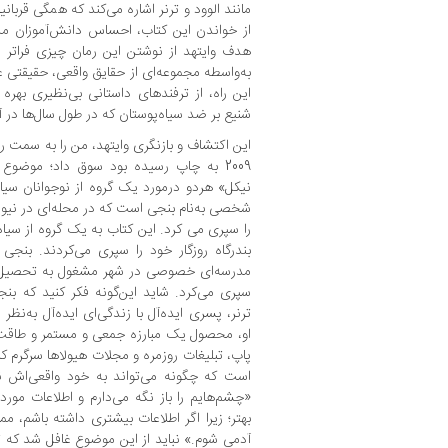
مانند الوود و ترنر اشاره می‌کند که همگی قر
از خواندن این کتاب، احساس دانش‌آموزان مد
هدف وایتهد از نوشتن این رمان چیزی فراتر 
به‌واسطه‌ مجموعه‌ای از حقایق واقعی، حقیقتی ع
این راه، از ترفندهای داستانی بی‌نظیری بهره گ
شنیع بر ضد سیاه‌پوستان که در طول سال‌ها در آم
این اکتشاف و بازنگری وایتهد، من را به سمت رم
2009 به چاپ رسیده بود سوق داد؛ موضوع
نیکل» هردو درمورد یک گروه از نوجوانان سیا
را سپری می کرد. این کتاب به یک گروه از سیاه
بندرگاه روزگار خود را سپری می‌کردند. بنج
مدرسه‌ای خصوصی در شهر مشغول به تحصیل بو
سپری می‌کرد. شاید این‌گونه فکر کنید که بن
ترنر، پسری ایده‌آل با زندگی‌ای ایده‌آل به‌نظر
او، محصول یک مبارزه‌ جمعی و مستمر و طاقت‌
پاپ، تبلیغات روزمره و مجلات هیولاها سرگرم کر
است که چگونه می‌تواند به خود واقعی‌اش ن
«چشم‌هایم را باز نگه می‌دارم و اطلاعات موردن
بهتر؛ زیرا اگر اطلاعات بیشتری داشته باشم، 
آدمی شوم.» نباید از این موضوع غافل شد که ت