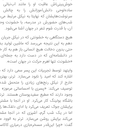
خوش‌بینی‌اش عاقبت او را مانند آب‌نباتی ار
ساده‌لوحی دانش‌آموزانش را به چالش م
سرنوشت‌هایشان که نهایتا به نیکل مرتبط می‌شد،
شب‌های حضورش در مدرسه، با خشونت وحشت
آن، با قدرت شوم تنفر در جهان آشنا می‌شود.
هیچ دستگاهی به خشونتی که در نیکل جریان د
دهم به این نتیجه می‌رسد که ماشین تولید ب
حتی بدون دخالت هیچ انسانی باز هم به کار 
در دانشنامه‌ای که در دست دارد به جمله‌ای 
«خشونت تنها اهرم حرکت در جهان است».
وایتهد توسط تجربیات این پسر سعی دارد که به
اشاره کند که امید را نابود می‌سازد. ترنر، به
خارج از نیکل رنج‌های زیادی را متحمل شده ا
توصیف می‌کند: «پسری با احساساتی مرموز» 
وجود دارند که مطیع سفیدپوستان هستند. ترنر
باشگاه بولینگ کار می‌کرد. او در آنجا با م
برایشان جوک تعریف می‌کرد یا ادای دلقک‌ها ر
اما در یک شب گرم، آشپزی که در آنجا مشغول 
می‌کند برایش روشن می‌سازد. ترنر به الوود می
گفت: «چرا این‌قدر مسخره‌بازی درمیاری کاکاسیا