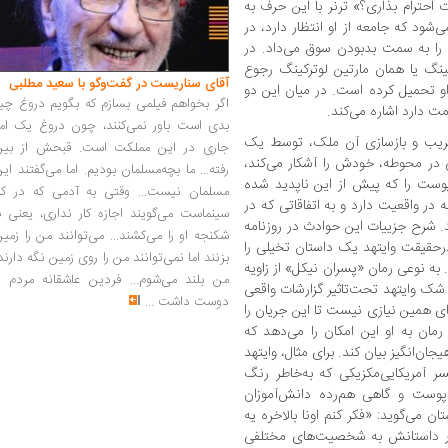
احترام بذاری؟» ترنر با این حرف به
شود که جامعه از او انتظار دارد، در
 را به سمت بدبودن سوق می‌داد. در
نگ یا همان مارتین لوترکینگ رجوع
آقای سناریست در گفت‌وگو با سعید مطلبی
او تحمیل کرده است. در میان این دو
اگر بخواهم فیلمی بسازم که بگویم دروغ چی
مت دارد اشاره می‌کند.
بدی است باور نمی‌کنند، چون دروغ یک امر
خریب و بازسازی آن ملک، توسط یک
جاری در این مملکت است. قبحش از بین
ر محوطه،‌ خودش را آشکار می‌کند،
رفته... ما بچه‌مسلمان بودیم. اما می‌گفتند ای
پوست را که پیش از این ناپدید شده
مسلمان نیست... وقتی به آدمی که در کار
در واقعیت دارد و به اتفاقاتی که در
سینماست می‌گویند اجازه کار نداری، یعنی ب
ند. شرح جزییات این حوادث در روزنامه‌
شکنجه او را می‌کشند... می‌توانند من را زمی
درحقیقت وایتهد یک داستان تخیلی را
بزنند اما نمی‌توانند من را روی زمین نگه دارند
 به نوعی رمان «پسران نیکل» از زاویه‌
من بلند می‌شوم... فردین عاشقانه مردم را
 شک وایتهد تحت‌تاثیر گزارشات واقعی
دوست داشت
...
رای همین نیازی نیست تا این جریان را
رمان به او این امکان را می‌دهد که
ن‌انگیز بیان کند. برای مثال، وایتهد
 آمریکایی‌مکزیکی که به‌خاطر رنگ
وست و گاهی هم‌رده‌ دانش‌آموزان
ن می‌گوید: «فکر کنم اونا بالاخره یه
در داستانش به شخصیت‌های مختلفی