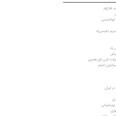
 فلاح‌فر
ابوالحسنی
ریم نفیسی‌راد
 راد
دیش
لات قرن اول هجری
ر ایران
ی 
پورنصرانی
اری