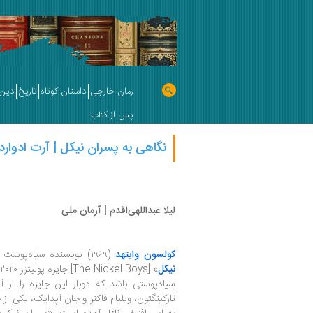
رمان خارجی
داستان کوتاه
تاریخ
دین 
پس از کتاب
نگاهی به پسران نیکل | آرت ادوارد
لیلا عبداللهی‌اقدم | آرمان ملی
کولسون وایتهد
(۱۹۶۹) نویسنده سیاه‌پوست آمریکایی با هفتمین رمانش «
نیکل
سیاه‌پوستی باشد که دوبار این جایزه را از آ
تارکینگتون، ویلیام فاکنر و جان آپدایک، یکی از