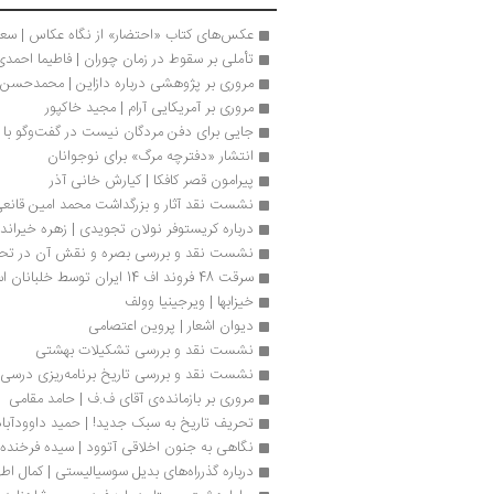
عکس‌های کتاب «احتضار» از نگاه عکاس | سعید
تأملی بر سقوط در زمان چوران | فاطیما احمدی
مروری بر پژوهشی درباره دازاین | محمدحسن 
مروری بر آمریکایی آرام | مجید خاکپور
جایی برای دفن مردگان نیست در گفت‌وگو با م
انتشار «دفترچه مرگ» برای نوجوانان
پیرامون قصر کافکا | کیارش خانی آذر
نشست نقد آثار و بزرگداشت محمد امین قانعی
درباره کریستوفر نولان تجویدی | زهره خیران
نشست نقد و بررسی بصره و نقش آن در تحو
سرقت 48 فروند اف 14 ایران توسط خلبانان اسرائیلی | فیلم
خیزابها | ویرجینیا وولف
دیوان اشعار | پروین اعتصامی 
نشست نقد و بررسی تشکیلات بهشتی
نشست نقد و بررسی تاریخ برنامه‌ریزی درسی د
مروری بر بازمانده‌ی آقای ف.ف | حامد مقامی
تحریف تاریخ به سبک جدید! | حمید داوودآباد
نگاهی به جنون اخلاقی آتوود | سیده فرخنده 
درباره گذرراه‌های بدیل سوسیالیستی | کمال اطه