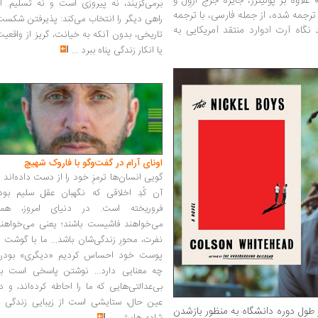
اوه بر پولیتزر، جایزه جرج اُروِل و
برمی‌گزیند، نه پیروزی است و نه تسلیم. ا
ترجمه شده، از جمله فارسی، با ترجمه
راهی دیگر را انتخاب می‌کند: پذیرفتن شکس
نگاه آرت ادوارد منتقد آمریکایی به
تاریخی، بدون آنکه به خیانت، گریز از واقعی
یا انکار زندگی پناه ببرد
...
اونای آرام در گفت‌وگو با فاروک شهیچ‭
گویی انسان‌ها ترمزِ خود را از دست داده‌اند 
آن کُدِ اخلاقی که نگهبان عقل سلیم بود،
فروریخته است. در دنیای امروز، همه
می‌خواهند فاشیست باشند؛ یعنی می‌خواهند
نفرت، محورِ زندگی‌شان باشد... ما با گوشت 
پوست خود احساس کردیم «دیگری» بودن
چه معنایی دارد... نوشتن پاسخی است به
بی‌عدالتی‌هایی که ما را احاطه کرده‌اند، و د
عین حال، ستایشی است از زیبایی زندگی و
 طول دوره‌ دانشگاه به منظور بازشدن