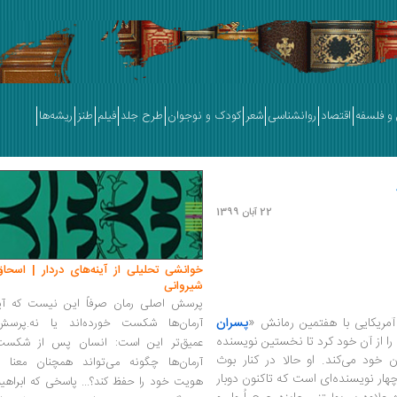
و فلسفه
اقتصاد
روانشناسی
شعر
کودک و نوجوان
طرح جلد
فیلم
طنز
ریشه‌ها
22 آبان 1399
خوانشی تحلیلی از آینه‌های دردار | اسحاق
شیروانی
پرسش اصلی رمان صرفاً این نیست که آیا
پسران
آرمان‌ها شکست خورده‌اند یا نه.پرسش
» [The Nickel Boys] جایزه پولیتزر ۲۰۲۰ را از آن خود کرد تا نخستین نویسنده‌
عمیق‌تر این است: انسان پس از شکست
ن خود می‌کند. او حالا در کنار بوث
آرمان‌ها چگونه می‌تواند همچنان معنا و
 چهار نویسنده‌ای است که تاکنون دوبار
هویت خود را حفظ کند؟... پاسخی که ابراهی