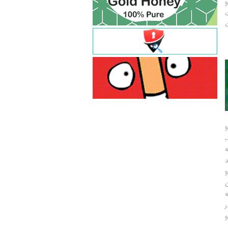
و
ت
ت
و
و
ر