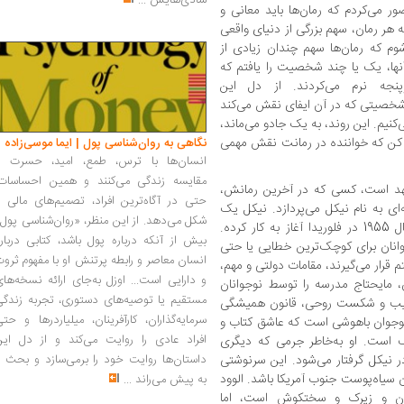
شادی‌هایش
...
تصور می‌کردم که رمان‌ها باید معانی و
 هر رمان، سهم بزرگی از دنیای واقعی
شوم که رمان‌ها سهم چندان زیادی از
 آنها، یک یا چند شخصیت را یافتم که
جه نرم می‌کردند. از دل این
 شخصیتی که در آن ایفای نقش می‌کند
یم. این روند، به یک جادو می‌ماند،
ی کن که خواننده در رمانت نقش مهمی
نگاهی به روان‌شناسی پول | ایما موسی‌زاده
انسان‌ها با ترس، طمع، امید، حسرت و
مقایسه زندگی می‌کنند و همین احساسات،
تهد است، کسی که در آخرین رمانش،
حتی در آگاه‌ترین افراد، تصمیم‌های مالی ر
ای به نام نیکل می‌پردازد. نیکل یک
شکل می‌دهد. از این منظر، «روان‌شناسی پول
کانون اصلاح و تربیت پسرانه است که در سال 1955 در فلوریدا آغاز به کار کرده.
بیش از آنکه درباره پول باشد، کتابی دربار
نان برای کوچک‌ترین خطایی یا حتی
انسان معاصر و رابطه پرتنش او با مفهوم ثرو
قرار می‌گیرند، مقامات دولتی و مهم،
و دارایی است... اوزل به‌جای ارائه نسخه‌ها
ن، مایحتاج مدرسه را توسط نوجوانان
مستقیم یا توصیه‌های دستوری، تجربه زندگی
خریب و شکست روحی، قانون همیشگی
سرمایه‌گذاران، کارآفرینان، میلیاردرها و حت
وجوان باهوشی است که عاشق کتاب و
افراد عادی را روایت می‌کند و از دل این
گ است. او به‌خاطر جرمی که دیگری
 نیکل گرفتار می‌شود. این سرنوشتی
داستان‌ها روایت خود را برمی‌سازد و بحث ر
سیاه‌پوست جنوب آمریکا باشد. الوود
به پیش می‌راند
...
ان و زیرک و سختکوش است، اما