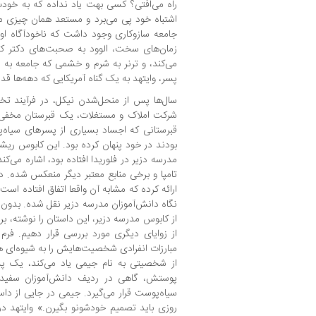
راه می‌افتی؟ کسی بهت یاد نداده که به خودت 
اشتباه خود پی می‌برد و مستعد همان چیزی می‌
جامعه سازوکاری وجود داشت که ناخودآگاه او
زمان‌های سخت، الوود به صحبت‌‌های دکتر کی
می‌کند، و ترنر به شرم و خشمی که جامعه به 
پسر، وایتهد به یک گناه آمریکایی که دهه‌ها قد
سال‌ها پس از منحل‌شدن نیکل، در فرآیند ت
شرکت املاک و مستغلات، یک قبرستان مخفی د
قبرستانی که اجساد بسیاری از پسرهای سیاه‌
بودند در خود پنهان کرده بود. این کابوس ریشه 
مدرسه‌ دزیر در فلوریدا افتاده بود، اشاره می‌ک
تامپا و برخی منابع معتبر دیگر منعکس شده. 
ارائه کرده که مشابه آن واقعا اتفاق افتاده است.
نگاه دانش‌آموزان مدرسه‌ دزیر نقل شده. بدون
از کابوس مدرسه‌ دزیر، این داستان را نوشته، ب
از زوایای دیگری مورد بررسی قرار دهیم. فرم 
مبارزات انفرادی شخصیت‌هایش را به شیوه‌ای هیجا
از شخصیتی به نام جیمی یاد می‌کند، یک پسر
پوستش، گاهی در ردیف دانش‌آموزان سفیدپ
سیاه‌پوست قرار می‌گیرد. جیمی در جایی از داستا
روزی باید تصمیم خودشونو بگیرن.» وایتهد 