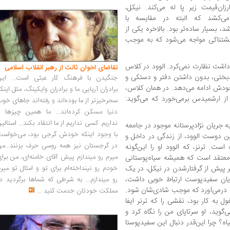
زان‌قیمت زیر پا له می‌کند. نیکل،
ی‌کشد که البته در مقایسه با
 بسیار ساده‌تر بود. بالاخره یکی از
ناکی مواجه می‌شود که به موجب
اشت نظارت نمی‌کرد. الوود در کلاس
تقاضای اخوان ثالث از رهبر انقلاب اسلامی
دبختی، بدون داشتن دفتر و دستکی و
جنگیدن با فرهنگ کار عبثی است... این
خودش ادامه می‌دهد. در همان کلاس،
برادران آریایی ما و برادران وایکینگ، مثل اینک
از ارشمیدس برمی‌خورد که می‌گوید:
سحرخیزتر از ما بوده‌اند و رفته‌اند جاهای خو
دنیا مسکن کرده‌اند... ما همین چیزها را
نداریم. کسی نداریم از ما انتقاد بکند... استالی
 جریان نژادپرستانه‌ موجود در جامعه
با وجود اینکه خودش گرجی بود، می‌خواست
ترین دوست الوود، از زندگی در داخل و
در گرجستان نیز همه روسی حرف بزنند...من
ست. ترنز، که الوود او را این‌گونه
میرم رو میندازم پیش آقای خامنه‌ای، من برا
معتقد است که همیشه سیاه‌پوستانی
 پیش از گرفتارشدن در نیکل، در یک
خودم رو نینداخته‌ام برای تو و امثال تو میر
شتریان سفیدپوست ارتباط خوبی داشت،
رو میندازم... به شرطی که شماها برگردید د
ا درمی‌آورد که موجب شادی‌شان شود.
مملکت خودتان خدمت کنید
...
به کار بود، نقشی را که ترنر ایفا
‌گوید، او سرتاپای من را نگاه کرد و
ه؟ چرا این‌قدر دنبال این سفیدپوستا