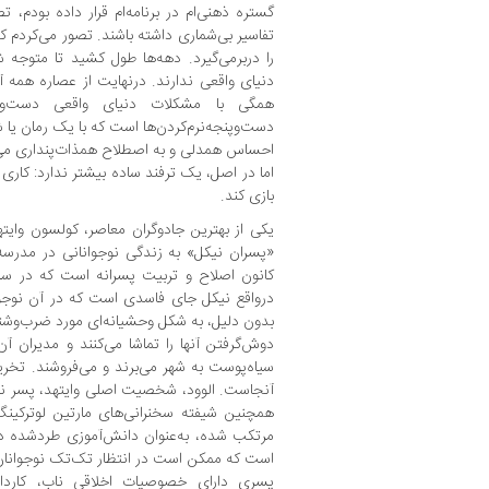
گستره‌ ذهنی‌ام در برنامه‌ام قرار داده‌ بودم، 
تفاسیر بی‌شماری داشته باشند. تصور می‌کردم که
را دربرمی‌گیرد. دهه‌ها طول کشید تا متوجه 
دنیای واقعی ندارند. درنهایت از عصاره‌ همه‌
همگی با مشکلات دنیای واقعی دست‌وپن
دست‌وپنجه‌نرم‌کردن‌ها است که با یک رمان یا
احساس همدلی و به اصطلاح همذات‌پنداری می‌کن
اما در اصل، یک ترفند ساده بیشتر ندارد: کار
بازی کند.
یکی از بهترین جادوگران معاصر، کولسون وای
«پسران نیکل» به زندگی نوجوانانی در مدرسه‌
درواقع نیکل جای فاسدی است که در آن نوجوا
بدون دلیل، به شکل وحشیانه‌ای مورد ضرب‌وشتم 
دوش‌گرفتن آنها را تماشا می‌کنند و مدیران آ
سیاه‌پوست به شهر می‌برند و می‌فروشند. ت
آنجاست. الوود، شخصیت اصلی وایتهد، پسر ن
همچنین شیفته‌ سخنرانی‌های مارتین لوترکین
مرتکب شده، به‌عنوان دانش‌آموزی طردشده در
است که ممکن است در انتظار تک‌تک نوجوانان 
پسری دارای خصوصیات اخلاقی ناب، کارد