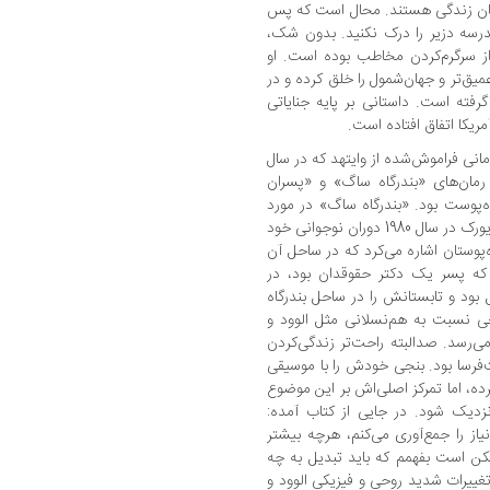
بانیان زندگی هستند. محال است که پس
رسه‌ دزیر را درک نکنید. بدون شک،
از سرگرم‌کردن مخاطب بوده است. او
میق‌تر و جهان‌شمول را خلق کرده و در
رفته است. داستانی بر پایه‌ جنایاتی
ریکا اتفاق افتاده است.
انی فراموش‌شده از وایتهد که در سال
 رمان‌های «بندرگاه ساگ» و «پسران
ه‌پوست بود. «بندرگاه ساگ» در مورد
شخصی به‌نام بنجی است که در محله‌ای در نیویورک در سال 1980 دوران نوجوانی خود
‌پوستان اشاره می‌کرد که در ساحل آن
ی که پسر یک دکتر حقوقدان بود، در
د و تابستانش را در ساحل بندرگاه
جی نسبت به هم‌نسلانی مثل الوود و
 می‌رسد. صدالبته راحت‌تر زندگی‌کردن
فرسا بود. بنجی خودش را با موسیقی
ده، اما تمرکز اصلی‌اش بر این موضوع
زدیک شود. در جایی از کتاب آمده:
یاز را جمع‌آوری می‌کنم، هرچه بیشتر
ممکن است بفهمم که باید تبدیل به چه
غییرات شدید روحی و فیزیکی الوود و