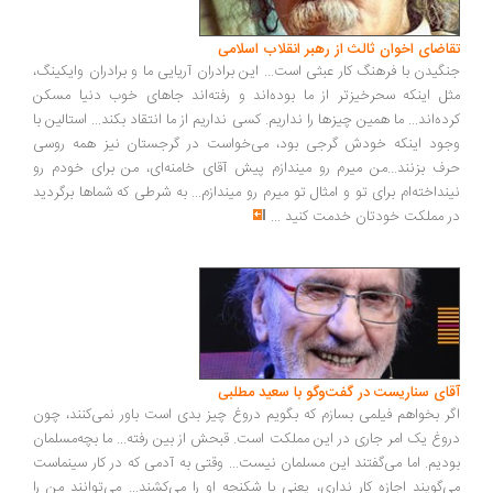
تقاضای اخوان ثالث از رهبر انقلاب اسلامی
جنگیدن با فرهنگ کار عبثی است... این برادران آریایی ما و برادران وایکینگ،
مثل اینکه سحرخیزتر از ما بوده‌اند و رفته‌اند جاهای خوب دنیا مسکن
کرده‌اند... ما همین چیزها را نداریم. کسی نداریم از ما انتقاد بکند... استالین با
وجود اینکه خودش گرجی بود، می‌خواست در گرجستان نیز همه روسی
حرف بزنند...من میرم رو میندازم پیش آقای خامنه‌ای، من برای خودم رو
نینداخته‌ام برای تو و امثال تو میرم رو میندازم... به شرطی که شماها برگردید
در مملکت خودتان خدمت کنید
...
آقای سناریست در گفت‌وگو با سعید مطلبی
اگر بخواهم فیلمی بسازم که بگویم دروغ چیز بدی است باور نمی‌کنند، چون
دروغ یک امر جاری در این مملکت است. قبحش از بین رفته... ما بچه‌مسلمان
بودیم. اما می‌گفتند این مسلمان نیست... وقتی به آدمی که در کار سینماست
می‌گویند اجازه کار نداری، یعنی با شکنجه او را می‌کشند... می‌توانند من را