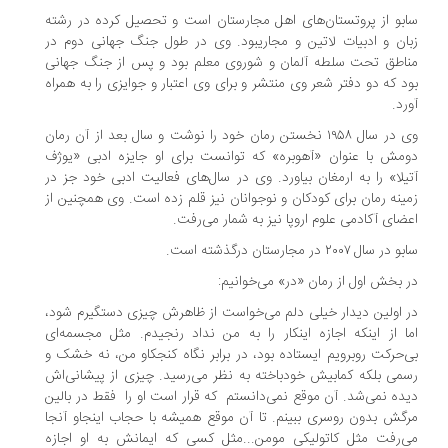
سابو از پروتستان‌های اهل مجارستان است و تحصیل کرده در رشته
زبان و ادبیات لاتین و مجاریبود. وی در طول جنگ جهانی دوم در
مناطق تحت سلطه آلمان و شوروی معلم بود و پس از جنگ جهانی
بود که دو دفتر شعر وی منتشر و برای وی اعتبار و جوایزی را به همراه
آورد.
وی در سال ۱۹۵۸ نخستن رمان خود را نوشت و سال بعد از آن رمان
دومش با عنوان «آهوبره» که توانست برای او جایزه ادبی «یوژف
آتیلا» را به ارمغان بیاورد. وی در سال‌های فعالیت ادبی خود جز در
زمینه رمان برای کودکان و نوجوانان نیز قلم زده است. وی همچنین از
اعضای آکادمی علوم اروپا نیز به شمار می‌رفت.
سابو در سال ۲۰۰۷ در مجارستان درگذشته است.
در بخش اول از رمان «در» می‌خوانیم:
در اولین دیدار خیلی دلم می‌خواست از ظاهرش چیزی دستگیرم شود،
اما از اینکه اجازه اینکار را به من نداد رنجیدم. مثل مجسمه‌ای
بی‌حرکت روبرویم ایستاده بود، در برابر نگاه کنجکاو من، نه خشک و
رسمی بلکه کمابیش خودباخته به نظر می‌رسید. چیزی از پیشانی‌اش
دیده نمی‌شد. آن موقع نمی‌دانستم که قرار است او را فقط در بالین
مرگش بدون روسری ببینم. تا آن موقع همیشه با حجاب اینجاو آنجا
می‌رفت مثل کاتولیکی مومن...مثل کسی که ایمانش به او اجازه