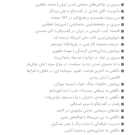
مروری بر چالش‌های صنعتی شدن ایران | محمد طاهری
مأموریت آقای شادی در گفت‌وگو با علی رستگار
من بیچاره همسترم و هیچ‌کاره در 152 صفحه
مروری بر جامعه‌شناسی نخبه‌کشی | امیررضا اعطاسی
اقتصاد کتب تاریخی در ایران در گفت‌وگو با اکبر محمدی 
«پرفروش‌ترین کتاب ملی آمریکا» ترجمه شد
 ترجمه مجموعه آثار لنین در فروشگاه! نوزدهم 
پیرامون زندگی‌نامه‌ی گرسنگی | مهسا مظهری
مروری بر تولد در توکیو | صدیقه رضوانی‌نیا
و اما به‌سوی تمدن جدید؛ سیاست در موج سوم | علی غزالی‌فر
نگاهی به آخرین فرصت تغییر: سرمایه‌داری در تقابل با شرایط 
اقلیمی | آرش روحی
پیرامون خاطرات جنگ خوک | سمیه مهرگان
نگاهی به سیاهی چسبناک شب | لیدا قهرمانلو
نگاهی به همه‌ی دختران دریا | مسعود عباس‌زاده
پاسار در گفت‌وگو با مریم اسحاقی
نقدهای سینمایی حاجی مشهدی در 4جلد
نگاهی به زن سی‌ساله | ابوالفضل رجبی
مدیریت فرهنگی با ساده رنگ | یاسر عسگری
نگاهی به تجاری‌سازی و مصرف‌گرایی