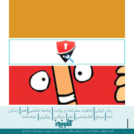
رمان ایرانی
خاطره، سفرنامه و روایت
جامعه شناسی
هنر
زندگی
نامه
مرجع
کتابشناسی
نقد
بایگانی
پیگیری
شناسنامه
کلیه حقوق محفوظ است و بازنشر مطالب با ذکر
کتاب نیوز
و درج لینک، بلامانع .