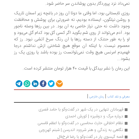
نمی‌داد نزد پروردگار بدون پوشاندن سر حاضر شود.
روزی تابستانی بود، اما وقتی ما دوتا آن روز در باغچه زیر آسمان تاریک
و روشن نیلگون، ایستاده بودیم، نه ضرورتی برای پوشش و محافظت
وجود داشت نه حتی نیاز خاصی به آن بود. در بین رزها وصله ناجور
بود. آدم می‌تواند از روی شم بگوید اگر کسی گل بود کدام گل می‌بود و
او را به طور حتنک از دسته رزها با آن رنگ سرخ آتشی نبود. رز که
معصوم نیست. با اینکه آن موقع هیچ شناختی ازش نداشتم درجا
فهمیدم امرنس هیچ وقت نمی‌توانست رز بوده باشد یا روزی یک رز
بشود...
این رمان را نشر بیدگل با قیمت ۴۰ هزار تومان منتشر کرده است.
|
|
معرفی و نقد کتاب
رمان خارجی
قهرمانان تنهایی در یک شهر در گفت‌وگو با حامد قصری
درباره مرگ و دوشیزه | کورش احمدی
نظام اخلاقی حارث محاسبی در گفت‌و‌گو با اعظم قاسمی
نگاهی به زندگی و هنر شروود اندرسن | شبنم کهن‌چی
قصه گیسوی یار در گفت‌وگو با رضا فرخ‌فال