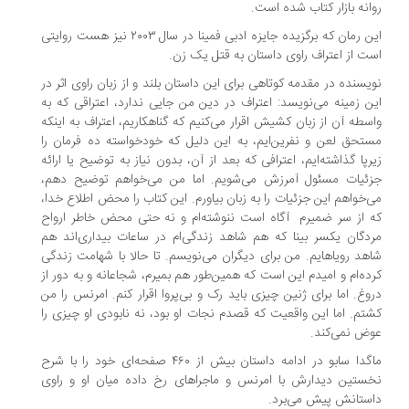
روانه بازار کتاب شده است.
این رمان که برگزیده جایزه ادبی فمینا در سال ۲۰۰۳ نیز هست روایتی
است از اعتراف راوی داستان به قتل یک زن.
نویسنده در مقدمه کوتاهی برای این داستان بلند و از زبان راوی اثر در
این زمینه می‌نویسد: اعتراف در دین من جایی ندارد، اعتراقی که به
واسطه آن از زبان کشیش اقرار می‌کنیم که گناهکاریم، اعتراف به اینکه
مستحق لعن و نفرین‌ایم، به این دلیل که خودخواسته ده فرمان را
زیرپا گذاشته‌ایم، اعترافی که بعد از آن، بدون نیاز به توضیح یا ارائه
جزئیات مسئول آمرزش می‌شویم. اما من می‌خواهم توضیح دهم،
می‌خواهم این جزئیات را به زبان بیاورم. این کتاب را محض اطلاع خدا،
که از سر ضمیرم آگاه است ننوشته‌ام و نه حتی محض خاطر ارواح
مردگان یکسر بینا که هم شاهد زندگی‌ام در ساعات بیداری‌اند هم
شاهد رویاهایم. من برای دیگران می‌نویسم. تا حالا با شهامت زندگی
کرده‌ام و امیدم این است که همین‌طور هم بمیرم، شجاعانه و به دور از
دروغ. اما برای ژنین چیزی باید رک و بی‌پروا اقرار کنم. امرنس را من
کشتم. اما این واقعیت که قصدم نجات او بود، نه نابودی او چیزی را
عوض نمی‌کند.
ماگدا سابو در ادامه داستان بیش از ۴۶۰ صفحه‌ای خود را با شرح
نخستین دیدارش با امرنس و ماجراهای رخ داده میان او و راوی
داستانش پیش می‌برد.