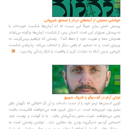
خوانشی تحلیلی از آینه‌های دردار | اسحاق شیروانی
پرسش اصلی رمان صرفاً این نیست که آیا آرمان‌ها شکست خورده‌اند یا
نه.پرسش عمیق‌تر این است: انسان پس از شکست آرمان‌ها چگونه می‌تواند
همچنان معنا و هویت خود را حفظ کند؟... پاسخی که ابراهیم برمی‌گزیند، نه
پیروزی است و نه تسلیم. او راهی دیگر را انتخاب می‌کند: پذیرفتن شکست
تاریخی، بدون آنکه به خیانت، گریز از واقعیت یا انکار زندگی پناه ببرد
...
اونای آرام در گفت‌وگو با فاروک شهیچ‭
گویی انسان‌ها ترمزِ خود را از دست داده‌اند و آن کُدِ اخلاقی که نگهبان عقل
سلیم بود، فروریخته است. در دنیای امروز، همه می‌خواهند فاشیست باشند؛
یعنی می‌خواهند نفرت، محورِ زندگی‌شان باشد... ما با گوشت و پوست خود
احساس کردیم «دیگری» بودن چه معنایی دارد... نوشتن پاسخی است به
بی‌عدالتی‌هایی که ما را احاطه کرده‌اند، و در عین حال، ستایشی است از