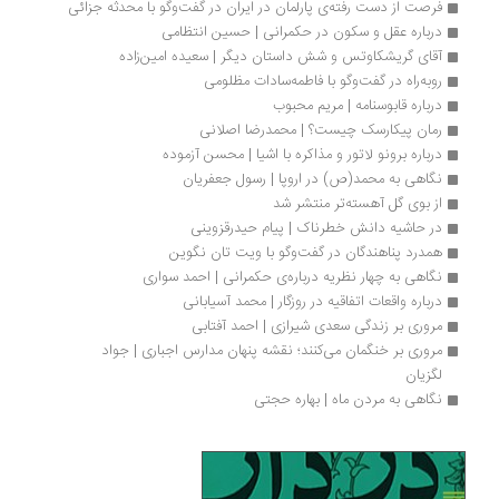
فرصت از دست رفته‌ی پارلمان در ایران در گفت‌وگو با محدثه جزائی
درباره عقل و سکون در حکمرانی | حسین انتظامی
آقای گریشکاوتس و شش داستان دیگر | سعیده امین‌زاده
رو‌به‌راه در گفت‌وگو با فاطمه‌سادات مظلومی
درباره قابوسنامه | مریم محبوب
رمان پیکارسک چیست؟ | محمدرضا اصلانی
درباره برونو لاتور و مذاکره با اشیا | محسن آزموده
نگاهی به مح‍م‍د(ص‌) در اروپ‍ا | رسول جعفریان
از بوی گل آهسته‌تر منتشر شد
در حاشیه دانش خطرناک | پیام حیدرقزوینی
همدرد پناهندگان در گفت‌وگو با ویت تان نگوین
نگاهی به چهار نظریه درباره‌ی حکمرانی | احمد سواری
درباره واقعات اتفاقیه در روزگار | محمد آسیابانی
مروری بر زندگی سعدی شیرازی | احمد آفتابی
مروری بر خنگمان می‌کنند؛ نقشه پنهان مدارس اجباری | جواد 
لگزیان
نگاهی به مردن ماه | بهاره حجتی