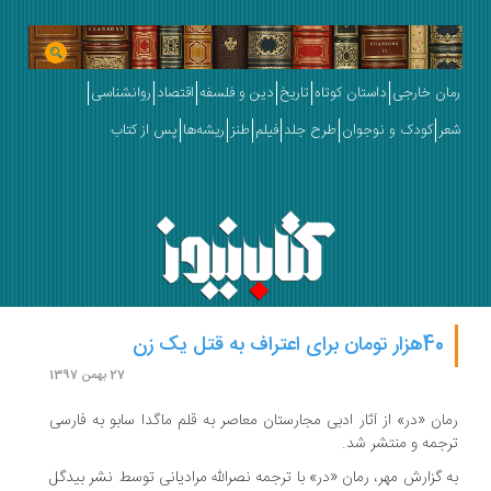
رمان خارجی
داستان کوتاه
تاریخ
دین و فلسفه
اقتصاد
روانشناسی
شعر
کودک و نوجوان
طرح جلد
فیلم
طنز
ریشه‌ها
پس از کتاب
40هزار تومان برای اعتراف به قتل یک زن
27 بهمن 1397
رمان «در» از آثار ادبی مجارستان معاصر به قلم ماگدا سابو به فارسی
ترجمه و منتشر شد.
به گزارش مهر، رمان «در» با ترجمه نصرالله مرادیانی توسط نشر بیدگل