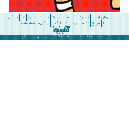
رمان ایرانی
خاطره، سفرنامه و روایت
جامعه شناسی
هنر
زندگی
نامه
مرجع
کتابشناسی
نقد
بایگانی
پیگیری
شناسنامه
کلیه حقوق محفوظ است و بازنشر مطالب با ذکر
کتاب نیوز
و درج لینک، بلامانع .