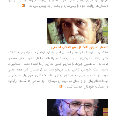
رآفرینان، میلیاردرها و حتی افراد عادی را روایت می‌کند و از دل این
ستان‌ها روایت خود را برمی‌سازد و بحث را به پیش می‌راند
...
اضای اخوان ثالث از رهبر انقلاب اسلامی
گیدن با فرهنگ کار عبثی است... این برادران آریایی ما و برادران وایکینگ،
ل اینکه سحرخیزتر از ما بوده‌اند و رفته‌اند جاهای خوب دنیا مسکن
ده‌اند... ما همین چیزها را نداریم. کسی نداریم از ما انتقاد بکند... استالین با
ود اینکه خودش گرجی بود، می‌خواست در گرجستان نیز همه روسی
ف بزنند...من میرم رو میندازم پیش آقای خامنه‌ای، من برای خودم رو
نداخته‌ام برای تو و امثال تو میرم رو میندازم... به شرطی که شماها برگردید
 مملکت خودتان خدمت کنید
...