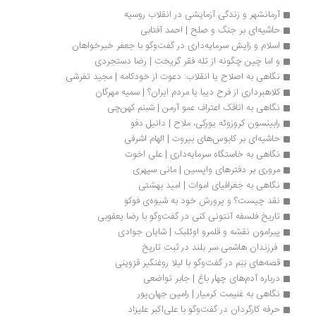
آرمانشهر و زندگی آزمایشی در انقلاب روسیه
حاشیه‌ای بر جنگ و صلح | احمد آفتابی
اسلام و زایش سرمایه‌داری در گفت‌وگو با جعفر خیرخواهان
و اما چین چگونه از تله فقر گریخت | رضا دستجردی
نگاهی به اصلاح یا انقلاب: دعوت از خودکامه | مجید تفرشی
کلاهبرداری از فرح دیبا یا مردم ایران؟ | سمیه مهرگان
نگاهی به اتاقک اعتراف عمو آرمن | شبنم کهن‌چی
رابینسون کروزوئه یورکی، ملاح | دانیل دفو
حاشیه‌ای بر کابوس‌های بیروت | الهام اشرفی
نگاهی به خاستگاه سرمایه‌داری | علی اخوت
مروری بر دفتر‌های واپسین | مانی سپهری
نگاهی به جغرافیای اموات | امید‌‌ بهشتی
نقد چیست؟ و پرورش خود به شیوه‌ی فوکو
تاریخ فلسفه آنتونی کنی در گفت‌وگو با رضا یعقوبی
پیرامون نقشه و قلمرو اوئلبک | شایان جوادی
 فرزندان هاشمی سر بلند در ثبت تاریخ 
قصه‌های بَبَم در گفت‌وگو با لیلا روغنگیر قزوینی 
درباره آدم‌های چهار باغ | جابر تواضعی
نگاهی به غنیمت کرمیار | رامین جهان‌پور
حرفه کارگردان در گفت‌وگو با علی‌اکبر علیزاد