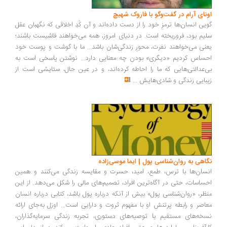
ونای آرام در گفت‌وگو با فاروک شهیچ
یی انسان‌ها ترمزِ خود را از دست داده‌اند و آن کُدِ اخلاقی که نگهبان عقل
یم بود، فروریخته است. در دنیای امروز، همه می‌خواهند فاشیست باشند؛
نی می‌خواهند نفرت، محورِ زندگی‌شان باشد... ما با گوشت و پوست خود
ساس کردیم «دیگری» بودن چه معنایی دارد... نوشتن پاسخی است به
‌عدالتی‌هایی که ما را احاطه کرده‌اند، و در عین حال، ستایشی است از
بایی زندگی و شادی‌هایش
...
اهی به روان‌شناسی پول | ایما موسی‌زاده
سان‌ها با ترس، طمع، امید، حسرت و مقایسه زندگی می‌کنند و همین
ساسات، حتی در آگاه‌ترین افراد، تصمیم‌های مالی را شکل می‌دهد. از این
ظر، «روان‌شناسی پول» بیش از آنکه درباره پول باشد، کتابی درباره انسان
اصر و رابطه پرتنش او با مفهوم ثروت و دارایی است... اوزل به‌جای ارائه
خه‌های مستقیم یا توصیه‌های دستوری، تجربه زندگی سرمایه‌گذاران،