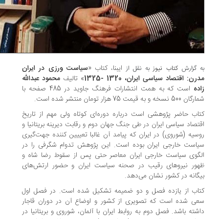
ایبنا، کتاب «
سیاست ورزی در ایران
 گزارش
کتاب نیوز
به نقل از
رن: اقتصاد سیاسی ایران، 1320 -1325
» تالیف
محمود عبدالله
ده
است که به همت انتشارات فرهنگ جاوید در 485 صفحه با
 نسخه و به قیمت 75 هزار تومان منتشر شده است.
اب حاضر پژوهشی است درباره دوره‌ای کوتاه ولی مهم از تاریخ
تصاد سیاسی ایران در طی جنگ جهان دوم و رقابت دیرینه بریتانیا و
سیه (شوروی) در ایران که پیامد آن غالبا تعییین کننده جهت‌گیری
است خارجی ایران بوده است. این پژوهش تدوام شگرفی را در
گوی سیاست خارجی ایران معاصر حتی پس از سقوط رضا شاه و
ور نیروهای رقیب در صحنه سیاست ایران و حضور ارتش‌های
گانه در کشور نشان می‌دهد.
اب از یازده فصل و دو ضمیمه تشکیل شده است. در فصل اول
ی شده است که تصویری از کشور و اوضاع آن در دوران قاجار
شته باشد. فصل دوم به روابط ایران با آلمان، شوروی و بریتانیا در