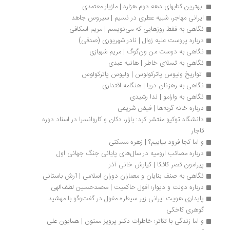
 بهترین کتابهای دهه دوم هزاره | مازیار معتمدی
ایرانی مهاجر، شبیه عطری در نسیم | سیروس جاهد
نگاهی به فقط روزهایی که می‌نویسم | مریم اسکافی
درباره پروست علیه زوال | نادر شهریوری (صدقی)
نگاهی به دوست من ون‌گوگ | مریم شهبازی
نگاهی به تسلای خاطر | هانیه عبدی
 تواریخ ولیوس پاترکولوس | ولیوس پاترکولوس
نگاهی به رهزنان دریا | هنگامه اقتداری
نگاهی به وارامو | ندا رشیدی
درباره خانه گربه‌ها | فیض شریفی
دانشگاه توکیو منتشر کرد: بازار، دکان و کاروانسرا در اسناد دوره 
قاجار
و اما کجا فرود بیاییم؟ | زهره مسکنی
درباره مصائب ارومیه در سال‌های پایانی جنگ جهانی اول
پیرامون قصر کافکا | کیارش خانی آذر
نگاهی به صنف بنایان و معماران دوران اسلامی | آرش باستانی
درباره دولت و دیوار؛ افول حاکمیت | محمدحسین لطف‌الهی
پایداری هویت ایرانی زیر سیطره مغول در گفت‌وگو با مهشید 
گوهری کاخکی
و اما زندگی با تئاتر؛ خاطرات دکتر پرویز ممنون | همایون علی 