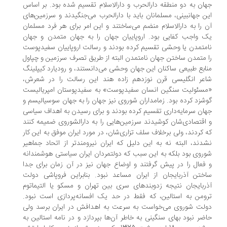
ان به دو منطقه دارالحرب و دارالاسلام تقسیم شده بود. بر اساس
این جهان‎بینی، مسلمانان باید با دارالحرب می‌جنگیدند و سرزمین‌های
 را به دارالاسلام منضم می‌ساختند و این امر برای هر فرد مسلمان
 واجب کفایی بود. اروپاییان جهان را به جهان متمدن و جهان
متمدن یا وحشی تقسیم کرده بودند و رسالت اروپاییان سفیدپوست
 متمدن ساختن جهان نامتمدن البته از طریق تصرف سرزمین و چپاول
ابع طبیعی ساکنان این جهان وحشی می‌دانستند، و رودیارد کیپلینگ
عر انگلیسی قرن نوزدهم زاده هند این رسالت را در شعرش،
سئولیت سنگین انسان سفیدپوست» به سفیدپوستان امپریالیست
شزد کرده بود. زمامداران شوروی نیز جهان را به جهان سوسیالیسم و
ان سرمایه‌داری تقسیم کرده بودند و برای رسیدن به اهداف سیاسی
اقتصادی‌شان کوشیدند سرزمین‌هایی را به دارالشوروی ضمیمه کنند
 کردند، ولی برخلاف سلف تزاری‌شان، در مورد ایران موفق به این کار
دند، البته نه به این دلیل که ایران نیرومندتر از اتحاد جماهیر
روی بود بلکه به این سبب که دولتمردان ایران سیاستی هوشمندانه
فعال را در پیش گرفتند و اوضاع جهان نیز در آن زمان برای جدا
ختن آذربایجان از ایران مساعد نبود. بنابراین فروپاشی دولت
ربایجان نتیجه زدوبندهای سری بین تهران و مسکو یا التیماتوم
ومن به استالین، که فقط در حد یک افسانه‌پردازی است نبود.
لت شوروی می‌خواست به سرعت به اهدافش در ایران برسد ولی
ضر نبود بهای سنگینی به خاطر آن‌ها بپردازد و در نامه استالین به