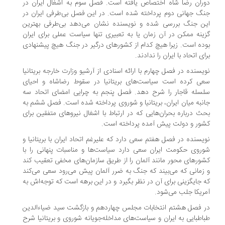
ران رضا شاه اختصاص یافته است. فصل سوم به اشغال ایران در
گ جهانی دوم پرداخته شده است. در این فصل بی‌طرفی ایران در
ن جنگ بررسی شده و نویسنده نشان می‌دهد بی‌طرفی بهترین
ینه ممکن در آن زمان یا به تعبیری تنها سیاست عملی برای ایران
ده است. زیرا هیچ کدام از کشورهای درگیر در جنگ هیچ پیشنهادی
ای اتحاد با ایران را ندادند.
یسنده در فصل چهارم با ارائه اسنادی از آرشیو وزارت خارجه بریتانیا
ی کرده است سیاست‌های بریتانیا در سقوط رضاشاه و احیای
سله قاجار را شرح دهد. فصل پنجم به چرایی امضای اتحاد سه
نبه میان ایران، بریتانیا و شوروی پرداخته شده است. فصل ششم به
ث درباره بحران‌هایی که در ارتباط با اشغال نیروهای متفقین برای
ور و دولت پیش آمده پرداخته است.
یسنده در فصل هفتم سعی دارد که علیرغم اتحاد ایران با بریتانیا و
روی حکومت ایران سعی دارد سیاست‌ها و مناسبات پنهانی را با
ورهای محور مانند آلمان را از طریق سازمان‌های مخفی تعقیب کند
زمانی که می‌بیند که جنگ به ضرر آلمان پیش می‌رود سعی می‌کند
 جایگزینی برای آن در نظر بگیرد و در این برهه است که توجه‌اش به
ریکا جلب می‌شود.
 فصل هشتم انتخابات مجلس چهاردهم و بازگشت سید ضیاءالدین
اطبایی به ایران و سیاست‌های مداخله‌جویانه شوروی و بریتانیا شرح