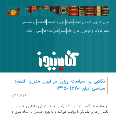
ان خارجی
داستان کوتاه
تاریخ
دین و فلسفه
اقتصاد
روانشناسی
ر
کودک و نوجوان
طرح جلد
فیلم
طنز
ریشه‌ها
پس از کتاب
نگاهی به سیاست ورزی در ایران مدرن: اقتصاد
سیاسی ایران، 1320 -1325
24 آذر 1399
یسنده با نگاهی تحلیلی شکل‌گیری سیاست‌های داخلی و خارجی و
ثیر آن‌ها بر یکدیگر را روایت می‌کند و با بهره جستن از اسناد سری و