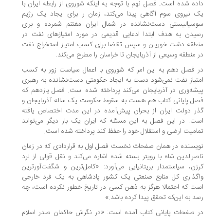
ده شده است. فصل نهم با توجه به اینکه شوروی از رابطه ایران با
 نیروی سوم آگاهی پیدا می‌کند، زمان را برای ایجاد یک رژیم
سیالیستی دست‌نشانده در شمال ایران مغتنم شمرده و برای
یدن به هدف ابتدا ادعایی قدیمی در مورد امتیازهای نفت در
طقه دشت خوریان و سپس تقاضا برای کسب امتیاز استخراج نفت
 منطقه وسیعی از آذربایجان تا خراسان را مطرح می‌کند.
 فصل دهم به این امر که شوروی با اعمال سیاست زور به کسب
تیاز نفت نمی‌شود دست به ایجاد حکومتی دست‌نشانده به رهبری
شه‌وری در آذربایجان می‌کند پرداخته شده است. فصل یازدهم که
ل پایانی کتاب هم هست به سقوط حکومت یک ساله آذربایجان و
ر دولت ایران از بحران پیش‌آمده در این مدت اختصاص یافته
ت. در این فصل به این مسئله که ایران یک بار دیگر می‌تواند
امیت ارضی و استقلال خود را حفظ کند پرداخته شده است.
یسنده در همان صفحات نخست فصل اول به قراردادی که در زمان
صرالدین شاه با رویتر بسته شده اشاره می‌کند و نقل قولی از لرد
زن، سیاستمدار بریتانیایی می‌آورد: «کامل‌ترین و شگفت‌آورترین
گذاری کل منابع صنعتی یک کشور پادشاهی به یک فرد خارجی
ت که احتمالا هرگز به ذهن کسی در تاریخ خطور نکرده است، چه
د به این‌که تحقق پیدا کرده باشد.»
 صفحات پایانی کتاب آمده است: «در نگرش حاکمان صدر اسلام