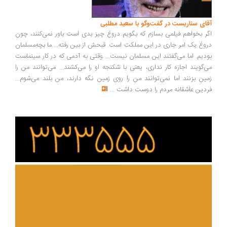
ای سناریست در گفت‌وگو با سعید مطلبی
ر بخواهم فیلمی بسازم که بگویم دروغ چیز بدی است باور نمی‌کنند، چون
وغ یک امر جاری در این مملکت است. قبحش از بین رفته... ما بچه‌مسلمان
دیم. اما می‌گفتند این مسلمان نیست... وقتی به آدمی که در کار سینماست
‌گویند اجازه کار نداری، یعنی با شکنجه او را می‌کشند... می‌توانند من را
ین بزنند اما نمی‌توانند من را روی زمین نگه دارند، من بلند می‌شوم...
دین عاشقانه مردم را دوست داشت
...