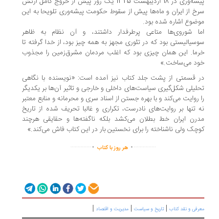
پیشه‌وری در 18 اردیبهشت 1325 یک روز پیش از خروج کامل ارتش
خ از ایران و ماه‌ها پیش از سقوط حکومت پیشه‌وری تلویحا به این
ضوع اشاره شده بود.
ا شوروی‌ها متاعی پرطرفدار داشتند، و آن نظام به ظاهر
سیالیستی بود که در تئوری مجهز به همه چیز بود، از خدا گرفته تا
ما. این همان چیزی بود که اغلب مردمان مشرق‌زمین را مجذوب
د می‌ساخت.»
 قسمتی از پشت جلد کتاب نیز آمده است: «نویسنده با نگاهی
لیلی شکل‌گیری سیاست‌های داخلی و خارجی و تاثیر آن‌ها بر یکدیگر
 روایت می‌کند و با بهره جستن از اسناد سری و محرمانه و منابع معتبر
 تنها بر روایت‌های نادرست، تکراری و غالبا تحریف شده از تاریخ
رن ایران خط بطلان می‌کشد بلکه ناگفته‌ها و حقایقی هرچند
چک ولی ناشناخته را برای نخستین بار در این کتاب فاش می‌کند.»
.
.
..............
...............
هر روز با کتاب
|
|
|
رفی و نقد کتاب
تاریخ و سیاست
مدیریت و اقتصاد