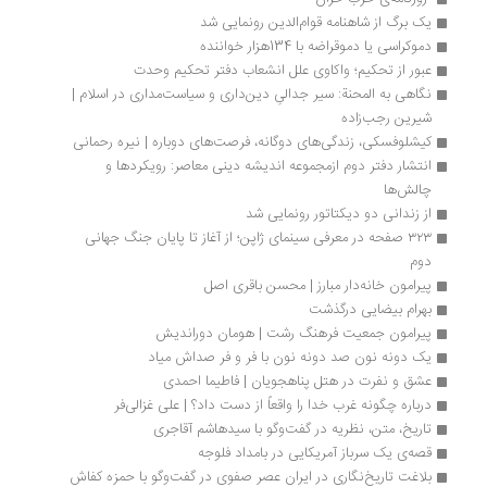
یک برگ از شاهنامه قوام‌الدین رونمایی شد
دموکراسی یا دموقراضه با 134هزار خواننده
عبور از تحکیم؛ واکاوی علل انشعاب دفتر تحکیم وحدت
نگاهی به المحنة: سیر جدالیِ دین‌داری و سیاست‌مداری در اسلام | 
شیرین رجب‌زاده
کیشلوفسکی، زندگی‌های دوگانه، فرصت‌های دوباره | نیره رحمانی
انتشار دفتر دوم ازمجموعه اندیشه دینی معاصر: رویکردها و 
چالش‌ها
از زندانی دو دیکتاتور رونمایی شد
۳۲۳ صفحه در معرفی سینمای ژاپن؛ از آغاز تا پایان جنگ جهانی 
دوم
پیرامون خانه‌دار مبارز | محسن باقری اصل
بهرام بیضایی درگذشت‌
پیرامون جمعیت فرهنگ رشت | هومان دوراندیش
یک دونه نون صد دونه نون با فر و فر صداش میاد
عشق و نفرت در هتل پناهجویان | فاطیما احمدی
درباره چگونه غرب خدا را واقعاً از دست داد؟ | علی غزالی‌فر
تاریخ، متن، نظریه در گفت‌وگو با سیدهاشم آقاجری
قصه‌ی یک سرباز آمریکایی در بامداد فلوجه
بلاغت تاریخ‌نگاری در ایران عصر صفوی در گفت‌وگو با حمزه کفاش