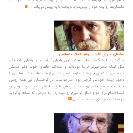
کارآفرینان، میلیاردرها و حتی افراد عادی را روایت می‌کند و از دل این
داستان‌ها روایت خود را برمی‌سازد و بحث را به پیش می‌راند
...
تقاضای اخوان ثالث از رهبر انقلاب اسلامی
جنگیدن با فرهنگ کار عبثی است... این برادران آریایی ما و برادران وایکینگ،
مثل اینکه سحرخیزتر از ما بوده‌اند و رفته‌اند جاهای خوب دنیا مسکن
کرده‌اند... ما همین چیزها را نداریم. کسی نداریم از ما انتقاد بکند... استالین با
وجود اینکه خودش گرجی بود، می‌خواست در گرجستان نیز همه روسی
حرف بزنند...من میرم رو میندازم پیش آقای خامنه‌ای، من برای خودم رو
نینداخته‌ام برای تو و امثال تو میرم رو میندازم... به شرطی که شماها برگردید
در مملکت خودتان خدمت کنید
...