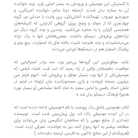
با گسترش این موسیقی و ورودش به بستر اصلی پاپ، چند خواننده
آن به ستاره بدل شدند. ازجمله دونا سامر، خواننده آمریکایی، و
جیورجیو مورودر، تهیه‌کننده آلمانی‌اش، بری وایت با صدای بم، گروه
چهارنفری آبا از سوئد و ویلج پیپل، گروهی کارتونی که کلیشه‌های
همجنس گرایان را به سخره می‌کشید. چندین و چند گروه دیگر نیز
ترانه‌های پرفروش دیسکو داشتند، بعضی‌هاشان تنها با یک ترانه
می‌درخشیدند و چند هنرمند تثبیت یافته مثل راد استوارت، بیچ بویز و
رولینگ استونز هم در دیسکوها چرخی می‌زدند.
شاید موفق‌ترین این گروه‌ها بی‌جیز بود، سه برادر استرالیایی که
موفقیت عظیمشان وقتی از راه رسید که تب شب شنبه، فیلمی که
موسیقی‌اش از آنها بود، بسیار موفق و پرفروش شد. آلبوم فیلم سی
میلیون نسخه فروخت و بازی مسحورکننده جان تراولتا در فیلم در
نقش استاد رقصی با لباس سفید به نماد کاملا مشخص (و بسیار مورد
هجو) فرهنگ دیسکو بدل شد.»
کتاب همچنین شامل یک پیوست با نام «موسیقی ادامه دارد» است که
در آن آینده موسیقی راک اند رول پیش‌بینی شده است. نویسنده
تعدادی از منابع مهمی را که مخاطبان انگلیسی زبان می‌توانند برای
مطالعه بیشتر به آنها رجوع کنند نیز به خواننده، معرفی کرده است.
(هیچکدام از این منابع تاکنون به فارسی ترجمه نشده‌اند.)