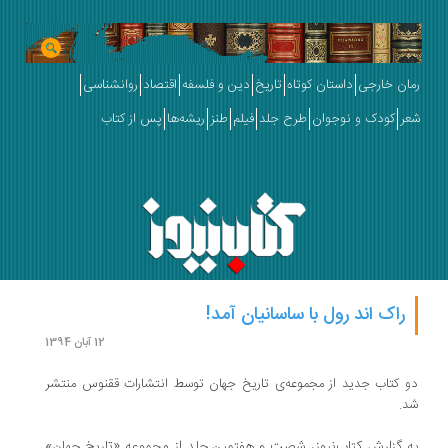
رمان خارجی
داستان کوتاه
تاریخ
دین و فلسفه
اقتصاد
روانشناسی
شعر
کودک و نوجوان
طرح جلد
فیلم
طنز
ریشه‌ها
پس از کتاب
راک اند رول با ساسانیان آمد!
12 آبان 1394
دو کتاب جدید از مجموعه‌ی تاریخ جهان توسط انتشارات ققنوس منتشر
شد.
به گزارش کتاب‌نیوز، شصت و هفتمین جلد از مجموعه «تاریخ جهان»