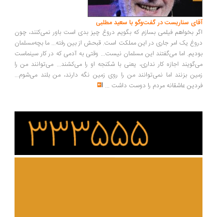
آقای سناریست در گفت‌وگو با سعید مطلبی
اگر بخواهم فیلمی بسازم که بگویم دروغ چیز بدی است باور نمی‌کنند، چون
دروغ یک امر جاری در این مملکت است. قبحش از بین رفته... ما بچه‌مسلمان
بودیم. اما می‌گفتند این مسلمان نیست... وقتی به آدمی که در کار سینماست
می‌گویند اجازه کار نداری، یعنی با شکنجه او را می‌کشند... می‌توانند من را
زمین بزنند اما نمی‌توانند من را روی زمین نگه دارند، من بلند می‌شوم...
فردین عاشقانه مردم را دوست داشت
...