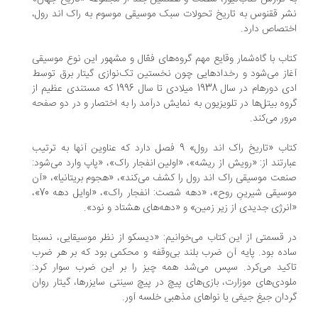
نشر ققنوس به تاریخ تحولات سبک موسیقی موسوم به راک اند رول،
اختصاص دارد.
کتاب با گاه‌شمار وقایع مهم گروه‌های فعّال و مشهور این نوع موسیقی
آغاز می‌شود و رخدادهایی چون نخستین تک‌نوازی گیتار برق توسط
ادی دورهام در سال 1938 میلادی تا سال 1996 که مستندی عظیم از
گروه بیتل‌ها در تلویزیون به نمایش درآمد را به اختصار و در دو صفحه
مرور می‌کند.
کتاب «تاریخ راک اند رول» 9 فصل دارد که عناوین آنها به ترتیب
عبارتند از: «رویش از ریشه»، «اولین انفجار راک»، «پاپ وارد می‌شود:
صنعت موسیقی راک اند رول را کشف می‌کند»، «هجوم بریتانیا»، «آن
موسیقی شیرینِ روح»، «دهه شصت: انفجار راک»، «اوایل دهه 70»،
«انرژی جدیدی از زیر زمین» و «دهه‌های هشتاد و نود».
در قسمتی از این کتاب می‌خوانیم: «دیسکو از نظر موسیقایی، نسبتا
ساده بود. پایه آن ضرب بلند بی‌وقفه و محکمی بود که بر هر ضرب
تاکید می‌کرد. سپس می‌شد همه چیز را بر این ضرب سوار کرد:
ملودی‌های موزارت، بازی‌های پیچ در پیچ سینتی سایزرها، گیتار روان
گردان جیغ جیغی یا نواهای مذهبی خلسه آور.