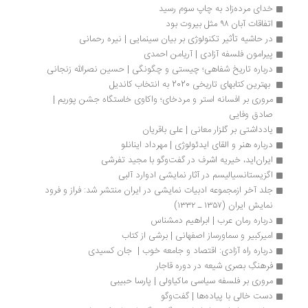
خدای مرده‌زاد به چاپ سوم رسید
اتفاقات آبان ۹۸ مثل بیروت بود
در حاشیه تأثیر تکنولوژی بر بیان سینمایی | نیره رحمانی
پیرامون فلسفه‌ آزادی | آریامن احمدی
درباره تاریخ شفاهی؛ چیستی و چگونگی | حسین نصرالله ‌زنجانی
 بهترین کتابهای تاریخی 2020 به انتخاب کاندیل
مروری بر افسانه استر و مردخای؛ واکاوی خاستگاه جشن پوریم | 
صادق وفایی
یادداشتی بر گلزار معانی | علی باقریان
درباره هنر و القای ایدئولوژی | مهرداد اینانلو
ایران‌اید، خیریه اشرف در گفت‌وگو با مجید تفرشی
اگزیستانسیالیسم در آثار نمایشی ادوارد آلبی
جلد آخر ازمجموعه ادبیات نمایشی در ایران منتشر شد: فراز و فرود 
نمایش ایران (۱۳۵۷ ـ ۱۳۳۲)
درباره رمان عرب | ابراهيم دمشناس
امیرکبیر و سماورساز اصفهانی | برشی از کتاب
درباره راه آزادی: اقتصاد و جامعه خوب |  جان کسیدی
فرهنگِ بصری شیعه در دوره قاجار
مروری بر فلسفه سیاسی ماکیاولی | پارسا حبیبی
دست خالی با پیاده‌ها | گفت‌وگو