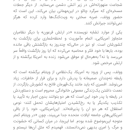
اعت متهورانه‌اش در زیر آتش دشمن می‌ستاید. از دیگر جملات
خره‌ای که سرگرد چائو در این‌مهمانی بیان می‌کند، این است که
ور وولف، ضربه سختی به ویت‌کنگ‌ها وارد کرده که هرگز
ی‌توانند جبرانش کنند.
ی از موارد تشابه نویسنده «در ارتش فرعون» با دیگر نظامیان
جاوز آمریکایی، اتمام مأموریت و لحظه‌شماری برای بازگشت به
ورشان است. او نیز در حالی‌که چندروز به بازگشتش باقی مانده
ده، بارها با خود فکر و محاسبه می‌کرده که آیا روز بازگشت واقعاً سر
‌رسد یا نه؟ به‌هرحال او موفق می‌شود زنده به آمریکا برگشته و از
تش مرخص شود.
لف، پس از ورود به آمریکا، یک‌نظامیِ از ویتنام برگشته است که
بطه نه‌چندان صمیمانه با پدرش دارد و برای فرار از خاطرات، زیاد
‌نوشد. افسری که باید مانند یک‌قهرمان فاتح به کشورش بازگردد، از
مت داشتن یک‌زندگی معمولی خانوادگی محروم است و دستاوردش
 رابطه با پدر خود این است که هر دو بتوانند بدون اجبار به تأیید یا
ذیب یکدیگر یا به رخ‌کشیدن امتیازهایشان تحمل کنند؛ نوعی
تقلال که هر دو آن را پذیرفته‌اند. این‌آمریکایی، خود را از باقی
ریکایی‌های جامعه ایالات متحده جدا می‌بیند، چون «در ویتنام کمتر
وجه این‌موضوع شده بودم. اما این‌جا، در میان کسانی که خشونت
مرگ را امری بدیهی نمی‌دانستند، فهمیدم که مثل آن‌ها نیستم و