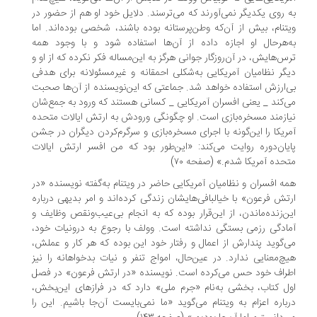
 روی یکدیگر نمی‌آورند که می‌ترسند. دلایل خود او هم از حضور در
تنام، بیش از آن‌که وطن‌پرستانه بوده باشند، شخصی بوده‌اند. اما
‌هرحال او اجازه داده از آن‌ها استفاده شود و با وجود همه
س‌هایش، در آن‌روزگار جوانی هرگز به این‌مساله فکر نکرده که از او و
گر نظامیان آمریکایی به‌شکلی احمقانه و غیرمسئولانه برای هدفی
‌ارزش استفاده خواهد شد. جماعتی که این‌نویسنده از آن‌ها صحبت
‌کند _ یعنی افسران آمریکایی _ کسانی هستند که ورود به جمع‌شان
ازمند مسخره‌بازی است. او چگونگی ورودش به ارتش ایالات متحده
ریکا را این‌گونه با اجرای مسخره‌بازی و سرگرم‌کردن دیگران در جشن
یان‌دوره روایت می‌کند: «این‌طور بود که من افسر ارتش ایالات
حده آمریکا شدم.» (صفحه ۷۰)
ه افسران و نظامیان آمریکایی حاضر در ویتنام به‌گفته نویسنده «در
تش فرعون» با خیالبافی‌هایشان زندگی کرده‌اند و امر بدیهی درباره
ن‌زنده‌ماندن، از این‌قرار بوده که به انجام بی‌عیب‌ونقص وظایف و
ادگی رزمی بستگی نداشته است. وولف با رجوع به درونیات خود،
‌گوید پندارش از اعمال و رفتار خود این بوده که هر کار و عملش،
چ‌معنایی ندارد. در عین‌حال، امواج تنفر و نیات بدخواهانه را نیز
راف خود حس می‌کرده است. نویسنده «در ارتش فرعون» در فصل
ل کتاب، بخشی به‌نام «جرم ملی» دارد که در فرازهای این‌بخش،
باره اعزام به ویتنام می‌گوید «ما نمی‌بایست آن‌جا باشیم. این را