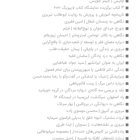
اولیس | جیمز جویس
3 کتاب برگزیده نمایشگاه کتاب لایپزیگ ۲۰۲۰
تاریخچه آموزش و پرورش به روایت ابوطالب تبریزی
نگاهی به زمستان شغال | امین فقیری
جورج جرداق جوان و نهج‌البلاغه | فیلم
نگاهی به تئاتر: توماس استرومایر | احسان زیورعالم
درباره معمای فقر و توسعه از شعبده‌بازی تا واقع‌گرایی
مروری بر زندگی در پاورقی | پیمان حقیقت‌طلب
نگاهی به دزد پادگان | ساسان فقیه
ایران به عنوان ایرانشهر | سید جواد طباطبایی
زندگی دکتر فاطمی یا میهن‌پرستی برای تمام فصول
ویرایشگر ژنتیک یا کدشکن در گفت‌وگو با رضا محمدحسن
درباره داس مرگ | زینب قائم‌پناهی
نقد و بررسی‌ سه گانه‌ی دروازه مردگان در گروه خورشید
راه اصفهان: سرگذشت ابن‌سینا در ایستگاه 16
نگاهی به دیوانگی در بروکلین | بهار سرلک
مروری بر اُتیپل | محسن موسوی زاده
ثروت مشترک انبوه خلق یا بدیلی فراسوی سرمایه
مروری بر نقشه‌هایت را بسوزان | لیدا طرزی
یادداشتی بر کابوس‌های خنده‌دار | معصومه میرابوطالبی
درباره نامه‌های کافکا به فلیسه | راحیل محمدی