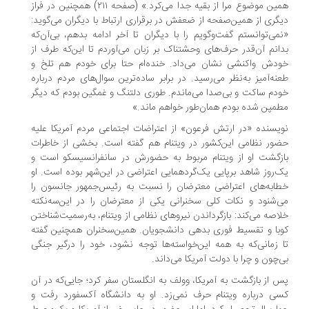
همین موضوع مرا از بقیه جدا می‌کرد.» (صفحه ۲۱۱) همچنین در فراز
گری از همین‌صفحه از ضعفش در برقراری ارتباط با دیگران می‌گوید:
می‌توانستم گفت‌وگویم را با دیگران تا آخر ادامه بدهم، بی‌آن‌که
انم آن‌قدر حرف‌های وحشتناک بر زبان می‌آوردم تا این‌که طرف از
دش واکنشی نشان می‌داد. خنده‌ام حتا برای خودم هم تلخ و
نه‌آمیز به‌نظر می‌رسید. در برابر ساده‌ترین سوال‌های مردم درباره
دم ساکت و بی‌صدا می‌ماندم. طوری دلتنگ و غمگین بودم که دیگر
مپن شده بودم همان‌طور خواهم ماند.»
یسنده «در ارتش فرعون» از اعتراضات اجتماعی مردم آمریکا علیه
ور نظامی این‌کشور در ویتنام هم گفته است. بخشی از خاطرات
زگشت او از ویتنام مربوط به حضورش در سانفرانسیسکو است و
‌روز شاهد برپایی یک‌گردهمایی اعتراضی در این‌شهر بوده است. او
ابه‌های اعتراضی معترضان را نسبت به رئیس‌جمهور جانسون را
‌شنود و نکات کلی سخنرانی یکی از معترضان را در این‌سه‌نکته
اصه می‌کند: بازگرداندن نیروهای نظامی از ویتنام، به‌رسمیت‌شناختن
با و تقسیط فوری بدهی دانشجویان. همین‌سخنران همچنین گفته
 زمانی‌که به همه این‌خواسته‌ها توجه نشود، خود را درگیر جنگی
‌چون و چرا با دولت آمریکا می‌داند.
 از بازگشت به آمریکا، وولف به انگلستان سفر کرد؛ جایی‌که در آن
ی درباره ویتنام حرف نمی‌زد. او به دانشگاه آکسفورد رفت و