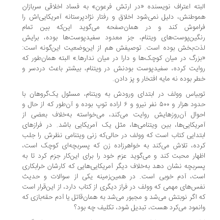
بته اعتراف نویسنده «در ارتش فرعون» به فساد اخلاقی سربازان
وطنش، دلیل نمی‌شود اخلاق و رفتار نژادپرستانه آمریکایی‌اش را
اموش کند و در همان‌صفحه می‌گوید این‌که بین تمام
گین‌پوست‌های ویتنام، جز معدود سفیدپوست‌ها بوده، برایش
ت‌بخش بوده است. توصیفش هم از این‌وضعیت این‌گونه است:
زرگ در میان کوچک‌ها و دارا در میان ندارها.» البته همان‌طور که
ایت کرده، سفیدپوست بودنش در ویتنام، بیشتر باعث دردسر و
ر بوده نه مایه افتخار و پز دادن.
بیاس وولف در ابتدای ورودش به ویتنام، مسئول یک‌گروهان با
حدود هزار و ۵۰۰ نفر نیرو و ۶ اراده توپ بوده و آن‌طور که از حال و
وال آن‌روزهایش روایت می‌کند، می‌خواسته به‌خلاف بعضی از
ریکایی‌ها، بین ویتنامی‌ها، مثل یک آمریکایی باشد. در فرازهای
تدایی کتاب است که وولف در حالی‌که زنی ویتنامی نظرش را جلب
ده، تلاش می‌کند به خواهرزاده زن که پسربچه‌ای کوچک است،
هار محبت کند و می‌گوید عزم خود را برای این‌کار جزم کرد تا به
ربچه نشان دهد به‌خلاف دیگر آمریکایی‌هایی که کارشان خرابکاری
ت، آدم خوبی است. در همین‌زمینه یکی از سوالات و حدیث
س‌های مهمی که وولف در فراز دیگری از کتاب دارد، از این‌قرار است
 اگر نوبتش می‌شد و مجبور می‌شد به همان‌قاتل یا آدم حقه‌بازی که
نمود می‌کرد هست، تبدیل شود، تکلیف چه بود؟