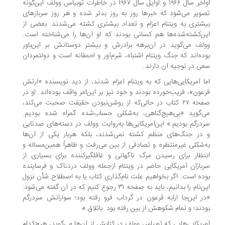
اواخر سال ۱۹۶۶ و اوایل سال ۱۹۶۷ در خاطرات توبیاس وولف این‌گونه
ویر می‌شود که خبرها روز به روز بدتر شده و هر روز سربازهای
شتری به ویتنام اعزام و تعداد بیشتری کشته می‌شدند. بعضی از
ن‌کشته‌شده‌ها هم کسانی بودند که او آن‌ها را می‌شناخته است.
لف می‌گوید در آن‌برهه برادرش و بیشتر دوستانش بر این‌باور
ده‌اند که جنگ ویتنام اشتباه، شرم‌آور و احمقانه است و دولتمردان
ی در توجیه آن دارند.
ا آمریکایی‌هایی که به ویتنام اعزام شدند، از دید نویسنده «ارتش
عون»، فریب‌خورده بودند و خود نیز بر این‌امر واقف بوده‌اند. او در
صفحه ۲۷ کتاب در حالی‌که از روشن‌نبودن حقیقت صحبت می‌کند،
‌گوید «بی‌هیچ‌گناهی، به‌شکلی حساب‌شده گمراه شده بودیم.
درگم بودیم.» این‌آمریکایی‌ها به‌روایت وولف در دسته‌های صدتایی
در جنگ‌های منظم کشته نمی‌شدند، بلکه هربار یکی از آن‌ها
‌شکلی غیرمنتظره و تصادفی از بین می‌رفت و ظاهراً همین‌مساله و
تظار برای رسیدن مرگ ناگهانی و غافلگیرکننده برای بسیاری از
بازان آمریکایی حاضر در ویتنام ازجمله وولف دردناک و فرساینده
ده است. اگر بخواهیم علت نام‌گذاری کتاب یا به اصطلاح شأن نزول
این‌نام را بدانیم، باید به صفحه ۳۱ رجوع کنیم که در آن گفته می‌شود:
ر این‌جا ارابه فرعون در گرداب فرو رفته بود؛ سوارانش سردرگم
دند؛ و تمام شکوهش از بین رفته بود. باتلاق.»
ریکایی‌هایی که توبیاس وولف در کتابش از آن‌ها می‌گوید، هیچ‌کدام