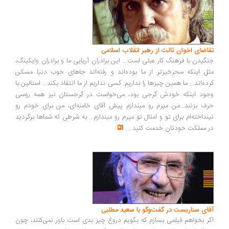
اضای اخوان ثالث از رهبر انقلاب اسلامی
گیدن با فرهنگ کار عبثی است... این برادران آریایی ما و برادران وایکینگ،
ل اینکه سحرخیزتر از ما بوده‌اند و رفته‌اند جاهای خوب دنیا مسکن
ده‌اند... ما همین چیزها را نداریم. کسی نداریم از ما انتقاد بکند... استالین با
ود اینکه خودش گرجی بود، می‌خواست در گرجستان نیز همه روسی
ف بزنند...من میرم رو میندازم پیش آقای خامنه‌ای، من برای خودم رو
نداخته‌ام برای تو و امثال تو میرم رو میندازم... به شرطی که شماها برگردید
 مملکت خودتان خدمت کنید
...
ای سناریست در گفت‌وگو با سعید مطلبی
ر بخواهم فیلمی بسازم که بگویم دروغ چیز بدی است باور نمی‌کنند، چون