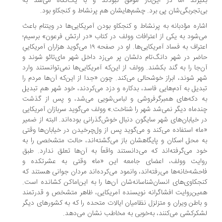
یرند اما در این‌کار موفق نبودند و با یک‌نگاه می‌شد به
‌تجربگی‌شان پی برد. چشم‌هایشان هم پرنشاط و کنجکاو بود.
اره مؤدبانه به پرنشاط و کنجکاو بودن آمریکایی‌ها در ویتنام باعث
‌شود به یکی از اعترافات وولف در کتاب «در ارتش فرعون» برسیم؛
اعتراف به فساد آمریکایی‌ها. او در صفحه ۱۹ می‌گوید هزاران آمریکاییِ
ضر در شهر دانگ‌تام دلشان پر می‌زد داخل شهر مای‌تائو شوند و
‌جا را به گند بکشند. وولف از این‌که آمریکایی‌ها نمی‌توانستند وارد
ر شوند، ابراز خوشحالی می‌کند. چون «جدا از این‌که آن‌ها مردم را
دیل به آدم‌هایی فاسد، بدکاره و دزد می‌کردند، خود شهر هم تبدیل
 دکه‌های همبرگرفروشی و لباس‌شویی می‌شد، و پس از گذشت
دماه دیگر نمی‌شد شهر را شناخت.» وولف می‌گوید سربازان آمریکایی
 خیابان‌های شهر سایگون دنبال خوش‌گذرانی بوده‌اند. البته از ضمیر
ا» استفاده می‌کند و می‌گوید پس از ول‌چرخیدن در خیابان‌ها وقتی
 محل اسکان و پایگاهشان باز می‌گشته‌اند، حالت متشخصی را به
د می‌گرفته‌اند که می‌دانستند واقعاً به آن‌ها تعلق ندارد. طبق
ایت وولف، اعضای جامعه این «ما» وقتی به عشرتکده و
حشه‌خانه‌ها می‌رفته‌اند، وانمود می‌کرده‌اند مردان جوانی هستند که
جکاوی‌های انسان‌شناسانه‌شان آن‌ها را به این‌اماکن کشانده است.
ین‌روایت افشاگرانه نویسنده آمریکایی، ظاهر متشخص و قدرتمند
باطن ویران و متزلزل نظامیان ایالات متحده را که به کشورهای دیگر
کرکشی می‌کنند، به‌خوبی به مخاطب نشان می‌دهد.