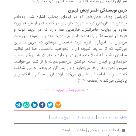
بازان آمریکاییِ ویتنام‌رفته چنین‌معامله‌ای را درک نمی‌کنند.
س نویسندگی افسر ارتش فرعون
بیاس وولف همان‌طور که در ابتدای مطلب اشاره شد، به‌خاطر
شتن داستان‌های کوتاه شهرت دارد. او در کتاب «در ارتش فرعون»
اوه بر روایت خاطراتش، فرازهایی هم دارد که در آن‌ها فوت و
‌های نویسندگی را به مخاطبان می‌آموزد. به‌عنوان نمونه این‌بحث
‌توان به این‌فراز اشاره کرد: «به‌دنبال نوشتن که می‌روید کاری
‌کنید که تا سال‌ها نتیجه آن را نخواهید دانست، حتا نمی‌توانید
مئن باشید که اصلاً نتیجه‌ای در بر دارد یا نه. لازمه این‌کار تحمل،
دداری و ایمان است. نوشتن این‌خصوصیات را از شما می‌خواهد،
س قدری به آن‌ها می‌افزاید و باز پس‌تان می‌دهد. حالتی شگفت
 شما را به ادامه کار تشویق می‌کند، اراده‌تان را محکم و افکارتان را
لایش می‌کند.» (صفحه ۲۳۰)
.
.
...............
..............
تجربه‌ی زندگی دوباره
|
|
|
ره، سفرنامه‌ و روایت
معرفی و نقد کتاب
تاریخ و سیاست
یادداشتی بر پدرکشی | ماهان سیارمنش