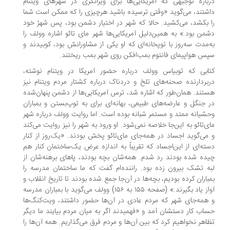
باره توجیهی که آمریکایی‌ها برای ویرانگری در شهرهای ویتنام
شتند، می‌گوید «وقتی ترسیده باشید هرچیزی را که ممکن است شما
 بکشد، می‌کشید. حالا که شهر در اختیار دشمن بود، پس شهرْ خود
من بود.» به همین‌دلیل آمریکایی‌ها شهر مای تائو اشاره وولف را
‌مدت سه‌روز با توپخانه‌ای که او یکی از مشاورانش بود، کوبیدند و
س هواپیمای فانتوم بمب‌افکن روی شهر بمب ریختند.
ابی که توبیاس وولف درباره حضور آمریکا در ویتنام نوشته،
بردارنده صحنه‌های تلخ و دردناک درباره کشتار مردم ویتنام نیز
تند. همان‌طور که اشاره شد، ترس آمریکایی‌ها از دشمن پنهان‌شده
 جنگل و عارضه‌های طبیعی، بهانه‌ای برای به توپ‌بستن و بمباران
شیانه ممتد و مستمر شبانه بوده است. اما روایت وولف درباره شهر
ی‌تائو به این‌جا خلاصه نمی‌شود. او ورود به شهر را نیز روایت می‌کند
می‌گوید اجساد در همه‌جای مای‌تائو پخش بودند. «یک‌روز از کنار
ته‌ای از این‌اجساد که تقریباً به اندازه عرض یک‌ساختمان کنار هم
ده شده بودند رد شدم. همه‌شان بچه بودند، پاهای برهنه‌شان از
ه تشک بیرون زده بود. راننده‌ام گفت که ما ساختمان مدرسه را
باران کرده بودیم، بچه‌ها در آن‌جا جمع شده بودند تا تاریخ انقلاب و
آواز یاد بگیرند.» (صفحه ۱۵۵ به ۱۵۶) وولف می‌گوید با بمباران مدرسه
همه‌جای شهر که مردم عادی در آن‌ها حضور داشتند، ویت‌کنگ‌ها
اب کار دستشان آمد و «فهمیدند اگر به میان مردم بیایند ما دیگر
اهر نخواهیم کرد که بین آن‌ها و مردم فرق می‌گذاریم. همه آن‌ها را