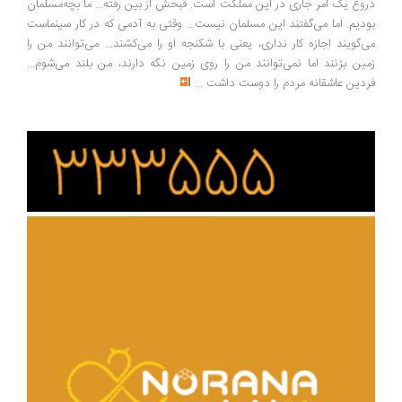
وغ یک امر جاری در این مملکت است. قبحش از بین رفته... ما بچه‌مسلمان
دیم. اما می‌گفتند این مسلمان نیست... وقتی به آدمی که در کار سینماست
‌گویند اجازه کار نداری، یعنی با شکنجه او را می‌کشند... می‌توانند من را
ین بزنند اما نمی‌توانند من را روی زمین نگه دارند، من بلند می‌شوم...
دین عاشقانه مردم را دوست داشت
...