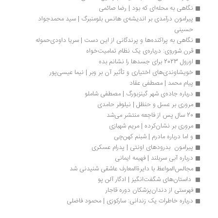
نگاهی به محله‌ای که بود | رضا صائمی
پیرامون درآمدی بر اندیشه‌ی هانس بلومنبرگ | سید محمدجواد 
حسینی
نگاهی به پراکنده‌ها و پرندگانی از این دست | سریا داودی‌حموله
قرن شوروی: درباره‌ی یک نظام تمامیت‌خواه 
اورول 2023 برای جسدها را نشانم بده
خویشاوندی‌های اختیاری و تأثیر آن بر وبر | نیما عیسی‌پور
پیام محمد | مصطفی عقاد
درباره جاده‌ی شهر گینزبورگ | مصطفی شاملو
مروری بر عسل و حنظل | نیلوفر حامدی
20 سال پس از فاجعه منتشر می‌شد
مروری بر نشان‌کرده | مریم شهبازی
و اما درباره مادرم | شبنم کهن‌چی
پیرامون  بدرودهای اونتی | پدرام عسکری
درباره آبی سربلند | فهیمه ایمانی
مجالس‌المواعظ با دایرةالمعارف عاشقی شنیدنی شد
 داستان‌های شگفت‌انگیز | ادگار آلن پو
فهرستی از دندان‌پزشکان دوره قاجار
درباره خاطرات یک زندانی: سارکوزی | محمود فاضلی