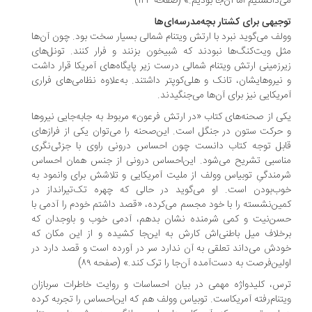
‌دانستیم اما آن‌جا بودیم.» (صفحه ۱۴۳)
جیهی برای کشتار بچه‌مدرسه‌ای‌ها
لف می‌گوید نبرد با ارتش ویتنام شمالی بسیار سخت بود. چون آن‌ها
ل ویت‌کنگ‌ها نبودند که شبیخون بزنند و فرار کنند. تونل‌های
رزمینی ارتش ویتنام شمالی درست زیر پایگاه‌های آمریکا قرار داشت
نیروهایشان، تانک و هلی‌کوپتر داشتند. به‌علاوه نظامی‌های فراری
ریکایی نیز برای آن‌ها می‌جنگیدند.
ی از صحنه‌های کتاب «در ارتش فرعون» مربوط به جابه‌جایی نیروها
حرکت ستون در جنگل است. این‌صحنه را می‌توان یکی از فرازهای
بل توجه کتاب دانست چون احساس درونی راوی با جزئی‌نگری
اسبی تشریح می‌شود. این‌احساس درونی از جنس همان احساس
مندگیِ توبیاس وولف از ملیت آمریکایی و تلاشش برای وانمود به
ب‌بودن است. او می‌گوید در حالی که چهره تک‌تیرانداز در
ین‌نشسته را با خود مجسم می‌کرده، «قصد داشتم خودم را آدمی با
ن‌نیت و کمی شرمنده نشان بدهم، آدمی خوب و باوجدان که
خلاف میل باطنی‌اش کارش به این‌جا کشیده و از این مکان که
دش می‌داند تعلقی به آن ندارد سر در آورده است و قصد دارد در
لین‌فرصت به دست‌آمده آن‌جا را ترک کند.» (صفحه ۸۹)
س، کلیدواژه مهمی در بیان احساسات و روایت خاطرات سربازان
تنام‌رفته آمریکاست. توبیاس وولف هم که این‌احساس را تجربه کرده