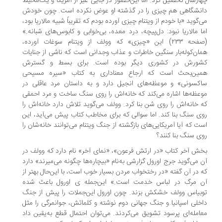
ارسال تحصیل کرد. اما این‌حضور در جایی غیر از آمریکا و یک‌محیط
نشگاهی هم چیزی را در گذشته او عوض نکرده است. چون خودش
‌گوید «با خودم از ویتنام چیزی آورده بودم که تقریباً شبیه مالاریا بود،
ا مالاریا نبود: دل‌پیچه، درد معده، بی‌خوابی و کابوس‌های شبانه.»
(صفحه ۲۳۳) این «چیزی» که وولف از ویتنام سوغات آورده،
ان‌کوله‌بار سنگین خاطرات و عذاب وجدانی است که ناشی از جنایات
ورش در کشوری دیگر بوده است. برای بسط و گسترش
ین‌بحث است که ارجاع معناداری به کتاب «سیره مسیحی
کسونی» و موعظه‌های انجیل دارد و به داستان مرد عاقلی در
عظه‌ها اشاره می‌کند که خانه‌اش را روی سنگ ساخت و مرد احمقی
 خانه‌اش را روی شن بنا کرد. وولف می‌گوید تلاش دارد خانه‌اش را
ی سنگ بنا کند. اما سوالی که برای مخاطب کتاب پیش می‌آید، این
ت که آیا آمریکایی‌های بازگشته از جنگ ویتنام می‌توانند خانه‌شان را
ی سنگ بنا کنند؟
ش آخر کتاب «در ارتش فرعون»، «نمای آخر» نام دارد که وولف در
 می‌گوید جرج اورول گزارشی به‌نام «بیچاره‌ها چگونه می‌میرند» دارد
 در آن گفته «در رختخواب مردن بسیار خوب است، با این‌حال بهتر از
 مرگ در لباس خدمت است.» این‌جمله ی اورول باعث شده
بیاس وولف خشکش بزند. چون اورول این‌جملات را پیش از جنگ
خلی اسپانیا و جنگ جهانی دوم نوشته و کلماتش، جوانمرگی را مثل
امله‌ای پرسود تشویق می‌کردند. می‌توان احتمال قطع به‌یقین داد