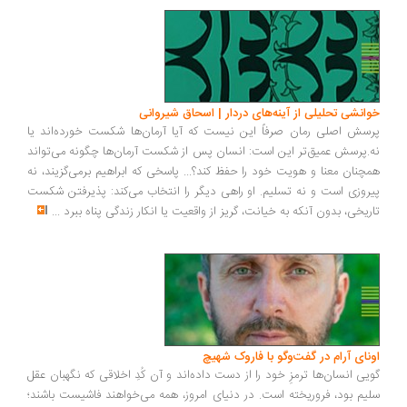
انشی تحلیلی از آینه‌های دردار | اسحاق شیروانی
سش اصلی رمان صرفاً این نیست که آیا آرمان‌ها شکست خورده‌اند یا
.پرسش عمیق‌تر این است: انسان پس از شکست آرمان‌ها چگونه می‌تواند
چنان معنا و هویت خود را حفظ کند؟... پاسخی که ابراهیم برمی‌گزیند، نه
روزی است و نه تسلیم. او راهی دیگر را انتخاب می‌کند: پذیرفتن شکست
ریخی، بدون آنکه به خیانت، گریز از واقعیت یا انکار زندگی پناه ببرد
...
ونای آرام در گفت‌وگو با فاروک شهیچ
یی انسان‌ها ترمزِ خود را از دست داده‌اند و آن کُدِ اخلاقی که نگهبان عقل
یم بود، فروریخته است. در دنیای امروز، همه می‌خواهند فاشیست باشند؛