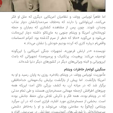
ا ظاهراً توبیاس وولف و نظامیان آمریکایی دیگری که مثل او فکر
‌کنند، این‌توانایی را دارند که به‌خلاف سردمدارانشان دچار عذاب
دان شوند. چون پس از مشاهده کشتاری که بمباران و حمله
پخانه‌ای آمریکا و ویتنام جنوبی به مای‌تائو داشته دچار این‌حالت
‌شود و می‌گوید «حالا که خطر از سرم گذشته بود کم‌کم احساسات
قعی‌ام درباره کاری که کرده بودیم خودش را نشان می‌داد.»
یسنده «در ارتش فرعون»، تجهیزات جنگی آمریکایی را این‌گونه
صیف می‌کند: پرهیبت، پرتکنیک و پرسروصدا؛ تجهیزاتی که باعث
ن‌ویرانی و البته ویرانی‌های دیگر در کشورهای دیگر دنیا شده‌اند.
گینی کوله‌بار خاطرات ویتنام
موریت توبیاس وولف در ویتنام، بالاخره روزی به پایان رسید و او به
ریکا بازگشت. اما پیش از بازگشت برایش یک‌مهمانی خداحافظی
گزار شد که در میانه آن، به کشف بزرگی نائل آمد؛ این‌که همه
زهای اطرافش ازجمله مهمانی مسخره‌بازی هستند و طی تمام مدتی
 در ویتنام بوده، همه فکر و ذکرش تلاش برای حفظ جانش بوده
ت. بخشی از مسخره‌بازی مورد اشاره، فرازی است که در آن سرگرد
تنامی (چائو) به سلامتی وولف می‌نوشد و او را به‌خاطر دشمنی
سختانه‌اش با شورشی‌های کمونیست، مهارتش در سرپرستی افراد و