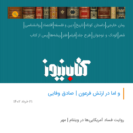
ان خارجی
داستان کوتاه
تاریخ
دین و فلسفه
اقتصاد
روانشناسی
ر
کودک و نوجوان
طرح جلد
فیلم
طنز
ریشه‌ها
پس از کتاب
و اما در ارتش فرعون | صادق وفایی
21 خرداد 1402
ایت فساد آمریکایی‌ها در ویتنام | مهر