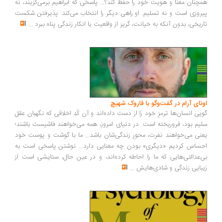
چنان معنا و هویت خود را حفظ کند؟... پاسخی که ابراهیم برمی‌گزیند، نه
روزی است و نه تسلیم. او راهی دیگر را انتخاب می‌کند: پذیرفتن شکست
ریخی، بدون آنکه به خیانت، گریز از واقعیت یا انکار زندگی پناه ببرد
...
ونای آرام در گفت‌وگو با فاروک شهیچ
یی انسان‌ها ترمزِ خود را از دست داده‌اند و آن کُدِ اخلاقی که نگهبان عقل
یم بود، فروریخته است. در دنیای امروز، همه می‌خواهند فاشیست باشند؛
نی می‌خواهند نفرت، محورِ زندگی‌شان باشد... ما با گوشت و پوست خود
ساس کردیم «دیگری» بودن چه معنایی دارد... نوشتن پاسخی است به
‌عدالتی‌هایی که ما را احاطه کرده‌اند، و در عین حال، ستایشی است از
بایی زندگی و شادی‌هایش
...