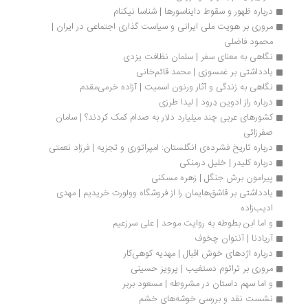
درباره ظهور و سقوط دایناسورها | شناسا نیکنام
مروری بر هویت ملی ایرانی و سیاست گذاری اجتماعی در ایران | 
محمود فاضلی
نگاهی به معنای سفر | سلمان نظافت یزدی
یادداشتی بر غمسوزی | محمد قائم‌خانی
نگاهی به زندگی و آثار ورنون اسمیت | آزاده خرمی‌مقدم 
درباره راز ادوین دِرود | لیدا طرزی
کشورهای عربی چند میلیارد دلار به صدام کمک کردند؟ | سامان 
صفرزائی
درباره تاریخ فشرده‌ی انگلستان: امپراتوری و تجزیه | فرزاد نعمتی
درباره كلیدر | خلیل درمنکی
پیرامون برش جنگل | زهره مسکنی
یادداشتی بر قاشق‌هایمان را از فروشگاه وولورت خریدیم | مهدی 
ادیب‌زاده
و اما ابن بطوطه به روایت موحد | علی سرزعیم
آریادنا | آنتوان چخوف
درباره اژدهای خوش اقبال | مهدیه کوهی‌کار
مروری بر تراتوم دستغیب | پرویز حسینی
و اما سهم داستان در مشروطه‌ | مسعود بربر
نشست نقد و بررسی خوشه‌های خشم