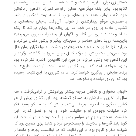
تاویزی برای مبارزه نداشت و شاید هم به همین سبب این‌همه در
اپو بود، برای اینکه دیگر هیچ عملی از او سر نمی‌زد. «گاهی از ناتوانی
د -که ناتوانی همه جریان‌های چپ فرانسه بود- غمگین می‌شد.
‌خصوص موقع بیدارشدن از خواب. آن‌وقت به‌جای برخاستن، با
یدن ملافه بر روی سر خود، در زیر رواندازها پنهان می‌شد تا اینکه
‌یاد وعده دیداری می‌افتاد و ناگهان از رختخواب بیرون می‌پرید.»
این‌همه رویدادهای معاصر را هم‌چنان پیگیر و پرشور دنبال می‌کرد و
باره آنها عقایدِ جالب و منحصربه‌فردی داشت. منتها نگران زمان حال
د. نمی‌خواست پیش از درک کامل جهان امروز به گذشته برگردد و
ن آگاهی چه وقتی می‌بُرد! در عینِ این ناامیدی، آندره فکر کرده بود
زی خواهد آمد که این کاوش تمام شود، آن‌وقت طرح‌ها و
نامه‌هایش را پیگیری خواهد کرد. اما در شوروی به این نتیجه رسیده
د که آن روز نیامده و نخواهد آمد.
بهام، دشواری و تناقض هرچه بیشتر پیرامونش را فرامی‌گرفت.» سه
ل از آخرین سفرشان به مسکو گذشته بود. این کشور بیش از هر
ور دیگری به آندره مربوط می‌شد. پایش که به مسکو رسید فکر
د حقیقتِ وجودی او و حقیقت خود او، به او تعلق ندارد. این
یقت به‌نحوی مبهم در سراسر زمین پراکنده بود و برای شناخت آن
یا باید قرن‌ها و مکان‌ها را جست‌وجو کرد و شاید برای همین بود که
فته سفر و تاریخ بود. با این تفاوت که می‌توانست روزها و ماه‌ها را