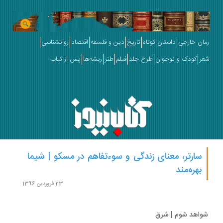
ان خارجی
داستان کوتاه
تاریخ
دین و فلسفه
اقتصاد
روانشناسی
ر
کودک و نوجوان
طرح جلد
فیلم
طنز
ریشه‌ها
پس از کتاب
سارتر، معنای زندگی و سوءتفاهم در مسکو | شیما
بهره‌مند
23 فروردین 1396
اهد شوم | شرق