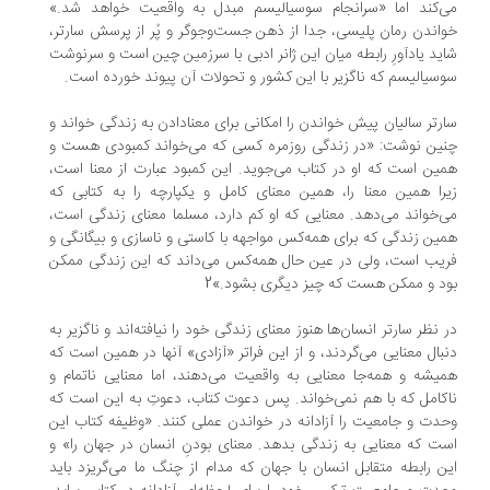
‌کند اما «سرانجام سوسیالیسم مبدل به واقعیت خواهد شد.»
اندن رمان پلیسی، جدا از ذهن جست‌وجوگر و پُر از پرسش سارتر،
ید یادآورِ رابطه میان این ژانر ادبی با سرزمین چین است و سرنوشت
سیالیسم که ناگزیر با این کشور و تحولات آن پیوند خورده است.
رتر سالیان پیش خواندن را امکانی برای معنادادن به زندگی خواند و
ین نوشت: «در زندگی روزمره کسی که می‌خواند کمبودی هست و
ین است که او در کتاب می‌جوید. این کمبود عبارت از معنا است،
را همین معنا را، همین معنای کامل و یکپارچه را به کتابی که
‌خواند می‌دهد. معنایی که او کم دارد، مسلما معنای زندگی است،
ین زندگی که برای همه‌کس مواجهه با کاستی و ناسازی و بیگانگی و
یب است، ولی در عین حال همه‌کس می‌داند که این زندگی ممکن
د و ممکن هست که چیز دیگری بشود.»2
 نظر سارتر انسان‌ها هنوز معنای زندگی خود را نیافته‌اند و ناگزیر به
بال معنایی می‌گردند، و از این فراتر «آزادی» آنها در همین است که
یشه و همه‌جا معنایی به واقعیت می‌دهند، اما معنایی ناتمام و
کامل که با هم نمی‌خواند. پس دعوت کتاب، دعوتِ به این است که
دت و جامعیت را آزادانه در خواندن عملی کنند. «وظیفه کتاب این
ت که معنایی به زندگی بدهد. معنای بودنِ انسان در جهان را» و
ن رابطه متقابل انسان با جهان که مدام از چنگ ما می‌گریزد باید