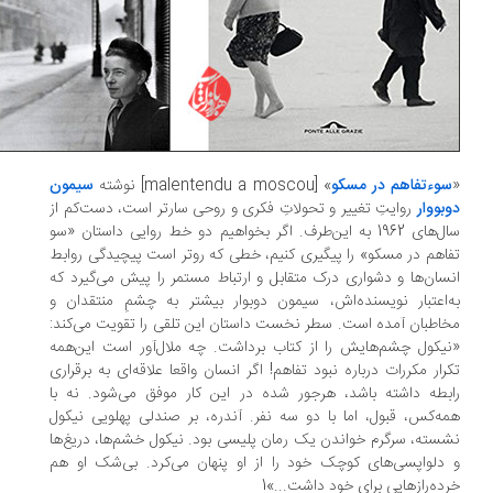
وءتفاهم در مسکو
» [malentendu a moscou] نوشته
سیمون
بووار
روایتِ تغییر و تحولاتِ فکری و روحی سارتر است، دست‌کم از
سال‌های 1962 به این‌طرف. اگر بخواهیم دو خط روایی داستان «سو
اهم در مسکو» را پیگیری کنیم، خطی که روتر است پیچیدگی روابط
سان‌ها و دشواری درک متقابل و ارتباط مستمر را پیش می‌گیرد که
‌اعتبار نویسنده‌اش، سیمون دوبوار بیشتر به چشمِ منتقدان و
اطبان آمده است. سطر نخست داستان این تلقی را تقویت می‌کند:
یکول چشم‌هایش را از کتاب برداشت. چه ملال‌آور است این‌همه
رار مکررات درباره نبود تفاهم! اگر انسان واقعا علاقه‌ای به برقراری
بطه داشته باشد، هرجور شده در این کار موفق می‌شود. نه با
ه‌کس، قبول، اما با دو سه نفر. آندره، بر صندلی پهلویی نیکول
سته، سرگرم خواندن یک رمان پلیسی بود. نیکول خشم‌ها، دریغ‌ها
دلواپسی‌های کوچک خود را از او پنهان می‌کرد. بی‌شک او هم
ده‌رازهایی برای خود داشت...»1