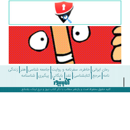
رمان ایرانی
خاطره، سفرنامه و روایت
جامعه شناسی
هنر
زندگی
نامه
مرجع
کتابشناسی
نقد
بایگانی
پیگیری
شناسنامه
کلیه حقوق محفوظ است و بازنشر مطالب با ذکر
کتاب نیوز
و درج لینک، بلامانع .