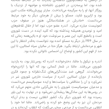
 آرامش به جست‌وجوی گذشته‌ای بگذراند که در کتاب‌ها تکه‌تکه
ه بود، اما پرسه‌زدن در کشوری ناشناخته و مواجهه از نزدیک با
زگار آنها، او را به سرگیجه می‌انداخت. سارتر پرورش‌یافته مکتب لنین
د و ازاین‌رو شاید، مسکو را بیش از هرجای دیگر به خود مرتبط
‌دانست. «مادرش در هشتادسالگی هنوز در صفوف حزب
ونیست مبارزه می‌کرد. آندره عضو حزب نبود اما از خلال تلاطم‌های
ید و نومیدی همیشه پنداشته بود که کلید آینده در دست شوروی
ت و بالطبع کلید این عصر و سرنوشت خود او.» با‌این‌همه زمانی که
در سال 1966 بار دیگر به مسکو آمده بود نتوانست به‌قدرِ انتظار با این
ر و مردمانش ارتباط بگیرد. هرگز حتا در سالیان سیاه استالین، تا این
 از فهمِ این کشور و اوضاع آن احساس ناتوانی نکرده بود.
دره و نیکول با ماشا، دخترخوانده آندره که روس‌تبار بود، به بازدید
روی می‌رفتند. ماشا در شمار کسانی بود که آنها را آزادی‌خواه
‌خواندند. گروهی ضدِ سنت‌گرایی‌های تنگ‌نظرانه و جمود فکری
زمانده از دوران استالین. آندره از سیاست خارجی شوروی سَر در
ی‌آورد و آن را متناقض با سیاست‌ها و ایده سوسیالیسم می‌دانست
مدعیان سوسیالیستِ شوروی را به ملی‌گرایی حادی متهم می‌کرد که
 روس‌ها به‌ این سادگی‌ها ریشه‌کن نمی‌شود و در نهایت به این باور
یده بود که شوروی دیگر یک کشور انقلابی نیست و بدتر آن‌که
دمان آن نیز به این وضع خو کرده و راضی‌اند. ماشا اما خود را
قلابی می‌دانست و از مردمی سخن می‌گفت که انقلاب کرده‌اند و در