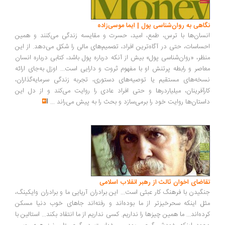
اهی به روان‌شناسی پول | ایما موسی‌زاده
سان‌ها با ترس، طمع، امید، حسرت و مقایسه زندگی می‌کنند و همین
ساسات، حتی در آگاه‌ترین افراد، تصمیم‌های مالی را شکل می‌دهد. از این
ظر، «روان‌شناسی پول» بیش از آنکه درباره پول باشد، کتابی درباره انسان
اصر و رابطه پرتنش او با مفهوم ثروت و دارایی است... اوزل به‌جای ارائه
خه‌های مستقیم یا توصیه‌های دستوری، تجربه زندگی سرمایه‌گذاران،
رآفرینان، میلیاردرها و حتی افراد عادی را روایت می‌کند و از دل این
ستان‌ها روایت خود را برمی‌سازد و بحث را به پیش می‌راند
...
اضای اخوان ثالث از رهبر انقلاب اسلامی
گیدن با فرهنگ کار عبثی است... این برادران آریایی ما و برادران وایکینگ،
ل اینکه سحرخیزتر از ما بوده‌اند و رفته‌اند جاهای خوب دنیا مسکن
ده‌اند... ما همین چیزها را نداریم. کسی نداریم از ما انتقاد بکند... استالین با