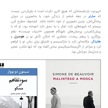
یرمرد بازنشسته‌ای که هیچ کاری نکرده است.» باورکردنی نیست
ه
سارتر
در دهه ششم از زندگی خود، یا به‌تعبیری در دوران
تگی‌اش، چنین تصویری از خود داشته باشد. فیلسوفِ مطرح قرن
ستم که شیوه‌های تازه تفکر را به نسل تازه آموخته بود، او که با
ش‌کشیدن پرسش‌های نابهنگام همچون «ادبیات چیست» نظم
زگاری را برهم ‌ریخت، متفکری که امکانِ تأمل نو بر
هوسرل
و
یدگر
، مکالمه‌ای تازه با مارکسیسم و اشتیاق برای رمان نو را فراهم
د و سرآخر از اگزیستانسیالیسم سخن گفته بود که تنها مکتبِ معتبر
جدل‌ساز دورانش بود.