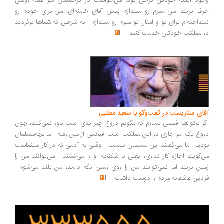
ود اینکه خودش گرجی بود، می‌خواست در گرجستان نیز همه روسی
ف بزنند...من میرم رو میندازم پیش آقای خامنه‌ای، من برای خودم رو
نداخته‌ام برای تو و امثال تو میرم رو میندازم... به شرطی که شماها برگردید
 مملکت خودتان خدمت کنید
...
ای سناریست در گفت‌وگو با سعید مطلبی
ر بخواهم فیلمی بسازم که بگویم دروغ چیز بدی است باور نمی‌کنند، چون
وغ یک امر جاری در این مملکت است. قبحش از بین رفته... ما بچه‌مسلمان
دیم. اما می‌گفتند این مسلمان نیست... وقتی به آدمی که در کار سینماست
‌گویند اجازه کار نداری، یعنی با شکنجه او را می‌کشند... می‌توانند من را
ین بزنند اما نمی‌توانند من را روی زمین نگه دارند، من بلند می‌شوم...
دین عاشقانه مردم را دوست داشت
...