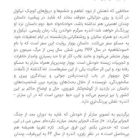
اطبی که ذهنش از نبود تفاهم و خشم‌ها و دریغ‌های کوچکِ نیکول
 گذرد و روی جزئیاتی متوقف بماند که شاید در پیشبرد داستان
دان اهمیتی هم نداشته باشد، خواه‌ناخواه خطِ دوم داستان نزد او
رنگ‌تر خواهد شد؛ آندره سرگرم خواندن یک رمان پلیسی. نیکول و
دره، دو همراهِ سالیان و روشنفکرانی بازنشسته در ایام تعطیلات خود
 مسکو سفر می‌کنند. داستانِ بووار روایت این سفر است که با نامِ
«سوءتفاهم» در سال 1966 یعنی شش سال پس از مرگِ سیمون دو
وار منتشر می‌شود و مانند غالبِ آثار او تا حد بسیاري وامدار خاطرات
تجربیات زیسته خودش است. بووار چندین‌بار همراه سارتر به مسکو
ته بود و این اثر حکایت یکی از این سفرهاست. اما گذشته از تأملات
خِ دوبووار در باب ازدست‌رفتن جوانی و بیدادگری پیری و
لخوردگی، نویسنده از خلال بحث‌های روزمره بین شخصیت‌های
ستان در بازدید از گوشه‌وکنار شوروی، حال و اوضاعِ حاکم بر این
ور را نیز ترسیم می‌کند و این، خطِ دومی است که در آن سارتر -
دره- نقش پررنگ‌تري دارد.
گردیم به تصویرِ سارتر از خودش که شاید به دورانِ بعد از جنگ
جزایر برگردد. «از جنگ الجزایر به‌بعد مبارزه نکرده‌ام. سعی من در این
ت که خدمتی بکنم، این فرق می‌کند. تازه تقریبا همیشه هم
بی‌حاصل است.» در نظرِ راوی، آندره از سال 62 به این‌طرف، چندان