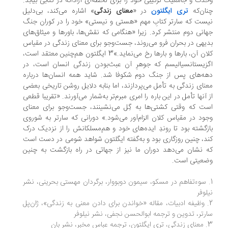
دت و جامعیت ترکیبی خود را برای لحظه‌ای آزادانه در کتابی بیابد.
ان‌که
تری ایگلتون
در «
معنای زندگی
» اشاره می‌کند، بی‌دلیل
ست که سارتر کتابِ مهم «هستی و نیستی» خود را در کوران جنگ
انی دوم منتشر کرد. زیرا «هنگامی که نقش‌ها، باورها و میثاق‌های
یهی در بحران فرو می‌روند، جست‌وجو برای معنای زندگی در مقیاس
کلان آن، بارها و بارها رخ می‌نماید.»3 ایگلتون هم‌چنین معتقد است،
زیستانسیالیسم که جوهرِ آن عبث‌بودن زندگی انسان است، در
ه‌های پس از جنگ دوم شکوفا شد. شاید همه انسان‌ها درباره
نای زندگی به تأمل می‌پردازند، اما بنابه دلایل روشن تاریخی بعضی
 آنها تأمل در این باره را امری مبرم‌تر به‌شمار می‌آورند. «تقریبا قطعی
ت که وقتی کشتی‌ها به گِل می‌نشینند، جست‌وجو برای معنای
ود در مقیاس کلان الزام‌آور می‌شود.» دورانی که سارتر به شوروی
زگشته بود تا روندِ ایده‌های خود و هم‌مسلکانش را از نزدیک درک
د، چنین روزگاری بود و به‌گفته ایگلتون شواهد شومی در دست است
 نشان می‌دهد دوران ما نیز از جهاتی در راه بازگشت به چنین
عیتی است.
. سوءتفاهم در مسکو، سیمون دوبووار، برگردان مهستی بحرینی، نشر
لوفر
. وظیفه ادبیات، مقاله «خواندن برای دادن معنی به زندگی»، ژان‌پل
رتر، تدوین و ترجمه ابوالحسن نجفی، نشر نیلوفر
ر بان