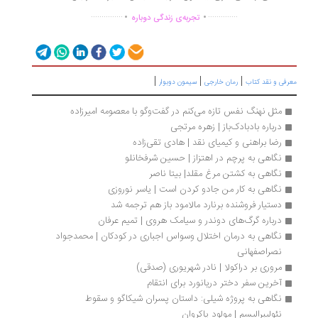
.
.
...............
..............
تجربه‌ی زندگی دوباره
|
|
|
رفی و نقد کتاب
رمان خارجی
سیمون دوبوار
مثل نهنگ نفس تازه می‌کنم در گفت‌وگو با معصومه امیرزاده
درباره بادبادک‌باز | زهره مرتجی
رضا براهنی و کیمیای نقد | هادی تقی‌زاده
نگاهی به پرچم در اهتزاز | حسین شرفخانلو
نگاهی به کشتن مرغ مقلد| بیتا ناصر
نگاهی به کار من جادو کردن است | یاسر نوروزی
دستیار فروشنده‌ برنارد مالامود باز هم ترجمه شد
درباره گرگ‌های دوندر و سیامک هروی | تمیم عرفان
نگاهی به درمان اختلال وسواس اجباری در کودکان | محمدجواد 
نصراصفهانی
مروری بر دراکولا | نادر شهریوری (صدقی)
آخرین سفر دختر دریانورد برای انتقام
نگاهی به پروژه شیلی: داستان پسران شیکاگو و سقوط 
نئولیبرالیسم | مولود پاکروان