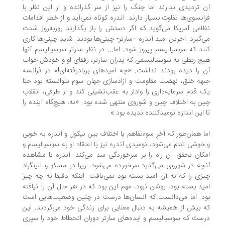
 تردیدی ندارند اما جنگ را نیز از سر گذرانده و از این نظر با
انسوی‌ها تفاوت بسیار دارند. آندره کوتاه نمی‌آید و از خطر اقدامات
امی آمریکا می‌گوید که اگر دستش را باز بگذارند روزبه‌روز شدت
‌گیرد. آخرین امید آندره –سارتر- چینی‌ها بودند. شاید چینی‌ها کاری
ند که سوسیالیسم پیروز شود. اما... در نظر سارتر سوسیالیسم آنها
چ ربطی به سوسیالیسمی که پدران سارتر، رفقای او و خودش خواب
 را دیده بودند نداشت. «چه امیدهای بربادرفته‌ای!» در فرانسه
هه خلق، نهضت مقاومت و آزادسازی جهان سوم نتوانسته بود حتا
 قدم سرمایه‌داری را وادار به عقب‌نشینی کند و از طرفی، انقلابِ
ن به اختلاف چین و شوروی منتهی شده بود. «نه، هیچ‌گاه آینده را
 این اندازه نومیدکننده ندیده بود.»
ا همان‌طور که آخرِ سوءتفاهم یا اختلاف بین نیکول و آندره به خوبی
خوشی تمام می‌شود، نومیدی آندره نیز با اعتقاد او به سوسیالیسم و
کانِ تحقق آن راه را بر سرخوردگی سد می‌کند. آندره با مشاهده
چه در شوروی می‌گذرد سرخورده می‌شود، زیرا در مسکو و لنینگراد
زی را که به آن امید بسته بود نمی‌یافت. اینکه دقیقا به چه چیز
ید بسته بود، روشن نبود، مهم این بود که در هر حال آن را نیافته
د. اما می‌دانست که انسان‌ها درست در چنین وضعیت‌هایی است
 بیش از همیشه به دنبال معنایی برای زندگی خود می‌گردند. این
ست که سوسیالیسم و ایده‌های سارتر دوران انحطاط خود را سپری