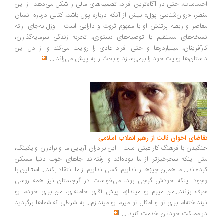
ساسات، حتی در آگاه‌ترین افراد، تصمیم‌های مالی را شکل می‌دهد. از این
ظر، «روان‌شناسی پول» بیش از آنکه درباره پول باشد، کتابی درباره انسان
اصر و رابطه پرتنش او با مفهوم ثروت و دارایی است... اوزل به‌جای ارائه
خه‌های مستقیم یا توصیه‌های دستوری، تجربه زندگی سرمایه‌گذاران،
رآفرینان، میلیاردرها و حتی افراد عادی را روایت می‌کند و از دل این
ستان‌ها روایت خود را برمی‌سازد و بحث را به پیش می‌راند
...
اضای اخوان ثالث از رهبر انقلاب اسلامی
گیدن با فرهنگ کار عبثی است... این برادران آریایی ما و برادران وایکینگ،
ل اینکه سحرخیزتر از ما بوده‌اند و رفته‌اند جاهای خوب دنیا مسکن
ده‌اند... ما همین چیزها را نداریم. کسی نداریم از ما انتقاد بکند... استالین با
ود اینکه خودش گرجی بود، می‌خواست در گرجستان نیز همه روسی
ف بزنند...من میرم رو میندازم پیش آقای خامنه‌ای، من برای خودم رو
نداخته‌ام برای تو و امثال تو میرم رو میندازم... به شرطی که شماها برگردید
 مملکت خودتان خدمت کنید
...