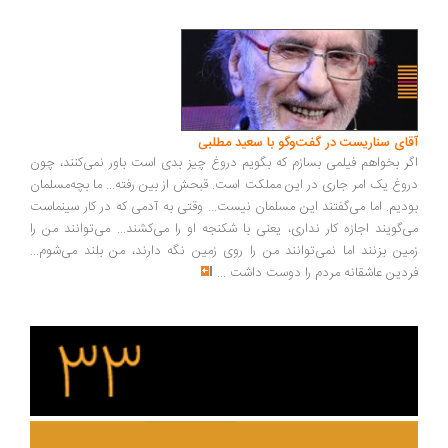
ای سناریست در گفت‌وگو با سعید مطلبی
ر بخواهم فیلمی بسازم که بگویم دروغ چیز بدی است باور نمی‌کنند، چون
وغ یک امر جاری در این مملکت است. قبحش از بین رفته... ما بچه‌مسلمان
دیم. اما می‌گفتند این مسلمان نیست... وقتی به آدمی که در کار سینماست
‌گویند اجازه کار نداری، یعنی با شکنجه او را می‌کشند... می‌توانند من را
ین بزنند اما نمی‌توانند من را روی زمین نگه دارند، من بلند می‌شوم...
دین عاشقانه مردم را دوست داشت
...