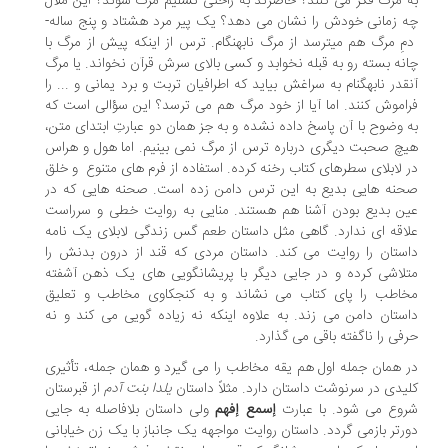
 مرگ فکر می­ کنند؟ حاضرند به راحتی تسلیم مرگ شوند؟ این ملال
چه زمانی خودش را نشان می­ دهد؟ یک پیر مرد هشتاد و پنج ساله­
ِ مرگ هم می­ترسد از مرگ نابهنگام. ترس از اینکه پیش از مرگ با
نه­ بسته رو به قبله نخوابد و کسی بالای سرش قرآن نخواند. یا مرگ
­قدر نابهگنام به سراغش بیاید که اطرافیان تربت و برد یمانی و ... را
اموش کنند. اما آیا از خود مرگ هم می ­ترسد؟ این سؤالی است که
 وضوح با آن پاسخ داده نشده و به جز همان دو عبارتِ ابتدای متن،
چ صحبت دیگری درباره­ ترس از مرگ نمی ­بینیم. اما هول و هراس
 لابلای سطرهای کتاب رخنه کرده. استفاده از فرم ­های متنوع و خلق
نه ­هایی بدیع به این ترس دامن زده است. صحنه ­هایی که در
ن بدیع بودن آشنا هم هستند. منایی به روایت خطی و سرراست
اقه ­ای ندارد. گاهی مثل داستان طعم گس زندگی لابلای یک نامه
ستان را روایت می ­کند. داستان مردی که قند از درون بدنش را
لاشی کرده و در جایی دیگر با پریشان­گویی ­های یک ذهن آشفته
اطب را پای کتاب می­ نشاند و به کنجکاوی مخاطب و تعلیق
ستان دامن می ­زند. به علاوه­ اینکه نه زیاده­ گویی می­ کند و نه
فی را ناگفته باقی می ­گذارد.
 همان جمله­ اول هم یقه­ مخاطب را می­ گیرد و همان جمله، تأثیری
یدی در سرنوشت داستان دارد. مثلاً داستان
یلدا بنت آدم
از قبرستان
وع می ­شود. با عبارت
إسمع إفهم
ولی داستان بلافاصله به جایی
رتر بازمی ­گردد. داستان روایت مواجهه یک جانباز با یک زن خیابانی