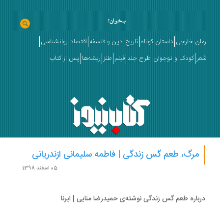
ان خارجی
داستان کوتاه
تاریخ
دین و فلسفه
اقتصاد
روانشناسی
ر
کودک و نوجوان
طرح جلد
فیلم
طنز
ریشه‌ها
پس از کتاب
مرگ، طعم گس زندگی | فاطمه سلیمانی ازندریانی
05 اسفند 1398
باره طعم گس زندگی نوشته‌ی حمیدرضا منایی | ایرنا