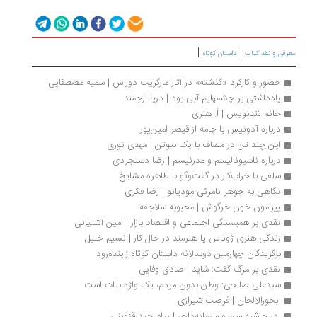
|
|
رفی و نقد کتاب
داستان کوتاه
حضور و کارکرد «گذشته» در آثار مارگریت دوراس | سمیه مصطفایی
یادداشتی بر چشمهایم آبی بود | دریا ارجمند
خانم تندنویس | اُ. هنری
درباره آدونیس با چامه از قیصر امین‌پور
این چند تن در مصاف با یک بیوتن | مهدی نوری
درباره ناسیونالیسم و مدرنیسم | رضا دستجردی
سلفی با خراب‌کار در گفت‌وگو با طاهره مشایخ
نگاهی به جوهر نامرئی مودیانو | رضا فکری
پیرامون خون خرگوش | محبوبه سلاجقه
نقدی بر همبستگی اجتماعی و اقتصاد بازار | امین آشتیانی
زندگی هنری ژوناس یا هنرمند در حال کار | نسیم خلیل
برگزیدگان چهارمین دوسالانه داستان کوتاه زاینده‌رود
نقدی بر مرگ گفت: شاید | صادق وفایی
سیدعلی صالحی: وطن بدون مردم، یک واژه بیات است
 بحورالالحان | فرصت شیرازی
 در حاشیه سن و سرمایه‌داری | پیام حیدرقزوینی