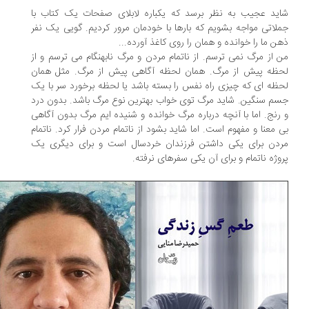
ید عجیب به نظر برسد که یک­باره لابلای صفحات یک کتاب با
لاتی مواجه بشویم که بارها با خودمان مرور کردیم. گویی یک نفر
ن ما را خوانده و همان را روی کاغذ آورده...
 از مرگ نمی ­ترسم. از ناتمام مردن و مرگ نابهنگام می ­ترسم و از
ظه­ پیش از مرگ. همان لحظه­­ آگاهی پیش از مرگ. مثل همان
ظه ­ای که چیزی راه نفس را بسته باشد یا لحظه­­ برخورد سر با یک
م سنگین. شاید مرگ توی خواب بهترین نوع مرگ باشد. بدون درد
رنج. اما با آنچه درباره­ مرگ خوانده و شنیده ­ایم مرگ بدون آگاهی
 ­معنا و مفهوم است. اما شاید بشود از ناتمام مردن فرار کرد. ناتمام
دن برای یکی داشتن فرزندان خردسال است و برای دیگری یک
وژه­ ناتمام و برای آن یکی سفرهای نرفته.