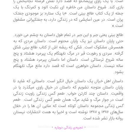
ت. با یک راوی پریشان­گو که قصد دارد نقش فرشته نجات­بخش را
زی کند. شروع داستان من خاطره­ ای نکبت ­آلود و کم­رنگ با یک
له از یک کتاب طالع­ بینی است. «با یک ستاره: بز موجودی جفتک
ان است. در عین آسایشی که در زندگی دارد، به جفتک­پرانی مشغول
ت.»
لع­ بینی یعنی جبر و این جبر در تمام طول داستان به چشم می خورد.
ی پایان داستان نیز یک پایان محتوم است. داستان مردی که به
سرش مشکوک است. شکی که ریشه ­اش از کتاب طالع­ بینی شکل
فته. سردی و رطوبت قبر در مرگ نابهنگام یک پیرمرد هشتاد و پنج
له شروع ترسناکی است. داستان اما داستان پیرمرد هشتاد و پنج
له نیست. داستان خواهری است که قصد دارد مانع مرگ نابهنگام
ود.
ستان
اهل خیال
یک داستان خیال ­انگیز است. داستانی که شاید تا
یان داستان متوجه نشویم که داستان در خیال راوی می­گذرد یا در
قعیت. داستان چند کارتن خواب. طعم گسِ زندگی راویت زندگی
ت در جوار مرگ و شاید مرگ همان طعمِ گسِ زندگی است.
طعم
 زندگی
مجموعه داستان کوتاه است که منایی آن ها را در خلال
سال‌های ۱۳۸۶ و ۱۳۸۷ نوشته است و اخیرا به همت انتشارات نیستان
انه بازار نشر شده است.
.
.
...............
..............
تجربه‌ی زندگی دوباره