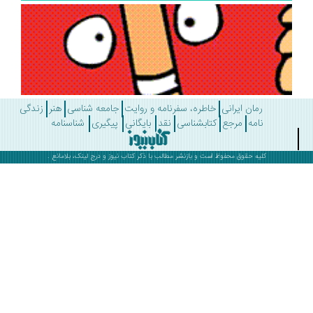
رمان ایرانی
خاطره، سفرنامه و روایت
جامعه شناسی
هنر
زندگی
نامه
مرجع
کتابشناسی
نقد
بایگانی
پیگیری
شناسنامه
کلیه حقوق محفوظ است و بازنشر مطالب با ذکر
کتاب نیوز
و درج لینک، بلامانع .