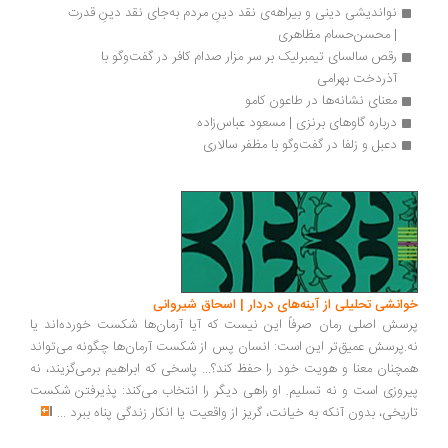
نواندیشی دینی و بیراهه‌ی نقد دینِ مردم به‌جای نقد دینِ قدرت 
| محسن‌حسام مظاهری
رقص سالسای تیمبرلیک بر سر مزار صدام کافر در گفت‌وگو با 
آذردخت بهرامی
معنای نشانه‌ها در طاعون کامو
درباره گاوهای برنزی | مسعود عباس‌زاده
دعبل و زلفا در گفت‌وگو با مظفر سالاری
انشی تحلیلی از آینه‌های دردار | اسحاق شیروانی
سش اصلی رمان صرفاً این نیست که آیا آرمان‌ها شکست خورده‌اند یا
.پرسش عمیق‌تر این است: انسان پس از شکست آرمان‌ها چگونه می‌تواند
چنان معنا و هویت خود را حفظ کند؟... پاسخی که ابراهیم برمی‌گزیند، نه
روزی است و نه تسلیم. او راهی دیگر را انتخاب می‌کند: پذیرفتن شکست
ریخی، بدون آنکه به خیانت، گریز از واقعیت یا انکار زندگی پناه ببرد
...