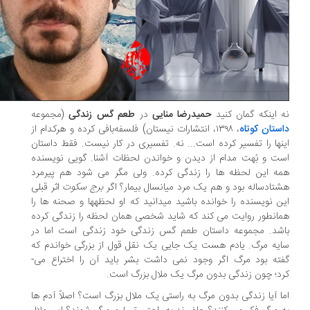
 اینکه گمان کنید
حمیدرضا منایی
در
طعم گس زندگی
(مجموعه
ستان کوتاه
، ۱۳۹۸، انتشارات نیستان) فلسفه‌بافی کرده و هرکدام از
نها را تفسیر کرده است... نه. تفسیری در کار نیست. فقط داستان
ت و بُهت مدام از دیدن و خواندن لحظات آشنا. گویی نویسنده
ه­ این لحظه ­ها را زندگی کرده. ولی مگر می­ شود هم پیرمرد
تادساله بود و هم یک مرد میانسال بیمار؟ اگر
برج سکوت
اثر قبلی
ن نویسنده را خوانده باشید می­دانید که او لحظه­ها و صحنه ­ها را
انطور روایت می­ کند که شاید شخصی همان لحظه را زندگی کرده
شد. مجموعه داستان طعم گس زندگی خود زندگی است اما در
یه­ مرگ. یادم هست یک جایی یک نقل قول از بزرگی خواندم که
ته بود مرگ اگر وجود نمی­ داشت بشر باید آن را اختراع می­
د؛ چون زندگی بدون مرگ یک ملال بزرگ است.
ا آیا زندگی بدون مرگ به راستی یک ملال بزرگ است؟ اصلاً آدم­ ها