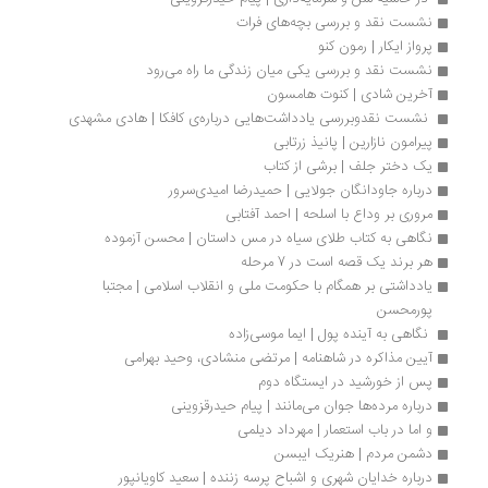
نشست نقد و بررسی بچه‌های فرات
پرواز ایکار | رمون کنو
نشست نقد و بررسی یکی میان زندگی ما راه می‌رود
آخرین شادی | کنوت هامسون
 نشست نقدوبررسی یادداشت‌هایی درباره‌ی کافکا | هادی مشهدی
پیرامون نازارین | پانیذ زرتابی
یک دختر جلف | برشی از کتاب
درباره جاودانگان جولایی | حمیدرضا امیدی‌سرور
مروری بر وداع با اسلحه | احمد آفتابی
نگاهی به کتاب طلای سیاه در مس داستان | محسن آزموده
هر برند یک قصه است در 7 مرحله
یادداشتی بر همگام با حکومت ملی و انقلاب اسلامی | مجتبا 
پورمحسن
 نگاهی به آینده پول | ایما موسی‌زاده
آیین مذاکره در شاهنامه | مرتضی منشادی، وحید بهرامی
پس از خورشید در ایستگاه دوم
درباره مرده‌ها جوان می‌مانند | پیام حیدرقزوینی
و اما در باب استعمار | مهرداد دیلمی
دشمن مردم | هنریک ایبسن
درباره خدایان شهری و اشباح پرسه زننده | سعید کاویانپور