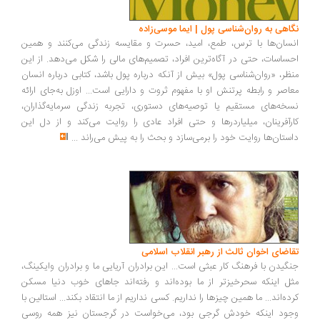
اهی به روان‌شناسی پول | ایما موسی‌زاده
سان‌ها با ترس، طمع، امید، حسرت و مقایسه زندگی می‌کنند و همین
ساسات، حتی در آگاه‌ترین افراد، تصمیم‌های مالی را شکل می‌دهد. از این
ظر، «روان‌شناسی پول» بیش از آنکه درباره پول باشد، کتابی درباره انسان
اصر و رابطه پرتنش او با مفهوم ثروت و دارایی است... اوزل به‌جای ارائه
خه‌های مستقیم یا توصیه‌های دستوری، تجربه زندگی سرمایه‌گذاران،
رآفرینان، میلیاردرها و حتی افراد عادی را روایت می‌کند و از دل این
ستان‌ها روایت خود را برمی‌سازد و بحث را به پیش می‌راند
...
اضای اخوان ثالث از رهبر انقلاب اسلامی
گیدن با فرهنگ کار عبثی است... این برادران آریایی ما و برادران وایکینگ،
ل اینکه سحرخیزتر از ما بوده‌اند و رفته‌اند جاهای خوب دنیا مسکن
ده‌اند... ما همین چیزها را نداریم. کسی نداریم از ما انتقاد بکند... استالین با
ود اینکه خودش گرجی بود، می‌خواست در گرجستان نیز همه روسی