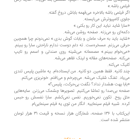
لمی باشه.»
ر فیلمی باشه بالاخره می‌فهمه باباش دروغ گفته.
وی کامپیوترش می‌ایسته.
ارا شاید نباید این کار رو بکنی.»
مه‌ای رو می‌زنه. صفحه روشن می‌شه.
اید باید به حرف مامان و بابات گوش بدی.» نمی‌دونم چرا همچین
فی می‌زنم. مسخره‌ست. ته دلم دوست ندارم ناراحتی سارا رو ببینم.
ی‌خوام ببینم.» مصممانه می‌شینه روی صندلی و اسمم رو تایپ
‌کنه. صفحه‌های مقاله و لینک ظاهر می‌شه.
یک می‌کنه.
د ثانیه. فقط همین. دو ثانیه. من ایستاده‌ام. یه ماشین پلیس تندی
‌یاد. تفنگ شلیک می‌شه. می‌چرخم و می‌افتم. خونریزی می‌کنم.
ابا بهت هشدار نداد؟ نگفت بی‌حرکت، پلیس؟»
حه‌ بی‌صدا رو تماشا می‌کنیم. تصویرها چشمک‌ می‌زنن. سایه‌هایی
ل روح. تکون نمی‌خوریم. نفس نمی‌کشم. سارا نفسش رو حبس
ده. شبیه فیلم سینماییه. انگار من توی یه فیلم سینمایی‌ام.
این‌کتاب با ۱۳۶ صفحه، شمارگان هزار نسخه و قیمت ۳۱ هزار تومان
تشر شده است.
.
.
..............
...............