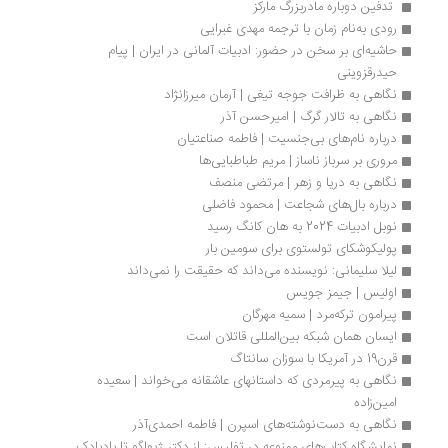
 تدفین دوباره مادربزرگ مارکز 
رودی به‌نام زمان با ترجمه مهدی غبرایی
حاشیه‌ای بر سخن در حضور: ادبیات آلمانی در ایران | پیام 
حیدرقزوینی
نگاهی به ظرافت جوجه تیغی | آرمان میرزانژاد
نگاهی به تالار گرگ | امیرحسن آذر
درباره نام‌های بی‌جنسیت | فاطمه صناعتیان
مروری بر سرباز ناساز | مریم طباطبایی‌ها
نگاهی به دریا و زهر | مرتضی منصف
درباره با‌ل‌های شجاعت | محمود فاضلی
نوبل ادبیات 2024 به هان کانگ رسید
پولیکوشکای تولستوی برای سومین بار 
لیلا سلیمانی: نویسنده می‌داند که حقیقت را نمی‌داند
اولیس | جیمز جویس
پیرامون ترکه‌مرد | سمیه مهرگان
ایسان همان شبکه بین‌المللی قاتلان است
قرن19 در آمریکا با سوزان سانتاگ
نگاهی به پیرمردی که داستانهای عاشقانه می‌خواند | سعیده 
امین‌زاده
نگاهی به دست‌نوشته‌های اسپرن | فاطمه احمدی‌آذر
نمایشگاه کتاب‌های ممنوعه در تفلیس: از دکتر ژیواگو تا بادبادک 