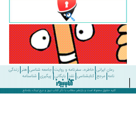
رمان ایرانی
خاطره، سفرنامه و روایت
جامعه شناسی
هنر
زندگی
نامه
مرجع
کتابشناسی
نقد
بایگانی
پیگیری
شناسنامه
کلیه حقوق محفوظ است و بازنشر مطالب با ذکر
کتاب نیوز
و درج لینک، بلامانع .