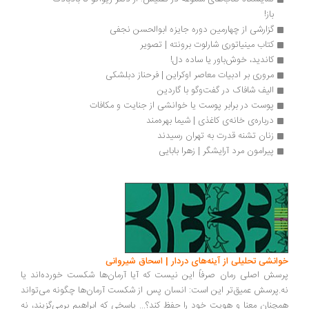
باز!
گزارشی از چهارمین دوره جایزه ابوالحسن نجفی
کتاب مینیاتوری شارلوت برونته | تصویر
کاندید، خوش‌باور یا ساده دل!
مروری بر ادبیات معاصر اوکراین | فرحناز دبلشکی
الیف شافاک در گفت‌وگو با گاردین
پوست در برابر پوست یا خوانشی از جنایت و مکافات
درباره‌ی خانه‌ی کاغذی | شیما بهره‌مند
زنان تشنه قدرت به تهران رسیدند
پیرامون مرد آرایشگر | زهرا بابایی
انشی تحلیلی از آینه‌های دردار | اسحاق شیروانی
سش اصلی رمان صرفاً این نیست که آیا آرمان‌ها شکست خورده‌اند یا
.پرسش عمیق‌تر این است: انسان پس از شکست آرمان‌ها چگونه می‌تواند
چنان معنا و هویت خود را حفظ کند؟... پاسخی که ابراهیم برمی‌گزیند، نه