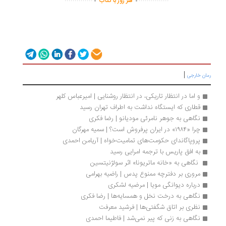
هر روز با کتاب
|
ان خارجی
و اما در انتظار تاریکی، در انتظار روشنایی | امیرعباس کلهر
قطاری که ایستگاه نداشت به اطراف تهران رسید
نگاهی به جوهر نامرئی مودیانو | رضا فکری
چرا «۱۹۸۴» در ایران پرفروش‌ است؟ | سمیه مهرگان
پروپاگاندای حکومت‌های تمامیت‌خواه | آریامن احمدی
به افق پاریس با ترجمه امرایی رسید
 نگاهی به «خانه ماتریونا» اثر سولژنیتسین 
مروری بر دفترچه ممنوع پدس | راضیه بهرامی 
درباره دیوانگی مویا | مرضیه لشکری
نگاهی به درخت نخل و همسایه‌ها | رضا فکری
نظری بر اتاق شگفتی‌ها | فرشید معرفت
نگاهی به زنی که پیر نمی‌شد | فاطیما احمدی