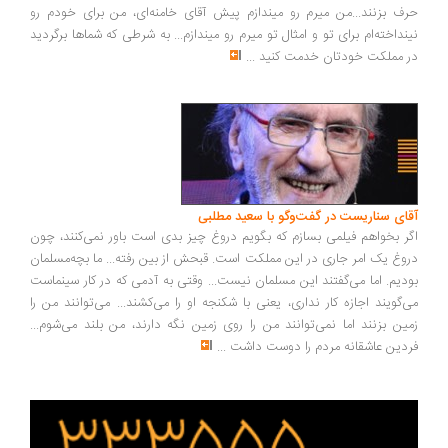
ف بزنند...من میرم رو میندازم پیش آقای خامنه‌ای، من برای خودم رو
نداخته‌ام برای تو و امثال تو میرم رو میندازم... به شرطی که شماها برگردید
 مملکت خودتان خدمت کنید
...
ای سناریست در گفت‌وگو با سعید مطلبی
ر بخواهم فیلمی بسازم که بگویم دروغ چیز بدی است باور نمی‌کنند، چون
وغ یک امر جاری در این مملکت است. قبحش از بین رفته... ما بچه‌مسلمان
دیم. اما می‌گفتند این مسلمان نیست... وقتی به آدمی که در کار سینماست
‌گویند اجازه کار نداری، یعنی با شکنجه او را می‌کشند... می‌توانند من را
ین بزنند اما نمی‌توانند من را روی زمین نگه دارند، من بلند می‌شوم...
دین عاشقانه مردم را دوست داشت
...