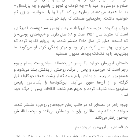
ح و دوستی و امید را – چه کودک یا نوجوان باشیم و چه بزرگسال –
 ما هدیه می‌دهند. رمان‌هایی که اگر آنها را نخوانیم، چیزی کم
اهیم داشت. رمان‌هایی هستند که باید خواند…
ئل پارکررودز نویسنده این‌کتاب، رمان‌نویس سیاه‌پوست آمریکایی
است که متولد سال ۱۹۵۴ است و ۶۸ سال دارد. او «بچه‌های روحی» را
که نسخه اصلی‌اش سال ۲۰۱۸ منتشر شده، به این‌باور تقدیم کرده که
‌توان بهتر عمل کرد، بهتر بود و بهتر زندگی کرد. او می‌گوید ما
ترین‌ها را به تک‌تک بچه‌ها مدیون هستیم.
ستان این‌رمان درباره یک‌پسر دوازده‌ساله سیاه‌پوست به‌نام جِروم
جر است که می‌میرد و پس از مرگ، روحش از بدنش بلند می‌شود و
ه‌چیز را می‌بیند. او بدنش را می‌بیند که از پشت هدف دو گلوله قرار
فته و از آن‌ها خون می‌آید. این‌گلوله‌ها را یک‌مامور پلیس
یدپوست شلیک کرده و جروم هم شاهد اتفاقات پس از مرگ خود
ت.
وم راجر در قصه‌ای که در قالب رمان «بچه‌های روحی» منتشر شده،
اهد دید که چه اتفاقاتی برای خانواده‌اش می‌افتد و مردم با قاتلش
‌طور رفتار می‌کنند...
 قسمتی از این‌رمان می‌خوانیم:
م‌های سارا درشت می‌شه. «فیلم» نفسش بند می‌یاد. «شاید ازش