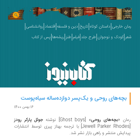
ان خارجی
داستان کوتاه
تاریخ
دین و فلسفه
اقتصاد
روانشناسی
ر
کودک و نوجوان
طرح جلد
فیلم
طنز
ریشه‌ها
پس از کتاب
بچه‌های روحی و یک‌پسر دوازده‌ساله سیاه‌پوست
16 بهمن 1400
ان «
بچه‌های روحی
» [Ghost boys] نوشته
جوئل پارکر رودز
با ترجمه بهناز پیری توسط انتشارات
دایش منتشر و راهی بازار نشر شد.