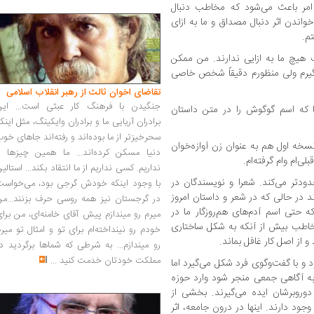
ر باعث می‌شود که مخاطب دنبال
واندن اثر دنبال مصداق و ما به ازای
م.
یچ ما به ازایی ندارند. من ممکن
یرم ولی منظورم دقیقاً شخص خاصی
تقاضای اخوان ثالث از رهبر انقلاب اسلامی
جنگیدن با فرهنگ کار عبثی است... این
ا که اسم گوگوش را در متن داستان
برادران آریایی ما و برادران وایکینگ، مثل اینک
سحرخیزتر از ما بوده‌اند و رفته‌اند جاهای خو
ه اول هم به عنوان زن آوازه‌خوان
دنیا مسکن کرده‌اند... ما همین چیزها را
ی‌ام وام گرفته‌ام.
نداریم. کسی نداریم از ما انتقاد بکند... استالی
دتر می‌کند. شعرا و نویسندگان در
با وجود اینکه خودش گرجی بود، می‌خواست
د در حالی که در شعر و داستان امروز
در گرجستان نیز همه روسی حرف بزنند...من
حتی اسم آدم‌های هم‌روزگار ما در
میرم رو میندازم پیش آقای خامنه‌ای، من برا
خاطب بیش از آنکه به شکل ساختاری
خودم رو نینداخته‌ام برای تو و امثال تو میر
و از اصل کار غافل بماند.
رو میندازم... به شرطی که شماها برگردید د
مملکت خودتان خدمت کنید
...
 و با گفت‌وگوی فرد شکل می‌گیرد اما
به آگاهی جمعی منجر شود وارد حوزه
دوروبرشان ایده می‌گیرند. بخشی از
جود دارند. اینها در درون جامعه، اثر