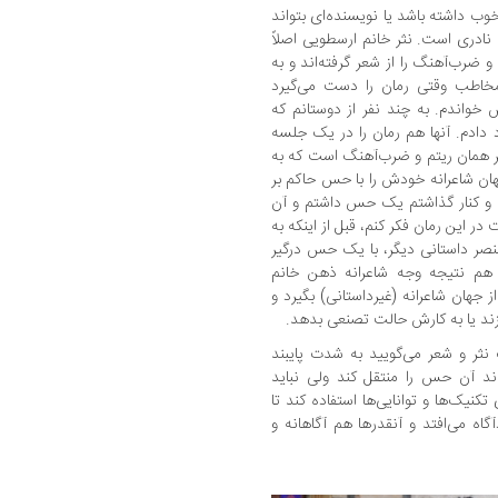
وب داشته باشد یا نویسنده‌ای بتواند
 نادری است. نثر خانم ارسطویی اصلاً
 ضرب‌آهنگ را از شعر گرفته‌اند و به
مخاطب وقتی رمان را دست می‌گیرد
خواندم. به چند نفر از دوستانم که
د دادم. آنها هم رمان را در یک جلسه
ثر همان ریتم و ضرب‌آهنگ است که به
هان شاعرانه خودش را با حس حاکم بر
دم و کنار گذاشتم یک حس داشتم و آن
در این رمان فکر کنم، قبل از اینکه به
عنصر داستانی دیگر، با یک حس درگیر
 هم نتیجه وجه شاعرانه ذهن خانم
جهان شاعرانه (غیرداستانی) بگیرد و
زند یا به کارش حالت تصنعی بدهد.
 نثر و شعر می‌گویید به شدت پایبند
اند آن حس را منتقل کند ولی نباید
کنیک‌ها و توانایی‌ها استفاده کند تا
اه می‌ا‌فتد و آنقدرها هم آگاهانه و