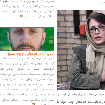
برمی‌گزیند، نه پیروزی است و نه تسلیم. ا
ت.
راهی دیگر را انتخاب می‌کند: پذیرفتن شکس
تاریخی، بدون آنکه به خیانت، گریز از واقعی
یا انکار زندگی پناه ببرد
...
اونای آرام در گفت‌وگو با فاروک شهیچ‭
گویی انسان‌ها ترمزِ خود را از دست داده‌اند 
آن کُدِ اخلاقی که نگهبان عقل سلیم بود،
فروریخته است. در دنیای امروز، همه
می‌خواهند فاشیست باشند؛ یعنی می‌خواهند
نفرت، محورِ زندگی‌شان باشد... ما با گوشت 
پوست خود احساس کردیم «دیگری» بودن
چه معنایی دارد... نوشتن پاسخی است به
وشتن و چاپ این اثر برایمان بگویید.
بی‌عدالتی‌هایی که ما را احاطه کرده‌اند، و د
عین حال، ستایشی است از زیبایی زندگی و
ر بوداپست» اتودهای اولیه خوف را