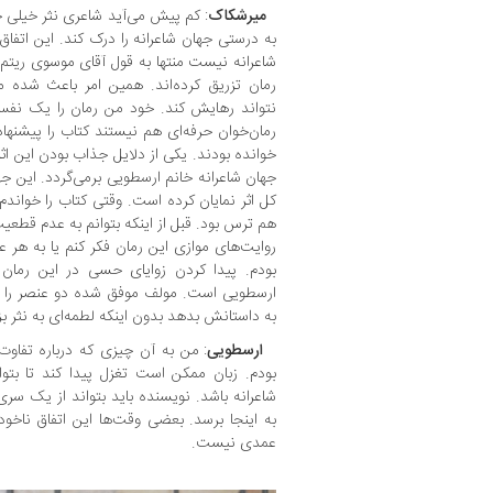
میرشکاک
: کم پیش می‌آید شاعری نثر خیلی خ
به درستی جهان شاعرانه را درک کند. این اتفاق
شاعرانه نیست منتها به قول آقای موسوی ریتم و
رمان تزریق کرده‌اند. همین امر باعث شده 
نتواند رهایش کند. خود من رمان را یک نفس 
رمان‌خوان حرفه‌ای هم نیستند کتاب را پیشنها
خوانده بودند. یکی از دلایل جذاب بودن این ا
جهان شاعرانه خانم ارسطویی برمی‌گردد. این ج
کل اثر نمایان کرده است. وقتی کتاب را خوان
هم ترس بود. قبل از اینکه بتوانم به عدم قطعیت 
روایت‌های موازی این رمان فکر کنم یا به هر 
بودم. پیدا کردن زوایای حسی در این رمان
ارسطویی است. مولف موفق شده دو عنصر را از 
به داستانش بدهد بدون اینکه لطمه‌ای به نثر ب
ارسطویی
: من به آن چیزی که درباره تفاوت
بودم. زبان ممکن است تغزل پیدا کند تا بتو
شاعرانه باشد. نویسنده باید بتواند از یک سری ت
به اینجا برسد. بعضی وقت‌ها این اتفاق ناخودآگ
عمدی نیست.