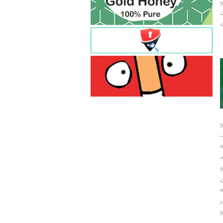
و
ت
ت
و
و
ر