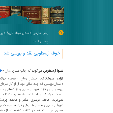
رمان خارجی
داستان کوتاه
تاریخ
دین 
پس از کتاب
خوف ارسطویی نقد و بررسی شد
شیوا ارسطویی
می‌گوید که چاپ شدن رمان «
خ
آزاده میرشکاک
: انتشار رمان «خوف» بهان
داستان‌نویسی که چند سالی بود از او کار تازه‌ا
بررسی رمان تازه شیوا ارسطویی، از کسانی دع
ادبیات درگیرند و ادبیات، دغدغه و مشغله 
نمی‌برند. حافظ موسوی؛ شاعر و محمد چرمشی
شیوا ارسطویی و ما را همراهی کردند. مباحث ج
همین امر باعث شد در تنظیم نشست، از بخش‌