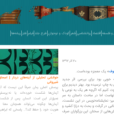
و فلسفه
اقتصاد
روانشناسی
شعر
کودک و نوجوان
طرح جلد
فیلم
طنز
ریشه‌ها
20 آذر 1392
وف
» یک معجزه بوده‌است.
خوانشی تحلیلی از آینه‌های دردار | اسحاق
ه خوبی بود برای بررسی اثر جدید
شیروانی
ی به چاپ نرسیده بود. بهتر دیدیم برای
پرسش اصلی رمان صرفاً این نیست که آیا
وت کنیم که اگرچه هر یک به نوعی با
آرمان‌ها شکست خورده‌اند یا نه.پرسش
آنهاست اما در ساحت داستان به سر
عمیق‌تر این است: انسان پس از شکست
ر؛ نمایشنامه‌نویس در این نشست،
آرمان‌ها چگونه می‌تواند همچنان معنا و
البی در گرفت و بحث به درازا کشید و
هویت خود را حفظ کند؟... پاسخی که ابراهی
هایی از سخنان این بزرگواران صرف