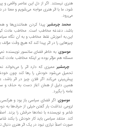
هنری نیستند. اگر از دل این عناصر واقعی و پ
شود، ما با اثر هنری مواجه می‌شویم و معنا در دل 
می‌رود.
محمد چرمشیر
: پیدا کردن همانندی‌ها و ه
باشد، دغدغه مخاطب است. مخاطب عادت کرده د
این به آموزش غلط مخاطب و به آن نگاه سیاس
چیزهایی را در اثر پیدا کند که هیچ وقت مؤلف به
موسوی
: به خاطر فضای سانسور نویسنده نمی‌
مسئله هم مؤثر بوده بر اینکه مخاطب عادت کند 
چرمشیر
: ممیزی که دارد اثر را می‌خواند نمی
تحمیل می‌شود خودش را رها کند چون خودش نگ
پیش‌بینی می‌کند اگر فلان چیز در اثر باشد، ع
همین دلیل از همان آغاز دست به حذف و سانس
عامه را بگیرد.
موسوی
: اگر فضای سیاسی باز بود و هرکسی 
لزومی نداشت بار گفتن خیلی از حرف‌ها به دوش
شاعر و نویسنده با نمادها حرفش را بزند. اصل
کند. منتقد سیاسی باید کار خودش را بکند شاع
صورت اصلاً نیازی نبود در یک اثر هنری دنبال 