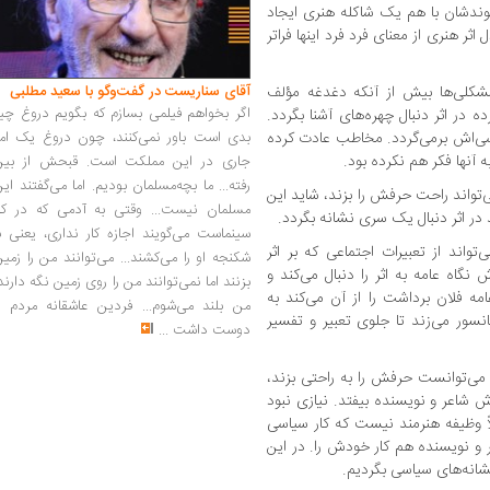
یوندشان با هم یک شاکله هنری ایجاد
اثر هنری از معنای فرد فرد اینها فراتر
آقای سناریست در گفت‌وگو با سعید مطلبی
مشکلی‌ها بیش از آنکه دغدغه مؤلف
اگر بخواهم فیلمی بسازم که بگویم دروغ چی
ر اثر دنبال چهره‌های آشنا بگردد.
بدی است باور نمی‌کنند، چون دروغ یک امر
ی‌اش برمی‌گردد. مخاطب عادت کرده
 آنها فکر هم نکرده بود.
جاری در این مملکت است. قبحش از بین
رفته... ما بچه‌مسلمان بودیم. اما می‌گفتند ای
تواند راحت حرفش را بزند، شاید این
مسلمان نیست... وقتی به آدمی که در کار
در اثر دنبال یک سری نشانه بگردد.
سینماست می‌گویند اجازه کار نداری، یعنی ب
‌تواند از تعبیرات اجتماعی که بر اثر
شکنجه او را می‌کشند... می‌توانند من را زمی
اه عامه به اثر را دنبال می‌کند و
بزنند اما نمی‌توانند من را روی زمین نگه دارند
امه فلان برداشت را از آن می‌کند به
من بلند می‌شوم... فردین عاشقانه مردم را
ور می‌زند تا جلوی تعبیر و تفسیر
دوست داشت
...
می‌توانست حرفش را به راحتی بزند،
 شاعر و نویسنده بیفتد. نیازی نبود
اً وظیفه هنرمند نیست که کار سیاسی
ر و نویسنده هم کار خودش را. در این
نشانه‌های سیاسی بگردیم.