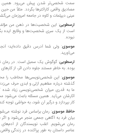
سمت شخصی‌تر شدن پیش می‌رود. همین ام
مصادیق واقعی کاراکترها بگردد. مثلاً من حین خ
عینی دیپلمات و کاوه در جامعه امروزمان می‌گشت
ارسطویی
: این شخصیت‌ها در ذهن من مؤلف ه
است از یک سری شخصیت‌ها و وقایع ایده بگ
نبوده.
موسوی
: ولی شما آدرس دقیق داده‌اید؛ آنج
می‌آورید.
ارسطویی
: گوگوش یک سمبل است. در رمان نسخ
بوده. به خاطر مستند جلوه دادن اثر، از کارهای قبل
موسوی
: این شخصی‌نویسی‌ها مخاطب را محدو
گذشته درباره مفاهیم ازلی و ابدی حرف می‌زدن
ما به قدری میزان شخصی‌نویسی زیاد شده که 
آثارشان می‌آید. همین مسئله باعث می‌شود م
کار بپردازد و درگیر آن شود، به حواشی توجه کند 
حافظ
موسوی
: رمان براساس فرد نوشته می‌شود
بیان فرد به آگاهی جمعی منجر می‌شود و اگر 
رمان می‌شویم. اغلب نویسندگان از آدم‌های 
عناصر داستان به طور پراکنده در زندگی واقعی و