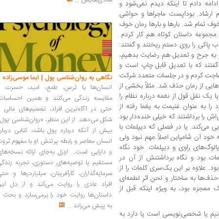
شادی‌هایش
...
روع کردم و هی ادامه دادم تا اینکه دیدم نمی‌شود و
 ارشاد. بوداپست ماجراها و حواشی
وف تمام شد. بارها و بارها رمان خوف
جموعه داستان کوتاه هم کار کردم.
 پاکی را روی دستم ریختند و گفتند:
 به جرح و تعدیل هم رضایت بدهیم،
 گفتند که با تعدیل قابل چاپ است و
سماجت کردم و در جلسات متعدد شرکت
نگاهی به روان‌شناسی پول | ایما موسی‌زاده
هایی از رمان حذف شد. مثلاً بخشی از
انسان‌ها با ترس، طمع، امید، حسرت و
 یک نقل قول از نغمه درباره نظام را
مقایسه زندگی می‌کنند و همین احساسات،
 را به عنوان غنیمت به یغما رفته از
حتی در آگاه‌ترین افراد، تصمیم‌های مالی ر
ش را برداشتند که خیلی خنده‌دار بود
شکل می‌دهد. از این منظر، «روان‌شناسی پول
 می‌کند. یا در فصلی که دیپلمات با
بیش از آنکه درباره پول باشد، کتابی دربار
ه خود آن شامپاین اصلاً مهم نبود ولی
انسان معاصر و رابطه پرتنش او با مفهوم ثرو
الوگ‌های راوی و دیپلمات. خود نگاه
و دارایی است... اوزل به‌جای ارائه نسخه‌ها
ات بود و نگاه برداشتنش از آن در
مستقیم یا توصیه‌های دستوری، تجربه زندگی
. علاوه بر این یک‌سری کلمات را از
سرمایه‌گذاران، کارآفرینان، میلیاردرها و حت
حذف‌ها به ساختار و لحن اثر لطمه‌ای
افراد عادی را روایت می‌کند و از دل این
 معجزه بود، به ویژه اینکه قبل از
داستان‌ها روایت خود را برمی‌سازد و بحث ر
به پیش می‌راند
...
وانیم یا شخصی‌نویسی است یا دارد به