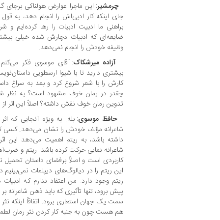
چرمشیر
: این ماجرا عوارض هولناکی برجای گذ
جای اینکه کار ادبی‌اش را انجام دهد، به قول 
براهنی ما ادبیت ادبیات را رها کرده‌ایم و شر
ضایعه‌ای که ادبیات دچارش شده خیلی بیشتر
وظیفه خودش را انجام نمی‌دهد.
آزاده میرشکاک
: آقای موسوی فکر می‌کنم 
بیشتری دارید تا با شیوا ارسطویی داستان‌نو
کارش را با شعر شروع کرد و بعد به سراغ داس
چقدر در رمان خوف مشهود است؟ به نظر شما
تدوین رمان خوف نقش داشته؟ اصلاً این اثر از
حا
فظ
موسوی
: بله. به ویژه آنجایی که اث
شاعرانه مؤلف خودش را نشان می‌دهد. کسی که ب
داشته باشد، به ریتم اهمیت می‌دهد این اث
شاعرانه نمایی حرکت کرده باشد. ریتم و ضرب‌آهنگ
کاربردی است و اصلاً برفضای داستان تحمیل ن
این ریتم را در دیالوگ‌های دیپلمات نمی‌بینیم 
ریتم وجود دارد. من اعتقاد ندارم که ادبیات 
پیش برود، تنها تأثیری که باید ذهن شاعرانه بر ا
سمت یک جهان استعاری برود. اتفاقاً اینکه نثر ا
هم هست چون به جنبه کار کردن نثر رمان لطمه