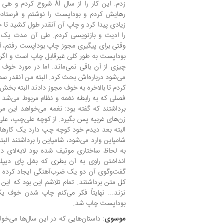
زدم. این کار را از سال 81 ش
رهایش کردم و بوداپست را نوشتم و فرستادم
زیادی پیدا کرد و چاپ آن آنقدر طول کشید تا خ
را ادیت و بازنویسی کردم. طی آن مدت یک م
وقتی برای پیگیری مجوز چاپ بوداپست رفتم، آب
بوداپست به طور کلی غیرقابل چاپ است و اگر
چیزی از آن باقی نمی‌ماند. اما در مورد خوف
می‌شود درباره‌اش بحث کرد. البته من آنقدر 
کردم تا بالاخره به خوف مجوز دادند البته بخش‌
فصلی که به رابطه نغمه و نظام مربوط می‌شد یا
برداشتند که گفته بود: نغمه می‌خواهد این مرد
زن‌های غربیه پس بگیرد. از کوچه علی‌چپ، علی‌ا
البته بعد دیدم خود کوچه چپ دارد یک کارهایی
شامپاین وارد می‌شود، شامپاین را برداشتند البت
به لحاظ ساختاری موتیف شده بود لابه‌لای دی
انداختن راوی به آن بطری که بغل پای دیپلم
گفت‌وگوی آن دو یک ضرب‌آهنگی ایجاد کرده بود
کل متن برداشتند. تمام تلاشم این بود که این 
نزند... نهایتاً فکر می‌کنم چاپ شدن خوف یک
بوداپست چاپ شد.
موسوی
: داستان‌هایی که در این سال‌ها می‌خ