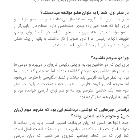
‌کردند که ما می‌دانیم مؤتلفه نقش زیادی در قدرت دارد.
 سفر اول، شما را به عنوان عضو مؤتلفه میدانستند؟
 را به عنوان یک گروه مستندساز می‌شناختند و نه عضو مؤتلفه و
ای آنها که همه چیز رده بندی مشخصی دارد، سطح‌مان پایین‌تر از
و مؤتلفه بود. البته چون با اعضای مؤتلفه در یک کاروان بودیم،
یعتا آنها با رئیس ما (آقای صولی) کار داشتند و بقیه را یک شکل
‌دیدند و خیلی کار جداگانه‌ای با ما نداشتند.
ا دو مترجم داشتید؟
ای این که دو ماشین بودیم و یکی رئیس کاروان را می‌برد و دومی ما
. برای هر ماشین دو مترجم گذاشته بودند اما مترجمی که در ون ما
د، به نظر می‌آمد فارسی بلد نباشد و فقط انگلیسی را متوجه می‌شود
ا مترجم اصلی گروه، فارسی را خیلی خوب صحبت می‌کرد. در سفر
م هم یک خانمی مترجم بود که او هم زبان فارسی خوانده بود و
یا به ایران هم سفر کرده بود.
اساس چیزهایی که نوشتی، برداشتم این بود که مترجم دوم (زبان
ن) و مترجم خانم، امنیتی بودند؟
ما آنجا هر کسی که زبان می‌داند، امنیتی است. باید زبان بداند تا
واند اطلاعات جابه جا کند؛ بنابراین حتما در دستگاه امنیت فعال است؛
ا این که در اتحاد جماهیر شوروی هر کسی که زبان فارسی