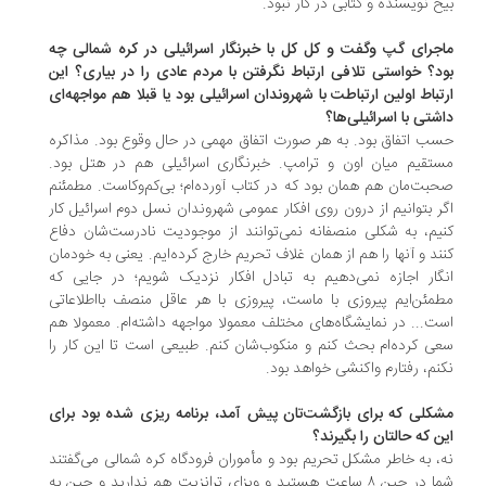
خ نویسنده و کتابی در کار نبود.
جرای گپ وگفت و کل کل با خبرنگار اسرائیلی در کره شمالی چه
د؟ خواستی تلافی ارتباط نگرفتن با مردم عادی را در بیاری؟ این
تباط اولین ارتباطت با شهروندان اسرائیلی بود یا قبلا هم مواجهه‌ای
شتی با اسرائیلی‌ها؟
ب اتفاق بود. به هر صورت اتفاق مهمی در حال وقوع بود. مذاکره
تقیم میان اون و ترامپ. خبرنگاری اسرائیلی هم در هتل بود.
بت‌مان هم همان بود که در کتاب آورده‌ام؛ بی‌کم‌وکاست. مطمئنم
ر بتوانیم از درون روی افکار عمومی شهروندان نسل دوم اسرائیل کار
یم، به شکلی منصفانه نمی‌توانند از موجودیت نادرست‌شان دفاع
ند و آنها را هم از همان غلاف تحریم خارج کرده‌ایم. یعنی به خودمان
گار اجازه نمی‌دهیم به تبادل افکار نزدیک شویم؛ در جایی که
مئن‌ایم پیروزی با ماست، پیروزی با هر عاقل منصف بااطلاعاتی
ت... در نمایشگاه‌های مختلف معمولا مواجهه داشته‌ام. معمولا هم
ی کرده‌ام بحث کنم و منکوب‌شان کنم. طبیعی است تا این کار را
نم، رفتارم واکنشی خواهد بود.
کلی که برای بازگشت‌تان پیش آمد، برنامه ریزی شده بود برای
ن که حالتان را بگیرند؟
، به خاطر مشکل تحریم بود و مأموران فرودگاه کره شمالی می‌گفتند
شما در چین ۸ ساعت هستید و ویزای ترانزیت هم ندارید و چین به