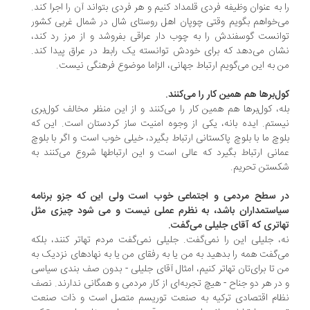
 به عنوان وظیفه فردی قلمداد کنیم و هر فردی بتواند آن را اجرا کند.
‌خواهم بگویم وقتی چوپان اهل روستای شال در شمال غربی کشور
انست گوسفندش را به چوب دار عراقی بفروشد و از مرز رد کند،
ان می‌دهد که برای خودش توانسته یک رابط در عراق پیدا کند.
 به این می‌گویم ارتباط جهانی، الزاما موضوع فرهنگی نیست.
ل‌برها هم همین کار را می‌کنند.
ه، کول‌برها هم همین کار را می‌کنند و از این منظر مخالف کول‌بری
ستم. ایده بانه، یکی از وجوه امنیت ساز کردستان است. این که
وچ ما با بلوچ پاکستانی ارتباط بگیرد، خیلی خوب است و اگر با بلوچ
انی ارتباط بگیرد که عالی است و این ارتباطها شروع می‌کنند به
ستن تحریم.
 سطح مردمی و اجتماعی خوب است ولی این که جزو برنامه
استمداران باشد، به نظرم عملی نیست و می شود چیزی مثل
اتری که آقای جلیلی می‌گفت.
، جلیلی این را نمی‌گفت. جلیلی نمی‌گفت مردم تهاتر کنند، بلکه
‌گفت همه را بدهید به من یا به رفقای من یا به نهادهای نزدیک به
 تا برای‌تان تهاتر کنیم، امثال آقای جلیلی - بدون صف بندی سیاسی
در هر دو جناح - هیچ تجربه‌ای از کار مردمی و همگانی ندارند. نصف
ام اقتصادی ترکیه به صنعت توریسم متصل است و ذات صنعت