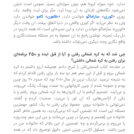
ارد. خود سوژه کرونا هم، چون سوژه‌ای بسیار عمومی است خیلی
ی‌شود نگاه‌های تازه‌ای به آن پیدا کرد، مگر برای ثبت واقعه. یک
زی «
کوری
»
ساراماگو
خواندن دارد، «
طاعون
»
کامو
خواندن دارد
ی به نظر می‌آید اگر کوری واقعی در دنیا اتفاق بیفتد، آن وقت دیگر
وری» ساراماگو خواندن ندارد و این تجربه‌ای است که همه داریم؛ در
 یک تجربه، نوشتن راجع به آن معمولا به جز مسئله مستندنگاری و
قع نگاری وجه دیگری نمی‌تواند داشته باشد.
چی شد که به کره شمالی رفتی و آیا از قبل ایده و 250 برنامه‌ای
ای رفتن به کره شمالی داشتی؟
 مقدمه کتاب قسمتی‌اش را شرح دادم. همیشه آرزو داشتم به کره
الی بروم و قبل از این سفر هم دو سه بار برای رفتن اقدام کردم که
به نتیجه نرسید. نزدیک ترین بار سال ۲۰۱۰ بود که حدود ۲۰ روز چین
دم و متوجه شدم از چین کاروانهایی به سمت پیونگ یانگ می‌روند
می‌آیند. تصمیم گرفتم با آن کاروان‌ها به کره شمالی بروم. رفتم و با
ی از آژانس‌هایی که آن تور را می‌برد، صحبت کردم و گفتند
ی‌توانی با خانواده بروی. معمولا برای رفتن به یک کشور مهمترین
ئله این است که تضمین کنید که برمی‌گردید، به همین خاطر گفتم
نواده من (همسر و پسرم) در چین می‌مانند و من این سفر چندروزه
 می‌روم و برمی‌گردم و چه تضمینی از این بالاتر که خانواده من در
ن باشند. مسئول آژانس چینی خیلی دقیق توضیح داد که در همه