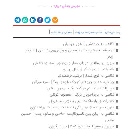
.
.
..............
..............
تجربه‌ی زندگی دوباره
|
|
|
 امیرخانی
خاطره، سفرنامه‌ و روایت
معرفی و نقد کتاب
نگاهی به خردکشی | اهورا جهانیان
در حاشیه فتیشیسم در موسیقی و واپس‌روی شنیدن |  آیدین 
آریافر
مروری بر رساله‌ای در باب مدارا و بردباری | محمود فاضلی
خاطرات سه نفر دیگر از رجال پهلوی
نگاهی به کوچ شامار | فرشید فرهمندنیا
چرا باید خدای چیزهای کوچک را بخوانیم؟ | سمیه مهرگان
من پناهنده نیستم در گفت‌وگو با رضوی عاشور
نگاهی به ماجراجویان بزرگ | معصومه توکلی
خاطرات جانباز ملک‌حسینی با بوی تند خردل
جلال ناخوانده از غرب‌زدگی تا خدمت و خیانت روشنفکران
نگاهی به ایران بین ناسیونالیسم اسلامی و سکولاریسم | حسین 
سلامی
مروری بر سقوط اقتصادی ‎۲۰۰۸ | جواد لگزیان