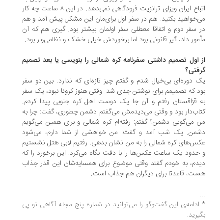
اتباع ایران ویزای ترانزیت فرودگاهی نمی‌دهد. در این ۸ ساعت چه کار
‌خواهید بکنید. هم در سفر اول برای‌مان این مشکل پیش آمد و هم
 سفر دوم و اتفاقا معطلی سفر اولمان بیشتر بود. گیری هم که آن
مور داد، گیر قانونی بود اما برخوردش خیلی خشک و نظامی‌وار بود.
 اول تصمیم داشتی سفرنامه کره شمالی را بنویسی یا بعد تصمیم
فتی؟
 دوره‌ای بی‌خیال شدم و گفتم چیز تازه‌ای که ندارد. بین دو سفر
د که تصمیمم برای نوشتن جدی شد. وقتی هنوز کرونا نبود، یک سفر
 قزاقستان رفتم و آن جا یک دوست اهل کره جنوبی پیدا کردم.
اب‌دار بود و وقتی می‌دیدمش می‌گفتم دشمن چطوری، گفت: چرا به
 می‌گویی دشمن؟ گفتم: رفته‌ام کره شمالی و برای همین می‌گویم
من. یک شب آمد و گفت: من خواهشی از شما دارم، می‌شود
س‌های کره شمالی را به من نشان بدهی. رفتیم لابی هتل نشستیم
حدود یک ساعت عکس‌ها را با دقت نگاه می‌کرد. این برخورد را که
دم، به خودم گفتم وقتی موضوع برای همسایه‌شان این قدر جذاب
ت، قاعدتا برای دیگران هم جذاب است.
ادامه‌ی این گفت‌وگو را می‌توانید در شماره پنج مجله آگاهی نو پی
یرید.