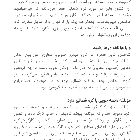
ورهای دنیا مسئله این است که براساس چه تضمینی برمی گردید از
 کشور ولی در مورد کره شمالی همه می‌دانند که می‌خواهید
گردید؛ مسئله این است که امکان ورود نداری! این کاروان محدود
تص چینی‌هاست. بعدتر هم یک بار از تهران و از طریق سفارت کره
الی اقدام کردم که گفتند اصلا چنین چیزی امکان ندارد تا این که
ضوع این پیشنهاد پیش آمد.
با مؤتلفه‌ای‌ها رفتید ...
خص ترین همراه ما آقای مهدی صولی، معاون امور بین الملل
تلفه بود ولی واقعیتش این است که پیشنهاد سفر را فرزند آقای
ایی (حسین دعایی) به من داد. اولش نمی‌دانستم با چه گروهی
ر خواهیم رفت و بعد هم که شنیدم، برایم فرقی نمی‌کرد، با هر
وهی حاضر بودم به کره شمالی بروم و این موضوع اصلا برایم
ضوعی سیاسی نبود که مهم باشد. با چه گروهی بروم.
تلفه رابطه خوبی با کره شمالی دارد.
تلفه با حزب کارگر کره شمالی به یک معنا خواهر خوانده هستند. من
جا متوجه شدم که مؤتلفه پیوند نزدیکی با حزب کارگر دارد و تصور
ب کارگر این بود که مؤتلفه در ایران همان جایگاه حزب کارگر در کره
الی را دارد. اعضای سطح بالای حزب کارگر حتما از مناسبات داخلی و
ایش نیروهای سیاسی ایران مطلع هستند ولی در دیدارهای‌شان ابراز