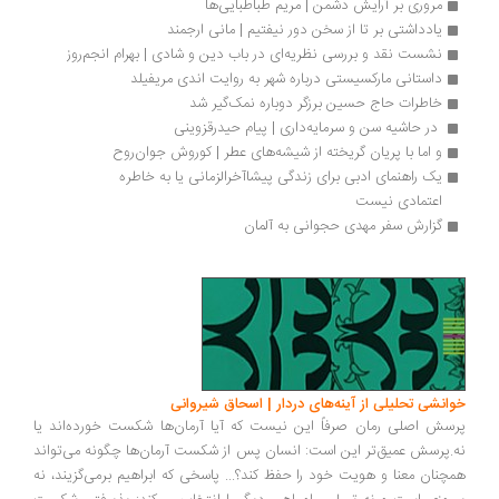
مروری بر آرایش دشمن | مریم طباطبایی‌ها
یادداشتی بر تا از سخن دور نیفتیم | مانی ارجمند
نشست نقد و بررسی نظریه‌ای در باب دین و شادی | بهرام انجم‌روز
داستانی مارکسیستی درباره شهر به روایت اندی مریفیلد
خاطرات حاج حسین برزگر دوباره نمک‌گیر شد
 در حاشیه سن و سرمایه‌داری | پیام حیدرقزوینی
و اما با پریان گریخته از شیشه‌های عطر | کوروش جوان‌روح
یک راهنمای ادبی برای زندگی پیشاآخرالزمانی یا به خاطره 
اعتمادی نیست
گزارش سفر مهدی حجوانی به آلمان
انشی تحلیلی از آینه‌های دردار | اسحاق شیروانی
سش اصلی رمان صرفاً این نیست که آیا آرمان‌ها شکست خورده‌اند یا
.پرسش عمیق‌تر این است: انسان پس از شکست آرمان‌ها چگونه می‌تواند
چنان معنا و هویت خود را حفظ کند؟... پاسخی که ابراهیم برمی‌گزیند، نه