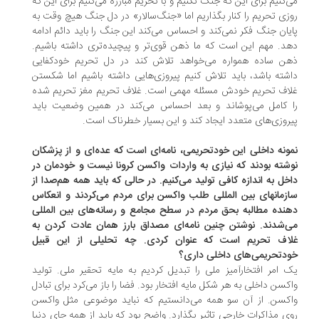
‌کنیم برای این که جنگ نکنیم و با تحریم مبارزه می‌کنیم برای این که
زی تحریم را کنار بگذاریم اما «جنگ‌سالار» در دل جنگ هیچ وقت به
یان جنگ فکر نمی‌کند و احساس می‌کند این جنگ را باید دائم ادامه
د. مهم این است که ما ذهن قوی‌تر و پیچیده‌تری داشته باشیم.
ن ساده همواره می‌خواهد تلاش کند در دل تحریم خودکفایی
شته باشد، باید تلاش کنیم پیروزی‌هایی داشته باشیم اما شکستن
اف تحریم خودش مسئله مهمی است. غلاف تحریم مغز تحریم شده
 کامل می‌پوشاند و بعد احساس می‌کند در همین وضعیت باید
روزی‌های متعدد ایجاد کند و این بسیار خطرناک است.
ونه داخلی این خودتحریمی، نامه‌ای است که عده‌ای و از پزشکان
شته بودند که نیازی به واردات واکسن کرونا نیست و خودمان در
خل به اندازه کافی تولید می‌کنیم. در حالی که باید همه هم‌صدا از
زمانهای بین المللی طلب واکسن برای مردم می‌کردند و انعکاس
نده مطالبه بحق مردم در سطح مجامع و رسانه‌های بین المللی
‌شدند. نوشتن چنین نامه‌ای مصداق بارز همان عادت کردن به
اف تحریم است که عنوان کردی. چه تحلیلی از این قبیل
دتحریمی‌های داخلی داری؟
 امر افتخارآمیز ملی را تبدیل کردیم به مایه تحقیر ملی. تولید
کسن داخلی به هر شکل مایه افتخار بود. فضا را باز می‌کرد برای تبادل
کسن. از آن سو همه می‌دانستیم که نباید موضوعی مثل واکسن
ی مذاکرات خارجی تاثیر بگذارد. واضح بود که باید از همه جای دنیا