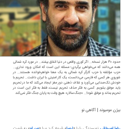
حدود ۳۰ هزار نسخه... اگر کوری واقعی در دنیا اتفاق بیفتد... در مورد کره شمالی
ه می‌دانند که می‌خواهی برگردی؛ مسئله این است که امکان ورود نداری...
ب مؤتلفه با حزب کارگر کره شمالی به یک معنا خواهرخوانده هستند... در
روی هر کسی که فارسی می‌دانست، یک کار امنیتی با ایران داشت... تحریم با
دش تک‌صدایی می‌آورد و غلاف ذهنی دور مغز ایجاد می‌کند که ما در تحریم
ید موفق بشویم. کسی به فکر حذف تحریم نیست، فقط به فکر این است در
ریم بماند و موفق شود!... «جنگ‌سالار» هیچ وقت به پایان جنگ فکر نمی‌کند
ژن مومیوند | آگاهی نو
ا امیرخانی
نویسندگی را با «
ارمیا
» شروع کرد و با «
من او
» به شهرت