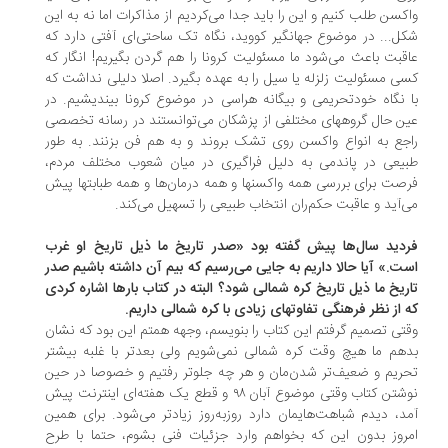
کسن طلب کنیم و این را باید جدا می‌کردیم از مذاکرات اما نه به این
ل... در موضوع جهانگیر کووید، نگاه تک ساحتی‌ای آفتی دارد که
قبت باعث می‌شود ما مسئولیت کرونا را هم گردن بگیریم! انگار که
ی مسئولیت زلزله یا سیل را به عهده بگیرد. اصلا دلیلی نداشت که
 نگاه خودتحریمی و بیگانه هراسی در موضوع کرونا بیندیشیم. در
ن حال گروههای مختلفی از پزشکان می‌توانستند در رسانه تخصصی
جع به انواع واکسن روی تشک بروند و به هم فن بزنند. به طور
یعی در پاندمی به دلیل فراگیری در میان شعوب مختلف مردم،
صت برای بررسی همه‌ واکسنها و همه درمان‌ها و همه طبابتها پیش
‌آید و عاقبت حکم‌ران انتخاب طبیعی را تسهیل می‌کند.
دید سال‌ها پیش گفته بود «صدر تاریخ ما ذیل تاریخ او غرب
ت.» آیا حالا داریم به جایی می‌رسیم که بیم آن داشته باشیم صدر
ریخ ما ذیل تاریخ کره شمالی شود؟ البته در کتاب بارها اشاره کردی
 از نظر فرهنگی تفاوتهای زیادی با کره شمالی داریم.
تی تصمیم گرفتم این کتاب را بنویسم، وجهه همتم این بود که نشان
هم ما هیچ وقت کره شمالی نمی‌شویم ولی بعدتر با غلبه بیشتر
ریم و ضعیف‌تر شدن‌مان و هر چه جلوتر رفتیم و خصوصا در حین
نوشتن کتاب وقتی موضوع آبان ۹۸ و قطع یک هفته‌ای اینترنت پیش
د، دیدم شباهت‌هایمان دارد روزبه‌روز زیادتر می‌شود. برای همین
روز بدون این که بخواهم وارد جزئیات فنی بشوم، حتما با طرح