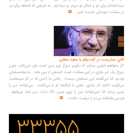
نداخته‌ام برای تو و امثال تو میرم رو میندازم... به شرطی که شماها برگردید
 مملکت خودتان خدمت کنید
...
ای سناریست در گفت‌وگو با سعید مطلبی
ر بخواهم فیلمی بسازم که بگویم دروغ چیز بدی است باور نمی‌کنند، چون
وغ یک امر جاری در این مملکت است. قبحش از بین رفته... ما بچه‌مسلمان
دیم. اما می‌گفتند این مسلمان نیست... وقتی به آدمی که در کار سینماست
‌گویند اجازه کار نداری، یعنی با شکنجه او را می‌کشند... می‌توانند من را
ین بزنند اما نمی‌توانند من را روی زمین نگه دارند، من بلند می‌شوم...
دین عاشقانه مردم را دوست داشت
...