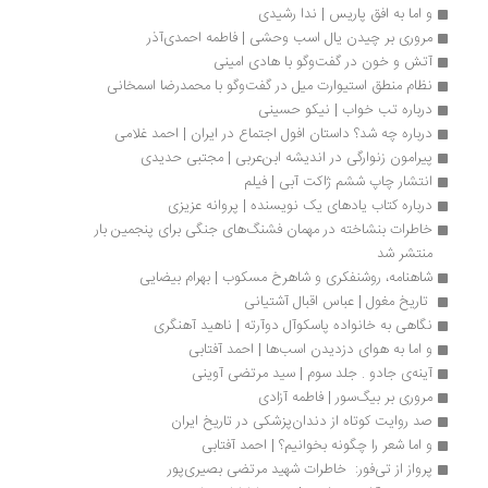
و اما به افق پاریس | ندا رشیدی
مروری بر چیدن یال اسب وحشی | فاطمه احمدی‌آذر
آتش و خون در گفت‌وگو با هادی امینی
نظام منطق استیوارت میل در گفت‌وگو با محمدرضا اسمخانی
درباره تب خواب | نیکو حسینی
درباره چه شد؟ داستان افول اجتماع در ایران | احمد غلامی
پیرامون زنوارگی در اندیشه ابن‌عربی | مجتبی حدیدی
انتشار چاپ ششم ژاکت آبی | فیلم
درباره کتاب‏ یادهای یک نویسنده | پروانه عزیزی
خاطرات بنشاخته در مهمان فشنگ‌های جنگی برای پنجمین بار 
منتشر شد
شاهنامه، روشنفکری و شاهرخ مسکوب | بهرام بیضایی
 تاریخ مغول | عباس اقبال آشتیانی
نگاهی به خانواده پاسکوآل دوآرته | ناهید آهنگری
و اما به هوای دزدیدن اسب‌ها | احمد آفتابی
آینه‌ی جادو . جلد سوم | سید مرتضی آوینی
مروری بر بیگ‌سور | فاطمه آزادی
صد روایت کوتاه از دندان‌پزشکی در تاریخ ایران
و اما شعر را چگونه بخوانیم؟ | احمد آفتابی
پرواز از تی‌فور:  خاطرات شهید مرتضی بصیری‌پور