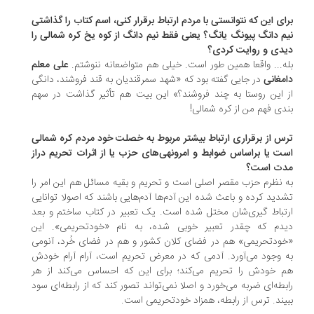
ای این که نتوانستی با مردم ارتباط برقرار کنی، اسم کتاب را گذاشتی
م دانگ پیونگ یانگ؟ یعنی فقط نیم دانگ از کوه یخ کره شمالی را
دی و روایت کردی؟
ه... واقعا همین طور است. خیلی هم متواضعانه ننوشتم.
علی معلم
مغانی
در جایی گفته بود که «شهد سمرقندیان به قند فروشند، دانگی
 این روستا به چند فروشند؟» این بیت هم تأثیر گذاشت در سهم
دی فهم من از کره شمالی!
س از برقراری ارتباط بیشتر مربوط به خصلت خود مردم کره شمالی
ت یا براساس ضوابط و امرونهی‌های حزب یا از اثرات تحریم دراز
ت است؟
 نظرم حزب مقصر اصلی است و تحریم و بقیه مسائل هم این امر را
دید کرده و باعث شده این آدم‌ها آدم‌هایی باشند که اصولا توانایی
تباط گیری‌شان مختل شده است. یک تعبیر در کتاب ساختم و بعد
دم که چقدر تعبیر خوبی شده، به نام «خودتحریمی». این
ودتحریمی» هم در فضای کلان کشور و هم در فضای خُرد، آنومی
 وجود می‌آورد. آدمی که در معرض تحریم است، آرام آرام خودش
 خودش را تحریم می‌کند؛ برای این که احساس می‌کند از هر
بطه‌ای ضربه می‌خورد و اصلا نمی‌تواند تصور کند که از رابطه‌ای سود
یند. ترس از رابطه، همزاد خودتحریمی است.