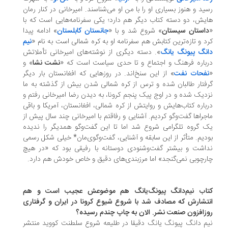
ید و هنوز بسیاری او را با من او می‌شناسند. امیرخانی در کنار رمان
یش، دو دسته کتاب دیگر هم دارد؛ یکی سفرنامه‌هایی است که با
استان سیستان
» شروع شد و با «
جانستان کابلستان
» ادامه پیدا
د و تازه‌ترین کتابش هم سفرنامه او به کره شمالی است به نام «
نیم
نگ پیونگ یانگ
». دسته دیگری از نوشته‌های امیرخانی تأملاتش
باره فرهنگ و اجتماع و تا حدی سیاست است که «
نشت نشا
» و
فحات نفت
» از این سنخ‌اند. در روزهایی که افغانستان بار دیگر
فتار طالبان شده و ترس از کره شمالی شدن بیش از گذشته به ما
دیک شده و در اوج پیک پنجم کرونا، به دیدن رضا امیرخانی رفتم و
باره کتاب‌هایش و روایتش از کره شمالی، افغانستان، آمریکا و باقی
جراها گفت‌وگو کردیم. آشنایی و رفاقتم با امیرخانی چند سال پیش از
 گروه تلگرامی شروع شد اما تا این گفت‌وگو همدیگر را ندیده
دیم. متأثر از این سابقه و آشنایی، گفت‌وگوی‌مان* خیلی شکل رسمی
اشت و بیشتر گفت‌وشنودی دوستانه با رفیقی بود که «در هیچ
رچوبی نمی‌گنجد» اما مرزبندی‌های دقیق و خاص خودش هم دارد.
اب نیم‌دانگ پیونگ‌یانگ هم موضوعش عجیب است و هم
تشارش که مصادف شد با شروع شیوع کرونا در ایران و گرفتاری
زافزون صنعت نشر. الان به چاپ چندم رسیده؟
م دانگ پیونگ یانگ دقیقا در طلیعه شروع سلطنت کووید منتشر