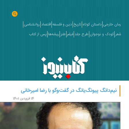
ان خارجی
داستان کوتاه
تاریخ
دین و فلسفه
اقتصاد
روانشناسی
ر
کودک و نوجوان
طرح جلد
فیلم
طنز
ریشه‌ها
پس از کتاب
نیم‌دانگ پیونگ‌یانگ در گفت‌وگو با رضا امیرخانی
14 فروردین 1401