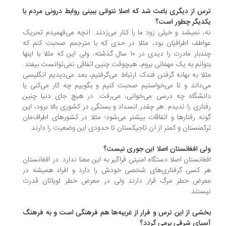
س از دیگری باعث شد که اصلا نتوانی ببینی روابط درونی مردم با
دیگر چطور است؟
، نمیشد و خیلی زود ما را کنار می‌زدند. آنچه می‌فهمیدم تحریک
اطف اطرافیان بود، مثلا در حدی که با مترجمم صحبت کنم که
چندبار مادرت را دیدی در ۱۰ سال گذشته، ولی این که مثلا با اینها
وانم به یک مهمانی بروم، هیچوقت چنین اتفاقی نمی‌توانست بیفتد.
لا به بهانه گرفتن فندک ارتباط می‌گرفتیم، بعد می‌دیدیم انگلیسی
‌داند و تا می‌خواستیم صحبت کنیم و بگوییم چه کار می‌کنی یا
نشگاه چه درسی می‌خوانی، می‌رفت. در هیچ جای دنیا چنین
تاری را ندیدم. هر چقدر انسداد و بستگی در کشوری بالا برود، این
نه رفتارها و اتفاقات بیشتر می‌شود؛ مثلا در کشورهای اطراف‌مان
کمنستان و کمتر از آن تاجیکستان تا حدودی این وضعیت را دارند.
ی افغانستان اصلا این جوری نیست؟
غانستان اصلا دستگاه امنیتی فراگیر به این معنا ندارد. در افغانستان
 کسی گرفتاری‌های شخصی خودش را دارد و افراد همیشه در
رض خطر مرگ قرار دارند ولی در معرض خطر لویاتان قدرت
ستند.
شی از این ترس و فرار از غریبه‌ها هم فرهنگی است و به فرهنگ
یای شرقی برمی گردد؟