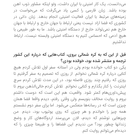
‌دانست، یک کار امنیتی با ایران داشت، ولو اینکه مشاور ذوب آهن
ده باشد. زبان فارسی را کسی یاد می‌گرفت که می‌خواست در
ینه‌های مرتبط با ایران فعالیت امنیتی انجام بدهد. زبان دانی در
وری که فضا آزاد نیست یعنی ارتباط با جهان خارج و ارتباط با جهان
رج هم نمی‌تواند خارج از دستگاه امنیتی باشد. ما به طور طبیعی با
چ آدمی که احساس کنیم به دستگاه امنیتی وابسته نیست، ارتباط
اشتیم.
ل از این که به کره شمالی بروی، کتاب‌هایی که درباره این کشور
جمه و منتشر شده بود، خوانده بودی؟
ی دو کتاب خوانده بودم ولی در آستانه سفر اول تلاش کردم هیچ
ابی درباره کره شمالی نخوانم. از روزی که تصمیم به سفر گرفتیم تا
زی که رفتیم چند روزی فاصله بود، در این مدت تلاش کردم سرچ
نترنت را کنار بگذارم و کتابی نخوانم. تلاش کردم خالی‌الذهن بروم تا
ش‌داوری‌هام کمتر شود. واقعیت هم این است که دوست داشتم
وم و روایت مخالف بنویسم ولی وقتی رفتم، دیدم واقعا فضا همان
زی است که در رسانه‌ها منعکس می‌شود. اما برای سفر دوم نشستم
ه چیز را خواندم و هر چیزی که روی یوتیوب بود، دیدم. من
زهایی نوشتم که دیدم، الان می‌پرسند اردوگاه‌های کار و وضع
دانها چطور بود؟ من ندیدم این فضاها را و طبیعتا چیزی را که
ده‌ام می‌توانم روایت کنم.