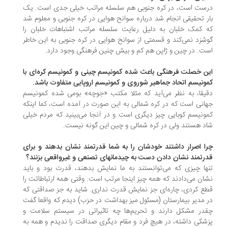
ست است، در کره جنوبی هم سلسله مراتب خیلی جدی است. یک
ر تحقیقی انجام شد درباره سوانح هوایی در کره جنوبی و معلوم شد
 کمک خلبان به دلیل رعایت سلسله مراتب اشتباهات خلبان را
شزد نمی‌کند و قسمتی از سوانح هوایی در کره جنوبی به این خاطر
ت. در چین و ژاپن هم کم و بیش چنین فرهنگی وجود دارد.
ن خصلت فرهنگی باعث شده کمونیسم چینی و کمونیسم کره‌ای با
ونیسم اتحاد جماهیر شوروی و کمونیسم اروپایی متفاوت باشد.
یقا، به نظر می‌آید که مثلا مکتب «جوچه» بومی شده کمونیسم
انی است که در کره شمالی به این صورت در آمده است، کما اینکه
ونیسم کوبایی چیز دیگری است و در آنجا می‌بینید که مردم خیلی
د هستند ولی در کره شمالی و چین این گونه نیست.
ا اصرار داشتند خودشان را به شما قدرتمند نشان بدهند و برای
رتمند نشان دادن دست به چیدمانهای تصنعی و غیرواقعی بزنند؟
ها چیزی که می‌توانستند به ما نمایش بدهند، قدرت بود و باید
ان می‌دادند که همه چیز اینجا مرتب است. وقتی همه ارتباطاتت را
ع کردی، چاره‌ای جز نمایش قدرت نداری. شاید به جز صداقتی که
 مدیر بیمارستان (مسئول میز بهداشت در حزب) دیدم که واقعا گفت
در مشکل دارند و تحریم‌ها چه تاثیراتی در سیستم سلامت و
شکی داشته، در هیچ فرد و مقام دیگری صداقت را ندیدم و همه به