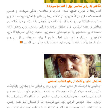
اهی به روان‌شناسی پول | ایما موسی‌زاده
سان‌ها با ترس، طمع، امید، حسرت و مقایسه زندگی می‌کنند و همین
ساسات، حتی در آگاه‌ترین افراد، تصمیم‌های مالی را شکل می‌دهد. از این
ظر، «روان‌شناسی پول» بیش از آنکه درباره پول باشد، کتابی درباره انسان
اصر و رابطه پرتنش او با مفهوم ثروت و دارایی است... اوزل به‌جای ارائه
خه‌های مستقیم یا توصیه‌های دستوری، تجربه زندگی سرمایه‌گذاران،
رآفرینان، میلیاردرها و حتی افراد عادی را روایت می‌کند و از دل این
ستان‌ها روایت خود را برمی‌سازد و بحث را به پیش می‌راند
...
اضای اخوان ثالث از رهبر انقلاب اسلامی
گیدن با فرهنگ کار عبثی است... این برادران آریایی ما و برادران وایکینگ،
ل اینکه سحرخیزتر از ما بوده‌اند و رفته‌اند جاهای خوب دنیا مسکن
ده‌اند... ما همین چیزها را نداریم. کسی نداریم از ما انتقاد بکند... استالین با
ود اینکه خودش گرجی بود، می‌خواست در گرجستان نیز همه روسی
ف بزنند...من میرم رو میندازم پیش آقای خامنه‌ای، من برای خودم رو