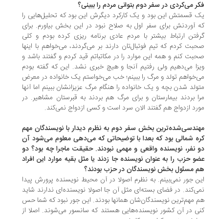
ر می‌کردی در سفر دوم بتوانی مردم را ببینی؟
 قسمتش این بود و یک کارکرد دیگرش این بود که تحلیل‌هایی را
 آوردنش برای سفر اول به صلاح نبود در این بخش بیاورم. برای
فتن ارتباط بیشتر با مردم عادی برنامه ریزی کرده بودم و کلی
بت کردم که تیم فوتبال‌تان دارند بر می‌گردند، می‌خواهم با اینها
بت کنم و همه این موارد را در مکاتباتم قید کردم و گفتند باشد و
زا می‌دهیم ولی رفتیم آنجا و هیچ خبری نشد. این که گفته بودم
‌خواهم تولد و مرگ را ببینم؛ خب می‌خواستم یک خانواده در معرض
ولد شدن بچه و یک خانواده را هنگام مرگ عزیزانشان ببینم اما آنها
ا بردند بیمارستان و برای مرگ هم بردند به قبرستان مشاهیر. در
رد ازدواج هم گفتند الان سرد است و کسی ازدواج نمی‌کند.
ندسی‌شده‌ترین بخش سفر دوم به نظرم دیدار با نویسندگان مهم
ه شمالی بود که بعدا با توضیحاتی که می‌دهی معلوم می‌شود آن
 نفر، نویسنده واقعی و مهمی نبودند. حقیقت ماجرا چه بود؟ دو
و حزب را به عنوان نویسنده جا زدند یا مثل بقیه موارد این افراد
 مسئول بخش نویسندگان در حزب بودند؟
ن جور نمی‌بینم. به نظرم اصولا در آن محیط نویسنده پرورش پیدا
ی‌کند. در فضای بسته‌ای مثل آن جا اصولا نویسنده‌ای ندارند شاید
 مهم‌ترین نویسندگان‌شان همانها بودند. این جور نبود که شما حس
ی در آن کشور نویسنده‌هایی هستند که سانسور می‌شوند. اصلا از