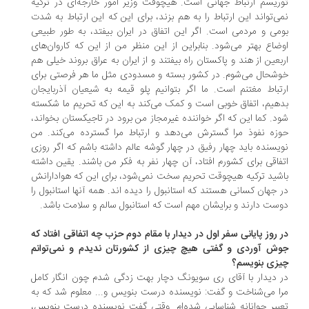
ریسم ارتباط جهانی است. هیچوقت وزیر امور خارجه‌ای در ترکیه
ی‌تواند این ارتباط را به هم بزند، برای این که این ارتباط به شدت
می و مردمی است. اگر این اتفاق در ایران بیفتد، به طور طبیعی
ضاع بهتر می‌شود. بنابراین از این منظر من از این که کاروان‌های
بعین از هند و پاکستان راه بیفتند و از ایران به عراق بروند خیلی هم
شحال می‌شوم. در کشور بسته و مسدودی مثل ما هر فرصتی برای
تباط مغتنم است. ما اگر بتوانیم پلو قیمه به شیعیان آذربایجان
هیم، اتفاق خوبی است و کمک می‌کند به این که تحریم ما شکسته
د. کما این که اگر خواننده غیرمجاز من برود در تاجیکستان بخواند،
زه نفوذ مرا گسترش می‌دهد و ارتباط مرا گسترده می‌کند. من
یسنده باید چهار رفيق در چهار گوشه عالم داشته باشم که اگر روزی
فاقی برای کشورم افتاد، آن چهار نفر به فکر من باشند. یقین داشته
شید ترکیه هیچوقت تحریم سخت نمی‌شود، برای این که هوادارانش
 جهان کسانی هستند که استانبول را دیده اند. همه آنها استانبول را
ست دارند و برایشان مهم است که استانبول سالم و سلامت باشد.
 روز پایانی سفر اول در دیدار با مقام دوم حزب چه اتفاقی افتاد که
ش آوردی و گفتی هیچ چیزی از کشورتان ندیدم و نمی‌توانم
زی بنویسم؟
 دیدار با آقای ری سویونگ دچار بهت زدگی شدم چون انگار کامل
ا می‌شناخت و گفت: نویسنده درست بنویس و... معلوم شد که به
بیر جوانانه شناسایی شده‌ام. وقتی گفت نویسنده درست بنویس،