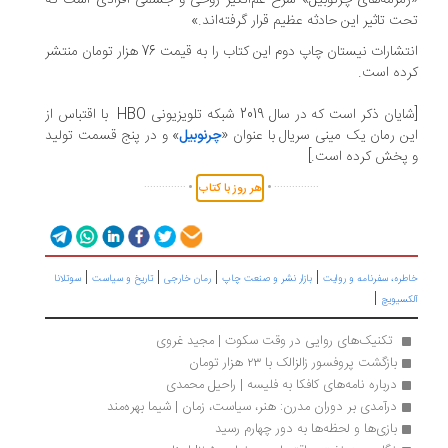
مزمه‌های چرنوبیل» شرح غم‌انگیز روحی و جسمی افرادی است که
ت تاثیر این حادثه‌ عظیم قرار گرفته‌اند.»
انتشارات نیستان چاپ دوم این کتاب را به قیمت 76 هزار تومان منتشر
ده است.
[شایان ذکر است که در سال 2019 شبکه تلویزیونی HBO با اقتباس از
ن رمان یک مینی سریال با عنوان «
چرنوبیل
» و در پنج قسمت تولید
پخش کرده است.]
.
.
..............
...............
هر روز با کتاب
|
|
|
|
ره، سفرنامه‌ و روایت
بازار نشر و صنعت چاپ
رمان خارجی
تاریخ و سیاست
سوتلانا
|
کسیویچ
 تکنیک‌های روایی در وقت سکوت | مجید غروی
بازگشت پروفسور زالزالک با ۲۳ هزار تومان
درباره نامه‌های کافکا به فلیسه | راحیل محمدی
درآمدی بر دوران مدرن: هنر، سیاست، زمان | شیما بهره‌مند
بازی‌ها و لحظه‌ها به دور چهارم رسید