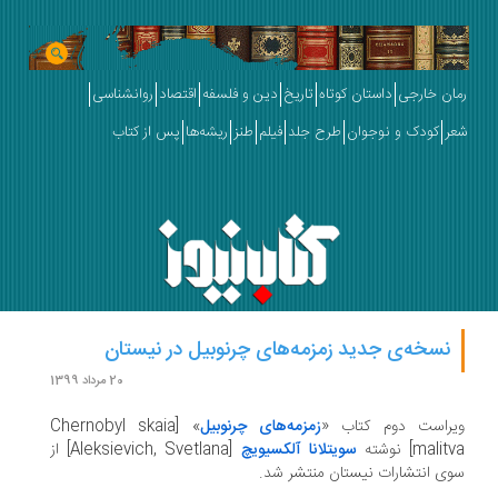
ان خارجی
داستان کوتاه
تاریخ
دین و فلسفه
اقتصاد
روانشناسی
ر
کودک و نوجوان
طرح جلد
فیلم
طنز
ریشه‌ها
پس از کتاب
نسخه‌ی جدید زمزمه‌های چرنوبیل در نیستان
20 مرداد 1399
راست دوم کتاب «
زمزمه‌های چرنوبیل
» [Chernobyl skaia
mali] نوشته
سویتلانا آلکسیویچ
[Aleksievich, Svetlana] از
ی انتشارات نیستان منتشر شد.