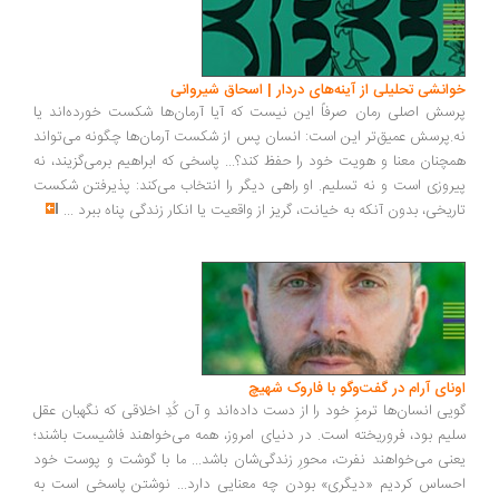
انشی تحلیلی از آینه‌های دردار | اسحاق شیروانی
سش اصلی رمان صرفاً این نیست که آیا آرمان‌ها شکست خورده‌اند یا
.پرسش عمیق‌تر این است: انسان پس از شکست آرمان‌ها چگونه می‌تواند
چنان معنا و هویت خود را حفظ کند؟... پاسخی که ابراهیم برمی‌گزیند، نه
روزی است و نه تسلیم. او راهی دیگر را انتخاب می‌کند: پذیرفتن شکست
ریخی، بدون آنکه به خیانت، گریز از واقعیت یا انکار زندگی پناه ببرد
...
ونای آرام در گفت‌وگو با فاروک شهیچ
یی انسان‌ها ترمزِ خود را از دست داده‌اند و آن کُدِ اخلاقی که نگهبان عقل
یم بود، فروریخته است. در دنیای امروز، همه می‌خواهند فاشیست باشند؛
نی می‌خواهند نفرت، محورِ زندگی‌شان باشد... ما با گوشت و پوست خود
ساس کردیم «دیگری» بودن چه معنایی دارد... نوشتن پاسخی است به