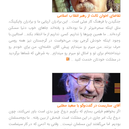
اضای اخوان ثالث از رهبر انقلاب اسلامی
گیدن با فرهنگ کار عبثی است... این برادران آریایی ما و برادران وایکینگ،
ل اینکه سحرخیزتر از ما بوده‌اند و رفته‌اند جاهای خوب دنیا مسکن
ده‌اند... ما همین چیزها را نداریم. کسی نداریم از ما انتقاد بکند... استالین با
ود اینکه خودش گرجی بود، می‌خواست در گرجستان نیز همه روسی
ف بزنند...من میرم رو میندازم پیش آقای خامنه‌ای، من برای خودم رو
نداخته‌ام برای تو و امثال تو میرم رو میندازم... به شرطی که شماها برگردید
 مملکت خودتان خدمت کنید
...
ای سناریست در گفت‌وگو با سعید مطلبی
ر بخواهم فیلمی بسازم که بگویم دروغ چیز بدی است باور نمی‌کنند، چون
وغ یک امر جاری در این مملکت است. قبحش از بین رفته... ما بچه‌مسلمان
دیم. اما می‌گفتند این مسلمان نیست... وقتی به آدمی که در کار سینماست