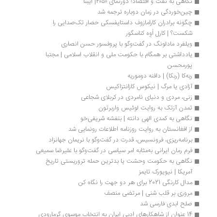
نگاهی به نفت و اقتصاد؛ دورنمای ۲۰۵۰| ایبنا
چین‌خوردگی در زمان دوباره ترجمه شد
چگونه برادران کارامازوف داستایفسکی حصار تک‌صدایی را 
شکست؟ | کارل اُوِه کناسگور
ویلفرد مادلونگ در گفت‌وگو با پروفسور حسن انصاری
یادداشتی بر همگام با حکومت ملی و انقلاب اسلامی | مجتبا 
پورمحسن
ربه‌کا (ربکا) | دافنه دوموریه
آزادی یا مرگ | نیکوس کازانتزاکیس
زنی، مردی و دنیای نامردی در کربلای شجاعی
تمدن آزتک به روایت لوئیس واربرتون
نگاهی به کمدی الهی دانته | بنفشه شریفی‌خو
از افغانستان به روایت روزنامه اطلاعات رونمایی شد
برنامه‌ریزی، فرونسیس، قدرت در گفت‌وگو با نریمان جهانزاد
فرم رمان ایرانی به‌مثابه امر سیاسی در گفت‌وگو با علیرضا سمیعی
نگاهی به حکومت وحشت یا بدترین حمله تروریستی تاریخ 
آمریکا | نیویورک تایمز
مدال کارنگی 2021 برای هر دو جهت را نگاه کن
مروری بر قلب شنی | مرتضی منصف
صلح ابدی فارسی شد
14 عنوان از شاهکارهای ادبی ایران به انتخاب موسوی گرمارودی