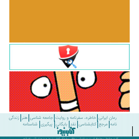
رمان ایرانی
خاطره، سفرنامه و روایت
جامعه شناسی
هنر
زندگی
نامه
مرجع
کتابشناسی
نقد
بایگانی
پیگیری
شناسنامه
کلیه حقوق محفوظ است و بازنشر مطالب با ذکر
کتاب نیوز
و درج لینک، بلامانع .