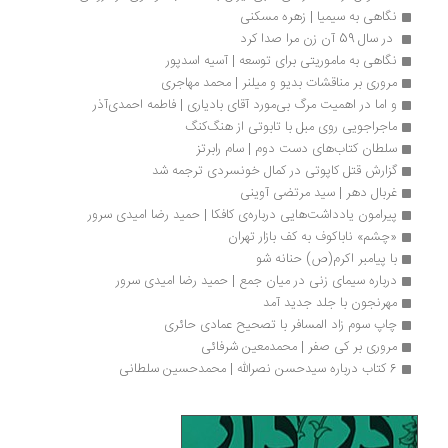
نگاهی به سیمیا | زهره مسکنی
 در سال 59 آن زن مرا صدا کرد
نگاهی به ماموریتی برای توسعه | آسیه اسدپور 
مروری بر مناقشات بدیو و میلنر | محمد مهاجری
و اما در اهمیت مرگ بی‌مورد آقای بادیاری | فاطمه احمدی‌آذر
ماجراجویی روی مبل با تابوتی از هنگ‌کنگ
سلطان کتاب‌های دست دوم | سام رابرتز
گزارش قتل کاپوتی در کمال خونسردی ترجمه شد
غربال دهر | سید مرتضی آوینی 
پیرامون یادداشت‌هایی درباره‌ی کافکا | حمید رضا امیدی سرور
«چشم» ناباکوف به کف بازار تهران 
با پیامبر اکرم(ص) حنانه شو
درباره سیمای زنی در میان جمع | حمید رضا امیدی سرور
مهرنجون با جلد جدید آمد
چاپ سوم زاد المسافر با تصحیح عمادی حائری
مروری بر کی صفر | محمدمعین شرفائی
6 کتاب درباره سیدحسن نصرالله | محمدحسین سلطانی