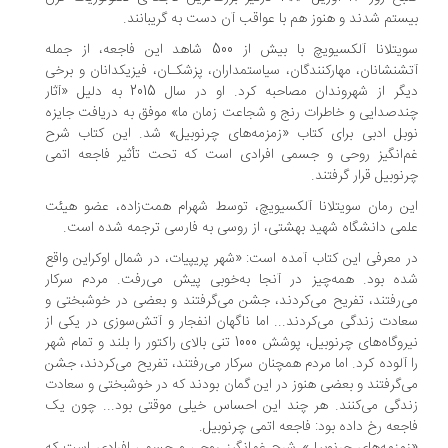
ستم شدند و هنوز هم با عواقب آن دست به گریبانند.
سویتلانا آلکسیویچ با بیش از 500 شاهد این فاجعه، از جمله
ش‏نشانان، مهارکنندگان، سیاستمداران، پزشکـان، فیزیک‏دانان و برخی
دیگر از شهروندان مصاحبه کرد. او در سال 2015 به دلیل «آثار
دصدایی و خاطرات رنج و شجاعت زمان ما» موفق به دریافت جایزه
بل ادبی برای کتاب «زمزمه‏‌های چرنوبیل» شد. این کتاب شرح
‏‌انگیز روحی و جسمی افرادی است که تحت تأثیر فاجعه اتمی
نوبیل قرار گرفتند.
ن رمان سویتلانا آلکسیویچ، توسط شهرام همت‌زاده، عضو هیئت
می دانشگاه شهید بهشتی، از روسی به فارسی ترجمه شده است.
 معرفی این کتاب آمده است: «شهر پریپیات، در شمال اوکراین واقع
ه بود. همه‌چیز در آنجا به‌خوبی پیش می‌رفت. مردم سرکار
‌رفتند، تفریح می‌کردند، جشن می‌گرفتند و بعضی در خوشبختی و
ادت زندگی می‌کردند... اما ناگهان انفجار و آتش‌سوزی در یکی از
نیروگاه‌های چرنوبیل، پوشش 1000 تنی بالای راکتور را بلند و تمام شهر
 آلوده کرد. اما مردم همچنان سرکار می‌رفتند، تفریح می‌کردند، جشن
‌گرفتند و بعضی هنوز در این گمان‌ بودند که در خوشبختی و سعادت
دگی می‌کنند. هر چند این احساس خیلی موقتی بود... چون یک
جعه رخ داده بود: فاجعه اتمی چرنوبیل.