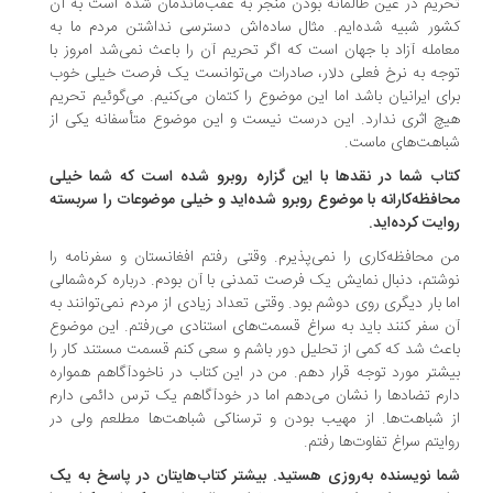
ریم در عین ظالمانه بودن منجر به عقب‌ماندمان شده است به آن
ور شبیه شده‌ایم. مثال ساده‌اش دسترسی نداشتن مردم ما به
امله آزاد با جهان است که اگر تحریم آن را باعث نمی‌شد امروز با
جه به نرخ فعلی دلار، صادرات می‌توانست یک فرصت خیلی خوب
ای ایرانیان باشد اما این موضوع را کتمان می‌کنیم. می‌گوئیم تحریم
چ اثری ندارد. این درست نیست و این موضوع متأسفانه یکی از
باهت‌های ماست.
اب شما در نقدها با این گزاره روبرو شده است که شما خیلی
افظه‌کارانه با موضوع روبرو شده‌اید و خیلی موضوعات را سربسته
ایت کرده‌اید.
 محافظه‌کاری را نمی‌پذیرم. وقتی رفتم افغانستان و سفرنامه را
شتم، دنبال نمایش یک فرصت تمدنی با آن بودم. درباره کره‌شمالی
ا بار دیگری روی دوشم بود. وقتی تعداد زیادی از مردم نمی‌توانند به
 سفر کنند باید به سراغ قسمت‌های استنادی می‌رفتم. این موضوع
عث شد که کمی از تحلیل دور باشم و سعی کنم قسمت مستند کار را
شتر مورد توجه قرار دهم. من در این کتاب در ناخودآگاهم همواره
رم تضادها را نشان می‌دهم اما در خودآگاهم یک ترس دائمی دارم
 شباهت‌ها. از مهیب بودن و ترسناکی شباهت‌ها مطلعم ولی در
ایتم سراغ تفاوت‌ها رفتم.
ا نویسنده به‌روزی هستید. بیشتر کتاب‌هایتان در پاسخ به یک