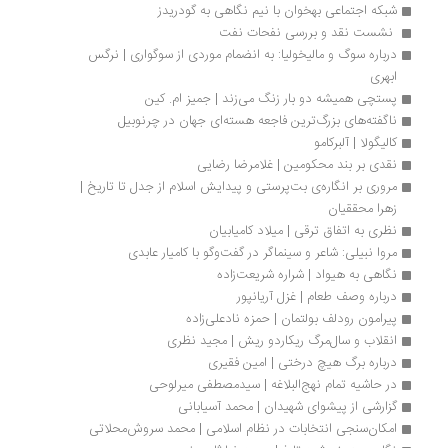
شبکه اجتماعی بهخوان با نیم نگاهی به گودریدز
 نشست نقد و بررسی نفحات نفت
درباره سوگ و مالیخولیا: به ‌انضمام موردی از سوگواری | نرگس 
ابهری	
پستچی همیشه دو بار زنگ می‌زند | جمیز ام. کین
ناگفته‌های بزرگ‌ترین فاجعه هسته‌ای جهان در چرنوبیل
کالیگولا | آلبرکامو
نقدی بر بند محکومین | غلامرضا رضایی
مروری بر انگاره‌ی بت‌پرستی و پیدایش اسلام از جدل تا تاریخ | 
زهرا محققیان
نظری به اتفاق ترقی | میلاد کامیابیان
مروا نبیلی: شاعر و سینماگر در گفت‌وگو با کامیار عابدی
نگاهی به هیواد | شراره شریعت‌زاده
درباره وصف طعام | غزل آریانپور
پیرامون رودلف بولتمان | حمزه نادعلی‌زاده
انقلاب و سال‌مرگ ریکاردو ریش | مجید نظری
درباره برگ هیچ درختی | امین فقیری
در حاشیه تمام نهج‌البلاغه | سیدمصطفی میرلوحی
گزارشی از پیشوای شهیدان | محمد آسیابانی
امکان‌سنجی انتخابات در نظام‌ اسلامی | محمد سروش‌محلاتی