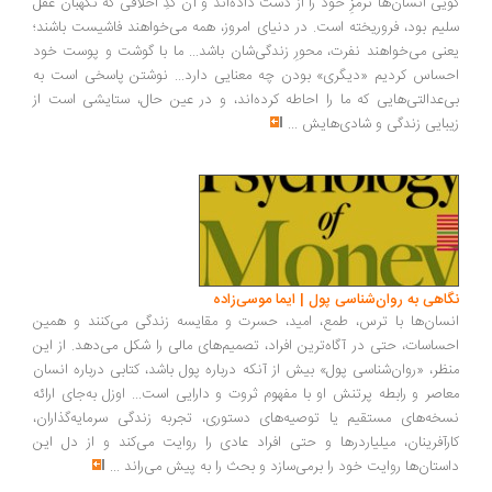
یی انسان‌ها ترمزِ خود را از دست داده‌اند و آن کُدِ اخلاقی که نگهبان عقل
یم بود، فروریخته است. در دنیای امروز، همه می‌خواهند فاشیست باشند؛
نی می‌خواهند نفرت، محورِ زندگی‌شان باشد... ما با گوشت و پوست خود
ساس کردیم «دیگری» بودن چه معنایی دارد... نوشتن پاسخی است به
‌عدالتی‌هایی که ما را احاطه کرده‌اند، و در عین حال، ستایشی است از
بایی زندگی و شادی‌هایش
...
اهی به روان‌شناسی پول | ایما موسی‌زاده
سان‌ها با ترس، طمع، امید، حسرت و مقایسه زندگی می‌کنند و همین
ساسات، حتی در آگاه‌ترین افراد، تصمیم‌های مالی را شکل می‌دهد. از این
ظر، «روان‌شناسی پول» بیش از آنکه درباره پول باشد، کتابی درباره انسان
اصر و رابطه پرتنش او با مفهوم ثروت و دارایی است... اوزل به‌جای ارائه
خه‌های مستقیم یا توصیه‌های دستوری، تجربه زندگی سرمایه‌گذاران،
رآفرینان، میلیاردرها و حتی افراد عادی را روایت می‌کند و از دل این
ستان‌ها روایت خود را برمی‌سازد و بحث را به پیش می‌راند
...