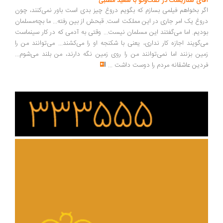
ای سناریست در گفت‌وگو با سعید مطلبی
ر بخواهم فیلمی بسازم که بگویم دروغ چیز بدی است باور نمی‌کنند، چون
وغ یک امر جاری در این مملکت است. قبحش از بین رفته... ما بچه‌مسلمان
دیم. اما می‌گفتند این مسلمان نیست... وقتی به آدمی که در کار سینماست
‌گویند اجازه کار نداری، یعنی با شکنجه او را می‌کشند... می‌توانند من را
ین بزنند اما نمی‌توانند من را روی زمین نگه دارند، من بلند می‌شوم...
دین عاشقانه مردم را دوست داشت
...