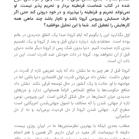
ده در کتاب شماست قرنطینه بردار و تحریم پذیر نیست. او
ی‌تواند تحریم و قرنطینه را بپذیرند و در خود درونی کند حتی اگر
رف حسابش ویروس کرونا باشد و ناچار باشد چند ماهی همه
رهایش را تعطیل کند. شما با این تحلیل موافقید؟
ل بگذارید این را بگویم که ایام کرونا مبدا یک اتفاق جدیدی در عالم
ده است. معتقدم باید درباره دنیای قبل و بعد از کرونا و یک تقسیم
دی تازه صحبت کنیم. دنیا بدون شک پس از کرونا دیگر مانند دنیای
ل از آن نخواهد بود. کرونا در ذات خودش ضد قدرت است. این در
ت آن است.
ونا قبل از هر چیز به ما نشان داد که باید تعریفی تازه از قدرت در
ان داشت. نشان داد می‌توانی قدرت اول اقتصادی دنیا باشی اما در
اجهه با او، حالت با یک کشور در حال توسعه فرقی نکند. نشان داد
افع حکومت‌ها با منافع اشخاص الزاماً همخوانی ندارد و مرزهای
یدی میان انسان‌ها در حال شکل گرفتن است. این ویروس نوعی
زه از جهانی شدن را که مخالف با اصول جهانی‌شدن آمریکایی است
رح کرد. جهانی شدن کرونا از دل فردیت برمی‌آید و نه از دل
مرانی.
لب بعدی اینکه با بهترین نظرسنجی‌ها ما در ایران روزی بیست
یقه تا نیم‌ساعت کار مفید در ایران داریم. اگر همین را هم انجام