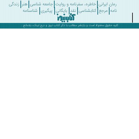
رمان ایرانی
خاطره، سفرنامه و روایت
جامعه شناسی
هنر
زندگی
نامه
مرجع
کتابشناسی
نقد
بایگانی
پیگیری
شناسنامه
کلیه حقوق محفوظ است و بازنشر مطالب با ذکر
کتاب نیوز
و درج لینک، بلامانع .