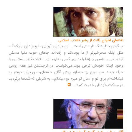
اضای اخوان ثالث از رهبر انقلاب اسلامی
گیدن با فرهنگ کار عبثی است... این برادران آریایی ما و برادران وایکینگ،
ل اینکه سحرخیزتر از ما بوده‌اند و رفته‌اند جاهای خوب دنیا مسکن
ده‌اند... ما همین چیزها را نداریم. کسی نداریم از ما انتقاد بکند... استالین با
ود اینکه خودش گرجی بود، می‌خواست در گرجستان نیز همه روسی
ف بزنند...من میرم رو میندازم پیش آقای خامنه‌ای، من برای خودم رو
نداخته‌ام برای تو و امثال تو میرم رو میندازم... به شرطی که شماها برگردید
 مملکت خودتان خدمت کنید
...