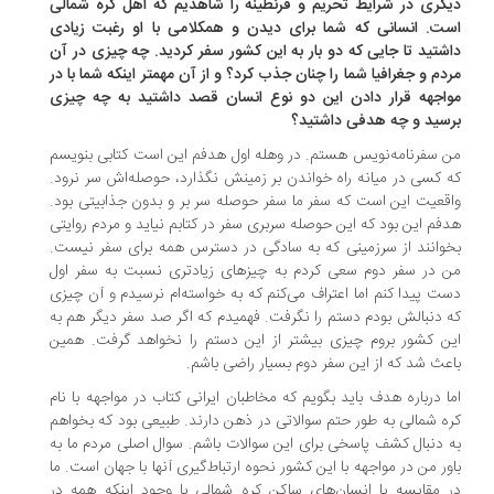
گری در شرایط تحریم و قرنطینه را شاهدیم که اهل کره شمالی
ت. انسانی که شما برای دیدن و همکلامی با او رغبت زیادی
شتید تا جایی که دو بار به این کشور سفر کردید. چه چیزی در آن
دم و جغرافیا شما را چنان جذب کرد؟ و از آن مهمتر اینکه شما با در
اجهه قرار دادن این دو نوع انسان قصد داشتید به چه چیزی
سید و چه هدفی داشتید؟
 سفرنامه‌نویس هستم. در وهله اول هدفم این است کتابی بنویسم
 کسی در میانه راه خواندن بر زمینش نگذارد، حوصله‌اش سر نرود.
قعیت این است که سفر ما سفر حوصله سر بر و بدون جذابیتی بود.
فم این بود که این حوصله سربری سفر در کتابم نیاید و مردم روایتی
وانند از سرزمینی که به سادگی در دسترس همه برای سفر نیست.
 در سفر دوم سعی کردم به چیزهای زیادتری نسبت به سفر اول
ت پیدا کنم اما اعتراف می‌کنم که به خواسته‌ام نرسیدم و آن چیزی
 دنبالش بودم دستم را نگرفت. فهمیدم که اگر صد سفر دیگر هم به
ن کشور بروم چیزی بیشتر از این دستم را نخواهد گرفت. همین
عث شد که از این سفر دوم بسیار راضی باشم.
ا درباره هدف باید بگویم که مخاطبان ایرانی کتاب در مواجهه با نام
ه شمالی به طور حتم سوالاتی در ذهن دارند. طبیعی بود که بخواهم
 دنبال کشف پاسخی برای این سوالات باشم. سوال اصلی مردم ما به
ور من در مواجهه با این کشور نحوه ارتباط‌گیری آنها با جهان است. ما
 مقایسه با انسان‌های ساکن کره شمالی با وجود اینکه همه در