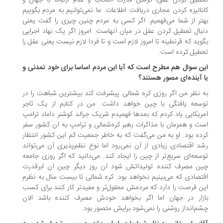
طیل کردن عقل، گرفتن قدرت انتخاب و عدم ارتباط با جهان و
نالیزه کردن مجاری دریافت اطلاعات. ما نمی‌توانیم به مردم بگوییم
تر از شما می‌فهمیم. اگر کسی به مردم چنین چیزی را گفت یعنی
بال تعطیل کردن عقل در میان آنهاست. امروز اگر یک نهاد اجرایی
وید که قرنطینه تا امروز لازم است و تا فردا لازم نیست یعنی عقل را
طیل کرده است.
ن سوال هم مطرح است که آیا این مردم اساسا برای خود تمدنی و
 آینده‌ای مصور هستند؟
 نظر من اگر روزی کره شمالی پیشرفت کند بیشترین شباهت را در
سعه یافتگی با چین خواهد داشت. من در کتابم از یک تاجر
ریکایی یاد کردم که بعدها فهمیدم شریک جرالد کوشنر داماد ترامپ
ت و همزمان با مذاکرات رهبر کره‌شمالی و ترامپ به آن کشور سفر
ده بود. او به من می‌گفت که به خاطر جمعیت کم این کشور انتظار
د اقتصادی زیادی از آن نمی‌رود اما نوع نظم‌پذیری آن می‌تواند
سعه‌ای سریع‌تر از چین را ایجاد کند. می‌دانید که اگر روزی جامعه
ن مصرف کننده تولیداتش شود آن روز دیگر چین آن ابرقدرت
تصادی که می‌بینیم نخواهد بود. کره شمالی تا بیست سال به نظرم
ن فرصت را دارد که مردمش معقول‌تر و مفیدتر کار کنند برای کسب
زار در جهان اما اگر بخواهد خودش مصرف کننده باشد الان
م‌انداز روشنی را نمی‌شود برایش متصور بود.