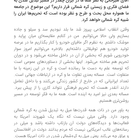
ای امیرخانی به نظر شما ما در ایران چقدر در مسیر تبدیل شدن به
ای فکری و زیستی کره شمالی قرار داریم؟ این موضوع در جامعه
 همواره محل بحث و طرح و نظر بوده است که تحریم‌ها ایران را
یه کره شمالی خواهد کرد.
تی انقلاب اسلامی پیروز شد ما بلد نبودیم سد و سیلو و جاده
ازیم ولی حالا می‌توانیم. من در کتابم مقایسه‌ای میان پراید و
شک داشتم. به نظرم اگر مافیای خودرو را کنار بگذاریم ما در عرصه
لید خودرو هم توفیقاتی داشته‌ایم. بالاخره می‌توانیم امروز سوار
درویی شویم که بخشی از آن در داخل ساخته می‌شود و در دوران
ریم هم ساخته می‌شود. اینها بخشی از دستاوردهای عمومی است
 توسعه علم به دست ما رسانده است و کره در این زمینه با ما
فاوت است. مساله بعدی تفاوت ما و کره در ارتباطات جهانی است.
داد ایرانیانی که در خارج از کشور زندگی می‌کنند و با داخل تعامل
رند آنقدر هست که تحریم فرهنگی نتواند کاری را از پیش ببرد.
اله بعدی نیز امید به آینده است. همه ما به فکر توسعه در مسیر
شن‌تری هستیم.
 باور من در ذات همه قدرت‌ها میل به تبدیل شدن به کره شمالی
جود دارد. وقتی میلی نیست که نگاه یک شهروند آمریکا به
الیت‌ها و دیدگاه‌های دولت آن بازتاب داشته باشد و میلی در
انه‌های غالب آمریکایی نیست که مردم بدانند دولت در افغانستان
عراق چه می‌کند یعنی میل به کره‌شمالی شدن در ذات آمریکا هست.