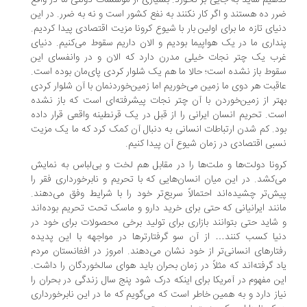
هیم شاید به جایی بر نخورد. بسیاری از مؤسسات دولتی ما در واقع
ر ده هستند و اگر کار نکنند به نفع کشور است و نه به ضرر. در این
یای تازه ما برای اولین بار با شیوع کرونا مزیت اقتصادی پیدا کردیم.
داری ما در یک هواپیما بودیم و الان داریم سقوط می‌کنیم. دنیای
ب یک چتر نجات خیلی مدرن دارد که الان و در وانفسای این
وط باز نشده است؛ حالا ما هم یک شلوار کردی پای‌مان بوده است.
قبت هر دوی ما زمین می‌خوریم اما زمین‌خوردنمان با آن شلوار کردی
تر از زمین‌خوردن با آن چتر نجات پیشرفته‌ای است که باز نشده
ت. تحریم انسان ایرانی را از قبل در یک قرنطینه واقعی قرار داده
د. کم شدن ارتباطات انسانی به دنبال آن کمک کرد که ما یک مزیت
بی اقتصادی در زمان شیوع آن پیدا کنیم.
ونا دولت‌ها و ملت‌ها را در مقابل هم لخت و بی‌لباس به نمایش
‌کشد. در این میان انسان‌هایی که با تحریم و نابرخورداری فقر را
ش‌تر چشیده‌اند احتمالاً سریع‌تر خود را با شرایط وفق می‌دهند.
نند ایرانیانی که حتی برای خرید دارو و ماسک تحت تحریم بوده‌اند
شاید حتی بتوانند بازاری برای تولید برخی محصولات برای خود در
یا کسب کنند… از آن سو گرفتارترها در مواجهه با این پدیده
تارهای انسانی‌تر از خود نشان می‌دهند. امروز در افغانستان مردم
د گرفته‌اند که مثلاً در زمان بحران باید هوای سالخوردگان را داشت.
ن مفهوم در آمریکا برای اینکه درک شود پنج سال زندگی در بحران را
از دارد و به همین خاطر است که می‌گویم که ما در این نابرخورداری