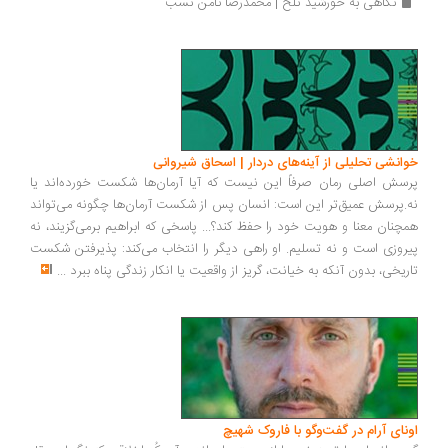
نگاهی به خورشید تلخ | محمدرضا ثامن نسب
انشی تحلیلی از آینه‌های دردار | اسحاق شیروانی
سش اصلی رمان صرفاً این نیست که آیا آرمان‌ها شکست خورده‌اند یا
.پرسش عمیق‌تر این است: انسان پس از شکست آرمان‌ها چگونه می‌تواند
چنان معنا و هویت خود را حفظ کند؟... پاسخی که ابراهیم برمی‌گزیند، نه
روزی است و نه تسلیم. او راهی دیگر را انتخاب می‌کند: پذیرفتن شکست
ریخی، بدون آنکه به خیانت، گریز از واقعیت یا انکار زندگی پناه ببرد
...
ونای آرام در گفت‌وگو با فاروک شهیچ