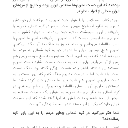
ده‌اند که این دست تحریم‌ها مختص ایران بوده و خارج از مرزهای
ران محلی از اعراب ندارند.
 در کتاب اصطلاحی را با عنوان خود تحریمی دارم که خیلی دوستش
رم و به نظرم اصطلاح مهمی است. مردم در کره شمالی تحریم را
یرفته و آن را سرنوشت محتوم خود می‌دانند اما درباره کشور ما به
ر می‌رسد این‌طور نیست که ما تحریم را پذیرفته باشیم. ما تحریم را
لی ظالمانه می‌دانیم و مانند تجاوز به خاک به آن نگاه می‌کنیم.
ریم هیچ توجیهی برای ما ندارد. درباره کره شمالی به مردم اما
ورانده شده که تحریم امری است محتوم و به طبع خودتحریمی هم
 از آن می‌آید. برای ما تحریم نعمت نیست. شاید تبعات تحریم
مت‌هایی داشته باشد. یادم هست بزرگی گفته بود جنگ نعمت
ت. بله شاید اما ما دوست نداریم جنگ کنیم که این نعمت را به
ت بیاوریم. تحریم هم شاید برای ما نعمتی خلق کرده باشد اما
ستش نداریم. آن را عملی ظالمانه و تحریم‌گر را ظالم می‌بینیم. در
ه شمالی به نظر می‌رسد تحریم به عنوان یک حقیقت محتوم به
دم باورانده شده و به دنبالش به آنها گفته شده که این حقیقت
راتی دارد که یکی از آنها بسته شدن محیط زندگی آنهاست.
ا فکر می‌کنید در کره شمالی چطور مردم را به این باور تازه
انده‌اند؟