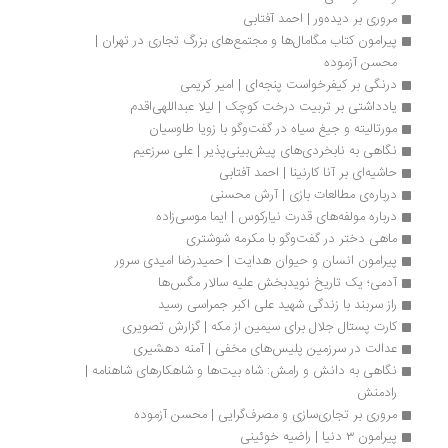
مروری بر دیده‌ور | احمد آفتابی
پیرامون کتاب مگامال‌ها و مجتمع‌های بزرگ تجاری در تهران | 
محسن آزموده
درنگی بر کیفرخواست پنجه‌ای | امیر کریمی
یادداشتی بر تربیت درخت کوچک | لیلا عبداللهی‌اقدم
مورتالیته و جیغ سیاه در گفت‌وگو با زویا طاوسیان
نگاهی به نابخردی‌های پیش‌بینی‌پذیر | علی سرزعیم
حاشیه‌ای بر آنا کارنینا | احمد آفتابی
درباره‌ی مطالعات بازی | آرش محسنی
درباره مولفه‌های قدرت نیارکوس | ایما موسی‌زاده
ماهی دختر در گفت‌وگو با مکرمه شوشتری
پیرامون انسان و حیوان هدایت | حمیدرضا امیدی سرور
آدمی؛ یک تاریخ نویدبخش علیه سالار مگس‌ها
راز سربند با زندگی شهید علی اکبر جمراسی رسید
کارت پستال جلال برای سیمین از مکه | گزارش تصویری
عدالت در سرزمین پلیس‌های مخفی | آمنه دهشیری
نگاهی به دانش و رامش: شاه بیت‌ها و شاهکارهای شاهنامه | 
رادمنش
مروری بر تجاری‌سازی و مصرف‌گرایی | محسن آزموده
پیرامون ۳ دنیا | راضیه خوئینی