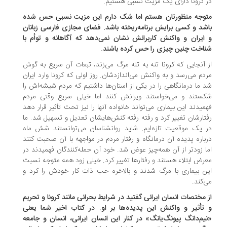
 کرونا دارای یک مزیت نسبی هستیم.
توجه منظورتان هستم اما شک دارم این مزیت نسبی حس شده
شد و کسی برایش برنامه‌ریخته باشد. فضای مجازی فارسی زبانان
ایران و واکنش کاربرانش نشان نمی‌دهد که آگاهانه و توأم با
اخت چنین چیزی را حس کرده باشند.
 آنجایی که کرونا تنه به تنه مرگ می‌زند، تبعات آن سریع به گوش
دم می‌رسد و به واکنش می‌اندازدشان. روز اولی که کرونا وارد ایران
 ما درمانگاهی را در یکی از استان‌ها داشتیم که مردم شیشه‌اش را
ستند و می‌خواستند ویرانش کنند اما خیلی سریع وقتی مردم
میدند این بیماری می‌تواند خانواده آنها را نیز تحت تأثیر قرار دهد
تارشان تغییر کرد و رفته رفته کنش‌هایشان تعدیل و تسهیل شد. ما
 یک موقعیت تازه‌ایم. شاید روانشناسان می‌توانستند شش ماه
باره پدیده آن درمانگاه و رفتار مردم در مواجهه با آن صحبت کنند
ا زودتر از آن همه‌چیز عوض شد. خود آن حمله‌کنندگان فهمیدند در
رض ابتلاء هستند و رفتارها تغییر کرد. خیلی زود همه متوجه نسبت
ن بیماری با مرگ شدند و بالاخره حب ذات کار خودش را کرد و
‌کند.
 مختصات انسان ایرانی گفتید در شرایط بحرانی مانند کرونا و تحریم
تأثیر و واکنش این پدیده‌ها بر او. در کتاب اخیر شما یعنی
یم‌دانگ پیونگ‌یانگ» در کنار این انسان ایرانی، انسان و جامعه