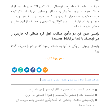
 کتاب روایت کرده‌ام پسر نوجوانی را که کمی انگلیسی بلد بود از او
دک خواستم برای روشن‌کردن سیگار دوستان. آن را داد. فکر کردم
صت خوبی است برای گپ زدن. تا سر حرف را باز کردم دوید …
ید و رفت. فرار کرد… این تلخ‌ترین تصویری است که از این سفر در
نم باقی مانده است.
ستی هنوز آن دو مأمور سفارت اهل کره شمالی که فارسی را
‌فهمیدند با شما در ارتباط هستند؟
رسال ایمیلی از یکی از آنها به دستم رسید که تولدم را تبریک گفته
د.
.
.
..............
...............
هر روز با کتاب
|
|
|
ا امیرخانی
خاطره، سفرنامه‌ و روایت
معرفی و نقد کتاب
پیرامون گسست نشانه‌ای در آثار کریستوا | مهرداد پارسا
نشست نقد و بررسی مارکسیسم و علوم اجتماعی در ایران
بازاندیشی عدالت اجتماعی در  گفت‌وگوی انتقادی یاسر میردامادی 
و احمد واعظی