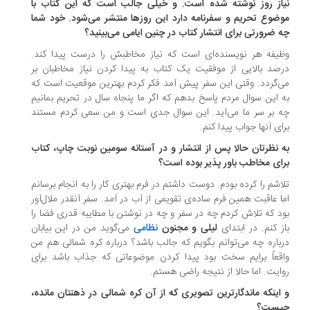
از روز نوشته شده است. و خیلی جالب است که این کتاب با
ضوع تحریم و سفرنامه دارد این روزها منتشر می‌شود. خود شما
 ضرورتی برای انتشار کتاب در چنین ایامی می‌بینید؟
یفه هر نویسنده‌ای است که نیاز مخاطبش را درست پیدا کند.
صد بالایی از موفقیت یک کتاب به پیدا کردن نیاز مخاطبان بر
‌گردد. وقتی این سفر پیش آمد فکر کردم بهترین موقعیت است که
 این سوال مردم پاسخ بدهم که اگر ما پنجاه سال در تحریم بمانیم
 بر سر ما می‌آید. این سوال جدی است و من سعی کردم مستند
ای آنها جواب پیدا کنم.
 نظرتان حالا پس از انتشار و در آستانه سومین نوبت چاپ، کتاب
ای مخاطب باور پذیر بوده است؟
اشم را کرده بودم. دوست داشتم در فرم بهتری کار را به انجام برسانم
ا عاقبت همین فرم ساده‌ی تقویمی از آب در آمد. سفر آنقدر ملال‌آور
د که تلاش کردم چه در سفر و چه در نوشتن با مطایبه قدری فضا را
ز کنم. در ابتدای
لیلی و مجنون
نظامی
می‌گوید من در این بیابان
باره چه می‌توانم بگویم که جالب باشد؟ درباره کره شمالی هم من
قعاً برایم سخت بود پیدا کردن موضوعاتی که جذاب باشد برای
ایت. اما حالا از نتیجه راضی هستم.
اینکه ماندگارترین تصویری که از آن کره شمالی در ذهنتان مانده،
یست؟