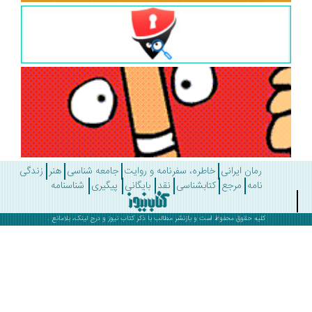
رمان ایرانی
خاطره، سفرنامه و روایت
جامعه شناسی
هنر
زندگی
نامه
مرجع
کتابشناسی
نقد
بایگانی
پیگیری
شناسنامه
کلیه حقوق محفوظ است و بازنشر مطالب با ذکر
کتاب نیوز
و درج لینک، بلامانع .