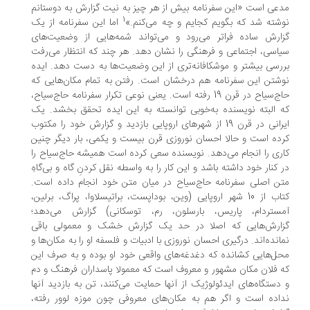
عی است «این سفرنامه بیش از هر چیز به نیت گزارش به دوستانم
1
شته شد که بگویم کجایم و چه می‌کنم.»
اما این سفرنامه از یک
ارش ساده فراتر می‌رود و می‌تواند شمه‌هایی از وضعیت‌های
اسی، اجتماعی و فرهنگی را نشان دهد. هر چند که انتظار می‌رفت
رسی بیشتر و موشکافانه‌تری از این وضعیت‌ها به دست دهد. ایده
شتن این سفرنامه هم درخشان است. رفتن به تمام مکان‌هایی که
حاج‌سیاح در قرن 19 رفته است. یعنی نوعی تکرار سفرنامه حاج‌سیاح،
 البته نویسنده به‌خوبی توانسته به این ایده تحقق بخشد. یک
ایرانی در قرن 19 از شهرهای اروپایی بازدید و گزارش خود را مکتوب
ده است و حالا احسان نوروزی قرن بیست و یکمی، بار دیگر چنین
ری را انجام می‌دهد. نویسنده سعی کرده است همیشه حاج‌سیاح را
 کنار خود داشته باشد و این کار را به واسطه نقل کردنِ گاه و بی‌گاهِ
ن اصلی سفرنامه حاج‌سیاح در میان متن خود انجام داده است.
کتاب از 10 شهر اروپایی (وین، بوداپست، براتیسلاوا، پراگ، برلین،
مستردام، پاریس، بارسلون، رم، توسکانی) گزارش می‌دهد؛
زارش‌هایی که اصلا در حد یک گزارش خشک و معمولی باقی
انده‌اند. درگیری احسان نوروزی با ادبیات و فلسفه او را به مکان‌ها و
ل‌هایی کشانده که دغدغه‌های واقعی خود او بوده و به صرف این
 فلان مکان مشهور و معروف است که معمولا پاسداران فرهنگ و دم
دستگاه‌های ایدئولوژیک از آنها حمایت می‌کنند، تن به بازدید آنها
اده است و اگر هم به مکان‌های معروفی چون موزه لوور رفته،