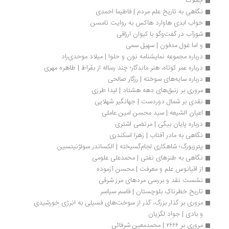
جملات
نگاهی به تاریخ علم مردم | فاطیما احمدی
خواب ابدی هاوارد هاکس به روایت تامسن
شورآب در گفت‌وگو با کیوان ارزاقی
و اما غول مدفون | سهیل سمی
درباره مجموعه‌ نمایشنامه نون و حلوا | میلاد موحدی‌‌راد
درباره عمر کوتاه، هنر ماندگار؛ چند رساله از بقراط | طاهره مهری
درباره سایه‌های سوخته | رزگار صالحی
مروری بر زنبق‌های دهه هشتاد | لیدا طرزی
نقدی بر شمال دوردست | جهانگیر شهلایی
اعیان الشیعه | سید محسن امین عاملی
درباره پایان بیگی | مرتضی اشتری
نگاهی به مادر آفتاب | زهرا اسکندری
پترزبورگ؛ شاهکاری لجام‌گسیخته | الکساند‌‌‌‌ر سولژنیتسین
نگاهی به طنزهای نفتی | محمدعلی علومی
از اقیانوس علم و معرفت | محسن آزموده
نشست نقد و بررسی مردهای مرز شرقی
تاریخ خطرناکِ بلوچستان | قاسم سیاسر
مروری بر گذار بزرگ، گذر از سوخت‌های فسیلی به انرژی خورشیدی 
و بادی | جواد لگزیان
مروری بر ۲۶۶۶ | محمدمعین شرفائی