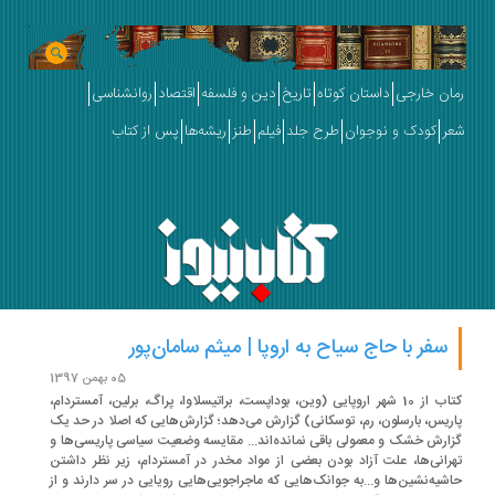
ان خارجی
داستان کوتاه
تاریخ
دین و فلسفه
اقتصاد
روانشناسی
ر
کودک و نوجوان
طرح جلد
فیلم
طنز
ریشه‌ها
پس از کتاب
سفر با حاج سیاح به اروپا | میثم سامان‌پور
05 بهمن 1397
کتاب از 10 شهر اروپایی (وین، بوداپست، براتیسلاوا، پراگ، برلین، آمستردام،
ریس، بارسلون، رم، توسکانی) گزارش می‌دهد؛ گزارش‌هایی که اصلا در حد یک
ارش خشک و معمولی باقی نمانده‌اند... مقایسه وضعیت سیاسی پاریسی‌ها و
رانی‌ها، علت آزاد بودن بعضی از مواد مخدر در آمستردام، زیر نظر داشتن
شیه‌نشین‌ها و...به جوانک‌هایی که ماجراجویی‌هایی رویایی در سر دارند و از