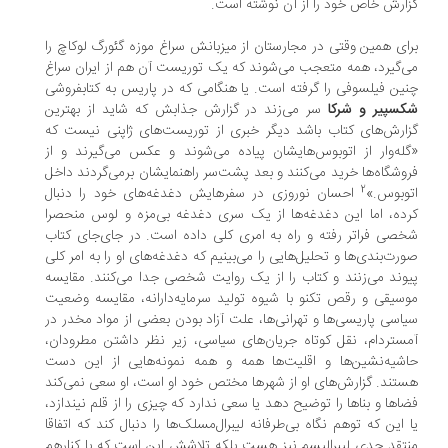
ارش خاص خود را از آن نوشته است.
ای همین وقتی در مجارستان از میزبانش سراغ موزه گئورگ لوکاچ را
‌گیرد، همه متعجب می‌شوند که یک توریست آن هم از ایران سراغ
ین فیلسوفی را گرفته است. یا هنگامی که در پاریس به کتابفروشی
سپیر و شرکا
سر می‌زند در گزارش جذابش که شاید از بهترین
ارش‌های کتاب باشد دیگر خبری از توریست‌های ژاپنی نیست که
له‌وار از اتوبوس‌هایشان پیاده می‌شوند و عکس می‌گیرند و از
وشگاه‌ها خرید می‌کنند و بعد پشت‌سر راهنمایشان برمی‌گردند داخل
2
وبوس.»
احسان نوروزی در سفرهایش دغدغه‌های خود را دنبال
ده، اما این دغدغه‌ها از یک سری دغدغه بی‌مزه‌ و لوس منحصرا
صی فراتر رفته و راه به امری کلی داده است. در جای‌جای کتاب
رت‌بندی‌ها و تحلیل‌هایی را می‌بینیم که دغدغه‌های او را به امر کلی
وند می‌زنند و کتاب را از یک روایت شخصی جدا می‌کنند. مقایسه
سیقی و رقص تکنو با شیوه تولید سرمایه‌دارانه، مقایسه وضعیت
اسی پاریسی‌ها و تهرانی‌ها، علت آزاد بودن بعضی از مواد مخدر در
ستردام، نقل کوتاه جریان‌های سیاسی، زیر نظر داشتن مطرودان،
شیه‌نشین‌ها و اقلیت‌ها همه و همه نمونه‌هایی از این دست
تند. گزارش‌های او از شهرها مختص خود او است، او سعی نمی‌کند
اها و بناها را توضیح دهد یا سعی ندارد که چیزی را از قلم نیندازد،
 این که توهم نگاه بی‌طرفانه لیبرال‌مسلک‌ها را دنبال کند که اتفاقا
تقد جدی لیبرالیسم نیز هست بلکه تلاشش این است که با کنارهم