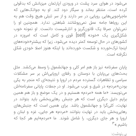
‌شود در هوای سرد پشت در ورودی آپارتمان میزبانش که بدقولی
ده است، منتظر بماند و سیگار دود کند. او به جوانک‌هایی که
جراجویی‌هایی رویایی در سر دارند و از سر تنبلی هیچ وقت هم به
ن رویاها جامه عمل نمی‌پوشانند شباهتی ندارد. همچنین او را
ی‌توان صرفا یک قانون‌گریز و آنارشیست دانست. او نمونه خوب
شکل‌گیری یک «خود» [self] قوی و کامل است که امروزه در
ورهای در حال توسعه کمتر دیده می‌شود، زیرا که بیشترِ«خود»های
نجا ترک‌خورده و شکست خورده‌اند یا اینکه هنوز اصلا خودی شکل
رفته است.
یان سفرنامه نیز باز هم امر کلی و جهانشمول را وسط می‌کشد. مثل
ث‌های بی‌پایان با دوستان و رفقای اروپایی‌اش بر سر مشکلات
اسی و تظاهرات گسترده مردم در اروپا و نتیجه‌ای که منجر به یکی
دن«مردم» در شرق و غرب می‌شود. او در جملات پایانی سفرنامه‌اش
‌نویسد: «ما همه «مردم» هستیم و در یک موضع و باز هم همین
ایم دلیل دیگری است که هر جنبش رهایی‌بخشی باید بتواند در
ایت، کلی‌گرا و جهانشمول باشد. برای همین است که جنبش‌های
ایی‌بخش باید در نهایت بتوانند «مردم» هر جایی، غزه و لبنان و
وپا و هر جای دیگری، را شامل شوند. ما «مردم»ایم هر کجا که
3
شیم.»
‌نوشت: