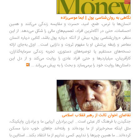
اهی به روان‌شناسی پول | ایما موسی‌زاده
سان‌ها با ترس، طمع، امید، حسرت و مقایسه زندگی می‌کنند و همین
ساسات، حتی در آگاه‌ترین افراد، تصمیم‌های مالی را شکل می‌دهد. از این
ظر، «روان‌شناسی پول» بیش از آنکه درباره پول باشد، کتابی درباره انسان
اصر و رابطه پرتنش او با مفهوم ثروت و دارایی است... اوزل به‌جای ارائه
خه‌های مستقیم یا توصیه‌های دستوری، تجربه زندگی سرمایه‌گذاران،
رآفرینان، میلیاردرها و حتی افراد عادی را روایت می‌کند و از دل این
ستان‌ها روایت خود را برمی‌سازد و بحث را به پیش می‌راند
...
اضای اخوان ثالث از رهبر انقلاب اسلامی
گیدن با فرهنگ کار عبثی است... این برادران آریایی ما و برادران وایکینگ،
ل اینکه سحرخیزتر از ما بوده‌اند و رفته‌اند جاهای خوب دنیا مسکن
ده‌اند... ما همین چیزها را نداریم. کسی نداریم از ما انتقاد بکند... استالین با