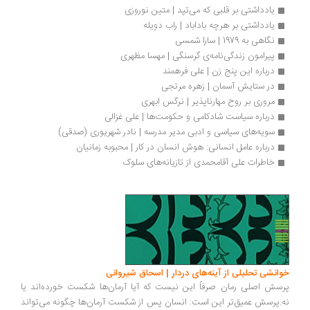
یادداشتی بر قلبی که می‌تپد | متین نوروزی
یادداشتی بر هرچه باداباد | راب دویله
نگاهی به 1979 | سارا شمسی
پیرامون زندگی‌نامه‌ی گرسنگی | مهسا مظهری
درباره این پنج زن | علی فرهمند
در ستایش آسمان | زهره مرتجی
مروری بر روح مهارناپذیر | نرگس ابهری	
درباره سیاست شادکامی و حکومت‌ها | علی غزالی
سویه‌های سیاسی و ادبی مدیر مدرسه | نادر شهریوری (صدقی)
درباره عامل انسانی: هوش انسان در کار | محبوبه زمانیان
خاطرات علی آقامحمدی از تازیانه‌های سلوک
انشی تحلیلی از آینه‌های دردار | اسحاق شیروانی
سش اصلی رمان صرفاً این نیست که آیا آرمان‌ها شکست خورده‌اند یا
.پرسش عمیق‌تر این است: انسان پس از شکست آرمان‌ها چگونه می‌تواند