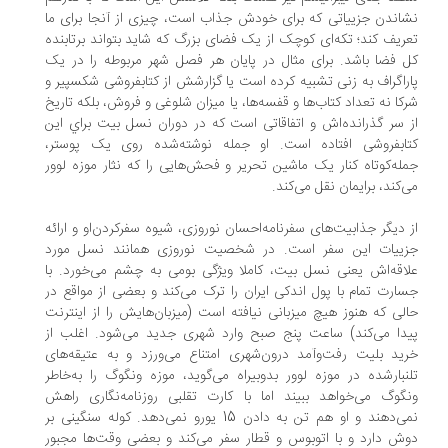
اندن جزییاتی که برای خودش جذاب است، چیزی از آنجا برای ما
ریف کند؛ تکه‌ای کوچک از یک فضای بزرگ که شاید بتواند برتابنده
 فضا باشد. برای مثال در پایان هر فصل شهر مربوطه را در یک
راگراف به زنی تشبیه کرده است یا گزارشش از کتابفروشی شکسپیر و
کا نه تعداد کتاب‌ها و قفسه‌ها، یا میزان شلوغی و فروش، بلکه تاریخ
 سر گذرانده‌اش و اتفاقاتی است که در دوران نسل بیت براي این
تابفروشی افتاده است. او جمله نوشته‌شده روی یک پوستر،
له‌کوتاه کنار یک ماشین تحریر و فحش‌هایی را که نثار موزه لوور
‌کند، برایمان نقل می‌کند.
 دیگر جذابیت‌های سفرنامه‌احسان نوروزی، شیوه سفرکردن‌او و ارائه
زییات این سفر است. در شخصیت نوروزی همانند نسل مورد
اقه‌اش یعنی نسل بیت، کاملا ویژگی بومی به چشم می‌خورد. با
ارت تمام با پول اندکی ایران را ترک می‌کند و بعضی از مواقع در
لی که هنوز هیچ میزبانی نیافته است (میزبان‌هایش را از اینترنت
دا می‌کند) ساعت پنج صبح وارد شهری جدید می‌شود. اغلب از
ید بلیت رفت‌و‌آمد درون‌شهری امتناع می‌ورزد و به عتیقه‌های
نبارشده در موزه لوور بدوبیراه می‌گوید، موزه ونگوگ را به‌خاطر
گوگ می‌خواهد ببیند اما با کارت تقلبی روزنامه‌نگاری راهش
نمی‌دهند و او هم تن به دادن 15 یورو نمی‌دهد. کوله سنگینی بر
ش دارد و با اتوبوس و قطار سفر می‌کند و بعضی وقت‌ها مجبور