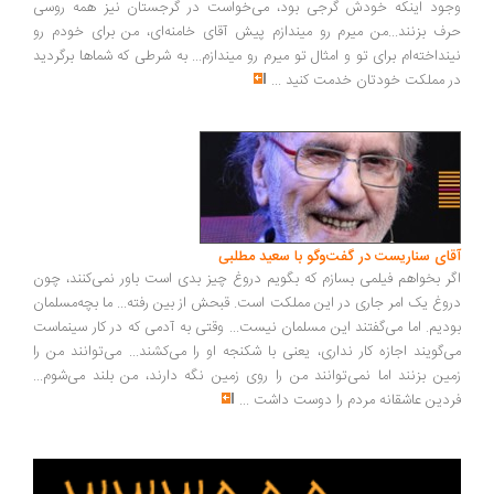
ود اینکه خودش گرجی بود، می‌خواست در گرجستان نیز همه روسی
ف بزنند...من میرم رو میندازم پیش آقای خامنه‌ای، من برای خودم رو
نداخته‌ام برای تو و امثال تو میرم رو میندازم... به شرطی که شماها برگردید
 مملکت خودتان خدمت کنید
...
ای سناریست در گفت‌وگو با سعید مطلبی
ر بخواهم فیلمی بسازم که بگویم دروغ چیز بدی است باور نمی‌کنند، چون
وغ یک امر جاری در این مملکت است. قبحش از بین رفته... ما بچه‌مسلمان
دیم. اما می‌گفتند این مسلمان نیست... وقتی به آدمی که در کار سینماست
‌گویند اجازه کار نداری، یعنی با شکنجه او را می‌کشند... می‌توانند من را
ین بزنند اما نمی‌توانند من را روی زمین نگه دارند، من بلند می‌شوم...
دین عاشقانه مردم را دوست داشت
...