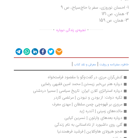
 159
.
.
..............
...............
تجربه‌ی زندگی دوباره
|
|
طره، سفرنامه‌ و روایت
معرفی و نقد کتاب
کنش‌گران مرزی در گفت‌و‌گو با مقصود فراستخواه
درباره هنر بی‌خبر زیستن | محمد امین فقیهی رضایی
درباره استراتژی کلان ایران: تاریخ سیاسی | سمیرا دردشتی
تکیه دولت: از بودن و نبودن | مرتضی کاردر
مروری بر قهوه‌چی چمن سلطان | مهدی معرف
مائده‌های زمینی | آندره ژید
درباره بعدهای وارتون | نسرین کیایی
گلی روی داشبورد از ناداستانی به نام زندگی
هجو هیولای هاوکلاین | فرشید فرهمندنیا