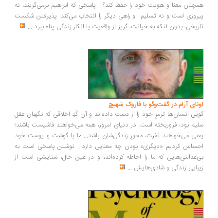
چنان معنا و هویت خود را حفظ کند؟... پاسخی که ابراهیم برمی‌گزیند، نه
روزی است و نه تسلیم. او راهی دیگر را انتخاب می‌کند: پذیرفتن شکست
ریخی، بدون آنکه به خیانت، گریز از واقعیت یا انکار زندگی پناه ببرد
...
ونای آرام در گفت‌وگو با فاروک شهیچ
یی انسان‌ها ترمزِ خود را از دست داده‌اند و آن کُدِ اخلاقی که نگهبان عقل
یم بود، فروریخته است. در دنیای امروز، همه می‌خواهند فاشیست باشند؛
نی می‌خواهند نفرت، محورِ زندگی‌شان باشد... ما با گوشت و پوست خود
ساس کردیم «دیگری» بودن چه معنایی دارد... نوشتن پاسخی است به
‌عدالتی‌هایی که ما را احاطه کرده‌اند، و در عین حال، ستایشی است از
بایی زندگی و شادی‌هایش
...