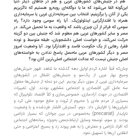
هم در جنبش‌های کشورهای عربی و هم در جاهای دیگر دنیا
ن‌گونه القا می‌شود که ما با دوگانه‌ای روبه‌رو هستیم که ناگزیریم
ی از آنان را برگزینیم: انتخاب بین سرمایه‌داری غربی یا سرمایه‌داری
راه با اقتدارگرایی ایدئولوژیک. آیا راه سومی وجود دارد؟ راه
می که فراتر از آن چیزی باشد که واقعیت به ما تحمیل می‌کند. در
ر و سایر کشورهای عربی هم معلوم شد که جنبش بین دو گزینه
کت نمی‌کند، و خواست اصلی دانشجویان، طبقه متوسط و توده
را، رهایی از یک حکومت فاسد و اقتدارگرا بود. آیا وضعیت امروز
ر و دیگر کشورهای عربی ماحصل پاسخ ندادن به خواسته‌های
لی جنبش نیست که عدالت اجتماعی اصلی‌ترین آنان بود؟
ان‌که قبلاً اشاره کردم اوایل دهه گذشته ما شاهد ظهور خیزش‌های
یع بهار عربی از یک‌سو و جنبش‌های اشغال در کشورهای
مایه‌داری غربی از سوی دیگر بودیم. این دو نحله از جنبش‌ها معلول
 عامل کلی اقتصادی و اجتماعی مشابهی بودند. اول، تغییرات
تصادی در جهت آزادسازی، خصوصی‌سازی و کلاً اقتصاد نئولیبرال که
یاری از مردم عادی را محروم از ثروت و منابع موجود ملی کرد و
برابری‌ها را افزایش داد. دوم، گسترش اقشار طردشده و با وضعیت
ناپایدار (precariat) به‌خصوص در بین جوانان که بسیار ناراضی
دند. و سوم، توسعه وسایل ارتباط‌جمعی به‌ویژه رسانه‌های اجتماعی
 افراد ناراضی و معترض را به هم پیوند زد و بسیج اعتراضی و حتی
قلابی آن‌ها را تسهیل نمود.