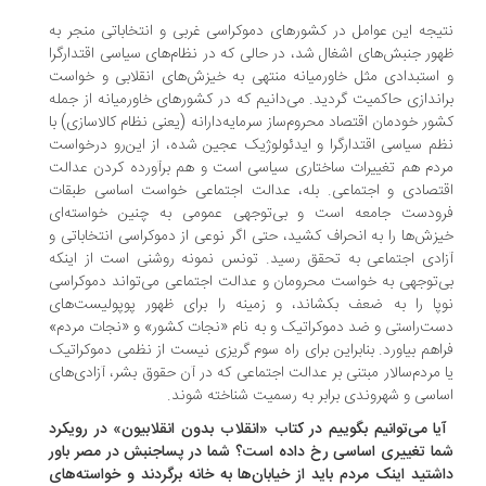
یجه این عوامل در کشورهای دموکراسی غربی و انتخاباتی منجر به
ور جنبش‌های اشغال شد، در حالی که در نظام‌های سیاسی اقتدارگرا
استبدادی مثل خاورمیانه منتهی به خیزش‌های انقلابی و خواست
اندازی حاکمیت گردید. می‌دانیم که در کشورهای خاورمیانه از جمله
ور خودمان اقتصاد محروم‌ساز سرمایه‌دارانه (یعنی نظام کالاسازی) با
م سیاسی اقتدارگرا و ایدئولوژیک عجین شده، از این‌رو درخواست
دم هم تغییرات ساختاری سیاسی است و هم برآورده کردن عدالت
تصادی و اجتماعی. بله، عدالت اجتماعی خواست اساسی طبقات
ودست جامعه است و بی‌توجهی عمومی به چنین خواسته‌ای
زش‌ها را به انحراف کشید، حتی اگر نوعی از دموکراسی انتخاباتی و
ادی اجتماعی به تحقق رسید. تونس نمونه روشنی است از اینکه
‌توجهی به خواست محرومان و عدالت اجتماعی می‌تواند دموکراسی
پا را به ضعف بکشاند، و زمینه را برای ظهور پوپولیست‌های
ت‌راستی و ضد دموکراتیک و به نام «نجات کشور» و «نجات مردم»
اهم بیاورد. بنابراین برای راه سوم گریزی نیست از نظمی دموکراتیک
 مردم‌سالار مبتنی بر عدالت اجتماعی که در آن حقوق بشر، آزادی‌های
اسی و شهروندی برابر به رسمیت شناخته شوند.
آیا می‌توانیم بگوییم در کتاب «انقلاب بدون انقلابیون» در رویکرد
ا تغییری اساسی رخ داده است؟ شما در پساجنبش در مصر باور
شتید اینک مردم باید از خیابان‌ها به خانه برگردند و خواسته‌های