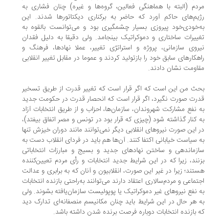
دم (البته با هماهنگی فعالین، گروه‌ها و غیره) چنان فشاری به
یم‌های حاکم آورد که حاضر به برکناری دیکتاتورها شدند. این
‌خودی‌خود پیروزی بسیار چشمگیری بود و می‌توانست بالقوه به
ییرات ساختاری و دموکراتیک بینجامد. ولی دقیقا به دلیل فقدان
روی سازمانی، پروژه و استراتژی تغییر، عملا نهادها، فرهنگ و
هکارهای سابق خود را بازتولید کردند و عموما در مقابل تغییر انقلابی
اومت نشان دادند.
ث من این است که اگر قرار است که تغییر قدرت از طریق تسخیر
رت صورت نگیرد، اگر قرار است که انحصار قدرت در حکومت جدید
 نفع مشارکت شهروندان، سازمان‌ها، احزاب و از طریق انتخابات آزاد
 کنار گذاشته شود (چیزی که قرار بود در تونس و مصر اتفاق بیفتد)،
 این صورت نیروهای انقلابی دیگر نمی‌توانند مانند دوران خیزش تنها
 سیاست خیابانی اکتفا کنند. آن‌ها هم باید در فردای انقلاب دست به
زماندهی و ساختن نهادهای جدید و بسیج و مبارزات انتخاباتی
نند، زیرا که در این شرایط جدید انتخابات و رأی مردم تعیین‌کننده
تند؛ زیرا در غیر این‌ صورت، انقلابیون و آنان که به برابری و عدالت
تماعی و مردم‌سالاری اعتقاد دارند می‌توانند به‌راحتی بازنده انتخابات
 نفع نیروهای غیر دموکراتیک یا پوپولیست سازمان‌یافته بشوند. ولی
 هر حال در این شرایط باید چنان مکانیسم منصفانه‌ای تدارک دید
 بازنده انتخابات دوباره فرصت برنده شدن داشته باشد.