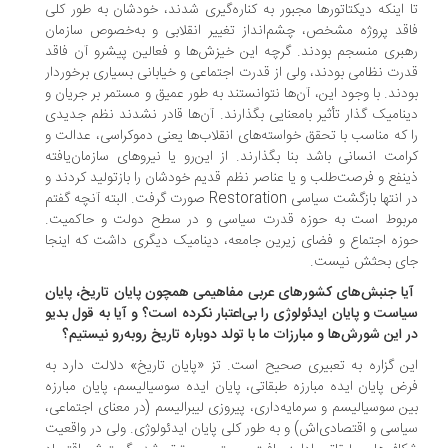
 اینکه دیکتاتورها مجبور به کناره‌گیری شدند، خودشان به طور کلی
قد پروژه مشخص، چشم‌انداز تغییر انقلابی و به‌خصوص سازمان
بری منسجم بودند. گرچه این خیزش‌ها و فعالین پیشرو آن فاقد
رت نظامی بودند، ولی از قدرت اجتماعی و خیابانی بسیاری برخوردار
دند. با وجود این، آن‌ها نتوانستند به طور عمیق و مستمر بر جریان و
نامیک گذار تأثیر بامعنایی بگذارند. آن‌ها قادر نشدند نظم جدیدی
 که مناسب با تحقق خواسته‌های انقلاب‌ها یعنی دموکراسی، عدالت و
امت انسانی باشد بنا بگذارند. از این‌رو یا نیروهای سازمان‌یافته
نفع و فرصت‌طلب و یا عناصر نظم قدیم خودشان را بازتولید کردند و
در انتها بازگشت سیاسی Restoration صورت گرفت. البته آنچه گفتم
بوط است به حوزه قدرت سیاسی و در سطح دولت و حاکمیت.
زه اجتماع و فضای زیرین جامعه، دینامیک دیگری داشت که اینجا
ی بحثش نیست.
آیا جنبش‌های کشورهای عربی مفاهیمی همچون پایان تاریخ، پایان
است و پایان ایدئولوژی را بی‌اعتبار نکرده است؟ و آیا به قول بدیو
 این شورش‌ها و مبارزات ما با تولد دوباره تاریخ روبه‌رو نیستیم؟
ن گزاره به تعبیری صحیح است. تز «پایان تاریخ» دلالت دارد به
ض پایان ایده مبارزه طبقاتی، پایان ایده سوسیالیسم، پایان مبارزه
ن سوسیالیسم و سرمایه‌داری، پیروزی لیبرالیسم (در معنای اجتماعی،
اسی و اقتصادی‌اش) و به طور کلی پایان ایدئولوژی. ولی در واقعیت