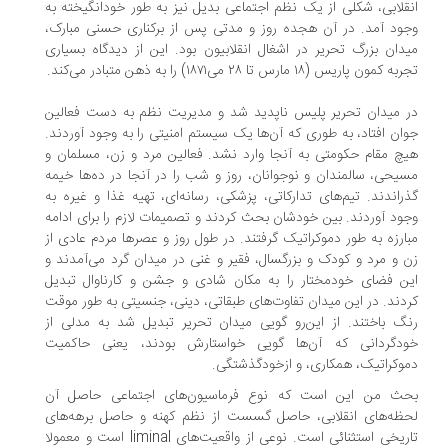
قلابی، شکلی از یک نظم اجتماعی بدیل نیز به طور خودانگیخته به
ود آمد. در آن هجده روز و مدتی پس از برکناری حسنی مبارک،
دان بزرگ تحریر در اشغال انقلابیون بود. این از دیدگاه بسیاری
کمون پاریس (۱۸ مارس تا ۲۸ می‌‌۱۸۷۱) را به ذهن متبادر می‌کند.
 میدان تحریر پلیس ناپدید شد و مدیریت نظم به دست فعالین
ان افتاد، به طوری که آن‌ها یک سیستم امنیتی را به وجود آوردند.
چ مقام حکومتی به آنجا وارد نشد. فعالین مرد و زن، مسلمان و
یحی، سالمندان و نوجوانان، روز و شب را در آنجا در ده‌ها خیمه
راندند. تیم‌های تدارکاتی، پزشکی، رسانه‌ای، تهیه غذا و غیره به
ود آوردند. بین خودشان بحث کردند و تصمیمات لازم را برای ادامه
ارزه به طور دموکراتیک ‌گرفتند. در طول روز و عصرها مردم عادی از
 و مرد و کودک و بزرگسال، فقیر و غنی در میدان گرد می‌آمدند و
ن فضای خودمختار را به مکان شادی و جشن و کارناوال تبدیل
دند. در این میدان تفاوت‌های طبقاتی، دینی، جنسیتی به طور موقت
گ باختند. از این‌رو گویی میدان تحریر تبدیل شد به مدلی از
دگردانی که آن‌ها گویی خواستارش بودند، یعنی حاکمیت
وکراتیک، همکاری، و ازخودگذشتگی.
ث من این است که نوع فرماسیون‌های اجتماعی حاصل آن
ظه‌های انقلابی، حاصل گسست از نظم کهنه و حاصل برهه‌های
تاریخی استثنائی است. نوعی از واقعیت‌های liminal است و معمولا