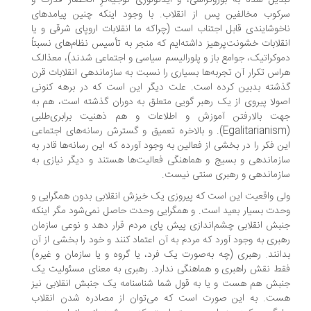
دیل شده به بوروکراسی، و ایدئولوژی توجیه‌گرِ انحصار قدرت و
کوب مخالفین پس از انقلاب. با وجود اینکه چنین پیامدهای
خوشایندی قابل اجتناب است (چراکه ما انقلابات اروپای شرقی و یا
قلابات خشونت‌پرهیز داشته‌ایم که منجر به تأسیس نظام‌های نسبتاً
وکراتیک، جوامع باز و پلورالیسم سیاسی و اجتماعی شدند)، معذالک
اس تکرار آن تجربه‌ها بسیاری را نسبت به سازماندهی انقلابات قرن
شته بدبین کرده است. علت دیگر این است که در برهه کنونی
ولا پیروی از یک رهبر گویی متعلق به دوران گذشته است، هم به
ت بالارفتن آموزش و اطلاعات و هم ذهنیت برابری‌طلبی
(Egalitarianism). و بالاخره تعمیق و گسترش رسانه‌های اجتماعی
ن فکر را در بخشی از فعالین به وجود آورده که این رسانه‌ها قادر به
زماندهی و بسیج و هماهنگی فعالیت‌ها هستند و دیگر نیازی به
زماندهی و رهبری سنتی نیست.
ی واقعیت این است که پیروزی یک خیزش انقلابی بدون همگرایی و
دت بسیار بعید است. و همگرایی وحدت حاصل نمی‌شود مگر اینکه
بش انقلابی چشم‌اندازی پیش پای مردم قرار دهد و نوعی سازمان
بری به وجود آورد که مردم به آن اعتماد کنند و خود را بخشی از آن
انند. رهبری (چه به‌صورت یک فرد، یا گروه و یا سازمان و غیره)
ط نقش راهبری و هماهنگی ندارد. رهبری به معنای مسئولیت یک
بش هم هست و یا به قول شما شناسنامه یک جنبش انقلابی نیز
ت. به این صورت است که می‌توان از مصادره‌ شدن انقلاب