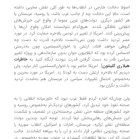
ولا دخالت خارجی در انقلاب‌ها به طور کلی نقش مخربی داشته
ت، حالا این دخالت چه از جانب غرب باشد، یا روسیه، عربستان یا
 کشور دیگری. دولت‌های غربی عموما از وقوع این خیزش‌های
قلابی غافلگیر شدند. هیچ‌کدام نتوانستند امکان وقوع آن‌ها را
ش‌بینی کنند. آمریکا از تغییر در تونس بالاخره حمایت کرد. در مورد
ر تردید داشت چون نمی‌دانست بالاخره قدرت به دست چه
وهی خواهد افتاد، ارتش یا اخوان‌المسلمین، چون به‌درستی
ساس کرده بود که انقلابیون جوان بدون سازماندهی و پروژه تغییر
اسی قادر به دست گرفتن قدرت نبودند (نگاه کنید به
خاطرات
لاری کلینتون
). آمریکا حاضر بود با اخوان‌المسلمین کنار بیاید، ولی
دیم که بالاخره ارتش دست به کودتا زد. آمریکا در مورد بحرین و
‌خصوص احتمال تغییرات سیاسی در عربستان هم به‌شدت تردید
شت و نگران بود.
ی چنان‌که اشاره کردم فقط غرب نبود که خاورمیانه انقلابی را به
نه نفوذ خود تبدیل کرد، کشورهای نزدیک‌تر به‌خصوص روسیه و
د کشورهای منطقه حتی نقش برجسته‌تری در تضعیف و شکست
ن جنبش‌های رهایی‌بخش ایفا کردند. توجه کنید چندین دولت
طقه‌ای نظیر ترکیه، عربستان، امارات و اسرائیل، انقلاب سوریه را
نه رویارویی نظامی قرار دادند و آن را به بیراهه کشاندند. جالب
ت که این روزها تظاهرات گسترده در جنوب سوریه به‌خصوص در