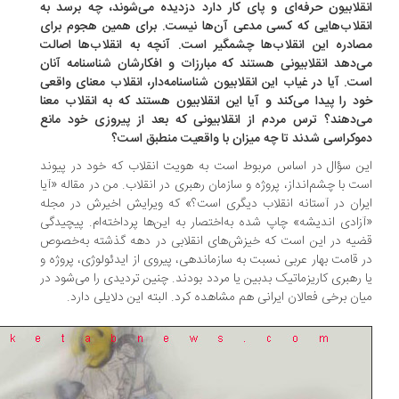
قلابیون حرفه‌ای و پای کار دارد دزدیده می‌شوند، چه برسد به
قلاب‌هایی که کسی مدعی آن‌ها نیست. برای همین هجوم برای
ادره این انقلاب‌ها چشمگیر است. آنچه به انقلاب‌ها اصالت
‌دهد انقلابیونی هستند که مبارزات و افکارشان شناسنامه آنان
ت. آیا در غیاب این انقلابیون شناسنامه‌دار، انقلاب معنای واقعی
د را پیدا می‌کند و آیا این انقلابیون هستند که به انقلاب معنا
‌دهند؟ ترس مردم از انقلابیونی که بعد از پیروزی خود مانع
وکراسی شدند تا چه میزان با واقعیت منطبق است؟
ن سؤال در اساس مربوط است به هویت انقلاب که خود در پیوند
ت با چشم‌انداز، پروژه و سازمان رهبری در انقلاب. من در مقاله «آیا
ران در آستانه انقلاب دیگری است؟» که ویرایش اخیرش در مجله
زادی اندیشه» چاپ شده به‌اختصار به این‌ها پرداخته‌ام. پیچیدگی
یه در این است که خیزش‌های انقلابی در دهه گذشته به‌خصوص
 قامت بهار عربی نسبت به سازماندهی، پیروی از ایدئولوژی، پروژه و
 رهبری کاریزماتیک بدبین یا مردد بودند. چنین تردیدی را می‌شود در
ان برخی فعالان ایرانی هم مشاهده کرد. البته این دلایلی دارد.