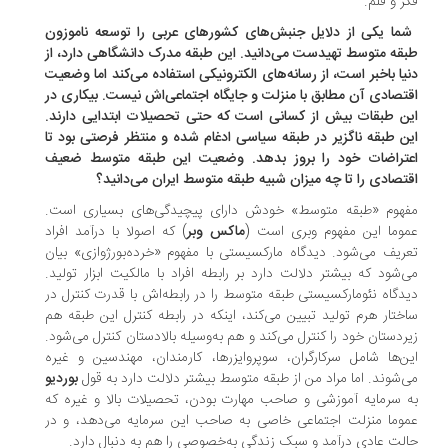
ر و قلم.
شما یکی از دلایل جنبش‌های کشورهای عربی را توسعه ناموزون
قه متوسط تهیدست می‌دانید. این طبقه مدرک دانشگاهی دارد،‌‌ از
یا باخبر است، از رسانه‌های الکترونیکی استفاده می‌کند اما وضعیت
تصادی آن مطابق با منزلت و جایگاه اجتماعی‌اش نیست. بیکاری در
ن طبقات بیش از کسانی است که حتی تحصیلات ابتدایی دارند.
ن طبقه ناگزیر در طبقه سیاسی ادغام شده و منتظر فرصتی بود تا
تراضات خود را بروز بدهد. وضعیت این طبقه متوسط ضعیف
تصادی را تا چه میزان شبیه طبقه متوسط ایران می‌دانید؟
هوم «طبقه متوسط» خودش دارای پیچیدگی‌های بسیاری است.
وما این مفهوم وبری است (
ماکس وبر
) که اصولا با درآمد افراد
ریف می‌شود. دیدگاه مارکسیستی با مفهوم «خرده‌بورژوازی» بیان
‌شود که بیشتر دلالت دارد بر رابطه افراد با مالکیت ابزار تولید.
دگاه نئومارکسیستی طبقه متوسط را در رابطه‌اش با قدرت کنترل در
ختار هرم تولید تبیین می‌کند، اینکه در رابطه کنترل این طبقه هم
ردستان خود را کنترل می‌کند و هم به‌وسیله بالادستان کنترل می‌شود.
ن‌ها شامل سرکارگران، سوپروایزرها، کارمندان، مهندسین و غیره
‌شوند. اما مراد من از طبقه متوسط بیشتر دلالت دارد به قول
بوردیو
 سرمایه آموزشی و صاحب مهارت بودن، تحصیلات بالا و غیره که
وما منزلت اجتماعی خاصی به صاحب این سرمایه می‌دهد، و در
لت عادی درآمد و سبک زندگی به‌خصوصی را هم به دنبال دارد.