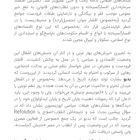
اف‌های طبقاتی ادامه یافت و حتی عمیق‌تر شد. گسترش اقتصاد
مایه‌داری افسارگسیخته و بدون نظارت‌های قانونی به نفع خیر
ومی موجب فقر و بیگانگی و نارضایتی طبقات فرودست جوامع
دید (به‌خصوص اقشار جوان تحصیل‌کرده) و محیط‌زیست را در
ر فزاینده‌تری قرار داد. به‌خصوص که این نوع اقتصادهای
سارگسیخته با انواع و اقسام حکومت‌های ناپاسخ‌گو و استبدادی از
ع اسلامی، سکولار و لیبرال عجین شدند.
 تعبیری خیزش‌های بهار عربی و در کنار آن جنبش‌های اشغال این
عیت اقتصادی و سیاسی را در عمل به چالش کشیدند. اقشار
ودست و معترض در عمل خواستار نظم مبتنی بر عدالت اجتماعی،
ایی از سرکوب و احترام به کرامت انسانی گردیدند. از این‌روست که
یو
بشارت تولد دوباره تاریخ را می‌دهد. به‌خصوص او در اشغال
دان تحریر و حاکمیت مردمی بر آن به مدت هجده روز نظم نوینی را
‌بیند و آن را «کمونیسم جنبش» می‌خواند. ولی با وجود این، باید
عان کرد که رسوبات ذهنیت پایان تاریخ و پایان ایدئولوژی خود را در
دگاه‌ها و عملکردهای طبقات سیاسی اپوزیسیون نشان داد که در
سؤال پیشین بحث شد و نتیجه‌اش انقلاب-اصلاح یا Refolution
دید. جالب است که بدیو در یک جمع خصوصی از فعالین مصری
سید که در این وضعیت پس از انقلاب در مصر «جنبش کجاست»،
ی پاسخی دریافت نکرد.