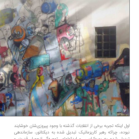
ل اینکه تجربه برخی از انقلابات گذشته با وجود پیروزی‌شان خوشایند
وده، چراکه رهبر کاریزماتیک تبدیل شده به دیکتاتور، سازماندهی