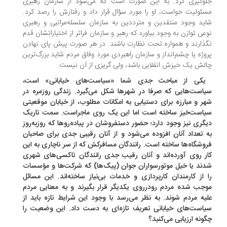
وگیری کرد. به این صورت است که می‌شود از سازمان رهبری
ئولیت خواست، او را مورد سؤال قرار داد و رفتارش را رصد کرد.
ید وجود منتقدین و مترددین به سازمان سلسله‌مراتبی و رهبری
عی توازن به وجود بیاورد که رهبر و سازمان فراتر از اختیاراتشان قدم
ذارند و همواره تحت نظارت باشند. در هر صورت پیش پای نهادن
وژه یا چشم‌انداز و سازمان راهبردی مورد وفاق مردم شاید بزرگ‌ترین
لش یک خیزش انقلابی باشد، ولی گریزی از آن نیست.
یکی از مباحث جدی شما «سیاست‌های خیابانی» است،
است‌هایی که صرفا در شهرها شکل می‌گیرد. زندگی روزمره در
ر و مبارزه برای دستیابی به امکانات مطلوب، از خیابان موقعیتی
است‌خیز ساخته است اما این یک روی ماجراست. سمت تاریک
گری نیز وجود دارد؛ حضور دستفروشان در پیاده‌روها که روزبه‌روز
 تعداد آنان افزوده می‌شود و از آنان رقیبی جدی برای صاحبان
وشگاه‌ها ساخته است. رانندگان مسافرکش که از سر ناچاری به این
ر روی آورده‌اند و آنان رقیب جدی رانندگان تاکسی‌های شهری
ند یا خیل موتورسواران جوان (پیک‌ها) که شرکت‌ها و مؤسسات
 از کارمندان کارپردازی و خدمات بی‌نیاز ساخته‌اند. این مسائل
جب شده مردم رودرروی یکدیگر قرار بگیرند و به معنایی مردم
یه مردم شوند. به نظر می‌رسد با وجود این شرایط تازه باید از
است‌های خیابانی تعریف تازه‌ای به دست داد. این وضعیت را
ونه ارزیابی می‌کنید؟