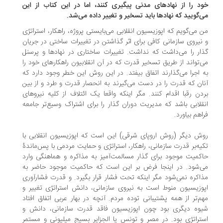
د را از نهادهای مدنی پیگیری کنند، اما در این کتاب از این
‌گویید که نهادها باید تسخیر و تغییر داده می‌شد.
 می‌گویم که اپوزیسیون انقلابی می‌بایستی پروژه، راهکار، استراتژی
نیروی سازمانی کافی برای اثر گذاشتن در تغییرات ساختی در جریان
ار را می‌داشت که نداشت. تغییرات ساختاری در نهادها و پرسنل
‌تواند از طریق تسخیر قدرت که در آن انقلابیون راهکارهای خود را
 اجرا می‌گذارند اتفاق بیفتد. در این روش این خطر وجود دارد که
ان که قدرت را در دست می‌گیرند به انحصار قدرت و طرد و از بین
دن رقبا اقدام کنند. مگر اینکه واقعا یک ائتلاف از کلیه نیروهای
قلابی باشد که مدیریت دوران گذار را برای اشتراک وسیع‌تر جامعه
اهم بیاورد.
ش دیگر (روش اروپای شرقی) این است که اپوزیسیون انقلابی با
یه‌بر قدرت سازمانی، راهکار، استراتژی و حمایت مردمی با پس‌ماندۀ
کمیت موجود برای گذار مسالمت‌آمیز به مذاکره و هماهنگی وارد
‌شود. در اینجا فرض بر این است که حاکمیت موجود حاضر به
اکره نمی‌شود مگر اینکه تحت فشار قرار بگیرد. و قدرت فشارآوری
وزیسیون منوط است به نیروی سازمانی، دانش استراتژی تغییر و
م‌تر از همه پشتیبانی توده مردم. آنچه در بهار عربی اتفاق افتاد
وه دیگری بود چون اپوزیسیون فاقد قدرت سازمانی، دانش و
تراتژی بود. در مصر و تونس یا الجزایر بسیج میلیونی و مستمر