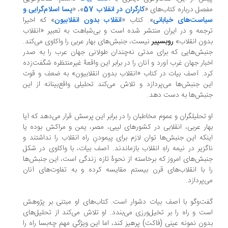
صل درباره کتاب‌های «
کارگران در انقلاب 57
»، «
پسا اسلام‌گرایی و
است‌های خیابانی
». کتاب «
انقلاب بدون انقلابیون
» که اخیرا
جمه و در ایران منتشر شده است و بی‌شباهت به‌ تعبیر «انقلاب
ون انقلاب»
روبسپیر
نیست، جنبش‌های بهار عربی را واکاوی می‌کند.
بش‌هایی که برای مدتی نه‌چندان طولانی جهان عرب را به صدر
بار جهان غرب آورد و آنان را در برابر این واقعۀ غیرمنتظره شگفت‌زده
د. آصف بیات در کتاب «انقلاب بدون انقلابیون» به ضعف و قوت
ن جنبش‌ها می‌پردازد و تلاش می‌کند تحلیلی واقع‌بینانه از این
بش‌ها به دست دهد.
 تحلیلگران و عموم مخاطبان را در برابر این پرسش قرار می‌دهد که آیا
ار عربی، انقلابی در کشورهای لیبی، مصر، یمن و مراکش بوده یا
نکه این جنبش‌ها توان لازم برای پیمودنِ راه انقلاب را نداشتند و
گزیر در نیمه‌ راهِ انقلاب بازماندند. آصف بیات، با واکاوی در شکل
بش‌های امروز که برخاسته از نحوۀ تازه زندگی است، این جنبش‌ها
 با انقلاب‌های قرن بیستم مقایسه کرده و به تفاوت‌های آنان
‌پردازد.
ت‌وگو با آصف بیات دشوار است. کتاب‌های او مبتنی بر پژوهش
ت و راه را بر تخیل‌ورزی می‌بندد. او تلاش می‌کند از تحلیل‌های
ون نمونه عینی (فاکت) پرهیز کند، اما این ویژگیِ مهم چه‌بسا راه را