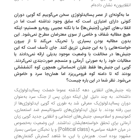
قلابیون» نشان داده‌ام.
ما به‌گونه‌ای از عصر پساایدئولوژی سخن می‌گوییم که گویی دوران
ونی دارای امتیازی است که سابق وجود نداشته است اما در
قلاب‌های کنونی (جنبش‌ها) ما با نکته عجیبی روبه‌رو هستیم؛ اینکه
چ مطالبه شفاف و خاصی از سوی معترضان مطرح نمی‌شود. این
ون مطالبه بودن بسیاری را تحریک می‌کند تا از بیرون
استه‌هایی را به این جنبش تزریق کنند. جای تأسف است که این
بش‌ها در مخالفت با وضعیت موجود بدیلی ارائه نمی‌دادند یا
البات خود را به صورتی آرمانی و منسجم صورت‌بندی نمی‌کردند.
یی این جنبش‌ها فقط غلیان احساساتی همچون کوه آتشفشانی
دند که تا دامنه کوه فرومی‌ریزد اما همان‌جا سرد و خاموش
‌شود. نظر شما در این باره چیست؟
ه جنبش‌های انقلابی دهه گذشته عموما خصلت پساایدئولوژیک
شته‌اند. به چند دلیل. اول اینکه دوران پس از جنگ سرد به‌عنوان
ران پساایدئولوژیک معرفی شد به طوری که گویی ایدئولوژی‌ها از
ن رفته بودند. با نزول ایدئولوژی‌های ناسیونالیسم ضد استعماری،
ونیسم و اسلامیسم، جنبش‌های اجتماعی و انقلابی جدید گویی زبان
مانی برای تحقق خواسته‌هایشان نداشتند. این وضعیت به‌خصوص
در میان «طبقه سیاسی» (Political class) و یا نخبگان سیاسی بسیار
هود بوده است. هم‌زمان با این، ما شاهد گسترش گفتمان‌های