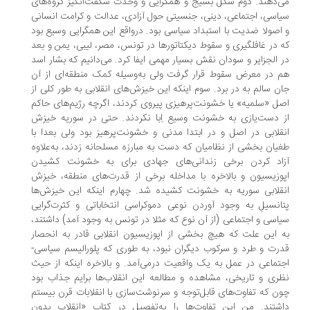
‌دهند. دوم شکل بسیج و همگرایی و وحدت شگفت‌انگیز گروه‌های
اسی، اجتماعی، دینی، جنسیتی حول آزادی، عدالت و کرامت انسانی
اصولا ضدیت با استبداد سیاسی بود. در‌واقع این همگرایی وسیع بود
 در غافلگیری و سقوط دیکتاتورها در تونس، مصر، لیبی، یمن و بعد
 الجزایر و سودان نقش بسیار مهمی ایفا کرد. می‌دانیم که بشار اسد
 در معرض سقوط قرار گرفت ولی به‌وسیله کمک منطقه‌ای از آن
ن سالم به در برد. سوم اینکه این خیزش‌های انقلابی به ‌طور کلی از
ل «سلمیه» یا خشونت‌پرهیزی پیروی کردند، اگرچه رژیم‌های حاکم
 دست‌یازی به خشونت وسیع اِبا نکردند. حتی در سوریه خیزش
قلابی در اصل و در ابتدا مدنی و خشونت‌پرهیز بود ولی بعدا با
یان بخشی از نظامیان که دست به مبارزه مسلحانه زدند، به‌علاوه
اد کردن برخی زندانی‌های جهادی برای به خشونت کشیدن
وزیسیون و بالاخره با مداخله برخی از قدرت‌های منطقه، خیزش
قلابی سوریه به خشونت کشیده شد. چهارم اینکه این خیزش‌ها
انسیلِ به وجود آوردن نوعی دموکراسی انتخاباتی و کثرت‌گرایی
اسی و اجتماعی (از آن نوع که مثلا در تونس به وجود آمد) داشتند،
 این علت که هیچ بخشی از اپوزیسیون انقلابی قادر به انحصار
رت و طرد و سرکوب دیگران نبود، به طوری که پلورالیسم سیاسی-
تماعی در عمل به یک واقعیت درمی‌آمد. و بالاخره اینکه از حیث
ری و تاریخی، مشاهده و مطالعه این انقلاب‌ها برایم جذاب بود
ن که تفاوت‌های قابل‌توجه و سرنوشت‌سازی با انقلابات قرن بیستم
شتند. من این تفاوت‌ها را به‌تفصیل در کتاب «انقلاب بدون