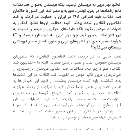
نه‌تنها بهار عربی به عربستان نرسید، بلکه عربستان به‌عنوان ضدانقلاب
نع رخدادها در یمن، تونس، سوریه و مصر شد. این کشور با حاکمان
ضد انقلاب خود اعتراض ۱۴۰۱ در ایران را حمایت می‌کردند و ضد
قلابیون انقلابی شده بودند. البته دخالت آن‌ها نه‌تنها کمکی به
تراضات مردمی نکرد، بلکه طیف‌های دیگری از مردم را نسبت به
ن اعتراضات بدبین کرد. چرا بهار عربی به عربستان نرسید و آیا
گونه تغییر جدی در کشورهای عربی و خاورمیانه از مسیر فروپاشی
بستان نمی‌گذرد؟
بیر جالبی به کار بردید، «ضد انقلابیون انقلابی» که منظورتان
بستان سعودی است و تعبیر درستی هست. البته ما «انقلابیون ضد
قلاب» هم داریم. بله، مداخلات ضد انقلابی عربستان در بسیاری از
زش‌های عربی تأثیر مهمی در تقویت ضد انقلاب در این کشورها
‌جا گذاشت. باید گفت عربستان به‌شدت از ظهور این خیزش‌ها به
اس افتاد و از همان ابتدا تلاش کرد با سرکوب از رخداد هرگونه
اهرات خیابانی پیشگیری کند. درواقع گروه‌هایی برنامه‌ریزی
تراضات مسالمت‌آمیز خیابانی را کرده بودند ولی استخبارات عربستان
ل از وقوع به این گروه‌ها یورش آورد، به طوری که فقط یک نفر با
 پلاکارد در خیابانی در ریاض حضور یافت که در رسانه‌ها به
عترض تنها» معروف شد و او هم ناپدید شد.
ی در کنار این سرکوب حاکمان سعودی برنامه مفصلی از امتیازات