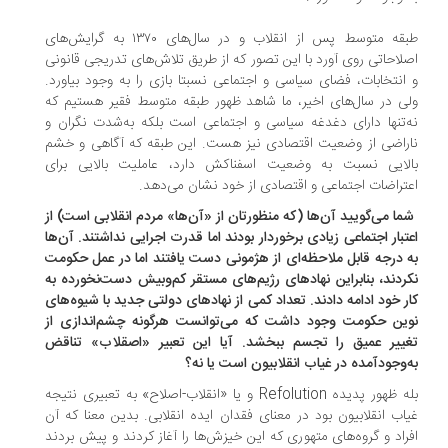
طبقه متوسط پس از انقلاب و در سال‌های ۱۳۷۰ به گرایش‌های
لاحاتی روی آورد با این تصور که از طریق تلاش‌های تدریجی قانونی
انتخابات، فضای سیاسی و اجتماعی نسبتا بازی را به وجود بیاورد.
ی در سال‌های اخیر، ما شاهد ظهور طبقه متوسط فقیر هستیم که
‌تنها دارای دغدغه سیاسی و اجتماعی است بلکه به‌شدت نگران و
راضی از وضعیت اقتصادی نیز هست. این طبقه که آگاهی و خشم
لایی نسبت به وضعیت اسفناکش دارد، عاملیت بالایی برای
تراضات اجتماعی و اقتصادی از خود نشان می‌دهد.
شما می‌گویید آن‌ها (که منظورتان از «آن‌ها» مردم انقلابی است) از
تبار اجتماعی زیادی برخوردار بودند اما قدرت اجرایی نداشتند. آن‌ها
 درجه قابل ملاحظه‌ای از هژمونی دست یافتند اما در عمل حکومت
ردند، بنابراین نهادهای رژیم‌های مستقر کم‌وبیش دست‌نخورده به
ر خود ادامه دادند. تعداد کمی از نهادهای دولتی جدید با شیوه‌های
ین حکومت وجود داشت که می‌توانست هرگونه چشم‌اندازی از
ییر عمیق را تجسم ببخشد. آیا این تعبیر «اصقلاب» تناقض
‌وجودآمده در غیاب انقلابیون است یا نه؟
بله ظهور پدیده Refolution و یا «انقلاب-اصلاح» به تعبیری نتیجه
اب انقلابیون بود در معنای فقدان ایده انقلابی. بدین معنا که آن
راد و گروه‌های متهوری که این خیزش‌ها را آغاز کردند و پیش بردند