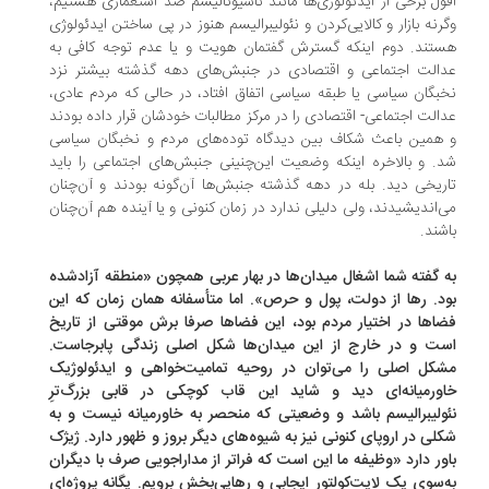
ول برخی از ایدئولوژی‌ها مانند ناسیونالیسم ضد استعماری هستیم،
رنه بازار و کالایی‌کردن و نئولیبرالیسم هنوز در پی ساختن ایدئولوژی
تند. دوم اینکه گسترش گفتمان هویت و یا عدم توجه کافی به
الت اجتماعی و اقتصادی در جنبش‌های دهه گذشته بیشتر نزد
بگان سیاسی یا طبقه سیاسی اتفاق افتاد، در حالی که مردم عادی،
الت اجتماعی- اقتصادی را در مرکز مطالبات خودشان قرار داده بودند
همین باعث شکاف بین دیدگاه توده‌های مردم و نخبگان سیاسی
. و بالاخره اینکه وضعیت این‌چنینی جنبش‌های اجتماعی را باید
ریخی دید. بله در دهه گذشته جنبش‌ها آن‌گونه بودند و آن‌چنان
‌اندیشیدند، ولی دلیلی ندارد در زمان کنونی و یا آینده هم آن‌چنان
شند.
‌ گفته شما اشغال میدان‌ها در بهار عربی همچون «منطقه آزادشده
د. رها از دولت، پول و حرص». اما متأسفانه همان زمان که این
اها در اختیار مردم بود، این فضاها صرفا برش موقتی از تاریخ
ت و در خارج از این میدان‌ها شکل اصلی زندگی پابرجاست.
کل اصلی را می‌توان در روحیه تمامیت‌خواهی و ایدئولوژیک
ورمیانه‌ای دید و شاید این قاب کوچکی در قابی بزرگ‌ترِ
ولیبرالیسم باشد و وضعیتی که منحصر به خاورمیانه نیست و به
لی در اروپای کنونی نیز به شیوه‌‌های دیگر بروز و ظهور دارد. ژیژک
ور دارد ‌«وظیفه ما این است که فراتر از مداراجویی صرف با دیگران
‌سوی یک لایت‌کولتور ایجابی و رهایی‌بخش برویم. یگانه پروژه‌ای