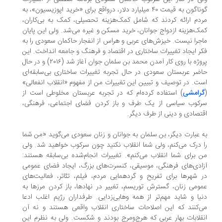
گوناگون به قیمت ۴۰ میلیارد دلار، درواقع برای «خرید اپوزیسیون»، به
دم ارائه کردند که شامل کمک‌هزینه تحصیلی، کمک به بی‌کاران،
ک‌هزینه ازدواج جوانان، خرید مسکن و غیره می‌شد. ولی این پایان
جرا نیست. خیزش‌های عربی و هراس از انفجار حاکمان سعودی را به
ر ایجاد تغییرات ساختاری در اقتصاد و فرهنگ و جامعه انداخت. این
پروژه با روی کار آمدن محمد بن سلمان جوان آغاز شد (۲۰۱۶) و در حال
ضر عربستان سعودی در حال تجربه تغییرات ساختاری بی‌سابقه‌ای
ت. در توصیف و تبیین این تغییرات من از مفهوم «انقلاب انفعالی»
رامشی
) استفاده کرده‌ام که در تجربه عربستان مخلوطی است از
کوب سیاسی از یک طرف و باز کردن فضای اجتماعی، فرهنگی،
تصادی و دینی از طرف دیگر.
 عبارت دیگر، بن سلمان به جوانان و زنان سعودی می‌گوید «من شما
 درک می‌کنم، ولی شما انقلاب نکنید چون سرکوب خواهید شد. ولی
 برای شما انقلاب می‌کنم». تغییرات انجام‌شده بی‌سابقه هستند:
ادی‌های فرهنگی، موسیقی، کنسرت‌های بزرگ، ایجاد فضای عمومی
 شهرها برای تفریح و گردهمایی مردم، فیلم، تئاتر، فعالیت‌های
ومی زنان، گسترش توریسم، تغییر در نهادها، باز کردن مرزها به
یا و شاید مهم‌تر از همه وهابی‌زدایی. طرفداران رژیم اغلب ادعا
‌کنند که این اصلاحات ساختاری انقلاب واقعی هستند و نه آن
قلابات بهار عربی که هرج‌و‌مرج بودند و شکست. ولی به نظرم این