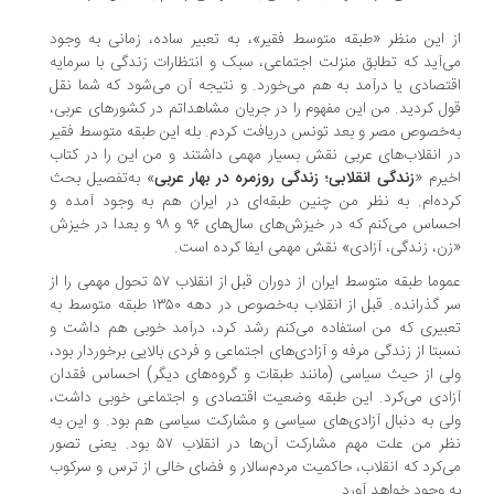
 این منظر «طبقه متوسط فقیر»، به تعبیر ساده، زمانی به وجود
‌آید که تطابق منزلت اجتماعی، سبک و انتظارات زندگی با سرمایه
تصادی یا درآمد به هم می‌خورد. و نتیجه آن می‌شود که شما نقل‌
ل کردید. من این مفهوم را در جریان مشاهداتم در کشورهای عربی،
‌خصوص مصر و بعد تونس دریافت کردم. بله این طبقه متوسط فقیر
 انقلاب‌های عربی نقش بسیار مهمی داشتند و من این را در کتاب
یرم «
زندگی انقلابی؛ زندگی روزمره در بهار عربی
» به‌تفصیل بحث
ده‌ام. به نظر من چنین طبقه‌ای در ایران هم به وجود آمده و
احساس می‌کنم که در خیزش‌های سال‌های ۹۶ و ۹۸ و بعدا در خیزش
ن، زندگی، آزادی» نقش مهمی ایفا کرده است.
عموما طبقه متوسط ایران از دوران قبل از انقلاب ۵۷ تحول مهمی را از
سر گذرانده. قبل از انقلاب به‌خصوص در دهه ۱۳۵۰ طبقه متوسط به‌
بیری که من استفاده می‌کنم رشد کرد، درآمد خوبی هم داشت و
بتا از زندگی مرفه و آزادی‌های اجتماعی و فردی بالایی برخوردار بود،
ی از حیث سیاسی (مانند طبقات و گروه‌های دیگر) احساس فقدان
ادی می‌کرد. این طبقه وضعیت اقتصادی و اجتماعی خوبی داشت،
ی به دنبال آزادی‌های سیاسی و مشارکت سیاسی هم بود. و این به
نظر من علت مهم مشارکت آن‌ها در انقلاب ۵۷ بود. یعنی تصور
‌کرد که انقلاب، حاکمیت مردم‌سالار و فضای خالی از ترس و سرکوب
 وجود خواهد آورد.