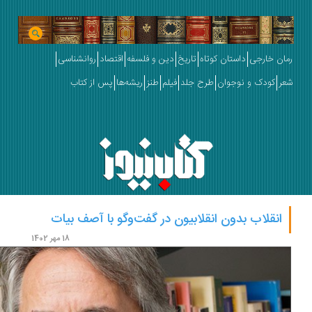
ان خارجی
داستان کوتاه
تاریخ
دین و فلسفه
اقتصاد
روانشناسی
ر
کودک و نوجوان
طرح جلد
فیلم
طنز
ریشه‌ها
پس از کتاب
انقلاب بدون انقلابیون در گفت‌وگو با آصف بیات
18 مهر 1402