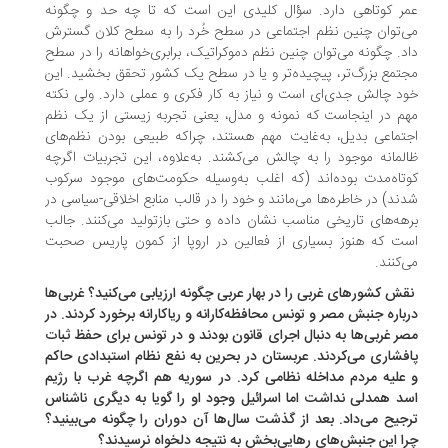
ر کوتاهی دارد. سؤال کلیدی این است که تا چه حد و چگونه
‌توان چنین نظم اجتماعی در سطح خُرد را به سطح کلان گسترش
د. چگونه می‌توان چنین نظم دموکراتیک، برابری‌خواهانه را در سطح
تمع بزرگ‌تر، پیچیده‌تر و یا در سطح یک کشور تحقق بخشید. این
د چالش جدی‌ای است و نیاز به کار فکری و عملی دارد. ولی نکته
م در اینجاست که نمونه و مدل، یعنی تجربه زیستی از یک نظم
تماعی بدیل، به‌غایت مهم هستند، چراکه طبیعی بودن نظم‌های
لمانه موجود را به چالش می‌کشند. به‌علاوه، این تجربیات اگرچه
تاه‌مدت بود‌ه‌اند (که اغلب به‌وسیله حکومت‌های موجود سرکوب
ند) در خاطره‌ها می‌مانند و خود را در قالب منابع اخلاقی-سیاسی در
هه‌های تاریخی مناسب نشان داده و حتی بازتولید می‌کنند. جالب
ت که هنوز بسیاری از فعالین در اروپا از کمون پاریس صحبت
‌کنند.
قش کشورهای غربی را در بهار عربی چگونه ارزیابی می‌کنید؟ غربی‌ها
باره جنبش مصر و تونس محافظه‌کارانه و ریاکارانه برخورد کردند. در
ر غربی‌ها به دنبال اجرای قانون بودند و در تونس برای حفظ ثبات
فشاری می‌کردند. عربستان در بحرین به نفع نظام استبدادی حاکم
علیه مردم مداخله نظامی کرد. در سوریه هم اگرچه غرب با رژیم
د همدلی نداشت اما اسرائیل وجود او را گویا به دیگری ناشناس
جیح می‌داد. بعد از گذشت سال‌ها آن دوران را چگونه می‌بینید؟
ا این جنبش‌های رهایی‌بخش به نتیجه دلخواه نرسیدند؟