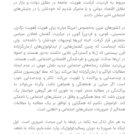
بوط به فردیت، کرامت، هویت، جامعه در مقابل دولت و بازار در
ابل اقتصاد دولتی و یا متمرکز شدیم که خودشان را در جنبش‌های
تماعی اخیر نشان دادند.
 کشورهای غربی به‌خصوص آمریکا مبارزه برای هویت (هویت نژادی،
سیتی، قومی، و فردی)‌ گویی در مرکزیت گفتمان فعالان سیاسی
عارض قرار گرفت. البته این‌ها توجیهات خودشان را داشته‌اند. ولی
ته اینجاست که چنین گفتمان‌هایی از ایدئولوژی‌های آرمان‌گرایانه
ن بیستمی که ژرفا و گستردگی بالایی داشتند به‌دور هستند و اصولا
 آن‌ها عدالت توزیعی و طردشدگی اقتصادی-اجتماعی غایب هستند.
‌تردید عملکرد رسانه‌های اجتماعی جدید نقش مهمی در عدم ایجاد
البات فراگیر و آرمان‌گرایانه ایفا می‌کند زیرا که عملا اپوزیسیون متکثر
چندصدایی‌ و پراکنده را تقویت می‌کند. تکثر و چندصدایی خوب
ت اگر مبتنی بر هماهنگی و همراهی باشد، وگرنه می‌تواند به
اکندگی در مطالبه منجر شود، به‌ طوری که هر گروهی خواستار یک
زی باشد که عملا همگرایی و وفاق در جنبش‌های اجتماعی را ناممکن
د. فراموش نکنیم که همگرایی و توافق بر یک مطالبه یا مطالبات
ه‌گیر از ضروریات جنبش‌های اجتماعی و انقلابی است.
 هر حال تذکر سه نکته در رابطه با این مبحث ضروری است. اول
نکه ما ضرورتا به دوران پساایدئولوژیک وارد نشده‌ایم، بلکه ما شاهد