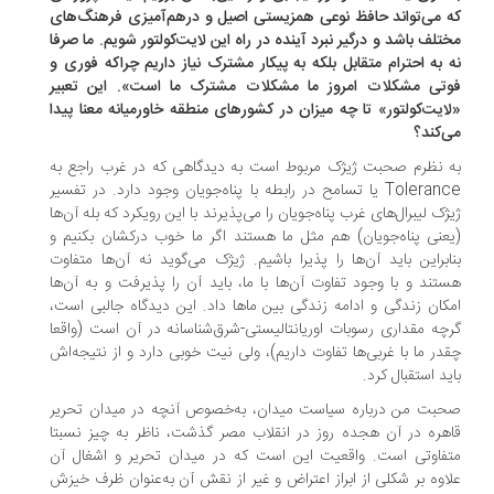
 می‌تواند حافظ نوعی همزیستی اصیل و درهم‌آمیزی فرهنگ‌های
تلف باشد و درگیر نبرد آینده در راه این لایت‌کولتور شویم. ما صرفا
 به احترام متقابل بلکه به پیکار مشترک نیاز داریم چراکه فوری و
تی مشکلات امروز ما مشکلات مشترک ما است». این تعبیر
ایت‌کولتور» تا چه میزان در کشورهای منطقه خاورمیانه معنا پیدا
‌کند؟
 نظرم صحبت ژیژک مربوط است به دیدگاهی که در غرب راجع به
Tolerance یا تسامح در رابطه با پناه‌جویان وجود دارد. در تفسیر
ژک لیبرال‌های غرب پناه‌جویان را می‌پذیرند با این رویکرد که بله آن‌ها
عنی پناه‌جویان) هم مثل ما هستند اگر ما خوب درکشان بکنیم و
ابراین باید آن‌ها را پذیرا باشیم. ژیژک می‌گوید نه آن‌ها متفاوت
تند و با وجود تفاوت آن‌ها با ما، باید آن را پذیرفت و به آن‌ها
کان زندگی و ادامه زندگی بین ماها داد. این دیدگاه جالبی است،
چه مقداری رسوبات اوریانتالیستی-شرق‌شناسانه در آن است (واقعا
در ما با غربی‌ها تفاوت داریم)، ولی نیت خوبی دارد و از نتیجه‌اش
ید استقبال کرد.
بت من درباره سیاست میدان، به‌خصوص آنچه در میدان تحریر
هره در آن هجده روز در انقلاب مصر گذشت، ناظر به چیز نسبتا
فاوتی است. واقعیت این است که در میدان تحریر و اشغال آن
اوه‌ بر شکلی از ابراز اعتراض و غیر از نقش آن به‌عنوان ظرف خیزش