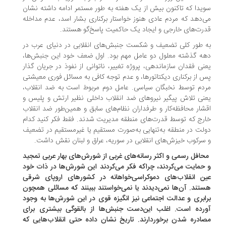
یدا که تاکنون بیش از یک هفته به طور مستمر ادامه داشته نشان
‌دهد که مردم عادی هنوز خواستار برکناری بشار اسد، عدم مداخله
رت‌های خارجی و ایجاد یک حاکمیت پاسخ‌گو هستند.
 طور کلی تضعیف و شکست جنبش‌های انقلابی در دنیای عرب در
ه گذشته معلول دو عامل مهم بود. اول ضعف خود این جنبش‌ها،
نی فقدان سازماندهی، پروژه تغییر، ناتوانی از نفوذ در جریان گذار
 از برکناری دیکتاتورها، و عدم توجه کافی به مسائل فوری معیشتی
دم توسط نخبگان سیاسی. عامل دوم مربوط است به ضد انقلاب،
نی تلاش پیگیر نیروهای ضد انقلاب داخلی نظیر ارتش و پلیس و
شار محافظه‌کار و طرفداران نظام‌های سابق و همین‌طور ضد انقلاب
رج که توسط قدرت‌های منطقه مدیریت شدند. فقط فکر کنید کدام
لت در منطقه به‌تنهایی به‌صورت مستقیم یا غیرمستقیم در تضعیف
سرکوب خیزش‌های انقلابی در سوریه، عراق و لبنان نقش داشت.
افل رسمی و اکثر رسانه‌های غربی از شورش‌های بهار عربی تمجید
حمایت می‌کردند، چراکه فکر می‌کردند این شورش‌ها در ذات خود
ن انقلاب‌های دموکراسی‌خواهانه در کشورهای اروپای شرقی
تند. آن‌ها نمی‌دیدند یا نمی‌خواستند ببینند که مسائلی همچون
ابری و عدالت اجتماعی نیز انگیزه قوی در این شورش‌ها به وجود
رده است. اغلب این‌دست جنبش‌ها از بالقوگی بیشتری برای
ادره ‌شدن برخوردارند. تاریخ نشان داده حتی انقلاب‌هایی که