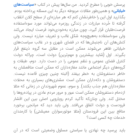
سش خوبی را مطرح کردید. من سال‌ها پیش در کتاب «
سیاست‌های
ابانی
» و همین‌طور مقالات مربوطه دیگر به این مسئله پرداخته بودم.
ذارید اول این را خاطرنشان کنم که هر مبارزه‌ای از سطح کلان انقلاب
فته تا خُرده‌ مبارزات در زندگی روزمره می‌تواند مورد سوءاستفاده
صت‌طلبان قرار گیرد، چون مبارزه به‌خودی‌خود فرصت ایجاد می‌کند
ی سوءاستفاده به‌هیچ‌وجه شکل غالب و تعریف مبارزه نیست. ولی
ش‌های آن ناجنبش‌ها که در فضای شهری و در غالب سیاست‌های
ابانی ظاهر می‌شوند ممکن است در مقابل سه گروه ذینفع قرار
یرند. اول (شاید بیشترین و مهم‌ترین) دولت است، چراکه دولت
ترل فضای عمومی و نظم عمومی را در دست دارد. دوم، طبقات و
وه‌های دیگر اجتماعی مانند مغازه‌داران که ممکن است منافعشان به
طر دستفروشان به خطر بیفتد (البته چنین چیزی قاعده نیست.
تفروشان و دکه‌داران ممکن است مشتری‌های بسیاری به محلات
ازه‌داران هم جذب بکنند). و سوم، عموم شهروندان در زمانی که مثلا
دحام دستفروشان ممکن است عبور و مرور مردم عادی در پیاده‌روها را
تل کند. ولی چنان‌که تأکید کردم رویارویی اصلی بین این اقشار
ودست و دولت اتفاق می‌افتد. ولی باید دید که میانجی برخورد
افع بین این فرودستان (مثلا موتورسواران معیشتی) با کارمندان
مات چه کسی است؟
ید پرسید چه نهادی یا سیاستی مسئول وضعیتی است که در آن