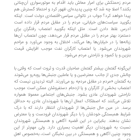
دم زحمتکش برای امرار معاش باید اقدام به موتورسواری آن‌چنانی
نند؟ اصلا چه شد که چنین پدیده‌ای ظهور کرد و احتمالا گسترش هم
دا خواهد کرد؟ جواب در ناتوانی سیاسی-اقتصادی دولت است. اینکه
ویید سیاست‌های خیابانی، مردم را در مقابل مردم قرار داده است
رس غلط‌ دادن است. مثل اینکه بگویید اعتصاب رفتگران برای
تمزد بهتر مردم را در مقابل مردم قرار می‌دهد، چون اعتصاب آن‌ها
اله‌ها را در خیابان‌ها رها می‌کند، اختلال به وجود می‌آورد و مزاحم
روندان می‌شود. یا اعتصاب کارگران نفت موجب افزایش قیمت
زین و یا کمبود و ناراحتی مردم می‌شود.
ن‌گونه گفتمان بیشتر گفتمان صاحبان قدرت و ثروت است که وقتی با
لش جدی از جانب معترضین و یا عاملین جنبش‌ها روبه‌رو می‌شوند
 گفتمان «مردم در مقابل مردم» رو می‌آورند. البته تردیدی نیست که
تصاب بخشی از کارگران و یا ازدحام دستفروشان ممکن است موجب
راحتی شهروندان عادی بشود. جنبش‌های اجتماعی معمولا همواره
اش می‌کنند که اصطکاک اعمال آن‌ها با شهروندان عادی به حداقل
سد. در عین حال جنبش‌ها از شهروندان انتظار دارند که با درک
ایط همبستگی خودشان را با دیگر شهروندان فرودست و یا معترض
ان بدهند. بنابراین در این قضیه آگاهی و همبستگی شهروندان
بت به شهروندان دیگر اهمیت بسیاری دارد. ولی مهم‌تر از این
ود چنین آگاهی و همبستگی در بین نخبگان است، به‌خصوص اهل