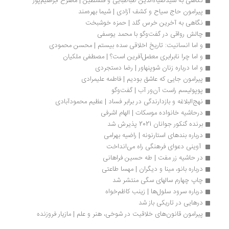
نگاهی به سیدضیاءالدین طباطبایی و فلسطین | ماهرخ ابراهیم‌پور
پیرامون حاج سیاح و کشف آزادی | شیما بهره‌مند
نگاهی به آخرین خرس گلد | حمزه خوشبخت
چالش رواقی در گفت‌وگو با محمد یوسفی
و اما انسانیت: تاریخ اخلاقی سده بیستم | محسن محمودی
و اما چرا نابرابری معضل‌آفرین است؟ | مصطفی ملکیان
و اما درباره زنان شوپنهاور | رضا دستجردی
پیرامون جایی که عاشق بودیم | فاطمه علیمرادی
پوپولیسم راست‌ آن‌ور آب | گفت‌وگو
نهج‌البلاغه و بازدارندگی در برابر فساد | عظیم محمودآبادی
درحاشیه خانواده موسکات | الهام اشرفی
برنده گنکور جوانان 2021 پذیرش شد
درباره بندهای استارنونه | راضیه بهرامی
 آوینی دعوای فرهنگی راه ‏می‌انداخت 
در حاشیه زر مفت | طه حسین فراهانی
درباره بانو، مینا و دیگران | مهسا طاعتی
چاپ چهارم سالهای سگی منتشر شد
درباره سرود سلول‏‌ها | زینب کاظم‌خواه 
درهایی در تاریکی باز شد
پیرامون قانون‌های خلاقیت در شوخی، هنر و علم | مازیار فروزنده