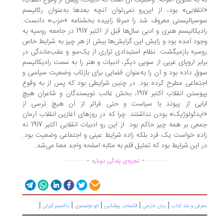
 به نحوی آمرانه. واقعیت آن است که ادبیات، پیش از وقوع انقلاب،
نقلابی» بود، از این‌رو نمی‌توان آنچه بعدها به‌عنوان رئالیسم
سیالیستی معروف شد را صرفا زاییده بخشنامه «حزب» دانست.
رادیکالیسم هنری و ادبی سال‌ها قبل از اکتبر 1917 در جامعه روسیه به
ود آمده بود و زایش این گرایش‌ها بیش از هر چیز به شرایط خاص
سیه بازمی‏گشت. نظام استبدادی تزاری از یک‌سو و عقب‌ماندگی در
ابر اروپای غربی از سویی دیگر، ادبیات و هنر را به سمت رادیکالیسم
ق داده بود و آن را به‌عنوان فضایی برای بازتاب وضعیت سیاسی و
تماعی مطرح کرده بود. در چنین شرایطی بود که پس از به وقوع
پیوستن انقلاب اکتبر 1917، بخش غالب نویسندگان و شاعران هیچ
ایی از پیوند با سیاست و حتی فراتر از آن هیچ ترسی از
یدئولوژیک» بودن نداشتند. چرا که در روزهای آغازین انقلاب آرمان
جمعی بر همه چیز حاکم بود. از این رو ادبیات انقلابی اکتبر 1917 نه
ده خواست یک فرد بلکه زاده شرایط عینی و اجتماعی وضعیت بود.
 این شرایط بود که تمثیل قلم به مثابه اسلحه واجد معنا می‌شد.
.
.
...............
..............
تجربه‌ی زندگی دوباره
|
|
|
|
|
رفی و نقد کتاب
رمان خارجی
الکساندر پوشکین
لئو تولستوی
ماکسیم گورکی