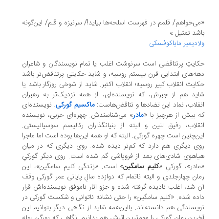
ی‌خواهم/ قلمم در فهرست اسلحه‌ها بیاید!/ سرنیزه و قلم/ این‌گونه
شد تمثیل.»
ادیمیر مایاکوفسکی
ایتِ پرتناقضی است سرنوشت اغلب یا تمام نویسندگان و شاعران
ه‌های ابتدایی قرن بیستم روسیه، و شاید حکایتی پرتناقض‌تر باشد
ایت انقلاب کبیر روسیه؛ انقلاب اکتبر. شاید از شوخی روزگار باشد یا
ید هم از جبرش، که نویسنده‌ای، از همه نزدیک‌تر به رهبران
قلاب، نماد این تضادها و تناقض‌هاست:
ماکسیم گورکی
. نویسنده‌ای
 بیش از هرچیز با «
مادر
» می‌شناسندش. چهره‌ای حزبی، نویسنده
قلاب، رفیق لنین و البته از بنیانگذاران رئالیسم سوسیالیستی.
ن‌چنین است چهره گورکی. البته که او همه این‌ها بوده است اما ماجرا
ی دیگری هم دارد که کم‌تر دیده‌ شده. روی دیگری که در میان
اهوی شادی‌های بعد از فروپاشی گم شده است. روی دیگر گورکیِ
ادر»، گورکیِ «
کلیم سامگین
» است. «زندگی کلیم سامگین»، این
ان چهارجلدی و البته ناتمام که دوازده سالِ پایانی عمر گورکی وقف
 شد، اغلب نادیده گرفته شده و جزو آثار ناموفق نویسنده‌اش قرار
ده شده. «کلیم سامگین» را حتی نشانه ناتوانی و شکست گورکی در
یسندگی هم دانسته‌اند. با‌این‌همه شاید از نگاهی دیگر بتوانیم این
رین رمان گورکی را مهم‌ترین اثرش هم بدانیم. نگاهی که یورگن روله