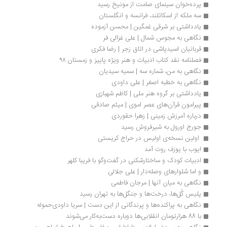
پرده‌خوان سینمای صامت از مونیخ رسید
سه ملکه از اسکاتلند، فرانسه و انگلستان
یادداشتی بر شرقی غمگین | محسن آزموده
نگاهی به مجوس شمال | علی غزالی فر
قربانیان اسیدپاشی در اتاق زجر | رضا فکری
فصلنامه نقد کتاب ادبیات و هنر ویژه پاییز و زمستان ۹۸
نگاهی به من، شماره سه | سمیه سیدیان
نگاهی به خطبه اصغر | علی داودی
یادداشتی بر گروه هنر ملی | کاظم شهبازی
پیرامون قرآن‌های عصر اموی | میثم صادقی
درباره آمرزش زمینی | زهرا حقوردی
جورج اورول به شیرفروش رسید
 اولین نسخه‌ی اولیس در حراج کریستی 
ایوب با یوزف روت آمد
ادبیات کودک و ساختارشکنی در گفت‌وگو با فریبا کلهر
و اما شلوارهای وصله‌دار | علی جلالی
نگاهی به میان آنها | مرجان فاطمی
پلیس گُل‌ها، درخت‌ها و جنگل‌ها به تهران رسید
نگاهی به پراکنده‌ها و پرندگانی از این دست | سریا داودی‌حموله
با 88 هزارتومان انقلابی‌ها دوباره دست‌به‌کار می‌شوند