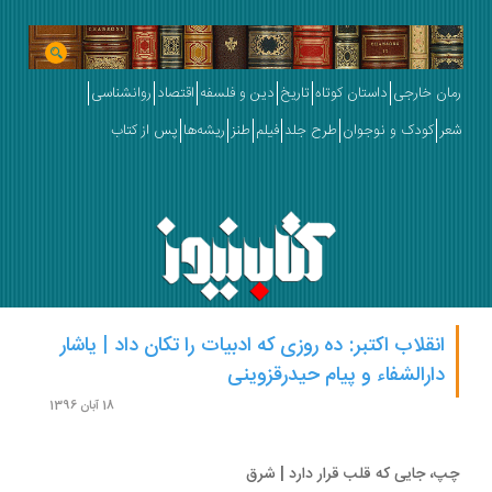
ان خارجی
داستان کوتاه
تاریخ
دین و فلسفه
اقتصاد
روانشناسی
ر
کودک و نوجوان
طرح جلد
فیلم
طنز
ریشه‌ها
پس از کتاب
انقلاب اکتبر: ده روزی که ادبیات را تکان داد | یاشار
دارالشفاء و پیام حیدرقزوینی
18 آبان 1396
، جایی که قلب قرار دارد | شرق