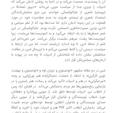
 را پسندیده، صحبت می‌کند و در آنجا به روشنی اذعان می‌کند که
بیات را چیزی جدا از سیاست حزبی می‌داند: «دیروز تصادفا در
زوستیا شعری از مایاکوفسکی خواندم. من جزو ستایش‌کنندگان
تعداد شعری او نیستم، هرچند به عدم صلاحیت خود در مورد
اوت در این زمینه اذعان دارم. اما مدت‌ها بود که از نظر سیاسی و
اری چنین مسرت‌خاطری احساس نکرده بودم. مایاکوفسکی در این
ر محفل‌ها را به باد انتقاد می‌گیرد و به کمونیست‌ها می‌خندد، زیرا
ونیست‌ها پشت سرهم نشست برگزار می‌کنند. من نمی‌دانم این
ر از لحاظ ادبی تا چه اندازه ارزشمند است، اما من در ارتباط با
است، درستی آن را کاملا تضمین می‌کنم.» با این‌حال لنین در مقالات
تلفش نشان داده که شناختش از ادبیات تا چه حد در پیوند با
مان‌های سیاسی‌اش قرار دارد.
ین در دو مقاله مشهور «تولستوی و دوران او» و «تولستوی و نهضت
ین کارگری»، با انتقاد از خصلت نخبه‌گرایانه هنر بورژوایی، بر وجه
ردم‌گرایی» در هنر و ادبیات تاکید می‌کند و رسالت هنر راستین را در
زنمایی رنج‌میلیون‌ها نفر مردم زحمتکش می‌داند. در فضای آزاد پس
 انقلاب نیز، ادبیات توده‌ها خلق شد. از سویی پرولتاریا و دهقانان
رد خطاب نویسندگان و شاعران قرار می‌گرفتند و از سویی دیگر
ای نویسندگان و شاعران انقلابی توسط توده‌های مردم شنیده
می‌شد. به‌عبارتی انقلاب اکتبر 1917 هنر و ادبیات خود را آفرید و اتفاقا