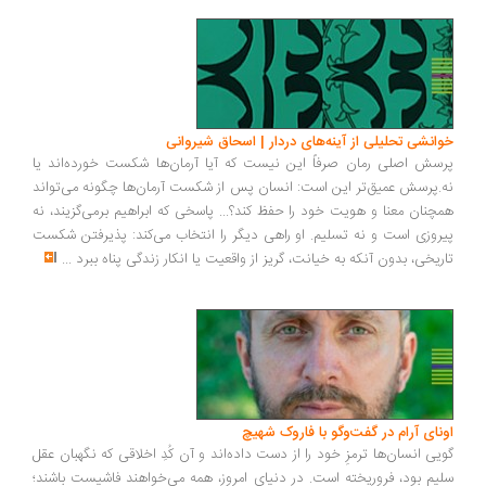
انشی تحلیلی از آینه‌های دردار | اسحاق شیروانی
سش اصلی رمان صرفاً این نیست که آیا آرمان‌ها شکست خورده‌اند یا
.پرسش عمیق‌تر این است: انسان پس از شکست آرمان‌ها چگونه می‌تواند
چنان معنا و هویت خود را حفظ کند؟... پاسخی که ابراهیم برمی‌گزیند، نه
روزی است و نه تسلیم. او راهی دیگر را انتخاب می‌کند: پذیرفتن شکست
ریخی، بدون آنکه به خیانت، گریز از واقعیت یا انکار زندگی پناه ببرد
...
ونای آرام در گفت‌وگو با فاروک شهیچ
یی انسان‌ها ترمزِ خود را از دست داده‌اند و آن کُدِ اخلاقی که نگهبان عقل
یم بود، فروریخته است. در دنیای امروز، همه می‌خواهند فاشیست باشند؛