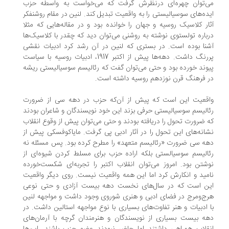
‌توان چهره‌ای درنظرش گرفت که می‌خواست به واسطه حزب
ده‌های سوسیالیستی را به واقعیت تبدیل کند. لنین در مقام روشنفکر
ار کلاسیک روسیه و جهان را خوانده بود و در مقاله‌هایی که مثلا
باره تولستوی نوشته به روشنی می‌توان دید که چقدر با کلاسیک‌ها
نا بوده است. در بستری که لنین در آن رشد کرد ادبیات نقشی
پررنگ داشت. دهه‌ها پیش از اکتبر 1917، ادبیات روسیه با سیاست
وند خورده بود و حتی می‌توان گفت که رئالیسم سوسیالیستی ریشه
 فرهنگ قرن نوزدهم روسیه داشته است.
قعیت این است که پیش از آن‌که حزب در دهه سی از ضرورت
الیسم سوسیالیستی حرفی بزند این خود نویسندگان و شاعران بودند
 ضرورت تحول را دریافته بودند و حتی می‌توان پیش از وقوع انقلاب
انه‌های این تحول را در آثار ادبی پی گرفت. مایاکوفسکی پیش از
ه سی ضرورت «رئالیسم متعهد» را مطرح کرده بود. پس مسئله نه
الیسم سوسیالستی بلکه اراده حزب برای مسلط کردن شیوه‌ای از
شتن بود. امروز می‌توان انقلاب اکتبر را تجربه‌ای شکست‌خورده
مید و انکارش کرد اما این همه واقعیت نیست. روی دیگر واقعیت
ن است که در سال‌های نخست دهه بیست آزادی و حتی نوعی
ج‌ومرج در فضای ادبی و هنری شوروی وجود داشت و مواجهه لنین
 ادبیات و هنر تفاوت‌های بسیاری با نوع مواجهه استالین داشت. در
ه بیست بسیاری از نویسندگان و هنرمندان گرچه با آرمان‌‌های