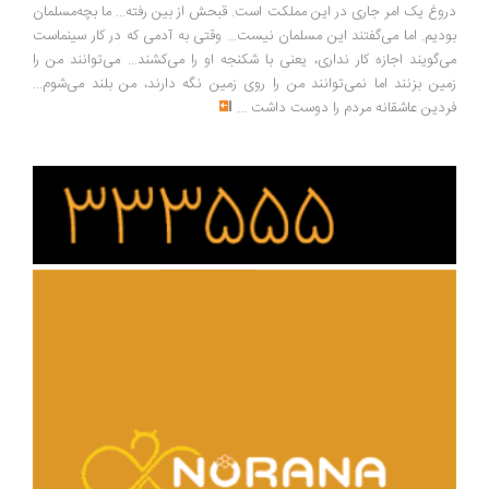
وغ یک امر جاری در این مملکت است. قبحش از بین رفته... ما بچه‌مسلمان
دیم. اما می‌گفتند این مسلمان نیست... وقتی به آدمی که در کار سینماست
‌گویند اجازه کار نداری، یعنی با شکنجه او را می‌کشند... می‌توانند من را
ین بزنند اما نمی‌توانند من را روی زمین نگه دارند، من بلند می‌شوم...
دین عاشقانه مردم را دوست داشت
...