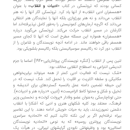
قلاب همراهی داشتند اما حاضر نبودند عضو حزب باشند. این‌ها
انی بودند که تروتسکی در کتاب «
ادبیات و انقلاب
» با عنوان
مسفران ادبی انقلاب» از آنها یاد کرد. تروتسکی آثار آنها را نه هنر
قلاب می‌داند و نه هنر بورژوازی بلکه آنها را نمایندگان هنر انتقالی
‌داند که اگرچه آرمان‌های کمونیستی را به‌طور کامل نپذیرفته‌اند اما
ارشان در مسیر انقلاب حرکت می‌کند. تروتسکی می‌‌گوید درباره
مسفران» همواره این مسئله مطرح است که آنها تا کجای مسیر
سفر باقی خواهند ماند. در ادامه آنچه نویسندگان و شاعران را از
قلاب دور کرد نه رئالیسم سوسیالیستی بلکه رئالیسم بلشویکی بود.
لنین پس از انقلاب (کنگره نویسندگان پرولتاریایی-1920) اساسا با جزم
ندیشی انتزاعی به اصطلاح انقلابی مخالف بود:
ک نیست که فعالیت ادبی کم‏تر از همه می‏تواند برابری‏خواهی
انیکی و سلطه‏ اکثریت بر اقلیت را تحمل کند. شک نیست که در
ن حیطه تضمین دامنه عمل بالنسبه گسترده‏ای برای اندیشه و
یل، و شکل و محتوا کاملا الزامی‏ست» (لنین، «درباره هنر و ادبیات»).
ی لوناچارسکی به‌عنوان عضو وفادار «پرولت کولت» و نخستین وزیر
هنگ، معتقد بود کلیه‏ شکل‏های هنری و ادبی که آشکارا با انقلاب
منی نمی‏ورزیدند، باید به حیات خویش ادامه دهند. با این تفاسیر
‏راه نرفته‌ایم اگر بر این نکته تاکید کنیم که «اتحادیه سراسری
یسندگان پرولتری روسیه» که به نوعی «اتحادیه نویسندگان
تالین» بود و وظیفه‏اش نابودی گرایش‏های لیبرالی، در هیأت یک