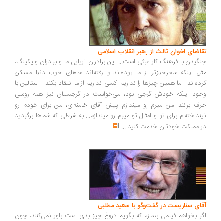
اضای اخوان ثالث از رهبر انقلاب اسلامی
گیدن با فرهنگ کار عبثی است... این برادران آریایی ما و برادران وایکینگ،
ل اینکه سحرخیزتر از ما بوده‌اند و رفته‌اند جاهای خوب دنیا مسکن
ده‌اند... ما همین چیزها را نداریم. کسی نداریم از ما انتقاد بکند... استالین با
ود اینکه خودش گرجی بود، می‌خواست در گرجستان نیز همه روسی
ف بزنند...من میرم رو میندازم پیش آقای خامنه‌ای، من برای خودم رو
نداخته‌ام برای تو و امثال تو میرم رو میندازم... به شرطی که شماها برگردید
 مملکت خودتان خدمت کنید
...
ای سناریست در گفت‌وگو با سعید مطلبی
ر بخواهم فیلمی بسازم که بگویم دروغ چیز بدی است باور نمی‌کنند، چون