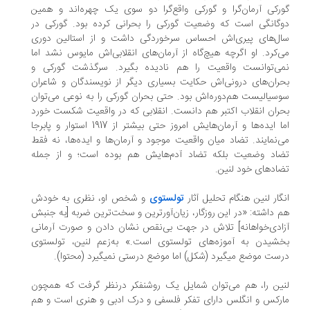
رکی آرمان‌گرا و گورکی واقع‌گرا دو سوی یک چهره‌اند و همین
گانگی است که وضعیت گورکی را بحرانی کرده بود. گورکی در
ل‌های پیری‌اش احساس سرخوردگی داشت و از استالین دوری
‌کرد. او اگرچه هیچ‌گاه از آرمان‌های انقلابی‌اش مایوس نشد اما
ی‌توانست واقعیت را هم نادیده بگیرد. سرگذشت گورکی و
ران‌های درونی‌اش حکایت بسیاری دیگر از نویسندگان و شاعران
سیالیست هم‌دوره‌اش بود. حتی بحران گورکی را به نوعی می‌توان
ران انقلاب اکتبر هم دانست. انقلابی که در واقعیت شکست خورد
اما ایده‌ها و آرمان‌هایش امروز حتی بیشتر از 1917 استوار و پابرجا
‌نمایند. تضاد میان واقعیت موجود و آرمان‌ها و ایده‌ها، نه فقط
اد وضعیت بلکه تضاد آدم‌هایش هم بوده است؛ و از جمله
ادهای خود لنین.
گار لنین هنگام تحلیل آثار
تولستوی
و شخص او، نظری به خودش
 داشته: «در این روزگار، زیان‌آورترین و سخت‌ترین ضربه [به جنبش
ادی‌خواهانه] تلاش در جهت بی‌نقص نشان دادن و صورت آرمانی
شیدن به آموزه‌های تولستوی است.» به‌زعم لنین، تولستوی
ست موضع می‏گیرد (شکل) اما موضع درستی نمی‏گیرد (محتوا).
ین را، هم می‌توان شمایل یک روشنفکر درنظر گرفت که همچون
رکس و انگلس دارای تفکر فلسفی و درک ادبی و هنری است و هم