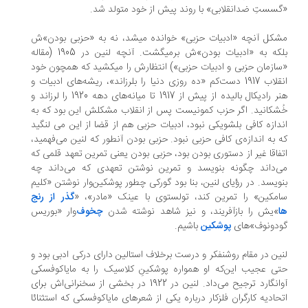
سستِ ضدانقلابی» با روند پیش از خود متولد شد.
کل آنچه «ادبیات حزبی» خوانده می‏شد، نه به «حزبی بودن»ش
بلکه به «ادبیات بودن»ش برمی‏گشت. آنچه لنین در 1905 (مقاله‏
ازمان حزبی و ادبیات حزبی») انتظارش را می‏کشید که همچون خود
انقلاب 1917 دست‌کم «ده روزی دنیا را بلرزاند»، ریشه‌های ادبیات و
هنر رادیکال بالیده از پیش از 1917 تا میانه‌های دهه 1920 را لرزاند و
شکانید. اگر حزب کمونیست پس از انقلاب مشکلش این بود که به
دازه‏ کافی بلشویکی نبود، ادبیات حزبی هم از قضا از این می‏ لنگید
 به اندازه‌‏ی کافی حزبی نبود. حزبی بودن آن‏طور که لنین می‏‌فهمید،
فاقا غیر از دستوری بودن بود، حزبی بودن یعنی تمرین تعهد قلمی که
‌‏داند چگونه بنویسد و تمرین نوشتن تعهدی که می‏‌داند چه
ویسد. در رؤیای لنین، بنا بود گورکی چطور پوشکین‌‏وار نوشتن «کلیم
مکین» را تمرین کند، تولستوی با عینک «مادر»، «
گذر از رنج
»یش را بازآفریند، و نیز شاهد نوشته شدن
چخوف
‏‌وار «بوریس
دونوف»های
پوشکین
باشیم.
ین در مقام روشنفکر و درست برخلاف استالین دارای درکی ادبی بود و
ی عجیب این‌که او همواره پوشکینِ کلاسیک را به مایاکوفسکی
آوانگارد ترجیح می‌داد. لنین در 1922 در بخشی از سخنرانی‌اش برای
حادیه کارگران فلزکار درباره یکی از شعرهای مایاکوفسکی که استثنائا