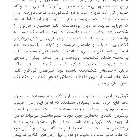
بته خود را قربانی تاریخ می‌داند. کلیم سامگین در روایت طولانی
ان هرلحظه چهره‌ای متفاوت به خود می‌گیرد.گاه انقلابی است و گاه
فدار تزار، گاه شجاع است و گاه ترس‏خورده و درخودفرورفته. او از
عیت و توده مردم می‌ترسد یا حتی از آنها منزجر است اما به خود
 می‌آید می‌بیند در میان توده‌هاست. کلیم سامگین را می‌توان از
صیت‌های جذاب ادبیات دانست. او قهرمانی است که بسیار به
قعیت زمانه نزدیک است. شخصیت او در طول رمان شکل می‌گیرد و
امل پیدا می‌کند و ملموس می‌شود. او کم‌کم با بلشویک‌ها هم
ساس همبستگی پیدا می‌کند، البته یک همبستگی نصفه‌نیمه. کلیم
 مسئله فقدان شخصیت روبروست و این مسئله بیش از هرچیز
ایش دلهره‌آور است. خود گورکی «کلیم سامگین» را روایتی غمناک
باره «اضمحلال شخصیت» نامیده بود. چهره‌های گوناگون کلیم
انه‌ای است از درونِ تکه‌تکه‌ شده‌اش که هر تکه‌ای در حکم یک
زاد برای اوست.
رکی در این رمان ناتمام، تصویری از زندگی مردم روسیه در طول چهار
ه ارایه کرده است. بسیاری معتقدند که او در این رمان آخرش،
نا تصویری از خودش نیز به دست داده است؛ تصویری البته با
یکردی انتقادی. به‌عبارتی چهره دوگانه کلیم سامگین می‌تواند نمادی
 چهره خود گورکی هم باشد. گورکیِ اول به‌عنوان نویسنده‌ و
شنفکری شکاک که به همه چیز با تردید نگاه می‌کند، و گورکیِ دوم
 عضو حزب است و واقعیت موجود را ذیل آرمان‌های انقلاب می‌بیند.