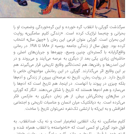
گذشت گورکی با انقلاب گره خورده و این گره‌خوردگی وضعیت او را
رانی و چه‌بسا تراژیک کرده است. «زندگی کلیم سامگین» روایت
ن بحران است. گورکی عنوان فرعی این رمان را «چهل سال» انتخاب
کرده بود. چهل سال از زندگی جامعه روسیه از 1880 تا 1918. در رمانی
قع‌گرایانه با گستره‌ای چنین وسیع، چهره‌ها و جریان‌های اصلی و
شیه‌ای زیادی یکی بعد از دیگری به عرصه می‌آیند و می‌روند و در
ن آمدن‌ها و رفتن‌ها، هم تحت‌تأثیر وقایع تاریخی قرار می‌‏گیرند هم
 این وقایع اثر می‌گذارند. گورکی در این رمانش مواجهه‌ای خاص با
ریخ دارد. در روایت رمان، تاریخ نه عرصه‌ای بیرون از زندگی و آدم‌ها
که چیزی در پیوند با آنهاست. در اینجا، هم تاریخ است که آدم‌ها را
‌سازد و هم آدم‌ها هستند که تاریخ را شکل می‌دهند. انگار که گورکی
 سال‌های پختگی‌اش بیش از هر زمان دیگری به مارکس فکر
‌کرده است. به دیالکتیک میان انسان و مناسبات تاریخی و اجتماعی
رافش و به این‌که با ارتشی تک‌نفره نمی‌توان تاریخ را ساخت.
یم سامگین، نه یک انقلابی تمام‌عیار است و نه یک ضدانقلاب. به
ل خود گورکی او کسی است که «ناخواسته» با انقلاب همراه شده و