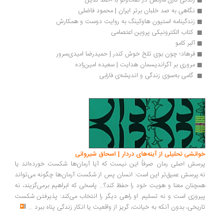
زندگی کارل مارکس در گفت‌وگو با احمد تدین
نگاهی به صد خلبان برتر ایران | محمود فاضلی
زندگینامه استیون هاوکینگ به روایت دوست و همکارش
 کتاب الکترونیکی پروین اعتصامی 
آلبر کامو
فرهاد؛ چون بوی تلخ خوش کندر | حمیدرضا امیدی‌سرور
مروری بر آگراندیسمان هدایت | سعیده امین‌زاده
 گامی به‌سوی زندگی و اندیشه‌ی فارابی 
انشی تحلیلی از آینه‌های دردار | اسحاق شیروانی
سش اصلی رمان صرفاً این نیست که آیا آرمان‌ها شکست خورده‌اند یا
.پرسش عمیق‌تر این است: انسان پس از شکست آرمان‌ها چگونه می‌تواند
چنان معنا و هویت خود را حفظ کند؟... پاسخی که ابراهیم برمی‌گزیند، نه
روزی است و نه تسلیم. او راهی دیگر را انتخاب می‌کند: پذیرفتن شکست
ریخی، بدون آنکه به خیانت، گریز از واقعیت یا انکار زندگی پناه ببرد
...