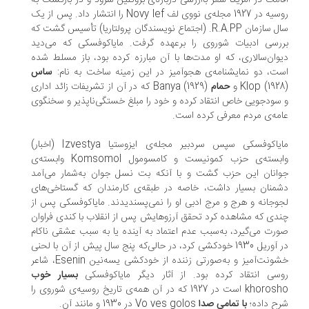
امت در امریکا شعر باارزشی درباره‌ی بروکلین سرود و در بازگشت به
روسیه در 1927 مجله‌ی نووی لف Novy lef را انتشار داد. پس از یک
سال سازمان R.A.PP. (اجتماع نویسندگان پرولتاریا) تأسیس گشت که
رسی ادبیات شوروی را برعهده گرفت. مایاکوفسکی که می‌دید
وان‌سالاری، که او مدت‌ها با آن مبارزه کرده بود، باز مسلط شده
ت، دو نمایشنامه‌ی هجوآمیز در این زمینه ساخت به نام:
ساس
Klop (19) و
حمام
Banya (1929) که در آن از تشریفات زائد اداری
سودجویی خاص انتقاد کرده و خود را مبلغ خستگی‌ناپذیر و سخنگوی
مه‌ی مردم معرفی کرده است.
مایاکوفسکی سپس سردبیر مجله‌ی ایزوستیا Izvestya (اخبار)
وابسته‌ی حزب کمونیست و کامسومول Komsomol وابسته‌ی
انان این حزب گشت و با آنکه بت نسل جوان به‌شمار می‌آمد
منان بسیار داشت، خاصه در طبقه‌ی کارمندان که گستاخی‌های
وجانه و هرج و مرج ادبی او را نمی‌پسندیدند. مایاکوفسکی پس از
دی که مشاهده کرد تحقق آرزوهایش پس از انقلاب با کندی فراوان
رت می‌گیرد، به‌سبب عدم اعتماد به آینده یا به سبب عشقی ناکام
در آوریل 1930 خودکشی کرد، در حالی‌که پنج سال پیش از آن با لحنی
خشونت‌آمیز و به‌صورتی زننده از خودکشی یسه‌نین Esenin، شاعر
سی انتقاد کرده بود. از آثار دیگر مایاکوفسکی
بسیار خوب
khorosho است در 1927 که در آن همه‌ی تاریخ روسیه‌ی شوروی را
ح داده؛
با تمامی صدا
Vo ves golos در 1930 و مانند آن.