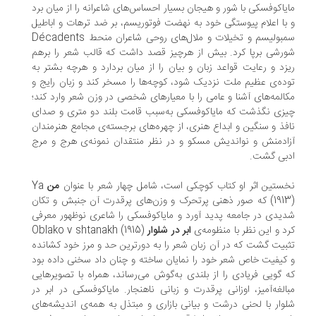
یاکوفسکی با شور و هیجان بسیار احساس‌های شاعرانه را از میان برد
با اعلام پیوستگی خود به نهضت فوتوریسم، بر ضد ترهات و اباطیل
سمبولیسم و تخیلات و ملال‌های روحی شاعران منحط Décadents
رشی برپا کرد. بیش از هرچیز قصد داشت که قالب شعر را برهم
زد و رعایت قواعد زبان و بیان را از میان بردارد و هرچه بشتر به
ده‌ی عظیم ملت نزدیک شود، کوچه‌ها را مسخر کند و زبان رایج و
المه‌های آشنا و عامی را با معیارهای شخصی در وزن شعر وارد کند؛
زی نگذشت که مایاکوفسکی به‌سبب قامت بلند دو متری و صدای
فذ و سنگین و ابداع هنری، از چهره‌های برجسته‌ی مجامع هنرمندان
ادمنش و نواندیش مسکو و در نظر منتقدان نمونه‌ی هرج و مرج
بی گشت.
ستین اثر او کتاب کوچکی است، شامل چهار شعر با عنوان
من
Ya
(1913) که صور ذهنی پرتحرک و وزن‌های پرقدرت آن جنبش و تکان
یدی در جامعه پدید آورد و مایاکوفسکی را شاعری نوظهور معرفی
د و این نظر با منظومه‌ی
ابر در شلوار
Oblako v shtanakh (1915)
بیت گشت که در آن زبان شعر را به دورترین حد و مرز خود کشانده
کیفیت خاص شعر خود را نمایان ساخته و چنان داد سخنی داده بود
 گویی فریادی را از بلندی به‌گوش می‌رساند، همراه با تصویرهایی
الغه‌آمیز، اوزانی پرقدرت و زبانی ناهنجار. مایاکوفسکی در ابر در
وار با لحنی درشت و بیانی بازاری و مبتذل به همه‌ی اندیشه‌های