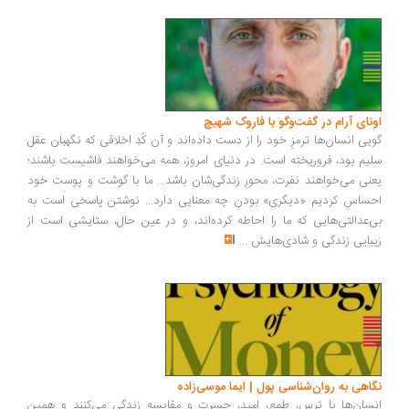
ونای آرام در گفت‌وگو با فاروک شهیچ
یی انسان‌ها ترمزِ خود را از دست داده‌اند و آن کُدِ اخلاقی که نگهبان عقل
یم بود، فروریخته است. در دنیای امروز، همه می‌خواهند فاشیست باشند؛
نی می‌خواهند نفرت، محورِ زندگی‌شان باشد... ما با گوشت و پوست خود
ساس کردیم «دیگری» بودن چه معنایی دارد... نوشتن پاسخی است به
‌عدالتی‌هایی که ما را احاطه کرده‌اند، و در عین حال، ستایشی است از
بایی زندگی و شادی‌هایش
...
اهی به روان‌شناسی پول | ایما موسی‌زاده
سان‌ها با ترس، طمع، امید، حسرت و مقایسه زندگی می‌کنند و همین