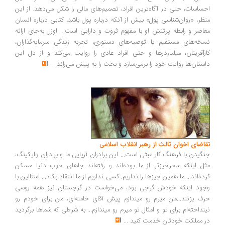
ساسات، حتی در آگاه‌ترین افراد، تصمیم‌های مالی را شکل می‌دهد. از این
ظر، «روان‌شناسی پول» بیش از آنکه درباره پول باشد، کتابی درباره انسان
اصر و رابطه پرتنش او با مفهوم ثروت و دارایی است... اوزل به‌جای ارائه
خه‌های مستقیم یا توصیه‌های دستوری، تجربه زندگی سرمایه‌گذاران،
رآفرینان، میلیاردرها و حتی افراد عادی را روایت می‌کند و از دل این
ستان‌ها روایت خود را برمی‌سازد و بحث را به پیش می‌راند
...
اضای اخوان ثالث از رهبر انقلاب اسلامی
گیدن با فرهنگ کار عبثی است... این برادران آریایی ما و برادران وایکینگ،
ل اینکه سحرخیزتر از ما بوده‌اند و رفته‌اند جاهای خوب دنیا مسکن
ده‌اند... ما همین چیزها را نداریم. کسی نداریم از ما انتقاد بکند... استالین با
ود اینکه خودش گرجی بود، می‌خواست در گرجستان نیز همه روسی
ف بزنند...من میرم رو میندازم پیش آقای خامنه‌ای، من برای خودم رو
نداخته‌ام برای تو و امثال تو میرم رو میندازم... به شرطی که شماها برگردید
 مملکت خودتان خدمت کنید
...