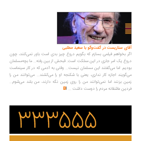
ای سناریست در گفت‌وگو با سعید مطلبی
ر بخواهم فیلمی بسازم که بگویم دروغ چیز بدی است باور نمی‌کنند، چون
وغ یک امر جاری در این مملکت است. قبحش از بین رفته... ما بچه‌مسلمان
دیم. اما می‌گفتند این مسلمان نیست... وقتی به آدمی که در کار سینماست
‌گویند اجازه کار نداری، یعنی با شکنجه او را می‌کشند... می‌توانند من را
ین بزنند اما نمی‌توانند من را روی زمین نگه دارند، من بلند می‌شوم...
دین عاشقانه مردم را دوست داشت
...