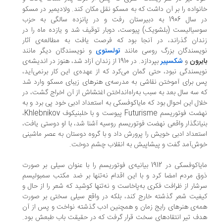
نواده را بر آن داشت که به مسکو نقل مکان کند. ولادیمیر در مسکو
در سال 1906 به دبیرستان رفت و در پانزده سالگی به حزب
سیالیست (بلشویک) پیوست، دوبار توقیف شد و یازده ماه را در
دان گذراند، در آنجا بود که فرصت یافت به مطالعه‌ی آثار
یسندگان بزرگ روسی مانند
تولستوی
و نویسندگان دیگر مانند
یرون
و
شکسپیر
بپردازد. در 1910 از زندان آزاد شد، هنوز در اندیشه‌ی
یسندگی نبود، حتی گمان می‌کرد که از عهده‌ی این کار برنمی‌آید،
 برای آموختن نقاشی به مدرسه‌ی هنرهای زیبای مسکو وارد شد
 سه سال بعد به سبب به‌راه‌انداختن اغتشاش از آن اخراج گشت، در
ال این احوال بود که مایاکوفسکی به استعداد ادبی خود پی برد و به
نهضت فوتوریسم Futurisme پیوست و با خلبنیکوف Khlebnikov،
یانگذار واقعی نهضت فوتوریسم روسیه آشنا شد، با او دوستی یافت،
تعداد ادبی خویش را پرورش داد و با گروه دوستان به عصر ماشینی
ش‌آمد گفت و پیشاپیش به انقلاب چشم دوخت.
مایاکوفسکی در 1912 بیانیه‌ی فوتوریسم را با عنوان سیلی بر صورت
ق مردم امضا کرد و با این اقدام نه‌تنها بر ضد مکتب سمبولیسم
شار از ظرافت فکری به‌پاخاست و نه‌تنها کوشید که شعر را از حال و
فیت شعر گذشته خارج کند، بلکه در واقع سیلی سختی بر صورت
ه‌ی هنرهای رایج زمان و همچنین ادب گذشته نواخت و پس از آن
ف تیر انتقادهای سخت قرار گرفت که در حقیقت باب طبعش بود.