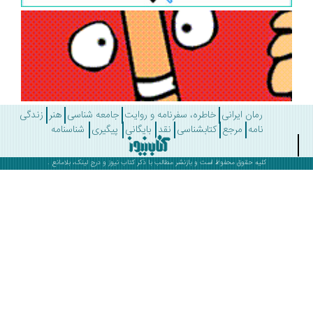
رمان ایرانی
خاطره، سفرنامه و روایت
جامعه شناسی
هنر
زندگی
نامه
مرجع
کتابشناسی
نقد
بایگانی
پیگیری
شناسنامه
کلیه حقوق محفوظ است و بازنشر مطالب با ذکر
کتاب نیوز
و درج لینک، بلامانع .