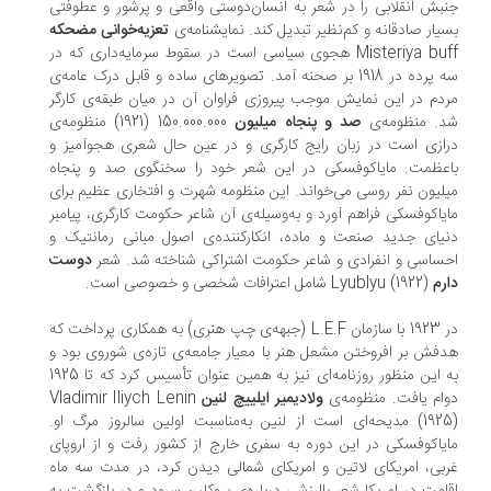
بش انقلابی را در شعر به انسان‌دوستی واقعی و پرشور و عطوفتی
یار صادقانه و کم‌نظیر تبدیل کند. نمایشنامه‌ی
تعزیه‌خوانی مضحکه
Misteriya buff هجوی سیاسی است در سقوط سرمایه‌داری که در
سه پرده در 1918 بر صحنه آمد. تصویرهای ساده و قابل درک عامه‌ی
دم در این نمایش موجب پیروزی فراوان آن در میان طبقه‌ی کارگر
. منظومه‌ی
صد و پنجاه میلیون
150.000.000 (1921) منظومه‌ی
ازی است در زبان رایج کارگری و در عین حال شعری هجوآمیز و
عظمت. مایاکوفسکی در این شعر خود را سخنگوی صد و پنجاه
لیون نفر روسی می‌خواند. این منظومه شهرت و افتخاری عظیم برای
یاکوفسکی فراهم آورد و به‌وسیله‌ی آن شاعر حکومت کارگری، پیامبر
یای جدید صنعت و ماده، انکارکننده‌ی اصول مبانی رمانتیک و
ساسی و انفرادی و شاعر حکومت اشتراکی شناخته شد. شعر
دوست
رم
Lyublyu (1922) شامل اعترافات شخصی و خصوصی است.
در 1923 با سازمان L.E.F (جبهه‌ی چپ هنری) به همکاری پرداخت که
فش بر افروختن مشعل هنر با معیار جامعه‌ی تازه‌ی شوروی بود و
به این منظور روزنامه‌ای نیز به همین عنوان تأسیس کرد که تا 1925
ام یافت. منظومه‌ی
ولادیمیر ایلییچ لنین
Vladimir Iliych Lenin
(1925) مدیحه‌ای است از لنین به‌مناسبت اولین سالروز مرگ او.
یاکوفسکی در این دوره به سفری خارج از کشور رفت و از اروپای
بی، امریکای لاتین و امریکای شمالی دیدن کرد، در مدت سه ماه