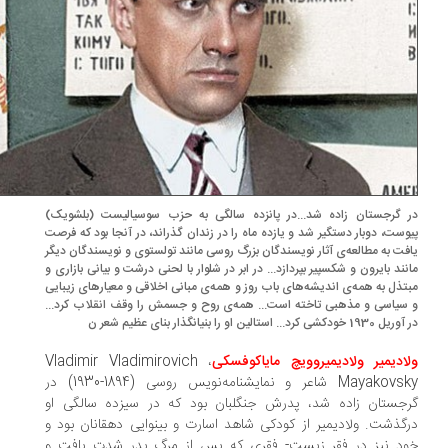
 گرجستان زاده شد...در پانزده سالگی به حزب سوسیالیست (بلشویک)
وست، دوبار دستگیر شد و یازده ماه را در زندان گذراند، در آنجا بود که فرصت
فت به مطالعه‌ی آثار نویسندگان بزرگ روسی مانند تولستوی و نویسندگان دیگر
نند بایرون و شکسپیر بپردازد... در ابر در شلوار با لحنی درشت و بیانی بازاری و
تذل به همه‌ی اندیشه‌های باب روز و همه‌ی مبانی اخلاقی و معیارهای زیبایی
سیاسی و مذهبی تاخته است... همه‌ی روح و جسمش را وقف انقلاب کرد...
ودکشی کرد... استالین او را بنیانگذار بنای عظیم شعر ن
ادیمیر ولادیمیروویچ مایاکوفسکی
، Vladimir Vladimirovich
Mayakovsky شاعر و نمایشنامه‌نویس روسی (1894-1930) در
جستان زاده شد، پدرش جنگلبان بود که در سیزده سالگی او
گذشت. ولادیمیر از کودکی شاهد اسارت و بینوایی دهقانان بود و
د نیز در فقر زیست- فقری که پس از مرگ پدر شدت یافت و