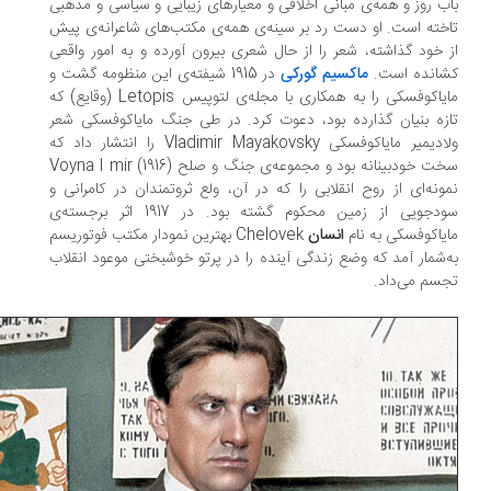
ب روز و همه‌ی مبانی اخلاقی و معیارهای زیبایی و سیاسی و مذهبی
خته است. او دست رد بر سینه‌ی همه‌ی مکتب‌های شاعرانه‌ی پیش
 خود گذاشته، شعر را از حال شعری بیرون آورده و به امور واقعی
انده است.
ماکسیم گورکی
در 1915 شیفته‌ی این منظومه گشت و
مایاکوفسکی را به همکاری با مجله‌ی لتوپیس Letopis (وقایع) که
زه بنیان گذارده بود، دعوت کرد. در طی جنگ مایاکوفسکی شعر
ولادیمیر مایاکوفسکی Vladimir Mayakovsky را انتشار داد که
سخت خودبینانه بود و مجموعه‌ی جنگ و صلح Voyna I mir (1916)
ونه‌ای از روح انقلابی را که در آن، ولع ثروتمندان در کامرانی و
سودجویی از زمین محکوم گشته بود. در 1917 اثر برجسته‌ی
یاکوفسکی به نام
انسان
Chelovek بهترین نمودار مکتب فوتوریسم
‌شمار آمد که وضع زندگی آینده را در پرتو خوشبختی موعود انقلاب
سم می‌داد.