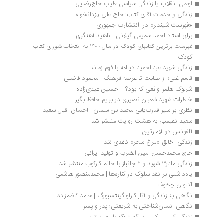
لوطی انقلاب یا زندگی سیاسی طیب حاج‌رضایی
زندگی و خدمات آقای کتاب: حاج علی یزدانخواه
«فهرست شیندلر» در  انتشارات جمهوری 
برای استاد احمد سمیعی گیلانی | ناهید آهنگری
فهرست برترین کتابهای کودک در سال ۱۴۰۰ به انتخاب شورای کتاب 
کودک
زندگی شهید عبدالحمید دیالمه با فهم زمانه
قاسم غنی؛ از طبابت تا عرصه فرهنگ | محمود فاضلی
شرلوک هلمز واقعی که بود؟ |  حسین عیدی‌زاده
خاطرات شهید شعبان نصیری در برایم حافظ بگیر
نظری بر سیر قدرت‌یابی محمد بن سلمان | احسان اقبال سعید
سعید نفیسی به هشت روایت منتشر شد
آلفونس دو لامارتین
زندگی  خالق «مرغ سحر» کاغذی شد
حاج محمدحسن امین الضرب و تولید ایرانی
زندگی مادر۳ شهید و ۲ جانباز با خانم کارکوب منتشر شد
یادداشتی بر نقد سلوک در کناره‌ها | محمدمنصور هاشمی
آنتوان چخوف
نگاهی به زندگی و آثار کارلو گینتسبورگ | حامد کاظم‌زاده
نگاهی انسان‌شناختی به شریعتی؛ پدر و پسر