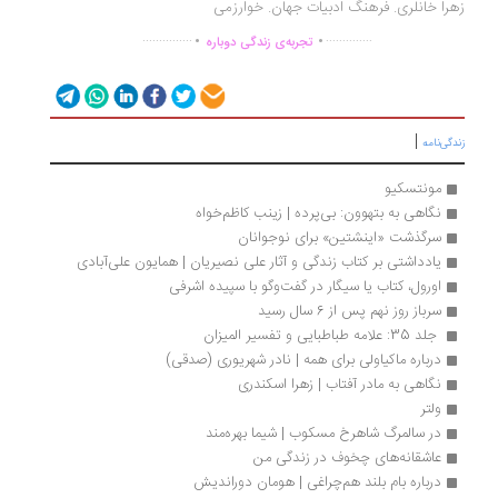
را خانلری. فرهنگ ادبیات جهان. خوارزمی
.
.
...............
..............
تجربه‌ی زندگی دوباره
|
گی‌نامه
مونتسکیو
نگاهی به بتهوون: بی‌پرده | زینب کاظم‌خواه
سرگذشت «اینشتین» برای نوجوانان
یادداشتی بر کتاب زندگی و آثار علی نصیریان | همایون علی‌آبادی
اورول، کتاب یا سیگار در گفت‌وگو با سپیده اشرفی
سرباز روز نهم پس از 6 سال رسید
 جلد 35: علامه طباطبایی و تفسیر المیزان 
درباره ماکیاولی برای همه | نادر شهریوری‌ (صدقی)
نگاهی به مادر آفتاب | زهرا اسکندری
ولتر
در سالمرگ شاهرخ مسکوب | شیما بهره‌مند
عاشقانه‌های چخوف در زندگی من
درباره بام بلند هم‌چراغی | هومان دوراندیش