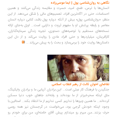
اهی به روان‌شناسی پول | ایما موسی‌زاده
سان‌ها با ترس، طمع، امید، حسرت و مقایسه زندگی می‌کنند و همین
ساسات، حتی در آگاه‌ترین افراد، تصمیم‌های مالی را شکل می‌دهد. از این
ظر، «روان‌شناسی پول» بیش از آنکه درباره پول باشد، کتابی درباره انسان
اصر و رابطه پرتنش او با مفهوم ثروت و دارایی است... اوزل به‌جای ارائه
خه‌های مستقیم یا توصیه‌های دستوری، تجربه زندگی سرمایه‌گذاران،
رآفرینان، میلیاردرها و حتی افراد عادی را روایت می‌کند و از دل این
ستان‌ها روایت خود را برمی‌سازد و بحث را به پیش می‌راند
...
اضای اخوان ثالث از رهبر انقلاب اسلامی
گیدن با فرهنگ کار عبثی است... این برادران آریایی ما و برادران وایکینگ،
ل اینکه سحرخیزتر از ما بوده‌اند و رفته‌اند جاهای خوب دنیا مسکن
ده‌اند... ما همین چیزها را نداریم. کسی نداریم از ما انتقاد بکند... استالین با
ود اینکه خودش گرجی بود، می‌خواست در گرجستان نیز همه روسی
ف بزنند...من میرم رو میندازم پیش آقای خامنه‌ای، من برای خودم رو