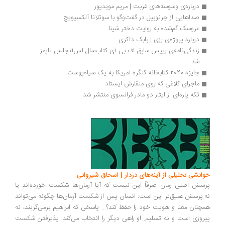
درباره‌ی وسوسه‌های غربت | مریم مویدپور
صداهایی از چرنوبیل در گفت‌وگو با سوتلانا آلکسیویچ
عروسک گم‌شده به روایت دختر شینا
درباره پروژه‌ی رزی | بابک ذاکری
زندگی‌نامه‌ی رییس سابق اف بی آی کتاب‌سال لس‌آنجلس تایمز 
شد
جایزه 2020 کتابخانه کنگره آمریکا به یک سیاه‌پوست
ماجرای کلاغی که روی منقارش ایستاد
تکه پاره‌ای از ایثار دو مادر فرانسوی منتشر شد
انشی تحلیلی از آینه‌های دردار | اسحاق شیروانی
سش اصلی رمان صرفاً این نیست که آیا آرمان‌ها شکست خورده‌اند یا
.پرسش عمیق‌تر این است: انسان پس از شکست آرمان‌ها چگونه می‌تواند
چنان معنا و هویت خود را حفظ کند؟... پاسخی که ابراهیم برمی‌گزیند، نه
روزی است و نه تسلیم. او راهی دیگر را انتخاب می‌کند: پذیرفتن شکست