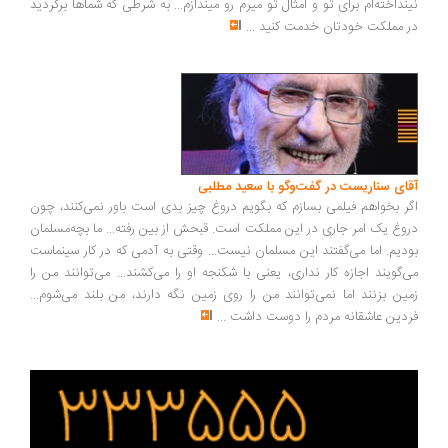
نداخته‌ام برای تو و امثال تو میرم رو میندازم... به شرطی که شماها برگردید
 مملکت خودتان خدمت کنید
...
ای سناریست در گفت‌وگو با سعید مطلبی
ر بخواهم فیلمی بسازم که بگویم دروغ چیز بدی است باور نمی‌کنند، چون
وغ یک امر جاری در این مملکت است. قبحش از بین رفته... ما بچه‌مسلمان
دیم. اما می‌گفتند این مسلمان نیست... وقتی به آدمی که در کار سینماست
‌گویند اجازه کار نداری، یعنی با شکنجه او را می‌کشند... می‌توانند من را
ین بزنند اما نمی‌توانند من را روی زمین نگه دارند، من بلند می‌شوم...
دین عاشقانه مردم را دوست داشت
...