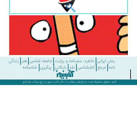
رمان ایرانی
خاطره، سفرنامه و روایت
جامعه شناسی
هنر
زندگی
نامه
مرجع
کتابشناسی
نقد
بایگانی
پیگیری
شناسنامه
کلیه حقوق محفوظ است و بازنشر مطالب با ذکر
کتاب نیوز
و درج لینک، بلامانع .