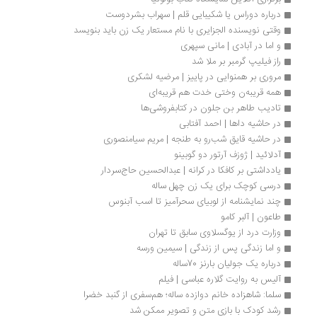
درباره دوراس یا شکیبایی قلم | سهراب بشردوست
وقتی نویسنده الجزایری با نام مستعار یک زن باید بنویسد
و اما در آبادی | مانی سپهری
راز فیلیپ گرمبر بر ملا شد
مروری بر همنوایی در پاییز | مرضیه لشکری
همه قریبه‌ن وختی خدت هم قریبه‌ای
تادیب طاهر بن جلون در کتابفروشی‌ها
در حاشیه داها | احمد آفتابی
در حاشیه قایق شب‌رو به طنجه | مریم سیامنصوری
آدلائید | ژوزف آرتور دو گوبینو
یادداشتی بر کافکا در کرانه | عبدالحسین حاج‌سردار
درسی کوچک برای یک زن چهل ساله
چند نمایشنامه از لوبیای سحرآمیز تا اسب آبنوس
طاعون | آلبر کامو
وزارت درد از یوگسلاوی سابق تا تهران
و اما زندگی پس از زندگی | سیمین ورسه
درباره‌ یک جولیان بارنز 70ساله
آلیس به روایت گلاره عباسی | فیلم
سلما: شاهزاده خانم دوازده ساله؛ هم‌سفری از گنبد خضرا
رشد کودک با بازی متن و تصویر ممکن شد