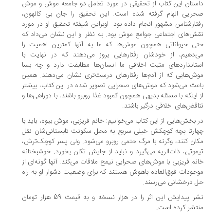
ستان این کتاب از تحقیقی در مورد تعامل دو جامعه موش و موش
رایی الهام گرفته شده است. این تحقیق را جان بی کالهون،
تارشناس مشهور انجام داده بود. اوبراین شیفته تحقیق او در مورد
ش‌های اجتماعی جوامع موش بود. به نظر او این نشان می‌داد که
ی حیواناتی همچون موش‌ها که ما به آنها کمترین اهمیت را
‌دهیم، از خودشان رفتارهایی بروز می‌دهند که در نهایت با
تانداردهای مثبت اخلاقی ما انسان‌ها مطابقت دارد و چه بسا
ش‌هایی که از آدم‌ها رفتارهای درست‌تری نشان می‌دهند. همین
عث می‌شود که موش‌های صحرایی تصویر شده در این کتاب، بیشتر
 اینکه با مسئله بدیهی همچون کمبود غذا روبرو باشند، با دوراهی‌ها و
اقض‌های اخلاقی درگیر باشند.
 بخش‌هایی از این کتاب می‌خوانیم: خانم فریزبی، موش بیوه، باید با
ارتا بچه کوچکش خیلی سریع به محل سکونت تابستانی‌شان نقل
ان کنند، وگرنه با مرگ حتمی روبرو می‌شود. ولی پسر کوچک‌ترش،
موتی، ذات‌الریه می‌گیرد و نباید از جایش تکان بخورد. خوشبختانه
نم فریزبی با موش‌های صحرایی نیمح ملاقات می‌کند. آنها گونه‌ای از
جودات فوق‌العاده باهوش هستند که برای وضعیت دشوار او به راه
 درخشانی می‌رسند.
نشر پیدایش این اثر را در هزار نسخه و به قیمت 59 هزار تومان
تشر کرده است.