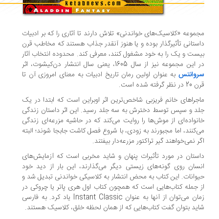
موعه «کلاسیک‌های خواندنی» تلاش دارند تا آثاری را که بر ادبیات
ستانی تأثیرگذار بوده و یا هنوز آنقدر جذاب هستند که مخاطب قرن
ست و یک را به خود مشغول کنند، معرفی کند. محدوده انتخاب آثار
این مجموعه نیز از سال 1605، یعنی سال انتشار دن‌کیشوت، اثر
روانتس
به عنوان اولین رمان تاریخ ادبیات به معنای امروزی آن تا
ر نظر گرفته شده است.
جراهای خانم فریزبی شاخص‌ترین اثر اوبراین است که ابتدا در یک
د و سپس توسط دخترش به سه جلد رسید. این اثر داستان زندگی
نواده‌ای از موش‌ها را روایت می‌کند که در حاشیه مزرعه‌ای زندگی
‌کنند، اما مجبورند به زودی، با شروع فصل کاشت جابجا شوند؛ البته
ر نمی‌خواهند گیر تراکتور مزرعه‌دار بیفتند.
ستان در مورد تأثیرات پنهان و شاید مخربی‌ است که آزمایش‌های
سان روی گونه‌های زیستی دیگر می‌گذارند، این بار از دید خود
وانات. این کتاب به محض انتشار به کلاسیکی خواندنی تبدیل شد و
 جمله کتاب‌‌هایی است که همچون کتاب اول هری پاتر یا چروکی در
زمان می‌توان از آنها به عنوان Instant Classic یاد کرد. به فارسی
ید بتوان گفت کتاب‌هایی که از همان لحظه خلق، کلاسیک هستند.