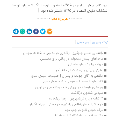
[این کتاب پیش از این در 255صفحه و با ترجمه نگار شاطریان توسط
شارات دنیای اقتصاد در 1395 منتشر شده بود. ]
.
.
..............
...............
هر روز با کتاب
|
|
دک و نوجوان
رمان خارجی
راهنمایی عملی جلوگیری از قلدری در مدارس با 55 هزارتومان
ماجراهای پلیس میخواره در زمانی برای بخشش
دریا؛ دریا یک رمان فلسفی
 هرکول پوآرو و وحشت در خانه آخر 
نگاهی به آقای جودت و پسران | حمیدرضا امیدی سرور
گفت‌وگو با سعود السنعوسی برنده «بوکر» عربی
بچه‌های طرسناک و چرخ و فلک بدشانسی در تهران
سیدنی شلدون درگذشت
3 کتاب درباره فرزندپروری | زهرا بزرگ‌زاده
در حاشیه انسان‌شناسی یادگیری در کودکی | جواد لگزیان
مرگ خوش کامو در چاپ دوم 
برگزاری آنلاین نمایشگاه کتاب بولونیا