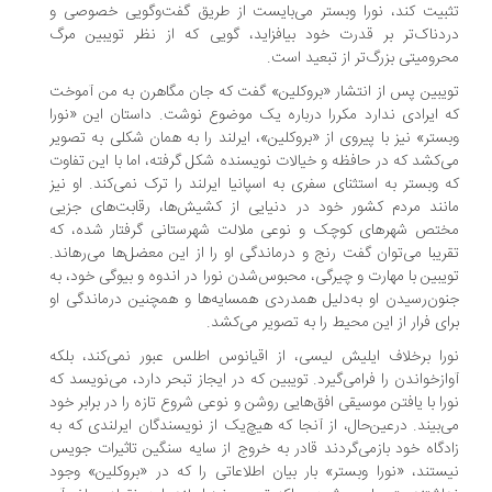
بیت کند، نورا وبستر می‌بایست از طریق گفت‌وگویی خصوصی و
دناک‌تر بر قدرت خود بیافزاید، گویی که از نظر تویبین مرگ
رومیتی بزرگ‌تر از تبعید است.
یبین پس از انتشار «بروکلین» گفت که جان مگاهرن به من آموخت
 ایرادی ندارد مکررا درباره یک موضوع نوشت. داستان این «نورا
ستر» نیز با پیروی از «بروکلین»، ایرلند را به همان شکلی به تصویر
‌کشد که در حافظه و خیالات نویسنده شکل گرفته، اما با این تفاوت
 وبستر به استثنای سفری به اسپانیا ایرلند را ترک نمی‌کند. او نیز
نند مردم کشور خود در دنیایی از کشیش‌ها، رقابت‌های جزیی
تص شهرهای کوچک و نوعی ملالت شهرستانی گرفتار شده، که
ریبا می‌توان گفت رنج و درماندگی او را از این معضل‌ها می‌رهاند.
یبین با مهارت و چیرگی، محبوس‌شدن نورا در اندوه و بیوگی خود، به
ون‌رسیدن او به‌دلیل همدردی همسایه‌ها و همچنین درماندگی او
ای فرار از این محیط را به تصویر می‌کشد.
را برخلاف ایلیش لیسی، از اقیانوس اطلس عبور نمی‌کند، بلکه
ازخواندن را فرامی‌گیرد. تویبین که در ایجاز تبحر دارد، می‌نویسد که
را با یافتن موسیقی افق‌هایی روشن و نوعی شروع تازه را در برابر خود
‌بیند. درعین‌حال، از آنجا که هیچ‌یک از نویسندگان ایرلندی که به
دگاه خود بازمی‌گردند قادر به خروج از سایه سنگین تاثیرات جویس
ستند، «نورا وبستر» بار بیان اطلاعاتی را که در «بروکلین» وجود