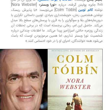
تزر گرفته، درباره «
نورا وبستر
» [Nora Webster]
شته
کالم توبین
[Colm Tóibín] می‌نویسد: «با پذیرش ریسک
شتن هشتمین رمان، خویشتنداری بنیادی توبین داستانی تکراری با
ون‌مایه‌های بقا و سوگواری را به اثری با پرسش‌های سطح بالا مبدل
‌کند. حاصل این امر، رمانی برجسته است که در برخی لحظات آن
دگی روزمره حالتی اسرارآمیز پیدا می‌کند. ما اطلاعات چندانی درباره
صیت نورا وبستر نداریم، اما همین مرموزبودن اوست که باعث
‌شود همه خوانندگان، احیای او را در خود احساس کنند.»