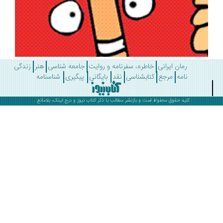
رمان ایرانی
خاطره، سفرنامه و روایت
جامعه شناسی
هنر
زندگی
نامه
مرجع
کتابشناسی
نقد
بایگانی
پیگیری
شناسنامه
کلیه حقوق محفوظ است و بازنشر مطالب با ذکر
کتاب نیوز
و درج لینک، بلامانع .