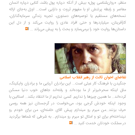
ظر، «روان‌شناسی پول» بیش از آنکه درباره پول باشد، کتابی درباره انسان
اصر و رابطه پرتنش او با مفهوم ثروت و دارایی است... اوزل به‌جای ارائه
خه‌های مستقیم یا توصیه‌های دستوری، تجربه زندگی سرمایه‌گذاران،
رآفرینان، میلیاردرها و حتی افراد عادی را روایت می‌کند و از دل این
ستان‌ها روایت خود را برمی‌سازد و بحث را به پیش می‌راند
...
اضای اخوان ثالث از رهبر انقلاب اسلامی
گیدن با فرهنگ کار عبثی است... این برادران آریایی ما و برادران وایکینگ،
ل اینکه سحرخیزتر از ما بوده‌اند و رفته‌اند جاهای خوب دنیا مسکن
ده‌اند... ما همین چیزها را نداریم. کسی نداریم از ما انتقاد بکند... استالین با
ود اینکه خودش گرجی بود، می‌خواست در گرجستان نیز همه روسی
ف بزنند...من میرم رو میندازم پیش آقای خامنه‌ای، من برای خودم رو
نداخته‌ام برای تو و امثال تو میرم رو میندازم... به شرطی که شماها برگردید
 مملکت خودتان خدمت کنید
...