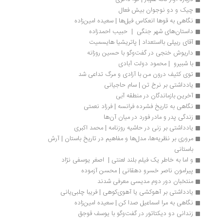
چیک و دو نوجوان بیش فعال
نگاهی به قوها انعکاس فیل‌ها | سعیده امین‌زاده
داستان‌های شهر جنگی  |  حبیب احمدزاده
آقای ریپلی بااستعداد | پاتریشیا هایسمیت
داریوش خنجی در گفت‌وگو با حسین روزانه
با شبیرو  | محمود دولت آبادی 
توی کثیف درون من با آزادی و مرگ تداعی شد
یادداشتی بر نرخ تن | سام حاجیانی
آخرین بازماندگان در منطقه آبی 
نگاهی به تاریخ فشرده فرانسه | فرزاد نعمتی
زندگی پدر و مادر فورد در میان آن‌ها
یادداشتی بر زنی در حاشیه روزنامه | محمد اکبری
مروری بر نظریه‌ها، مدل‌ها و مفاهیم در تاریخ باستان | آرش 
باستانی
و اما به خاطر یک فیلم بلند لعنتی |  اصغر یوسفی نژاد
پیرامون ناصر خسرو دهقانی | محسن آزموده
منتخبان دور دوم مدیسی معرفی شدند
یادداشتی بر آهوکشی‌ یا آهوی‌کوهی | فریبا چلبی‌یانی
نگاهی به مرا اسماعیل صدا کن | سعیده امین‌زاده
زندانی دو دیکتاتور در گفت‌وگو با یوسف قوجق