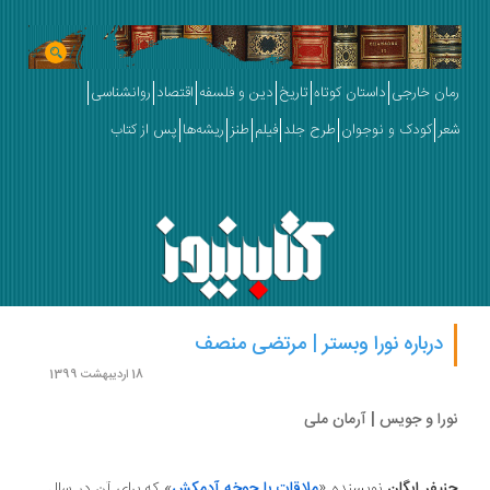
ان خارجی
داستان کوتاه
تاریخ
دین و فلسفه
اقتصاد
روانشناسی
ر
کودک و نوجوان
طرح جلد
فیلم
طنز
ریشه‌ها
پس از کتاب
درباره نورا وبستر | مرتضی منصف
18 اردیبهشت 1399
را و جویس | آرمان ملی
یفر ایگان
نویسنده «
ملاقات با جوخه آدمکش
» که برای آن در سال