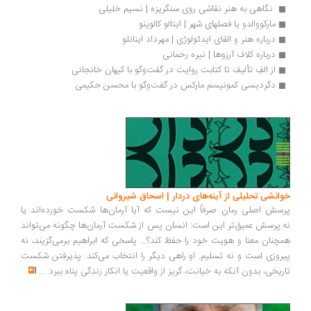
 نگاهی به هنر نقاشی روی سنگریزه | نسیم خلیلی
مارکووالدو یا فصلهای شهر | ایتالو کالوینو
درباره هنر و القای ایدئولوژی | مهرداد اینانلو
درباره کلاف آرزوها | نیره رحمانی
از الفِ تألیف تا کتابت روایت در گفت‌وگو با کیهان خانجانی
دگردیسی کمونیسم مارکس در گفت‌وگو با محسن حکیمی
انشی تحلیلی از آینه‌های دردار | اسحاق شیروانی
سش اصلی رمان صرفاً این نیست که آیا آرمان‌ها شکست خورده‌اند یا
.پرسش عمیق‌تر این است: انسان پس از شکست آرمان‌ها چگونه می‌تواند
چنان معنا و هویت خود را حفظ کند؟... پاسخی که ابراهیم برمی‌گزیند، نه
روزی است و نه تسلیم. او راهی دیگر را انتخاب می‌کند: پذیرفتن شکست
ریخی، بدون آنکه به خیانت، گریز از واقعیت یا انکار زندگی پناه ببرد
...