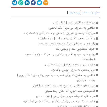
|
|
رفی و نقد کتاب
رمان خارجی
در حاشیه مقالاتی چند | ثریا بیگدلی
نگاهی به متروک بی‌انتها | نگار کاظمی
درباره لطیفه‌‌‌‌‌‌های شوروی یا داس و خنده | شهرام همت زاده
و اما جاسوسی که از سردسیر آمد | جواد ماه‌زاده
ژان تولی: احساس می‌کنم درخت سیب هستم
خوف ارسطویی نقد و بررسی شد
بیژن مفید، مهدی فتحی، بیضایی و... در گفت‌وگو با محمود 
استادمحمد
یادداشتی بر شبه شرح‌حال | نسیم خلیلی
درباره سفرنامه برزخ | پویان پاک‌نژاد
نگاهی به حقوق تطبیقی نسب؛ در قلمرو روش‌های کمک‌باروری | 
رضا دستجردی
درباره علامه نائینی و شیخ فضل‌الله | احمد زیدآبادی
فانتوماس علیه خون آشام‌های چند ملیتی
در حاشیه اندیشه دور و دراز فروغی | فرزاد نعمتی 
نشست نقد و بررسی زندگی، افکار و رباعیات خیام نیشابوری
درباره آواز کافه غم‌بار | نوا ذاکری