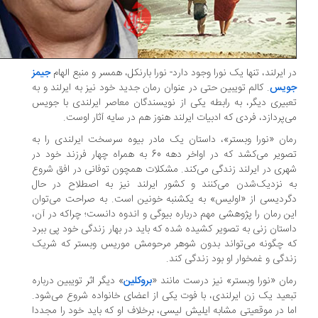
 ایرلند، تنها یک نورا وجود دارد- نورا بارنکل، همسر و منبع الهام
جیمز
ویس
. کالم تویبین حتی در عنوان رمان جدید خود نیز به ایرلند و به
بیری دیگر، به رابطه یکی از نویسندگان معاصر ایرلندی با جویس
‌پردازد، فردی که ادبیات ایرلند هنوز هم در سایه آثار اوست.
ان «نورا وبستر»، داستان یک مادر بیوه سرسخت ایرلندی را به
تصویر می‌کشد که در اواخر دهه 60 به همراه چهار فرزند خود در
ری در ایرلند زندگی می‌کند. مشکلات همچون توفانی در افق شروع
 نزدیک‌شدن می‌کنند و کشور ایرلند نیز به اصطلاح در حال
ردیسی از «اولیس» به یکشنبه خونین است. به صراحت می‌توان
ن رمان را پژوهشی مهم درباره بیوگی و اندوه دانست؛ چراکه در آن،
ستان زنی به تصویر کشیده شده که باید در بهار زندگی خود پی ببرد
 چگونه می‌تواند بدون شوهر مرحومش موریس وبستر که شریک
دگی و غمخوار او بود زندگی کند.
ان «نورا وبستر» نیز درست مانند «
بروکلین
» دیگر اثر تویبین درباره
عید یک زن ایرلندی، با فوت یکی از اعضای خانواده شروع می‌شود.
ا در موقعیتی مشابه ایلیش لیسی، برخلاف او که باید خود را مجددا