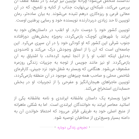
اشتند متحمل می‌شود؛ چراکه تویبین نیز ایرلند را در نقطه عطف آن
رسی می‌کند، شبکه‌ای بی‌نهایت جذاب از کنایه و تلمیح، که در آن
انی فرعی و ریزه‌کاری درهم تنیده می‌شوند. به بیان ساده‌تر، رمان
یبین تا حد زیادی دربردارنده نویسنده خود و رسایی پرطنین اوست.
یبین کشور خود را دوست دارد. او اغلب در داستان‌های خود به
رلند با شهرهای کوچک بازمی‌گردد، به‌ویژه بخش‌های دورافتاده
وب شرقی این کشور که او کودکی خود را در آن سپری می‌کرد. این
معه‌ای است که آن را از اعماق وجودش درک می‌کند و تاحدودی
‌دلیل اینکه اغلب او را از آنجا تبعید کرده‌اند، با اشتیاق به آن
زمی‌گردد. او نیز مانند جویس از توجه به جزییات زندگی روزمره
عوف می‌شود. هنگامی که وبستر به شغل خود نزد جیبنی، کارفرمای
خص محلی و صاحب همه چیزهای موجود در آن منطقه بازمی‌گردد،
یبین ماجراهای هیجان‌انگیز و مفرحی را از تجربیات او در بخش
ابداری استخراج می‌کند.
ورا وبستر» یک داستان عاشقانه ایرلندی و نامه عاشقانه یکی از
اتید معاصر ایرلند به خوانندگان ایرلندی است. اما به شکلی ماهرانه
 منبع اصلی خود به طریقی فراتر می‌رود که احتمالا خواندن آن به
منه بسیار وسیع‌تری از مخاطبان توصیه شود.
.
.
...............
..............
تجربه‌ی زندگی دوباره