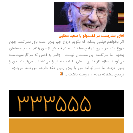
ای سناریست در گفت‌وگو با سعید مطلبی
ر بخواهم فیلمی بسازم که بگویم دروغ چیز بدی است باور نمی‌کنند، چون
وغ یک امر جاری در این مملکت است. قبحش از بین رفته... ما بچه‌مسلمان
دیم. اما می‌گفتند این مسلمان نیست... وقتی به آدمی که در کار سینماست
‌گویند اجازه کار نداری، یعنی با شکنجه او را می‌کشند... می‌توانند من را
ین بزنند اما نمی‌توانند من را روی زمین نگه دارند، من بلند می‌شوم...
دین عاشقانه مردم را دوست داشت
...