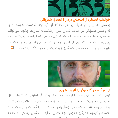
انشی تحلیلی از آینه‌های دردار | اسحاق شیروانی
سش اصلی رمان صرفاً این نیست که آیا آرمان‌ها شکست خورده‌اند یا
.پرسش عمیق‌تر این است: انسان پس از شکست آرمان‌ها چگونه می‌تواند
چنان معنا و هویت خود را حفظ کند؟... پاسخی که ابراهیم برمی‌گزیند، نه
روزی است و نه تسلیم. او راهی دیگر را انتخاب می‌کند: پذیرفتن شکست
ریخی، بدون آنکه به خیانت، گریز از واقعیت یا انکار زندگی پناه ببرد
...
ونای آرام در گفت‌وگو با فاروک شهیچ
یی انسان‌ها ترمزِ خود را از دست داده‌اند و آن کُدِ اخلاقی که نگهبان عقل
یم بود، فروریخته است. در دنیای امروز، همه می‌خواهند فاشیست باشند؛
نی می‌خواهند نفرت، محورِ زندگی‌شان باشد... ما با گوشت و پوست خود
ساس کردیم «دیگری» بودن چه معنایی دارد... نوشتن پاسخی است به