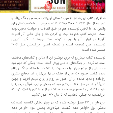
مهر، داستان این‌کتاب براساس جنگ بیافرا و
 گزارش
کتاب نیوز
به نقل از
نیجریه از سال ۱۹۶۷ تا ۱۹۷۰ نوشته شده و برخی از شخصیت‌های آن
قعی‌اند اما تخیل نویسنده هم در خلق اتفاقات و حوادث دخیل بوده
ت. مترجم کتاب هم به نیت پر کردن خلا و جای خالی آثار ادبیات
ریقا در ایران،‌ آن را ترجمه کرده است. چیمامندا نگزی آدیچی
نویسنده اهل نیجریه است و نسخه اصلی این‌کتابش سال ۲۰۰۶
تشر شده است.
یسنده کتاب پیش‌رو که برای نوشتن آن از منابع و کتاب‌های مختلف
تفاده کرده، از جنگ‌های داخلی بیافرا گفته است؛ جنگی که مهم بود
بسیاری از مردم جهان را به حیرت وا داشت اما مانند جنگ ویتنام
دیده نشد. حدود ۵۰ سال از جنگ بیافرا می‌گذرد اما فجایع بشری
‌داده و به‌جا مانده از آن، هنوز در روح و روان مردم آفریقا و جهان
تاثیرگذارند. در سال ۱۹۶۷ میلادی بود که بخش جنوب شرقی نیجریه با
وان تشکیل یک‌جمهوری، قصد جداشدن از این‌کشور را اعلام کرد که
ن‌تصمیم به جنگی انجامید که تا سال ۱۹۷۰ طول کشید.
این‌رمان در ۳۷ فصل نوشته شده که در چهار بخش تقسیم شده‌اند؛
خش اول «اواخر دهه شصت میلادی»، بخش دوم «اواخر دهه