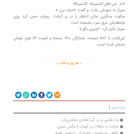
ه. من اهل کاتسینام. کاتسینا!»
باز به سویش رفت. و گفت: «حرف بزن.»
وت سنگینی سالن انتظار را در بر گرفت. ریچارد حس کرد روی
ه‌هایش عرق سرد نشسته است.
باز تکرار کرد: «چیزی بگو.»
این‌کتاب با ۵۷۶ صفحه، شمارگان ۳۰۰ نسخه و قیمت ۷۴ هزار تومان
تشر شده است.
.
.
..............
...............
هر روز با کتاب
|
ان خارجی
یادداشتی بر رد گم | هادی صالحی‌زاده
جنایت و مکافات در الهیات | نرگس سوری
نگاهی به داستان خانوادگی | ساسان فقیه