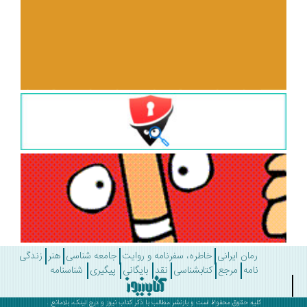
رمان ایرانی
خاطره، سفرنامه و روایت
جامعه شناسی
هنر
زندگی
نامه
مرجع
کتابشناسی
نقد
بایگانی
پیگیری
شناسنامه
کلیه حقوق محفوظ است و بازنشر مطالب با ذکر
کتاب نیوز
و درج لینک، بلامانع .