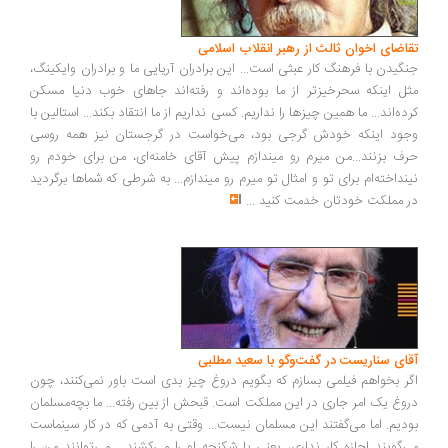
اضای اخوان ثالث از رهبر انقلاب اسلامی
گیدن با فرهنگ کار عبثی است... این برادران آریایی ما و برادران وایکینگ،
ل اینکه سحرخیزتر از ما بوده‌اند و رفته‌اند جاهای خوب دنیا مسکن
ده‌اند... ما همین چیزها را نداریم. کسی نداریم از ما انتقاد بکند... استالین با
ود اینکه خودش گرجی بود، می‌خواست در گرجستان نیز همه روسی
ف بزنند...من میرم رو میندازم پیش آقای خامنه‌ای، من برای خودم رو
نداخته‌ام برای تو و امثال تو میرم رو میندازم... به شرطی که شماها برگردید
 مملکت خودتان خدمت کنید
...
ای سناریست در گفت‌وگو با سعید مطلبی
ر بخواهم فیلمی بسازم که بگویم دروغ چیز بدی است باور نمی‌کنند، چون
وغ یک امر جاری در این مملکت است. قبحش از بین رفته... ما بچه‌مسلمان
دیم. اما می‌گفتند این مسلمان نیست... وقتی به آدمی که در کار سینماست
‌گویند اجازه کار نداری، یعنی با شکنجه او را می‌کشند... می‌توانند من را