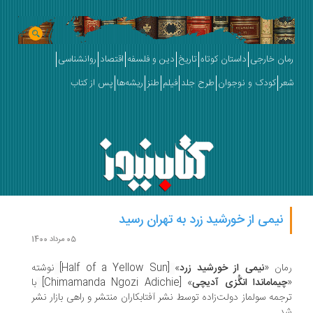
ان خارجی
داستان کوتاه
تاریخ
دین و فلسفه
اقتصاد
روانشناسی
ر
کودک و نوجوان
طرح جلد
فیلم
طنز
ریشه‌ها
پس از کتاب
نیمی از خورشید زرد به تهران رسید
05 مرداد 1400
ان «
نیمی از خورشید زرد
»
[Half of a Yellow Sun]
نوشته
چیماماندا انگُزی آدیچی
» [Chimamanda Ngozi Adichie]
با
جمه سولماز دولت‌زاده توسط نشر آفتابکاران منتشر و راهی بازار نشر
د.