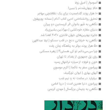
آسوموار | امیل زولا
حالا پنهان‌شدنم را ببین!
۱۰ هزار پوند گلداسمیت برای یک نظافتچی مهاجر
تحلیل روانشناختی ادبی کتاب آدام | سمانه پوربهلول
نگاهی به شهر بانوان اثر كریستین دو پیزان
دنیای مغازه خودکشی | مهرآذین بشیری‌راد
جایزه بهترین‌های جهان فانتزی 2020 اهدا شد
نگاهی به خیابانی دنج در قلب مسکو | لیلا عبداللهی
50 هزار پوند بوکر به پناهگاه زمان رفت
چرا من می‌دانم تو کی هستی؟! | زهره مسکنی
روی پل جمهوری از بغداد تا تهران
خون و فولاد از سیاره تراتنهال رسید
پیرامون سفر به ناکجا | اکرم موسوی
آبهای بهاری | ایوان تورگنیف
 بیلیارد در ساعت نه و نیم شب 
پیرامون دنیا همین است | دریا امامی
نگاهی به یتیمان بزرگسال | مهد‌ی کریمی