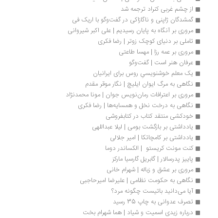
از چشم غربی کنراد ترجمه شد
گمشدگان ژاپنی و ناگازاکی در گفت‌وگو با اریک فی
مروری بر آنگاه به پایان رسیدیم | علی اکبر شیروانی
تاملی بر دنیای کوچک زوتر | رضا فکری
مروری بر عمه رزا | مهسا طاعتی
عرفان هنر است | گفت‌وگو
یک معلم خوشنویسیِ روس برای ایرانیان
نگاهی به مرگ ایوان ایلیچ | نگار موقر مقدم
مروری بر اعترافات رمان‌نویس جوان | مونا محمدنژاد
نگاهی به درخت نخل و همسایه‌ها | رضا فکری
خودكشی منتقد كتاب در كتابفروشی
یادداشتی بر بازگشت بومی | لیلا عبداللهی
یادداشتی بر کامچاتکا | امیر جلالی
کنت مونت کریستو  | الکساندر دوما
پاییز پدرسالار | گابریل گارسیا مارکز
مروری بر عشق و زباله | شهرام خانی
نگاهی به حکومت نظامی | علیرضا امیرحاجبی
آیا می‌دانید باتیست چگونه مرد؟
تصرف عدوانی به چاپ 35 رسید
درباره زیدی اسمیت و شیاد | هما شهرام بخت