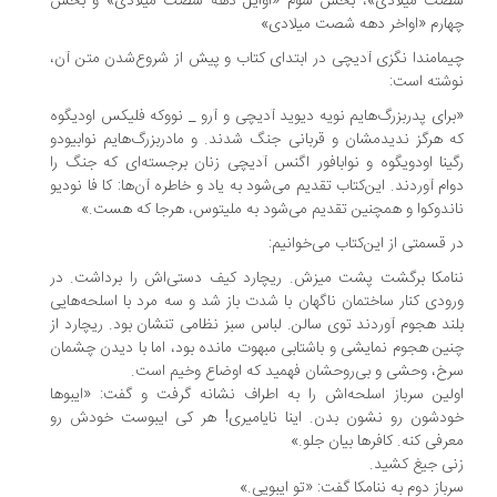
صت میلادی»، بخش سوم «اوایل دهه شصت میلادی» و بخش
ارم «اواخر دهه شصت میلادی»
مامندا نگزی آدیچی در ابتدای کتاب و پیش از شروع‌شدن متن آن،
شته است:
رای پدربزرگ‌هایم نویه دیوید آدیچی و آرو _ نووکه فلیکس اودیگوه
 هرگز ندیدمشان و قربانی جنگ شدند. و مادربزرگ‌هایم نوابیودو
ینا اودویگوه و نوابافور اگنس آدیچی زنان برجسته‌ای که جنگ را
ام آوردند. این‌کتاب تقدیم می‌شود به یاد و خاطره آن‌ها: کا فا نودیو
ندوکوا و همچنین تقدیم می‌شود به ملیتوس، هرجا که هست.»
 قسمتی از این‌کتاب می‌خوانیم:
امکا برگشت پشت میزش. ریچارد کیف دستی‌اش را برداشت. در
ودی کنار ساختمان ناگهان با شدت باز شد و سه مرد با اسلحه‌هایی
ند هجوم آوردند توی سالن. لباس سبز نظامی تنشان بود. ریچارد از
ین هجوم نمایشی و باشتابی مبهوت مانده بود، اما با دیدن چشمان
خ، وحشی و بی‌روحشان فهمید که اوضاع وخیم است.
لین سرباز اسلحه‌اش را به اطراف نشانه گرفت و گفت: «ایبوها
دشون رو نشون بدن. اینا نایامیری! هر کی ایبوست خودش رو
رفی کنه. کافرها بیان جلو.»
ی جیغ کشید.
باز دوم به ننامکا گفت: «تو ایبویی.»