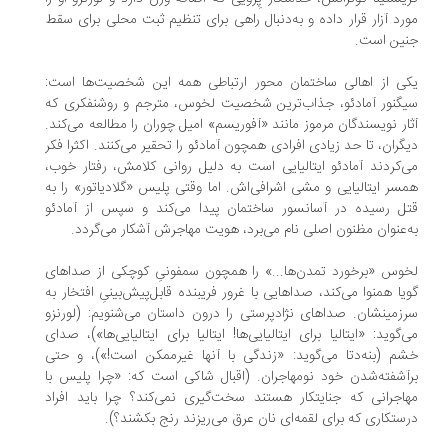
رد آزار قرار داده و به‌دنبال راهی برای تنظیم ثبت محلی برای سقط
نین است.
ی از اهالی ساختمان محور ارتباطی همه این شخصیت‌ها است:
گنور آمادئو، جذاب‌ترین شخصیت لخوس، مترجم و روشنفکری که
ار نویسندگان مرموز مانند «آفوریسم» امیل چوران را مطالعه می‌کند.
گران، تا حد زیادی افرادی همچون آمادئو را تحقیر می‌کنند. اکثرا فکر
‌کردند آمادئو ایتالیایی است به دلیل روانی کلامش، رفتار خوب،
سر ایتالیایی و مشی اشرافی‌اش. اما وقتی پلیس «گلادیاتور» را به
ل رسیده در آسانسور ساختمان پیدا می‌کند و سپس از آمادئو
‌عنوان مظنون اصلی نام می‌برد، هویت مهاجرش آشکار می‌گردد.
وس «برخورد تمدن‌ها...» را همچون سمفونیِ کوچکی از صداهای
یا همنوا می‌کند، صداهایی با غرور فریبنده قابل‌پیش‌بینیِ افتخار به
زمینشان. صداهای نژادپرستی را درون داستان می‌شنویم: (لورنزو
‌گوید: «ایتالیا برای ایتالیایی‌ها! ایتالیا برای ایتالیایی‌ها»)، صدای
م (بنه‌دتا می‌گوید: «زندگی با آنها غیرممکن است!»)، و حتی
آشفته‌شدن خود نومهاجران. (اقبال شاکی است که: «چرا پلیس با
اجرانی که جنایتکار هستند سخت‌گیری نمی‌کند؟ چرا باید افراد
ستکاری که برای لقمه‌ای نان عرق می‌ریزند رنج بکشند؟).
.
.