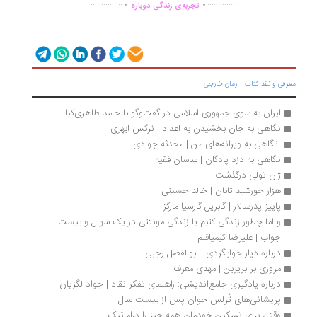
...............
..............
تجربه‌ی زندگی دوباره
|
|
رفی و نقد کتاب
رمان خارجی
ایران به سوی جمهوری اسلامی در گفت‌وگو با حامد طاهری‌کیا
نگاهی به جان بخشیدن به اعداد | نرگس ابهری
 نگاهی به ویرانه‌های من | محدثه جوادی
نگاهی به دزد پادگان | ساسان فقیه
ژان تولی درگذشت
هزار خورشید تابان | خالد حسینی
پاییز پدرسالار | گابریل گارسیا مارکز
و اما چطور زندگی کنیم یا زندگی مونتنی در یک سوال و بیست 
جواب | علیرضا کیمیاقلم
درباره دیار خوابگردی | ابوالفضل رجبی
مروری بر بریزبن | مهدی معرف
درباره یادگیری جامع‌اندیشی: راهنمای تفکر نقاد | جواد لگزیان
پریشانی‌های تُرلس جوان پس از بیست سال
وقتی برای تسکین خودمان همه چیز را دراماتیک 