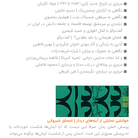
مروری بر تاریخ جدید ژاپن؛ ۱۸۵۳ تا ۱۹۴۱ | جواد لگزیان
نگاهی به آواره‌ی ویسنی‌یک | نسیم خلیلی
نگاهی به سیاهی چسبناک شب | هوشیار مجتبوی
درآمدی بر سرمشق توسعه اقتصاد و جامعه دانش در ایران در 
گفت‌وگو با کمال اطهاری و حمید قیصری
 فضای هیجانی یا نقد عقلانی؟  | گفت‌وگو
گذری به زندگی و آثار مهدی اخوان لنگرودی | بهمن فاطمی
نگاهی به عجوزک و عیاران | شراره شریعت‌زاده
و اما نجات مدارس دولتی: تجربه آمریکا | فاطمه بریمانی‌ورندی
مروری بر رساله‌ای در باب مدارا و بردباری | محمود فاضلی
مروری بر درباره‌ی نگریستن | علی شروقی
انشی تحلیلی از آینه‌های دردار | اسحاق شیروانی
سش اصلی رمان صرفاً این نیست که آیا آرمان‌ها شکست خورده‌اند یا
.پرسش عمیق‌تر این است: انسان پس از شکست آرمان‌ها چگونه می‌تواند