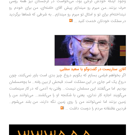
ود اینکه خودش گرجی بود، می‌خواست در گرجستان نیز همه روسی
ف بزنند...من میرم رو میندازم پیش آقای خامنه‌ای، من برای خودم رو
نداخته‌ام برای تو و امثال تو میرم رو میندازم... به شرطی که شماها برگردید
 مملکت خودتان خدمت کنید
...
ای سناریست در گفت‌وگو با سعید مطلبی
ر بخواهم فیلمی بسازم که بگویم دروغ چیز بدی است باور نمی‌کنند، چون
وغ یک امر جاری در این مملکت است. قبحش از بین رفته... ما بچه‌مسلمان
دیم. اما می‌گفتند این مسلمان نیست... وقتی به آدمی که در کار سینماست
‌گویند اجازه کار نداری، یعنی با شکنجه او را می‌کشند... می‌توانند من را
ین بزنند اما نمی‌توانند من را روی زمین نگه دارند، من بلند می‌شوم...
دین عاشقانه مردم را دوست داشت
...