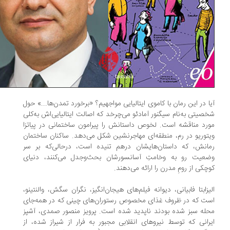
ا در این رمان با کاموی ایتالیایی مواجهیم؟ «برخورد تمدن‌ها...» حول
صیتی به‌نام سیگنور آمادئو می‌چرخد که اصالت ایتالیایی‌اش به‌کلی
رد مناقشه است. لخوص داستانش را پیرامون ساختمانی در پیاتزا
توریو در رم، منطقه‌ای مهاجرنشین شکل می‌دهد. ساکنان ساختمان
انش، که داستان‌هایشان درهم تنیده است، درحالی‌که بر سر
ضعیت رو به وخامتِ آسانسورشان بحث‌وجدل می‌کنند، دنیای
چکی از رومِ مدرن را ارائه می‌دهند.
یزابتا فابیانی، دیوانه فیلم‌های هیجان‌انگیز، نگران سگش، والنتینو،
ت که در ظروف غذای مخصوص رستوران‌های چینی که در همه‌جای
له سبز شده بودند ناپدید شده است. پرویز منصور صمدی، آشپز
رانی که توسط نیروهای انقلابی مجبور به فرار از شیراز شده، از