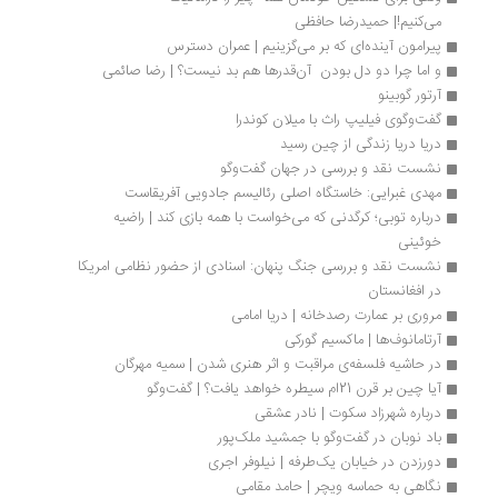
می‌کنیم!| حمیدرضا حافظی
پیرامون آینده‌ای که بر می‌گزینیم | عمران دسترس
و اما چرا دو دل بودن  آن‌قدرها هم بد نیست؟ | رضا صائمی
آرتور گوبینو
گفت‌وگوی فیلیپ راث با میلان کوندرا
دریا دریا زندگی از چین رسید
نشست نقد و بررسی در جهان گفت‌وگو
مهدی غبرایی: خاستگاه اصلی رئالیسم جادویی آفریقاست
درباره توبی؛ کرگدنی که می‌خواست با همه بازی کند | راضیه 
خوئینی
نشست نقد و بررسی جنگ پنهان: اسنادی از حضور نظامی امریکا 
در افغانستان
مروری بر عمارت رصدخانه | دریا امامی
آرتامانوف‌ها | ماکسیم گورکی
در حاشیه فلسفه‌ی مراقبت و اثر هنری‌ شدن | سمیه مهرگان
آیا چین بر قرن 21ام سیطره خواهد یافت؟ | گفت‌وگو
درباره شهرزاد سکوت | نادر عشقی
باد نوبان در گفت‌وگو با جمشید ملک‌پور
دورزدن در خیابان یک‌طرفه | نیلوفر اجری
نگاهی به حماسه‌ ویچر | حامد مقامی