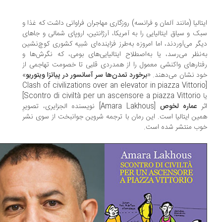
تالیا (مانند آلمان و فرانسه) روزگاری مهاجران فراوانی داشت که غذا و
ک و سیاق ایتالیایی را به آمریکا، آرژانتین، اروپای شمالی و جاهای
گر می‌آوردند، اما امروزه به‌طرز فزاینده‌ای شبیه کشوری کوچ‌نشین
‌نظر می‌رسد، یا به‌اصطلاح ایتالیایی‌های بومی، که نگرش‌ها و
تارهای واکنشی معمول را از همدردی قلبی تا خصومت تهاجمی از
د نشان می‌دهند. «
برخورد تمدن‌ها سر آسانسور در پیاتزا ویتوریو
»
[Clash of civilizations over an elevator in piazza Vittori
یا Scontro di civiltà per un ascensore a piazza Vittorio]
ر
عماره لخوص
[Amara Lakhous] نویسنده الجزایری، تصویرِ
ین ایتالیا است. این رمان با ترجمه شروین جوانبخت از سوی نشر
وب منتشر شده است.