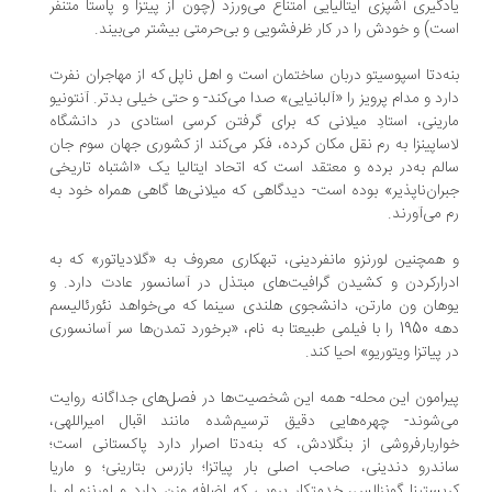
دگیری آشپزی ایتالیایی امتناع می‌ورزد (چون از پیتزا و پاستا متنفر
ت) و خودش را در کار ظرفشویی و بی‌حرمتی بیشتر می‌بیند.
ه‌دتا اسپوسیتو دربان ساختمان است و اهل ناپل که از مهاجران نفرت
رد و مدام پرویز را «آلبانیایی» صدا می‌کند- و حتی خیلی بدتر. آنتونیو
رینی، استادِ میلانی که برای گرفتن کرسی استادی در دانشگاه
ساپینزا به رم نقل مکان کرده، فکر می‌کند از کشوری جهان سوم جان
لم به‌در برده و معتقد است که اتحاد ایتالیا یک «اشتباه تاریخی
ران‌ناپذیر» بوده است- دیدگاهی که میلانی‌ها گاهی همراه خود به
 می‌آورند.
همچنین لورنزو مانفردینی، تبهکاری معروف به «گلادیاتور» که به
رارکردن و کشیدن گرافیت‌های مبتذل در آسانسور عادت دارد. و
هان ون مارتن، دانشجوی هلندی سینما که می‌خواهد نئورئالیسم
دهه 1950 را با فیلمی طبیعتا به نام، «برخورد تمدن‌ها سر آسانسوری
 پیاتزا ویتوریو» احیا کند.
رامون این محله- همه این شخصیت‌ها در فصل‌های جداگانه روایت
‌شوند- چهره‌هایی دقیق ترسیم‌شده مانند اقبال امیراللهی،
اربارفروشی از بنگلادش، که بنه‌دتا اصرار دارد پاکستانی است؛
ندرو دندینی، صاحب اصلی بار پیاتزا؛ بازرس بتارینی؛ و ماریا
یستینا گونزالس، خدمتکار پِرویی که اضافه وزن دارد و لورنزو او را