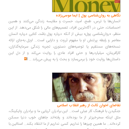
اهی به روان‌شناسی پول | ایما موسی‌زاده
سان‌ها با ترس، طمع، امید، حسرت و مقایسه زندگی می‌کنند و همین
ساسات، حتی در آگاه‌ترین افراد، تصمیم‌های مالی را شکل می‌دهد. از این
ظر، «روان‌شناسی پول» بیش از آنکه درباره پول باشد، کتابی درباره انسان
اصر و رابطه پرتنش او با مفهوم ثروت و دارایی است... اوزل به‌جای ارائه
خه‌های مستقیم یا توصیه‌های دستوری، تجربه زندگی سرمایه‌گذاران،
رآفرینان، میلیاردرها و حتی افراد عادی را روایت می‌کند و از دل این
ستان‌ها روایت خود را برمی‌سازد و بحث را به پیش می‌راند
...
اضای اخوان ثالث از رهبر انقلاب اسلامی
گیدن با فرهنگ کار عبثی است... این برادران آریایی ما و برادران وایکینگ،
ل اینکه سحرخیزتر از ما بوده‌اند و رفته‌اند جاهای خوب دنیا مسکن
ده‌اند... ما همین چیزها را نداریم. کسی نداریم از ما انتقاد بکند... استالین با