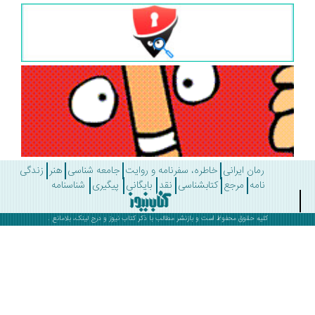
رمان ایرانی
خاطره، سفرنامه و روایت
جامعه شناسی
هنر
زندگی
نامه
مرجع
کتابشناسی
نقد
بایگانی
پیگیری
شناسنامه
کلیه حقوق محفوظ است و بازنشر مطالب با ذکر
کتاب نیوز
و درج لینک، بلامانع .