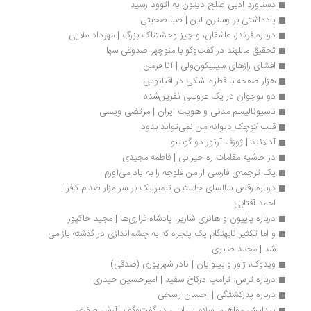
دستاورد ادبی صلح دیتون به اتوود رسید
یادداشتی بر وسترن لین | صبا صحبتی
درباره فرندز، عاشقان، و چیز وحشتناک بزرگ | مهرداد ملایی
تحقیق ماللهند در گفت‌وگو با منوچهر صدوقی سها
افشای رازهای سیلیکون‌ولی | آنا فرمن
هزار صفحه با قطره اشکی در اقیانوس
دو نوجوان در یک عروسی نفرین‌شده
ناسیونالیسم مدنی و هویت ایران | مرتضی ویسی
قلب کوچک دیوانه من نمی‌تواند بدود
آدلائید | ژوزف آرتور دو گوبینو
در حاشیه مقامات ره حیرانی | فاطمه مجیدی
یک ترجمه‌ی فارسی از من فلوجه را به یاد می‌آورم
درباره رقص سالسای جاستین تیمبرلیک بر سر مزار صدام کافر | 
احمد آفتابی
درباره پاپیون و هانری شاریر، پادشاه فراری‌ها | مجید خاکپور
و اما تکثیر نابهنگام یک پنجره که به چشم‌اندازی در گذشته باز می 
شد | محمد صابری
ویدوک، ژاور و بینوایان | نادر شهریوری (صدقی)
درباره ترس: ترامپ درکاخ سفید | امیرحسین حیدری
درباره پدرکشتگی | احسان راسخی
پیدایش مفاهیم اسلام سیاسی در گفت‌وگو با آرش صفری