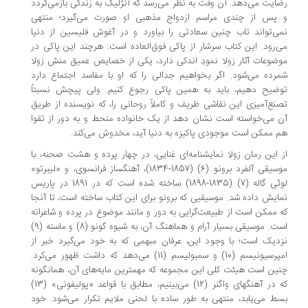
ایت می‌دهد. آن وقت به نظر می‌رسد که آنژلیک به زندگی بازمی‌گردد
پس از چندی مراسم ازدواج مذهبی او صورت می‌گیرد؛ منتهی
ی‌تواند تاب چنین سعادتی را بیاورد و در آغوش فلیسین از دنیا
‌رود. این کتاب سرشار از پاکی فوق‌العاده است: هرچند این پاکی در
ضوعات آثار زولا نمودِ اندکی دارد، یکی از خصایص عمیق منش زولا
رده می‌شود. اگر بخواهیم جدالی را که او با مفاسد اجتماع دارد
ضیح دهیم، باید به همین پاکی رجوع کنیم. ولی پیچش نسبتاً
نع‌آمیزی این نقاشی ظریف و کاملاً روحانی را، که نویسنده از طریق
 می‌خواسته است نشان دهد از یک خانواده منحط و به دور از تقوا
 ممکن است موجودی پاکیزه به دنیا آید، مخدوش می‌کند.
 این رمان زولا نمایشنامه‌ای غنایی، در چهار پرده و هشت صحنه، با
موسیقی آلفرد برونو (6) (1857-1834)، آهنگساز فرانسوی، و «لیبرتو»
لوئی گاله (7) (1835-1898) ساخته شده است که در 1891 در پاریس
ایش داده شد. موسیقیی که برونو برای این کتاب ساخته است، تا آنجا
 ممکن است از طبیعت‌گرایی به دور و مانند موضوع در پرده و شاعرانه
است. موسیقی بسیار آرام و هماهنگ آن، به شیوه گونو (8) و ماسنه (9)
دیک است؛ با وجود این، عرفان مبهمی که به خود می‌گیرد خبر از
امپرسیونیسم (10) و سمبولیسم (11) می‌دهد که داشت ظهور می‌کرد.
ین است هیئت کلی این مجموعه که مهمترین ‌مایه‌های آن، همانگونه
که در آهنگهای واگنر (12) می‌بینیم، مطابق با قواعد «پولیفونی» (13)
ط می‌یابد، منتهی به طور ساده با لحنی ملایم تکرار می‌شود. خود