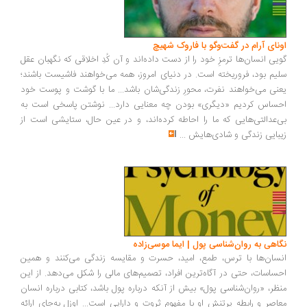
ونای آرام در گفت‌وگو با فاروک شهیچ
یی انسان‌ها ترمزِ خود را از دست داده‌اند و آن کُدِ اخلاقی که نگهبان عقل
یم بود، فروریخته است. در دنیای امروز، همه می‌خواهند فاشیست باشند؛
نی می‌خواهند نفرت، محورِ زندگی‌شان باشد... ما با گوشت و پوست خود
ساس کردیم «دیگری» بودن چه معنایی دارد... نوشتن پاسخی است به
‌عدالتی‌هایی که ما را احاطه کرده‌اند، و در عین حال، ستایشی است از
بایی زندگی و شادی‌هایش
...
اهی به روان‌شناسی پول | ایما موسی‌زاده
سان‌ها با ترس، طمع، امید، حسرت و مقایسه زندگی می‌کنند و همین
ساسات، حتی در آگاه‌ترین افراد، تصمیم‌های مالی را شکل می‌دهد. از این
ظر، «روان‌شناسی پول» بیش از آنکه درباره پول باشد، کتابی درباره انسان
اصر و رابطه پرتنش او با مفهوم ثروت و دارایی است... اوزل به‌جای ارائه