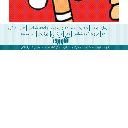
رمان ایرانی
خاطره، سفرنامه و روایت
جامعه شناسی
هنر
زندگی
نامه
مرجع
کتابشناسی
نقد
بایگانی
پیگیری
شناسنامه
کلیه حقوق محفوظ است و بازنشر مطالب با ذکر
کتاب نیوز
و درج لینک، بلامانع .