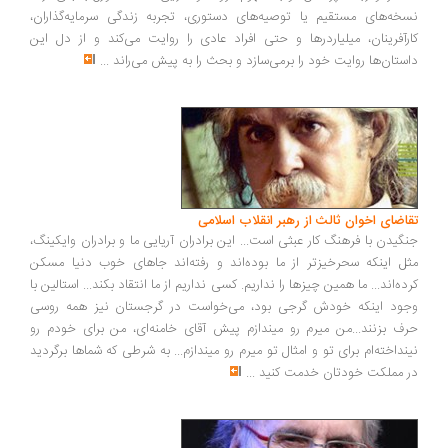
خه‌های مستقیم یا توصیه‌های دستوری، تجربه زندگی سرمایه‌گذاران،
رآفرینان، میلیاردرها و حتی افراد عادی را روایت می‌کند و از دل این
ستان‌ها روایت خود را برمی‌سازد و بحث را به پیش می‌راند
...
اضای اخوان ثالث از رهبر انقلاب اسلامی
گیدن با فرهنگ کار عبثی است... این برادران آریایی ما و برادران وایکینگ،
ل اینکه سحرخیزتر از ما بوده‌اند و رفته‌اند جاهای خوب دنیا مسکن
ده‌اند... ما همین چیزها را نداریم. کسی نداریم از ما انتقاد بکند... استالین با
ود اینکه خودش گرجی بود، می‌خواست در گرجستان نیز همه روسی
ف بزنند...من میرم رو میندازم پیش آقای خامنه‌ای، من برای خودم رو
نداخته‌ام برای تو و امثال تو میرم رو میندازم... به شرطی که شماها برگردید
 مملکت خودتان خدمت کنید
...