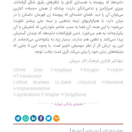
م»ها، که پیوسته با همسازی کامل یا تنافرهای رقیق شکل گرفته‌اند،
زی اسرارآمیز و تداعی‌انگیز دارند؛ چنانکه از همان «جمله» آغازین
‌توان آن را دید. فضای خلسه‌ای که پیوسته زن قهرمان داستان را در
ان دارد، با هم‌آوازیهای نیمه مذهبی و نیمه ملی بیشتر تقویت
‌شود؛ با این همه، آن فضا به سبب عناصر ملودرامی که کمابیش با آن
پارچه‌اند به هم می‌خورد. لحن فوق‌العاده «تم»ها، که چندان گسترش
دا نمی‌کنند و لطفی هم ندارند، بسیار زود به یکنواختی می‌انجامد. از
ن رو، ارزش اثر از نظر موسیقی ناچیز است. با وجود این تا جایی که
یقه‌های زمان خود را بیان می‌کند اثری است جالب توجه.
انگیر افکاری. فرهنگ آثار. سروش
1.Emile Zola 2.Angelique 3.Rougon 4.Huber
5.F.Hautecoeur
6.Alfred Bruneau 7.L.Gallet 8.Gounod 9.Massene
10.impressionnisme
11.symbolisme 12.Wagner 13.polyphonie
.
.
...............
..............
تجربه‌ی زندگی دوباره
|
|
|
رفی و نقد کتاب
رمان خارجی
امیل زولا