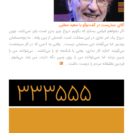
ای سناریست در گفت‌وگو با سعید مطلبی
ر بخواهم فیلمی بسازم که بگویم دروغ چیز بدی است باور نمی‌کنند، چون
وغ یک امر جاری در این مملکت است. قبحش از بین رفته... ما بچه‌مسلمان
دیم. اما می‌گفتند این مسلمان نیست... وقتی به آدمی که در کار سینماست
‌گویند اجازه کار نداری، یعنی با شکنجه او را می‌کشند... می‌توانند من را
ین بزنند اما نمی‌توانند من را روی زمین نگه دارند، من بلند می‌شوم...
دین عاشقانه مردم را دوست داشت
...