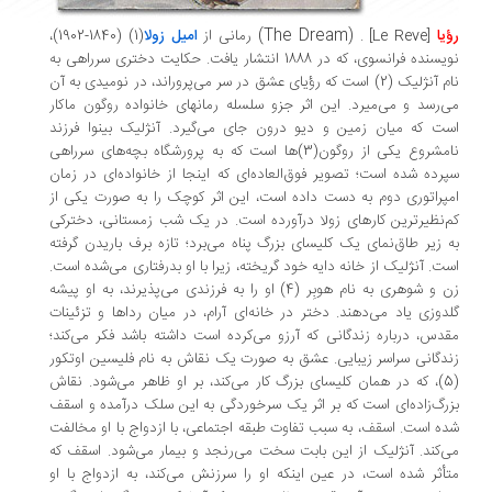
(The Dream)
یا
[Le Reve]
.
رمانی از
امیل زولا
(1) (1840-1902)،
نویسنده فرانسوی، که در 1888 انتشار یافت. حکایت دختری سرراهی به
نام آنژلیک (2) است که رؤیای عشق در سر می‌پروراند، در نومیدی به آن
‌رسد و می‌میرد. این اثر جزو سلسله رمانهای خانواده روگون ماکار
ت که میان زمین و دیو درون جای می‌گیرد. آنژلیک بینوا فرزند
نامشروع یکی از روگون‌(3)ها است که به پرورشگاه بچه‌های سرراهی
رده شده است؛ تصویر فوق‌العاده‌ای که اینجا از خانواده‌ای در زمان
پراتوری دوم به دست داده است،‌ این اثر کوچک را به صورت یکی از
‌نظیرترین کارهای زولا درآورده است. در یک شب زمستانی، دخترکی
 زیر طاق‌نمای یک کلیسای بزرگ پناه می‌برد؛ تازه برف باریدن گرفته
ت. آنژلیک از خانه دایه خود گریخته، زیرا با او بدرفتاری می‌شده است.
زن و شوهری به نام هوبِر (4) او را به فرزندی می‌پذیرند، به او پیشه
دوزی یاد می‌دهند. دختر در خانه‌ای آرام، در میان رداها و تزئینات
دس، درباره زندگانی که آرزو می‌کرده است داشته باشد فکر می‌کند؛
دگانی سراسر زیبایی. عشق به صورت یک نقاش به نام فلیسین اوتکور
(5)، که در همان کلیسای بزرگ کار می‌کند، بر او ظاهر می‌شود. نقاش
رگ‌زاده‌ای است که بر اثر یک سرخوردگی به این سلک درآمده و اسقف
ه است. اسقف، به سبب تفاوت طبقه اجتماعی،‌ با ازدواج با او مخالفت
‌کند. آنژلیک از این بابت سخت می‌رنجد و بیمار می‌شود. اسقف که
أثر شده است، در عین اینکه او را سرزنش می‌کند، به ازدواج با او