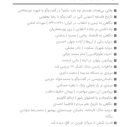
وقتی بی‌هدف هستم چه باید بکنم؟ در گفت‌وگو با شهره نورصالحی
تاریخ فلسفه آنتونی کنی در گفت‌وگو با رضا یعقوبی
نگاهی به زمین و انقلاب در ایران؛ ۱۳۶۰-۱۳۴۰ | مهرداد امامی
یادداشتی بر جاده انقلابی | زری پورجعفریان
نگاهی به اقتصاد روایی | سمیرا دردشتی
درباره یکی از آن‌ها | آزاده جهان احمدی
درباره شهرزاد سکوت | نادر عشقی
 احیاء علوم‌الدین | امام محمد غزالی
پیرامون پنهان در آینه | مانی ارجمند
خاطرات رئیس ستاد لشکر ۲۷ بررسی شد
مروری بر مسئله مدرسه | محمد داوری
داستان‌نویسی در گفت‌وگو با محمدجواد جزینی
مروری بر راز بلچلی پارک | زهره مسکنی
پیرامون آن سوی مهاجرت | پیمان حقیقت‌طلب
مارکووالدو یا فصلهای شهر | ایتالو کالوینو
نگاهی به تاریخ علم مردم | فاطیما احمدی
درباره خاک کارخانه،‌ داستان چیت‌سازی بهشهر | محمدرضا جوادی 
یگانه
قدرت شش از میراث لورین در افق دیده شد