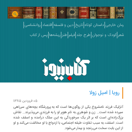
ان خارجی
داستان کوتاه
تاریخ
دین و فلسفه
اقتصاد
روانشناسی
ر
کودک و نوجوان
طرح جلد
فیلم
طنز
ریشه‌ها
پس از کتاب
رویا | امیل زولا
05 فروردین 1385
ژلیک فرزند نامشروع یکی از روگون‌ها است که به پرورشگاه بچه‌های سرراهی
رده شده است... زن و شوهری به نام هوبِر او را به فرزندی می‌پذیرند... نقاش
رگ‌زاده‌ای است که بر اثر یک سرخوردگی به این سلک درآمده و اسقف شده
ت. اسقف، به سبب تفاوت طبقه اجتماعی،‌ با ازدواج با او مخالفت می‌کند و او
 این بابت سخت می‌رنجد و بیمار می‌شود.