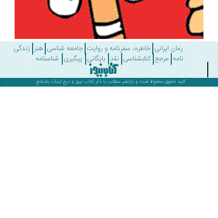
رمان ایرانی
خاطره، سفرنامه و روایت
جامعه شناسی
هنر
زندگی
نامه
مرجع
کتابشناسی
نقد
بایگانی
پیگیری
شناسنامه
کلیه حقوق محفوظ است و بازنشر مطالب با ذکر
کتاب نیوز
و درج لینک، بلامانع .