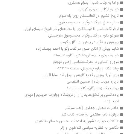
و اما به وقت شب | پدرام عسکری
درباره اوکاشا | مهدی کریمی
تاریخ تشیع در افغانستان روی پله سوم
صفر مطلق در گفت‌وگو با معصومه باقری
از فرنگ‌شناسی تا غرب‌نگاری یا مطالعه‌ای در تاریخ سینمای ایران
هواتو دارم در گفت‌وگو با محمدرسول ملاحسنی
پیرامون زندگی در پیش رو | گال بکرمن
شاید پیش از اذان صبح در گفت‌وگو با احمد یوسف‌زاده
درباره مردی با چمدان‌هایش | کاوه شایسته
مرور و آشنایی با معرفت‌شناسی | علی مهجور
چند نکته درباره چرنوبیل؛ ساعت ۰۱:۲۳:۴۰
برای ثریا: رویایی که به کابوس مبدل شد| سارا اقبالی
درباره دولت رفاه | حسین انتظامی
پرتاب یک زیرسیگاری کتاب ساز شد
یادداشتی بر قاشق‌هایمان را از فروشگاه وولورت خریدیم | مهدی 
ادیب‌زاده
خاطرات شعبان جعفری | هما سرشار
دوازده نامه هاشمی به صدام کتاب شد 
16 کتاب درباره عاشورا به انتخاب محسن حسام مظاهری
نگاهی به نظریه سیاسی افلاطون و رالز