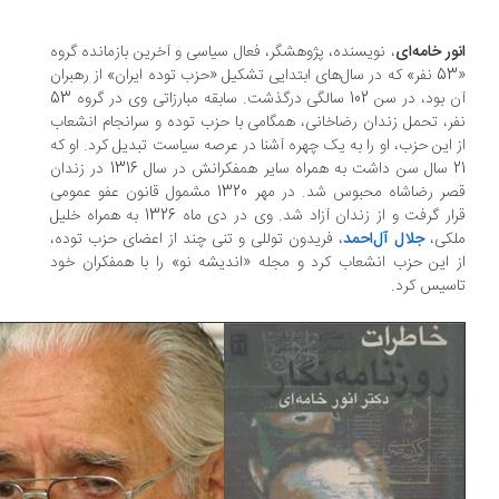
ور خامه‌ای
، نویسنده، پژوهشگر، فعال سیاسی و آخرین بازمانده‌ گروه
«53 نفر» که در سال‌های ابتدایی تشکیل «حزب توده‌ ایران» از رهبران
آن بود، در سن 102 سالگی درگذشت. سابقه مبارزاتی وی در گروه 53
ر، تحمل زندان رضاخانی، همگامی با حزب توده و سرانجام انشعاب
 این حزب، او را به یک چهره آشنا در عرصه سیاست تبدیل کرد. او که
21 سال سن داشت به همراه سایر همفکرانش در سال 1316 در زندان
قصر رضاشاه محبوس شد. در مهر 1320 مشمول قانون عفو عمومی
قرار گرفت و از زندان آزاد شد. وی در دی ‌ماه 1326 به همراه خلیل
کی،
جلال آل‌احمد
، فریدون توللی و تنی چند از اعضای حزب توده،
 این حزب انشعاب کرد و مجله‌ «اندیشه نو» را با همفکران خود
سیس کرد.