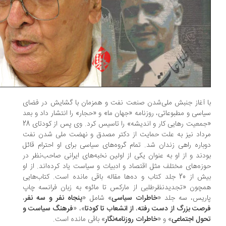
 آغاز جنبش ملی‌شدن صنعت نفت و همزمان با گشایش در فضای
اسی و مطبوعاتی، روزنامه‌ «جهان ما» و «حجار» را انتشار داد و بعد
«جمعیت رهایی کار و اندیشه» را تاسیس کرد. وی پس از کودتای 28
داد نیز به علت حمایت از دکتر مصدق و نهضت ملی شدن نفت
باره راهی زندان شد. تمام گروه‌های سیاسی برای او احترام قائل
دند و از او به عنوان یکی از اولین نخبه‌های ایرانی صاحب‌نظر در
زه‌های مختلف مثل اقتصاد و ادبیات و سیاست یاد کرده‌اند. از او
بیش از 20 جلد کتاب و ده‌ها مقاله باقی مانده است. کتاب‌هایی
چون «تجدیدنظرطلبی از مارکس تا مائو» به زبان فرانسه چاپ
ریس، سه جلد «
خاطرات سیاسی
» شامل «
پنجاه نفر و سه نفر
،
صت بزرگ از دست رفته
،
از انشعاب تا کودتا
»، «
فرهنگ سیاست و
ول اجتماعی
» و «
خاطرات روزنامه‌نگار
» باقی مانده است.