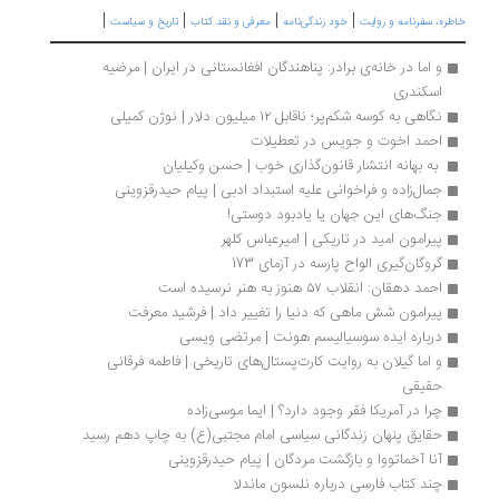
|
|
|
|
ره، سفرنامه‌ و روایت
خود زندگی‌نامه
معرفی و نقد کتاب
تاریخ و سیاست
و اما در خانه‌ی برادر: پناهندگان افغانستانی در ایران | مرضیه 
اسکندری
نگاهی به کوسه شکم‌پر؛ ناقابل ۱۲ میلیون دلار | نوژن کمیلی
احمد اخوت و جویس در تعطیلات
 به بهانه انتشار قانون‌گذاری خوب | حسن وکیلیان
جمال‌زاده و فراخوانی علیه استبداد ادبی | پیام حیدرقزوینی
جنگ‌های این جهان یا یادبود دوستی!
پیرامون امید در تاریکی | امیرعباس کلهر
گروگان‌گیری الواح پارسه در آزمای 173
احمد دهقان: انقلاب ۵۷ هنوز به هنر نرسیده است
پیرامون شش ماهی که دنیا را تغییر داد | فرشید معرفت
درباره ایده سوسیالیسم هونت | مرتضی ویسی
و اما گیلان به روایت کارت‌پستال‌های تاریخی | فاطمه فرقانی 
حقیقی
چرا در آمریکا فقر وجود دارد؟ | ایما موسی‌زاده
حقایق پنهان زندگانی سیاسی امام مجتبی(ع) به چاپ دهم رسید
آنا آخماتووا و بازگشت مردگان | پیام حیدرقزوینی
چند کتاب‌ فارسی درباره نلسون ماندلا