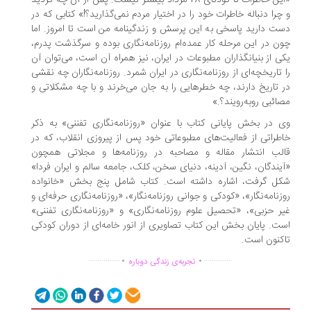
«این خاطرات تا کودتای 28 مرداد بیشتر نیست. پس از آن چه کردید
چرا دنباله خاطرات خود را در اختیار مردم نمی‌گذارید؟!» کتابی که در
ت دارید پاسخی به این پرسش و زندگینامه من است تا امروز. اما
ن در این مرحله کار عمده‌ام روزنامه‌نگاری بوده و سرگذشت پدرم،
ی از بنیانگذاران مطبوعات در ایران، نیز همراه آن است، می‌توان آن
 تاریخچه‌ای از روزنامه‌نگاری در ایران شمرد. روزنامه‌نگاران چه نقشی
 تاریخ دارند، چه خطرهایی را به جان می‌خرند و با چه مشکلاتی و
ائبی رو‌به‌رویند؟.»
 در بخش پایانی کتاب با عنوان «روزنامه‌نگاری تفننی» به ذکر
طراتی از فعالیت‌های مطبوعاتی خود پس از پیروزی انقلاب، که در
لب انتشار مقاله و مصاحبه در روزنامه‌ها و مجلاتی همچون
یندگان، نگین، آدینه، دنیای سخن، کلک، جامعه سالم و ایران فردا»
ل گرفت، اشاره داشته است. کتاب شامل پنج بخش «خانواده
زنامه‌نگار»، «کودکی و جوانی روزنامه‌نگار»، «روزنامه‌نگاری حرفه‌ای و
ر حزبی»، «تحصیل علوم روزنامه‌نگاری» و «روزنامه‌نگاری تفننی»
ت. پایان بخش این کتاب تصاویری از انور خامه‌ای از دوران کودکی
کنون است.
.
.
...............
..............
تجربه‌ی زندگی دوباره