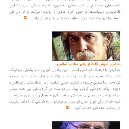
خه‌های مستقیم یا توصیه‌های دستوری، تجربه زندگی سرمایه‌گذاران،
رآفرینان، میلیاردرها و حتی افراد عادی را روایت می‌کند و از دل این
ستان‌ها روایت خود را برمی‌سازد و بحث را به پیش می‌راند
...
اضای اخوان ثالث از رهبر انقلاب اسلامی
گیدن با فرهنگ کار عبثی است... این برادران آریایی ما و برادران وایکینگ،
ل اینکه سحرخیزتر از ما بوده‌اند و رفته‌اند جاهای خوب دنیا مسکن
ده‌اند... ما همین چیزها را نداریم. کسی نداریم از ما انتقاد بکند... استالین با
ود اینکه خودش گرجی بود، می‌خواست در گرجستان نیز همه روسی
ف بزنند...من میرم رو میندازم پیش آقای خامنه‌ای، من برای خودم رو
نداخته‌ام برای تو و امثال تو میرم رو میندازم... به شرطی که شماها برگردید
 مملکت خودتان خدمت کنید
...