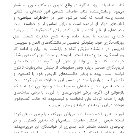
اب «خاطرات روزنامه‌نگار» در واقع آخرین اثر مکتوب وی به شمار
‌رود. ویرایش‌کننده کتاب خاطرات شفاهی انور خامه‌ای به نکاتی
ت یافته است که گفته می‌شود حتی در «
خاطرات سیاسی
» و
اب‌های دیگر او نیامده است و براین اساس از او خواسته است
دبودهای از قلم افتاده را قلمی کند. وقتی گفت‌وگوها آغاز می‌شود
مه‌ای مطالب را بسط داده و به شرح خاطرات شصت سال
زنامه‌نگاری خود، چگونگی تحصیل در دانشگاه‌های آلمان و سوییس،
ریس در دانشگاه بلژیکی کنگو و بازگشت به ایران و ادامه کار
زنامه‌نگاری نیز پرداخته است. یادبودهای عبرت‌آمیزی که بدون شک
اننده نکته‌سنج می‌تواند از خلال آن، آنچه که در کتاب‌های
ریخ‌نگاران معاصر درباره وضع مطبوعات از جنبش مشروطیت تاکنون
افته است، بیابد و برخی دانسته‌های تاریخی خود را تصحیح و
میل کند. ویرایش‌کننده در مسیر این خاطرات تلاش کرده است
لت طبیعی سخنان خامه‌ای محفوظ بماند و خود وی نیز به هنگام
زخوانی آن، اگرچه برخی افزودنی‌های را افزوده یا برخی عبارت‌های
ید را حذف کردند ولی نخواسته و نپسندیده که حالت گفت‌وگوی
جود در این اثر به نثر ادبیانه و رسمی تنزل یابد.
ور خامه‌ای با دست‌خط شخصی‌اش این کتاب را چنین معرفی کرده
ت: «پس از انتشار خاطرات سیاسی‌ام که به‌طور گسترده و در
پ‌های متعدد منتشر شد، بسیاری از خوانندگان آن می‌پرسیدند: