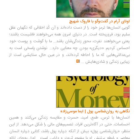
ونای آرام در گفت‌وگو با فاروک شهیچ
یی انسان‌ها ترمزِ خود را از دست داده‌اند و آن کُدِ اخلاقی که نگهبان عقل
یم بود، فروریخته است. در دنیای امروز، همه می‌خواهند فاشیست باشند؛
نی می‌خواهند نفرت، محورِ زندگی‌شان باشد... ما با گوشت و پوست خود
ساس کردیم «دیگری» بودن چه معنایی دارد... نوشتن پاسخی است به
‌عدالتی‌هایی که ما را احاطه کرده‌اند، و در عین حال، ستایشی است از
بایی زندگی و شادی‌هایش
...
اهی به روان‌شناسی پول | ایما موسی‌زاده
سان‌ها با ترس، طمع، امید، حسرت و مقایسه زندگی می‌کنند و همین
ساسات، حتی در آگاه‌ترین افراد، تصمیم‌های مالی را شکل می‌دهد. از این
ظر، «روان‌شناسی پول» بیش از آنکه درباره پول باشد، کتابی درباره انسان
اصر و رابطه پرتنش او با مفهوم ثروت و دارایی است... اوزل به‌جای ارائه