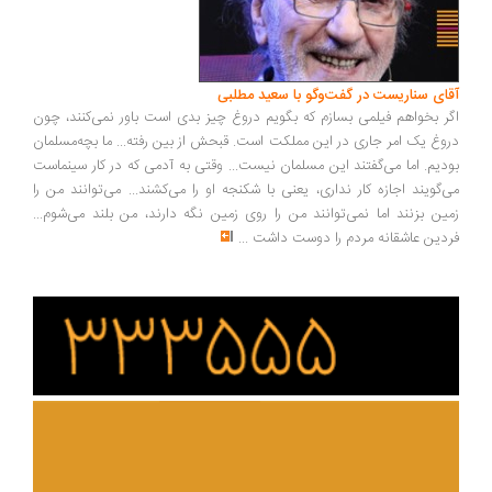
ای سناریست در گفت‌وگو با سعید مطلبی
ر بخواهم فیلمی بسازم که بگویم دروغ چیز بدی است باور نمی‌کنند، چون
وغ یک امر جاری در این مملکت است. قبحش از بین رفته... ما بچه‌مسلمان
دیم. اما می‌گفتند این مسلمان نیست... وقتی به آدمی که در کار سینماست
‌گویند اجازه کار نداری، یعنی با شکنجه او را می‌کشند... می‌توانند من را
ین بزنند اما نمی‌توانند من را روی زمین نگه دارند، من بلند می‌شوم...
دین عاشقانه مردم را دوست داشت
...