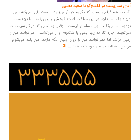
آقای سناریست در گفت‌وگو با سعید مطلبی
اگر بخواهم فیلمی بسازم که بگویم دروغ چیز بدی است باور نمی‌کنند، چون
دروغ یک امر جاری در این مملکت است. قبحش از بین رفته... ما بچه‌مسلمان
بودیم. اما می‌گفتند این مسلمان نیست... وقتی به آدمی که در کار سینماست
می‌گویند اجازه کار نداری، یعنی با شکنجه او را می‌کشند... می‌توانند من را
زمین بزنند اما نمی‌توانند من را روی زمین نگه دارند، من بلند می‌شوم...
فردین عاشقانه مردم را دوست داشت
...