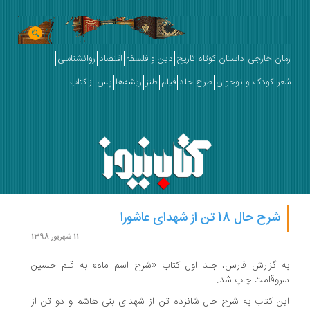
رمان خارجی
داستان کوتاه
تاریخ
دین و فلسفه
اقتصاد
روانشناسی
شعر
کودک و نوجوان
طرح جلد
فیلم
طنز
ریشه‌ها
پس از کتاب
شرح حال 18 تن از شهدای عاشورا
11 شهریور 1398
به گزارش فارس، جلد اول کتاب «شرح اسم ماه» به قلم حسین
سروقامت چاپ شد.
این کتاب به شرح حال شانزده تن از شهدای بنی هاشم و دو تن از