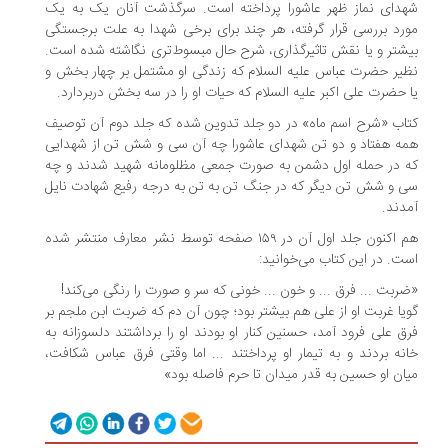
شهدای نماز ظهر عاشورا پرداخته است. سرگذشت آنان یک به یک
مورد بررسی قرار گرفته، هر چند برای برخی شهدا به علت برجستگی
بیشتر و یا نقش تاثیرگذاری، شرح حال مبسوط‌تری نگاشته شده است.
نظیر حضرت عباس علیه السلام که زندگی او مشتمل بر چهار بخش و
یا حضرت علی اکبر علیه السلام که حیات او را در سه بخش دربردارد.
کتاب «شرح اسم ماه» در دو جلد تدوین شده که جلد دوم آن توصیف
همه هفتاد و دو تن شهدای عاشورا چه آن سی و شش تن از شهدایی
که در حمله اول دشمن به صورت جمعی مظلومانه شهید شدند و چه
سی و شش تن دیگر که در جنگ تن به تن به درجه رفیع شهادت نایل
آمدند.
هم اکنون جلد اول آن در ۱۵۹ صفحه توسط نشر معارف منتشر شده
است. در این کتاب می‌خوانید:
«ضربت ... فرق ... و خون ... خونی که سر و صورت را رنگی می‌کند!
گویا غربت او از علی هم بیشتر بود؛ چون آن دم که ضربت ابن ملجم بر
فرق علی فرود آمد، حسنین کنار او بودند او را برداشتند دلسوزانه به
خانه بردند و به تیمار او پرداختند ... اما وقتی فرق عباس شکافت،
میان او حسین به قدر میدان تا حرم فاصله بود»