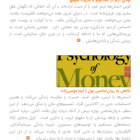
اونای آرام در گفت‌وگو با فاروک شهیچ‭
گویی انسان‌ها ترمزِ خود را از دست داده‌اند و آن کُدِ اخلاقی که نگهبان عقل
سلیم بود، فروریخته است. در دنیای امروز، همه می‌خواهند فاشیست باشند؛
یعنی می‌خواهند نفرت، محورِ زندگی‌شان باشد... ما با گوشت و پوست خود
احساس کردیم «دیگری» بودن چه معنایی دارد... نوشتن پاسخی است به
بی‌عدالتی‌هایی که ما را احاطه کرده‌اند، و در عین حال، ستایشی است از
زیبایی زندگی و شادی‌هایش
...
نگاهی به روان‌شناسی پول | ایما موسی‌زاده
انسان‌ها با ترس، طمع، امید، حسرت و مقایسه زندگی می‌کنند و همین
احساسات، حتی در آگاه‌ترین افراد، تصمیم‌های مالی را شکل می‌دهد. از این
منظر، «روان‌شناسی پول» بیش از آنکه درباره پول باشد، کتابی درباره انسان
معاصر و رابطه پرتنش او با مفهوم ثروت و دارایی است... اوزل به‌جای ارائه
نسخه‌های مستقیم یا توصیه‌های دستوری، تجربه زندگی سرمایه‌گذاران،
کارآفرینان، میلیاردرها و حتی افراد عادی را روایت می‌کند و از دل این
داستان‌ها روایت خود را برمی‌سازد و بحث را به پیش می‌راند
...