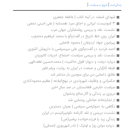
|
|
زندگی‌نامه
تاریخ و سیاست
شهدای اسفند در آینه کتاب | عاطفه جعفری
3 کمونیست ایرانی و اجاق‌ سرد همسایه‌ | علی امینی نجفی
نشست نقد و بررسی روشنفکران جهان عرب
ایران روی خط تاریخ در گفت‌وگو با محمد ابراهیم محجوب
پیرامون جهاد اردوغان | محمود فاضلی
احمد فردید در گفت‌وگوی علی میرسپاسی با داریوش آشوری
نشست نقد و بررسی سیاست، اجتماع، ادبیات کاتوزیان
درباره دولت و دیوار؛ افول حاکمیت | محمدحسین لطف‌الهی
طبقه کارگران و صنعت در ایران به روایت ویلم فلور
عاشق داعشی من برای سومین بار منتشر شد
حکمرانی و وظایف شهروندی در نهج‌البلاغه | عظیم محمودآبادی
سیاست خارجی افغانستان در صد سال اخیر
مروری بر زندگی و آثار سائو ونشوان
از تجارتخانه صادقی رونمایی شد
نگاهی به دموکراسی سیاسی | عمران دسترس
نشست بررسی و نقد کارنامه نئولیبرالیسم در ایران
زندگی زید یا فرزندخوانده پبامبر(ص)
 درباره مولن روژ و لوترک | نادر شهریوری (صدقی)