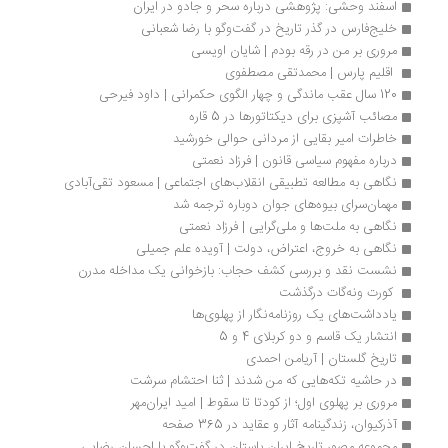
اسفند وحشی: پژوهشی درباره سحر و جادو در ایران
خلیج‌فارس در گذر تاریخ در گفت‌وگو با رضا شعبانی
مروری بر من در رقه بودم | شایان اویسی
 اقلیم پارس | محمدتقی مصطفوی 
120 سال عقب ماندگی و چهار الگوی حکمرانی | داود فیرحی
مصائب آشپزی برای دیکتاتورها در 5 قاره
خاطرات امیر بقایی از مردانی حوالی خورشید 
درباره مفهوم سیاسی قانون | فرزاد نعمتی
نگاهی به مطالعه تطبیقی انقلاب‌های اجتماعی | مسعود تقی‌آبادی
مهمان‌سرای بیوه‌های جوان دوباره ترجمه شد
نگاهی به ملت‌ها و ملی‌گرایی | فرزاد نعمتی
نگاهی به خروج، اعتراض، دولت | آویده علم جمیلی
نشست نقد و بررسی کشف حجاب: بازخوانی یک مداخله مدرن
 کورت ونه‌گات درگذشت 
یادداشت‌های یک روزنامه‌نگار از پهلوی‌ها
انتشار یک قاسم و دو کربلای 4 و 5
تاریخ گلستان | آریامن احمدی
در حاشیه تکه‌هایی که من شدند | ثنا احتشام سرشت
مروری بر پهلوی اول؛ از کودتا تا سقوط | امید ایران‌مهر
آذرکیوان، زندگینامه آثار و عقاید در 365 صفحه
مجموعه مصور تاریخ ایران باستان در گفت‌وگو با احسان رضایی