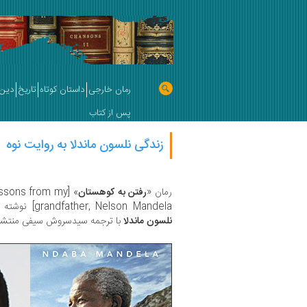
رمان خارجی
داستان کوتاه
تاریخ
دین 
پس از کتاب
زندگی نلسون ماندلا به روایت نوه
رمان «
رفتن به کوهستان
 lessons from my
grandfather, Nelson Mandela] نوشته
نلسون ماندلا
با ترجمه سیدسروش سیفی منتشر و