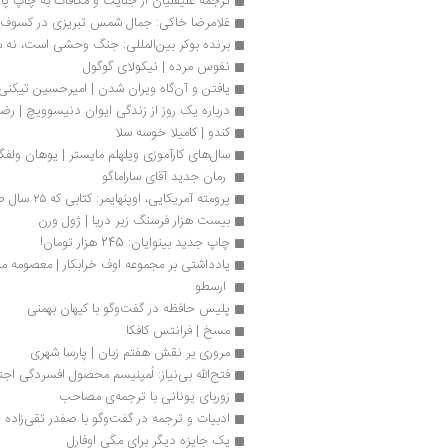
ترجمه علیقلیان از جنایت و مکافات به چاپ پا
غلامرضا خاکی: جمال شمس تبریزی در کسوف
برنده بوکر بین‌المللی:‌ جنگ وحشی است، نه سر
نفوس مرده | نیکولای گوگول
یافتن و آن‌گاه ویران شدن | امیرحسین تیكنی
درباره یک روز از زندگى ایوان دنیسوویچ | رض
کندو | کامیلا خوسه سلا
سال‌های کارآموزی ویلهلم مایستر | یوهان ولفگ
 رمان جدید آقای ساراماگو
پرومته آمریکایی، اوپنهایمر: کتابی که ۲۵ سال صرف نوشتنش شد
بیست هزار فرسنگ زیر دریا | ژول ورن
چاپ جدید بینوایان: 245 هزار تومان!
یادداشتی بر مجموعه اوف خرابکار | معصومه می
 ارسطو 
پلیس حافظه در گفت‌وگو با کیهان بهمنی
مسخ | فرانتس کافکا 
مروری بر نقش هفتم زبان | پارسا شهری
فتح‌الله بی‌نیاز: لُمپنیسم محصول افسردگی ا
زوربای یونانی با ترجمه‌ی مصاحب
ادبیات و ترجمه‌ در گفت‌وگو با صفدر تقی‌زاده
یک جایزه دیگر برای مگی اوفارل