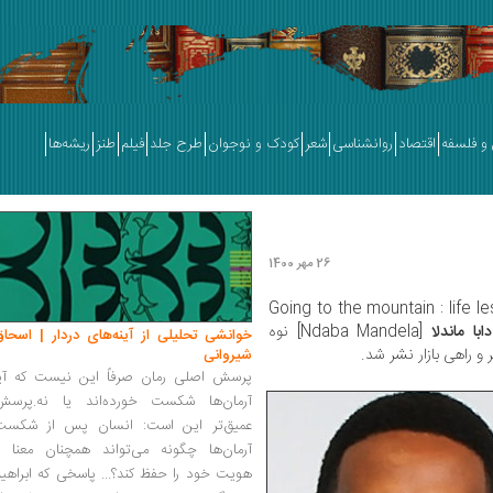
و فلسفه
اقتصاد
روانشناسی
شعر
کودک و نوجوان
طرح جلد
فیلم
طنز
ریشه‌ها
26 مهر 1400
» [Going to the mountain : life
دابا ماندلا
[Ndaba Mandela] نوه
خوانشی تحلیلی از آینه‌های دردار | اسحاق
 راهی بازار نشر شد.
شیروانی
پرسش اصلی رمان صرفاً این نیست که آیا
آرمان‌ها شکست خورده‌اند یا نه.پرسش
عمیق‌تر این است: انسان پس از شکست
آرمان‌ها چگونه می‌تواند همچنان معنا و
هویت خود را حفظ کند؟... پاسخی که ابراهی