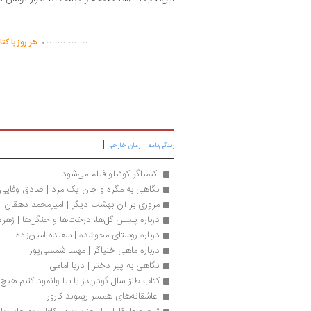
.
...............
هر روز با کت
|
|
زندگی‌نامه
رمان خارجی
 کیمیاگر کوئیلو فیلم می‌شود 
نگاهی به مگره و جان یک مرد | صادق وفایی
مروری بر آن بهشت دیگر | امیرمحمد دهقان
درباره پلیس گل‌ها، درخت‌ها و جنگل‌ها | زه
درباره روستای محوشده | سعیده امین‌زاده
درباره ماهی خنیاگر | مهسا شمسی‌پور
نگاهی به پیر دختر | دریا امامی
کتاب طنز سال گودریدز یا بیا وانمود کنیم هیچ 
 عاشقانه‌های همسر ریموند کارور