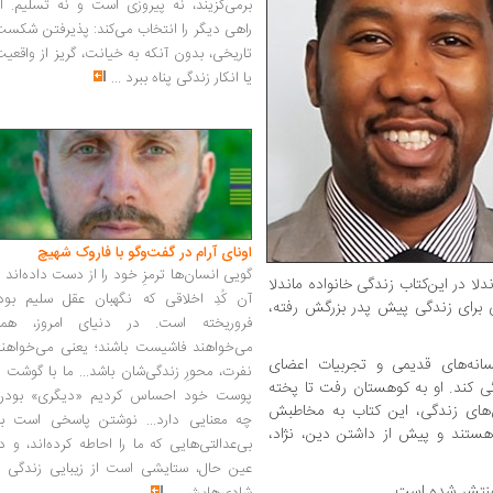
برمی‌گزیند، نه پیروزی است و نه تسلیم. ا
راهی دیگر را انتخاب می‌کند: پذیرفتن شکس
تاریخی، بدون آنکه به خیانت، گریز از واقعی
یا انکار زندگی پناه ببرد
...
اونای آرام در گفت‌وگو با فاروک شهیچ‭
گویی انسان‌ها ترمزِ خود را از دست داده‌اند 
لا در این‌کتاب زندگی خانواده‌ ماندلا
آن کُدِ اخلاقی که نگهبان عقل سلیم بود،
کی برای زندگی پیش پدر بزرگش رفته،
فروریخته است. در دنیای امروز، همه
می‌خواهند فاشیست باشند؛ یعنی می‌خواهند
فسانه‌های قدیمی و تجربیات اعضای
نفرت، محورِ زندگی‌شان باشد... ما با گوشت 
ی کند. او به کوهستان رفت تا پخته
پوست خود احساس کردیم «دیگری» بودن
‌های زندگی، این کتاب به مخاطبش
چه معنایی دارد... نوشتن پاسخی است به
هستند و پیش از داشتن دین، نژاد،
بی‌عدالتی‌هایی که ما را احاطه کرده‌اند، و د
عین حال، ستایشی است از زیبایی زندگی و