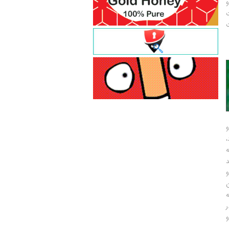
و
ت
ت
و
و
ر