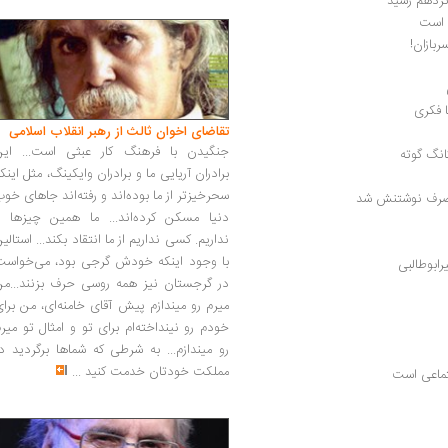
نزدهم رسید
 است
بازان!
ا فکری
تقاضای اخوان ثالث از رهبر انقلاب اسلامی
جنگیدن با فرهنگ کار عبثی است... این
انگ گوته
برادران آریایی ما و برادران وایکینگ، مثل اینک
سحرخیزتر از ما بوده‌اند و رفته‌اند جاهای خو
دنیا مسکن کرده‌اند... ما همین چیزها را
نداریم. کسی نداریم از ما انتقاد بکند... استالی
با وجود اینکه خودش گرجی بود، می‌خواست
رابوطالبی
در گرجستان نیز همه روسی حرف بزنند...من
میرم رو میندازم پیش آقای خامنه‌ای، من برا
خودم رو نینداخته‌ام برای تو و امثال تو میر
رو میندازم... به شرطی که شماها برگردید د
مملکت خودتان خدمت کنید
...
جتماعی است