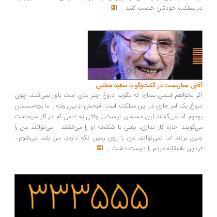
در مملکت خودتان خدمت کنید
...
آقای سناریست در گفت‌وگو با سعید مطلبی
اگر بخواهم فیلمی بسازم که بگویم دروغ چیز بدی است باور نمی‌کنند، چون
دروغ یک امر جاری در این مملکت است. قبحش از بین رفته... ما بچه‌مسلمان
بودیم. اما می‌گفتند این مسلمان نیست... وقتی به آدمی که در کار سینماست
می‌گویند اجازه کار نداری، یعنی با شکنجه او را می‌کشند... می‌توانند من را
زمین بزنند اما نمی‌توانند من را روی زمین نگه دارند، من بلند می‌شوم...
فردین عاشقانه مردم را دوست داشت
...