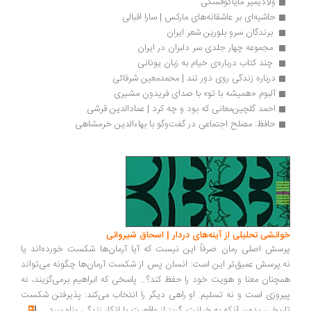
ولادیمیر مایاکوفسکی
حاشیه‌ای بر عاشقانه‌های مارکس | سارا اقبالی
 برندگان سرو بلورین شعر ایران 
 مجموعه چهار جلدی سر دلبران در ایران
 چند کتاب درباره‌ی خیام به زبان یونانی 
درباره زندگی روی دور تند | محمد‌معین شرفائی
آلبوم «همیشه با تو» با صدای فریدون مشیری
احمد گلچین‌معانی که بود و چه کرد | عمادالدین قرشی
حافظ: مصلح اجتماعی در گفت‌وگو با بهاءالدین خرمشاهی
خوانشی تحلیلی از آینه‌های دردار | اسحاق شیروانی
پرسش اصلی رمان صرفاً این نیست که آیا آرمان‌ها شکست خورده‌اند یا
نه.پرسش عمیق‌تر این است: انسان پس از شکست آرمان‌ها چگونه می‌تواند
همچنان معنا و هویت خود را حفظ کند؟... پاسخی که ابراهیم برمی‌گزیند، نه
پیروزی است و نه تسلیم. او راهی دیگر را انتخاب می‌کند: پذیرفتن شکست
تاریخی، بدون آنکه به خیانت، گریز از واقعیت یا انکار زندگی پناه ببرد
...