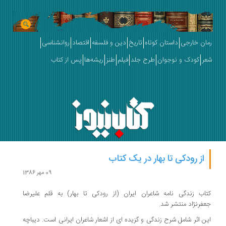
رمان خارجی
داستان کوتاه
تاریخ
دین و فلسفه
اقتصاد
روانشناسی
شعر
کودک و نوجوان
طرح جلد
فیلم
طنز
ریشه‌ها
پس از کتاب
از رودکی تا بهار در یک کتاب
09 مهر 1386
کتاب زندگی نامه شاعران ایران (از رودکی تا بهار) به قلم علیرضا
جعفرنژاد منتشر شد.
این اثر شامل شرح زندگی و گزیده ای از اشعار شاعران ایرانی است. دیباچه