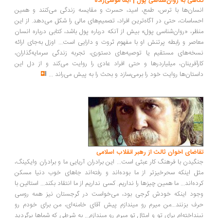
نگاهی به روان‌شناسی پول | ایما موسی‌زاده
انسان‌ها با ترس، طمع، امید، حسرت و مقایسه زندگی می‌کنند و همین
احساسات، حتی در آگاه‌ترین افراد، تصمیم‌های مالی را شکل می‌دهد. از این
منظر، «روان‌شناسی پول» بیش از آنکه درباره پول باشد، کتابی درباره انسان
معاصر و رابطه پرتنش او با مفهوم ثروت و دارایی است... اوزل به‌جای ارائه
نسخه‌های مستقیم یا توصیه‌های دستوری، تجربه زندگی سرمایه‌گذاران،
کارآفرینان، میلیاردرها و حتی افراد عادی را روایت می‌کند و از دل این
داستان‌ها روایت خود را برمی‌سازد و بحث را به پیش می‌راند
...
تقاضای اخوان ثالث از رهبر انقلاب اسلامی
جنگیدن با فرهنگ کار عبثی است... این برادران آریایی ما و برادران وایکینگ،
مثل اینکه سحرخیزتر از ما بوده‌اند و رفته‌اند جاهای خوب دنیا مسکن
کرده‌اند... ما همین چیزها را نداریم. کسی نداریم از ما انتقاد بکند... استالین با
وجود اینکه خودش گرجی بود، می‌خواست در گرجستان نیز همه روسی
حرف بزنند...من میرم رو میندازم پیش آقای خامنه‌ای، من برای خودم رو
نینداخته‌ام برای تو و امثال تو میرم رو میندازم... به شرطی که شماها برگردید