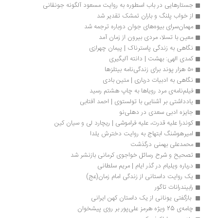
جستارهایی در باب اسطوره به روایت مسعود آلگونه جونقانی
از خواب پلنگ و باران تمشک تقدیر شد
مهمان‌سرای بیوه‌های جوان دوباره ترجمه شد
معین با تسلا، مردی بیرون از زمان آمد
نگاهی به زندگی پاسترناک | پیمان چهرازی
کمدی الهی: بهشت | دانته آلیگیری
۵۰ هزار پوند برای زندگی‌نامه‌ بیتلزها
نگاهی به ادبیات درباری | متین بادی
فیلم‌نامه‌ی مرد رویاها به چاپ هشتم رسید
یادداشتی بر آشنایی با تولستوی | احمد آفتابی
جایزه ادبی سعدی در دهلی‌نو
کوندرا علیه قدرت، علیه فراموشی | ریچارد لی و سیان کین
امیرهوشنگ ابتهاج به روایت دخترش یلدا
محمدعلی بهمنی درگذشت
تصحیح و شرح رسائل خواجوی کرمانی بازنشر شد
درباره ویلیام در گذر ایام | مریم سلطانی
یک روایت داستانی از زندگی امام زمان(عج)
رابیندرانات تاگور
 بازگفتی یونانی از یک داستان کهن ایرانی
چامه‌ی 25 ویژه هرمز علی‌پور بر روی پیشخوان