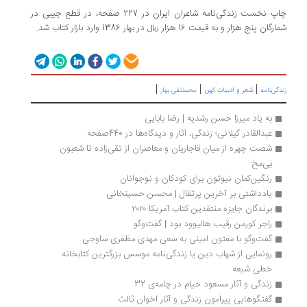
چاپ نخست زندگی‌نامه شاعران ایران در 227 صفحه، در قطع جیبی در
شمارگان پنج هزار و به قیمت 16 هزار ریال در بهار 1386 وارد بازار کتاب شد.
|
|
|
زندگی‌نامه
شعر و ادبیات کهن
محمدتقی بهار
به یاد میرزا حسن رشدیه | رضا بابایی
عبدالقادر گیلانی؛ زندگی، آثار و دیدگاه‌ها در 440صفحه
شصت چهره از میان قاجاریان و معاصران از تقی‌زاده تا شعبون 
بی‌مخ
رنگین‌کمان نیوتون برای کودکان و نوجوانان
یادداشتی بر آخرین پرتقال | محسن حسینخانی
برندگان جایزه منتقدین کتاب آمریکا ۲۰۲۰
راجر کورمن رقیب هالیوود بود | گفت‌وگو
گفت‌وگو با مفتون امینی به سعی مهدی مظفری ساوجی
رونمایی از شهاب دین یا زندگی‌نامه موسس بزرگترین کتابخانه 
خطی شیعه
زندگی و آثار مسعود خیام در چامه‌ی 32
گفتگوهایی پیرامون زندگی و آثار اخوان ثالث 