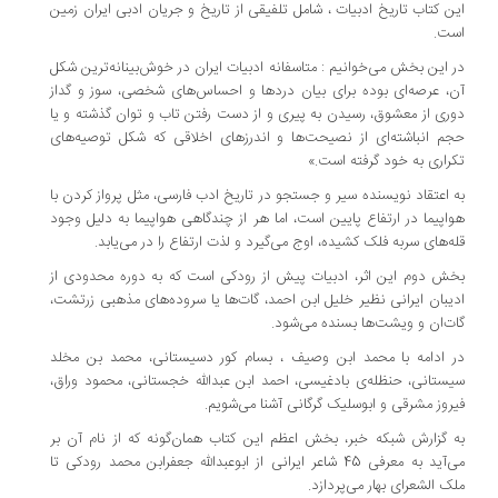
این کتاب تاریخ ادبیات ، شامل تلفیقی از تاریخ و جریان ادبی ایران زمین
است.
در این بخش می‌خوانیم : متاسفانه ادبیات ایران در خوش‌بینانه‌ترین شکل
آن، عرصه‌ای بوده برای بیان دردها و احساس‌های شخصی، سوز و گداز
دوری از معشوق، رسیدن به پیری و از دست رفتن تاب و توان گذشته و یا
حجم انباشته‌ای از نصیحت‌ها و اندرزهای اخلاقی که شکل توصیه‌های
تکراری به خود گرفته است.»
به اعتقاد نویسنده سیر و جستجو در تاریخ ادب فارسی، مثل پرواز کردن با
هواپیما در ارتفاع پایین است، اما هر از چندگاهی هواپیما به دلیل وجود
قله‌های سربه فلک کشیده، اوج می‌گیرد و لذت ارتفاع را در می‌یابد.
بخش دوم این اثر، ادبیات پیش از رودکی است که به دوره محدودی از
ادیبان ایرانی نظیر خلیل ابن احمد، گات‌ها یا سروده‌های مذهبی زرتشت،
گات‌ان و ویشت‌ها بسنده می‌شود.
در ادامه با محمد ابن وصیف ، بسام کور دسیستانی، محمد بن مخلد
سیستانی، حنظله‌ی بادغیسی، احمد ابن عبدالله خجستانی، محمود وراق،
فیروز مشرقی و ابوسلیک گرگانی آشنا می‌شویم.
به گزارش شبکه خبر، بخش اعظم این کتاب همان‌گونه که از نام آن بر
می‌آید به معرفی 45 شاعر ایرانی از ابوعبدالله جعفرابن محمد رودکی تا
ملک الشعرای بهار می‌پردازد.