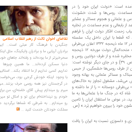
آمده است: «دولت ایران خود را در
م مساعدت روس‌ها و شدت خشونت
س و عثمانی و هجوم عساکر و عشایر
 از بابعالی و عدم مساعدت در تخلیه
اب زحمت افکار دولت ایران را فراهم
 که قطعا با ایران داخل یک سلسله
تقاضای اخوان ثالث از رهبر انقلاب اسلامی
مذاکرات اساسی و قطعی بشوند... این بود که در ۱۲ ماه ذیحجه ۱۳۳۲ اعلان بی‌طرفی
جنگیدن با فرهنگ کار عبثی است... این
بوسیله فرمان همایونی داده شده و در تلگراف متحدالمآل دولت مورخه ۱۲ ذیحجه
برادران آریایی ما و برادران وایکینگ، مثل اینک
ن مخابره شده و از طرف دولتین روس و
سحرخیزتر از ما بوده‌اند و رفته‌اند جاهای خو
انگلیس با یک حُسن تلقی پذیرفته گردید.» (ص. ۳۹) و در جای دیگر نوشته است:
دنیا مسکن کرده‌اند... ما همین چیزها را
یران از طرف روس‌ها خشمگین، از حبس
نداریم. کسی نداریم از ما انتقاد بکند... استالی
ناک و عساکر عثمانی به بهانه وجود
با وجود اینکه خودش گرجی بود، می‌خواست
 می‌شد، مشغول تجاوز به خاک‌های
در گرجستان نیز همه روسی حرف بزنند...من
بی‌طرفی دوستانه – را از ما داشته و
میرم رو میندازم پیش آقای خامنه‌ای، من برا
اه که در جنگ ما با عثمانی‌ها به ما
خودم رو نینداخته‌ام برای تو و امثال تو میر
، در عوض ما استقلال ایران را تامین
رو میندازم... به شرطی که شماها برگردید د
شون خود را بیرون خواهیم بُرد.» (ص.
مملکت خودتان خدمت کنید
...
ندی و دلسوزی نسبت به ایران را یافت