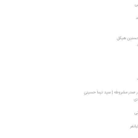
ی
د
مدحسنین هیکل
 در صدر مشروطه | سید نیما حسینی
دی
ئی
انفر