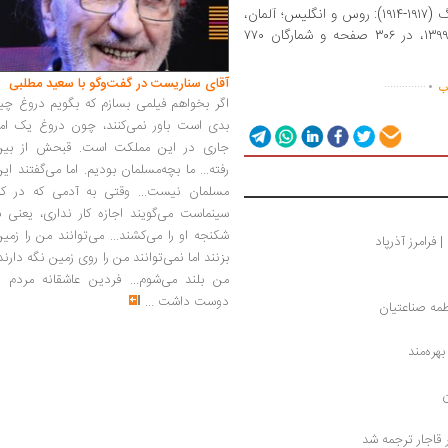
چاپ نخستِ تاریخچه سه‌سال و نیمه ما و جنگ (۱۹۱۷-۱۹۱۴): روس و انگلیس؛ آلمان،
عثمانی و ایران را نشر شیرازه در اردیبهشت ۱۳۹۹، در ۳۰۶ صفحه و شمارگان ۷۷۰
.
آقای سناریست در گفت‌وگو با سعید مطلبی
..............
اب
اگر بخواهم فیلمی بسازم که بگویم دروغ چی
بدی است باور نمی‌کنند، چون دروغ یک امر
جاری در این مملکت است. قبحش از بین
رفته... ما بچه‌مسلمان بودیم. اما می‌گفتند ای
مسلمان نیست... وقتی به آدمی که در کار
سینماست می‌گویند اجازه کار نداری، یعنی ب
شکنجه او را می‌کشند... می‌توانند من را زمی
فرامرز آذرپاد 
بزنند اما نمی‌توانند من را روی زمین نگه دارند
من بلند می‌شوم... فردین عاشقانه مردم را
دوست داشت
...
طمه صناعتیان
ره‌مند
ن
ر قاجار ترجمه شد