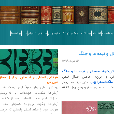
و فلسفه
اقتصاد
روانشناسی
شعر
کودک و نوجوان
طرح جلد
فیلم
طنز
ریشه‌ها
ال و نیمه ما و جنگ
06 مرداد 1399
تاریخچه سه‌سال و نیمه ما و جنگ
نی و ایران»، حاصل جدال قلمی
خوانشی تحلیلی از آینه‌های دردار | اسحاق
ملک‌الشعرا بهار
، مدیر روزنامه نوبهار
شیروانی
است و آنچه این کتاب دارد، نوشته‌های بهار است در ماه‌های صفر و ربیع‌الاول ۱۳۳۶؛
پرسش اصلی رمان صرفاً این نیست که آیا
آرمان‌ها شکست خورده‌اند یا نه.پرسش
عمیق‌تر این است: انسان پس از شکست
آرمان‌ها چگونه می‌تواند همچنان معنا و
هویت خود را حفظ کند؟... پاسخی که ابراهی