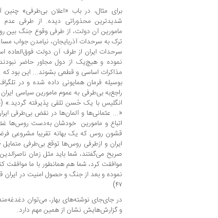
برای مثال، در باب «اعلان بی‌طرفی» چنین 
شدیدترین محذوراتی دیده. از طرفی عد
مامورین آن دولت، از طرفی وقوع جنگ بین رو
ترک به سرحدات آذربایجان، نیامدن جواب مساعد
سرحدات ایران از طرف آن دولت فوق‌العاده اسب
نموده و هیچ‌یک از دول مجاور حاضر نبودند
راجع‌به بی‌طرفی به عموم مامورین سیاسی ایرا
«... عثمانی‌ها و آلمان‌ها در نقض بی‌طرفی ا
اتباع و مامورین خودشان به‌دست روس‌ها غضب
قشون روس که یک بهانه تقریبا مشروعی فرض
ایران و ازطرفی روس‌ها توقع بی‌طرفی متمایل – 
صریح می‌گفتند، شما باید مثل زمان ناصرالدین ش
موافقت کرد، شما هم همانطور با ما موافقت کنید
نموده و بعد از جنگ و حصول امنیت در ایران ق
۴۷)
در جای‌جای نوشته‌های بهار، می‌توان دغدغه‌م
و گزارش‌هایش نشان از همین مهم دارد.