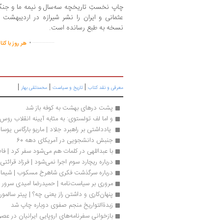
نسخه به طبع رسانده است.
.
...............
هر روز با کت
|
|
|
معرفی و نقد کتاب
تاریخ و سیاست
محمدتقی بهار
پشت درهای بهشت به کوفه باز شد
و اما لف تولستوی: به مثابه آیینه انقلاب روس | 
 یادداشتی بر راهبرد جلاد | ماریو بارگاس یوسا
جنبش دانشجویی در آمریکای دهه 60
با عبداللهی در کلمات هم می‌شود سفر کرد | فا
درباره ریچارد سوم اجرا نمی‌شود | فرزاد قرائتی
درباره سرگذشت فکری شاهرخ مسکوب | شیما به
مروری بر سیاست‌نامه | حمیدرضا امیدی سرور
پنهان‌کاری و داشتن راز یعنی چه؟ | پیتر سالمو
زبدةالتواریخ منجم صفوی دوباره چاپ شد
بازخوانی سفرنامه‌های اروپایی ایرانیان در عص