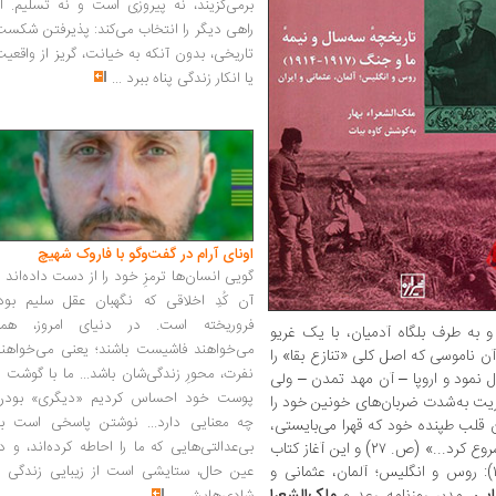
برمی‌گزیند، نه پیروزی است و نه تسلیم. ا
راهی دیگر را انتخاب می‌کند: پذیرفتن شکس
تاریخی، بدون آنکه به خیانت، گریز از واقعی
یا انکار زندگی پناه ببرد
...
اونای آرام در گفت‌وگو با فاروک شهیچ‭
گویی انسان‌ها ترمزِ خود را از دست داده‌اند 
آن کُدِ اخلاقی که نگهبان عقل سلیم بود،
فروریخته است. در دنیای امروز، همه
 و به طرف بلگاه آدمیان، با یک غریو
می‌خواهند فاشیست باشند؛ یعنی می‌خواهند
ن ناموسی که اصل کلی «تنازع بقا» را
نفرت، محورِ زندگی‌شان باشد... ما با گوشت 
ل نمود و اروپا – آن مهد تمدن – ولی
پوست خود احساس کردیم «دیگری» بودن
ریت به‌شدت ضربان‌های خونین خود را
چه معنایی دارد... نوشتن پاسخی است به
ن قلب طپنده خود که قهرا می‌بایستی،
بی‌عدالتی‌هایی که ما را احاطه کرده‌اند، و د
حرکات غیرموزون خود را بالتبع شروع نماید، و شروع کرد...» (ص. ۲۷) و این آغاز کتاب
تاریخچه سه‌سال و نیمه ما و جنگ (۱۹۱۷-۱۹۱۴): روس و انگلیس؛ آلمان، عثمانی و
عین حال، ستایشی است از زیبایی زندگی و
ایی
، مدیر روزنامه رعد و
ملک‌الشعرا