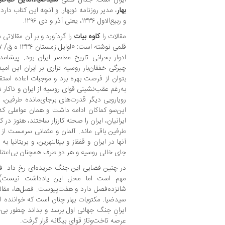
بهار
، مدیر روزنامه نوبهار. و آنچه این کتاب دار
و ربیع‌الاول ۱۳۳۶، یعنی آذر و دی ۱۲۹۶.
مقالات را
کاوه بیات
را گردآورد و بر آن مقالاتی
چیرگی خفقان‌بار روسیه تزاری بر ایران این امید
بتوان از فرصت بهره برد و موجبات اعاده استقلا
به‌رغم عقب‌نشینی قوای روسیه از ایران و ناک
رویارویی دیگر قدرت‌های برجای‌مانده طرفین، آل
این‌سو کماکان ادامه داشت و همان عواملی که 
ایرانیان، ایران را صحنه کارزار ساختند، هنوز در 
طرفین باقی ماند. آلمان و عثمانی سرمست ا
آنها در ایران و قفقاز و بین‎الن
جای خالی روسیه و هر دو طرف همچنان بی‌اعتنا خ
در چنین فضایی این جنگ جریده‌ای رخ داد. فا
مهم است اما محل این یادداشت نیست)، 
شانزده‌فصل دارد و هفت‌پیوست. فصل‌ها، مقال
سیدضیا. مکتوبات بهار چنان است که خواننده امرو
ایرانِ جنگ جهانی اول برسد و بداند چطور بی
عرصه تاخت‌وتازِ قوای بیگانه قرار گرفت.