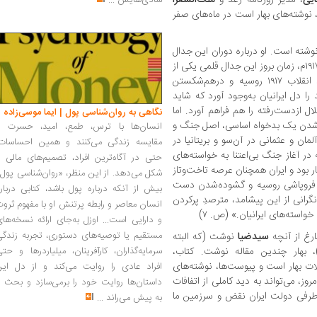
شادی‌هایش
...
د، نوشته‌های بهار است در ماه‌های صفر
 نوشته است. او درباره دوران این جدال
قلمی نوشته است: «اوایل زمستان ۱۳۳۶ ه ق/ ۱۹۱۷م، زمان بروز این جدال قلمی یکی از
ادوار بحرانی تاریخ معاصر ایران بود. پیشامد انقلاب ۱۹۱۷ روسیه و درهم‌شکستن
 را دل ایرانیان به‌وجود آورد که شاید
ل ازدست‌رفته را هم فراهم آورد. اما
نگاهی به روان‌شناسی پول | ایما موسی‌زاده
ار شدن یک بدخواه اساسی، اصل جنگ و
انسان‌ها با ترس، طمع، امید، حسرت و
مان و عثمانی در آن‌سو و بریتانیا در
مقایسه زندگی می‌کنند و همین احساسات،
در آغاز جنگ بی‌اعتنا به خواسته‌های
حتی در آگاه‌ترین افراد، تصمیم‌های مالی ر
کار بود و ایران همچنان عرصه تاخت‌وتاز
شکل می‌دهد. از این منظر، «روان‌شناسی پول
ز فروپاشی روسیه و گشوده‌شدن دست
بیش از آنکه درباره پول باشد، کتابی دربار
هرین، و بریتانیا به نگرانی از این پیشامد، مترصدِ پرکردن
انسان معاصر و رابطه پرتنش او با مفهوم ثرو
واسته‌های ایرانیان.» (ص. ۷)
و دارایی است... اوزل به‌جای ارائه نسخه‌ها
مستقیم یا توصیه‌های دستوری، تجربه زندگی
رغ از آنچه
سیدضیا
نوشت (که البته
بهار چندین مقاله نوشت. کتاب،
سرمایه‌گذاران، کارآفرینان، میلیاردرها و حت
ات بهار است و پیوست‌ها، نوشته‌های
افراد عادی را روایت می‌کند و از دل این
ز، می‌تواند به دید کاملی از اتفافات
داستان‌ها روایت خود را برمی‌سازد و بحث ر
‌طرفی دولت ایران نقض و سرزمین ما
به پیش می‌راند
...