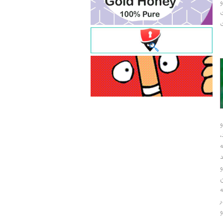
و
ت
ت
و
و
ر