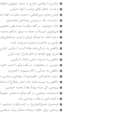
تراژدی با چاشنی کمدی |  محمد شهرابی فراهان
و اما به خاطر آقای تراپت | لیلا خیامی
اولین جایزه بین‌المللی «حمید عنایت» اهدا ش
 نشست نقد و بررسی رستاخیز تولستوی
جاده یوتیوب در گفت‌وگو با محمدعلی جعفری
امپراتوری آمریکا و حمله به عراق به قلم مح
درباره کتاب یا سیگار اورول |‌ زینب مرتضایی‌فرد
نقدی بر خاکستر | شراره شریعت زاده
نگاهی به زندگی‏‌نامه هانا آرنت | نرگس کیانی
شرح نهج البلاغه به قلم شارح آیات قرآن
نگاهی به ادبیات نفتی | قباد آذرآیین
جویس در تعطیلات در گفت‌وگو با احمد اخوت
نگاهی به زندگی و آثار سیبویه | الجزیره
درباره ملکم‌خان؛ نظریه‌پرداز نوسازی سیاسی
نگاهی به زیست‌نامه مادر امام رضا(ع) | سنابا
پیرامون گل سیاه یونگ‌ها | راضیه خوئینی
احساسات سیاسی در گفت‌وگو با سامان صفرزا
از قصه شیر و عقاب رونمایی شد
تصحیح ناسخ‌التواریخ در گفت‌وگو با جشمید کی
مرجعی برای نظرات پنجاه متفکر بزرگ سیاسی