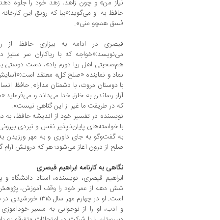
نیاز من» و چون زاهد، زهد خود را جلوه دهد
حافظ به او می‌گوید:«بیا که رونق این کارخان
فسق همچو منی».
قیصری در ادامه به بیزاری حافظ از ری
می‌نویسد:«خواجه که با ریاکاران سر ستیز دا
هم‌صحبتی اهل ریا دورم باد»، دست دوستی به 
نماد و نماینده «صلح کل» معتقد است:«آسایش
با دوستان مروت، با دشمنان مدارا». حافظ انسان
آزار رساندن به خلق خدا می‌داند و می‌فرماید:«
که در طریقت ما غیر از این گناهی نیست».
نویسنده در تفسیر خود از اندیشه حافظ، به دو 
با خواسته‌های پایان‌ناپذیر نفس و نبردی بیرونی 
به گفت‌وگو به‌ جای داوری و به مهر ورزیدن به‌
صلح از درون آغاز می‌شود؛ هر که درونش آرام گیرد
نگاهی به کارنامه ابراهیم قیصری
ابراهیم قیصری، نویسنده، استاد دانشگاه و 
شش دهه از عمر خود را وقف آموزش، پژوهش 
است. او در چهارم مهر 
و ادب، او را از نوجوانی به مسیر خودآموزی 
دبیرستان را با شرکت در امتحانات متفرقه به 