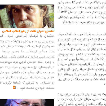
ان را ارائه می‌دهد. این کتاب همچنین
گوناگون دیوان حافظ می‌پردازد و از
اولین چاپ انتقادی به اهتمام مرحوم محمد قزوینی و دکتر قاسم غنی در سال 1313 تا
می‌کند؛ از جمله تصحیح‌های درخشان
د عیوضی و دکتر سید محمد راستگو.
تقاضای اخوان ثالث از رهبر انقلاب اسلامی
«یک حرف صوفیانه» و بیت «یک حرف
جنگیدن با فرهنگ کار عبثی است... این
به از جنگ و داوری» آغاز کرده و در
برادران آریایی ما و برادران وایکینگ، مثل اینک
صحنه آفرینش و اسطوره، برادران‌مان
سحرخیزتر از ما بوده‌اند و رفته‌اند جاهای خو
 شوم نزاع اولین بشر، قتل هابیل به
دنیا مسکن کرده‌اند... ما همین چیزها را
ت و کشت و کشتار -‌به‌عنوان‌های
نداریم. کسی نداریم از ما انتقاد بکند... استالی
م نگذاشته است و ظاهراً چون نسلی از
با وجود اینکه خودش گرجی بود، می‌خواست
از تیره و تبار قابیلیم و همچنان سیره و
در گرجستان نیز همه روسی حرف بزنند...من
‌کنیم و اشکال می‌آفرینیم. افزون‌طلبی
میرم رو میندازم پیش آقای خامنه‌ای، من برا
م و پای از گلیم خویش بیشتر دراز
خودم رو نینداخته‌ام برای تو و امثال تو میر
گر تمام علت و موجب جنگ و جدال بین
رو میندازم... به شرطی که شماها برگردید د
»
مملکت خودتان خدمت کنید
...
 به این دنیای فانی و بی‌ارزش پرده
 مقبل، میثاق ازلی با رب‌الارباب را
وز وفادار بماند و چشم بر حکم و گوش