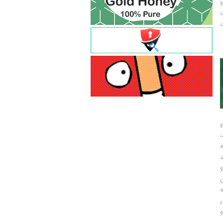
و
ت
ت
و
و
ر