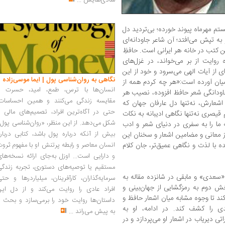
شادی‌هایش
...
ستم مهرماه پیوند خورده؛ بی‌تردید دل‌
به تپش می‌افتد؛ آن شاعر جاودانه‌ای
ن کتب در خانه هر ایرانی است. حافظِ
روایت از بر می‌خواند، در غزل‌های
 از آیات الهی می‌سرود و خود از این
نگاهی به روان‌شناسی پول | ایما موسی‌زاده
ن آورده است:«هر چه کردم همه از
انسان‌ها با ترس، طمع، امید، حسرت و
اودانگی شعر حافظ افزوده، نصیب هر
مقایسه زندگی می‌کنند و همین احساسات،
اشعارش، نه‌تنها دل عارفان جهان که
حتی در آگاه‌ترین افراد، تصمیم‌های مالی ر
 قیصری نه‌تنها نگاهی ادیبانه به نکات
شکل می‌دهد. از این منظر، «روان‌شناسی پول
ه ما را به سفری در دنیای شعر و ادب
بیش از آنکه درباره پول باشد، کتابی دربار
ز معانی و مضامین اشعار و سخنان این
ه با لذت و نگاهی عمیق‌تر، جان کلام
انسان معاصر و رابطه پرتنش او با مفهوم ثرو
و دارایی است... اوزل به‌جای ارائه نسخه‌ها
مستقیم یا توصیه‌های دستوری، تجربه زندگی
تاب 418 صفحه‌ای، به «سعدی» و مابقی در شانزده مقاله به
سرمایه‌گذاران، کارآفرینان، میلیاردرها و حت
 دوم به رمزگشایی از جهان‌بینی و
افراد عادی را روایت می‌کند و از دل این
ند تا وجوه مشابه میان اشعار حافظ و
داستان‌ها روایت خود را برمی‌سازد و بحث ر
 را کشف کند. در ادامه، او به
به پیش می‌راند
...
تی دیریاب در اشعار او می‌پردازد و در