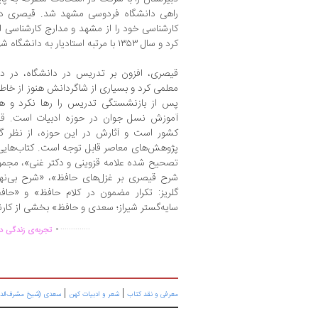
راهی دانشگاه فردوسی مشهد شد. قیصری در 
کارشناسی خود را از مشهد و مدارج کارشناسی ار
کرد و سال ۱۳۵۳ با مرتبه استادیار به دانشگاه شهید چمران اهواز پیوست.
قیصری، افزون بر تدریس در دانشگاه، در دبی
معلمی کرد و بسیاری از شاگردانش هنوز از خاطرا
پس از بازنشستگی تدریس را رها نکرد و هنو
آموزش نسل جوان در حوزه ادبیات است. قیص
کشور است و آثارش در این حوزه، از نظر گس
پژوهش‌های معاصر قابل توجه است. کتاب‌های
تصحیح شده علامه قزوینی و دکتر غنی»، مجمو
شرح قیصری بر غزل‌های حافظ»، «شرح بی‌نهای
گلریز: تکرار مضمون در کلام حافظ» و «حاف
سایه‌گستر شیراز؛ سعدی و حافظ» بخشی از کارنا
.
..............
تجربه‌ی زندگی دو
|
|
معرفی و نقد کتاب
شعر و ادبیات کهن
سعدی (شیخ مشرف‌الد