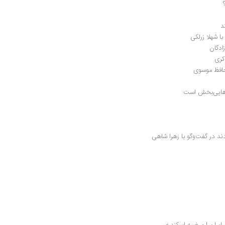
د
ا شهلا زرلکی
ادگان
اکری
حافظ موسوی
 رهایی‌بخش است
ند در گفت‌وگو با زهرا شاهی
ر ایران | مرضیه اسکندری