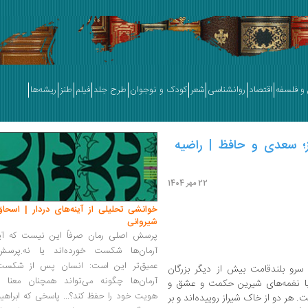
و فلسفه
اقتصاد
روانشناسی
شعر
کودک و نوجوان
طرح جلد
فیلم
طنز
ریشه‌ها
ز؛ سعدی و حافظ | راضیه
22 مهر 1404
خوانشی تحلیلی از آینه‌های دردار | اسحاق
شیروانی
پرسش اصلی رمان صرفاً این نیست که آیا
آرمان‌ها شکست خورده‌اند یا نه.پرسش
عمیق‌تر این است: انسان پس از شکست
 سرو بلندقامت بیش از دیگر بزرگان
آرمان‌ها چگونه می‌تواند همچنان معنا و
ا نغمه‌های شیرین حکمت و عشق و
هویت خود را حفظ کند؟... پاسخی که ابراهی
ست. هر دو از خاک شیراز روییده‌اند و بر