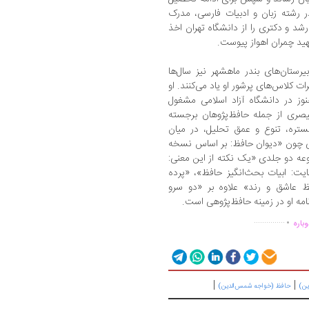
رشته زبان و ادبیات فارسی، مدرک
شد و دکتری را از دانشگاه تهران اخذ
رستان‌های بندر ماهشهر نیز سال‌ها
ت کلاس‌های پرشور او یاد می‌کنند. او
ز در دانشگاه آزاد اسلامی مشغول
ری از جمله حافظ‌‌پژوهان برجسته
تره، تنوع و عمق تحلیل، در میان
ی چون «دیوان حافظ: بر اساس نسخه
عه دو جلدی «یک نکته از این معنی:
ت: ابیات بحث‌انگیز حافظ»، «پرده
ظ عاشق و رند» علاوه بر «دو سرو
مه او در زمینه حافظ‌‌پژوهی است.
.
...............
باره
|
|
ین)
حافظ (خواجه شمس‌الدین)