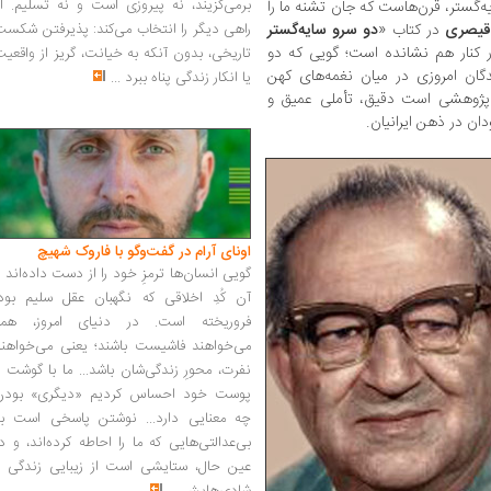
برمی‌گزیند، نه پیروزی است و نه تسلیم. ا
یه‌گستر، قرن‌هاست که جان تشنه ما را
 قیصری
در کتاب «
دو سرو سایه‌گستر
راهی دیگر را انتخاب می‌کند: پذیرفتن شکس
در کنار هم نشانده است؛ گویی که دو
تاریخی، بدون آنکه به خیانت، گریز از واقعی
گان امروزی در میان نغمه‌های کهن
یا انکار زندگی پناه ببرد
...
 پژوهشی است دقیق، تأملی عمیق و
دان در ذهن ایرانیان.
اونای آرام در گفت‌وگو با فاروک شهیچ‭
گویی انسان‌ها ترمزِ خود را از دست داده‌اند 
آن کُدِ اخلاقی که نگهبان عقل سلیم بود،
فروریخته است. در دنیای امروز، همه
می‌خواهند فاشیست باشند؛ یعنی می‌خواهند
نفرت، محورِ زندگی‌شان باشد... ما با گوشت 
پوست خود احساس کردیم «دیگری» بودن
چه معنایی دارد... نوشتن پاسخی است به
بی‌عدالتی‌هایی که ما را احاطه کرده‌اند، و د
عین حال، ستایشی است از زیبایی زندگی و