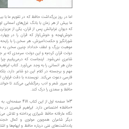
اما در روز بزرگداشت حافظ که در تقویم ما با بی
ما بیش از هر زمان با بانگ غزل‌های آسمانی او 
که دیوان غزلیاتش پس از قرآن، یکی از عزیزتری
خوش‌لهجه و خوش‌آواز که قرآن را در چهارده 
شورانگیز و حکمت‌آمیزش، هر سخن را با رایحه‌ای
موهبت بزرگ و لطف خداداد چنین سخن به میا
دولت قرآن کردم» و این دولت سرمدی که بر ج
شاعری نمی‌شود. اینجاست که درمی‌یابیم چرا 
جان هر انسانی را به وجد می‌آورد. کتاب ابراهیم
مهم و برجسته در کلام این دو شاعر دارد، بلک
فارسی دعوت می‌کند. نویسنده با دقت فراوان ا
دو سرور شعر و ادب رمزگشایی می‌کند تا خوانند
حافظ و سعدی را درک کند.
103 صفحه اول از این ک
«حافظ» اختصاص دارد. ابراهیم قیصری در بخش
نگاه عارفانه حافظ شیرازی پرداخته و تلاش می‌ک
دیگر شاعران همچون مولوی و کمال خجندی
یادداشت‌های غنی درباره حافظ و ایهام‌ها و اشارا