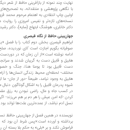
نهایت چند نمونه از بازآفرینی حافظ از شعر دیگر
با نگاهی پژوهشی و منتقدانه، به تصحیح‌های 
نسخه‌های تازه‌تر و نفیس امروزی را روایت 
دکتر خانلری، هوشنگ ابتهاج (سایه)، دکتر رشی
جهان‌بینی حافظ از نگاه قیصری
ابراهیم قیصری بخش دوم کتاب را با فصل 
صوفیانه بگویم اجازت است /‌ای نوردیده، صلح 
ادامه نوشته است:«از آن زمان که در دوردست 
هابیل و قابیل دست به گریبان شدند و سرانجام
دست قابیل بود تا یومنا هذا، جنگ و خصوم
مختلف‌- لحظه‌ای محیط زندگی انسان‌ها را آرا
هابیل به وجود نیامد، طبیعتاً -‌دور از جان‌- ما 
شیوه پدرمان قابیل را به اشکال گوناگون دنبال می
در کسب جاه و مال، راضی نبودن به رزق مقسو
کردن -که امن عیش را هر دم بر هم می‌زند‌- ا
نسل آدم نباشد، از عمده‌ترین علت‌ها تواند بود.
نویسنده در همین فصل از جهان‌بینی حافظ نسبت
بر‌داشته و آورده است:«پس شرط آن بود که بنده
فراموش نکند و بر «بلی» به حکم بلا بسته آن ر