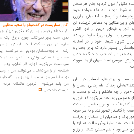
بنده مقبل / قبول کرد به جان هر سخن
 به شرط مزد نباشد «که خواجه خود
خواهانه و کارساز حافظ برای برقراری
ن و بی‌اعتنایی به مظاهر فریبنده آن
آقای سناریست در گفت‌وگو با سعید مطلبی
و شور و غوغای درون از آنها ناشی
اگر بخواهم فیلمی بسازم که بگویم دروغ چی
 عروسی زیبا، ولی بی‌وفا جلوه می‌دهد
بدی است باور نمی‌کنند، چون دروغ یک امر
اران شوی، شیفته خود را در آستانه
جاری در این مملکت است. قبحش از بین
استگاران بسیار دارد که برای وصال و
رفته... ما بچه‌مسلمان بودیم. اما می‌گفتند ای
دازند و بر سر تصاحب او جنگ و جدال
مسلمان نیست... وقتی به آدمی که در کار
د. خوش عروسی است جهان از ره صورت
سینماست می‌گویند اجازه کار نداری، یعنی ب
».
شکنجه او را می‌کشند... می‌توانند من را زمی
بزنند اما نمی‌توانند من را روی زمین نگه دارند
 عمیق و ارزش‌های انسانی در میان
من بلند می‌شوم... فردین عاشقانه مردم را
د:«عارفی رند که راه رهایی انسان را
دوست داشت
...
د:«من ار چه عاشقم و رند و مست و
 او همچنین به زاهد می‌گوید که غرور و
دور کند. «عُجب و غرور حاصل از عبادت
 همه را گناهکار تصور کند و به هر حرف
ر بزند و صاحبان آن سخنان و حرکات
 طاعات زاهد نمازفروش حالت «نیاز» را
ری نمی‌رود / هم مستی شبانه و راز و