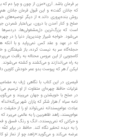
بر فرمان باشد. آری:«مزن از چون و چرا دم که 
که جانان گفت» و این قبول فرمان جانان هم
روش بنده‌پروری داند.» از دیگر توصیه‌های خیر
صلح و کنار آمدن با درون، بی‌اعتبار شمردن جها
است که بزرگ‌ترین دل‌مشغولی‌ها، دردسرها 
می‌شود. خواجه شیراز چندین‌بار دنیا را در چهره
که در عهد و عقد کس نمی‌پاید و با آنکه هز
حجله‌گاه سر به نیست کرده، باز شیفتگان و خو
کامجویی از این عروس محتاله به رقابت می‌پر
به راه می‌اندازند و می‌کشند و کشته می‌شون
لیکن / هر که پیوست بدو عمر خودش کاوین داد
قیصری در این کتاب با نگاهی ژرف به مضامین
غزلیات حافظ چهره‌ای متفاوت از او ترسیم می‌کن
در صلح با خویشتن و جهان می‌بیند و می‌گوی
نامه سیاه / هزار شکر که یاران شهر بی‌گنه‌اند!»
عبادت عوام‌پسندانه نمی‌تواند او را از حقیقت 
عوام‌پسند، زاهد ظاهربین را به عالمی می‌برد که
و حرکتی که نمی‌پسندد، انگ و رنگ فسق و فجو
را به دیده تحقیر نگاه کند. حافظ در برابر کفّه
عرضه می‌کند و می‌گوید:«زاهد چو از نماز تو کا