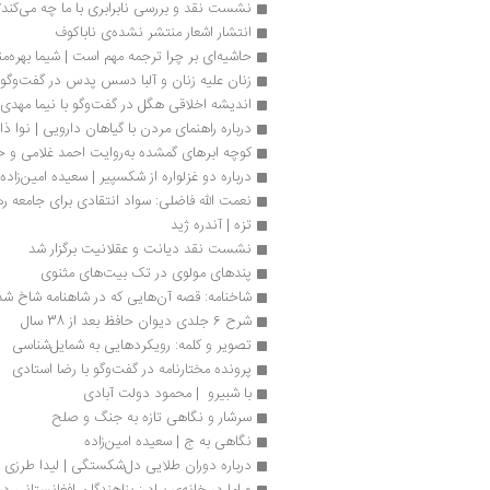
نشست نقد و بررسی نابرابری با ما چه می‌کند؟
انتشار اشعار منتشر نشده‌ی ناباکوف 
حاشیه‌ای بر چرا ترجمه مهم است | شیما بهره‌من
زنان علیه زنان و آلبا دسس پدس در گفت‌وگو ب
اندیشه اخلاقی هگل در گفت‌وگو با نیما مهدی‌ز
درباره راهنمای مردن با گیاهان دارویی | نوا ذ
کوچه ابرهای گمشده به‌روایت احمد غلامی و 
درباره دو غزلواره از شکسپیر | سعیده امین‌زاده
نعمت الله فاضلی: سواد انتقادی برای جامعه
تزه | آندره ژید
نشست نقد دیانت و عقلانیت برگزار شد
پندهای مولوی در تک بیت‌های مثنوی
شاخنامه: قصه آن‌هایی که در شاهنامه شاخ شد
شرح 6 جلدی دیوان حافظ بعد از 38 سال 
تصویر و کلمه: رویکردهایی به شمایل‌شناسی
پرونده مختارنامه در گفت‌وگو با رضا استادی
با شبیرو  | محمود دولت آبادی 
سرشار و نگاهی تازه به جنگ و صلح
نگاهی به ج | سعیده امین‌زاده
درباره دوران طلایی دل‌شکستگی | لیدا طرزی
و اما در خانه‌ی برادر: پناهندگان افغانستانی د