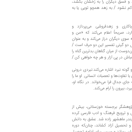
 و فسق دیگران را به رُخشان بکشد،
ه کم نشود / به زهد همچو تویی یا به
اکاری و زهدفروشی می‌پردازد و
رد، صریحاً اعلام می‌کند که «من و
سوی دیگران دراز می‌کند و به عنوان
 دو گیتی تفسیر این دو حرف است /
‌دوست از میان گناهان بدترین گناه را
مباش در پی آزار و هر چه خواهی کن /
گونه نبرد اشاره می‌کند:نبردی درونی
با تفاوت‌ها و تعصبات انسانی. او ما را
 جای جدال فرا می‌خواند. در نگاه او،
، بیرون را آرام می‌کند.
پژوهشگر برجسته خوزستانی، بیش از
و ترویج فرهنگ و ادب فارسی کرده
سال ۱۳۱۵ خورشیدی در بندر ماهشهر ‌زاده شد. عشق به دانش
و تحصیل آزاد کشاند، چنان‌که دوره
پایان رساند و سپس برای ادامه تحصیل