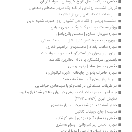
نگاهی به پانصد سال تاریخ خوزستان | جواد لگزیان
گزارش نشست رونمایی از نامه یک سرباز: مصطفی شعاعیان
سفر به ادبیات داستانی پس از دختر بد
 نشست بررسی و نقد ناخن کشیدن روی صورت شفیع‌الدین
روزگار سخت یوسا در گفت‌وگو با مهدی سرایی
درباره سیروان ستاری | ​​​​​​​محسن باقری‌اصل
مروری بر مجموعه شعر هنوز عشق… | وحید ضیائی
درباره ساعت بغداد | محمدمهدی ابراهیمی‌فخاری
موتورسوار چمران در گفت‌وگو با حمیدرضا جوانبخت
راهنمایی سرگشتگان یا دلالة الحائرین نقد شد
نگاهی به عقل ساد | پدرام رياحی
درباره خاطرات بانوان چایخانه | شهره کیانوش‌راد
سیر تا پیاز وودی آلن | هنگامه ناهید
در طریقت مسلمانی در گفت‌وگو با سیدهادی طباطبایی
جلد آخر ازمجموعه ادبیات نمایشی در ایران منتشر شد: فراز و فرود 
نمایش ایران (۱۳۵۷ ـ ۱۳۳۲)
دختر گمشده با دو شخصیت | مازیار معتمدی
هابیت | جان رجینالد تالکین
نگاهی به سایه آنچه بودیم | زهرا کوشکی
درباره انجمن زیر شیروانی | پدرام عسکری
نگاهی به الفبای لازاروس | زهرا ایزدی