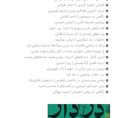
طراحی تجربه کاربری با تفکر طراحی
درباره آخرین اغواگری زمین | شبنم کهن‌چی
نگاهی به سووشون | احمد آفتابی
پیرامون فلسفه‌ آزادی | آریامن احمدی
گفت‌وگوی پاریس‌ریویو با ادوارد پی. جونز
رمز موفق زیستن با یک سرباز شکلاتی
خاطرات یک شکارچی | ایوان تورگنیف
و اما به سختی قاصدک به نرمی سنگ‌ها | سکینه رفیعی فرد
راز عروسک‌های حلق‌آویز شده در گفت‌وگو با بهاره جابری
آبتین گلکار: دغدغه‌های ادبیات روسی شبیه دغدغه‌های ماست
درباره قلمرو گرگ‌ومیش | پریا حیدری
مروری بر دون ژوان در جهنم | نادر شهریوری 
تب خواب رونمایی و نقد شد
پختنِ سیب‌زمینی در خاکستر ققنوس | داریوش باقری‌نژاد
رمان خودآموز آسیایی در گفت‌وگو با محسن حمید
نگاهی به پیامبر خاموش | سمیه مهرگان