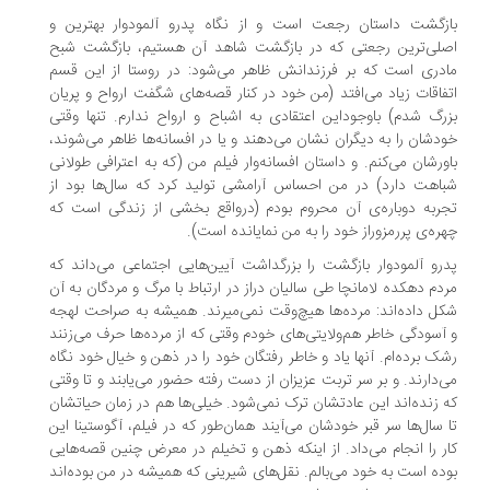
زگشت داستان رجعت است و از نگاه پدرو آلمودوار بهترین و
لی‌ترین رجعتی که‌ در بازگشت شاهد آن هستیم، بازگشت شبح
دری است که‌ بر فرزندانش ظاهر می‌شود: در روستا از این قسم
فاقات زیاد می‌افتد (من خود در کنار قصه‌های شگفت ارواح و پریان
رگ شدم) باوجوداین اعتقادی به‌ اشباح و ارواح ندارم. تنها وقتی
دشان را به‌ دیگران نشان می‌دهند و یا در افسانه‌ها ظاهر می‌شوند،
ورشان می‌کنم. و داستان افسانه‌وار فیلم من (که‌ به‌ اعترافی طولانی
اهت دارد) در من احساس آرامشی تولید کرد که‌ سال‌ها بود از
ربه‌‌ دوباره‌ی‌ آن محروم بودم (درواقع بخشی از زندگی است که‌
ره‌ی پررمزوراز خود را به‌ من نمایانده‌ است).
رو آلمودوار بازگشت را بزرگداشت آیین‌هایی اجتماعی می‌داند که‌
دم دهکده‌‌ لامانچا طی سالیان دراز در ارتباط با مرگ و مردگان به‌ آن
ل داده‌اند: مرده‌ها هیچ‌وقت نمی‌میرند. همیشه‌ به‌ ‌صراحت لهجه‌
آسودگی خاطر هم‌ولایتی‌های خودم وقتی که‌ از مرده‌ها حرف می‌زنند
ک برده‌ام. آنها یاد و خاطر رفتگان خود را در ذهن و خیال خود نگاه‌
‌دارند. و بر سر تربت عزیزان از دست رفته‌ حضور می‌یابند و تا وقتی
‌ زنده‌اند این عادتشان ترک نمی‌شود. خیلی‌ها هم در زمان حیاتشان
 سال‌ها سر قبر خودشان می‌آیند همان‌طور که‌ در فیلم، آگوستینا این
ر را انجام می‌داد. از اینکه‌ ذهن و تخیلم در معرض چنین قصه‌هایی
ده‌ است به‌ خود می‌بالم. نقل‌های شیرینی که‌ همیشه‌ در من بوده‌اند