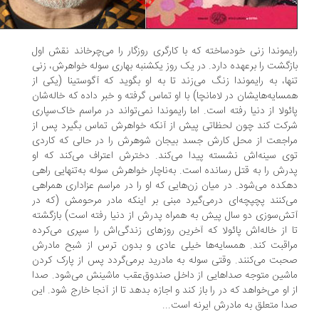
یموندا زنی خودساخته که با کارگری روزگار را می‌چرخاند نقش اول
زگشت را برعهده دارد. در یک روز یکشنبه‌ بهاری سوله خواهرش، زنی
ها، به رایموندا زنگ می‌زند تا به‌ او بگوید که‌ آگوستینا (یکی از
سایه‌هایشان در لامانچا) با او تماس گرفته‌ و خبر داده‌ که‌ خاله‌شان‌
ئولا از دنیا رفته‌ است. اما رایموندا نمی‌تواند در مراسم خاک‌سپاری
کت کند چون لحظاتی پیش از آنکه‌ خواهرش تماس بگیرد پس از
اجعت از محل کارش جسد بیجان شوهرش را در حالی که‌ کاردی
ی سینه‌اش نشسته‌ پیدا می‌کند. دخترش اعتراف می‌کند که‌ او
رش را به‌ قتل رسانده‌ است. به‌ناچار خواهرش سوله‌ به‌تنهایی راهی
کده‌ می‌شود. در میان زن‌هایی که‌ او را در مراسم عزاداری همراهی
‌کنند پچپچه‌ای درمی‌گیرد مبنی بر اینکه‌ مادر مرحومش (که‌ در
ش‌سوزی دو سال پیش به‌ همراه‌ پدرش از دنیا رفته‌ است) بازگشته‌
 از خاله‌اش پائولا که‌ آخرین روزهای زندگی‌اش را سپری می‌کرده‌
اقبت کند. همسایه‌ها خیلی عادی و بدون ترس از شبح مادرش
بت می‌کنند. وقتی سوله‌ به‌ مادرید برمی‌گردد پس از پارک کردن
شین متوجه‌ صداهایی از داخل صندوق‌عقب ماشینش می‌شود. صدا
 او می‌خواهد که‌ در را باز کند و اجازه‌ بدهد تا از آنجا خارج شود. این
ا متعلق به‌ مادرش ایرنه‌ است...