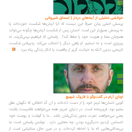
انشی تحلیلی از آینه‌های دردار | اسحاق شیروانی
سش اصلی رمان صرفاً این نیست که آیا آرمان‌ها شکست خورده‌اند یا
.پرسش عمیق‌تر این است: انسان پس از شکست آرمان‌ها چگونه می‌تواند
چنان معنا و هویت خود را حفظ کند؟... پاسخی که ابراهیم برمی‌گزیند، نه
روزی است و نه تسلیم. او راهی دیگر را انتخاب می‌کند: پذیرفتن شکست
ریخی، بدون آنکه به خیانت، گریز از واقعیت یا انکار زندگی پناه ببرد
...
ونای آرام در گفت‌وگو با فاروک شهیچ
یی انسان‌ها ترمزِ خود را از دست داده‌اند و آن کُدِ اخلاقی که نگهبان عقل
یم بود، فروریخته است. در دنیای امروز، همه می‌خواهند فاشیست باشند؛
نی می‌خواهند نفرت، محورِ زندگی‌شان باشد... ما با گوشت و پوست خود
ساس کردیم «دیگری» بودن چه معنایی دارد... نوشتن پاسخی است به
‌عدالتی‌هایی که ما را احاطه کرده‌اند، و در عین حال، ستایشی است از