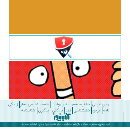
رمان ایرانی
خاطره، سفرنامه و روایت
جامعه شناسی
هنر
زندگی
نامه
مرجع
کتابشناسی
نقد
بایگانی
پیگیری
شناسنامه
کلیه حقوق محفوظ است و بازنشر مطالب با ذکر
کتاب نیوز
و درج لینک، بلامانع .