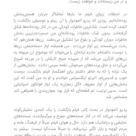
در من زیسته‌اند و خواهند زیست.
 لحظات زیبای فیلم ما بارها تماشاگر جریان هستی‌بخش
دخانه‌ایم. رودی که پدرو آلمودوار با آن ریتم و موسیقی بازگشت را
ف کرده است: شادترین خاطرات کودکی من در کنار رودخانه‌ها شکل
فته‌اند. بدون شک خاطرات رودخانه‌ایِ من حسرت‌بارترین بخش
طرات دوران کودکی و بلوغ مرا تشکیل می‌دهند. زن‌ها همان‌طور که‌
ت می‌شستند زیر آواز می‌زدند. من همیشه‌ آواز دسته‌جمعی زن‌ها
 دوست داشته‌ام. مادرم ترانه‌ای را می‌خواند که‌ موضوع آن مربوط به‌
‌های کارگری می‌شد که‌ از سپیده‌‌ صبح کارشان را در مزرعه‌ شروع
‌کردند و مثل پرنده‌های سرخوش نغمه‌ سرمی دادند. بخش‌هایی از
 ترانه‌ را که‌ به‌ خاطر داشتم برای آهنگساز فیلم بازگشت، دوست
ب و قدیمی‌ام، آلبرتو ایگلسیاس خواندم و او به‌ من گفت که‌ این
ش‌هایی از آواز معروف «گل زعفران» یک آواز فولکلور اسپانیایی
ت. بدین ترتیب تم قطعه‌ای که‌ قرار بود عنوان‌بندی را همراهی کند
شخص شد.
رو آلمودوار در بحث ژانر، فیلم بازگشت را یک کمدی نمایش‌گونه‌
صیف می‌کند که در کنار صحنه‌های مفرح و سرگرم‌کننده، صحنه‌های
ایشی و دراماتیک هم دارد: حال و هوای فیلم صرفاً از فرهنگ عامه‌ و
دم کوچه‌ و بازار تأثیر نپذیرفته، یا صرفاً سنت‌گرا نیست. بیشتر به‌
 ناتورالیسم سوررئال شباهت دارد؛ اگر چنین چیزی درواقع وجود