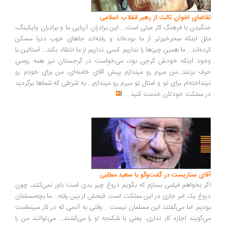
اضای اخوان ثالث از رهبر انقلاب اسلامی
گیدن با فرهنگ کار عبثی است... این برادران آریایی ما و برادران وایکینگ،
ل اینکه سحرخیزتر از ما بوده‌اند و رفته‌اند جاهای خوب دنیا مسکن
ده‌اند... ما همین چیزها را نداریم. کسی نداریم از ما انتقاد بکند... استالین با
ود اینکه خودش گرجی بود، می‌خواست در گرجستان نیز همه روسی
ف بزنند...من میرم رو میندازم پیش آقای خامنه‌ای، من برای خودم رو
نداخته‌ام برای تو و امثال تو میرم رو میندازم... به شرطی که شماها برگردید
 مملکت خودتان خدمت کنید
...
ای سناریست در گفت‌وگو با سعید مطلبی
ر بخواهم فیلمی بسازم که بگویم دروغ چیز بدی است باور نمی‌کنند، چون
وغ یک امر جاری در این مملکت است. قبحش از بین رفته... ما بچه‌مسلمان
دیم. اما می‌گفتند این مسلمان نیست... وقتی به آدمی که در کار سینماست
‌گویند اجازه کار نداری، یعنی با شکنجه او را می‌کشند... می‌توانند من را