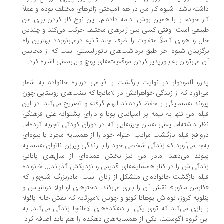
شته‌ باشد. شیوه‌‌ کار من در هم آمیختن ژانرهای مختلف بوده‌ و عملاً
ر خودم را با همین روش ادامه‌ داده‌ام. این نوع کار کردن برای من
یعی است. وقتی کسی بین ژانرهای مختلف حرکت می‌کند و چندین
ل و هوای کاملاً متفاوت را ظرف چند ثانیه‌ درمی‌نوردد بهترین راه‌
گزیدن شیوه‌‌ اجرا طبق برداشت‌های ناتورالیستی است که‌ از محاسن
 می‌توان به‌ باورپذیر کردن موقعیت‌های پوچ و بی‌معنی اشاره‌ کرد.
رو آلمودوار در نهایت بازگشت را فیلمی درباره‌ خانواده‌ به شمار
‌آورد که از زندگی خواهرانش در لامانچا که سنت‌های روستایی چون
وند همسایگی را حفظ کرده‌اند الهام گرفته و تصریح می‌کند: در این
لم من تنها به‌ نیمه‌ ‌پر اسپانیای پویا و دارای پشتوانه‌‌ غنی فرهنگی
ر داشته‌ام. یعنی همان چیزهایی که‌ در دوران کودکی تجربه‌ کرده‌ام.
واقع فیلم بازگشت مراتب احترام خود را از همسایه‌‌ مجرد یا بیوه‌ای
‌جا می‌آورد که‌ زندگی شخصی خود را با زندگی پیرزن ناتوان همسایه‌
وند می‌دهد. مادر من نیز بخش عمده‌ای از سال‌های پایانی
دگی‌اش را در کنار همسایه‌های قدیمی و نزدیکش گذراند... خانواده‌
لم بازگشت خانواده‌ای متشکل از زنان است. مادربزرگ شبح‌وار که‌
ارمن مائورا» نقش آن را بازی می‌کند، دخترهای او لولا دوئنیاس و
لوپه‌ کروز، نوه‌اش یوهانا کوبو و چوس لامپرِئابه‌ که‌ نقش خاله‌ پائولا
 بازی می‌کند که‌ توی یکی از دهکده‌های لامانچا زندگی می‌کند. به‌
ن گروه‌ آگوستینا، یکی از همسایه‌های دهکده‌ را هم باید اضافه‌ کرد.