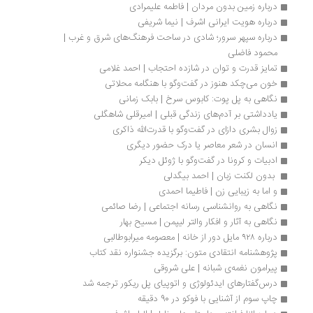
درباره زمین بدون مردان | فاطمه علیمرادی
درباره هویت ایرانی اشرف | نیما شریفی
درباره سپهر سرور؛ شادی در ساحت فرهنگ‌های شرق و غرب | 
محمود فاضلی
تمایز قدرت و توان در شازده احتجاب | احمد غلامی
خون می‌چکد هنوز در گفت‌وگو با هنگامه محلاتی
نگاهی به پل پوت: کابوس سرخ | بابک زمانی
یادداشتی بر آدم‌های زندگی قبلی | امیرقلی شاهگلی
زوال بشری دازای در گفت‌وگو با قدرت‌الله ذاکری
انسان در شعر معاصر یا درک حضور دیگری
ادبیات و کرونا در گفت‌وگو با ژوئل دیکر
 بدون لکنت زبان | احمد بیگدلی 
و اما به زیبایی زن | فاطیما احمدی
نگاهی به روانشناسی رسانه اجتماعی | رضا صائمی
نگاهی به آثار و افکار والتر لیپمن | مسیح بهار
درباره ۹۲۸ مایل دور از خانه | معصومه میرابوطالبی
پژوهشنامه انتقادی متون: برگزیده جشنواره نقد کتاب
پیرامون نغمه‌ی شبانه | علی شروقی
درس‌گفتارهای ایدئولوژی و اتوپیای پل ریکور ترجمه شد
چاپ سوم از آشنایی با فوکو در 90 دقیقه