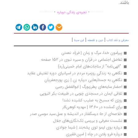
شند.
.
.
...............
..............
تجربه‌ی زندگی دوباره
|
|
|
رفی و نقد کتاب
دین و فلسفه
ابن سینا
پیرامون خدا، مرگ و زمان | فرزاد نعمتی
تفاضل اجتماعی در قرآن و سیره نبوی در 152 صفحه
 "الهی‌نامه" از مناجات‌های امام خمینی(ره) 
نگاهی به زندگی روزمره مردم در اسپانیای دوره تفتیش عقاید
نگاهی به جستارهایی درباره‌ زن | زری پورجعفریان
احضار سایه‌های پطرزبورگ | ابوالفضل رجبی
تلاقی ایمان در مسجدی چوبی در طبیعت بکر اتیوپی
روزی که مسیح به صلیب کشیده نشد!
برای گمشده در 13:60 | مهدیه کوهی‌کار
خلاصه‌ای از ۵۰ درسگفتار در اندیشه و عمل سید موسی صدر
نشست معرفی و بررسی تک‌نگاری‌های جلال
درباره بوی لیمو توی پشه‌بند | شیما جوادی
درباره فرو رفتن در چاه | امین فقیری