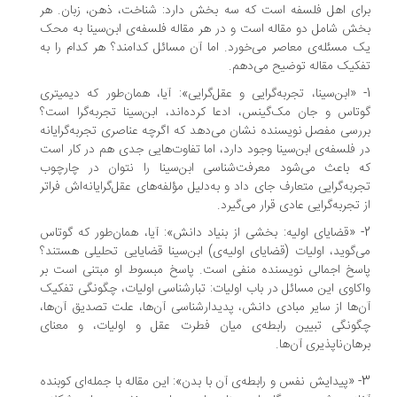
ای اهل فلسفه است که سه بخش دارد: شناخت، ذهن، زبان. هر
ش شامل دو مقاله است و در هر مقاله فلسفه‌ی ابن‌سینا به محک
 مسئله‌ی معاصر می‌خورد. اما آن مسائل کدامند؟ هر کدام را به
کیک مقاله توضیح می‌دهم.
- «ابن‌سینا، تجربه‌گرایی و عقل‌گرایی»: آیا، همان‌طور که دیمیتری
تاس و جان مک‌گینس، ادعا کرده‌اند، ابن‌سینا تجربه‌گرا است؟
رسی مفصل نویسنده نشان می‌دهد که اگرچه عناصری تجربه‌گرایانه
 فلسفه‌ی ابن‌سینا وجود دارد، اما تفاوت‌هایی جدی هم در کار است
 باعث می‌شود معرفت‌شناسی ابن‌سینا را نتوان در چارچوب
ربه‌گرایی متعارف جای داد و به‌دلیل مؤلفه‌های عقل‌گرایانه‌اش فراتر
 تجربه‌گرایی عادی قرار می‌گیرد.
- «قضایای اولیه: بخشی از بنیاد دانش»: آیا، همان‌طور که گوتاس
‌گوید، اولیات (قضایای اولیه‌ی) ابن‌سینا قضایایی تحلیلی هستند؟
سخ اجمالی نویسنده منفی است. پاسخ مبسوط او مبتنی است بر
کاوی این مسائل در باب اولیات: تبارشناسی اولیات، چگونگی تفکیک
‌ها از سایر مبادی دانش، پدیدارشناسی آن‌ها، علت تصدیق آن‌ها،
ونگی تبیین رابطه‌ی میان فطرت عقل و اولیات، و معنای
هان‌ناپذیری آن‌ها.
3- «پیدایش نفس و رابطه‌ی آن با بدن»: این مقاله با جمله‌ای کوبنده