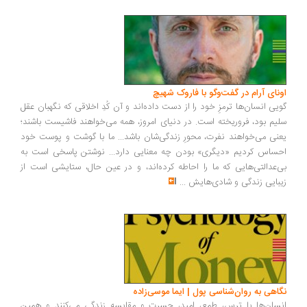
ونای آرام در گفت‌وگو با فاروک شهیچ
یی انسان‌ها ترمزِ خود را از دست داده‌اند و آن کُدِ اخلاقی که نگهبان عقل
یم بود، فروریخته است. در دنیای امروز، همه می‌خواهند فاشیست باشند؛
نی می‌خواهند نفرت، محورِ زندگی‌شان باشد... ما با گوشت و پوست خود
ساس کردیم «دیگری» بودن چه معنایی دارد... نوشتن پاسخی است به
‌عدالتی‌هایی که ما را احاطه کرده‌اند، و در عین حال، ستایشی است از
بایی زندگی و شادی‌هایش
...
اهی به روان‌شناسی پول | ایما موسی‌زاده
سان‌ها با ترس، طمع، امید، حسرت و مقایسه زندگی می‌کنند و همین