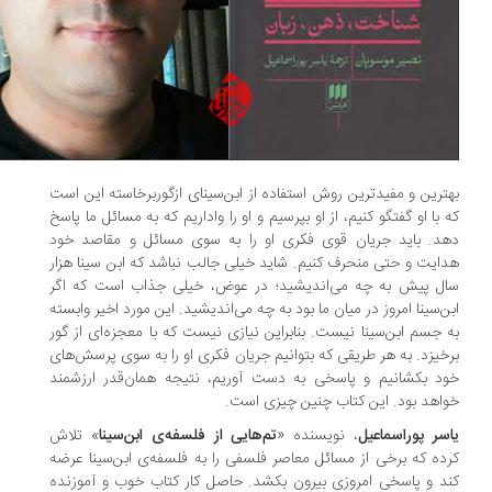
ترین و مفیدترین روش استفاده از ابن‌سینای ازگوربرخاسته این است
 با او گفتگو کنیم، از او بپرسیم و او را واداریم که به مسائل ما پاسخ
د. باید جریان قوی فکری او را به سوی مسائل و مقاصد خود
ایت و حتی منحرف کنیم. شاید خیلی جالب نباشد که ابن سینا هزار
ل پیش به چه می‌اندیشید؛ در عوض، خیلی جذاب است که اگر
ن‌سینا امروز در میان ما بود به چه می‌اندیشید. این مورد اخیر وابسته
 جسم ابن‌سینا نیست. بنابراین نیازی نیست که با معجزه‌ای از گور
خیزد. به هر طریقی که بتوانیم جریان فکری او را به سوی پرسش‌های
د بکشانیم و پاسخی به دست آوریم، نتیجه همان‌قدر ارزشمند
اهد بود. این کتاب چنین چیزی است.
سر پوراسماعیل
، نویسنده «
تم‌هایی از فلسفه‌ی ابن‌سینا
» تلاش
ده که برخی از مسائل معاصر فلسفی را به فلسفه‌ی ابن‌سینا عرضه
د و پاسخی امروزی بیرون بکشد. حاصل کار کتاب خوب و آموزنده