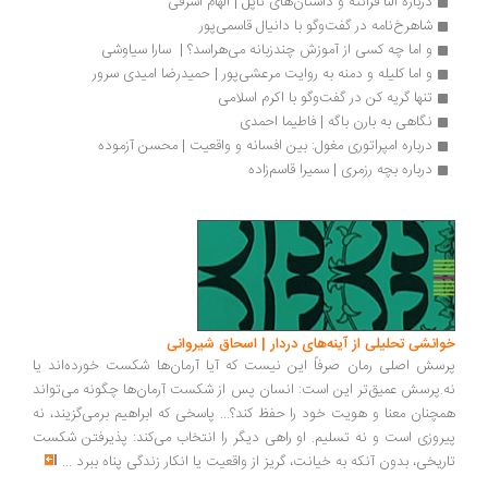
درباره النا فرانته و داستان‌های ناپل | الهام اشرفی
شاهرخ‌نامه در گفت‌وگو با دانیال قاسمی‌پور
و اما چه کسی از آموزش چندزبانه می‌هراسد؟ |  سارا سیاوشی
و اما کلیله و دمنه به روایت مرعشی‌پور | حمیدرضا امیدی سرور
تنها گریه کن در گفت‌وگو با اکرم اسلامی
نگاهی به بارن باگه | فاطیما احمدی
درباره امپراتوری مغول: بین افسانه و واقعیت | محسن آزموده
درباره بچه رزمری | سمیرا قاسم‌زاده
انشی تحلیلی از آینه‌های دردار | اسحاق شیروانی
سش اصلی رمان صرفاً این نیست که آیا آرمان‌ها شکست خورده‌اند یا
.پرسش عمیق‌تر این است: انسان پس از شکست آرمان‌ها چگونه می‌تواند
چنان معنا و هویت خود را حفظ کند؟... پاسخی که ابراهیم برمی‌گزیند، نه
روزی است و نه تسلیم. او راهی دیگر را انتخاب می‌کند: پذیرفتن شکست
ریخی، بدون آنکه به خیانت، گریز از واقعیت یا انکار زندگی پناه ببرد
...