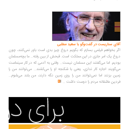
ای سناریست در گفت‌وگو با سعید مطلبی
ر بخواهم فیلمی بسازم که بگویم دروغ چیز بدی است باور نمی‌کنند، چون
وغ یک امر جاری در این مملکت است. قبحش از بین رفته... ما بچه‌مسلمان
دیم. اما می‌گفتند این مسلمان نیست... وقتی به آدمی که در کار سینماست
‌گویند اجازه کار نداری، یعنی با شکنجه او را می‌کشند... می‌توانند من را
ین بزنند اما نمی‌توانند من را روی زمین نگه دارند، من بلند می‌شوم...
دین عاشقانه مردم را دوست داشت
...