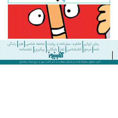
رمان ایرانی
خاطره، سفرنامه و روایت
جامعه شناسی
هنر
زندگی
نامه
مرجع
کتابشناسی
نقد
بایگانی
پیگیری
شناسنامه
کلیه حقوق محفوظ است و بازنشر مطالب با ذکر
کتاب نیوز
و درج لینک، بلامانع .