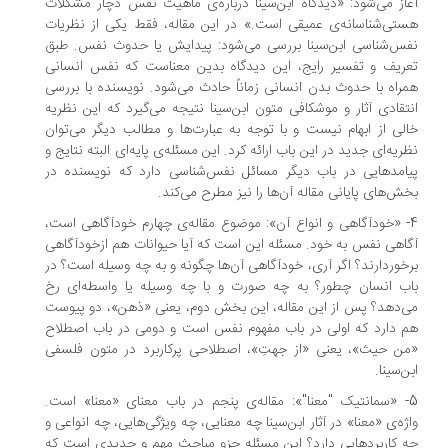
از می‌شود: «دیدگاه ابن‌سینا درباره‌ی ماهیت نفس دچار مشکلات
تی‌شناسانه‌ی عمیقی است.» در این مقاله، فقط یکی از نظریات
س‌شناسی ابن‌سینا بررسی می‌شود: پیدایش یا حدوث نفس. طبق
ریف و تفسیر رایج، این دیدگاه بدین معناست که نفس انسانی
راه با حدوث بدن انسانی زماناً حادث می‌شود. نویسنده با بررسی
تقادی آثار و موشکافی متون ابن‌سینا نتیجه می‌گیرد که این نظریه
لی از ابهام نیست و با توجه به عبارت‌ها و مطالب دیگر می‌توان
ریه‌ای جدید در این باب ارائه کرد. این مسئله‌ی پایه‌ای البته نتایج و
امدهایی در باب دیگر مسائل نفس‌شناسی دارد که نویسنده در
ش‌های پایانی مقاله آن‌ها را نیز مطرح می‌کند.
- «خودآگاهی و انواع آن»: موضوع مقاله‌ی چهارم خودآگاهی است،
اهی نفس به خود. مسئله این است که آیا حیوانات هم ازخودآگاهی
خوردارند؟ اگر آری، خودآگاهی آن‌ها چگونه و به چه وسیله است؟ در
ب انسان چطور؟ به چه صورت و با چه وسیله یا واسطه‌ای رخ
‌دهد؟ پس از این مقاله، این بخش دوم، یعنی «ذهن»، دو پیوست
 دارد که اولی در باب مفهوم نفس است و دومی در باب اصطلاح
ن حیث»، یعنی «از جهتِ»، اصطلاحی پرکاربرد در متون فلسفی
ن‌سینا.
5- «سمانتیک "معنا"»: مقاله‌ی پنجم در باب معنای «معنا» است.
ژه‌ی «معنا» در آثار ابن‌سینا چه معنایی، چه ویژگی‌هایی، چه انواعی و
 کاربردهایی دارد؟ این مسئله جزو مباحث مهم و جدیدی است که