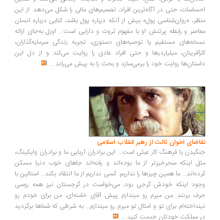
ساسات، حتی در آگاه‌ترین افراد، تصمیم‌های مالی را شکل می‌دهد. از این
ظر، «روان‌شناسی پول» بیش از آنکه درباره پول باشد، کتابی درباره انسان
اصر و رابطه پرتنش او با مفهوم ثروت و دارایی است... اوزل به‌جای ارائه
خه‌های مستقیم یا توصیه‌های دستوری، تجربه زندگی سرمایه‌گذاران،
رآفرینان، میلیاردرها و حتی افراد عادی را روایت می‌کند و از دل این
ستان‌ها روایت خود را برمی‌سازد و بحث را به پیش می‌راند
...
اضای اخوان ثالث از رهبر انقلاب اسلامی
گیدن با فرهنگ کار عبثی است... این برادران آریایی ما و برادران وایکینگ،
ل اینکه سحرخیزتر از ما بوده‌اند و رفته‌اند جاهای خوب دنیا مسکن
ده‌اند... ما همین چیزها را نداریم. کسی نداریم از ما انتقاد بکند... استالین با
ود اینکه خودش گرجی بود، می‌خواست در گرجستان نیز همه روسی
ف بزنند...من میرم رو میندازم پیش آقای خامنه‌ای، من برای خودم رو
نداخته‌ام برای تو و امثال تو میرم رو میندازم... به شرطی که شماها برگردید
 مملکت خودتان خدمت کنید
...