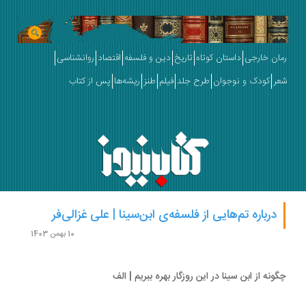
ان خارجی
داستان کوتاه
تاریخ
دین و فلسفه
اقتصاد
روانشناسی
ر
کودک و نوجوان
طرح جلد
فیلم
طنز
ریشه‌ها
پس از کتاب
درباره تم‌هایی از فلسفه‌ی ابن‌سینا | علی غزالی‌فر
10 بهمن 1403
ونه از ابن سینا در این روزگار بهره ببریم | الف