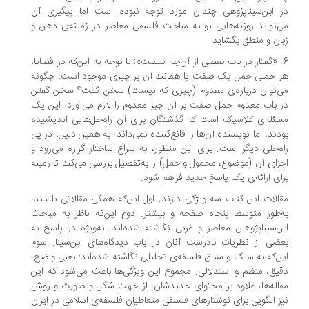
 ابن‌سیناپژوهی چندان مورد توجه نبوده است اما پیگیری آن
‌تواند روزنه‌هایی نو به مباحث فلسفی معاصر در زمینه‌ی ذهن و
ان و منطق بگشاید.
- «گفتار در باب بعضی از آن‌چه نیست»: با توجه به این‌که در قضایا،
 حملی حمل یک صفت یا همانند آن بر چیزی موجود است، چگونه
‌توان درباره‌ی معدوم (چیزی که نیست) سخن گفت؟ سخن گفتن
 باب معدوم حمل صفت بر آن چیز معدوم را لازم می‌آورد. این یک
ئله‌ی کلاسیک است که گذشتگان برای آن راه‌حل‌هایی اندیشیده
دند، اما نویسنده آن‌ها را قانع‌کننده نمی‌داند. به همین دلیل، در پی
ه‌حلی دیگر است. برای این منظور، به سراغ ساختار گزاره می‌رود و
زای آن (موضوع، محمول و حمل) را به‌تفصیل بررسی می‌کند تا زمینه
ای ارائه‌ی یک پاسخ جدید فراهم شود.
الات این کتاب سه ویژگی دارند. اول این‌که همگی مقالاتی بلندند،
‌طور متوسط پنجاه صفحه و بیشتر. دوم این‌که ناظر به مباحث
ن‌سیناپژوهان معاصر و غربی نگاشته شده‌اند، به‌ویژه در پاسخ به
ضی از نظریات نادرست آنان در باب دیدگاه‌های ابن‌سینا. سوم
ن‌که به سبک و سیاق فلسفه‌ی تحلیلی نگاشته شده‌اند؛ یعنی واضح،
یق، منظم و استدلالی. مجموع این ویژگی‌ها باعث می‌شود که این
اله‌ها، علاوه بر محتوای جدیدشان، از جهت شکل و صورت و روش
ز الگویی برای نوشتارهای فلسفی متعاطیان فلسفه‌ی اسلامی در ایران