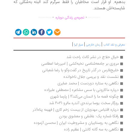
هم». او قرار است مخاطبان را فقط سرگرم‌ کند البته به‌شکلی که
یسته‌اش هستند.
.
.
...............
..............
تجربه‌ی زندگی دوباره
|
|
|
رفی و نقد کتاب
رمان خارجی
سزار آیرا
خیال حلاج در نشر ثالث راحت شد
مروری بر جامعه‌شناسی نخبه‌کشی | امیررضا اعطاسی
خلیج‌فارس در گذر تاریخ در گفت‌وگو با رضا شعبانی
نشست نقد و بررسی جلال ناخوانده
نگاهی به ستاره دوردست | محمد صابری
درباره ماکارونی با سس مشاعره | مصطفی علیزاده
چگونه قصه ما را انسان می‌کند؟! | پارسا شهری
روزگار سخت یوسا برنده‌ی آندره مالرو 2021 شد
درباره اقتباس مهدویان از بیست زخم کاری | فهیمه پناه‌آذر
رافکا شماره یک: عاشقی و معشوق بودن
نگاهی به روستاییان و مشروطیت ایران | محسن آزموده
نگاهی به سه گانه کانتی | عظیم زاده