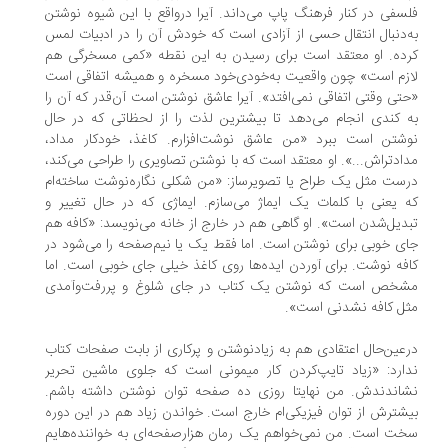
سفی در کنار فرهنگ پاپ می‌داند. آیرا درواقع با این شیوه‌ نوشتن
‌دنبال انتقال حسی از آزادی است که خودش آن را در ادبیات لمس
ده. او معتقد است برای رسیدن به این نقطه «کمی مسخرگی هم
زم است» چون واقعیت به‌خودی‌خود مسخره و همیشه اتفاقی است
تی وقتی اتفاقی نمی‌افتد». آیرا عاشق نوشتن است آن‌قدر که آن را
‌ کندی انجام می‌دهد تا بیشترین لذت را از لحظاتی که در حال
شتن است ببرد «من عاشق نوشت‌افزارم. کاغذ، خودکار مداد،
ادتراش...». او معتقد است که با نوشتن تصاویری را طراحی می‌کند،
ست مثل یک طراح یا تصویرساز: «من شکلی نگاره‌نوشت ساخته‌ام
 یعنی با کلمات یک ایماژ می‌سازم. ایماژی که در حال تغییر و
دیل‌شدن است». او گاهی هم در خارج از خانه می‌نویسد: «کافه هم
ی خوبی برای نوشتن است. اما فقط یک یا نیم‌صفحه را می‌شود در
فه نوشت. برای آوردن ایده‌ها روی کاغذ خیلی جای خوبی است. اما
شخص است که نوشتن یک کتاب در جای شلوغ و پررفت‌وآمدی
ل کافه نشدنی است».
عین‌حال اعتقادی هم به زیادنوشتن و پرکاری از بابت صفحات کتاب
ارد: «زیاد تایپ‌کردن کار میمونی است که جلوی ماشین تحریر
اندندش. من نهایتا روزی ده صفحه توان نوشتن داشته باشم.
شترش از توان فیزیکی‌ام خارج است. خواندن زیاد هم در این دوره
ت است. من نمی‌خواهم یک رمان هزارصفحه‌ای به خواننده‌هایم