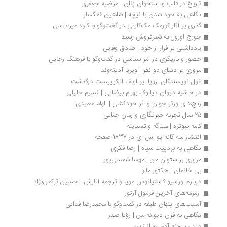
تاریخ در قلب و استخوان زنان | مرضیه جعفری
نگاهی به خود شدن با نیچه | شاهین غمگسار
گذری بر آثار کورمک مک‌کارتی در گفت‌وگو با کاوه میرعباسی
جورج اورول به شیرفروش رسید
یادداشتی بر فرار از خود | صادق وفایی
حضور و بازیگری در امر سیاسی در گفت‌وگو با فرهنگ رجایی
مروری بر دنیای دو نفر | ویریا آدینه‌وند
غول نویسندگان اروپا، پر اولف انکوییست درگذشت
در حاشیه دیوان دیالوگ بهرام بیضایی | نسیم خلیلی
رنج‌های ورتر جوان و اثر خودکشی | الهام حمیدی 
۲۵ سال تجربه خبرنگاری و رمان جنایی
کامه سوتره | ملناگه واتسیاینه
انتشار سه گانه یو اس ای در 1837 صفحه
نگاهی به بردپیت سیاه | رضا فکری
مروری بر ستوان من | مهسا شمسی‌پور
بی ­خانمان | هکتور مالو
درباره اوراسیو کاستیانوس مویا و ترجمه آثارش | حسین ترکمن‌نژاد
 زمزمه‌های آخرین فرمول آرتور
آسیب‌های پنهان طبقه در گفت‌وگو با محمدرضا فدایی
نگاهی به قرن دیوانه من | رؤیا صدر
دیدار با «نه آدمی» از ژاپن