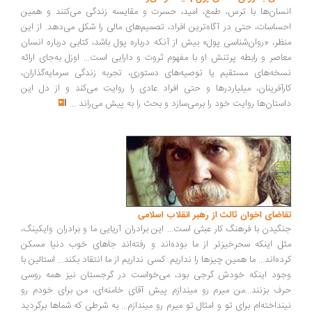
سان‌ها با ترس، طمع، امید، حسرت و مقایسه زندگی می‌کنند و همین
ساسات، حتی در آگاه‌ترین افراد، تصمیم‌های مالی را شکل می‌دهد. از این
ظر، «روان‌شناسی پول» بیش از آنکه درباره پول باشد، کتابی درباره انسان
اصر و رابطه پرتنش او با مفهوم ثروت و دارایی است... اوزل به‌جای ارائه
خه‌های مستقیم یا توصیه‌های دستوری، تجربه زندگی سرمایه‌گذاران،
رآفرینان، میلیاردرها و حتی افراد عادی را روایت می‌کند و از دل این
ستان‌ها روایت خود را برمی‌سازد و بحث را به پیش می‌راند
...
اضای اخوان ثالث از رهبر انقلاب اسلامی
گیدن با فرهنگ کار عبثی است... این برادران آریایی ما و برادران وایکینگ،
ل اینکه سحرخیزتر از ما بوده‌اند و رفته‌اند جاهای خوب دنیا مسکن
ده‌اند... ما همین چیزها را نداریم. کسی نداریم از ما انتقاد بکند... استالین با
ود اینکه خودش گرجی بود، می‌خواست در گرجستان نیز همه روسی
ف بزنند...من میرم رو میندازم پیش آقای خامنه‌ای، من برای خودم رو
نداخته‌ام برای تو و امثال تو میرم رو میندازم... به شرطی که شماها برگردید