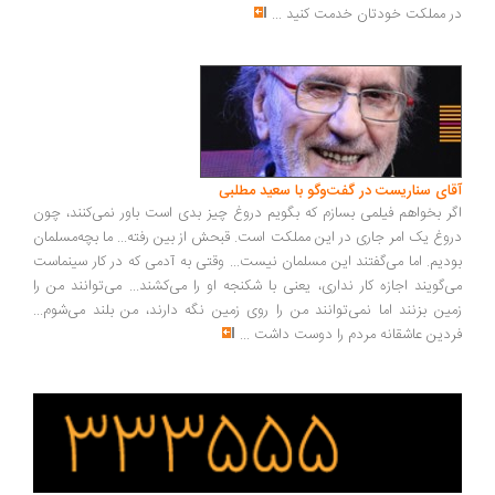
 مملکت خودتان خدمت کنید
...
ای سناریست در گفت‌وگو با سعید مطلبی
ر بخواهم فیلمی بسازم که بگویم دروغ چیز بدی است باور نمی‌کنند، چون
وغ یک امر جاری در این مملکت است. قبحش از بین رفته... ما بچه‌مسلمان
دیم. اما می‌گفتند این مسلمان نیست... وقتی به آدمی که در کار سینماست
‌گویند اجازه کار نداری، یعنی با شکنجه او را می‌کشند... می‌توانند من را
ین بزنند اما نمی‌توانند من را روی زمین نگه دارند، من بلند می‌شوم...
دین عاشقانه مردم را دوست داشت
...