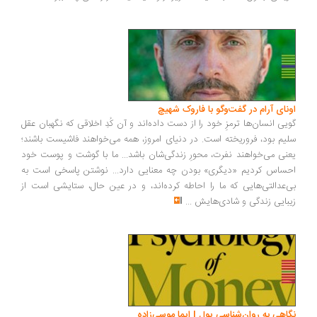
ونای آرام در گفت‌وگو با فاروک شهیچ
یی انسان‌ها ترمزِ خود را از دست داده‌اند و آن کُدِ اخلاقی که نگهبان عقل
یم بود، فروریخته است. در دنیای امروز، همه می‌خواهند فاشیست باشند؛
نی می‌خواهند نفرت، محورِ زندگی‌شان باشد... ما با گوشت و پوست خود
ساس کردیم «دیگری» بودن چه معنایی دارد... نوشتن پاسخی است به
‌عدالتی‌هایی که ما را احاطه کرده‌اند، و در عین حال، ستایشی است از
بایی زندگی و شادی‌هایش
...
اهی به روان‌شناسی پول | ایما موسی‌زاده