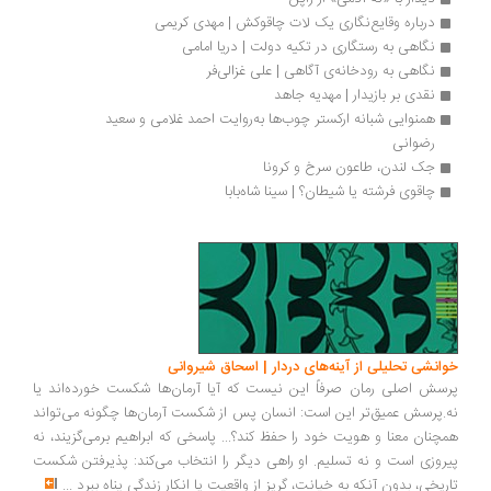
درباره وقایع‌نگاری یک لات چاقوکش | مهدی کریمی
نگاهی به رستگاری در تکیه دولت | دریا امامی
نگاهی به رودخانه‌ی آگاهی | علی غزالی‌فر
نقدی بر بازیدار | مهدیه جاهد
همنوایی شبانه ارکستر چوب‌ها به‌روایت احمد غلامی و سعید 
رضوانی
جک لندن، طاعون سرخ و کرونا
چاقوی فرشته يا شيطان؟ | سينا شاه‌بابا 
انشی تحلیلی از آینه‌های دردار | اسحاق شیروانی
سش اصلی رمان صرفاً این نیست که آیا آرمان‌ها شکست خورده‌اند یا
.پرسش عمیق‌تر این است: انسان پس از شکست آرمان‌ها چگونه می‌تواند
چنان معنا و هویت خود را حفظ کند؟... پاسخی که ابراهیم برمی‌گزیند، نه
روزی است و نه تسلیم. او راهی دیگر را انتخاب می‌کند: پذیرفتن شکست
ریخی، بدون آنکه به خیانت، گریز از واقعیت یا انکار زندگی پناه ببرد
...