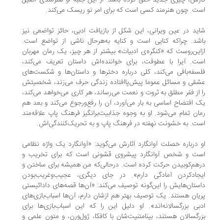
رش، چیزی جدید خلق کرده باشد. از این جنبه او هنرمندی اصیل
ت. چون هنرمند کسی است که برای امر نو ریسک می‌کند.
ید در عین ویرانی، این شکل از بازیافت ادبی، حائز تواضعی نیز
شد. چراکه کنایی است و کنایه به‌هر‌حال ناشی از تواضع است.
این‌روست که «کنگره‌ی ادبیات» بیشتر از هر چیز، یک رمان مهربان
ت. آیرا با عطوفت، برای خواننده‌اش داستان تعریف می‌کند،
سفه‌بافی می‌کند، کلی درباره‌ دختر‌ها و داستان‌ها و شکست‌های
قی و مسائل عموما پیش‌پا‌افتاده‌ زندگی حرف می‌زند، شخصیتش
 از فقر مطلق به ثروت و نعمت می‌رساند، هر کاری می‌خواهد می‌کند،
 افتضاح اساسی به بار می‌آورد، آن را رفع‌ورجوع می‌کند و بعد هم
ان تمام می‌شود. او به وجوه جذابیت‌برانگیز فرهنگ پاپ علاقه‌مند
ت. به خشونت نهفته در فرهنگ پاپ و به تحریک‌کنندگی‌اش.
 درباره‌ خصلت آوانگارد آثارش می‌گوید: «آوانگارد یک واژه‌ نظامی
ست و شخص آوانگارد پیشروی قشونی است که برای تخریب و
هم‌کوبیدن حرکت کرده است. درحالی‌که من همیشه برای ساختن و
جاد‌کردن آمادگی دارم». در جای دیگری، عجیب‌و‌غریب‌بودن
ستان‌هایش را این‌گونه توصیف می‌کند: «آن‌ها قصه‌های دادائیستی
یان هستند. یک توصیف بهتر هم ازشان دارم، آن‌ها اسباب‌بازی‌های
بی بزرگسالانه‌اند». او دلیل اين را كه این‌ اسباب‌بازی‌ها برای
رگسالان هستند، بینامتنیت‌شان با کافکا، ژول‌ورن، و متون علمی و