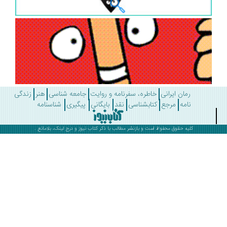
رمان ایرانی
خاطره، سفرنامه و روایت
جامعه شناسی
هنر
زندگی
نامه
مرجع
کتابشناسی
نقد
بایگانی
پیگیری
شناسنامه
کلیه حقوق محفوظ است و بازنشر مطالب با ذکر
کتاب نیوز
و درج لینک، بلامانع .