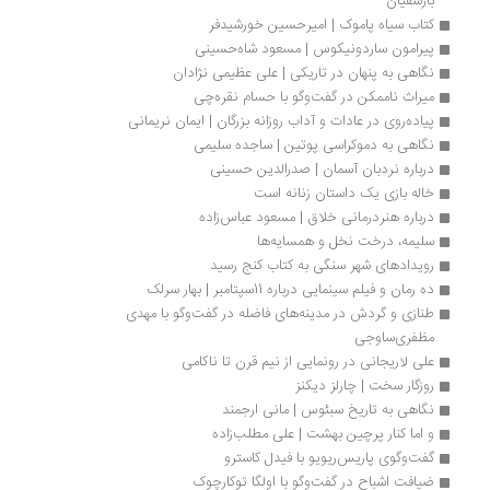
بارسقیان
کتاب سیاه پاموک | امیرحسین خورشیدفر
پیرامون ساردونیکوس | مسعود شاه‏‌حسینی
نگاهی به پنهان در تاریکی | علی عظیمی نژادان
میراث ناممکن در گفت‌وگو با حسام نقره‌چی
پیاده‌روی در عادات و آداب روزانه بزرگان | ایمان نریمانی
نگاهی به دموکراسی پوتین | ساجده سلیمی
درباره نردبان آسمان | صدرالدین حسینی
خاله بازی یک داستان زنانه است
درباره هنردرمانی خلاق | مسعود عباس‌زاده
سلیمه، درخت نخل و همسایه‌ها
رویدادهای شهر سنگی به کتاب کنج رسید
ده رمان و فیلم سینمایی درباره 11سپتامبر | بهار سرلک
طنازی و گردش در مدینه‌های فاضله در گفت‌وگو با مهدی 
مظفری‌ساوجی
علی لاریجانی در رونمایی از نیم قرن تا ناکامی
روزگار سخت | چارلز دیکنز
نگاهی به تاریخ سبئوس | مانی ارجمند
و اما کنار پرچین بهشت | علی مطلب‌زاده
گفت‌وگوی پاریس‌ریویو با فیدل کاسترو
ضیافت اشباح در گفت‌وگو با اولگا توکارچوک