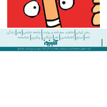
رمان ایرانی
خاطره، سفرنامه و روایت
جامعه شناسی
هنر
زندگی
نامه
مرجع
کتابشناسی
نقد
بایگانی
پیگیری
شناسنامه
کلیه حقوق محفوظ است و بازنشر مطالب با ذکر
کتاب نیوز
و درج لینک، بلامانع .