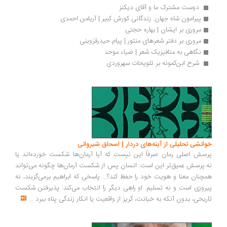
 دوست مشترک ما و آقای دیکنز 
پیرامون شاه جهان: زندگانی کورش کبیر | آریامن احمدی
مروری بر ایشان | بهاره حجتی
مروری بر دفتر شعرهای منثور | پیام حیدرقزوینی
نگاهی به متافیزیک شعر | ضیاء موحد
 شرح ابن‌کمونه بر تلویحات سهروردی 
انشی تحلیلی از آینه‌های دردار | اسحاق شیروانی
سش اصلی رمان صرفاً این نیست که آیا آرمان‌ها شکست خورده‌اند یا
.پرسش عمیق‌تر این است: انسان پس از شکست آرمان‌ها چگونه می‌تواند
چنان معنا و هویت خود را حفظ کند؟... پاسخی که ابراهیم برمی‌گزیند، نه
روزی است و نه تسلیم. او راهی دیگر را انتخاب می‌کند: پذیرفتن شکست
ریخی، بدون آنکه به خیانت، گریز از واقعیت یا انکار زندگی پناه ببرد
...