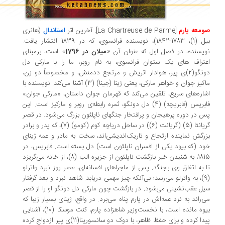
معه پارم
[La Chartreuse de Parme]
. آخرین اثر
استاندال
(هانری
بیل (1)، 1783-1842)، نویسنده فرانسوی، که در 1839 انتشار یافت.
یسنده، در فصل اول که عنوان آن
«
میلان در 1796
»
است، برمبنای
تراف های یک ستوان فرانسوی، به نام روبر، ما را با مارکی دل
دونگو(2)ی پیر، هوادار اتریش و مرتجع ددمنش، و مخصوصاً دو زن،
ماکیز جوان و خواهر مارکی، یعنی ژینا (جینا) (3) آشنا می‌کند. نویسنده با
اره‌های سریع، تلقین می‌کند که قهرمان جوان داستان، «مارکی جوان»
فابریس (فابریچه) (4) دل دونگو، ثمره رابطه‌ی روبر و مارکیز است. این
 در دوره پرهیجان و پرافتخار جنگهای ناپلئون بزرگ می‌شود. در قصر
گریانتا (5) (گریانت (6)) در ساحل دریاچه کوم (کومو) (7)، که پدر و برادر
رگش نماینده ارتجاع و تاریک‌اندیشی‌اند، سخت به مادر و عمه ژینای
د (که بیوه یکی از افسران ناپلئون است) دل بسته است. فابریس، در
1815، به شنیدن خبر بازگشت ناپلئون از جزیره الب (8)، از خانه می‌گریزد
 به اتفاق وی بجنگد. پس از ماجراهای افسانه‌ای، عصر روز نبرد واترلو
(9)، به واترلو می‌رسد؛ بی‌آنکه چیز مهمی دریابد. شاهد نبرد و بعد گرفتار
ل عقب‌نشینی می‌شود. در بازگشت چون مارکی دل دونگو او را از قصر
‌راند به نزد عمه‌اش در پارم پناه می‌برد. در واقع، ژینای بسیار زیبا که
بیوه مانده است، با نخست‌وزیر شاهزاده پارم، کنت موسکا (10)، آشنایی
پیدا کرده و برای حفظ ظاهر، با دوک دو سانسورینا(11)ی پیر ازدواج کرده