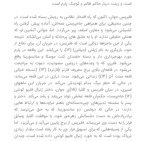
ت و زینت دربار حاکم ظالم و کوچک پارم است.
بریس جوان، اکنون که راه افتخار نظامی به رویش بسته شده است، در
ین محیطی، برای همراهی جاه‌پرستی عمه‌اش، آماده پیش گرفتن راه
یشی می‌شود و معاون اسقف پیر می‌گردد. اما، جوانیِ آتشین او، که
فی حقیقی ندارد، او را به عشق های پرحادثه و آسان می‌کشاند. نتیجه
ی از این ماجراها دوئلی است که فابریس، در جریان آن، برای دفاع از
خود، بازیگری به نام ژیلتی (جیلتی) (12)، را می‌کشد. این واقعه در پارم
رد بهره‌برداری دار و دسته حاسدان کنت موسکا و سانسورینا واقع
‌شود. فابری، که با وعده‌های دروغین مصونیت، دعوت به مراجعت
می‌شود در قلعه‌ای بالای برج معروف فارنز (فازنزه) (13) (نسخه خیالی
قلعه سنت آنژ (14)) زندانی می‌شود. مدت درازی در این قلعه می‌ماند؛
 حالی که خطر مرگ مدام تهدیدش می‌کند. در جریان این ماههای
اسیری، در میان فابریس و کللیا (15)یِ جوان، دختر ژنرال فابیو کونتی
(16) جاه‌پرست، حکمران قلعه، عشقی تولد می‌یابد و رشد می‌کند. دختر و
ر با سلسله تدبیرهای چیره‌دستانه‌ای باهم مراوده‌ها و ارتباط هایی
رند؛ در حالی که دوشس دو سانسورینا، که به حق می‌ترسد که
ادرزاده‌اش به دست دشمنانش زهرخور شود، با موافقت کللیا، وسایل
ار را به دست وی می‌رساند. فابریس از برج پایین می‌آید و می‌گریزد. اما
ی از وسیله‌هایی که برای تسهیل فرار وی به کار رفته است مقدار زیادی
یاک بوده است که به خورد ژنرال فایبو کونتی داده شده است،‌ چندان