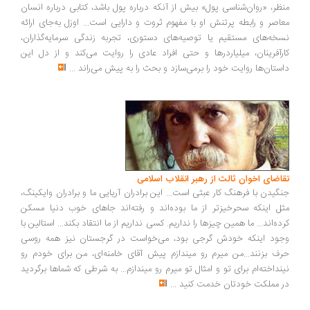
ظر، «روان‌شناسی پول» بیش از آنکه درباره پول باشد، کتابی درباره انسان
اصر و رابطه پرتنش او با مفهوم ثروت و دارایی است... اوزل به‌جای ارائه
خه‌های مستقیم یا توصیه‌های دستوری، تجربه زندگی سرمایه‌گذاران،
رآفرینان، میلیاردرها و حتی افراد عادی را روایت می‌کند و از دل این
ستان‌ها روایت خود را برمی‌سازد و بحث را به پیش می‌راند
...
اضای اخوان ثالث از رهبر انقلاب اسلامی
گیدن با فرهنگ کار عبثی است... این برادران آریایی ما و برادران وایکینگ،
ل اینکه سحرخیزتر از ما بوده‌اند و رفته‌اند جاهای خوب دنیا مسکن
ده‌اند... ما همین چیزها را نداریم. کسی نداریم از ما انتقاد بکند... استالین با
ود اینکه خودش گرجی بود، می‌خواست در گرجستان نیز همه روسی
ف بزنند...من میرم رو میندازم پیش آقای خامنه‌ای، من برای خودم رو
نداخته‌ام برای تو و امثال تو میرم رو میندازم... به شرطی که شماها برگردید
 مملکت خودتان خدمت کنید
...