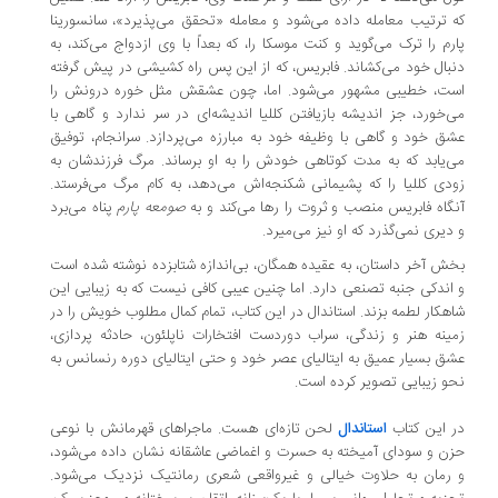
 ترتیب معامله داده می‌شود و معامله «تحقق می‌پذیرد»، سانسورینا
رم را ترک می‌گوید و کنت موسکا را، که بعداً با وی ازدواج می‌کند، به
بال خود می‌کشاند. فابریس، که از این پس راه کشیشی در پیش گرفته
ت، خطیبی مشهور می‌شود. اما، چون عشقش مثل خوره درونش را
‌خورد، جز اندیشه بازیافتن کللیا اندیشه‌ای در سر ندارد و گاهی با
ق خود و گاهی با وظیفه خود به مبارزه می‌‌پردازد. سرانجام، توفیق
‌یابد که به مدت کوتاهی خودش را به او برساند. مرگ فرزندشان به
دی کللیا را که پشیمانی شکنجه‌اش می‌دهد، به کام مرگ می‌فرستد.
گاه فابریس منصب و ثروت را رها می‌کند و به
صومعه پارم
پناه می‌برد
دیری نمی‌گذرد که او نیز می‌میرد.
ش آخر داستان، به عقیده همگان، بی‌اندازه شتابزده نوشته شده است
اندکی جنبه تصنعی دارد. اما چنین عیبی کافی نیست که به زیبایی این
هکار لطمه بزند. استاندال در این کتاب، تمام کمال مطلوب خویش را در
ینه هنر و زندگی، سراب دوردست افتخارات ناپلئون، حادثه پردازی،
ق بسیار عمیق به ایتالیای عصر خود و حتی ایتالیای دوره رنسانس به
و زیبایی تصویر کرده است.
 این کتاب
استاندال
لحن تازه‌ای هست. ماجراهای قهرمانش با نوعی
ن و سودای آمیخته به حسرت و اغماضی عاشقانه نشان داده می‌شود،
رمان به حلاوت خیالی و غیرواقعی شعری رمانتیک نزدیک می‌شود.