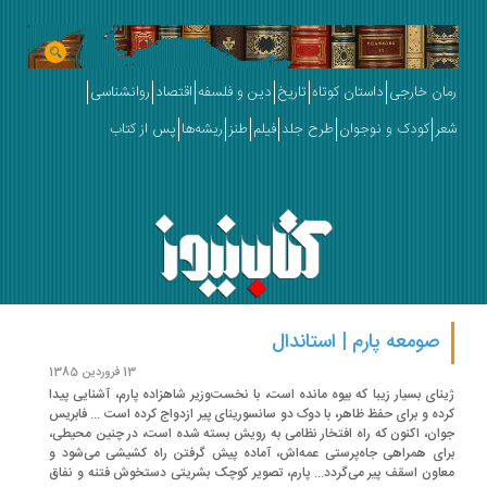
ان خارجی
داستان کوتاه
تاریخ
دین و فلسفه
اقتصاد
روانشناسی
ر
کودک و نوجوان
طرح جلد
فیلم
طنز
ریشه‌ها
پس از کتاب
صومعه پارم | استاندال
13 فروردین 1385
نای بسیار زیبا که بیوه مانده است، با نخست‌وزیر شاهزاده پارم، آشنایی پیدا
ده و برای حفظ ظاهر، با دوک دو سانسورینای پیر ازدواج کرده است ... فابریس
ان، اکنون که راه افتخار نظامی به رویش بسته شده است، در چنین محیطی،
ای همراهی جاه‌پرستی عمه‌اش، آماده پیش گرفتن راه کشیشی می‌شود و
اون اسقف پیر می‌گردد... پارم، تصویر کوچک بشریتی دستخوش فتنه و نفاق