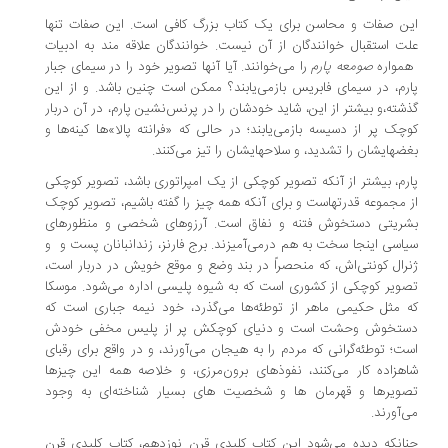
ن صفات و محاسن برای یک کتاب بزرگ کافی است. این صفات تنها
ت استقبال خوانندگان از آن نیست. خوانندگان علاقه مند به ادبیات
مواره
صومعه پارم
را می‌خوانند. آیا آنها تصویر خود را در سیمای جبار
رم، در سیمای فابریس بازمی‌یابند؟ ممکن است چنین باشد. و از این
شته،‌و بیشتر از این، شاید خودشان را در پرنس‌نشین پارم، در آن دربار
چک پر از دسیسه بازمی‌یابند؛ در حالی که «فرانته پالا»ها کینه‌ها و
ضهایشان را تشدید، ‌و سلاحهایشان را تیز می‌کنند.
رم، بیشتر از آنکه تصویر کوچکی از یک امپراتوری باشد، تصویر کوچکی
 مجموعه قدرتهاست و برای آنکه همه چیز را گفته باشیم، تصویر کوچک
ریتی دستخوش فتنه و نفاق است. آرزوهای شخصی و منظورهای
اسی اینجا سخت به هم درمی‌آمیزند. برج فارنز، زندانبانان پست و و
رال کونتی‌اش، که منحصراً در بند وضع و موقع خویش در دربار است،
ویر کوچکی از کشوری است که به شیوه پلیسی اداره می‌شود. موسکا
 مثل حکیمی ماهر از توطئه‌ها می‌گذرد، خود نیمه جباری است که
ستخوش وحشت است و دنیای کوچکش پر از پلیس مخفی خودش
ت؛ توطئه‌گرانی که مردم را به هیجان می‌آورند، و در واقع برای رقبای
هزاده کار می‌کنند، نفوذهای برون‌مرزی، و خلاصه همه این چیزها
ویرها و قهرمان ها و شخصیت های بسیار شناخته‌ای به وجود
‌آورند.
انکه دیده می‌شود این کتاب کلیدی قرن نوزدهم، کتاب کلیدی قرن