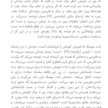
 وی در معرض خطر مرگ است. و کللیا، که گرفتار عذاب وجدان و
یمانی شده، نذر کرده است که اگر پدرش از خطر مرگ نجات یابد، از
لحاظ پیرو نظر وی باشد و دیگر با فابریس مراوده‌ای نداشته باشد.
پس، به عقد ازدواج مارکی کرشنتسی (17) بسیار ثروتمند درمی‌آید. در
ال این احوال، شاهزاده پیر، در پارم به مرضی می‌میرد و دست کم
ین پنداشته می‌شود که به مرضی می‌میرد. در واقع شاهزاده به دست
شاعر توطئه‌گری به نام فرانته پالا (18) زهرخور شده، و در این کار از
اعدت دوشس دو سانسورینا برخوردار بوده است.
ت موسکا، که شورش کوچکی را فرونشانده است، خودش را نزد پادشاه
جدید – رانوس (رانوچه) (19) - ارنست پنجم چندان نیرومند می‌بیند که
 فابرسی و عمه‌اش که همراه وی گریخته است،‌ توصیه می‌کند که برگردند
ا ‌فابریس که خبر ازدواج قریب‌الوقوع کللیا را شنیده است، بی‌درنگ به
رم برمی‌گردد و به میل و اراده خویش دوباره به برج می‌رود و خود را به
ت دشمنانش می‌سپرد. در پی این واقعه، سلسله حوادث درازی به
عت اتفاق می‌افتد: دشمنان کنت موسکا جان تازه می‌گیرند و برای
تن فابریس جد و جهد می‌کنند. دوشس دو سانسورینا (که عشق او به
ادرزاده‌اش، از این پس روشن و آشکار است و حسد شکنجه‌اش
‌دهد)، همزمان با این وقایع، برای نجات وی از مرگ کوشش و تلاش
‌کند و به او توصیه می‌کند که ازدواج کللیا را برهم نزند. شاه جوان، که
وانه‌وار عاشق سانسورینا است، اضطراب دوشس را غنیمت می‌شمارد و
ل می‌دهد که در ازای لطف و مرحمت وی، فابریس را آزاد کند. همین