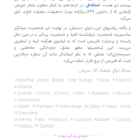
یستم نیز هست.
استاندال
، در اینجا هم، به کمال مطلوب شعار خویش
(شعاری که از دانتون (23) برگرفته بود)، «حقیقت، حقیقت تلخ»، نایل
‌آید.
یگانه روشنیهای این دنیای ددمنش، در نهایت امر، شخصیت غم‌انگیز
نسورینا، شخصیت دل‌شکسته کللیا، و شخصیت پرتکبر و در عین حال
رسته و پرحرارت فابریس است که به فراسوی هرگونه کینه و تحقیری
ی‌رسد. این شخصیتها مظهر عشق، جاودانگی، جاه‌طلبی و
یسه‌بازی‌اند؛ عشقی که به نظر استاندال مانند آن منظره «والا»یی
ت که فابریس از برج فارنز تماشا می‌کرد.
دالله توکل. فرهنگ آثار. سروش
1.Stendhal (Henri Beyle) 2.del Dongo 3.Gina 4.Fabric
5.Grianta
6.Grianta 7.Come (Como) 8.Elbe 9.Waterloo 10.Mosc
11.Sansevrina
12.Giletti 13.Farnese 14.Saint-Ange 15.Clelia 16.Fabio Con
17.Crescenzi
18.Ferrnte Palla 19.Ranuce 20.Gustave Flaubert 21.Lacl
22.Balzac
23.Danton
.
.
...............
..............
تجربه‌ی زندگی دوباره