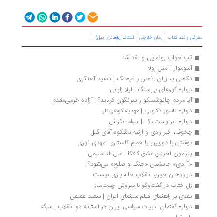
|
|
|
رفی و نقد کتاب
رمان خارجی
استاندال(هانری بیل)
تب خواب رونمایی و نقد شد
آسوموار | امیل زولا
نگاهی به زبان، ذهن و فرهنگ | ناهید آهنگری
درباره گورهای بی‌سنگ | لیلا زارعی
آیا مردم چائوشسکو را سرنگون کردند؟ | آزاده خرمی‌مقدم 
درباره ناسور ذکاوتی | مهدیه کوهی‌کار
درباره تبر وست‌لیک | سهام عکرش
چخوف، اکبر رادی و ارثیه باشکوه آقای گیل
نوشتن با دوربین یا حمام گلستان | مهدی نوری
پیرامون آخرین عشق کافکا | علی‌الله سلیمی
«آزادی» جانشین «جنگ و صلح» می‌شود؟!
در ووهان چین، انقلاب خاله بازی نیست
زل آفتاب در گفت‌وگو با سروش چیت‌ساز
نقدی بر راهنمای فیلم سینمای ایران | سعید عقیقی
درباره گفتمان ادبیات سیاسی ایران در آستانه دو انقلاب | سرگه 