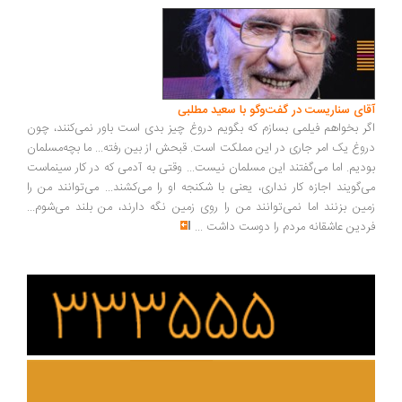
ای سناریست در گفت‌وگو با سعید مطلبی
ر بخواهم فیلمی بسازم که بگویم دروغ چیز بدی است باور نمی‌کنند، چون
وغ یک امر جاری در این مملکت است. قبحش از بین رفته... ما بچه‌مسلمان
دیم. اما می‌گفتند این مسلمان نیست... وقتی به آدمی که در کار سینماست
‌گویند اجازه کار نداری، یعنی با شکنجه او را می‌کشند... می‌توانند من را
ین بزنند اما نمی‌توانند من را روی زمین نگه دارند، من بلند می‌شوم...
دین عاشقانه مردم را دوست داشت
...