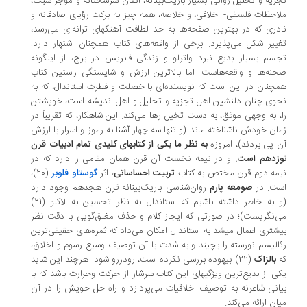
زیه و تحلیل روانی بسیار باریک‌بینانه، اتقان سرسختانه و موجز سبک،
احظات فلسفی- اخلاقی، و خلاصه، همه چیز به برکت رؤیای صادقانه و
دری که در بهترین صفحه‌ها به حد لطافت آهنگهای ترانه‌ای می‌رسد،
ییر شکل می‌پذیرد. برخی از واقعه‌های کتاب همچنان اشتهار دارد:
سم بسیار بدیع نبرد واترلو و زندگی فابریس در برج، از اینگونه
نه‌ها و واقعه‌هاست. اما بالاترین ارزش و شایستگی راستین کتاب
چنان در این است که نویسنده‌ای با خصلت و فطرت استاندال، که به
وی چنان دلنشین اهل تجزیه و تحلیل و اهل اندیشه است، خویشتن
، به وجهی موفق، به دست تخیل رها می‌کند. این شاهکار، که تقریباً در
ان خودش ناشناخته ماند (و تنها سه چهار آشنا به رموز و اسرار با ارزش
 پی بردند)، امروزه
به نظر ما یکی از کتابهای کلیدی تمام ادبیات قرن
زدهم است.
و در نیمه نخست آن قرن همان مقامی را دارد که در
مه دوم قرن مختص به کتاب
تربیت احساساتی
، اثر
گوستاو فلوبر
(20)،
ست. در
صومعه پارم
روان‌شناسی باریک‌بینانه قرن هجدهم وجود دارد
(و به خاطر داشته باشیم که استاندال به نظر تحسین به لاکلو (21)‌
‌نگریست)؛ در صورتی که ایجاز کلام و حذف مغلق‌گویی با دقت نظر
شتری اعمال میشد ‌به استاندال امکان می‌داد که ثمره‌های حقیقی‌ترین
الیسم نورسته را بچیند و به شدت با آن توصیف وسیع رسوم و اخلاق،
ه
بالزاک
(22) بیهوده بررسی نکرده است، رودررو شود. هرچند این شاید
ی از بدیع‌ترین ویژگیهای این کتاب سرشار از حرکت وحرارت باشد که با
انی شاعرنه به توصیف اخلاقیات می‌پردازد و راه حل خویش را در آن
ان ارائه می‌کند.