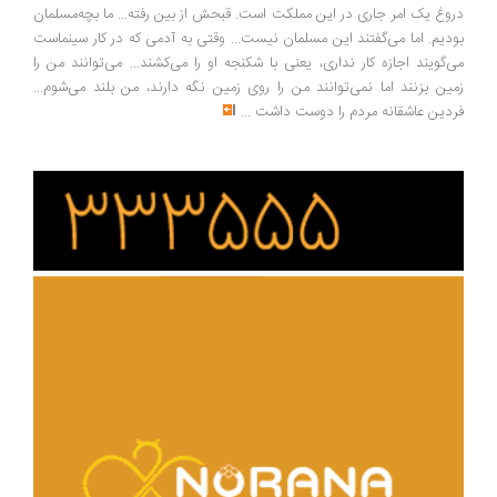
دروغ یک امر جاری در این مملکت است. قبحش از بین رفته... ما بچه‌مسلمان
بودیم. اما می‌گفتند این مسلمان نیست... وقتی به آدمی که در کار سینماست
می‌گویند اجازه کار نداری، یعنی با شکنجه او را می‌کشند... می‌توانند من را
زمین بزنند اما نمی‌توانند من را روی زمین نگه دارند، من بلند می‌شوم...
فردین عاشقانه مردم را دوست داشت
...