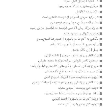
20 کتاب درباره‌ی آقای مگره
ابیگیل مشهور با ماگدا سابو رسید
الکسی دو توکویل
در ترکیه: مردن آسان‌تر از دوست‌داشتن است
دختر گات و شبح موش برای نوجوانان
جایزه بزرگ رمان آکادمی فرانسه به فرانسوا دزربل رسید
سه‌جرم کیهانی از چین رسید
نگاهی به آدم ما در بالیوود | حمیدرضا امیدی‌سرور
پانزدهمین ترجمه از طاعون منتشر شد
امیل | ژان ژاک روسو
یادداشتی بر پرنسس لارنس | فاطمه آزادی
سینمای ناصر تقوایی در گفت‌وگو با سعید عقیقی
خروج زندانی آسمان از گورستان کتاب‌های فراموش‌شده
نگاهی به زندگی و آثار سید فتح‌الله مجتبایی
اتوپیا در رمانتیسم سیاه آمریکا در پنج فصل
یادداشتی بر زندگی رویایی سوخانوف | سیامک پیمان
درباره افی بریست | مهدی معرف
و اما  روح گریان من | حمیدرضا امیدی‌سرور
درباره آدم ما در بالیوود | احمد آفتابی
درباره کلارا و خورشید | آترا عاکف