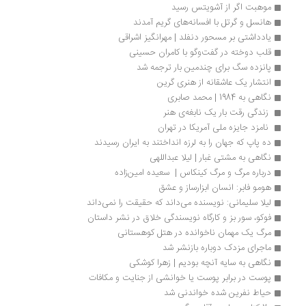
موهبت اگر از آشویتس رسید
هانسل و گرتل با افسانه‌های گریم آمدند
یادداشتی بر مسحور دنفلد | مهرانگیز اشراقی
قلب دوخته در گفت‌وگو با کامران حسینی 
پانزده سگ برای چندمین بار ترجمه شد
انتشار یک عاشقانه از هنری گرین
نگاهی به 1984 | محمد صابری
 زندگی رقت بار یک نابغه‌ی هنر 
 نامزد جایزه ملی آمریکا در تهران
ده پاپ که جهان را به لرزه انداختند به ایران رسیدند
نگاهی به مشتی غبار | لیلا عبداللهی
درباره مرگ و مرگ کینکاس |  سعیده امین‌زاده
هومو فابر: انسان ابزارساز و عشق
لیلا سلیمانی: نویسنده می‌داند که حقیقت را نمی‌داند
فوکو، سور بز و کارگاه نویسندگی خلاق در نشر داستان
مرگ یک مهمان ناخوانده در هتل کوهستانی
ماجرای مزدک دوباره بازنشر شد
نگاهی به سایه آنچه بودیم | زهرا کوشکی
پوست در برابر پوست یا خوانشی از جنایت و مکافات
حیاط نفرین شده خواندنی شد