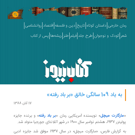
رمان خارجی
داستان کوتاه
تاریخ
دین و فلسفه
اقتصاد
روانشناسی
شعر
کودک و نوجوان
طرح جلد
فیلم
طنز
ریشه‌ها
پس از کتاب
به یاد 109 سالگی خالق «بر باد رفته»
17 آبان 1388
«
مارگارت میچل
» نویسنده آمریکایی رمان «
بر باد رفته
» و برنده جایزه
پولیتزر 1937، هشتم نوامبر سال 1900 در شهر آتلانتای جورجیا متولد شد.
به گزارش فارس، «مارگارت میچل» در سال 1937 موفق شد جایزه ادبی