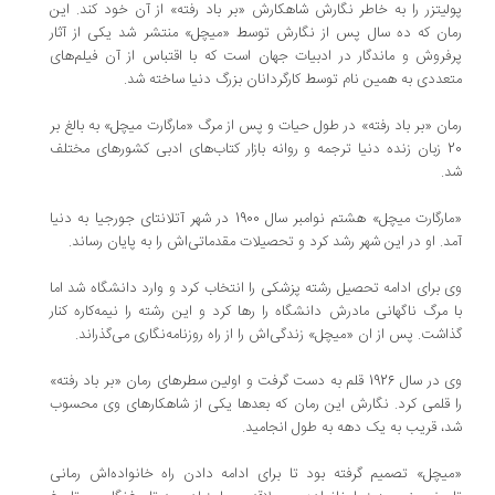
پولیتزر را به خاطر نگارش شاهکارش «بر باد رفته» از آن خود کند. این
رمان که ده سال پس از نگارش توسط «میچل» منتشر شد یکی از آثار
پرفروش و ماندگار در ادبیات جهان است که با اقتباس از آن فیلم‌های
متعددی به همین نام توسط کارگردانان بزرگ دنیا ساخته شد.
رمان «بر باد رفته» در طول حیات و پس از مرگ «مارگارت میچل» به بالغ بر
20 زبان زنده دنیا ترجمه و روانه بازار کتاب‌های ادبی کشورهای مختلف
شد.
«مارگارت میچل» هشتم نوامبر سال 1900 در شهر آتلانتای جورجیا به دنیا
آمد. او در این شهر رشد کرد و تحصیلات مقدماتی‌اش را به پایان رساند.
وی برای ادامه تحصیل رشته پزشکی را انتخاب کرد و وارد دانشگاه شد اما
با مرگ ناگهانی مادرش دانشگاه را رها کرد و این رشته را نیمه‌کاره کنار
گذاشت. پس از ان «میچل» زندگی‌اش را از راه روزنامه‌نگاری می‌گذراند.
وی در سال 1926 قلم به دست گرفت و اولین سطرهای رمان «بر باد رفته»
را قلمی کرد. نگارش این رمان که بعدها یکی از شاهکارهای وی محسوب
شد، قریب به یک دهه به طول انجامید.
«میچل» تصمیم گرفته بود تا برای ادامه دادن راه خانواده‌اش رمانی