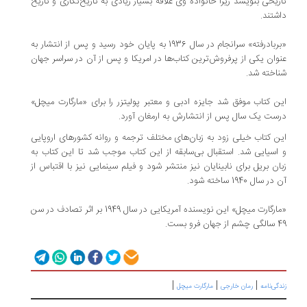
تاریخی بنویسد زیرا خانواده وی علاقه بسیار زیادی به تاریخ‌نگاری و تاریخ
داشتند.
«بربادرفته» سرانجام در سال 1936 به پایان خود رسید و پس از انتشار به
عنوان یکی از پرفروش‌ترین کتاب‌ها در امریکا و پس از آن در سراسر جهان
شناخته شد.
این کتاب موفق شد جایزه ادبی و معتبر پولیتزر را برای «مارگارت میچل»
درست یک سال پس از انتشارش به ارمغان آورد.
این کتاب خیلی زود به زبان‌های مختلف ترجمه و روانه کشورهای اروپایی
و اسیایی شد. استقبال بی‌سابقه از این کتاب موجب شد تا این کتاب به
زبان بریل برای نابینایان نیز منتشر شود و فیلم سینمایی نیز با اقتباس از
آن در سال 1940 ساخته شود.
«مارگارت میچل» این نویسنده آمریکایی در سال 1949 بر اثر تصادف در سن
49 سالگی چشم از جهان فرو بست.
|
|
|
زندگی‌نامه
رمان خارجی
مارگارت میچل