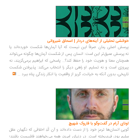
خوانشی تحلیلی از آینه‌های دردار | اسحاق شیروانی
پرسش اصلی رمان صرفاً این نیست که آیا آرمان‌ها شکست خورده‌اند یا
نه.پرسش عمیق‌تر این است: انسان پس از شکست آرمان‌ها چگونه می‌تواند
همچنان معنا و هویت خود را حفظ کند؟... پاسخی که ابراهیم برمی‌گزیند، نه
پیروزی است و نه تسلیم. او راهی دیگر را انتخاب می‌کند: پذیرفتن شکست
تاریخی، بدون آنکه به خیانت، گریز از واقعیت یا انکار زندگی پناه ببرد
...
اونای آرام در گفت‌وگو با فاروک شهیچ‭
گویی انسان‌ها ترمزِ خود را از دست داده‌اند و آن کُدِ اخلاقی که نگهبان عقل
سلیم بود، فروریخته است. در دنیای امروز، همه می‌خواهند فاشیست باشند؛