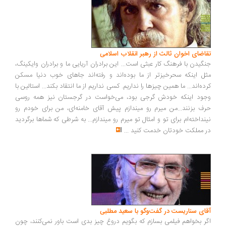
تقاضای اخوان ثالث از رهبر انقلاب اسلامی
جنگیدن با فرهنگ کار عبثی است... این برادران آریایی ما و برادران وایکینگ،
مثل اینکه سحرخیزتر از ما بوده‌اند و رفته‌اند جاهای خوب دنیا مسکن
کرده‌اند... ما همین چیزها را نداریم. کسی نداریم از ما انتقاد بکند... استالین با
وجود اینکه خودش گرجی بود، می‌خواست در گرجستان نیز همه روسی
حرف بزنند...من میرم رو میندازم پیش آقای خامنه‌ای، من برای خودم رو
نینداخته‌ام برای تو و امثال تو میرم رو میندازم... به شرطی که شماها برگردید
در مملکت خودتان خدمت کنید
...
آقای سناریست در گفت‌وگو با سعید مطلبی
اگر بخواهم فیلمی بسازم که بگویم دروغ چیز بدی است باور نمی‌کنند، چون