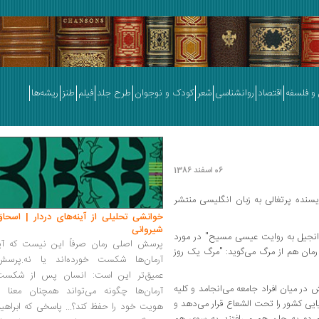
و فلسفه
اقتصاد
روانشناسی
شعر
کودک و نوجوان
طرح جلد
فیلم
طنز
ریشه‌ها
06 اسفند 1386
سنده پرتغالی به زبان انگلیسی منتشر
خوانشی تحلیلی از آینه‌های دردار | اسحاق
شیروانی
و "انجیل به روایت عیسی مسیح" در مورد
پرسش اصلی رمان صرفاً این نیست که آیا
مان هم از مرگ می‌گوید: "مرگ یک روز
آرمان‌ها شکست خورده‌اند یا نه.پرسش
عمیق‌تر این است: انسان پس از شکست
ر میان افراد جامعه می‌انجامد و کلیه
آرمان‌ها چگونه می‌تواند همچنان معنا و
یی کشور را تحت الشعاع قرار می‌دهد و
هویت خود را حفظ کند؟... پاسخی که ابراهی
مردم به جان هم می‌افتند، به سوی هم