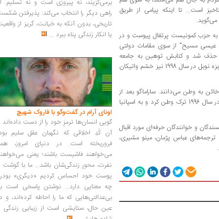
برمی‌گزیند، نه پیروزی است و نه تسلیم. ا
اخیز است... تا اینکه پیامی از طریق
راهی دیگر را انتخاب می‌کند: پذیرفتن شکس
ی‌گوید.
تاریخی، بدون آنکه به خیانت، گریز از واقعی
یا انکار زندگی پناه ببرد
...
اراماگو در سال 1922 به دنیا آمد. او از سال 1969 به حزب کمونیست پرتغال پیوست و در
روایت عیسی مسیح" از سوی مقامات دولتی
ا حذف شد و کتابش توهین به جامعه
کاتولیک تلقی شد. اعلام نام او به عنوان برنده جایزه نوبل در سال 1998 نیز خشم واتیکان
ائن به وطن می‌دانند. ساراماگو بعد از
ممنوعیت رمان "انجیل به روایت عیسی مسیح" در سال 1996 ترک وطن کرد و به اسپانیا
اونای آرام در گفت‌وگو با فاروک شهیچ‭
گویی انسان‌ها ترمزِ خود را از دست داده‌اند 
دگان و خوانندگان حرفه‌‌ای مورد اقبال
آن کُدِ اخلاقی که نگهبان عقل سلیم بود،
 ترجمه‌های عباس پژمان، مینو مشیری،
فروریخته است. در دنیای امروز، همه
می‌خواهند فاشیست باشند؛ یعنی می‌خواهند
نفرت، محورِ زندگی‌شان باشد... ما با گوشت 
پوست خود احساس کردیم «دیگری» بودن
چه معنایی دارد... نوشتن پاسخی است به
بی‌عدالتی‌هایی که ما را احاطه کرده‌اند، و د
عین حال، ستایشی است از زیبایی زندگی و