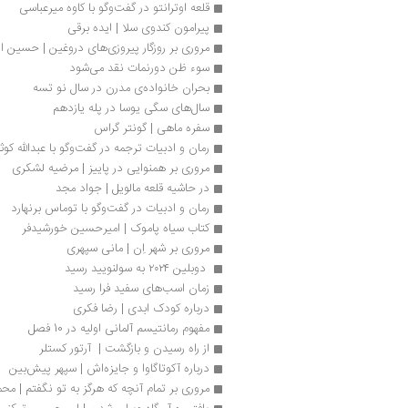
قلعه اوترانتو در گفت‌وگو با کاوه میرعباسی
پیرامون کندوی سلا | ایده برقی
مروری بر روزگار پیروزی‌های دروغین | حسین ا
سوء ظن دورنمات نقد می‌شود 
بحران خانواده‌ی مدرن در سال نو تسه
سال‌های سگی یوسا در پله یازدهم
سفره ماهی | گونتر گراس
رمان و ادبیات ترجمه در گفت‌وگو با عبدالله کوث
مروری بر همنوایی در پاییز | مرضیه لشکری
در حاشیه قلعه مالویل | جواد مجد
رمان و ادبیات در گفت‌وگو با توماس برنهارد
کتاب سیاه پاموک | امیرحسین خورشیدفر
مروری بر شهر اِن | مانی سپهری
 دوبلین ۲۰۲۴ به سولنویید رسید
زمان اسب‌های سفید فرا رسید
درباره کودک ابدی | رضا فکری
مفهوم رمانتیسم آلمانی اولیه در 10 فصل
از راه رسیدن و بازگشت |  آرتور کستلر
درباره آکوتاگاوا و جایزه‌اش | سپهر پیش‌بین
مروری بر تمام آنچه که هرگز به تو نگفتم | مح