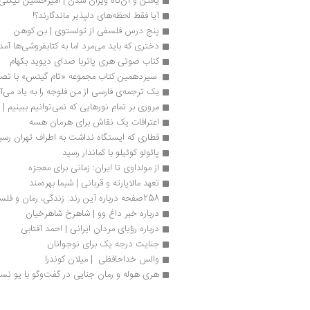
یافتن و آن‌گاه ویران شدن | امیرحسین تیكنی
آیا فقط لحظه‌های دلپذیر ماندگارند؟!
پنج درس فلسفی از تولستوی | بن کوهن
دختری که باید می‌مرد اما به کتابفروشی‌ها آمد
کتاب صوتی هری پاتربا صدای دیوید بکهام
 سیزدهمین کتاب مجموعه «تام گیتس» با تص
یک ترجمه‌ی فارسی از من فلوجه را به یاد می‌آ
مروری بر تمام نورهایی که نمی‌توانیم ببینیم |
اعترافات یک نقاش برای هرمان هسه 
قطاری که ایستگاه نداشت به اطراف تهران رسی
پائولو کوئیلو با کماندار رسید
از مولداوی تا ایران: زمانی برای معجزه
تعهد مالاپارته و قربانی | شيما بهره‌مند
258صفحه درباره آین رند: زندگی، رمان و فلسفه
درباره خبر داغ وو | شاهرخ شاهرخیان
درباره رؤیای مردان ایرانی | احمد آفتابی
جنایت درجه یک برای نوجوانان
والس خداحافظی  | میلان کوندرا
هری هوله و رمان جنایی در گفت‌وگو با یو نسب