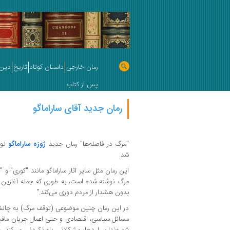
رمان خارجی
داستان کوتاه
تاریخ
دین 
پس از کتاب
رمان جدید آقای ساراماگو
"مرگ در فاصله‌ها" رمان جدید
ژوزه ساراماگو
نوی
شد.
این رمان مثل سایر آثار ساراماگو مانند "کوری" 
مرگ نوشته شده است، به طوری که جمله آغازین ر
بدون هشدار از مردم دوری می‌کند."
در این رمان چنین موضوعی (توقف مرگ) به چالش د
مسائل سیاسی، اقتصادی و حتی اعمال جریان مافیا
شهروندان را دچار مشکلاتی باورنکردنی می‌کند. 