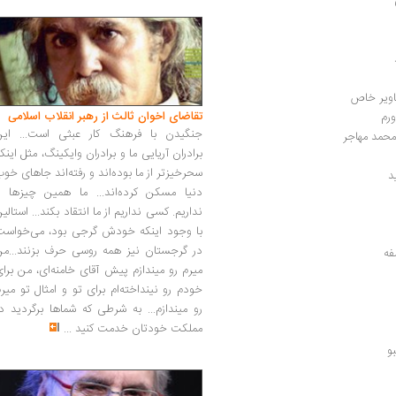
اویر خاص
تقاضای اخوان ثالث از رهبر انقلاب اسلامی
ورم
جنگیدن با فرهنگ کار عبثی است... این
 محمد مهاجر
برادران آریایی ما و برادران وایکینگ، مثل اینک
سحرخیزتر از ما بوده‌اند و رفته‌اند جاهای خو
د
دنیا مسکن کرده‌اند... ما همین چیزها را
نداریم. کسی نداریم از ما انتقاد بکند... استالی
با وجود اینکه خودش گرجی بود، می‌خواست
در گرجستان نیز همه روسی حرف بزنند...من
میرم رو میندازم پیش آقای خامنه‌ای، من برا
خودم رو نینداخته‌ام برای تو و امثال تو میر
رو میندازم... به شرطی که شماها برگردید د
مملکت خودتان خدمت کنید
...
و