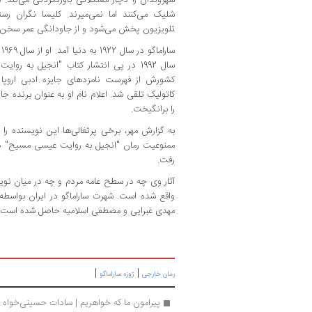
شلیک می‌کنند اما نمی‌میرند. کلیسا نگران رست
تلویزیون پخش می‌شود و از جاودانگی عمر سخن م
س
سال 1992 در پی انتشار کتاب "انجیل به 
کشورش از فهرست نامزدهای جایزه ادبی اروپ
را برانگیخت.
به گزارش مهر، برخی پرتغالی‌ها این نویسنده را خ
رفت.
آثار وی چه در سطح عامه مردم و چه در میان نویسن
واقع شده ‌است. شهرت ساراماگو در ایران بواسطه
مهدی غبرایی و مصطفی اسلامیه حاصل شده است.
|
|
رمان خارجی
ژوزه ساراماگو
پیرامون ما که خواهریم | سادات حسینی‌خواه