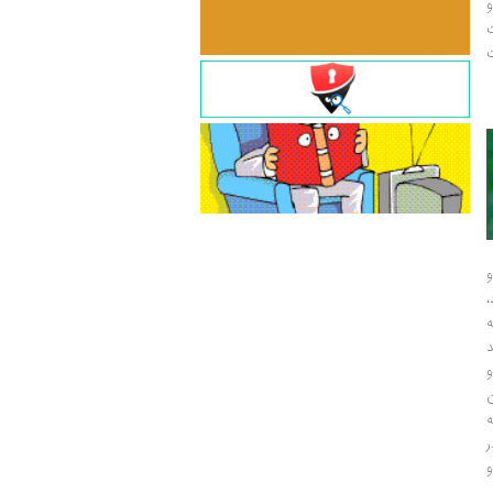
و
ت
ت
و
و
ر