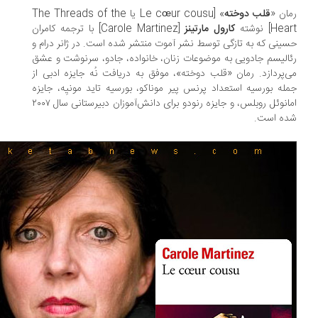
ان «
قلب دوخته
» [Le cœur cousu یا The Threads of the
He] نوشته
کارول مارتینز
[Carole Martinez] با ترجمه کامران
ینی که به تازگی توسط نشر آموت منتشر شده است. در ژانر درام و
الیسم جادویی به موضوعات زنان، خانواده، جادو، سرنوشت و عشق
‌پردازد. رمان «قلب دوخته‌»، موفق به دریافت نُه جایزه‌ ادبی از
له بورسیه‌ استعداد پرنس پیر موناکو، بورسیه‌ تاید مونیِه، جایزه‌
امانوئل روبلس، و جایزه رنودو برای دانش‌آموزان دبیرستانی سال ۲۰۰۷
ه است.