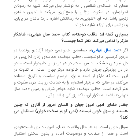
ان که افسانه‌ی شفاهی را به نوشتار بدل می‌کند. شبیه به رسولان
رالزمان، در سکوت، واژگان را جمع‌آوری می‌کند تا آخرین حلقه‌ی
جیر باشد. نام او، «تنهایی»، به رسالتش اشاره دارد: ماندن در پایان،
نوشتن برای آن‌که شاید نخواند.
یاری گفته اند «قلب دوخته»، کتاب «صد سال تنهایی»؛ شاهکار
رکز را تداعی می‌کند. نظر شما چیست؟
ر «
صد سال تنهایی
»، حماسه‌ی خانواده‌ی خوزه آرکادیو بوئندیا در
ه‌ی گرمسیر ماکوندوست، «قلب دوخته» حماسه‌ی زنان نخ‌ریس در
 غبارهای خشک اندلس است. در هر دو، زمان دایره‌وار است، جادو
 دل روزمرگی جریان دارد و خانواده مرکز جهان است. اما تفاوت در
ن است که مارکز از استعاره برای ترسیم سیاست و تاریخ استفاده
‌کند، در حالی که مارتینز استعاره را به خدمت روایت درد، سکوت و
ر گرفته است. «قلب دوخته» شاید خواهرِ شرقی و زمینیِ «صد سال
هایی» باشد؛ نه تکرار آن، بلکه پژواکی زنانه از آن.
در فضای ادبی امروز جهان و انسان امروز از آثاری که چنین
تند و سهل خوان نیستند (نمی گویم سخت خوان) استقبال می
د؟
ال خوبی است. به هر حال واقعیت دنیای امروز، دنیای فست‌فودی
ت و همه از مطالب و موضوعات آماده و بدون سختی استقبال