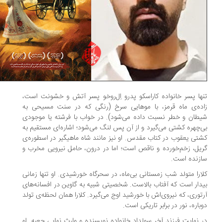
ها پسر خانواده کاراسکو پدرو اِل‌روخو پسر آتش و خشونت است،
ده‌ی ماه قرمز، با موهایی سرخ (رنگی که در سنت مسیحی به
طان و خطر نسبت داده می‌شود). در خواب با فرشته یا موجودی
‌چهره کشتی می‌گیرد و از آن پس لنگ می‌شود؛ اشاره‌ای مستقیم به
تی یعقوب در کتاب مقدس. او نیز مانند شاه ماهیگیر در اسطوره‌ی
یل، زخم‌خورده و ناقص است؛ اما در درون، حامل نیرویی مخرب و
زنده است.
ارا متولد شب زمستانی بی‌ماه، در سحرگاه خورشیدی. او تنها زمانی
دار است که آفتاب بالاست. شخصیتی شبیه به گاوین در افسانه‌های
توری، که نیروی‌اش با خورشید اوج می‌گیرد. کلارا همان لحظه‌ی تولد
باره، نور در برابر تاریکی است.
 نهایت فرزند آخر سولداد خانواده نویسنده و وارث نهایی جعبه. او