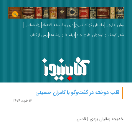
ان خارجی
داستان کوتاه
تاریخ
دین و فلسفه
اقتصاد
روانشناسی
ر
کودک و نوجوان
طرح جلد
فیلم
طنز
ریشه‌ها
پس از کتاب
قلب دوخته در گفت‌وگو با کامران حسینی
12 خرداد 1404
یجه زمانیان یزدی | قدس