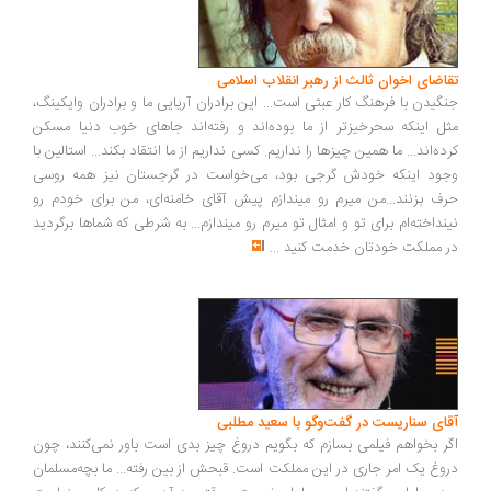
اضای اخوان ثالث از رهبر انقلاب اسلامی
گیدن با فرهنگ کار عبثی است... این برادران آریایی ما و برادران وایکینگ،
ل اینکه سحرخیزتر از ما بوده‌اند و رفته‌اند جاهای خوب دنیا مسکن
ده‌اند... ما همین چیزها را نداریم. کسی نداریم از ما انتقاد بکند... استالین با
ود اینکه خودش گرجی بود، می‌خواست در گرجستان نیز همه روسی
ف بزنند...من میرم رو میندازم پیش آقای خامنه‌ای، من برای خودم رو
نداخته‌ام برای تو و امثال تو میرم رو میندازم... به شرطی که شماها برگردید
 مملکت خودتان خدمت کنید
...
ای سناریست در گفت‌وگو با سعید مطلبی
ر بخواهم فیلمی بسازم که بگویم دروغ چیز بدی است باور نمی‌کنند، چون
وغ یک امر جاری در این مملکت است. قبحش از بین رفته... ما بچه‌مسلمان