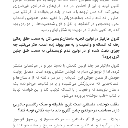
ت. مترجم باید همزمان دقت کند که ترجمه به نثر متعارف فارسی
لیل نیابد و نیز از افتادن در دام اغراق‌های شاعرانه‌ی غیرضروری
هیز کند. گاه متن ترجمه را با صدای بلند می‌خواندم تا اگر تاثیر متن
لی را نداشته باشد، جمله‌بندی‌اش را تغییر دهم. همچنین انتخاب
ن، بخصوص در گفتگوها و نقل و قول شخصیت‌ها، از مواردی بود
 بارها تغییر دادم تا در نهایت به شکل نهایی رسید.
رول مارتینز در اولین تجربه داستان‌نویسی‌اش به سمت خلق رمانی
ته که افسانه و واقعیت را به هم پیوند زده است. فکر می‌کنید چه
زی باعث شده او در اولین قدم نویسندگی به سمت خلق چنین
ری برود؟
رول مارتینز هر چند اولین کتابش را نسبتا دیر و در میانسالی منتشر
ده، اما از نوجوانی مدام به نوشتن مشغول بوده است. مطابق روایت
دش از همان جوانی این اندیشه را در سر داشته که از داستان‌ها و
سانه‌هایی که مادربزرگش می‌شنیده و یا در کتاب‌ها می‌خوانده یک
ستان بنویسد که واقعیت را با افسانه ترکیب کند و این خواسته نهایتا
 کتاب «قلب دوخته» برآورده می‌شود.
لب دوخته» داستانی است نثری شاعرانه و سبک رئالیسم جادویی
رد. مخاطب در خواندن چنین آثاری باید به چه نکاتی توجه کند؟
خلاف بسیاری از آثار داستانی معاصر که معمولا زبانی سهل الوصول
ار می‌گیرند و به شکلی مستقیم و خیلی صریح و ساده خواننده را