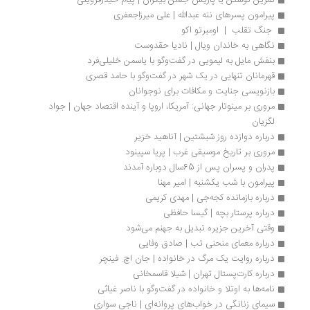
تمرین نوشتن یا پاریس جشن بیکران | پیام حیدرقزوینی
پیرامون پسرهای ننه عبدالله | علی میرزاجعفری
 جنگ تقلب  |  اومبرتو اکو
نگاهی به خاندان ویال | نادیا حقدوست
بنفش مایل به‌ لیمویی در گفت‌وگو با یاسمن خلیلی‌فرد
قهرمانان تنهایی در یک شهر در گفت‌وگو با حامد قصری
بازنویسی جنایت و مکافات برای نوجوانان
مروری بر مینوتار جهانی‮‬‏‫: آمریکا، اروپا و آینده اقتصاد جهان | جواد 
لگزیان
درباره دوازده روز شبشتین | آناهید خزیر
مروری بر تاریخ موسیقی غرب | پریا سپینود
پدران و پسران پس از 65سال دوباره آمدند
پیرامون با شب یکشنبه | امیر مهنا
درباره بازمانده کجه‌جی | مهدی کریمی
درباره پرستار بچه | گیسا حافظی
وقتی آخرین جزیره تبدیل به جهنم می‌شود
درباره معمای منحنی تب | صادق وفایی
درباره روایت یک مرگ در خانواده | جان اچ. فینچر
درباره کارت‌پستال تهران | شیلا قاسمخانی
نامه‌ها به اوتلا و خانواده در گفت‌وگو با ناصر غیاثی
سیمای زنانگی در خواب‌های پروانه‌ای | ناجی سواری