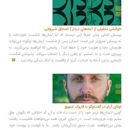
انشی تحلیلی از آینه‌های دردار | اسحاق شیروانی
سش اصلی رمان صرفاً این نیست که آیا آرمان‌ها شکست خورده‌اند یا
.پرسش عمیق‌تر این است: انسان پس از شکست آرمان‌ها چگونه می‌تواند
چنان معنا و هویت خود را حفظ کند؟... پاسخی که ابراهیم برمی‌گزیند، نه
روزی است و نه تسلیم. او راهی دیگر را انتخاب می‌کند: پذیرفتن شکست
ریخی، بدون آنکه به خیانت، گریز از واقعیت یا انکار زندگی پناه ببرد
...
ونای آرام در گفت‌وگو با فاروک شهیچ
یی انسان‌ها ترمزِ خود را از دست داده‌اند و آن کُدِ اخلاقی که نگهبان عقل
یم بود، فروریخته است. در دنیای امروز، همه می‌خواهند فاشیست باشند؛
نی می‌خواهند نفرت، محورِ زندگی‌شان باشد... ما با گوشت و پوست خود