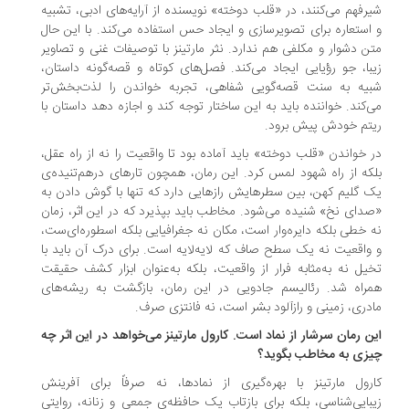
رفهم می‌کنند، در «قلب دوخته» نویسنده از آرایه‌های ادبی، تشبیه
استعاره برای تصویرسازی و ایجاد حس استفاده می‌کند. با این حال
ن دشوار و مکلفی هم ندارد. نثر مارتینز با توصیفات غنی و تصاویر
با، جو رؤیایی ایجاد می‌کند. فصل‌های کوتاه و قصه‌گونه داستان،
یه به سنت قصه‌گویی شفاهی، تجربه خواندن را لذت‌بخش‌تر
‌کند. خواننده باید به این ساختار توجه کند و اجازه دهد داستان با
تم خودش پیش برود.
 خواندن «قلب دوخته» باید آماده بود تا واقعیت را نه از راه عقل،
که از راه شهود لمس کرد. این رمان، همچون تارهای درهم‌تنیده‌ی
 گلیم کهن، بین سطرهایش رازهایی دارد که تنها با گوش دادن به
دای نخ» شنیده می‌شود. مخاطب باید بپذیرد که در این اثر، زمان
 خطی بلکه دایره‌وار است، مکان نه جغرافیایی بلکه اسطوره‌ای‌ست،
واقعیت نه یک سطح صاف که لایه‌لایه است. برای درک آن باید با
یل نه به‌مثابه فرار از واقعیت، بلکه به‌عنوان ابزار کشف حقیقت
راه شد. رئالیسم جادویی در این رمان، بازگشت به ریشه‌های
دری، زمینی و رازآلود بشر است، نه فانتزی صرف.
ن رمان سرشار از نماد است. کارول مارتینز می‌خواهد در این اثر چه
زی به مخاطب بگوید؟
رول مارتینز با بهره‌گیری از نمادها، نه صرفاً برای آفرینش
بایی‌شناسی، بلکه برای بازتاب یک حافظه‌ی جمعی و زنانه، روایتی