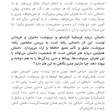
تعاری از سرنوشت، قدرت، و انتقال میراث شکل می‌دهد. او به
اطب یادآوری می‌کند که هر دوخت، هر رنگ، هر جعبه‌ی پنهان،
ستانی دارد که به هزاران سال پیش برمی‌گردد. او نمی‌خواهد چیزی را
فاً روایت کند، بلکه می‌خواهد مخاطب را به گونه‌ای درگیر کند که
یی خود نیز وارث آن جعبه‌ی مخفی‌ست، و باید تصمیم بگیرد: آیا
ن میراث را بپذیرد یا آن را بازنویسی کند؟
ستان درباره فرسکیتا کاراسکو و سرنوشت دختران و فرزندان
ست. این اثر داستانی زنانه است به بررسی مضامین زنانه،
نوشت، عشق و تأثیر عمیق حافظه و ارث می‌پردازد. داستان
چنین درباره هنر خیاطی است که شخصیت داستان می‌تواند با
ن هنرش سرنوشت‌ها، رویاها و حتی زندگی‌ها را به هم دوخته و
وند دهد. چرا مارتینز چنین نگاهی به این هنر دارد؟
ای مارتینز، خیاطی فقط سوزن و نخ نیست؛ نوعی آفرینش جهان
ت، همان‌گونه که در اسطوره‌ها الهه‌ها با نخ سرنوشت انسان‌ها را
‌بافتند. خیاطی در این رمان، زبان مادری زنان است؛ زبانی که در
وت، در شب، در حاشیه‌ها، اما با قدرتی خدایی سخن می‌گوید.
اطی یعنی ساختن، ترمیم کردن، پیوند زدن، و حتی زنده کردن.
اسکیتا با سوزنش نه فقط پارچه، که صورت، صدا، خاطره، و عشق را
زسازی می‌کند. خیاطی نزد مارتینز همان نویسندگی‌ست، همان کنش
ینده و آفرینش‌گر.