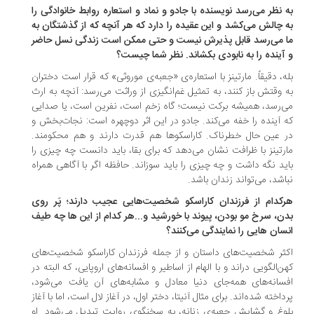
 نظر می‌رسد نویسنده با جادو و نماد و استعاره روابط خانوادگی را
 چالش می‌کشد و این عقیده را دارد که هر آنچه که از گذشتگان به
 می‌رسد قابل پذیرش نیست و حتی ممکن است زندگی نسل حاضر
آینده را به نابودی بکشاند. نظر شما چیست؟
ه، دقیقاً. مارتینز با استعاره‌ی «جعبه‌ی موروثی» که قرار است دختران
 وقتش باز کنند، به تمثیل غم‌انگیزی از وراثت می‌رسد: آنچه به ارث
‌رسد، همیشه برکت نیست؛ گاه زخم است، نفرین است، یا صدایی
 آینده را خفه می‌کند. جادو در این اثر دوچهره است: نجات‌بخش و
 عین حال خطرناک. کاراسکوها هم قدرت دارند و هم محکومند.
رتینز با ظرافت نشان می‌دهد که برای بقا، باید دانست چه چیزی را
ید نگه داشت و چه چیزی را باید سوزاند. حافظه اگر با آگاهی همراه
اشد، می‌تواند زندان باشد.
کدام از فرزندان کاراسکو شخصیت‌هایی عجیب دارند؛ پَر روی
ن، سرخ مو بودن، پیوند با خورشید و...هر کدام از این ها چه طیف
سان هایی را نمایندگی می‌کنند؟
ثر شخصیت‌های داستان و از جمله فرزندان کاراسکو شخصیت‌های
ن‌الگویی دراند و با الهام از اساطیر و افسانه‌های اروپایی، که البته در
سانه‌های همه‌جای دنیا معادل‌ و مشابه‌های آن یافت می‌شود،
داخته شده‌اند. برای مثال آنیتا، دختر اول، در آغاز لال است، اما با آغاز
وغ و گشایش جعبه‌ی زنانه، به سخنگوی روایت تبدیل می‌شود. او