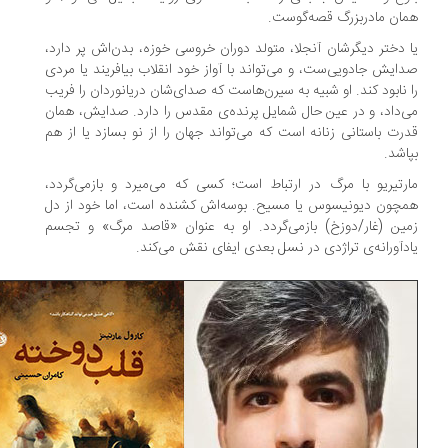
ان مادربزرگ قصه‌گوست.
 دختر دیگرشان آنجلا، متولد دوران خروسی خوزه، بدن‌اش پر دارد،
ایش جادویی‌ست، و می‌تواند با آواز خود انقلاب بیافریند یا مردی
 نابود کند. او شبیه به سیرن‌هاست که صدای‌شان دریانوردان را فریب
‌داد، و در عین حال شمایل پرنده‌ی مقدس را دارد. صدایش، همان
رت باستانی زنانه است که می‌تواند جهان را از نو بسازد یا از هم
اشد.
رتیریو با مرگ در ارتباط است؛ کسی که می‌میرد و بازمی‌گردد،
چون دیونیسوس یا مسیح. بوسه‌اش کشنده است، اما خود از دل
ین (غار/دوزخ) بازمی‌گردد. او به عنوان «قاصد مرگ» و تجسم
دآورانه‌ی تراژدی در نسل بعدی ایفای نقش می‌کند.