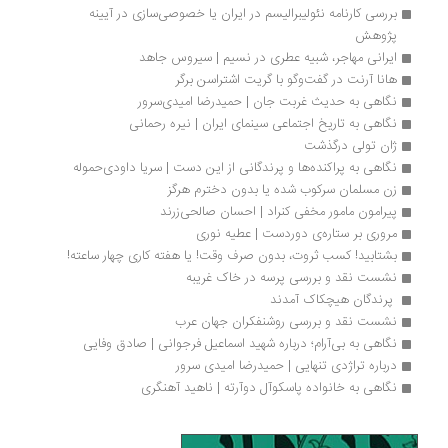
بررسی کارنامه نئولیبرالیسم در ایران یا خصوصی‌سازی در آیینه 
پژوهش
ایرانی مهاجر، شبیه عطری در نسیم | سیروس جاهد
هانا آرنت در گفت‌وگو با گریت اشتراسن برگر
نگاهی به حدیث غربت جان | حمیدرضا امیدی‌سرور
نگاهی به تاریخ اجتماعی سینمای ایران | نیره رحمانی
ژان تولی درگذشت
نگاهی به پراکنده‌ها و پرندگانی از این دست | سریا داودی‌حموله
زن مسلمان سرکوب شده یا بدون دخترم هرگز
پیرامون مامور مخفی کنراد | احسان صالحی‌زرند
مروری بر ستاره‌ی دوردست | عطیه نوری
بشتابید! کسب ثروت، بدون صرف وقت! یا هفته کاری چهار ساعته!
نشست نقد و بررسی پرسه در خاک غریبه
 پرندگان هیچکاک آمدند 
نشست نقد و بررسی روشنفکران جهان عرب
نگاهی به بی‌آرام؛ درباره شهید اسماعیل فرجوانی | صادق وفایی
درباره تراژدی تنهایی | حمیدرضا امیدی سرور
نگاهی به خانواده پاسکوآل دوآرته | ناهید آهنگری