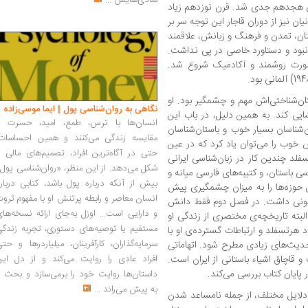
شادی‌هایش
...
قرن هجدهم جدی شد. قرن نوزدهم زیاد
ان نیز از دوران قاجار این توجه سر بر
تان، تمدن و فرهنگ و زبانش، علاقمند
نبود و دستاورد خاصی در پی نداشت.
‌صورت روشمند و آکادمیک شروع شد.
‌شناختی‌اش مهم و چشمگیر بود. او
نگاهی به روان‌شناسی پول | ایما موسی‌زاده
ایی کند. به همین دلیل، در باب این
انسان‌ها با ترس، طمع، امید، حسرت و
‌شناسان بسیار خوب و باستان‌شناسان
مقایسه زندگی می‌کنند و همین احساسات،
س خوب را می‌توان یاد کرد که در عین
حتی در آگاه‌ترین افراد، تصمیم‌های مالی ر
لد چندین کار در زبان‌شناسی ایرانی
شکل می‌دهد. از این منظر، «روان‌شناسی پول
رسی باستان، و کتیبه‌های فارسی میانه و
بیش از آنکه درباره پول باشد، کتابی دربار
ن حوزه‌ها را به میزان چشمگیری پیش
انسان معاصر و رابطه پرتنش او با مفهوم ثرو
اگونی داشت. در فصل دوم فقط دانش
و دارایی است... اوزل به‌جای ارائه نسخه‌ها
 البته تاریخچه‌ی مختصری از زندگی او
مستقیم یا توصیه‌های دستوری، تجربه زندگی
 هرتسفلد و ارتباطات گسترده‌ی او با
سرمایه‌گذاران، کارآفرینان، میلیاردرها و حت
حدیث‌های زیادی مطرح شود. اتهاماتی
 و قاچاق اشیاء باستانی از ایران است.
افراد عادی را روایت می‌کند و از دل این
پایان کتاب بررسی می‌کند.
داستان‌ها روایت خود را برمی‌سازد و بحث ر
به پیش می‌راند
...
ه دلایل مختلف، از جمله نامساعد شدن