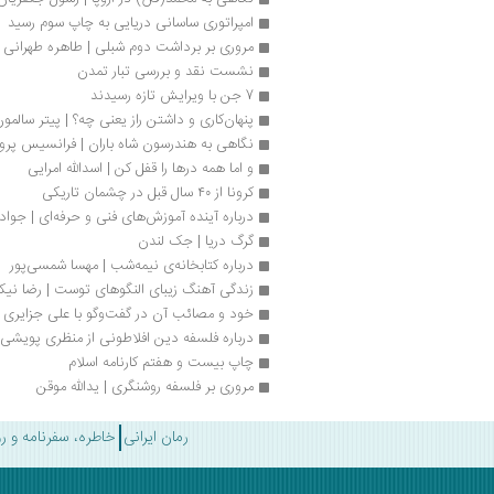
امپراتوری ساسانی دریایی به چاپ سوم رسید
مروری بر برداشت دوم شبلی | طاهره طهرانی
نشست نقد و بررسی تبار تمدن
7 جن با ویرایش تازه رسیدند
پنهان‌کاری و داشتن راز یعنی چه؟ | پیتر سالمو
نگاهی به هندرسون شاه باران | فرانسیس پروز
و اما همه درها را قفل کن | اسدالله امرایی
کرونا از ۴۰ سال قبل در چشمان تاریکی
درباره آینده آموزش‌های فنی و حرفه‌ای | جواد
گرگ دریا | جک لندن
درباره کتابخانه‌ی نیمه‌شب | مهسا شمسی‌پور
زندگی آهنگ زیبای النگوهای توست | رضا نیکو
خود و مصائب آن در گفت‌وگو با علی جزایری
درباره فلسفه دین افلاطونی از منظری پویش
چاپ بیست و هفتم کارنامه اسلام
مروری بر فلسفه روشنگری | یدالله موقن
رمان ایرانی
خاطره، سفرنامه و ر