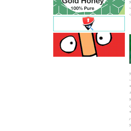
و
ت
ت
و
و
ر