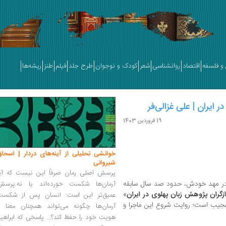
و فلسفه
اقتصاد
روانشناسی
شعر
کودک و نوجوان
طرح جلد
فیلم
طنز
ریشه‌ها
ر ایران | علی غزالی‌فر
19 فروردین 1403
خوانشی تحلیلی از آینه‌های دردار | اسحاق
شیروانی
پرسش اصلی رمان صرفاً این نیست که آیا
 در مهد خودش، حدود صد سال سابقه
آرمان‌ها شکست خورده‌اند یا نه.پرسش
ازگران پژوهش زبان پهلوی در ایران
»
عمیق‌تر این است: انسان پس از شکست
عجیب است؛ روایت شروع این ماجرا و
آرمان‌ها چگونه می‌تواند همچنان معنا و
هویت خود را حفظ کند؟... پاسخی که ابراهی