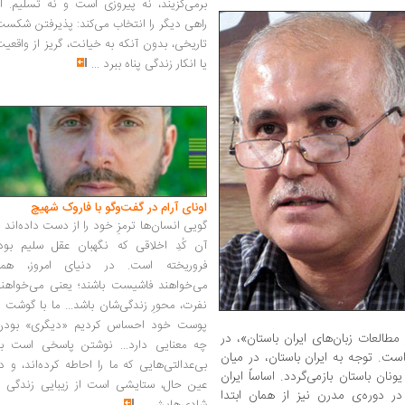
برمی‌گزیند، نه پیروزی است و نه تسلیم. ا
راهی دیگر را انتخاب می‌کند: پذیرفتن شکس
تاریخی، بدون آنکه به خیانت، گریز از واقعی
یا انکار زندگی پناه ببرد
...
اونای آرام در گفت‌وگو با فاروک شهیچ‭
گویی انسان‌ها ترمزِ خود را از دست داده‌اند 
آن کُدِ اخلاقی که نگهبان عقل سلیم بود،
فروریخته است. در دنیای امروز، همه
می‌خواهند فاشیست باشند؛ یعنی می‌خواهند
نفرت، محورِ زندگی‌شان باشد... ما با گوشت 
پوست خود احساس کردیم «دیگری» بودن
مطالعات زبان‌های ایران باستان»، در
چه معنایی دارد... نوشتن پاسخی است به
ت. توجه به ایران باستان، در میان
بی‌عدالتی‌هایی که ما را احاطه کرده‌اند، و د
نان باستان بازمی‌گردد. اساساً ایران
عین حال، ستایشی است از زیبایی زندگی و
ر دوره‌ی مدرن نیز از همان ابتدا