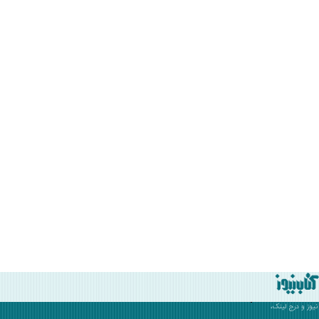
نیوز
و درج لینک،