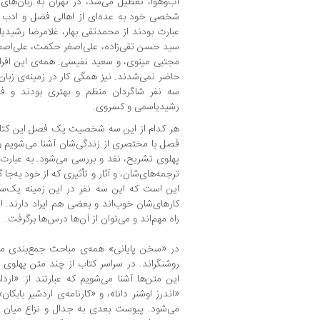
آب‌وهوا، تعطیل می‌شد، در تهران به زبان‌های 
شخصی خود به عده‌ای از اهالی فضل و ادب ز
عبارت بودند از محمدتقی بهار، غلامرضا رشیدی
سید حسن تقی‌زاده، علی‌اصغر حکمت، علی‌اصغر 
مجتبی مینوی، و سعید نفیسی. همه‌ی این افر
حاضر نمی‌شدند. نیز همگی کار در زمینه‌ی زبان پ
سه نفر شاگردان منظم و بهتری بودند و فعال
رشیدیاسمی و کسروی.
هر کدام از این سه شخصیت یک فصل این کتاب 
فصل با مختصری از زندگی‌شان آشنا می‌شویم و س
پهلوی تشریح، نقد و بررسی می‌شود. به عبارت د
ترجمه‌های‌شان، و آثار و تأثیری که از خود به‌ج
این است که این سه نفر در این زمینه یک‌س
کارهای‌شان خوب‌اند و بعضی هم ایراد دارند. 
راه مهم‌اند و می‌توان از آن‌ها درس‌ها برگرفت.
در «سخن پایانی» همه‌ی مباحث جمع‌بندی می
روشنگراند. در سراسر کتاب از چند متن پهلوی ب
این متن‌ها آشنا می‌شویم که عبارتند از: «ارداو
«اندرز اوشنر دانا»، و «کارنامه‌ی اردشیر بابک
می‌شود. پیوست بعدی به جدال و نزاع میان کس