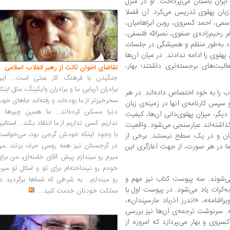
ایران باستان می‌پرداخت. او در منزل
بان پهلوی تدریس می‌کرد. آن فضلا
اسمی، احمد کسروی، روبن آبراهامیان،
رحیم‌‌زاده‌ی صفوی، نصرالله فلسفی،
اد به‌طور منظم و همیشگی در جلسات
هلوی را ادامه ندادند. در میان آن‌ها
یت‌های برجسته‌‌تری داشتند؛ بهار،
تقاضای اخوان ثالث از رهبر انقلاب اسلامی
جنگیدن با فرهنگ کار عبثی است... این
برادران آریایی ما و برادران وایکینگ، مثل اینک
را به خود اختصاص داده‌اند. در هر
سحرخیزتر از ما بوده‌اند و رفته‌اند جاهای خو
پس کارنامه‌ی آ‌نها در زمینه‌ی زبان
دنیا مسکن کرده‌اند... ما همین چیزها را
یگر، میزان پهلوی‌دانی آن‌ها، کیفیت
نداریم. کسی نداریم از ما انتقاد بکند... استالی
ا گذاشته‌اند عیارسنجی می‌شود. واقعیت
با وجود اینکه خودش گرجی بود، می‌خواست
ان و در یک سطح نیستند. برخی از
در گرجستان نیز همه روسی حرف بزنند...من
اما در هر صورت، از جهت آغازگری این
میرم رو میندازم پیش آقای خامنه‌ای، من برا
خودم رو نینداخته‌ام برای تو و امثال تو میر
‌شوند. سه پیوست کتاب نیز مهم و
رو میندازم... به شرطی که شماها برگردید د
ه‌کرات یاد می‌شود. در پیوست اول با
مملکت خودتان خدمت کنید
...
یرافنامه»، «اندرز آذرباد مارسپندان»،
ان». سرنوشت ترجمه‌ی آن‌ها نیز بررسی
روی و بهار می‌پردازد که امروزه از