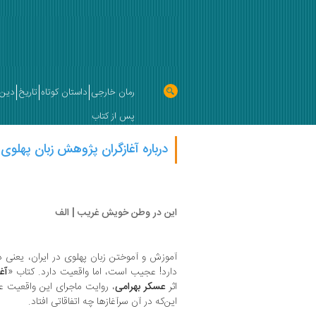
رمان خارجی
داستان کوتاه
تاریخ
دین 
پس از کتاب
درباره آغازگران پژوهش زبان پهلوی د
این در وطن خویش غریب | الف
آموزش و آموختن زبان پهلوی در ایران، یعنی
دارد! عجیب است، اما واقعیت دارد. کتاب «
آغ
اثر
عسکر بهرامی
، روایت ماجرای این واقعیت 
این‌که در آن سرآغازها چه اتفاقاتی افتاد.