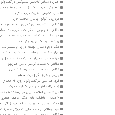
جهان داستانی کلاریس لیسپکتور در گفت‌وگو با 
گفت‌وگو با موسی غنی‌نژاد: سوسیالیستی که لی
نامزد کشیش | هریت بیچر استوو
مروری بر کوکو | پرنیان خجسته‌حال
نگاهی به تجاری‌سازی نوآوری | صالح سپهری‌فر 
نگاهی به جمهوری؛ حکومت مطلوب، مدل مطر
درباره کتاب سرگذشت اجتماعی خزینه در ایران
روزنامه حزب خران پرفروش شد
دفتر دوم داستان توسعه در ایران منتشر شد
 برای هفتمین بار چایت را من شیرین میکنم
مهدی نصیری، کیهان و سیدمحمد خاتمی | برشی
نگاهی به غنیمت کرمیار | رامین جهان‌پور
نگاهی به ماهبان | حمیدرضا شکارسری
پیرامون هیچ مگو | میلاد شاملو
گروه هنر ملی در گفت‌وگو با روح الله جعفری
زندگی‌نامه اخوان و سیر اشعار و افکارش
میراث علمی اسلام و ایران در ایستگاه هجدهم
7 کتاب از خاطرات زنانه جنگ | عاطفه جعفری
فوائد بی‌حیایی به روایت مولانا عبید زاکانی | ف
دیوان‌سالاری و نظام اداری در روزگار صفویه در 750 صفح
نگاهی به مح‍م‍د(ص‌) در اروپ‍ا | رسول جعفریان