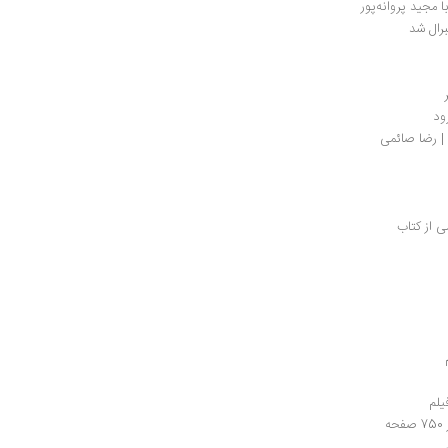
مجید پروانه‌پور
برال شد
ود
 | رضا صائمی
 از کتاب
یلم
ه