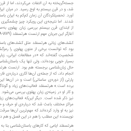
جسته‌گریخته به آن التفات می‌کردند، اما از 
شد، و در قرن بیستم به اوج رسید. در میان ایرانی
آورد. تحصیلکردگان آن زمان کم‌کم به ایران باس
شدند. اما نتیجه‌ی این رویکرد چیز چشمگیری 
از ابتدای قرن بیستم بررسی زبان پهلوی به
آغازگر این جریان مهم ارنست هرتسفلد (1879-1948) آلمانی بود.
کشف‌های زبانی هرتسفلد مثل کشف‌های باستان
بود که توانست برخی از متون پهلوی را رمزگش
شخصیت گفته‌اند که «در مطالعات ایرانی، زبان
بسیار خوبی بوده‌اند، ولی تنها یک باستان‌شنا
حال زبان‌شناسی برجسته هم بود. ارنست هرتسف
انجام داد، که از جمله‌ی آن‌ها آثاری درباره‌ی فا
پارتی (از دوره‌ی ساسانی) است و در آن‌ها ای
برده است.» هرتسفلد فعالیت‌های زیاد و گون
و کار او در زمینه‌ی زبان پهلوی بررسی می‌شود.
نیز ذکر شده است. دیگر این‌که فعالیت‌های زیاد
مراکز مختلف باعث شد که درباره‌ی او حرف و 
نیز به او وارد کرده‌اند که مهم‌ترین آن‌ها سرقت
نویسنده این مطلب را هم در این فصل و هم در 
هرتسفلد ایامی که کارهای باستان‌شناسی بنا ب