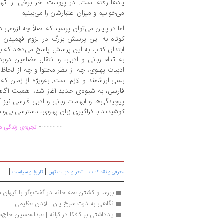
یادها رفته است. در پیوست آخر برخی از اتهام
می‌خوانیم و میزان اعتبارشان را می‌بینیم.
اما در پایان می‌توان پرسید که اصلاً چه لزومی 
کوتاه به این پرسش بزرگ در لزوم فهمیدن ز
ابتدای کتاب به این پرسش پاسخ می‌دهد که بخ
به تدام زبانی و ادبی، و انتقال مضامین دور
ادبیات پهلوی، چه از نظر محتوا و چه از لحاظ ز
بسی ارزشمند و لازم است. به‌ویژه از زمان که
فارسی، به شیوه‌ی جدید آغاز شد، اهمیت آگاه
پیچیدگی‌ها و ابهامات زبانی و ادبی فارسی نی
کوشیدند با فراگیری زبان پهلوی، دسترسی بی‌واسط
.
..............
تجربه‌ی زندگی دو
|
|
|
معرفی و نقد کتاب
شعر و ادبیات کهن
تاریخ و سیاست
بورسا و کشتن عمه خانم در گفت‌وگو با کیهان ب
نگاهی به ذرت سرخ یان | لادن عظیمی
یادداشتی بر کافکا در کرانه | عبدالحسین حاج‌س