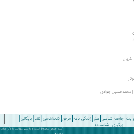
ن
 لگزیان
کار
ی | محمدحسین جوادی
وایت
جامعه شناسی
هنر
زندگی نامه
مرجع
کتابشناسی
نقد
بایگانی
پیگیری
شناسنامه
کلیه حقوق محفوظ است و بازنشر مطالب با ذکر
کتاب 
بلامانع .