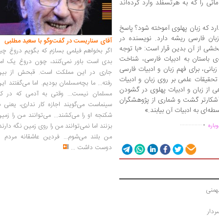
اتی را که به هرتسفلد وارد کرده‌اند
دارد که زبان پهلوی آموخته شود؟ پاسخ
بان فارسی ریشه دارد. نویسنده در
آقای سناریست در گفت‌وگو با سعید مطلبی
شی از آن بدین قرار است: «با توجه
اگر بخواهم فیلمی بسازم که بگویم دروغ چی
ه‌ی باستان به ادبیات فارسی، شناخت
بدی است باور نمی‌کنند، چون دروغ یک امر
بانی، برای فهم زبان و ادبیات فارسی
جاری در این مملکت است. قبحش از بین
 تحقیقات علمی بر روی زبان و ادبیات
رفته... ما بچه‌مسلمان بودیم. اما می‌گفتند ای
ی از زبان و ادبیات پهلوی در گشودن
مسلمان نیست... وقتی به آدمی که در کار
ز آشکارتر گشت و شماری از پژوهشگران
سینماست می‌گویند اجازه کار نداری، یعنی ب
ه‌ای به ادبیات آن بیابند.»
.
شکنجه او را می‌کشند... می‌توانند من را زمی
...............
بزنند اما نمی‌توانند من را روی زمین نگه دارند
باره
من بلند می‌شوم... فردین عاشقانه مردم را
دوست داشت
...
همنی
ردار