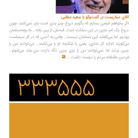
ای سناریست در گفت‌وگو با سعید مطلبی
ر بخواهم فیلمی بسازم که بگویم دروغ چیز بدی است باور نمی‌کنند، چون
وغ یک امر جاری در این مملکت است. قبحش از بین رفته... ما بچه‌مسلمان
دیم. اما می‌گفتند این مسلمان نیست... وقتی به آدمی که در کار سینماست
‌گویند اجازه کار نداری، یعنی با شکنجه او را می‌کشند... می‌توانند من را
ین بزنند اما نمی‌توانند من را روی زمین نگه دارند، من بلند می‌شوم...
دین عاشقانه مردم را دوست داشت
...