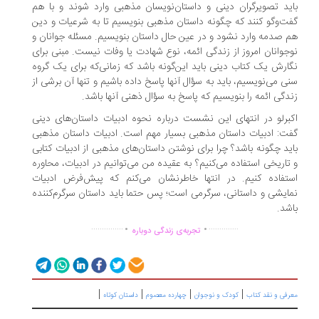
ید تصویرگران دینی و داستان‌نویسان مذهبی وارد شوند و با هم
ت‌وگو کنند که چگونه داستان مذهبی بنویسیم تا به شرعیات و دین
 صدمه وارد نشود و در عین حال داستان بنویسیم. مسئله جوانان و
جوانان امروز از زندگی ائمه، نوع شهادت یا وفات نیست. مبنی برای
ارش یک کتاب دینی باید این‌گونه باشد که زمانی‌که برای یک گروه
ی می‌نویسیم، باید به سؤال آنها پاسخ داده باشیم و تنها آن برشی از
دگی ائمه را بنویسیم که پاسخ به سؤال ذهنی آنها باشد.
برلو در انتهای این نشست درباره نحوه ادبیات داستان‌های دینی
ت: ادبیات داستان مذهبی بسیار مهم است. ادبیات داستان مذهبی
ید چگونه باشد؟ چرا برای نوشتن داستان‌های مذهبی از ادبیات کتابی
تاریخی استفاده می‌کنیم؟ به عقیده من می‌توانیم در ادبیات، محاوره
تفاده کنیم. در انتها خاطرنشان می‌کنم که پیش‌فرض ادبیات
ایشی و داستانی، سرگرمی است؛ پس حتما باید داستان سرگرم‌کننده
شد.
.
.
...............
..............
تجربه‌ی زندگی دوباره
|
|
|
|
رفی و نقد کتاب
کودک و نوجوان
چهارده معصوم
داستان کوتاه