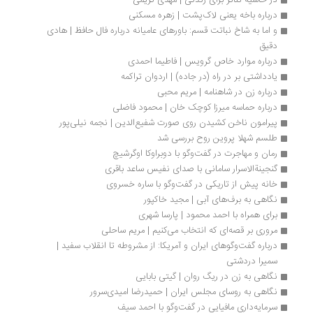
درباره باخه یعنی لاک‌پشت | زهره مسکنی
و اما به شاخ نباتت قسم: باور‌های عامیانه درباره فال حافظ | هادی 
دقیق
درباره موارد خاص گرویس | فاطیما احمدی
یادداشتی بر در راه (در جاده) | اردوان تراکمه
درباره زن در شاهنامه | مریم محبی
درباره حماسه میرزا کوچک خان | محمود فاضلی
پیرامون ناخن کشیدن روی صورت شفیع‌الدین | نجمه نیلی‌پور
طلسم شهلا پروين روح بررسی شد
رمان و مهاجرت در گفت‌وگو با دوبراوکا اوگرشیچ
گنجینةالاسرار سامانی با صدای نفیس ساعد باقری
خانه پیش از تاریکی در گفت‌وگو با ساره خسروی
نگاهی به برف‌های آبی | مجید خاکپور
برای همراه با احمد محمود | پارسا شهری
مروری بر قصه‌ای که انتخاب می‌کنیم | مریم ساحلی 
درباره گفت‌وگوهای ایران و آمریکا: از مشروطه تا انقلاب سفید | 
سمیرا دردشتی
نگاهی به زن در ریگ روان | گیتی بابایی
نگاهی به روسای مجلس ایران | حمیدرضا امیدی‌سرور
سرمایه‌داری مافیایی در گفت‌و‌گو با احمد سیف