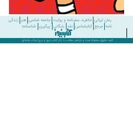
رمان ایرانی
خاطره، سفرنامه و روایت
جامعه شناسی
هنر
زندگی
نامه
مرجع
کتابشناسی
نقد
بایگانی
پیگیری
شناسنامه
کلیه حقوق محفوظ است و بازنشر مطالب با ذکر
کتاب نیوز
و درج لینک، بلامانع .