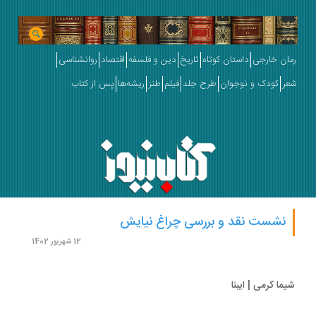
ان خارجی
داستان کوتاه
تاریخ
دین و فلسفه
اقتصاد
روانشناسی
ر
کودک و نوجوان
طرح جلد
فیلم
طنز
ریشه‌ها
پس از کتاب
نشست نقد و بررسی چراغ نیایش
12 شهریور 1402
ما کرمی | ایبنا