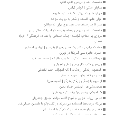
نشست نقد و بررسی کتاب لعاب
سالهای سگی | گونتر گراس
درباره هویت ایرانی اشرف | نیما شریفی
 زبان علم، فلسفه و شعر به روایت موحد 
سیر تا پیاز سینماجات عهد بوق برای نوجوانان
نشست نقد و بررسی پسامدرنیسم در ادبیات آلمانی‌زبان
مروری بر انقلاب فرانسه؛ جنگ طبقاتی یا تصادم فرهنگی؟ | فرزاد 
نعمتی
صنعت چاپ و نشر یک سال پس از رئیسی | آریامن احمدی
 نامزد جایزه ملی آمریکا در تهران
درحاشیه فلسفه زندگی زناشویی بالزاک | محمد صادقی
پیرامون کتاب دلواپسی | علی شروقی
 اسطوره زندگی زردشت | ژاله آموزگار، احمد تفضلی
پاسار در گفت‌وگو با مریم اسحاقی
اولمپیو یا زندگی ویکتور هوگو | آندره موروا
هخامنشی‌ها | اردشیر خدادادیان
خداجونم، چه‌جوری! چقدر تو مهربونی!
عباس زریاب خویی و شیخ قاسم مهاجر| رسول جعفریان
بی‌تا؛ درخت‌ها ایستاده می‌میرند در گفت‌وگو‌ با یاسمن خلیلی‌فرد
نقد و جریان‌های نقد در گفت‌وگو با احمد آرام
در حاشیه تئاتر برای زندگی | مهدی کریمی