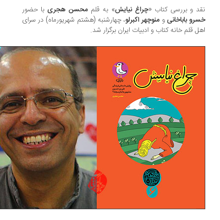
د و بررسی کتاب «
چراغ نیایش
» به قلم
محسن هجری
با حضور
رو باباخانی
و
منوچهر اکبرلو
، چهار‌شنبه (هشتم شهریورماه) در سرای
ل قلم خانه کتاب و ادبیات ایران برگزار شد.