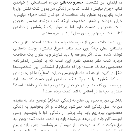
 ابتدای این نشست،
خسرو باباخانی
درباره احساسش از خواندن
اب «چراغ نیایش» گفت: کتاب در زندگی من بدون شک نقش اول را
رد؛ بنابراین به عنوان یک مخاطب از خواندن کتاب «چراغ نیایش»
لی خوشحال شدم، مخصوصا اینکه کتاب نوشته محسن هجری
ت. هجری را دوست دارم؛ اما به عنوان یک کارشناس از خواندن
اب لذت نبردم؛ چون این مدل کارها را نمی‌پسندم.
 ادامه داد: بعضی از تعریف‌ها برایم جا نیفتاده است؛ مثلا روایت
ستانی یعنی چه؟ روی جلد کتاب «چراغ نیایش» روایت داستانی
شته شده است. اگر بخواهم با دید کلان‌تر و به عنوان یک مخاطب
باره کتاب نظر بدهم، نظرم این است که با نوشتن زندگی‌نامه
صومین مخالف هستم؛ چرا که داستان از کشمکش بین شخصیت‌ها
ل می‌گیرد. آیا هنگام داستان‌نویسی درباره ائمه(ع) ما اجازه نوشتن
ن کشمکش‌ها را داریم؟ هنگام خواندن این دست کتاب‌ها باید
رسیم، این کتاب‌ها چقدر در دینی‌ترشدن بچه‌ها تأثیر داشته است؟
در به بچه‌ها در آشنایی با ائمه کمک کرده است؟
باخانی درباره نحوه پرداختن به زندگی ائمه(ع) توضیح داد: به عقیده
 به اصل زندگی ائمه نمی‌شود پرداخت و اگر بخواهیم به زندگی
صومین بپردازیم باید یک برشی از زندگی آنها را بنویسیم. وقتی
یسندگان وارد این برهه می‌شوند باید به شدت دقت کنند؛ چون لبه
غ حرکت می‌کنند. درخت را از میوه آن می‌شناسند؛ یعنی باید ببینیم