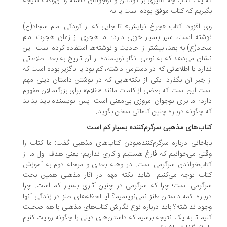
 یک کتاب چه تأثیری بر کودکان و نوجوانان داشته و آن‌وقت نتیجه
یریم که کتاب موفق بوده است یا نه.
 افزود: کتاب «چراغ نیایش» تا جایی که از کودکی امام سجاد(ع)
شته است، سیر بسیار خوبی دارد؛ اما هجری از زمان هجرت امام
اد(ع) به بعد، بیشتر از احادیث و نوشته‌ها استفاده کرده است. این
ان می‌دهد که به نوعی انگار نویسنده از آن تاریخ به بعد اطلاعاتی
ارد یا اطلاعاتی که در دسترس داشته، کم بود یا ناگزیر بوده است که
 خِیر آن بگذرد. یکی از نکته‌هایی که در نوشتن داستان دینی مهم
ت این است که بعضی از کلمات مانند «غلام» برای بزرگسالان مفهوم
رد؛ اما برای نوجوان امروزی بی‌معنی است. پس نویسنده باید بداند
 چگونه درباره چنین کلماتی سخن بگوید.
اب‌های مذهبی سرگرم‌کننده بسیار کم است
باخانی درباره سرگرم‌کننده‌بودن کتاب‌های مذهبی گفت: ما کتاب را
تی می‌خوانیم که فارغ هستیم و کاری نداریم؛ یعنی هدف اول ما از
اب‌خواندن سرگرمی است. در وهله بعدی و مرحله دوم به آموزش
اب توجه می‌کنیم. شاید نکته مهم در آثار مذهبی همین بحث
گرمی است؛ چرا که سرگرمی در چنین آثاری بسیار کم است. چرا
باره ائمه داستان طنز نمی‌نویسیم؟ آیا لحظه‌های طنز در زندگی آنها
ود نداشته؟ باید درباره نوع نگارش کتاب‌های مذهبی با هم صحبت
یم تا به یک نتیجه برسیم که داستان‌های دینی را چگونه روایت کنیم