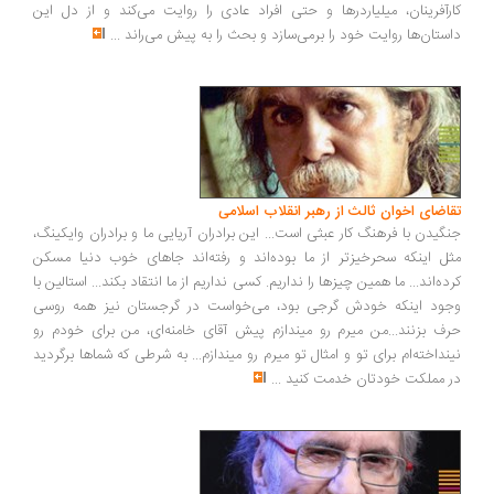
رآفرینان، میلیاردرها و حتی افراد عادی را روایت می‌کند و از دل این
ستان‌ها روایت خود را برمی‌سازد و بحث را به پیش می‌راند
...
اضای اخوان ثالث از رهبر انقلاب اسلامی
گیدن با فرهنگ کار عبثی است... این برادران آریایی ما و برادران وایکینگ،
ل اینکه سحرخیزتر از ما بوده‌اند و رفته‌اند جاهای خوب دنیا مسکن
ده‌اند... ما همین چیزها را نداریم. کسی نداریم از ما انتقاد بکند... استالین با
ود اینکه خودش گرجی بود، می‌خواست در گرجستان نیز همه روسی
ف بزنند...من میرم رو میندازم پیش آقای خامنه‌ای، من برای خودم رو
نداخته‌ام برای تو و امثال تو میرم رو میندازم... به شرطی که شماها برگردید
 مملکت خودتان خدمت کنید
...