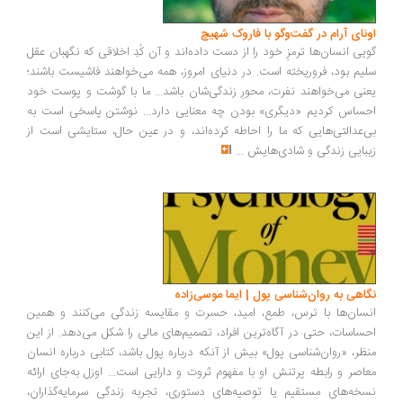
ونای آرام در گفت‌وگو با فاروک شهیچ
یی انسان‌ها ترمزِ خود را از دست داده‌اند و آن کُدِ اخلاقی که نگهبان عقل
یم بود، فروریخته است. در دنیای امروز، همه می‌خواهند فاشیست باشند؛
نی می‌خواهند نفرت، محورِ زندگی‌شان باشد... ما با گوشت و پوست خود
ساس کردیم «دیگری» بودن چه معنایی دارد... نوشتن پاسخی است به
‌عدالتی‌هایی که ما را احاطه کرده‌اند، و در عین حال، ستایشی است از
بایی زندگی و شادی‌هایش
...
اهی به روان‌شناسی پول | ایما موسی‌زاده
سان‌ها با ترس، طمع، امید، حسرت و مقایسه زندگی می‌کنند و همین
ساسات، حتی در آگاه‌ترین افراد، تصمیم‌های مالی را شکل می‌دهد. از این
ظر، «روان‌شناسی پول» بیش از آنکه درباره پول باشد، کتابی درباره انسان
اصر و رابطه پرتنش او با مفهوم ثروت و دارایی است... اوزل به‌جای ارائه
خه‌های مستقیم یا توصیه‌های دستوری، تجربه زندگی سرمایه‌گذاران،