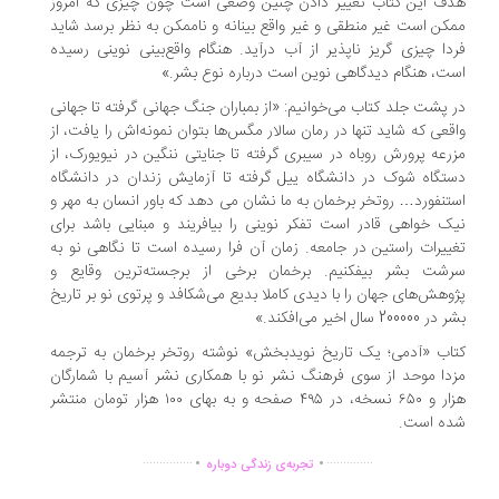
ف این کتاب تغییر دادن چنین وضعی است چون چیزی که امروز
کن است غیر منطقی و غیر واقع بینانه و ناممکن به نظر برسد شاید
دا چیزی گریز ناپذیر از آب درآید. هنگام واقع‌بینی نوینی رسیده
ت، هنگام دیدگاهی نوین است درباره نوع بشر.»
 پشت جلد کتاب می‌خوانیم: «از بمباران جنگ جهانی گرفته تا جهانی
قعی که شاید تنها در رمان سالار مگس‌ها بتوان نمونه‌اش را یافت، از
رعه پرورش روباه در سیبری گرفته تا جنایتی ننگین در نیویورک، از
تگاه شوک در دانشگاه ییل گرفته تا آزمایش زندان در دانشگاه
تنفورد… روتخر برخمان به ما نشان می دهد که باور انسان به مهر و
ک خواهی قادر است تفکر نوینی را بیافریند و مبنایی باشد برای
ییرات راستین در جامعه. زمان آن فرا رسیده است تا نگاهی نو به
رشت بشر بیفکنیم. برخمان برخی از برجسته‌ترین وقایع و
وهش‌های جهان را با دیدی کاملا بدیع می‌شکافد و پرتوی نو بر تاریخ
 200000 سال اخیر می‌افکند.»
اب «آدمی؛ یک تاریخ نویدبخش» نوشته روتخر برخمان به ترجمه
دا موحد از سوی فرهنگ نشر نو با همکاری نشر آسیم با شمارگان
هزار و ۶۵۰ نسخه، در ۴۹۵ صفحه و به بهای ۱۰۰ هزار تومان منتشر
ده است.
.
.
...............
..............
تجربه‌ی زندگی دوباره