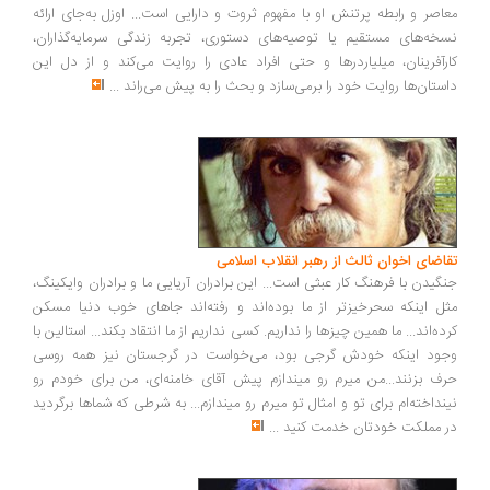
اصر و رابطه پرتنش او با مفهوم ثروت و دارایی است... اوزل به‌جای ارائه
خه‌های مستقیم یا توصیه‌های دستوری، تجربه زندگی سرمایه‌گذاران،
رآفرینان، میلیاردرها و حتی افراد عادی را روایت می‌کند و از دل این
ستان‌ها روایت خود را برمی‌سازد و بحث را به پیش می‌راند
...
اضای اخوان ثالث از رهبر انقلاب اسلامی
گیدن با فرهنگ کار عبثی است... این برادران آریایی ما و برادران وایکینگ،
ل اینکه سحرخیزتر از ما بوده‌اند و رفته‌اند جاهای خوب دنیا مسکن
ده‌اند... ما همین چیزها را نداریم. کسی نداریم از ما انتقاد بکند... استالین با
ود اینکه خودش گرجی بود، می‌خواست در گرجستان نیز همه روسی
ف بزنند...من میرم رو میندازم پیش آقای خامنه‌ای، من برای خودم رو
نداخته‌ام برای تو و امثال تو میرم رو میندازم... به شرطی که شماها برگردید
 مملکت خودتان خدمت کنید
...