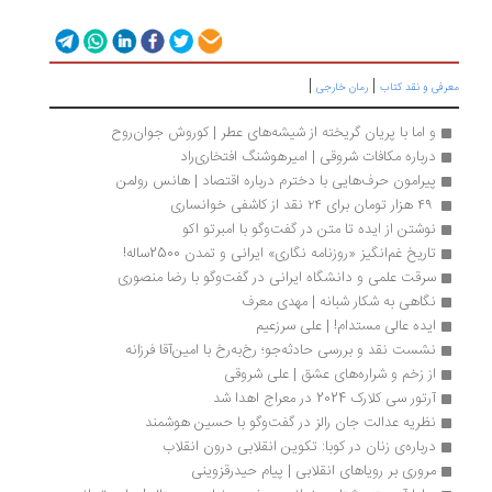
|
|
رفی و نقد کتاب
رمان خارجی
و اما با پریان گریخته از شیشه‌های عطر | کوروش جوان‌روح
درباره مکافات شروقی | امیرهوشنگ افتخاری‌راد
پیرامون حرف‌هایی با دخترم درباره اقتصاد | هانس رولمن
 ۴۹ هزار تومان برای ۲۴ نقد از کاشفی خوانساری
نوشتن از ایده تا متن در گفت‌وگو با امبرتو اکو
تاریخ غم‌انگیز «روزنامه نگاری» ایرانی و تمدن 2500ساله!
سرقت علمی و دانشگاه ایرانی در گفت‌وگو با رضا منصوری
نگاهی به شکار شبانه | مهدی معرف
ایده عالی مستدام! | علی سرزعیم
نشست نقد و بررسی حادثه‌جو؛ رخ‌به‌رخ با امین‌آقا فرزانه
از زخم و شراره‌های عشق | علی شروقی
آرتور سی کلارک 2024 در معراج اهدا شد
نظریه عدالت جان رالز در گفت‌وگو با حسین هوشمند
درباره‌ی زنان در کوبا: تکوین انقلابی درون انقلاب
مروری بر رویاهای انقلابی | پیام حیدرقزوینی