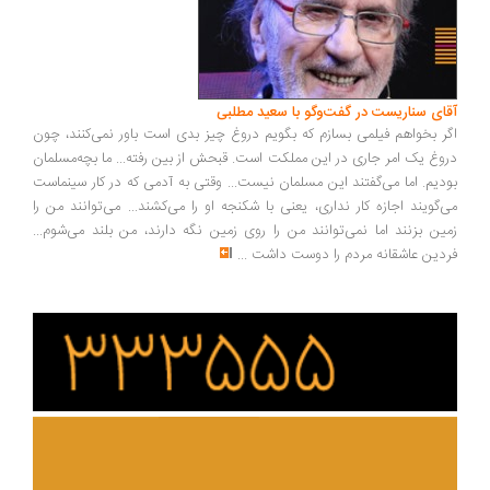
ای سناریست در گفت‌وگو با سعید مطلبی
ر بخواهم فیلمی بسازم که بگویم دروغ چیز بدی است باور نمی‌کنند، چون
وغ یک امر جاری در این مملکت است. قبحش از بین رفته... ما بچه‌مسلمان
دیم. اما می‌گفتند این مسلمان نیست... وقتی به آدمی که در کار سینماست
‌گویند اجازه کار نداری، یعنی با شکنجه او را می‌کشند... می‌توانند من را
ین بزنند اما نمی‌توانند من را روی زمین نگه دارند، من بلند می‌شوم...
دین عاشقانه مردم را دوست داشت
...