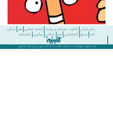
رمان ایرانی
خاطره، سفرنامه و روایت
جامعه شناسی
هنر
زندگی
نامه
مرجع
کتابشناسی
نقد
بایگانی
پیگیری
شناسنامه
کلیه حقوق محفوظ است و بازنشر مطالب با ذکر
کتاب نیوز
و درج لینک، بلامانع .