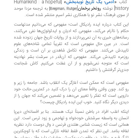
تاب
«
آدمی؛ یک تاریخ نویدبخش
»
[Humankind : a hopeful
hist] نوشته
روتخر برخمان
[
به ترجمه مزدا موحد
Bregman, Rutger]
 سوی فرهنگ نشر نو با همکاری نشر آسیم منتشر شده است.
ن کتاب درباره ایده رادیکال است؛ مفهومی که می‌دانیم مدتهاست
ام را ناآرام می‌کند، مفهومی که ادیان و ایدئولوژی‌ها نفی می‌کنند،
انه‌های خبری به آن نمی‌پردازند و از روایات تاریخ جهان زدوده شده
ت. در عین حال مفهومی است که تقریباً تمامی شاخه‌های علوم
ییدش می‌کنند. مفهومی که تکامل شاهدی بر آن است و زندگی
زمره تاییدش می‌کند. مفهومی که آن‌قدر در سرشت بشر نهادینه
ست که متوجه نمی‌شویم و از آن غفلت می‌کنیم. کاش شجاعت
ی‌تر گرفتنش را داشتیم.
هومی است که ممکن است آغازگر یک انقلاب باشد. جامعه را زیر و
 کند. چون وقتی واقعاً معنای آن را درک کنید در کمترین حالت خود
رویی است که تفکر را تغییر می‌دهد و تضمین می‌کند که جهان را از
دی دیگر نگاه کنید. خوب این ایده رادیکال چیست؟
نکه اغلب افراد در باطن نسبتاً نیک هستند. بنا بر افسانه‌ای دیرپا
سان به واسطه سرشتش خودخواه و تهاجمی و زود ترس است. این
انی است که زیست شناس هلندی فرنس د وال دوست دارد نظریه
افه بنامد. این نظر که تمدن فقط لفافه نازکی است که با کوچکترین
نگر فرو می‌پاشد. در واقعیت برعکسش حقیقت دارد وقتی بحران رخ