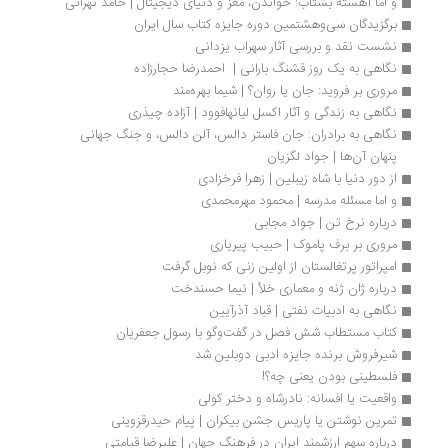
و اما آهسته بشتاب: خواندن، مغز و دنیای دیجیتال | حامد تهرانی
برگزیدگان سی‌وهشتمین دوره جایزه کتاب سال ایران
نشست نقد و بررسی آثار سهراب یزدانی
نگاهی به یک روز قشنگ بارانی |  احمدرضا حجارزاده
مروری بر فروید: جان یا روان؟ | شیما بهره‌مند 
نگاهی به زندگی و آثار اکسل لیانهافوود | آزاده چیذری 
نگاهی به برادران: جان فاستر دالس، آلن دالس، و جنگ جهانی 
پنهان آن‌ها | جواد لگزیان
از دور دنیا با شاه زیبلین | زهرا فرخزادی
و اما مسئله مدرسه | محمود مهرمحمدی
درباره نرخ تن | جواد مجابی
مروری بر برف پاموک | حبیب پیریاری
امپراتور پرتغالستان از اولین زنی که نوبل گرفت
درباره ژان ژنه و معماری خلأ | نیما حسندخت
نگاهی به ادبیات نفتی | قباد آذرآیین
کتاب مستطاب شش فصل در گفت‌وگو با رسول جعفریان
شیرفروش برنده جایزه ادبی دوبلین شد
فلسطینی بودن یعنی چه؟!
واقعیت یا افسانه‌: نادرشاه و دختر کولی
تمرین نوشتن یا پاریس جشن بیکران | پیام حیدرقزوینی
درباره سهم ارزشمند ایران در فرهنگ جهان | علیرضا قیامتی