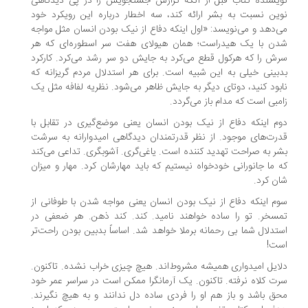
یسنده کتاب قبل از آنکه گزارش جستجویش را در پی دیدگاهی
ین نسبت به بشر ارائه کند، سه اخطار درباره این رویکرد خود
‌دهد و می‌نویسد: «اول اینکه دفاع از نیک بودن انسان مثل مواجه
دن با یک هیدراست؛ همان هیولای هفت سر اسطوره‌ای که هر
ش را که هرکول قطع می‌کرد به جایش دو سر رشد می‌کرد. کارکرد
بینی خیلی به این شبیه است. برای هر استدلال مردم گریزانه که
بود کنید، دوتای دیگر به جایش ظاهر می‌شود. نظریه لفافه مثل یک
مبی است که مدام باز می‌گردد.
م اینکه دفاع از نیک بودن انسان یعنی موضع‌گیری در تقابل با
رت‌های موجود. از نظر قدرتمندان دیدگاهی امیدوارانه به سرشت
ر به صراحت تهدید کننده است. یاغی‌گری. آشوبگری. تداعی می‌کند
 ما جانورانی خودخواه نیستیم که باید مهارشان کرد. مهار و میزان
ن کرد.
م اینکه دفاع از نیک بودن انسان یعنی مواجه شدن با طوفانی از
سخر. تو را ساده خواهند نامید. کند. کند ذهن. هر ضعفی در
تدلال شما بی رحمانه برملا خواهد شد. اساساً بدبین بودن راحت‌تر
ست!
ایل امیدواری همیشه مشروط‌اند. هیچ چیزی خراب نشده. تاکنون.
ت کلاه نرفته. تاکنون. یک آرمانگرا ممکن است در سراسر عمر خود
ق باشد و باز هم او را فردی ساده دل ندانند و به هیچ نگیرند.