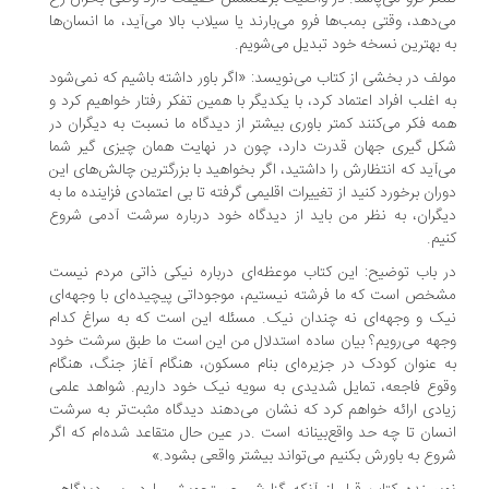
‌دهد، وقتی بمب‌ها فرو می‌بارند یا سیلاب بالا می‌آید، ما انسان‌ها
 بهترین نسخه خود تبدیل می‌شویم.
لف در بخشی از کتاب می‌نویسد: «اگر باور داشته باشیم که نمی‌شود
 اغلب افراد اعتماد کرد، با یکدیگر با همین تفکر رفتار خواهیم کرد و
ه فکر می‌کنند کمتر باوری بیشتر از دیدگاه ما نسبت به دیگران در
ل گیری جهان قدرت دارد، چون در نهایت همان چیزی گیر شما
‌آید که انتظارش را داشتید، اگر بخواهید با بزرگترین چالش‌های این
ران برخورد کنید از تغییرات اقلیمی گرفته تا بی اعتمادی فزاینده ما به
گران، به نظر من باید از دیدگاه خود درباره سرشت آدمی شروع
یم.
 باب توضیح: این کتاب موعظه‌ای درباره نیکی ذاتی مردم نیست
خص است که ما فرشته نیستیم، موجوداتی پیچیده‌ای با وجهه‌ای
ک و وجهه‌ای نه چندان نیک. مسئله این است که به سراغ کدام
هه می‌رویم؟ بیان ساده استدلال من این است ما طبق سرشت خود
 عنوان کودک در جزیره‌ای بنام مسکون، هنگام آغاز جنگ، هنگام
وع فاجعه، تمایل شدیدی به سویه نیک خود داریم. شواهد علمی
ادی ارائه خواهم کرد که نشان می‌دهند دیدگاه مثبت‌تر به سرشت
سان تا چه حد واقع‌بینانه است .در عین حال متقاعد شده‌ام که اگر
وع به باورش بکنیم می‌تواند بیشتر واقعی بشود.»