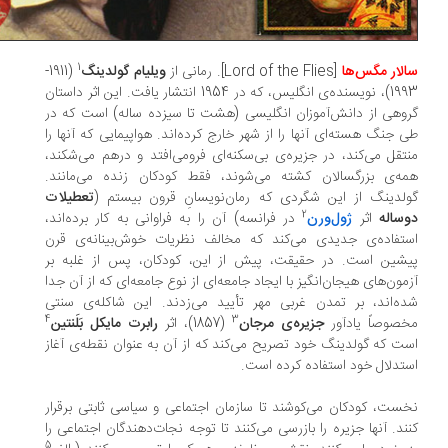
1
لار مگس‌ها
[Lord of the Flies]. رمانی از
ویلیام گولدینگ
(1911-
1993)، نویسنده‌ی انگلیس، که در 1954 انتشار یافت. این اثر داستان
وهی از دانش‌آموزان انگلیسی (هشت تا سیزده ساله) است که در
 جنگ هسته‌ای آنها را از شهر خارج کرده‌اند. هواپیمایی که آنها را
تقل می‌کند، در جزیره‌ی بی‌سکنه‌ای فرومی‌افتد و درهم می‌شکند،
ه‌ی بزرگسالان کشته می‌شوند، فقط کودکان زنده می‌مانند.
لدینگ از این شگردی که رمان‌نویسانِ قرون بیستم (
تعطیلات
2
ساله
اثر
ژول‌ورن
در فرانسه) آن را به فراوانی به کار برده‌اند،
تفاده‌ی جدیدی می‌کند که مخالف نظریات خوش‌بینانه‌ی قرن
شین است. در حقیقت، پیش از این، کودکان، پس از غلبه بر
مون‌های هیجان‌انگیز با ایجاد جامعه‌ای از نوع جامعه‌ای که از آن جدا
ه‌اند، بر تمدن غربی مهر تأیید می‌زدند. این شاکله‌ی سنتی
4
3
صوصاً یادآور
جزیره‌ی مرجان
(1857)، اثر
رابرت مایکل بَلَنتین
ت که گولدینگ خود تصریح می‌کند که از آن به عنوان نقطه‌ی آغاز
تدلال خود استفاده کرده است.
ست، کودکان می‌کوشند تا سازمان اجتماعی و سیاسی ثابتی برقرار
ند. آنها جزیره را بازرسی می‌کنند تا توجه نجات‌دهندگان اجتماعی را
5