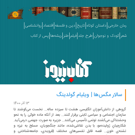
ان خارجی
داستان کوتاه
تاریخ
دین و فلسفه
اقتصاد
روانشناسی
ر
کودک و نوجوان
طرح جلد
فیلم
طنز
ریشه‌ها
پس از کتاب
سالار مگس‌ها | ویلیام گولدینگ
13 آذر 1400
وهی از دانش‌آموزان انگلیسی هشت تا سیزده ساله... نخست می‌کوشند تا
زمان اجتماعی و سیاسی ثابتی برقرار کنند... بعد از آنکه ماده خوکی را به نحو
شتناکی می‌کشند توتمی تأسیس می‌کنند... جزیره به صورت جهنمی درمی‌آید.
ارچیانِ ژولیده‌مو، با بدن نقاشی‌شده، مانند جنگجویان، مسلح به نیزه و
نه‌ی خون... قصه قابل تفسیرهای مختلف (فرویدی، جامعه‌شناختی و