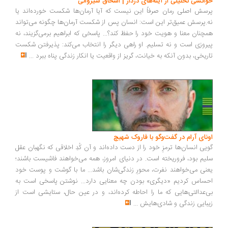
انشی تحلیلی از آینه‌های دردار | اسحاق شیروانی
سش اصلی رمان صرفاً این نیست که آیا آرمان‌ها شکست خورده‌اند یا
.پرسش عمیق‌تر این است: انسان پس از شکست آرمان‌ها چگونه می‌تواند
چنان معنا و هویت خود را حفظ کند؟... پاسخی که ابراهیم برمی‌گزیند، نه
روزی است و نه تسلیم. او راهی دیگر را انتخاب می‌کند: پذیرفتن شکست
ریخی، بدون آنکه به خیانت، گریز از واقعیت یا انکار زندگی پناه ببرد
...
ونای آرام در گفت‌وگو با فاروک شهیچ
یی انسان‌ها ترمزِ خود را از دست داده‌اند و آن کُدِ اخلاقی که نگهبان عقل
یم بود، فروریخته است. در دنیای امروز، همه می‌خواهند فاشیست باشند؛
نی می‌خواهند نفرت، محورِ زندگی‌شان باشد... ما با گوشت و پوست خود
ساس کردیم «دیگری» بودن چه معنایی دارد... نوشتن پاسخی است به
‌عدالتی‌هایی که ما را احاطه کرده‌اند، و در عین حال، ستایشی است از
بایی زندگی و شادی‌هایش
...