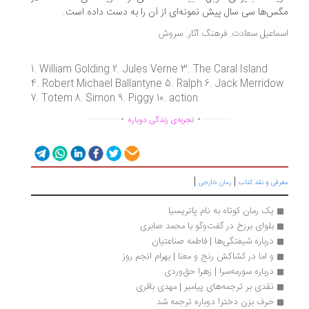
س‌ها سی سال پیش نمونه‌ای از آن را به دست داده است.
ماعیل سعادت. فرهنگ آثار. سروش
1. William Golding 2. Jules Verne 3. The Caral Island
4. Robert Michael Ballantyne 5. Ralph 6. Jack Merrido
7. Totem 8. Simon 9. Piggy 10. action
.
.
...............
..............
تجربه‌ی زندگی دوباره
|
|
رفی و نقد کتاب
رمان خارجی
یک رمان کوتاه به نام پاتریسیا
بلوای برزخ در گفت‌وگو با محمد صابری
درباره شیفتگی‌ها | فاطمه صناعتیان
و اما در کشاکش رنج و معنا | بهرام انجم روز
درباره سورمه‌سرا | زهرا حق‌وردی
نقدی بر ترجمه‌های پیامبر | مهدی باقری
حرف بزن دختر! دوباره ترجمه شد