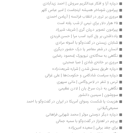
درباره آرا و افکار عبدالکریم سروش | احمد زیدآبادی
پیرامون شوماخر همیشه اینجاست | امیر عباس کلهر
مروری بر ترور در انقلاب فرانسه | آریامن احمدی
۲۵ هزار دلار برای نیمی از شب رفته است
پیرامون تصویر دریان گری | شریف شیرزاد
یادداشتی بر ول کنید اسب مرا | حسن فریدی
شتابان زیستن در گفت‌وگو با آسوله مرادی
انسان در شعر معاصر یا درک حضور دیگری
نگاهی به سه‌گانه‌ی نیویورک |محمود رضایی
مروری بر خانه‌ی شادی | صبا صحبتی
درباره طریق بسمل شدن | شراره شریعت‌زاده
درباره سیاست شادکامی و حکومت‌ها | علی غزالی
ترس و تنفر در لاس‌وگاس | مانی سپهری
نگاهی به ذرت سرخ یان | لادن عظیمی
سووشون | سیمین دانشور
هزیمت یا شکست رسوای آمریکا در ایران در گفت‌وگو با احمد 
سمیعی‌گیلانی
درباره دیگر دوستی موثر | محمد شهرابی فراهانی
پرچم در اهتزاز در گفت‌وگو با سمیه جمالی
برای جغد برفی | سعیده امین‌زاده