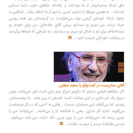
ل اینکه سحرخیزتر از ما بوده‌اند و رفته‌اند جاهای خوب دنیا مسکن
ده‌اند... ما همین چیزها را نداریم. کسی نداریم از ما انتقاد بکند... استالین با
ود اینکه خودش گرجی بود، می‌خواست در گرجستان نیز همه روسی
ف بزنند...من میرم رو میندازم پیش آقای خامنه‌ای، من برای خودم رو
نداخته‌ام برای تو و امثال تو میرم رو میندازم... به شرطی که شماها برگردید
 مملکت خودتان خدمت کنید
...
ای سناریست در گفت‌وگو با سعید مطلبی
ر بخواهم فیلمی بسازم که بگویم دروغ چیز بدی است باور نمی‌کنند، چون
وغ یک امر جاری در این مملکت است. قبحش از بین رفته... ما بچه‌مسلمان
دیم. اما می‌گفتند این مسلمان نیست... وقتی به آدمی که در کار سینماست
‌گویند اجازه کار نداری، یعنی با شکنجه او را می‌کشند... می‌توانند من را
ین بزنند اما نمی‌توانند من را روی زمین نگه دارند، من بلند می‌شوم...
دین عاشقانه مردم را دوست داشت
...