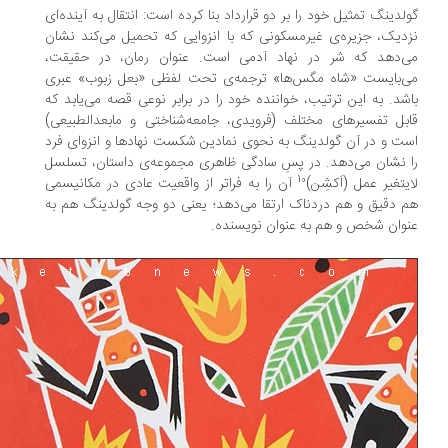
لدینگ تمثیل خود را بر دو قرارداد بنا کرده است: انتقال به آینده‌ای
دیک، جزیره‌ی غیرمسکونی که با انزوایی که تحمیل می‌کند نشان
‌دهد که شر در نهاد آدمی است. عنوان رمان، در حقیقت،
‌بایست «شاه مگس‌ها» ترجمه‌ی تحت لفظی «بعل زبوب» عبری
شد. به این ترتیب، خواننده خود را در برابر نوعی قصه می‌یابد که
بل تفسیرهای مختلف (فرویدی، جامعه‌شناختی و مابعدالطبیعی)
ت و در آن گولدینگ به نحوی نمادین شکست نهادها و انزوای فرد
 نشان می‌دهد. در پسِ سادگی ظاهری مجموعه‌ی داستان، تسلسل
10
یتغیر عمل (اَکشِن)
آن را به فراتر از واقعیت عادی در مکانیسمی
 دقیق و هم دردناک ارتقا می‌دهد؛ یعنی دو وجه گولدینگ هم به
وان شخص و هم به عنوان نویسنده.