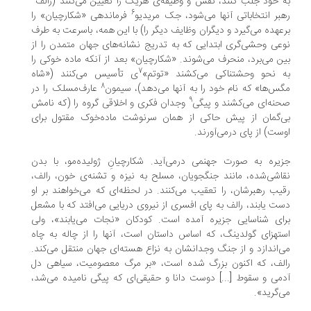
 خود جلب کنند، نقش و وظیفه‌ی هریک را تعیین می‌کنند (رالف
6
بر انتخاباتی آنها می‌شود، جک مریدیو
فرماندهی «شکارچیان» را
عهده می‌گیرد و دیگران وظایف دیگر را) با این همه، باسرعت به طرف
عی وحشی‌گری ابتدایی که به تدریج نشانه‌های جهان متمدن را از
ن می‌برد، منحرف می‌شوند. «شکارچیان» بعد از آنکه ماده خوکی را
7
 نحو وحشتناکی می‌کشند «توتم»
ی تأسیس می‌کنند («شاه
8
س‌ها» که نام خود را به آنها می‌دهد)، سیمون
عارف‌مسلک را در
9
نه‌ای می‌کشند و پیگی
وجدان فکری و اخلاقی گروه را (که نامش
‌گمان از پیش حاکی از همان سرنوشت ماده‌خوک مقتول برای
ست) از پای درمی‌آورند.
یره به صورت جهنمی درمی‌آید. شکارچیانِ ژولیده‌مو، با بدن
اشی‌شده، مانند جنگجویان، مسلح به نیزه و تشنه‌ی خون، رالف،
یب رهبرشان، را تعقیب می‌کنند. در لحظه‌ای که می‌خواهند بر او
ت یابند، رالف به پای افسری از نیروی دریایی می‌افتد که با مشعل
ای شناسایی جزیره آمده است. کودکان «نجات می‌یابند»، ولی
تهزای گولدینگ، که اساس داستان است، آنها را از چاله به چاه
‌اندازد و از جنگ وجدانشان به نزاع هسته‌ای جهان منتقل می‌کند.
لف، که اکنون بزرگ شده است، «بر مرگ معصومیت، سیاهی دل
می و سقوط [...] دوست دانا و حقیقی‌ای که پیگی نامیده می‌شد،
‌گرید».