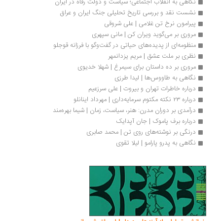
نگاهی به انقلاب اجتماعی؛ سیاست و دولت رفاه در ایران
نشست نقد و بررسی تاریخ تحلیلی جنگ ایران و عراق
پیرامون نرخ تن غلامی | علی شروقی
مروری بر می‌گوید ویران کن | مانی سپهری
منظومه‌ای از پدیده‌های حیاتی در گفت‌وگو با فرزانه قوجلو
نظری بر ملت عشق | مریم یزدانمهر
مروری بر ده داستان برای سیمرغ | شهلا خدیوی
نگاهی به طاووس‌ها | لیدا طرزی
درباره خاطرات تهران و بیروت | علی سرزعیم
درباره ۲۳ نکته مکتوم سرمایه‌داری | مهرداد اینانلو
درآمدی بر دوران مدرن: هنر، سیاست، زمان | شیما بهره‌مند
درباره برف پاموک | جان آپدایک
درنگی بر نوشته‌های روی تن | محمد صابری
نگاهی به پدرو پارامو | لیلا تقوی