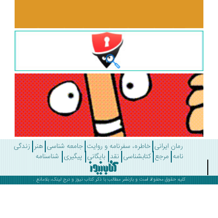
رمان ایرانی
خاطره، سفرنامه و روایت
جامعه شناسی
هنر
زندگی
نامه
مرجع
کتابشناسی
نقد
بایگانی
پیگیری
شناسنامه
کلیه حقوق محفوظ است و بازنشر مطالب با ذکر
کتاب نیوز
و درج لینک، بلامانع .