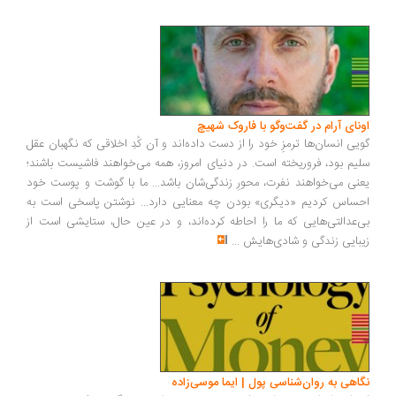
ونای آرام در گفت‌وگو با فاروک شهیچ
یی انسان‌ها ترمزِ خود را از دست داده‌اند و آن کُدِ اخلاقی که نگهبان عقل
یم بود، فروریخته است. در دنیای امروز، همه می‌خواهند فاشیست باشند؛
نی می‌خواهند نفرت، محورِ زندگی‌شان باشد... ما با گوشت و پوست خود
ساس کردیم «دیگری» بودن چه معنایی دارد... نوشتن پاسخی است به
‌عدالتی‌هایی که ما را احاطه کرده‌اند، و در عین حال، ستایشی است از
بایی زندگی و شادی‌هایش
...
اهی به روان‌شناسی پول | ایما موسی‌زاده