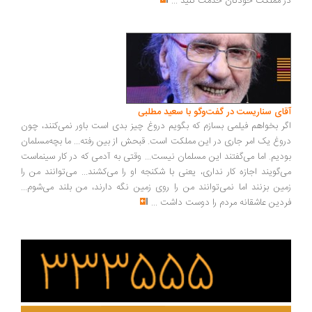
 مملکت خودتان خدمت کنید
...
ای سناریست در گفت‌وگو با سعید مطلبی
ر بخواهم فیلمی بسازم که بگویم دروغ چیز بدی است باور نمی‌کنند، چون
وغ یک امر جاری در این مملکت است. قبحش از بین رفته... ما بچه‌مسلمان
دیم. اما می‌گفتند این مسلمان نیست... وقتی به آدمی که در کار سینماست
‌گویند اجازه کار نداری، یعنی با شکنجه او را می‌کشند... می‌توانند من را
ین بزنند اما نمی‌توانند من را روی زمین نگه دارند، من بلند می‌شوم...
دین عاشقانه مردم را دوست داشت
...