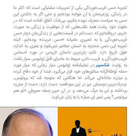
ربه حس فریب‌خوردگی یکی از تجربیات مشترکی است که اکثر ما
 زندگی روزمره‌مان با آن مواجه بوده‌ایم و حتی اگر به داشتن این
 به صراحت معترف نبوده باشیم، بی‌شک اتفاق افتاده است که در
وت خود پشت همه نقاب‌هایی که از موفقیت و زرنگی به صورت
ریم، دریافته‌ایم که دست‌کم در قسمت‌هایی از زندگی‌مان دچار حس
یب‌خوردگی یا به تعبیری عامیانه «حس خریت» بوده‌ایم. البته
ربه این حس محدود به انسان‌ معاصر نمی‌شود و عمری به اندازه
ل تاریخ دارد. شاید بارزترین داستان تاریخی در مورد احساس
یب‌خوردگی و فریب دادن مربوط به ماجرای قتل ژولیوس سزار باشد؛
 روایت
شکسپیر
در نمایشنامه ژولیوس سزار زمانی که سزار مورد
له توطئه‌گرانه سناتورهای خود قرار می‌گیرد، ابتدا از خود دفاع کرده
مبارزه جانانه‌ای می‌کند اما هنگامی که متوجه شد که بروتوس،
دیک‌ترین دوستش نیز در این سوءقصد دست دارد، دست از مبارزه
داشته و تن به مرگ می‌دهد و در آن حین جمله معروفی «تو هم
وتوس؟ پس بمیر ای سزار» را به زبان می‌آورد.