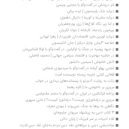
شر درونش در گفت‌وگو با مجتبی ویسی
درباره جک رابینسون | ایده برقی
درباره سابرینا و کورینا | دانیال دهنوی
و اما زیر نگاه کلاغ‌ها | زری پورجعفریان
پیرامون زنده‌باد کارخانه | جواد لگزیان
درباره کورین مایر؛ اقتصاددان طنزپرداز | زهرا تهرانی
خلاصه 3رمان چارلز دیکنز | جان اتکینسون
از جبهه روسیه در جنگ با اوکراین  در گفت‌وگو با لوکا اشتاین‌مان
در حاشیه مهاجرت و اقتصاد سیاسی جهانی | محمود فاضلی
آتش خاموش | سیمین دانشور
کشتی پهلو گرفته در گفت‌وگو با سیدمهدی شجاعی
افغانی کشی تجربه زیسته نویسنده است
بکت به روایت آدورنو با پسمانده‌های بیداری در خواب
مروری بر ناخوشی ما | کاوه رهنما
برنامه فرانکلین در ایران در گفت‌وگو با محمد ملاعباسی
مروری بر دراماتورژی چیست؟ دراماتورژ کیست؟ | مانی سپهری
نگاهی به بزها به جنگ نمی‌روند | مهدی معرف
3 کتاب ادبی به پیشنهاد مریوان حلبچه‌ای
کلاه ادبیات بر سر فیزیک | رایان دائن
نواندیشی دینی و بیراهه‌ی نقد دینِ مردم به‌جای نقد دینِ قدرت 