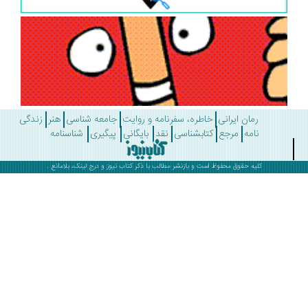
رمان ایرانی
خاطره، سفرنامه و روایت
جامعه شناسی
هنر
زندگی
نامه
مرجع
کتابشناسی
نقد
بایگانی
پیگیری
شناسنامه
کلیه حقوق محفوظ است و بازنشر مطالب با ذکر
کتاب نیوز
و درج لینک، بلامانع .