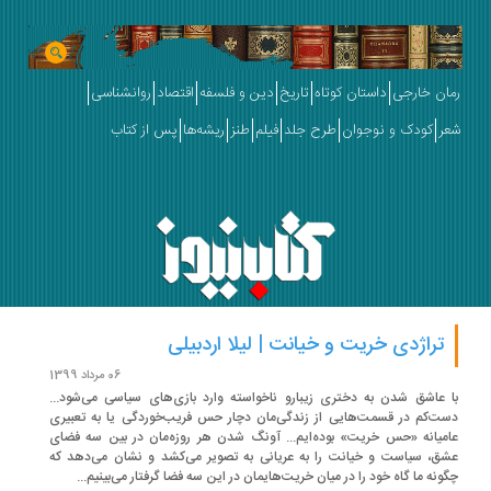
ان خارجی
داستان کوتاه
تاریخ
دین و فلسفه
اقتصاد
روانشناسی
ر
کودک و نوجوان
طرح جلد
فیلم
طنز
ریشه‌ها
پس از کتاب
تراژدی خریت و خیانت | لیلا اردبیلی
06 مرداد 1399
 عاشق شدن به دختری زیبارو ناخواسته وارد بازی‌های سیاسی می‌شود...
ت‌کم در قسمت‌هایی از زندگی‌مان دچار حس فریب‌خوردگی یا به تعبیری
میانه «حس خریت» بوده‌ایم... آونگ شدن هر روزه‌مان در بین سه فضای
ق، سیاست و خیانت را به عریانی به تصویر می‌کشد و نشان می‌دهد که
ونه ما گاه خود را در میان خریت‌هایمان در این سه فضا گرفتار می‌بینیم...