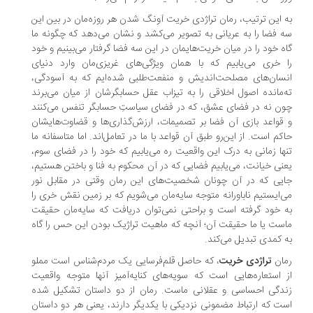
 این ترتیب، رمان تراژدی خریت آونگ شدن هر روزه‌مان در بین این
 فضا را به عریانی به تصویر می‌کشد و نشان می‌دهد که چگونه ما
ه خود را در میان خریت‌هایمان در این سه فضا گرفتار می‌بینیم و خود
 خری می‌یابیم که با همان ویژگی‌های غریزی‌مان‌ وارد دنیای
سان‌های مصلحت‌اندیش و منفعت‌طلبی شده‌ایم که به آسودگی،
‌مانده اصول اخلاقی را به تیزاب عقل حسابگرشان از میان می‌برند
ن نه در فضای عشق، که در فضای سیاستِ حسابگر تنفس می‌کنند
قواعد بازی آن فضا بر تصمیمات، ارزش‌گذاری‌ها و قضاوت‌هایشان
کم است. از این‌رو طبق آن قواعد با ما در تعامل‌اند. اما متاسفانه ما
ها زمانی به درک این واقعیت ره می‌‌یابیم که خود را در فضای سوم،
نی خیانت، می‌یابیم فضایی که در آن محکوم به فنا و باختن هستیم،
یی که در آن چونان شخصیت‌های این رمان وقتی در مقابل نور
‌ایستیم ناباورانه متوجه سایه‌مان می‌شویم که بر زمین نقش خری را
 خود گرفته است و براحتی نمی‌توان دریافت که سایه‌مان حقیقت
ست یا ما حقیقت آن؛ آنچه که ماهیت تراژیک بودن این حس را گاه
 کمدی تبدیل می‌کند.
ان
تراژدی خریت
، که حاصل قلم‌فرسایی یک مردم‌شناس است مملو
 استعاره‌هایی است که سویه‌های کنایه‌آمیز آنها متوجه واقعیت
دگی احساسی و عقلانی ماست. رمان از دو داستان تشکیل شده
ت که ارتباط مضمونی نزدیکی با یکدیگر دارند، یعنی هر دو داستان