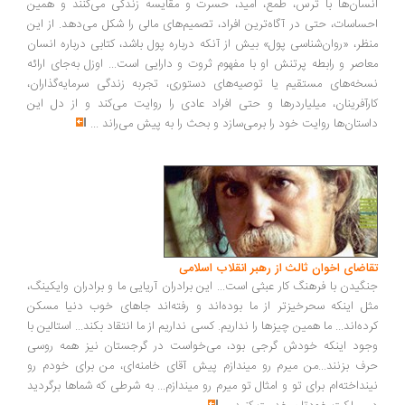
سان‌ها با ترس، طمع، امید، حسرت و مقایسه زندگی می‌کنند و همین
ساسات، حتی در آگاه‌ترین افراد، تصمیم‌های مالی را شکل می‌دهد. از این
ظر، «روان‌شناسی پول» بیش از آنکه درباره پول باشد، کتابی درباره انسان
اصر و رابطه پرتنش او با مفهوم ثروت و دارایی است... اوزل به‌جای ارائه
خه‌های مستقیم یا توصیه‌های دستوری، تجربه زندگی سرمایه‌گذاران،
رآفرینان، میلیاردرها و حتی افراد عادی را روایت می‌کند و از دل این
ستان‌ها روایت خود را برمی‌سازد و بحث را به پیش می‌راند
...
اضای اخوان ثالث از رهبر انقلاب اسلامی
گیدن با فرهنگ کار عبثی است... این برادران آریایی ما و برادران وایکینگ،
ل اینکه سحرخیزتر از ما بوده‌اند و رفته‌اند جاهای خوب دنیا مسکن
ده‌اند... ما همین چیزها را نداریم. کسی نداریم از ما انتقاد بکند... استالین با
ود اینکه خودش گرجی بود، می‌خواست در گرجستان نیز همه روسی
ف بزنند...من میرم رو میندازم پیش آقای خامنه‌ای، من برای خودم رو
نداخته‌ام برای تو و امثال تو میرم رو میندازم... به شرطی که شماها برگردید