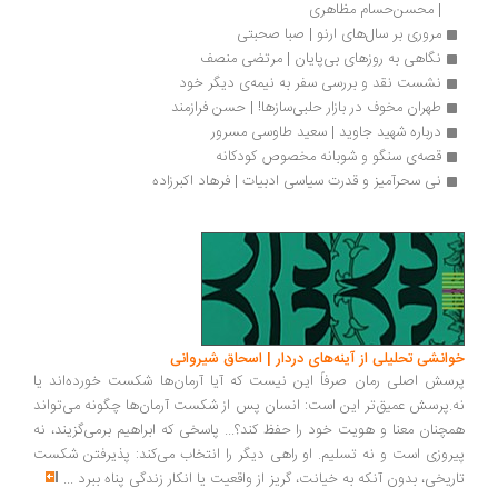
| محسن‌حسام مظاهری
مروری بر سال‌های ارنو | صبا صحبتی
نگاهی به روزهای بی‌پایان | مرتضی منصف
نشست نقد و بررسی سفر به نیمه‌ی دیگر خود
طهران مخوف در بازار حلبی‌سازها! | حسن فرازمند
درباره شهید جاوید | سعید طاوسی مسرور
قصه‌ی سنگو و شوبانه مخصوص کودکانه
نی سحرآمیز و قدرت سیاسی ادبیات | فرهاد اکبرزاده
انشی تحلیلی از آینه‌های دردار | اسحاق شیروانی
سش اصلی رمان صرفاً این نیست که آیا آرمان‌ها شکست خورده‌اند یا
.پرسش عمیق‌تر این است: انسان پس از شکست آرمان‌ها چگونه می‌تواند
چنان معنا و هویت خود را حفظ کند؟... پاسخی که ابراهیم برمی‌گزیند، نه
روزی است و نه تسلیم. او راهی دیگر را انتخاب می‌کند: پذیرفتن شکست
ریخی، بدون آنکه به خیانت، گریز از واقعیت یا انکار زندگی پناه ببرد
...