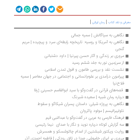
|
|
رفی و نقد کتاب
رمان ایرانی
نگاهی به سیاگالش | سمیه جمالی
نگاهی به آمریکا و روسیه: تاریخچه رابطه‌ای سرد و پیچیده | مریم 
گنجی
مروری بر زندگی و آثار حسن پیرنیا | داود دشتبانی
از سرزمین نور به جلد ششم رسید
نشست نقد و بررسی طاعون و افول تمدن اسلامی
پیرامون درآمدی بر علوم‌انسانی و اجتماعی در جهان معاصر | سمیه 
فلاح‌نیا
 قصه‌های قرآنی در گفت‌وگو با سید ابوالقاسم حسینی ژرفا
درباره رمان شبیه | سعیده شبرنگ
نگاهی به پروژه شیلی: داستان پسران شیکاگو و سقوط 
نئولیبرالیسم | مولود پاکروان
فرهنگ فارسی به عربی در گفت‌وگو با عبدالنبی قیم
سه گزارش کوتاه درباره‌ نوید و نگار با صدای  نیما رئیسی
روایت ویکتور شبشتین از اعدام چائوشسکو و همسرش
مروری بر اپرای خاموشی صدا در تالار رودکی | فاطمه احمدی آذر