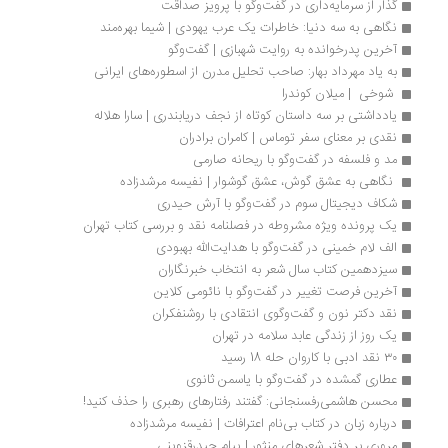
گذار از سرمایه‌داری در گفت‌وگو با پرویز صداقت
نگاهی به سه دنیا: خاطرات یک عرب یهودی | شیما بهره‌مند
آخرین پدرخوانده به روایت شهبازی | گفت‌وگو
به یاد مهرداد بهار: صاحب تحلیل مدرن از اسطوره‌های ایرانی
 شوخی  | میلان کوندرا
یادداشتی بر سه داستان کوتاه از نجف دریابندری | سارا هلاله
نقدی بر معنای سفر توماس | کامران برادران
مد و فلسفه در گفت‌وگو با ریحانه صارمی
 نگاهی به عشق گوش، عشق گوشوار | نفیسه مرشدزاده
شکاف دیجیتال سوم در گفت‌وگو با آرش حیدری
یک پرونده ویژه مشروطه در فصلنامه نقد و بررسی کتاب تهران
الف لام خمینی در گفت‌وگو با هدایت‌الله بهبودی 
سیزدهمین کتاب سال شعر به انتخاب خبرنگاران
آخرین فرصت تغییر در گفت‌وگو با نائومی کلاین
نقد دکتر نون و گفت‌وگوی انتقادی با روشنفکران
یک روز از زندگی عابد سلامه در تهران
۳۰ نقد ادبی با کاروان حله 18 رسید
عطاری گمشده در گفت‌وگو با یاسمن ثانوی
محسن هاشمی‌رفسنجانی: گفتند رفتارهای رهبری را حذف کنید!
درباره زبان در کتاب بی‌نام اعترافات | نفیسه مرشدزاده
مروری بر دفتر شعرهای منثور | پیام حیدرقزوینی