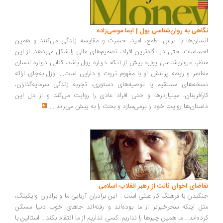
اهی به روان‌شناسی پول | ایما موسی‌زاده
سان‌ها با ترس، طمع، امید، حسرت و مقایسه زندگی می‌کنند و همین
ساسات، حتی در آگاه‌ترین افراد، تصمیم‌های مالی را شکل می‌دهد. از این
ظر، «روان‌شناسی پول» بیش از آنکه درباره پول باشد، کتابی درباره انسان
اصر و رابطه پرتنش او با مفهوم ثروت و دارایی است... اوزل به‌جای ارائه
خه‌های مستقیم یا توصیه‌های دستوری، تجربه زندگی سرمایه‌گذاران،
رآفرینان، میلیاردرها و حتی افراد عادی را روایت می‌کند و از دل این
ستان‌ها روایت خود را برمی‌سازد و بحث را به پیش می‌راند
...
اضای اخوان ثالث از رهبر انقلاب اسلامی
گیدن با فرهنگ کار عبثی است... این برادران آریایی ما و برادران وایکینگ،
ل اینکه سحرخیزتر از ما بوده‌اند و رفته‌اند جاهای خوب دنیا مسکن
ده‌اند... ما همین چیزها را نداریم. کسی نداریم از ما انتقاد بکند... استالین با