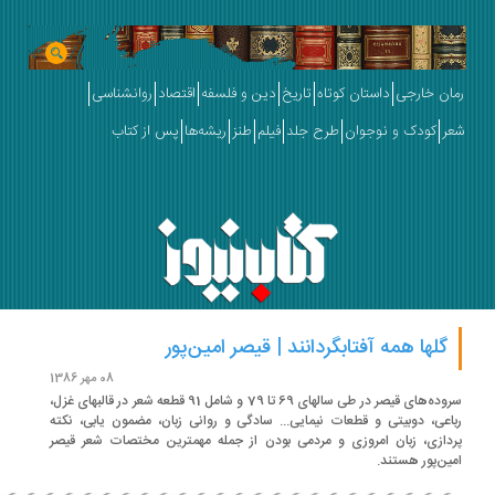
ان خارجی
داستان کوتاه
تاریخ
دین و فلسفه
اقتصاد
روانشناسی
ر
کودک و نوجوان
طرح جلد
فیلم
طنز
ریشه‌ها
پس از کتاب
گلها همه آفتابگردانند | قیصر امین‌پور
08 مهر 1386
سروده‌های قیصر در طی سالهای 69 تا 79 و شامل 91 قطعه شعر در قالبهای غزل،
اعی، دوبیتی و قطعات نیمایی... سادگی و روانی زبان، مضمون یابی، نکته
دازی، زبان امروزی و مردمی بودن از جمله مهمترین مختصات شعر قیصر
ین‌پور هستند.