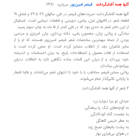
ها همه آفتابگردانند
.
قیصر امین‌پور
. مروارید . 1381
گلها همه آفتابگردانند؛ سروده‌های قیصر در طی سالهای 69 تا 79 و شامل 91
عه شعر در قالبهای غزل، رباعی، دوبیتی و قطعات نیمایی است. استقبال
 این دفتر شعر به حدی بود که در طی کمتر از 5 ماه به چاپ سوم رسید.
دگی و روانی زبان، مضمون یابی، نکته پردازی، زبان امروزی و مردمی
دن از جمله مهمترین مختصات شعر قیصر امین‌پور هستند که او را از
یر شاعران بعد از انقلاب متمایز کرده است. او سعی کرده است با
تفاده از لغات معمول و اصطلاحات رایج، به بیان احساسات و اندیشه
د بپردازد و از میان این کلمات ساده نگاهی تازه به اتفاقات دنیای
رامونش بیاندازد.
انی سخن قیصر مخاطب را با خود تا انتهای شعر می‌کشاند و غالبا اشعار
 پایانی تاثیرگذار تمام می‌شوند.
ای تو مرا دوباره برد
 کوچه‌های تنگ پا برهنگی
 عصمت گناه کودکانگی
 عطر خیس کاهگل
 پشت بام‌های صبح زود
 هوای بی‌قراری بهار