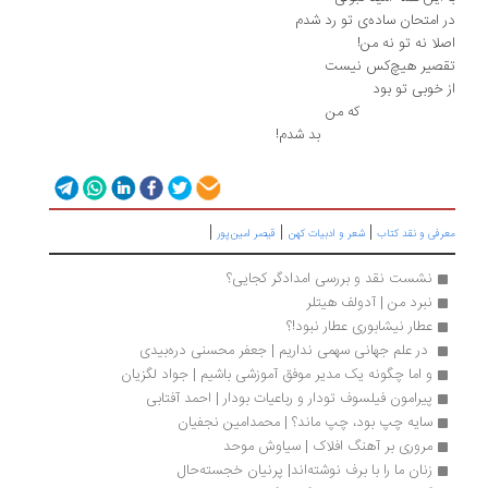
 امتحان ساده‌ی تو رد شدم
لا نه تو نه من!
قصیر هیچ‌کس نیست
 خوبی تو بود
ه من
د شدم!
|
|
|
رفی و نقد کتاب
شعر و ادبیات کهن
قیصر امین‌پور
نشست نقد و بررسی امدادگر کجایی؟
نبرد من | آدولف هیتلر
عطار نیشابوری عطار نبود!؟
 در علم جهانی سهمی نداریم | جعفر محسنی دره‌بیدی
و اما چگونه یک مدیر موفق آموزشی باشیم | جواد لگزیان
پیرامون فیلسوف تودار و رباعیات بودار | احمد آفتابی
سایه چپ بود، چپ ماند؟ | محمدامین نجفیان
مروری بر آهنگ افلاک | سیاوش موحد
زنان ما را با برف نوشته‌اند| پرنیان خجسته‌حال