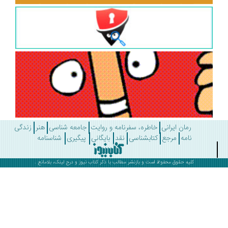
رمان ایرانی
خاطره، سفرنامه و روایت
جامعه شناسی
هنر
زندگی
نامه
مرجع
کتابشناسی
نقد
بایگانی
پیگیری
شناسنامه
کلیه حقوق محفوظ است و بازنشر مطالب با ذکر
کتاب نیوز
و درج لینک، بلامانع .