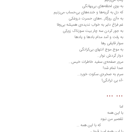
اب می‌زنیم
 بوی لحظه‌های بی‌بهانگی
 دل به گریه‌ها و خنده‌های بی‌حساب می‌زنیم
 «آی روزگار...»های حسرت دروغکی
 فراغ دلبر به خواب ندیده‌ی همیشه بی‌وفا
 جور کردن سه چار بیت سوزناک زورکی
 رفت و آمد مدام بادها و یادها
ار قایقی رها
 موج موج انتهای بی‌کرانگی
ار گردش نوار...
ور صفحه‌ی سفید خاطرات خیس...
ا تمام شد!
م به صخره‌ی سکوت خورد...
ه بی ترانگی!
... ..
ا
 این همه
صیر من نبود
ه با این همه ...
 این همه امید قبولی