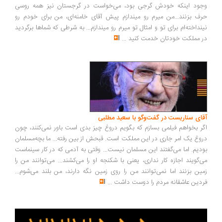
ود اینکه خودش گرجی بود، می‌خواست در گرجستان نیز همه روسی
ف بزنند...من میرم رو میندازم پیش آقای خامنه‌ای، من برای خودم رو
نداخته‌ام برای تو و امثال تو میرم رو میندازم... به شرطی که شماها برگردید
 مملکت خودتان خدمت کنید
...
ای سناریست در گفت‌وگو با سعید مطلبی
ر بخواهم فیلمی بسازم که بگویم دروغ چیز بدی است باور نمی‌کنند، چون
وغ یک امر جاری در این مملکت است. قبحش از بین رفته... ما بچه‌مسلمان
دیم. اما می‌گفتند این مسلمان نیست... وقتی به آدمی که در کار سینماست
‌گویند اجازه کار نداری، یعنی با شکنجه او را می‌کشند... می‌توانند من را
ین بزنند اما نمی‌توانند من را روی زمین نگه دارند، من بلند می‌شوم...
دین عاشقانه مردم را دوست داشت
...